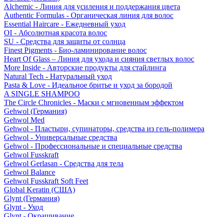
Alchemic - Линия для усиления и поддержания цвета
Authentic Formulas - Органическая линия для волос
Essential Haircare - Eжедневный уход
OI - Абсолютная красота волос
SU - Средства для защиты от солнца
Finest Pigments - Био-ламинирование волос
Heart Of Glass – Линия для ухода и сияния светлых волос
More Inside - Авторские продукты для стайлинга
Natural Tech - Натуральный уход
Pasta & Love - Идеальное бритье и уход за бородой
A SINGLE SHAMPOO
The Circle Chronicles - Маски с мгновенным эффектом
Gehwol (Германия)
Gehwol Med
Gehwol - Пластыри, супинаторы, средства из гель-полимера
Gehwol - Универсальные средства
Gehwol - Профессиональные и специальные средства
Gehwol Fusskraft
Gehwol Gerlasan - Средства для тела
Gehwol Balance
Gehwol Fusskraft Soft Feet
Global Keratin (США)
Glynt (Германия)
Glynt - Уход
Glynt - Окрашивание