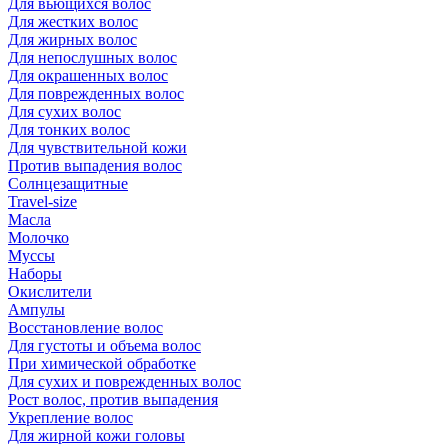
Для вьющихся волос
Для жестких волос
Для жирных волос
Для непослушных волос
Для окрашенных волос
Для поврежденных волос
Для сухих волос
Для тонких волос
Для чувствительной кожи
Против выпадения волос
Солнцезащитные
Travel-size
Масла
Молочко
Муссы
Наборы
Окислители
Ампулы
Восстановление волос
Для густоты и объема волос
При химической обработке
Для сухих и поврежденных волос
Рост волос, против выпадения
Укрепление волос
Для жирной кожи головы