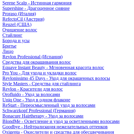
Serene Scalp - Истинная гармония
Supershine - Драгоценное сияние
Proraso (Италия)
RefectoCil (Австрия)
Reuzel (США)
Очищение волос
Стайлинг
Борода и усы
Бритье
Лицо
Revlon Professional (Испания)
Средства для окрашивания волос
Equave Instant Beauty - Мгновенная красота волос
Pro You - Для ухода и укладки волос
Revlonissimo 45 Days - Уход для окрашенных волосы
Style Masters - Средства для стайлинга
Revlon - Красители для волос
Orofluido - Уход за волосами
Uniq One - Уход в одном флаконе
ReStart - Переосмысленный уход за волосами
Schwarzkopf Professional (Германия)
Bonacure Hairtherapy - Уход за волосами
BlondMe - Осветление и уход за осветленными волосами
Goodbye - Нейтрализация нежелательных оттенков
Oxigenta - Окислители и средства для обесцвечивания