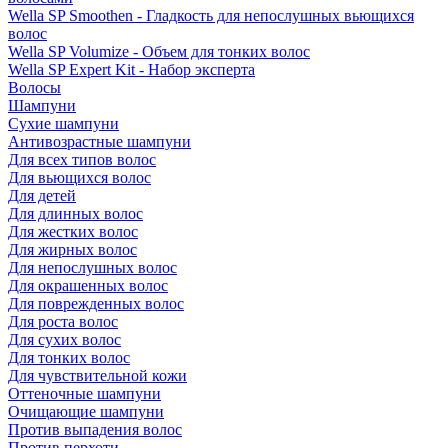
Wella SP Smoothen - Гладкость для непослушных вьющихся
волос
Wella SP Volumize - Объем для тонких волос
Wella SP Expert Kit - Набор эксперта
Волосы
Шампуни
Сухие шампуни
Антивозрастные шампуни
Для всех типов волос
Для вьющихся волос
Для детей
Для длинных волос
Для жестких волос
Для жирных волос
Для непослушных волос
Для окрашенных волос
Для поврежденных волос
Для роста волос
Для сухих волос
Для тонких волос
Для чувствительной кожи
Оттеночные шампуни
Очищающие шампуни
Против выпадения волос
Против перхоти