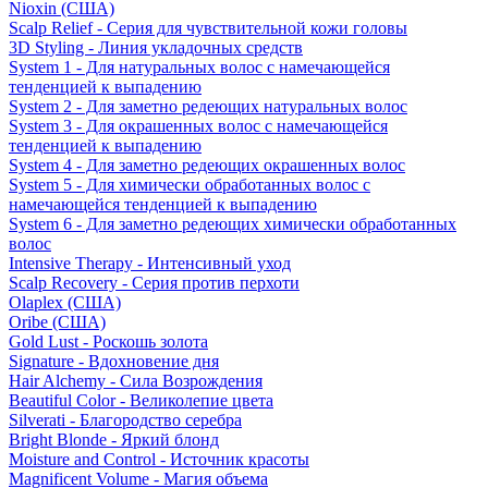
Nioxin (США)
Scalp Relief - Серия для чувствительной кожи головы
3D Styling - Линия укладочных средств
System 1 - Для натуральных волос с намечающейся
тенденцией к выпадению
System 2 - Для заметно редеющих натуральных волос
System 3 - Для окрашенных волос с намечающейся
тенденцией к выпадению
System 4 - Для заметно редеющих окрашенных волос
System 5 - Для химически обработанных волос с
намечающейся тенденцией к выпадению
System 6 - Для заметно редеющих химически обработанных
волос
Intensive Therapy - Интенсивный уход
Scalp Recovery - Серия против перхоти
Olaplex (США)
Oribe (США)
Gold Lust - Роскошь золота
Signature - Вдохновение дня
Hair Alchemy - Сила Возрождения
Beautiful Color - Великолепие цвета
Silverati - Благородство серебра
Bright Blonde - Яркий блонд
Moisture and Control - Источник красоты
Magnificent Volume - Магия объема