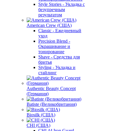
Style Stories - Укладка с
безупречным
результатом
American Crew (США)
Classic - Ежедневный
уход
Precision Blend -
Окрашивание и
тонирование
Shave - Средства для
бритья
Styling - Укладка и
стайлинг
Authentic Beauty Concept
(Германия)
Batiste (Великобритания)
Biosilk (США)
CHI (США)
CHI 44 Iron Guard -