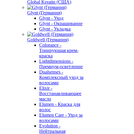
Global Keratin (США)
Glynt (Германия)
Glynt - Уход
Glynt - Окрашивание
Glynt - Укладка
Goldwell (Германия)
Colorance -
Тонирующая крем-
краска
Lightdimensions -
Премиум-осветление
Dualsenses -
Комплексный уход за
волосами
Elixir -
Восстанавливающее
масло
Elumen - Краска для
волос
Elumen Care - Уход за
волосами
Evolution -
Нейтральная