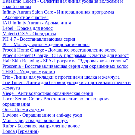
Estessimo Celcert - Селективная линия ухода за волосами и
кожей головы
Infinity Aurum Salon Care - Инновационная программа
"Абсолютное счастье"
IAU Infinity Aurum - Аромалиния
Lebel - Краска для волос
Materia OXY - Оксиданты
PH 4.7 - Восстанавливающая серия
Plia - Молекулярное моделирование волос
Proedit Home Charge - Домашнее восстановление волос
Proedit Element Charge - СПА-программа "Счастье для волос"
Hair Skin Relaxing - SPA-Программа "Здоровая кожа головы"
Proscenia - Восстанавливающая серия для окрашенных волос
THEO - Уход для мужчин
Trie - Линия для укладки с протеинами шелка и жемчуга
Trie Tuner - Линия для базовой укладки с протеинами шелка и
жемчуга
Viege - Антивозростная органическая серия
Locor Serum Color - Восстановление волос во время
окрашивания
One - Премиум уход
Luviona - Окрашивание и anti-age уход
Moii - Средства для волос и рук
Rufor - Бережное выпрямление волос
Londa (Германия)