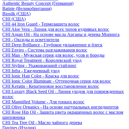
Authentic Beauty Concept (Германия)
Batiste (Великобритания)
Biosilk (США)
CHI (США)
CHI 44 Iron Guard - Термозащита волос
CHI Aloe Vera - Линия для всех типов кудрявых волос
CHI Argan Oil - На основе масла Арганы и дерева Моринга
CHI - Оксиды и осветлители
CHI Deep Brilliance - Глубокое увлажнение и блеск
CHI Enviro - Система разглаживания волос
CHI Man - Мужская серия для волос, усов и бороды
CHI Royal Treatment - Королевский уход
CHI Styling - Ухаживающий стайлинг
CHI Infra - Ежедневный уход
CHI Ionic Hair Color - Краска для волос
CHI Ionic Color Illuminate - Оттеночная серия для волос
CHI Keratin - Кератиновое восстановление волос
CHI Luxury Black Seed Oil - Линия уходов для поврежденных
волос
CHI Magnified Volume - Для тонких волос
CHI Olive Organics - На основе натуральных ингредиентов
CHI Rose Hip Oil - Защита цвета окрашенных волос с маслом
шиповника
CHI Tea Tree Oil - Масло чайного дерева
Davines (Италия)