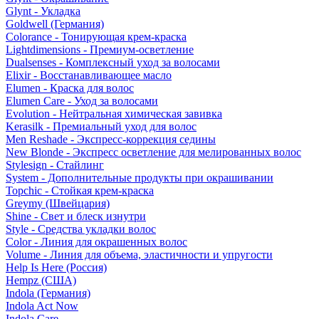
Glynt - Укладка
Goldwell (Германия)
Colorance - Тонирующая крем-краска
Lightdimensions - Премиум-осветление
Dualsenses - Комплексный уход за волосами
Elixir - Восстанавливающее масло
Elumen - Краска для волос
Elumen Care - Уход за волосами
Evolution - Нейтральная химическая завивка
Kerasilk - Премиальный уход для волос
Men Reshade - Экспресс-коррекция седины
New Blonde - Экспресс осветление для мелированных волос
Stylesign - Стайлинг
System - Дополнительные продукты при окрашивании
Topchic - Стойкая крем-краска
Greymy (Швейцария)
Shine - Свет и блеск изнутри
Style - Средства укладки волос
Color - Линия для окрашенных волос
Volume - Линия для объема, эластичности и упругости
Help Is Here (Россия)
Hempz (США)
Indola (Германия)
Indola Act Now
Indola Care