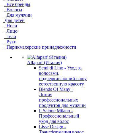
Все бренды
Волосы
Для мужчин
Для детей
Ноги
Лицо
Тело
Руки
Парикмахерские принадлежности
Alfaparf (Италия)
Semi di Lino - Уход за
волосами,
подчеркивающий вашу
естественную красоту
Blends Of Many -
Линия
профессиональных
продуктов для мужчин
Il Salone Milano -
Профессиональный
уход для волос
Lisse Design -
Трансформация волос