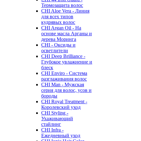
Термозащита волос
CHI Aloe Vera - Линия
для всех типов
кудрявых волос
CHI Argan Oil - На
основе масла Арганы и
дерева Моринга
CHI - Оксиды и
осветлители
CHI Deep Brilliance -
Глубокое увлажнение и
блеск
CHI Enviro - Система
разглаживания волос
CHI Man - Мужская
серия для волос, усов и
бороды
CHI Royal Treatment -
Королевский уход
CHI Styling -
Ухаживающий
стайлинг
CHI Infra -
Ежедневный уход