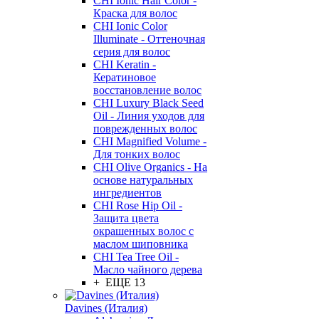
CHI Ionic Hair Color -
Краска для волос
CHI Ionic Color
Illuminate - Оттеночная
серия для волос
CHI Keratin -
Кератиновое
восстановление волос
CHI Luxury Black Seed
Oil - Линия уходов для
поврежденных волос
CHI Magnified Volume -
Для тонких волос
CHI Olive Organics - На
основе натуральных
ингредиентов
CHI Rose Hip Oil -
Защита цвета
окрашенных волос с
маслом шиповника
CHI Tea Tree Oil -
Масло чайного дерева
+ ЕЩЕ 13
Davines (Италия)