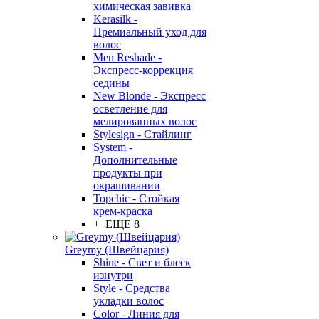
химическая завивка
Kerasilk -
Премиальный уход для
волос
Men Reshade -
Экспресс-коррекция
седины
New Blonde - Экспресс
осветление для
мелированных волос
Stylesign - Стайлинг
System -
Дополнительные
продукты при
окрашивании
Topchic - Стойкая
крем-краска
+ ЕЩЕ 8
Greymy (Швейцария)
Shine - Свет и блеск
изнутри
Style - Средства
укладки волос
Color - Линия для