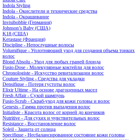
Indola Styling
Indola - Окислители и технические средства
Indola - Окрашивание
Invisibobble (Германия)
Johnson’s Baby (США)
K18 (США)
Kerastase (Франция)
Discipline - Непослушные волосы
Volumifique - Уплотняющий уход для создания объема тонких
волос
Blond Absolu - Уход для любых граней блонда
Fusio-Dose - Молекулярные коктейли для волос
Chronologiste - Искусство ревитализации волос
Couture Styling - Средства для укладки
Densifique - Потеря густоты волос
Elixir Ultime - На основе драгоценных масел
Fresh Affair - Сухой шампунь
Fusio-Scrub - Скраб-уход для кожи головы и волос
Genesis - Гамма против выпадения волос
Initialiste - Красота волос от корней до кончиков
Nutritive - Для сухих и чувствительных волос
Resistance - Восстановление волос
Soleil - Защита от солнца
Specifique - Несбалансированное состояние кожи головы