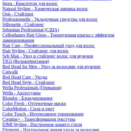
Igora - Красители для волос
Natural Styling - Химическая завивка волос
Osis - Стайлинг
Professionnelle - Укладочные средства для волос
Silhouette - Стайлинг
Sebastian Professional (США)
Cellophanes Hair Gloss - Тонирующая краска с эффектом
ламинирования
Hair Care - Профессиональный уход для волос
Hair Styling - Стайлинг для волос
Seb Man - Уход и стайлинг волос для мужчин
TIGI (Великобритания)
Bed Head for Men - Уход за волосами для мужчин
Catwalk
Bed Head Care - Уходы
Bed Head Style - Стайлинг
Wella Professionals (Германия)
Wella - Аксессуары
Blondor - Блондирование
Color Fresh - Оттеночные маски
ColorMotion - Сила и цвет
Color Touch - Интенсивное тонирование
Creatine+ - Трансформация текстуры
EIMI Styling - Настроение вашего стиля
Elements - Натуральная линия ухода за волосами