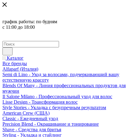
график работы:
по будням
с 11:00 до 18:00
Каталог
Все бренды
Alfaparf (Италия)
Semi di Lino - Уход за волосами, подчеркивающий вашу
естественную красоту
Blends Of Many - Линия профессиональных продуктов для
мужчин
Il Salone Milano - Профессиональный уход для волос
Lisse Design - Трансформация волос
Style Stories - Укладка с безупречным результатом
American Crew (США)
Classic - Ежедневный уход
Precision Blend - Окрашивание и тонирование
Shave - Средства для бритья
Styling - Укладка и стайлинг