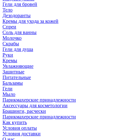
Гели для бровей
Тело
Дезодоранты
Кремы для ухода за кожей
Спреи
Соль для ванны
Молочко
Скрабы
Гели для душа
Руки
Кремы
Увлажняющие
Защитные
Питательные
Бальзамы
Гели
Мыло
Парикмахерские принадлежности
Аксессуары для косметологии
Брашинги, расчески
Парикмахерские принадлежности
Как купить
Условия оплаты
Условия доставки
О нас