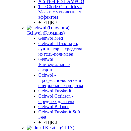
A SINGLE SHAMPOO
The Circle Chronicles -
Маски с мгновенным
эффектом
+ ЕЩЕ 7
Gehwol (Германия)
Gehwol Med
Gehwol - Пластыри,
супинаторы, средства
из гель-полимера
Gehwol -
Универсальные
средства
Gehwol -
Профессиональные и
специальные средства
Gehwol Fusskraft
Gehwol Gerlasan -
Средства для тела
Gehwol Balance
Gehwol Fusskraft Soft
Feet
+ ЕЩЕ 3