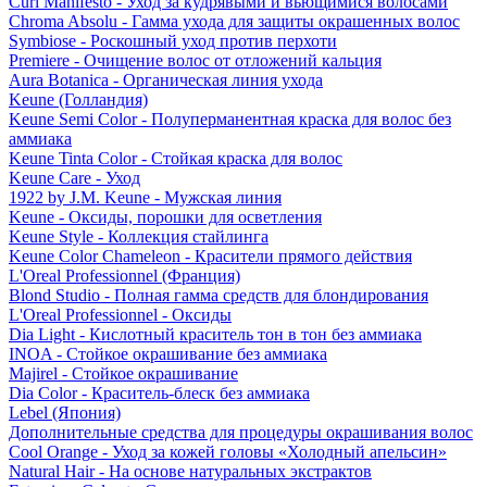
Curl Manifesto - Уход за кудрявыми и вьющимися волосами
Chroma Absolu - Гамма ухода для защиты окрашенных волос
Symbiose - Роскошный уход против перхоти
Premiere - Очищение волос от отложений кальция
Aura Botanica - Органическая линия ухода
Keune (Голландия)
Keune Semi Color - Полуперманентная краска для волос без
аммиака
Keune Tinta Color - Стойкая краска для волос
Keune Care - Уход
1922 by J.M. Keune - Мужская линия
Keune - Оксиды, порошки для осветления
Keune Style - Коллекция стайлинга
Keune Color Chameleon - Красители прямого действия
L'Oreal Professionnel (Франция)
Blond Studio - Полная гамма средств для блондирования
L'Oreal Professionnel - Оксиды
Dia Light - Кислотный краситель тон в тон без аммиака
INOA - Стойкое окрашивание без аммиака
Majirel - Стойкое окрашивание
Dia Color - Краситель-блеск без аммиака
Lebel (Япония)
Дополнительные средства для процедуры окрашивания волос
Cool Orange - Уход за кожей головы «Холодный апельсин»
Natural Hair - На основе натуральных экстрактов