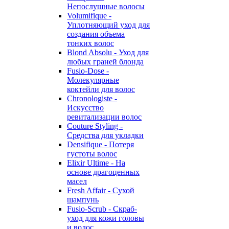
Непослушные волосы
Volumifique -
Уплотняющий уход для
создания объема
тонких волос
Blond Absolu - Уход для
любых граней блонда
Fusio-Dose -
Молекулярные
коктейли для волос
Chronologiste -
Искусство
ревитализации волос
Couture Styling -
Средства для укладки
Densifique - Потеря
густоты волос
Elixir Ultime - На
основе драгоценных
масел
Fresh Affair - Сухой
шампунь
Fusio-Scrub - Скраб-
уход для кожи головы
и волос