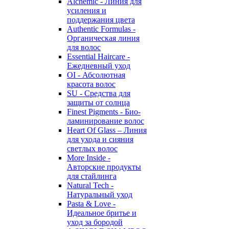
Alchemic - Линия для
усиления и
поддержания цвета
Authentic Formulas -
Органическая линия
для волос
Essential Haircare -
Eжедневный уход
OI - Абсолютная
красота волос
SU - Средства для
защиты от солнца
Finest Pigments - Био-
ламинирование волос
Heart Of Glass – Линия
для ухода и сияния
светлых волос
More Inside -
Авторские продукты
для стайлинга
Natural Tech -
Натуральный уход
Pasta & Love -
Идеальное бритье и
уход за бородой