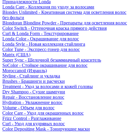
Принадлежности Londa
Londa Care - Коллекция по уходу за волосами
Blondes Unlimited - Креативная система для осветления волос
без фольги
Blondoran Blonding Powder - Препараты для осветления волос
Color Switch - Оттеночная краска прямого действия
Curl & Londa Form - Текстурирование
Londa Color - Окрашивание для волос
Londa Style - Новая коллекция стайлинга
Color Tune - Экспресс-тонер для волос
Matrix (США)
Super Sync - Щелочной безаммиачный краситель
SoColor - Стойкое окрашивание для волос
Moroccanoil (Израиль)
Styling - Стайлинг и укладка
Brushes - Брашинги и расчески
Treatment - Уход за волосами и кожей головы
Dry Shampoo - Сухие шампуни
Repair - Восстановление волос
Hydration - Увлажнение волос
Volume - Объем для волос
Color Care - Уход для окрашенных волос
Frizz Control - Разглаживание
Curl - Уход для кудрявых волос
Color Depositing Mask - Тонирующие маски