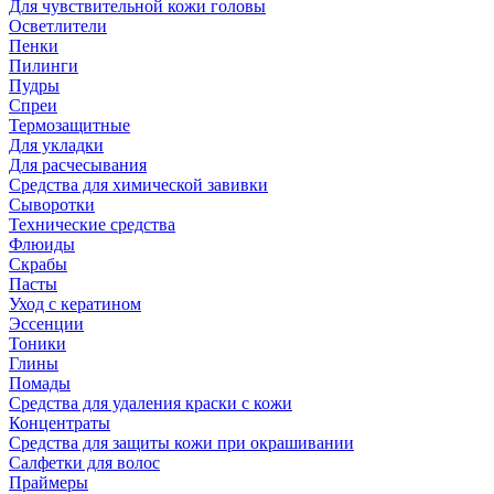
Для чувствительной кожи головы
Осветлители
Пенки
Пилинги
Пудры
Спреи
Термозащитные
Для укладки
Для расчесывания
Средства для химической завивки
Сыворотки
Технические средства
Флюиды
Скрабы
Пасты
Уход с кератином
Эссенции
Тоники
Глины
Помады
Средства для удаления краски с кожи
Концентраты
Средства для защиты кожи при окрашивании
Салфетки для волос
Праймеры