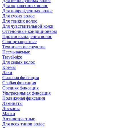
Для непослушных волос
Для окрашенных волос
Для поврежденных волос
Для сухих волос
Для тонких волос
Для чувствительной кожи
Оттеночные кондиционеры
Против выпадения волос
Солнцезащитные
Технические средства
Несмываемые
Travel-size
Для седых волос
Кремы
Лаки
Сильная фиксация
Слабая фиксация
Средняя фиксация
Ультрасильная фиксация
Подвижная фиксация
Ламинаты
Лосьоны
Маски
Антивозрастные
Для всех типов волос