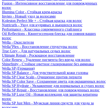
Fusion - Интенсивное восстановление для поврежденных
волос
Illumina Color - Стойкая крем-краска
Invigo - Новый уход за волосами
Koleston Perfect Me + - Стойкая краска для волос
Nutricurls - Уход для кудрявых и вьющихся волос
Performance - Классика современного стайлинга
Oil Reflections - Квинтэссенция блеска для сияния ваших
волос
Wella - Окислители
Wella°Plex - Восстановление структуры волос
True Grey - Для натуральных седых волос
Ultimate Repair - Роскошное восстановление
Color Renew - Удаление пигмента без вреда для волос
Shinefinity - Стойкое цветное глазирование без аммиака
Wella SP (Германия)
Wella SP Balance - Для чувствительной кожи головы
Wella SP Clear Scalp - Очищение против перхоти
Wella SP Color Save - Сохранение цвета для окрашенных волос
Wella SP Hydrate - Увлажнение для нормальных и сухих волос
Wella SP Repair - Восстановление для поврежденных волос
Wella SP Luxe Oil - Новая коллекция для защиты кератина
волос
Wella SP Just Men - Мужская линия средств для ухода за
волосами