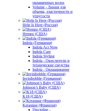
окрашенных волос
Volume - Линия для
объема, эластичности и
упругости
Help Is Here (Россия)
Hempz (США)
Indola (Германия)
Indola Act Now
Indola Care
Indola Styling
Indola - Окислители и
технические средства
Indola - Окрашивание
Invisibobble (Германия)
Johnson’s Baby (США)
K18 (США)
Kerastase (Франция)
Discipline -