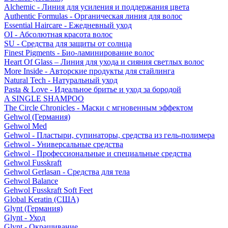
Alchemic - Линия для усиления и поддержания цвета
Authentic Formulas - Органическая линия для волос
Essential Haircare - Eжедневный уход
OI - Абсолютная красота волос
SU - Средства для защиты от солнца
Finest Pigments - Био-ламинирование волос
Heart Of Glass – Линия для ухода и сияния светлых волос
More Inside - Авторские продукты для стайлинга
Natural Tech - Натуральный уход
Pasta & Love - Идеальное бритье и уход за бородой
A SINGLE SHAMPOO
The Circle Chronicles - Маски с мгновенным эффектом
Gehwol (Германия)
Gehwol Med
Gehwol - Пластыри, супинаторы, средства из гель-полимера
Gehwol - Универсальные средства
Gehwol - Профессиональные и специальные средства
Gehwol Fusskraft
Gehwol Gerlasan - Средства для тела
Gehwol Balance
Gehwol Fusskraft Soft Feet
Global Keratin (США)
Glynt (Германия)
Glynt - Уход
Glynt - Окрашивание