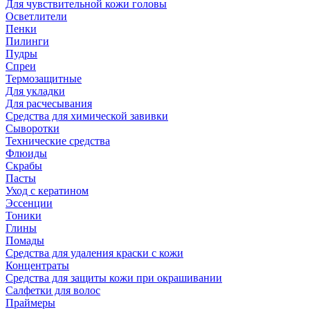
Для чувствительной кожи головы
Осветлители
Пенки
Пилинги
Пудры
Спреи
Термозащитные
Для укладки
Для расчесывания
Средства для химической завивки
Сыворотки
Технические средства
Флюиды
Скрабы
Пасты
Уход с кератином
Эссенции
Тоники
Глины
Помады
Средства для удаления краски с кожи
Концентраты
Средства для защиты кожи при окрашивании
Салфетки для волос
Праймеры