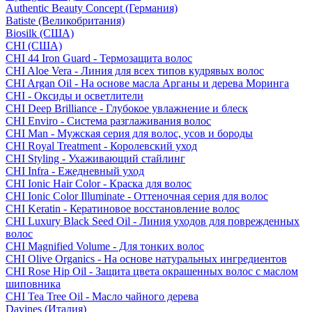
Authentic Beauty Concept (Германия)
Batiste (Великобритания)
Biosilk (США)
CHI (США)
CHI 44 Iron Guard - Термозащита волос
CHI Aloe Vera - Линия для всех типов кудрявых волос
CHI Argan Oil - На основе масла Арганы и дерева Моринга
CHI - Оксиды и осветлители
CHI Deep Brilliance - Глубокое увлажнение и блеск
CHI Enviro - Система разглаживания волос
CHI Man - Мужская серия для волос, усов и бороды
CHI Royal Treatment - Королевский уход
CHI Styling - Ухаживающий стайлинг
CHI Infra - Ежедневный уход
CHI Ionic Hair Color - Краска для волос
CHI Ionic Color Illuminate - Оттеночная серия для волос
CHI Keratin - Кератиновое восстановление волос
CHI Luxury Black Seed Oil - Линия уходов для поврежденных
волос
CHI Magnified Volume - Для тонких волос
CHI Olive Organics - На основе натуральных ингредиентов
CHI Rose Hip Oil - Защита цвета окрашенных волос с маслом
шиповника
CHI Tea Tree Oil - Масло чайного дерева
Davines (Италия)