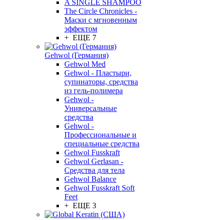
A SINGLE SHAMPOO
The Circle Chronicles -
Маски с мгновенным
эффектом
+ ЕЩЕ 7
Gehwol (Германия)
Gehwol Med
Gehwol - Пластыри,
супинаторы, средства
из гель-полимера
Gehwol -
Универсальные
средства
Gehwol -
Профессиональные и
специальные средства
Gehwol Fusskraft
Gehwol Gerlasan -
Средства для тела
Gehwol Balance
Gehwol Fusskraft Soft
Feet
+ ЕЩЕ 3