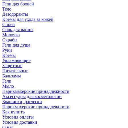
Гели для бровей
Тело
Дезодоранты
Кремы для ухода за кожей
Спреи
Соль для ванны
Молочко
Скрабы
Гели для душа
Руки
Кремы
Увлажняющие
Защитные
Питательные
Бальзамы
Гели
Мыло
Парикмахерские принадлежности
Аксессуары для косметологии
Брашинги, расчески
Парикмахерские принадлежности
Как купить
Условия оплаты
Условия доставки
О нас