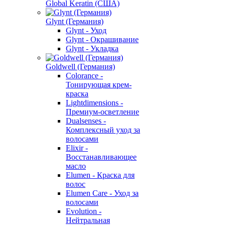
Global Keratin (США)
Glynt (Германия)
Glynt - Уход
Glynt - Окрашивание
Glynt - Укладка
Goldwell (Германия)
Colorance -
Тонирующая крем-
краска
Lightdimensions -
Премиум-осветление
Dualsenses -
Комплексный уход за
волосами
Elixir -
Восстанавливающее
масло
Elumen - Краска для
волос
Elumen Care - Уход за
волосами
Evolution -
Нейтральная