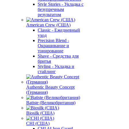
Style Stories - Укладка с
безупречным
результатом
American Crew (США)
Classic - Ежедневный
уход
Precision Blend -
Окрашивание и
тонирование
Shave - Средства для
бритья
Styling - Укладка и
стайлинг
Authentic Beauty Concept
(Германия)
Batiste (Великобритания)
Biosilk (США)
CHI (США)
CHI 44 Iron Guard -