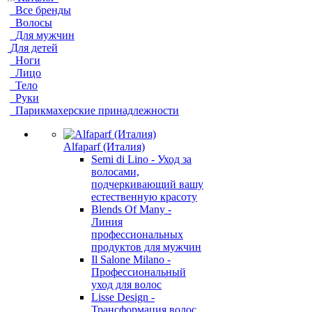
Все бренды
Волосы
Для мужчин
Для детей
Ноги
Лицо
Тело
Руки
Парикмахерские принадлежности
Alfaparf (Италия)
Semi di Lino - Уход за
волосами,
подчеркивающий вашу
естественную красоту
Blends Of Many -
Линия
профессиональных
продуктов для мужчин
Il Salone Milano -
Профессиональный
уход для волос
Lisse Design -
Трансформация волос