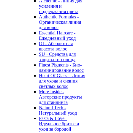
Alchemic - Линия для
усиления и
поддержания цвета
Authentic Formulas -
Органическая линия
для волос
Essential Haircare -
Eжедневный уход
OI - Абсолютная
красота волос
SU - Средства для
защиты от солнца
Finest Pigments - Био-
ламинирование волос
Heart Of Glass – Линия
для ухода и сияния
светлых волос
More Inside -
Авторские продукты
для стайлинга
Natural Tech -
Натуральный уход
Pasta & Love -
Идеальное бритье и
уход за бородой