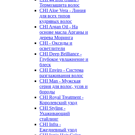
Термозащита волос
CHI Aloe Vera - Линия
для всех типов
кудрявых волос
CHI Argan Oil - На
основе масла Арганы и
дерева Моринга
CHI - Оксиды и
осветлители
CHI Deep Brilliance -
Глубокое увлажнение и
блеск
CHI Enviro - Система
разглаживания волос
CHI Man - Мужская
серия для волос, усов и
бороды
CHI Royal Treatment -
Королевский уход
CHI Styling -
Ухаживающий
стайлинг
CHI Infra -
Ежедневный уход