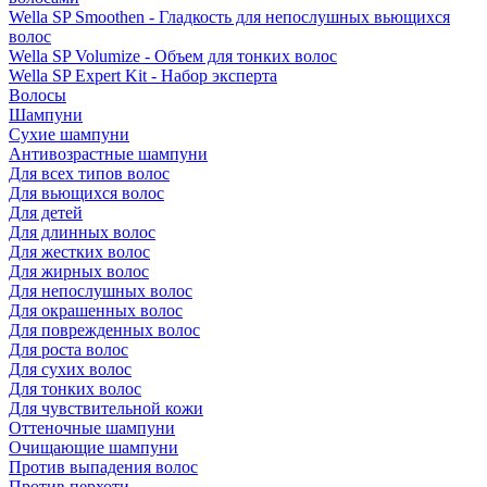
Wella SP Smoothen - Гладкость для непослушных вьющихся
волос
Wella SP Volumize - Объем для тонких волос
Wella SP Expert Kit - Набор эксперта
Волосы
Шампуни
Сухие шампуни
Антивозрастные шампуни
Для всех типов волос
Для вьющихся волос
Для детей
Для длинных волос
Для жестких волос
Для жирных волос
Для непослушных волос
Для окрашенных волос
Для поврежденных волос
Для роста волос
Для сухих волос
Для тонких волос
Для чувствительной кожи
Оттеночные шампуни
Очищающие шампуни
Против выпадения волос
Против перхоти