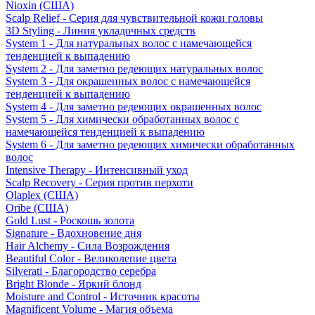
Nioxin (США)
Scalp Relief - Серия для чувствительной кожи головы
3D Styling - Линия укладочных средств
System 1 - Для натуральных волос с намечающейся
тенденцией к выпадению
System 2 - Для заметно редеющих натуральных волос
System 3 - Для окрашенных волос с намечающейся
тенденцией к выпадению
System 4 - Для заметно редеющих окрашенных волос
System 5 - Для химически обработанных волос с
намечающейся тенденцией к выпадению
System 6 - Для заметно редеющих химически обработанных
волос
Intensive Therapy - Интенсивный уход
Scalp Recovery - Серия против перхоти
Olaplex (США)
Oribe (США)
Gold Lust - Роскошь золота
Signature - Вдохновение дня
Hair Alchemy - Сила Возрождения
Beautiful Color - Великолепие цвета
Silverati - Благородство серебра
Bright Blonde - Яркий блонд
Moisture and Control - Источник красоты
Magnificent Volume - Магия объема