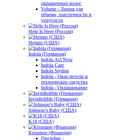
окрашенных волос
Volume - Линия для
объема, эластичности и
упругости
Help Is Here (Россия)
Hempz (США)
Indola (Германия)
Indola Act Now
Indola Care
Indola Styling
Indola - Окислители и
технические средства
Indola - Окрашивание
Invisibobble (Германия)
Johnson’s Baby (США)
K18 (США)
Kerastase (Франция)
Discipline -