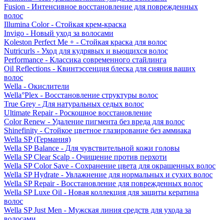
Fusion - Интенсивное восстановление для поврежденных
волос
Illumina Color - Стойкая крем-краска
Invigo - Новый уход за волосами
Koleston Perfect Me + - Стойкая краска для волос
Nutricurls - Уход для кудрявых и вьющихся волос
Performance - Классика современного стайлинга
Oil Reflections - Квинтэссенция блеска для сияния ваших
волос
Wella - Окислители
Wella°Plex - Восстановление структуры волос
True Grey - Для натуральных седых волос
Ultimate Repair - Роскошное восстановление
Color Renew - Удаление пигмента без вреда для волос
Shinefinity - Стойкое цветное глазирование без аммиака
Wella SP (Германия)
Wella SP Balance - Для чувствительной кожи головы
Wella SP Clear Scalp - Очищение против перхоти
Wella SP Color Save - Сохранение цвета для окрашенных волос
Wella SP Hydrate - Увлажнение для нормальных и сухих волос
Wella SP Repair - Восстановление для поврежденных волос
Wella SP Luxe Oil - Новая коллекция для защиты кератина
волос
Wella SP Just Men - Мужская линия средств для ухода за
волосами