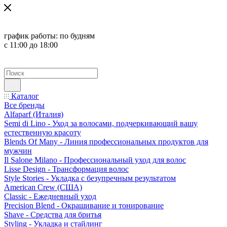
график работы:
по будням
с 11:00 до 18:00
Каталог
Все бренды
Alfaparf (Италия)
Semi di Lino - Уход за волосами, подчеркивающий вашу
естественную красоту
Blends Of Many - Линия профессиональных продуктов для
мужчин
Il Salone Milano - Профессиональный уход для волос
Lisse Design - Трансформация волос
Style Stories - Укладка с безупречным результатом
American Crew (США)
Classic - Ежедневный уход
Precision Blend - Окрашивание и тонирование
Shave - Средства для бритья
Styling - Укладка и стайлинг