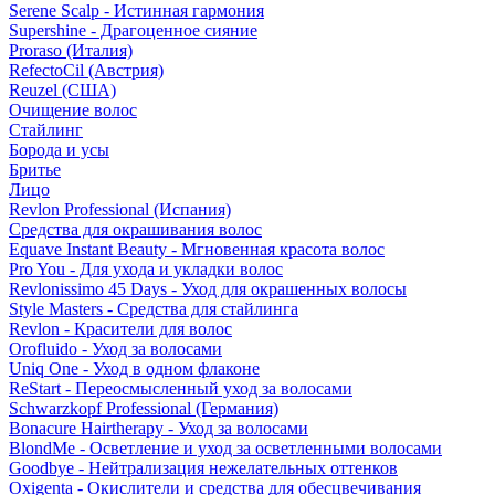
Serene Scalp - Истинная гармония
Supershine - Драгоценное сияние
Proraso (Италия)
RefectoCil (Австрия)
Reuzel (США)
Очищение волос
Стайлинг
Борода и усы
Бритье
Лицо
Revlon Professional (Испания)
Средства для окрашивания волос
Equave Instant Beauty - Мгновенная красота волос
Pro You - Для ухода и укладки волос
Revlonissimo 45 Days - Уход для окрашенных волосы
Style Masters - Средства для стайлинга
Revlon - Красители для волос
Orofluido - Уход за волосами
Uniq One - Уход в одном флаконе
ReStart - Переосмысленный уход за волосами
Schwarzkopf Professional (Германия)
Bonacure Hairtherapy - Уход за волосами
BlondMe - Осветление и уход за осветленными волосами
Goodbye - Нейтрализация нежелательных оттенков
Oxigenta - Окислители и средства для обесцвечивания