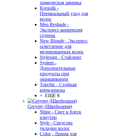
химическая завивка
Kerasilk -
Премиальный уход для
волос
Men Reshade -
Экспресс-коррекция
седины
New Blonde - Экспресс
осветление для
мелированных волос
Stylesign - Стайлинг
System -
Дополнительные
продукты при
окрашивании
Topchic - Стойкая
крем-краска
+ ЕЩЕ 8
Greymy (Швейцария)
Shine - Свет и блеск
изнутри
Style - Средства
укладки волос
Color - Линия для