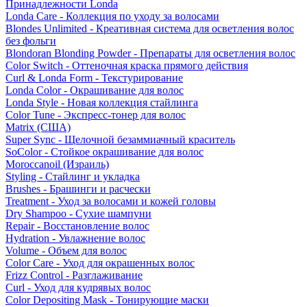
Принадлежности Londa
Londa Care - Коллекция по уходу за волосами
Blondes Unlimited - Креативная система для осветления волос
без фольги
Blondoran Blonding Powder - Препараты для осветления волос
Color Switch - Оттеночная краска прямого действия
Curl & Londa Form - Текстурирование
Londa Color - Окрашивание для волос
Londa Style - Новая коллекция стайлинга
Color Tune - Экспресс-тонер для волос
Matrix (США)
Super Sync - Щелочной безаммиачный краситель
SoColor - Стойкое окрашивание для волос
Moroccanoil (Израиль)
Styling - Стайлинг и укладка
Brushes - Брашинги и расчески
Treatment - Уход за волосами и кожей головы
Dry Shampoo - Сухие шампуни
Repair - Восстановление волос
Hydration - Увлажнение волос
Volume - Объем для волос
Color Care - Уход для окрашенных волос
Frizz Control - Разглаживание
Curl - Уход для кудрявых волос
Color Depositing Mask - Тонирующие маски