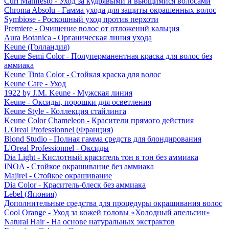
Curl Manifesto - Уход за кудрявыми и вьющимися волосами
Chroma Absolu - Гамма ухода для защиты окрашенных волос
Symbiose - Роскошный уход против перхоти
Premiere - Очищение волос от отложений кальция
Aura Botanica - Органическая линия ухода
Keune (Голландия)
Keune Semi Color - Полуперманентная краска для волос без
аммиака
Keune Tinta Color - Стойкая краска для волос
Keune Care - Уход
1922 by J.M. Keune - Мужская линия
Keune - Оксиды, порошки для осветления
Keune Style - Коллекция стайлинга
Keune Color Chameleon - Красители прямого действия
L'Oreal Professionnel (Франция)
Blond Studio - Полная гамма средств для блондирования
L'Oreal Professionnel - Оксиды
Dia Light - Кислотный краситель тон в тон без аммиака
INOA - Стойкое окрашивание без аммиака
Majirel - Стойкое окрашивание
Dia Color - Краситель-блеск без аммиака
Lebel (Япония)
Дополнительные средства для процедуры окрашивания волос
Cool Orange - Уход за кожей головы «Холодный апельсин»
Natural Hair - На основе натуральных экстрактов