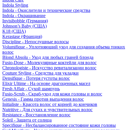
Indola Styling
Indola - Окислители и технические средства
Indola - Окрашивание
Invisibobble (Германия)
Johnson’s Baby (США)
K18 (США)
Kerastase (Франция)
Discipline - Непослушные волосы
Volumifique - Уплотняющий уход для создания объема тонких
волос
Blond Absolu - Уход для любых граней блонда
Fusio-Dose - Молекулярные коктейли для волос
Chronologiste - Искусство ревитализации волос
Couture Styling - Средства для укладки
Densifique - Потеря густоты волос
Elixir Ultime - На основе драгоценных масел
Fresh Affair - Сухой шампунь
Fusio-Scrub - Скраб-уход для кожи головы и волос
Genesis - Гамма против выпадения волос
Initialiste - Красота волос от корней до кончиков
Nutritive - Для сухих и чувствительных волос
Resistance - Восстановление волос
Soleil - Защита от солнца
Specifique - Несбалансированное состояние кожи головы