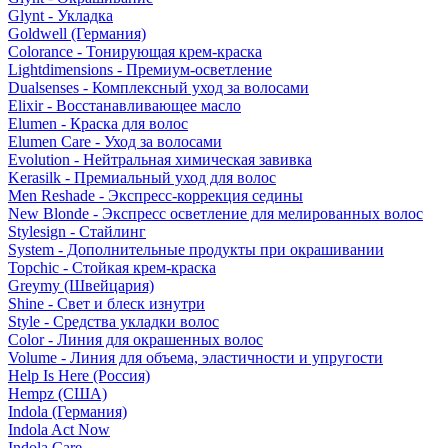
Glynt - Укладка
Goldwell (Германия)
Colorance - Тонирующая крем-краска
Lightdimensions - Премиум-осветление
Dualsenses - Комплексный уход за волосами
Elixir - Восстанавливающее масло
Elumen - Краска для волос
Elumen Care - Уход за волосами
Evolution - Нейтральная химическая завивка
Kerasilk - Премиальный уход для волос
Men Reshade - Экспресс-коррекция седины
New Blonde - Экспресс осветление для мелированных волос
Stylesign - Стайлинг
System - Дополнительные продукты при окрашивании
Topchic - Стойкая крем-краска
Greymy (Швейцария)
Shine - Свет и блеск изнутри
Style - Средства укладки волос
Color - Линия для окрашенных волос
Volume - Линия для объема, эластичности и упругости
Help Is Here (Россия)
Hempz (США)
Indola (Германия)
Indola Act Now
Indola Care