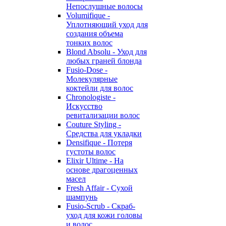
Непослушные волосы
Volumifique -
Уплотняющий уход для
создания объема
тонких волос
Blond Absolu - Уход для
любых граней блонда
Fusio-Dose -
Молекулярные
коктейли для волос
Chronologiste -
Искусство
ревитализации волос
Couture Styling -
Средства для укладки
Densifique - Потеря
густоты волос
Elixir Ultime - На
основе драгоценных
масел
Fresh Affair - Сухой
шампунь
Fusio-Scrub - Скраб-
уход для кожи головы
и волос