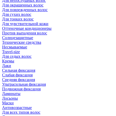
Для непослушных волос
Для окрашенных волос
Для поврежденных волос
Для сухих волос
Для тонких волос
Для чувствительной кожи
Оттеночные кондиционеры
Против выпадения волос
Солнцезащитные
Технические средства
Несмываемые
Travel-size
Для седых волос
Кремы
Лаки
Сильная фиксация
Слабая фиксация
Средняя фиксация
Ультрасильная фиксация
Подвижная фиксация
Ламинаты
Лосьоны
Маски
Антивозрастные
Для всех типов волос