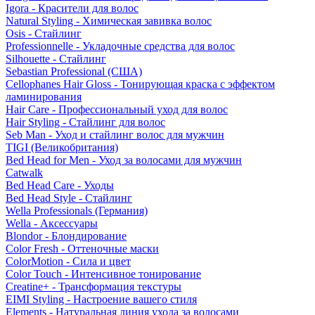
Igora - Красители для волос
Natural Styling - Химическая завивка волос
Osis - Стайлинг
Professionnelle - Укладочные средства для волос
Silhouette - Стайлинг
Sebastian Professional (США)
Cellophanes Hair Gloss - Тонирующая краска с эффектом
ламинирования
Hair Care - Профессиональный уход для волос
Hair Styling - Стайлинг для волос
Seb Man - Уход и стайлинг волос для мужчин
TIGI (Великобритания)
Bed Head for Men - Уход за волосами для мужчин
Catwalk
Bed Head Care - Уходы
Bed Head Style - Стайлинг
Wella Professionals (Германия)
Wella - Аксессуары
Blondor - Блондирование
Color Fresh - Оттеночные маски
ColorMotion - Сила и цвет
Color Touch - Интенсивное тонирование
Creatine+ - Трансформация текстуры
EIMI Styling - Настроение вашего стиля
Elements - Натуральная линия ухода за волосами