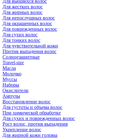
Для вьющихся волос
Для жестких волос
Для жирных волос
Для непослушных волос
Для окрашенных волос
Для поврежденных волос
Для сухих волос
Для тонких волос
Для чувствительной кожи
Против выпадения волос
Солнцезащитные
Travel-size
Масла
Молочко
Муссы
Наборы
Окислители
Ампулы
Восстановление волос
Для густоты и объема волос
При химической обработке
Для сухих и поврежденных волос
Рост волос, против выпадения
Укрепление волос
Для жирной кожи головы