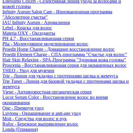
Estessimo Celcert - Селективная линия ухода за волосами и
кожей головы
Infinity Aurum Salon Care - Инновационная программа
"Абсолютное счастье"
IAU Infinity Aurum - Аромалиния
Lebel - Краска для волос
Materia OXY - Оксиданты
PH 4.7 - Восстанавливающая серия
Plia - Молекулярное моделирование волос
Proedit Home Charge - Домашнее восстановление волос
Proedit Element Charge - СПА-программа "Счастье для волос"
Hair Skin Relaxing - SPA-Программа "Здоровая кожа головы"
Proscenia - Восстанавливающая серия для окрашенных волос
THEO - Уход для мужчин
Trie - Линия для укладки с протеинами шелка и жемчуга
Trie Tuner - Линия для базовой укладки с протеинами шелка и
жемчуга
Viege - Антивозростная органическая серия
Locor Serum Color - Восстановление волос во время
окрашивания
One - Премиум уход
Luviona - Окрашивание и anti-age уход
Moii - Средства для волос и рук
Rufor - Бережное выпрямление волос
Londa (Германия)