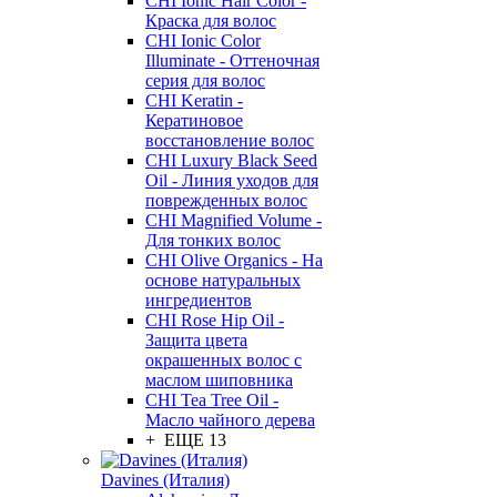
CHI Ionic Hair Color -
Краска для волос
CHI Ionic Color
Illuminate - Оттеночная
серия для волос
CHI Keratin -
Кератиновое
восстановление волос
CHI Luxury Black Seed
Oil - Линия уходов для
поврежденных волос
CHI Magnified Volume -
Для тонких волос
CHI Olive Organics - На
основе натуральных
ингредиентов
CHI Rose Hip Oil -
Защита цвета
окрашенных волос с
маслом шиповника
CHI Tea Tree Oil -
Масло чайного дерева
+ ЕЩЕ 13
Davines (Италия)