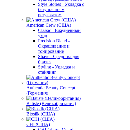
Style Stories - Укладка с
безупречным
результатом
American Crew (США)
Classic - Ежедневный
уход
Precision Blend -
Окрашивание и
тонирование
Shave - Средства для
бритья
Styling - Укладка и
стайлинг
Authentic Beauty Concept
(Германия)
Batiste (Великобритания)
Biosilk (США)
CHI (США)
CHI 44 Iron Guard -