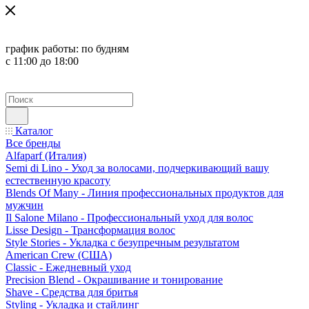
график работы:
по будням
с 11:00 до 18:00
Каталог
Все бренды
Alfaparf (Италия)
Semi di Lino - Уход за волосами, подчеркивающий вашу
естественную красоту
Blends Of Many - Линия профессиональных продуктов для
мужчин
Il Salone Milano - Профессиональный уход для волос
Lisse Design - Трансформация волос
Style Stories - Укладка с безупречным результатом
American Crew (США)
Classic - Ежедневный уход
Precision Blend - Окрашивание и тонирование
Shave - Средства для бритья
Styling - Укладка и стайлинг