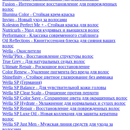
Fusion - Интенсивное восстановление для поврежденных
волос
Illumina Color - Стойкая крем-краска
Invigo - Новый уход за волосами
Koleston Perfect Me + - Стойкая краска для волос
Nutricurls - Уход для кудрявых и вьющихся волос
Performance - Классика современного стайлинга
Oil Reflections - Квинтэссенция блеска для сияния ваших
волос
Wella - Окислители
Wella°Plex - Восстановление структуры волос
True Grey - Для натуральных седых волос
Ultimate Repair - Роскошное восстановление
Color Renew - Удаление пигмента без вреда для волос
Shinefinity - Стойкое цветное глазирование без аммиака
Wella SP (Германия)
Wella SP Balance - Для чувствительной кожи головы
Wella SP Clear Scalp - Очищение против перхоти
Wella SP Color Save - Сохранение цвета для окрашенных волос
Wella SP Hydrate - Увлажнение для нормальных и сухих волос
Wella SP Repair - Восстановление для поврежденных волос
Wella SP Luxe Oil - Новая коллекция для защиты кератина
волос
Wella SP Just Men - Мужская линия средств для ухода за
волосами