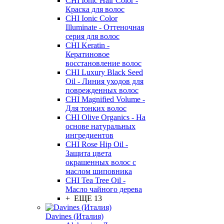
CHI Ionic Hair Color -
Краска для волос
CHI Ionic Color
Illuminate - Оттеночная
серия для волос
CHI Keratin -
Кератиновое
восстановление волос
CHI Luxury Black Seed
Oil - Линия уходов для
поврежденных волос
CHI Magnified Volume -
Для тонких волос
CHI Olive Organics - На
основе натуральных
ингредиентов
CHI Rose Hip Oil -
Защита цвета
окрашенных волос с
маслом шиповника
CHI Tea Tree Oil -
Масло чайного дерева
+ ЕЩЕ 13
Davines (Италия)