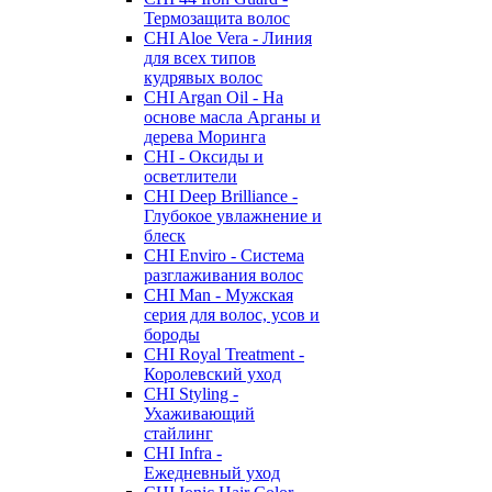
Термозащита волос
CHI Aloe Vera - Линия
для всех типов
кудрявых волос
CHI Argan Oil - На
основе масла Арганы и
дерева Моринга
CHI - Оксиды и
осветлители
CHI Deep Brilliance -
Глубокое увлажнение и
блеск
CHI Enviro - Система
разглаживания волос
CHI Man - Мужская
серия для волос, усов и
бороды
CHI Royal Treatment -
Королевский уход
CHI Styling -
Ухаживающий
стайлинг
CHI Infra -
Ежедневный уход