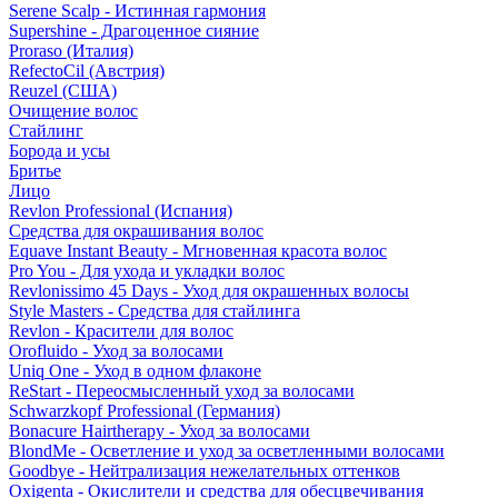
Serene Scalp - Истинная гармония
Supershine - Драгоценное сияние
Proraso (Италия)
RefectoCil (Австрия)
Reuzel (США)
Очищение волос
Стайлинг
Борода и усы
Бритье
Лицо
Revlon Professional (Испания)
Средства для окрашивания волос
Equave Instant Beauty - Мгновенная красота волос
Pro You - Для ухода и укладки волос
Revlonissimo 45 Days - Уход для окрашенных волосы
Style Masters - Средства для стайлинга
Revlon - Красители для волос
Orofluido - Уход за волосами
Uniq One - Уход в одном флаконе
ReStart - Переосмысленный уход за волосами
Schwarzkopf Professional (Германия)
Bonacure Hairtherapy - Уход за волосами
BlondMe - Осветление и уход за осветленными волосами
Goodbye - Нейтрализация нежелательных оттенков
Oxigenta - Окислители и средства для обесцвечивания