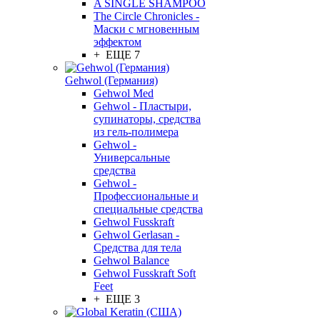
A SINGLE SHAMPOO
The Circle Chronicles -
Маски с мгновенным
эффектом
+ ЕЩЕ 7
Gehwol (Германия)
Gehwol Med
Gehwol - Пластыри,
супинаторы, средства
из гель-полимера
Gehwol -
Универсальные
средства
Gehwol -
Профессиональные и
специальные средства
Gehwol Fusskraft
Gehwol Gerlasan -
Средства для тела
Gehwol Balance
Gehwol Fusskraft Soft
Feet
+ ЕЩЕ 3