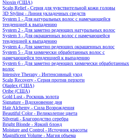
Nioxin (США)
Scalp Relief - Серия для чувствительной кожи головы
3D Styling - Линия укладочных средств
System 1 - Для натуральных волос с намечающейся
тенденцией к выпадению
System 2 - Для заметно редеющих натуральных волос
System 3 - Для окрашенных волос с намечающейся
тенденцией к выпадению
System 4 - Для заметно редеющих окрашенных волос
System 5 - Для химически обработанных волос с
намечающейся тенденцией к выпадению
System 6 - Для заметно редеющих химически обработанных
волос
Intensive Therapy - Интенсивный уход
Scalp Recovery - Серия против перхоти
Olaplex (США)
Oribe (США)
Gold Lust - Роскошь золота
Signature - Вдохновение дня
Hair Alchemy - Сила Возрождения
Beautiful Color - Великолепие цвета
Silverati - Благородство серебра
Bright Blonde - Яркий блонд
Moisture and Control - Источник красоты
Magnificent Volume - Магия объема