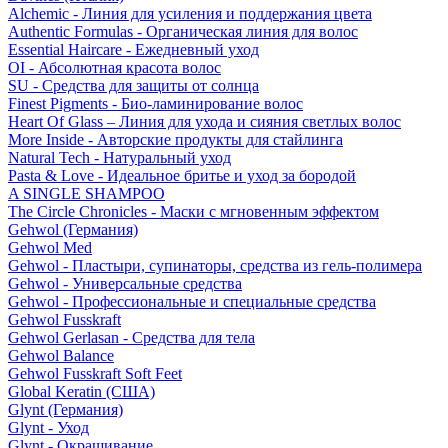
Alchemic - Линия для усиления и поддержания цвета
Authentic Formulas - Органическая линия для волос
Essential Haircare - Eжедневный уход
OI - Абсолютная красота волос
SU - Средства для защиты от солнца
Finest Pigments - Био-ламинирование волос
Heart Of Glass – Линия для ухода и сияния светлых волос
More Inside - Авторские продукты для стайлинга
Natural Tech - Натуральный уход
Pasta & Love - Идеальное бритье и уход за бородой
A SINGLE SHAMPOO
The Circle Chronicles - Маски с мгновенным эффектом
Gehwol (Германия)
Gehwol Med
Gehwol - Пластыри, супинаторы, средства из гель-полимера
Gehwol - Универсальные средства
Gehwol - Профессиональные и специальные средства
Gehwol Fusskraft
Gehwol Gerlasan - Средства для тела
Gehwol Balance
Gehwol Fusskraft Soft Feet
Global Keratin (США)
Glynt (Германия)
Glynt - Уход
Glynt - Окрашивание