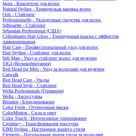
Igora - Красители для волос
Natural Styling - Химическая завивка волос
Osis - Стайлинг
Professionnelle - Укладочные средства для волос
Silhouette - Стайлинг
Sebastian Professional (США)
Cellophanes Hair Gloss - Тонирующая краска с эффектом
ламинирования
Hair Care - Профессиональный уход для волос
Hair Styling - Стайлинг для волос
Seb Man - Уход и стайлинг волос для мужчин
TIGI (Великобритания)
Bed Head for Men - Уход за волосами для мужчин
Catwalk
Bed Head Care - Уходы
Bed Head Style - Стайлинг
Wella Professionals (Германия)
Wella - Аксессуары
Blondor - Блондирование
Color Fresh - Оттеночные маски
ColorMotion - Сила и цвет
Color Touch - Интенсивное тонирование
Creatine+ - Трансформация текстуры
EIMI Styling - Настроение вашего стиля
Elements - Натуральная линия ухода за волосами