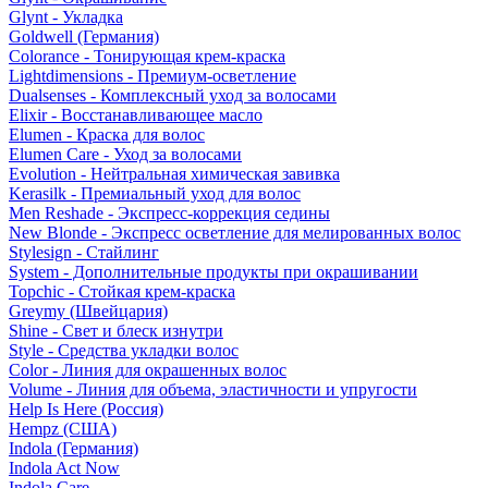
Glynt - Укладка
Goldwell (Германия)
Colorance - Тонирующая крем-краска
Lightdimensions - Премиум-осветление
Dualsenses - Комплексный уход за волосами
Elixir - Восстанавливающее масло
Elumen - Краска для волос
Elumen Care - Уход за волосами
Evolution - Нейтральная химическая завивка
Kerasilk - Премиальный уход для волос
Men Reshade - Экспресс-коррекция седины
New Blonde - Экспресс осветление для мелированных волос
Stylesign - Стайлинг
System - Дополнительные продукты при окрашивании
Topchic - Стойкая крем-краска
Greymy (Швейцария)
Shine - Свет и блеск изнутри
Style - Средства укладки волос
Color - Линия для окрашенных волос
Volume - Линия для объема, эластичности и упругости
Help Is Here (Россия)
Hempz (США)
Indola (Германия)
Indola Act Now
Indola Care