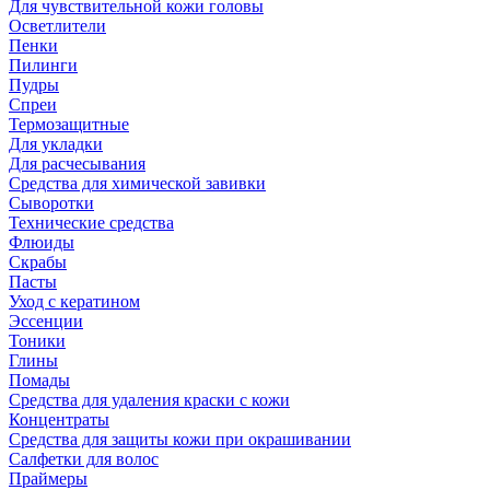
Для чувствительной кожи головы
Осветлители
Пенки
Пилинги
Пудры
Спреи
Термозащитные
Для укладки
Для расчесывания
Средства для химической завивки
Сыворотки
Технические средства
Флюиды
Скрабы
Пасты
Уход с кератином
Эссенции
Тоники
Глины
Помады
Средства для удаления краски с кожи
Концентраты
Средства для защиты кожи при окрашивании
Салфетки для волос
Праймеры