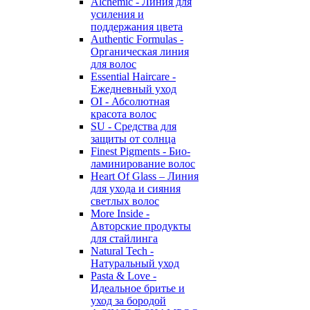
Alchemic - Линия для
усиления и
поддержания цвета
Authentic Formulas -
Органическая линия
для волос
Essential Haircare -
Eжедневный уход
OI - Абсолютная
красота волос
SU - Средства для
защиты от солнца
Finest Pigments - Био-
ламинирование волос
Heart Of Glass – Линия
для ухода и сияния
светлых волос
More Inside -
Авторские продукты
для стайлинга
Natural Tech -
Натуральный уход
Pasta & Love -
Идеальное бритье и
уход за бородой