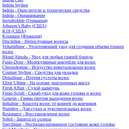
Indola Styling
Indola - Окислители и технические средства
Indola - Окрашивание
Invisibobble (Германия)
Johnson’s Baby (США)
K18 (США)
Kerastase (Франция)
Discipline - Непослушные волосы
Volumifique - Уплотняющий уход для создания объема тонких
волос
Blond Absolu - Уход для любых граней блонда
Fusio-Dose - Молекулярные коктейли для волос
Chronologiste - Искусство ревитализации волос
Couture Styling - Средства для укладки
Densifique - Потеря густоты волос
Elixir Ultime - На основе драгоценных масел
Fresh Affair - Сухой шампунь
Fusio-Scrub - Скраб-уход для кожи головы и волос
Genesis - Гамма против выпадения волос
Initialiste - Красота волос от корней до кончиков
Nutritive - Для сухих и чувствительных волос
Resistance - Восстановление волос
Soleil - Защита от солнца
Specifique - Несбалансированное состояние кожи головы