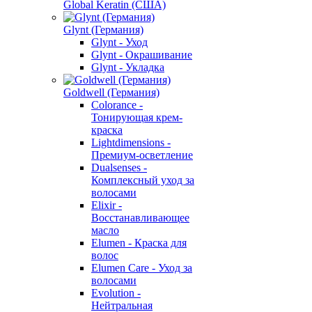
Global Keratin (США)
Glynt (Германия)
Glynt - Уход
Glynt - Окрашивание
Glynt - Укладка
Goldwell (Германия)
Colorance -
Тонирующая крем-
краска
Lightdimensions -
Премиум-осветление
Dualsenses -
Комплексный уход за
волосами
Elixir -
Восстанавливающее
масло
Elumen - Краска для
волос
Elumen Care - Уход за
волосами
Evolution -
Нейтральная