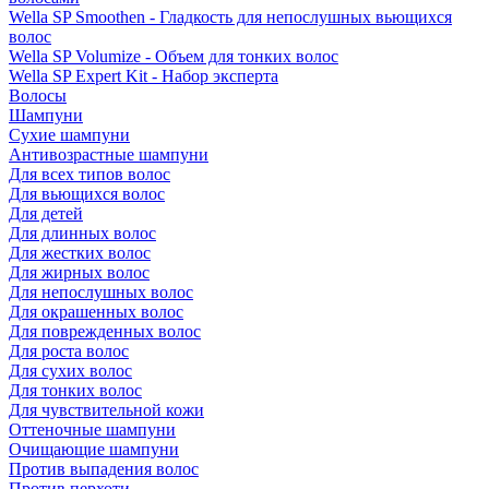
Wella SP Smoothen - Гладкость для непослушных вьющихся
волос
Wella SP Volumize - Объем для тонких волос
Wella SP Expert Kit - Набор эксперта
Волосы
Шампуни
Сухие шампуни
Антивозрастные шампуни
Для всех типов волос
Для вьющихся волос
Для детей
Для длинных волос
Для жестких волос
Для жирных волос
Для непослушных волос
Для окрашенных волос
Для поврежденных волос
Для роста волос
Для сухих волос
Для тонких волос
Для чувствительной кожи
Оттеночные шампуни
Очищающие шампуни
Против выпадения волос
Против перхоти