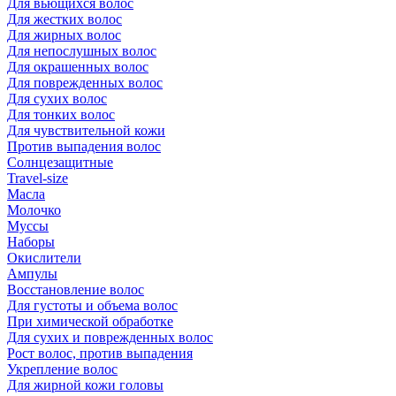
Для вьющихся волос
Для жестких волос
Для жирных волос
Для непослушных волос
Для окрашенных волос
Для поврежденных волос
Для сухих волос
Для тонких волос
Для чувствительной кожи
Против выпадения волос
Солнцезащитные
Travel-size
Масла
Молочко
Муссы
Наборы
Окислители
Ампулы
Восстановление волос
Для густоты и объема волос
При химической обработке
Для сухих и поврежденных волос
Рост волос, против выпадения
Укрепление волос
Для жирной кожи головы