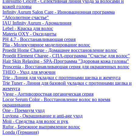
Estessimo Celcert - Селективная линия ухода за волосами и
кожей головы
Infinity Aurum Salon Care - Инновационная программа
"Абсолютное счастье"
IAU Infinity Aurum - Аромалиния
Lebel - Краска для волос
Materia OXY - Оксиданты
PH 4.7 - Восстанавливающая серия
Plia - Молекулярное моделирование волос
Proedit Home Charge - Домашнее восстановление волос
Proedit Element Charge - СПА-программа "Счастье для волос"
Hair Skin Relaxing - SPA-Программа "Здоровая кожа головы"
Proscenia - Восстанавливающая серия для окрашенных волос
THEO - Уход для мужчин
Trie - Линия для укладки с протеинами шелка и жемчуга
Trie Tuner - Линия для базовой укладки с протеинами шелка и
жемчуга
Viege - Антивозростная органическая серия
Locor Serum Color - Восстановление волос во время
окрашивания
One - Премиум уход
Luviona - Окрашивание и anti-age уход
Moii - Средства для волос и рук
Rufor - Бережное выпрямление волос
Londa (Германия)