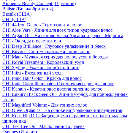
Authentic Beauty Concept (Германия)
Batiste (Великобритания)
Biosilk (США)
CHI (США)
CHI 44 Iron Guard - Термозащита волос
CHI Aloe Vera - Линия для всех типов кудрявых волос
CHI Argan Oil - На основе масла Арганы и дерева Моринга
CHI - Оксиды и осветлители
CHI Deep Brilliance - Глубокое увлажнение и блеск
CHI Enviro - Система разглаживания волос
CHI Man - Мужская серия для волос, усов и бороды
CHI Royal Treatment - Королевский уход
CHI Styling - Ухаживающий стайлинг
CHI Infra - Ежедневный уход
CHI Ionic Hair Color - Краска для волос
CHI Ionic Color Illuminate - Оттеночная серия для волос
CHI Keratin - Кератиновое восстановление волос
CHI Luxury Black Seed Oil - Линия уходов для поврежденных
волос
CHI Magnified Volume - Для тонких волос
CHI Olive Organics - На основе натуральных ингредиентов
CHI Rose Hip Oil - Защита цвета окрашенных волос с маслом
шиповника
CHI Tea Tree Oil - Масло чайного дерева
Davines (Италия)