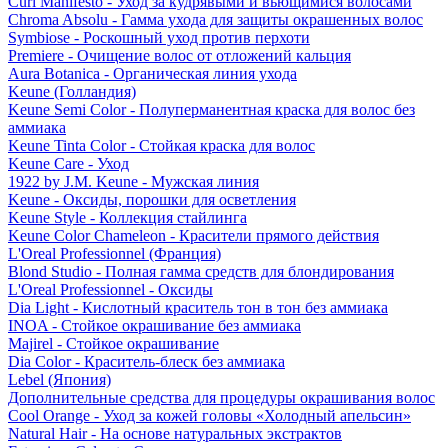
Curl Manifesto - Уход за кудрявыми и вьющимися волосами
Chroma Absolu - Гамма ухода для защиты окрашенных волос
Symbiose - Роскошный уход против перхоти
Premiere - Очищение волос от отложений кальция
Aura Botanica - Органическая линия ухода
Keune (Голландия)
Keune Semi Color - Полуперманентная краска для волос без
аммиака
Keune Tinta Color - Стойкая краска для волос
Keune Care - Уход
1922 by J.M. Keune - Мужская линия
Keune - Оксиды, порошки для осветления
Keune Style - Коллекция стайлинга
Keune Color Chameleon - Красители прямого действия
L'Oreal Professionnel (Франция)
Blond Studio - Полная гамма средств для блондирования
L'Oreal Professionnel - Оксиды
Dia Light - Кислотный краситель тон в тон без аммиака
INOA - Стойкое окрашивание без аммиака
Majirel - Стойкое окрашивание
Dia Color - Краситель-блеск без аммиака
Lebel (Япония)
Дополнительные средства для процедуры окрашивания волос
Cool Orange - Уход за кожей головы «Холодный апельсин»
Natural Hair - На основе натуральных экстрактов