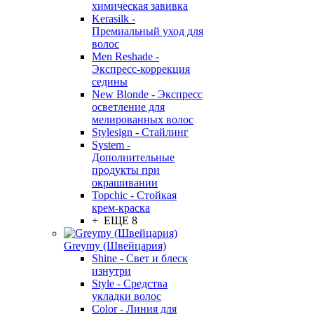
химическая завивка
Kerasilk -
Премиальный уход для
волос
Men Reshade -
Экспресс-коррекция
седины
New Blonde - Экспресс
осветление для
мелированных волос
Stylesign - Стайлинг
System -
Дополнительные
продукты при
окрашивании
Topchic - Стойкая
крем-краска
+ ЕЩЕ 8
Greymy (Швейцария)
Shine - Свет и блеск
изнутри
Style - Средства
укладки волос
Color - Линия для