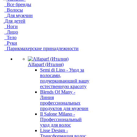
Все бренды
Волосы
Для мужчин
Для детей
Ноги
Лицо
Тело
Руки
Парикмахерские принадлежности
Alfaparf (Италия)
Semi di Lino - Уход за
волосами,
подчеркивающий вашу
естественную красоту
Blends Of Many -
Линия
профессиональных
продуктов для мужчин
Il Salone Milano -
Профессиональный
уход для волос
Lisse Design -
Трансформация волос