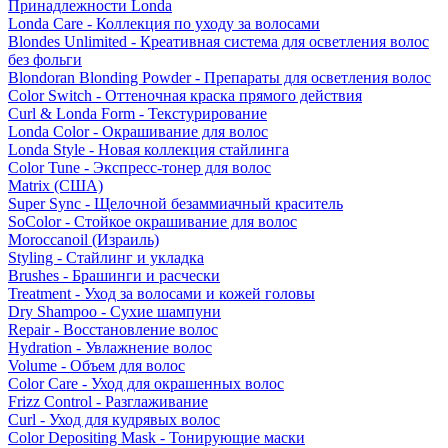
Принадлежности Londa
Londa Care - Коллекция по уходу за волосами
Blondes Unlimited - Креативная система для осветления волос
без фольги
Blondoran Blonding Powder - Препараты для осветления волос
Color Switch - Оттеночная краска прямого действия
Curl & Londa Form - Текстурирование
Londa Color - Окрашивание для волос
Londa Style - Новая коллекция стайлинга
Color Tune - Экспресс-тонер для волос
Matrix (США)
Super Sync - Щелочной безаммиачный краситель
SoColor - Стойкое окрашивание для волос
Moroccanoil (Израиль)
Styling - Стайлинг и укладка
Brushes - Брашинги и расчески
Treatment - Уход за волосами и кожей головы
Dry Shampoo - Сухие шампуни
Repair - Восстановление волос
Hydration - Увлажнение волос
Volume - Объем для волос
Color Care - Уход для окрашенных волос
Frizz Control - Разглаживание
Curl - Уход для кудрявых волос
Color Depositing Mask - Тонирующие маски