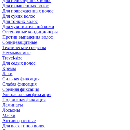
Для непослушных волос
Для окрашенных волос
Для поврежденных волос
Для сухих волос
Для тонких волос
Для чувствительной кожи
Оттеночные кондиционеры
Против выпадения волос
Солнцезащитные
Технические средства
Несмываемые
Travel-size
Для седых волос
Кремы
Лаки
Сильная фиксация
Слабая фиксация
Средняя фиксация
Ультрасильная фиксация
Подвижная фиксация
Ламинаты
Лосьоны
Маски
Антивозрастные
Для всех типов волос