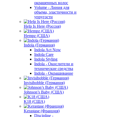
окрашенных волос
Volume - Линия для
объема, эластичности и
упругости
Help Is Here (Россия)
Hempz (США)
Indola (Германия)
Indola Act Now
Indola Care
Indola Styling
Indola - Окислители и
технические средства
Indola - Окрашивание
Invisibobble (Германия)
Johnson’s Baby (США)
K18 (США)
Kerastase (Франция)
Discipline -