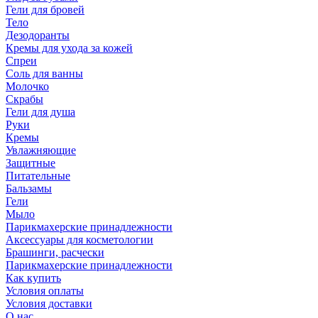
Гели для бровей
Тело
Дезодоранты
Кремы для ухода за кожей
Спреи
Соль для ванны
Молочко
Скрабы
Гели для душа
Руки
Кремы
Увлажняющие
Защитные
Питательные
Бальзамы
Гели
Мыло
Парикмахерские принадлежности
Аксессуары для косметологии
Брашинги, расчески
Парикмахерские принадлежности
Как купить
Условия оплаты
Условия доставки
О нас