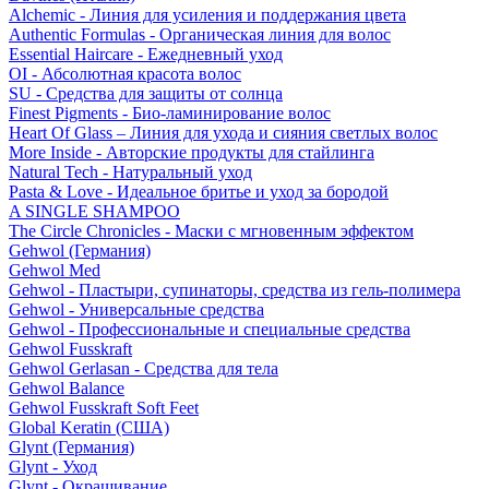
Alchemic - Линия для усиления и поддержания цвета
Authentic Formulas - Органическая линия для волос
Essential Haircare - Eжедневный уход
OI - Абсолютная красота волос
SU - Средства для защиты от солнца
Finest Pigments - Био-ламинирование волос
Heart Of Glass – Линия для ухода и сияния светлых волос
More Inside - Авторские продукты для стайлинга
Natural Tech - Натуральный уход
Pasta & Love - Идеальное бритье и уход за бородой
A SINGLE SHAMPOO
The Circle Chronicles - Маски с мгновенным эффектом
Gehwol (Германия)
Gehwol Med
Gehwol - Пластыри, супинаторы, средства из гель-полимера
Gehwol - Универсальные средства
Gehwol - Профессиональные и специальные средства
Gehwol Fusskraft
Gehwol Gerlasan - Средства для тела
Gehwol Balance
Gehwol Fusskraft Soft Feet
Global Keratin (США)
Glynt (Германия)
Glynt - Уход
Glynt - Окрашивание