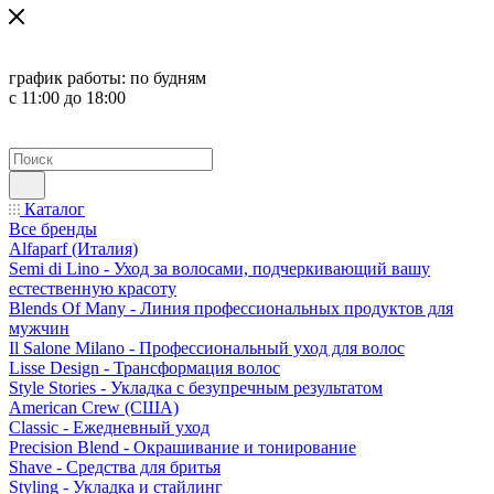
график работы:
по будням
с 11:00 до 18:00
Каталог
Все бренды
Alfaparf (Италия)
Semi di Lino - Уход за волосами, подчеркивающий вашу
естественную красоту
Blends Of Many - Линия профессиональных продуктов для
мужчин
Il Salone Milano - Профессиональный уход для волос
Lisse Design - Трансформация волос
Style Stories - Укладка с безупречным результатом
American Crew (США)
Classic - Ежедневный уход
Precision Blend - Окрашивание и тонирование
Shave - Средства для бритья
Styling - Укладка и стайлинг