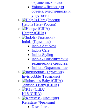
окрашенных волос
Volume - Линия для
объема, эластичности и
упругости
Help Is Here (Россия)
Hempz (США)
Indola (Германия)
Indola Act Now
Indola Care
Indola Styling
Indola - Окислители и
технические средства
Indola - Окрашивание
Invisibobble (Германия)
Johnson’s Baby (США)
K18 (США)
Kerastase (Франция)
Discipline -