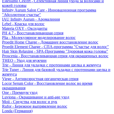
Estessimo Celcert - Селективная линия ухода за волосами и
кожей головы
Infinity Aurum Salon Care - Инновационная программа
"Абсолютное счастье"
IAU Infinity Aurum - Аромалиния
Lebel - Краска для волос
Materia OXY - Оксиданты
PH 4.7 - Восстанавливающая серия
Plia - Молекулярное моделирование волос
Proedit Home Charge - Домашнее восстановление волос
Proedit Element Charge - СПА-программа "Счастье для волос"
Hair Skin Relaxing - SPA-Программа "Здоровая кожа головы"
Proscenia - Восстанавливающая серия для окрашенных волос
THEO - Уход для мужчин
Trie - Линия для укладки с протеинами шелка и жемчуга
Trie Tuner - Линия для базовой укладки с протеинами шелка и
жемчуга
Viege - Антивозростная органическая серия
Locor Serum Color - Восстановление волос во время
окрашивания
One - Премиум уход
Luviona - Окрашивание и anti-age уход
Moii - Средства для волос и рук
Rufor - Бережное выпрямление волос
Londa (Германия)