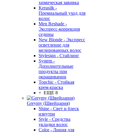
химическая завивка
Kerasilk -
Премиальный уход для
волос
Men Reshade -
Экспресс-коррекция
седины
New Blonde - Экспресс
осветление для
мелированных волос
Stylesign - Стайлинг
System -
Дополнительные
продукты при
окрашивании
Topchic - Стойкая
крем-краска
+ ЕЩЕ 8
Greymy (Швейцария)
Shine - Свет и блеск
изнутри
Style - Средства
укладки волос
Color - Линия для