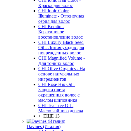
CHI Ionic Hair Color -
Краска для волос
CHI Ionic Color
Illuminate - Оттеночная
серия для волос
CHI Keratin -
Кератиновое
восстановление волос
CHI Luxury Black Seed
Oil - Линия уходов для
поврежденных волос
CHI Magnified Volume -
Для тонких волос
CHI Olive Organics - На
основе натуральных
ингредиентов
CHI Rose Hip Oil -
Защита цвета
окрашенных волос с
маслом шиповника
CHI Tea Tree Oil -
Масло чайного дерева
+ ЕЩЕ 13
Davines (Италия)