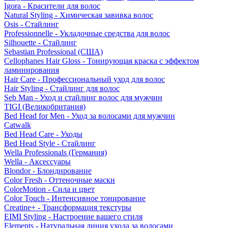
Igora - Красители для волос
Natural Styling - Химическая завивка волос
Osis - Стайлинг
Professionnelle - Укладочные средства для волос
Silhouette - Стайлинг
Sebastian Professional (США)
Cellophanes Hair Gloss - Тонирующая краска с эффектом
ламинирования
Hair Care - Профессиональный уход для волос
Hair Styling - Стайлинг для волос
Seb Man - Уход и стайлинг волос для мужчин
TIGI (Великобритания)
Bed Head for Men - Уход за волосами для мужчин
Catwalk
Bed Head Care - Уходы
Bed Head Style - Стайлинг
Wella Professionals (Германия)
Wella - Аксессуары
Blondor - Блондирование
Color Fresh - Оттеночные маски
ColorMotion - Сила и цвет
Color Touch - Интенсивное тонирование
Creatine+ - Трансформация текстуры
EIMI Styling - Настроение вашего стиля
Elements - Натуральная линия ухода за волосами