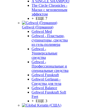
A SINGLE SHAMPOO
The Circle Chronicles -
Маски с мгновенным
эффектом
+ ЕЩЕ 7
Gehwol (Германия)
Gehwol Med
Gehwol - Пластыри,
супинаторы, средства
из гель-полимера
Gehwol -
Универсальные
средства
Gehwol -
Профессиональные и
специальные средства
Gehwol Fusskraft
Gehwol Gerlasan -
Средства для тела
Gehwol Balance
Gehwol Fusskraft Soft
Feet
+ ЕЩЕ 3