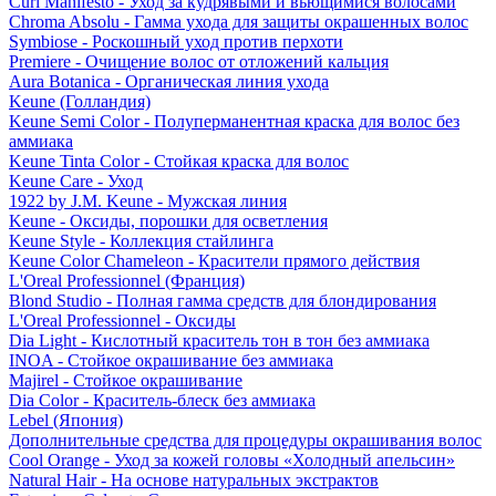
Curl Manifesto - Уход за кудрявыми и вьющимися волосами
Chroma Absolu - Гамма ухода для защиты окрашенных волос
Symbiose - Роскошный уход против перхоти
Premiere - Очищение волос от отложений кальция
Aura Botanica - Органическая линия ухода
Keune (Голландия)
Keune Semi Color - Полуперманентная краска для волос без
аммиака
Keune Tinta Color - Стойкая краска для волос
Keune Care - Уход
1922 by J.M. Keune - Мужская линия
Keune - Оксиды, порошки для осветления
Keune Style - Коллекция стайлинга
Keune Color Chameleon - Красители прямого действия
L'Oreal Professionnel (Франция)
Blond Studio - Полная гамма средств для блондирования
L'Oreal Professionnel - Оксиды
Dia Light - Кислотный краситель тон в тон без аммиака
INOA - Стойкое окрашивание без аммиака
Majirel - Стойкое окрашивание
Dia Color - Краситель-блеск без аммиака
Lebel (Япония)
Дополнительные средства для процедуры окрашивания волос
Cool Orange - Уход за кожей головы «Холодный апельсин»
Natural Hair - На основе натуральных экстрактов