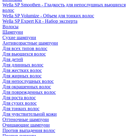
Wella SP Smoothen - Гладкость для непослушных вьющихся
волос
Wella SP Volumize - Объем для тонких волос
Wella SP Expert Kit - Набор эксперта
Волосы
Шампуни
Сухие шампуни
Антивозрастные шампуни
Для всех типов волос
Для вьющихся волос
Для детей
Для длинных волос
Для жестких волос
Для жирных волос
Для непослушных волос
Для окрашенных волос
Для поврежденных волос
Для роста волос
Для сухих волос
Для тонких волос
Для чувствительной кожи
Оттеночные шампуни
Очищающие шампуни
Против выпадения волос
Против перхоти