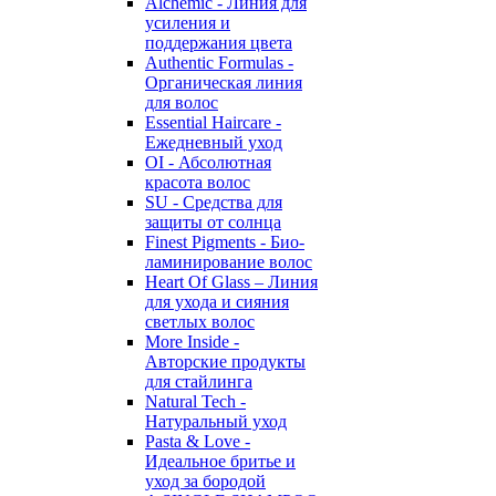
Alchemic - Линия для
усиления и
поддержания цвета
Authentic Formulas -
Органическая линия
для волос
Essential Haircare -
Eжедневный уход
OI - Абсолютная
красота волос
SU - Средства для
защиты от солнца
Finest Pigments - Био-
ламинирование волос
Heart Of Glass – Линия
для ухода и сияния
светлых волос
More Inside -
Авторские продукты
для стайлинга
Natural Tech -
Натуральный уход
Pasta & Love -
Идеальное бритье и
уход за бородой