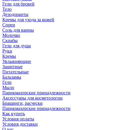
Гели для бровей
Тело
Дезодоранты
Кремы для ухода за кожей
Спреи
Соль для ванны
Молочко
Скрабы
Гели для душа
Руки
Кремы
Увлажняющие
Защитные
Питательные
Бальзамы
Гели
Мыло
Парикмахерские принадлежности
Аксессуары для косметологии
Брашинги, расчески
Парикмахерские принадлежности
Как купить
Условия оплаты
Условия доставки
О нас