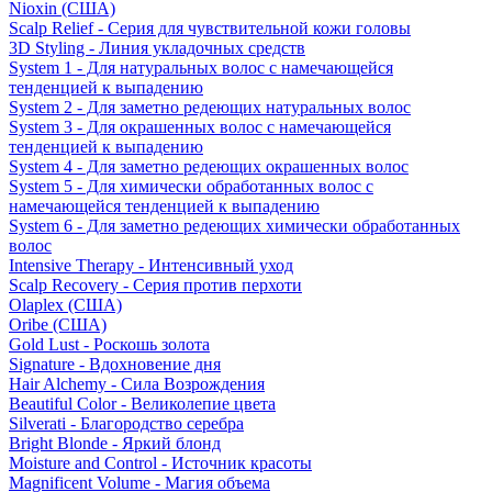
Nioxin (США)
Scalp Relief - Серия для чувствительной кожи головы
3D Styling - Линия укладочных средств
System 1 - Для натуральных волос с намечающейся
тенденцией к выпадению
System 2 - Для заметно редеющих натуральных волос
System 3 - Для окрашенных волос с намечающейся
тенденцией к выпадению
System 4 - Для заметно редеющих окрашенных волос
System 5 - Для химически обработанных волос с
намечающейся тенденцией к выпадению
System 6 - Для заметно редеющих химически обработанных
волос
Intensive Therapy - Интенсивный уход
Scalp Recovery - Серия против перхоти
Olaplex (США)
Oribe (США)
Gold Lust - Роскошь золота
Signature - Вдохновение дня
Hair Alchemy - Сила Возрождения
Beautiful Color - Великолепие цвета
Silverati - Благородство серебра
Bright Blonde - Яркий блонд
Moisture and Control - Источник красоты
Magnificent Volume - Магия объема