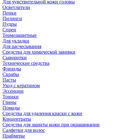
Для чувствительной кожи головы
Осветлители
Пенки
Пилинги
Пудры
Спреи
Термозащитные
Для укладки
Для расчесывания
Средства для химической завивки
Сыворотки
Технические средства
Флюиды
Скрабы
Пасты
Уход с кератином
Эссенции
Тоники
Глины
Помады
Средства для удаления краски с кожи
Концентраты
Средства для защиты кожи при окрашивании
Салфетки для волос
Праймеры