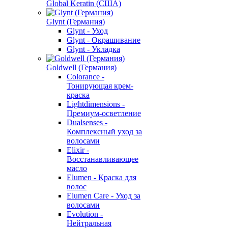
Global Keratin (США)
Glynt (Германия)
Glynt - Уход
Glynt - Окрашивание
Glynt - Укладка
Goldwell (Германия)
Colorance -
Тонирующая крем-
краска
Lightdimensions -
Премиум-осветление
Dualsenses -
Комплексный уход за
волосами
Elixir -
Восстанавливающее
масло
Elumen - Краска для
волос
Elumen Care - Уход за
волосами
Evolution -
Нейтральная