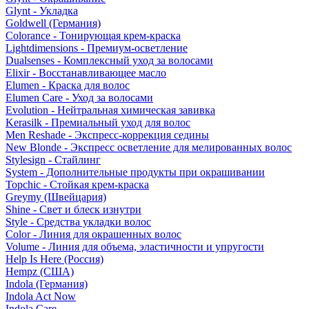
Glynt - Укладка
Goldwell (Германия)
Colorance - Тонирующая крем-краска
Lightdimensions - Премиум-осветление
Dualsenses - Комплексный уход за волосами
Elixir - Восстанавливающее масло
Elumen - Краска для волос
Elumen Care - Уход за волосами
Evolution - Нейтральная химическая завивка
Kerasilk - Премиальный уход для волос
Men Reshade - Экспресс-коррекция седины
New Blonde - Экспресс осветление для мелированных волос
Stylesign - Стайлинг
System - Дополнительные продукты при окрашивании
Topchic - Стойкая крем-краска
Greymy (Швейцария)
Shine - Свет и блеск изнутри
Style - Средства укладки волос
Color - Линия для окрашенных волос
Volume - Линия для объема, эластичности и упругости
Help Is Here (Россия)
Hempz (США)
Indola (Германия)
Indola Act Now
Indola Care