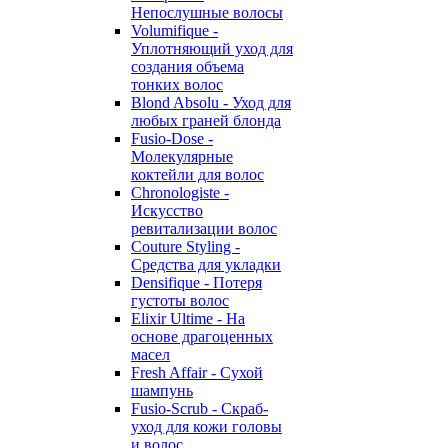
Непослушные волосы
Volumifique -
Уплотняющий уход для
создания объема
тонких волос
Blond Absolu - Уход для
любых граней блонда
Fusio-Dose -
Молекулярные
коктейли для волос
Chronologiste -
Искусство
ревитализации волос
Couture Styling -
Средства для укладки
Densifique - Потеря
густоты волос
Elixir Ultime - На
основе драгоценных
масел
Fresh Affair - Сухой
шампунь
Fusio-Scrub - Скраб-
уход для кожи головы
и волос