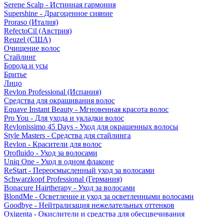
Serene Scalp - Истинная гармония
Supershine - Драгоценное сияние
Proraso (Италия)
RefectoCil (Австрия)
Reuzel (США)
Очищение волос
Стайлинг
Борода и усы
Бритье
Лицо
Revlon Professional (Испания)
Средства для окрашивания волос
Equave Instant Beauty - Мгновенная красота волос
Pro You - Для ухода и укладки волос
Revlonissimo 45 Days - Уход для окрашенных волосы
Style Masters - Средства для стайлинга
Revlon - Красители для волос
Orofluido - Уход за волосами
Uniq One - Уход в одном флаконе
ReStart - Переосмысленный уход за волосами
Schwarzkopf Professional (Германия)
Bonacure Hairtherapy - Уход за волосами
BlondMe - Осветление и уход за осветленными волосами
Goodbye - Нейтрализация нежелательных оттенков
Oxigenta - Окислители и средства для обесцвечивания