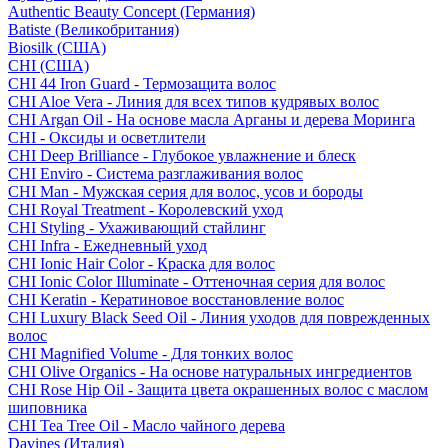
Authentic Beauty Concept (Германия)
Batiste (Великобритания)
Biosilk (США)
CHI (США)
CHI 44 Iron Guard - Термозащита волос
CHI Aloe Vera - Линия для всех типов кудрявых волос
CHI Argan Oil - На основе масла Арганы и дерева Моринга
CHI - Оксиды и осветлители
CHI Deep Brilliance - Глубокое увлажнение и блеск
CHI Enviro - Система разглаживания волос
CHI Man - Мужская серия для волос, усов и бороды
CHI Royal Treatment - Королевский уход
CHI Styling - Ухаживающий стайлинг
CHI Infra - Ежедневный уход
CHI Ionic Hair Color - Краска для волос
CHI Ionic Color Illuminate - Оттеночная серия для волос
CHI Keratin - Кератиновое восстановление волос
CHI Luxury Black Seed Oil - Линия уходов для поврежденных
волос
CHI Magnified Volume - Для тонких волос
CHI Olive Organics - На основе натуральных ингредиентов
CHI Rose Hip Oil - Защита цвета окрашенных волос с маслом
шиповника
CHI Tea Tree Oil - Масло чайного дерева
Davines (Италия)