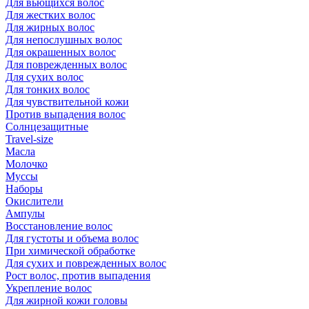
Для вьющихся волос
Для жестких волос
Для жирных волос
Для непослушных волос
Для окрашенных волос
Для поврежденных волос
Для сухих волос
Для тонких волос
Для чувствительной кожи
Против выпадения волос
Солнцезащитные
Travel-size
Масла
Молочко
Муссы
Наборы
Окислители
Ампулы
Восстановление волос
Для густоты и объема волос
При химической обработке
Для сухих и поврежденных волос
Рост волос, против выпадения
Укрепление волос
Для жирной кожи головы