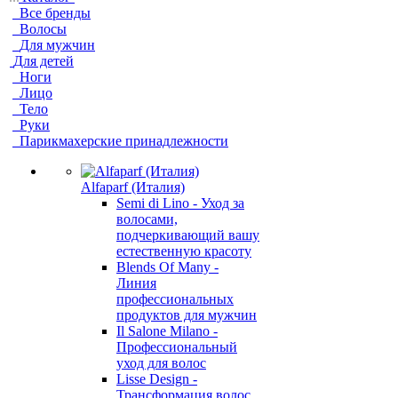
Все бренды
Волосы
Для мужчин
Для детей
Ноги
Лицо
Тело
Руки
Парикмахерские принадлежности
Alfaparf (Италия)
Semi di Lino - Уход за
волосами,
подчеркивающий вашу
естественную красоту
Blends Of Many -
Линия
профессиональных
продуктов для мужчин
Il Salone Milano -
Профессиональный
уход для волос
Lisse Design -
Трансформация волос