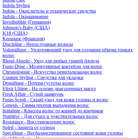
Indola Styling
Indola - Окислители и технические средства
Indola - Окрашивание
Invisibobble (Германия)
Johnson’s Baby (США)
K18 (США)
Kerastase (Франция)
Discipline - Непослушные волосы
Volumifique - Уплотняющий уход для создания объема тонких
волос
Blond Absolu - Уход для любых граней блонда
Fusio-Dose - Молекулярные коктейли для волос
Chronologiste - Искусство ревитализации волос
Couture Styling - Средства для укладки
Densifique - Потеря густоты волос
Elixir Ultime - На основе драгоценных масел
Fresh Affair - Сухой шампунь
Fusio-Scrub - Скраб-уход для кожи головы и волос
Genesis - Гамма против выпадения волос
Initialiste - Красота волос от корней до кончиков
Nutritive - Для сухих и чувствительных волос
Resistance - Восстановление волос
Soleil - Защита от солнца
Specifique - Несбалансированное состояние кожи головы