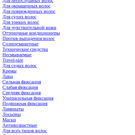
Для непослушных волос
Для окрашенных волос
Для поврежденных волос
Для сухих волос
Для тонких волос
Для чувствительной кожи
Оттеночные кондиционеры
Против выпадения волос
Солнцезащитные
Технические средства
Несмываемые
Travel-size
Для седых волос
Кремы
Лаки
Сильная фиксация
Слабая фиксация
Средняя фиксация
Ультрасильная фиксация
Подвижная фиксация
Ламинаты
Лосьоны
Маски
Антивозрастные
Для всех типов волос