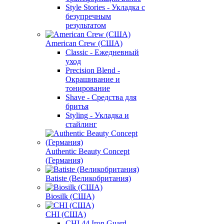
Style Stories - Укладка с
безупречным
результатом
American Crew (США)
Classic - Ежедневный
уход
Precision Blend -
Окрашивание и
тонирование
Shave - Средства для
бритья
Styling - Укладка и
стайлинг
Authentic Beauty Concept
(Германия)
Batiste (Великобритания)
Biosilk (США)
CHI (США)
CHI 44 Iron Guard -