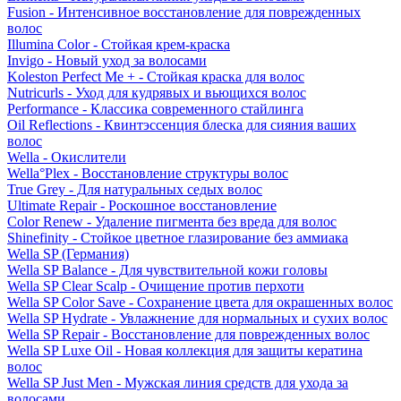
Fusion - Интенсивное восстановление для поврежденных
волос
Illumina Color - Стойкая крем-краска
Invigo - Новый уход за волосами
Koleston Perfect Me + - Стойкая краска для волос
Nutricurls - Уход для кудрявых и вьющихся волос
Performance - Классика современного стайлинга
Oil Reflections - Квинтэссенция блеска для сияния ваших
волос
Wella - Окислители
Wella°Plex - Восстановление структуры волос
True Grey - Для натуральных седых волос
Ultimate Repair - Роскошное восстановление
Color Renew - Удаление пигмента без вреда для волос
Shinefinity - Стойкое цветное глазирование без аммиака
Wella SP (Германия)
Wella SP Balance - Для чувствительной кожи головы
Wella SP Clear Scalp - Очищение против перхоти
Wella SP Color Save - Сохранение цвета для окрашенных волос
Wella SP Hydrate - Увлажнение для нормальных и сухих волос
Wella SP Repair - Восстановление для поврежденных волос
Wella SP Luxe Oil - Новая коллекция для защиты кератина
волос
Wella SP Just Men - Мужская линия средств для ухода за
волосами