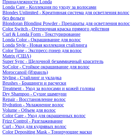
Принадлежности Londa
Londa Care - Коллекция по уходу за волосами
Blondes Unlimited - Креативная система для осветления волос
без фольги
Blondoran Blonding Powder - Препараты для осветления волос
Color Switch - Оттеночная краска прямого действия
Curl & Londa Form - Текстурирование
Londa Color - Окрашивание для волос
Londa Style - Новая коллекция стайлинга
Color Tune - Экспресс-тонер для волос
Matrix (США)
Super Sync - Щелочной безаммиачный краситель
SoColor - Стойкое окрашивание для волос
Moroccanoil (Израиль)
Styling - Стайлинг и укладка
Brushes - Брашинги и расчески
Treatment - Уход за волосами и кожей головы
Dry Shampoo - Сухие шампуни
Repair - Восстановление волос
Hydration - Увлажнение волос
Volume - Объем для волос
Color Care - Уход для окрашенных волос
Frizz Control - Разглаживание
Curl - Уход для кудрявых волос
Color Depositing Mask - Тонирующие маски