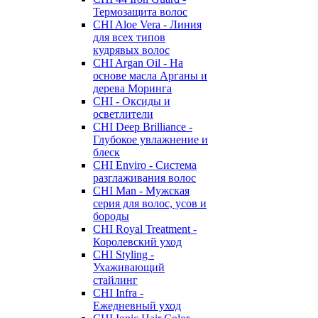
Термозащита волос
CHI Aloe Vera - Линия
для всех типов
кудрявых волос
CHI Argan Oil - На
основе масла Арганы и
дерева Моринга
CHI - Оксиды и
осветлители
CHI Deep Brilliance -
Глубокое увлажнение и
блеск
CHI Enviro - Система
разглаживания волос
CHI Man - Мужская
серия для волос, усов и
бороды
CHI Royal Treatment -
Королевский уход
CHI Styling -
Ухаживающий
стайлинг
CHI Infra -
Ежедневный уход