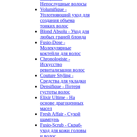
Непослушные волосы
Volumifique -
Уплотняющий уход для
создания объема
тонких волос
Blond Absolu - Уход для
любых граней блонда
Fusio-Dose -
Молекулярные
коктейли для волос
Chronologiste -
Искусство
ревитализации волос
Couture Styling -
Средства для укладки
Densifique - Потеря
густоты волос
Elixir Ultime - На
основе драгоценных
масел
Fresh Affair - Сухой
шампунь
Fusio-Scrub - Скраб-
уход для кожи головы
и волос