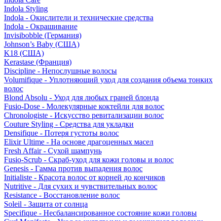
Indola Styling
Indola - Окислители и технические средства
Indola - Окрашивание
Invisibobble (Германия)
Johnson’s Baby (США)
K18 (США)
Kerastase (Франция)
Discipline - Непослушные волосы
Volumifique - Уплотняющий уход для создания объема тонких
волос
Blond Absolu - Уход для любых граней блонда
Fusio-Dose - Молекулярные коктейли для волос
Chronologiste - Искусство ревитализации волос
Couture Styling - Средства для укладки
Densifique - Потеря густоты волос
Elixir Ultime - На основе драгоценных масел
Fresh Affair - Сухой шампунь
Fusio-Scrub - Скраб-уход для кожи головы и волос
Genesis - Гамма против выпадения волос
Initialiste - Красота волос от корней до кончиков
Nutritive - Для сухих и чувствительных волос
Resistance - Восстановление волос
Soleil - Защита от солнца
Specifique - Несбалансированное состояние кожи головы