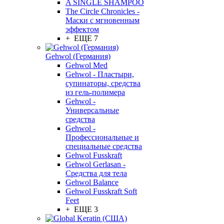
A SINGLE SHAMPOO
The Circle Chronicles -
Маски с мгновенным
эффектом
+ ЕЩЕ 7
Gehwol (Германия)
Gehwol Med
Gehwol - Пластыри,
супинаторы, средства
из гель-полимера
Gehwol -
Универсальные
средства
Gehwol -
Профессиональные и
специальные средства
Gehwol Fusskraft
Gehwol Gerlasan -
Средства для тела
Gehwol Balance
Gehwol Fusskraft Soft
Feet
+ ЕЩЕ 3