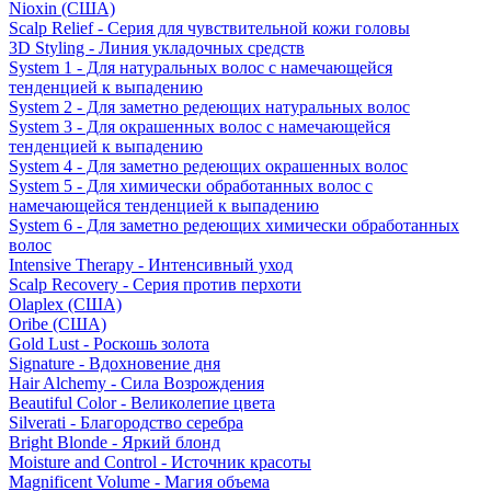
Nioxin (США)
Scalp Relief - Серия для чувствительной кожи головы
3D Styling - Линия укладочных средств
System 1 - Для натуральных волос с намечающейся
тенденцией к выпадению
System 2 - Для заметно редеющих натуральных волос
System 3 - Для окрашенных волос с намечающейся
тенденцией к выпадению
System 4 - Для заметно редеющих окрашенных волос
System 5 - Для химически обработанных волос с
намечающейся тенденцией к выпадению
System 6 - Для заметно редеющих химически обработанных
волос
Intensive Therapy - Интенсивный уход
Scalp Recovery - Серия против перхоти
Olaplex (США)
Oribe (США)
Gold Lust - Роскошь золота
Signature - Вдохновение дня
Hair Alchemy - Сила Возрождения
Beautiful Color - Великолепие цвета
Silverati - Благородство серебра
Bright Blonde - Яркий блонд
Moisture and Control - Источник красоты
Magnificent Volume - Магия объема