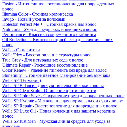
Fusion - Интенсивное восстановление для поврежденных
волос
Illumina Color - Стойкая крем-краска
Invigo - Новый уход за волосами
Koleston Perfect Me + - Стойкая краска для волос
Nutricurls - Уход для кудрявых и вьющихся волос
Performance - Классика современного стайлинга
Oil Reflections - Квинтэссенция блеска для сияния ваших
волос
Wella - Окислители
Wella°Plex - Восстановление структуры волос
True Grey - Для натуральных седых волос
Ultimate Repair - Роскошное восстановление
Color Renew - Удаление пигмента без вреда для волос
Shinefinity - Стойкое цветное глазирование без аммиака
Wella SP (Германия)
Wella SP Balance - Для чувствительной кожи головы
Wella SP Clear Scalp - Очищение против перхоти
Wella SP Color Save - Сохранение цвета для окрашенных волос
Wella SP Hydrate - Увлажнение для нормальных и сухих волос
Wella SP Repair - Восстановление для поврежденных волос
Wella SP Luxe Oil - Новая коллекция для защиты кератина
волос
Wella SP Just Men - Мужская линия средств для ухода за
волосами