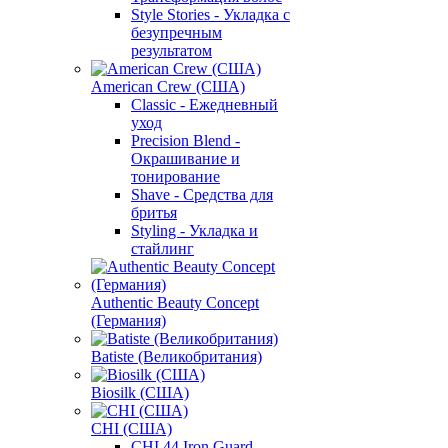
Style Stories - Укладка с
безупречным
результатом
American Crew (США)
Classic - Ежедневный
уход
Precision Blend -
Окрашивание и
тонирование
Shave - Средства для
бритья
Styling - Укладка и
стайлинг
Authentic Beauty Concept
(Германия)
Batiste (Великобритания)
Biosilk (США)
CHI (США)
CHI 44 Iron Guard -