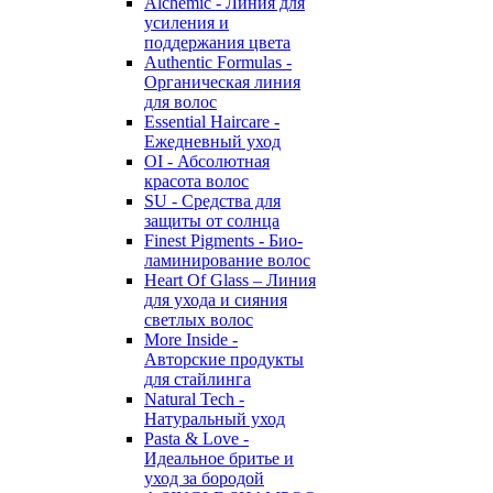
Alchemic - Линия для
усиления и
поддержания цвета
Authentic Formulas -
Органическая линия
для волос
Essential Haircare -
Eжедневный уход
OI - Абсолютная
красота волос
SU - Средства для
защиты от солнца
Finest Pigments - Био-
ламинирование волос
Heart Of Glass – Линия
для ухода и сияния
светлых волос
More Inside -
Авторские продукты
для стайлинга
Natural Tech -
Натуральный уход
Pasta & Love -
Идеальное бритье и
уход за бородой