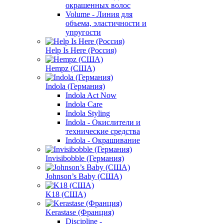
окрашенных волос
Volume - Линия для
объема, эластичности и
упругости
Help Is Here (Россия)
Hempz (США)
Indola (Германия)
Indola Act Now
Indola Care
Indola Styling
Indola - Окислители и
технические средства
Indola - Окрашивание
Invisibobble (Германия)
Johnson’s Baby (США)
K18 (США)
Kerastase (Франция)
Discipline -