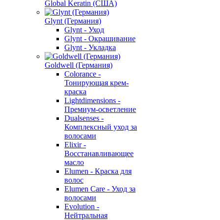
Global Keratin (США)
Glynt (Германия)
Glynt - Уход
Glynt - Окрашивание
Glynt - Укладка
Goldwell (Германия)
Colorance -
Тонирующая крем-
краска
Lightdimensions -
Премиум-осветление
Dualsenses -
Комплексный уход за
волосами
Elixir -
Восстанавливающее
масло
Elumen - Краска для
волос
Elumen Care - Уход за
волосами
Evolution -
Нейтральная