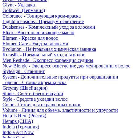
Glynt - Укладка
Goldwell (Германия)
Colorance - Тонирующая крем-краска
Lightdimensions - Премиум-осветление
Dualsenses - Комплексный уход за волосами
Elixir - Восстанавливающее масло
Elumen - Краска для волос
Elumen Care - Уход за волосами
Evolution - Нейтральная химическая завивка
Kerasilk - Премиальный уход для волос
Men Reshade - Экспресс-коррекция седины
New Blonde - Экспресс осветление для мелированных волос
Stylesign - Стайлинг
System - Дополнительные продукты при окрашивании
Topchic - Стойкая крем-краска
Greymy (Швейцария)
Shine - Свет и блеск изнутри
Style - Средства укладки волос
Color - Линия для окрашенных волос
Volume - Линия для объема, эластичности и упругости
Help Is Here (Россия)
Hempz (США)
Indola (Германия)
Indola Act Now
Indola Care