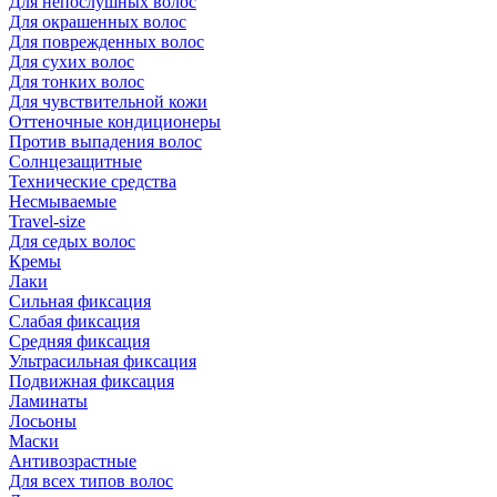
Для непослушных волос
Для окрашенных волос
Для поврежденных волос
Для сухих волос
Для тонких волос
Для чувствительной кожи
Оттеночные кондиционеры
Против выпадения волос
Солнцезащитные
Технические средства
Несмываемые
Travel-size
Для седых волос
Кремы
Лаки
Сильная фиксация
Слабая фиксация
Средняя фиксация
Ультрасильная фиксация
Подвижная фиксация
Ламинаты
Лосьоны
Маски
Антивозрастные
Для всех типов волос