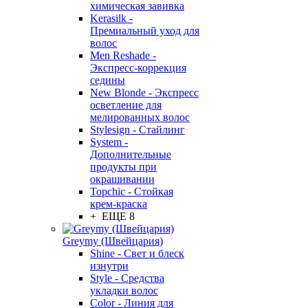
химическая завивка
Kerasilk -
Премиальный уход для
волос
Men Reshade -
Экспресс-коррекция
седины
New Blonde - Экспресс
осветление для
мелированных волос
Stylesign - Стайлинг
System -
Дополнительные
продукты при
окрашивании
Topchic - Стойкая
крем-краска
+ ЕЩЕ 8
Greymy (Швейцария)
Shine - Свет и блеск
изнутри
Style - Средства
укладки волос
Color - Линия для