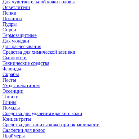
Для чувствительной кожи головы
Осветлители
Пенки
Пилинги
Пудры
Спреи
Термозащитные
Для укладки
Для расчесывания
Средства для химической завивки
Сыворотки
Технические средства
Флюиды
Скрабы
Пасты
Уход с кератином
Эссенции
Тоники
Глины
Помады
Средства для удаления краски с кожи
Концентраты
Средства для защиты кожи при окрашивании
Салфетки для волос
Праймеры