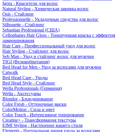
Igora - Красители для волос
Natural Styling - Химическая завивка волос
Osis - Стайлинг
Professionnelle - Укладочные средства для волос
Silhouette - Стайлинг
Sebastian Professional (США)
Cellophanes Hair Gloss - Тонирующая краска с эффектом
ламинирования
Hair Care - Профессиональный уход для волос
Hair Styling - Стайлинг для волос
Seb Man - Уход и стайлинг волос для мужчин
TIGI (Великобритания)
Bed Head for Men - Уход за волосами для мужчин
Catwalk
Bed Head Care - Уходы
Bed Head Style - Стайлинг
Wella Professionals (Германия)
Wella - Аксессуары
Blondor - Блондирование
Color Fresh - Оттеночные маски
ColorMotion - Сила и цвет
Color Touch - Интенсивное тонирование
Creatine+ - Трансформация текстуры
EIMI Styling - Настроение вашего стиля
Elements - Натуральная линия ухода за волосами