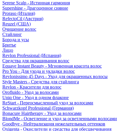
Serene Scalp - Истинная гармония
Supershine - Драгоценное сияние
Proraso (Италия)
RefectoCil (Австрия)
Reuzel (США)
Очищение волос
Стайлинг
Борода и усы
Бритье
Лицо
Revlon Professional (Испания)
Средства для окрашивания волос
Equave Instant Beauty - Мгновенная красота волос
Pro You - Для ухода и укладки волос
Revlonissimo 45 Days - Уход для окрашенных волосы
Style Masters - Средства для стайлинга
Revlon - Красители для волос
Orofluido - Уход за волосами
Uniq One - Уход в одном флаконе
ReStart - Переосмысленный уход за волосами
Schwarzkopf Professional (Германия)
Bonacure Hairtherapy - Уход за волосами
BlondMe - Осветление и уход за осветленными волосами
Goodbye - Нейтрализация нежелательных оттенков
Oxigenta - Окислители и средства для обесцвечивания