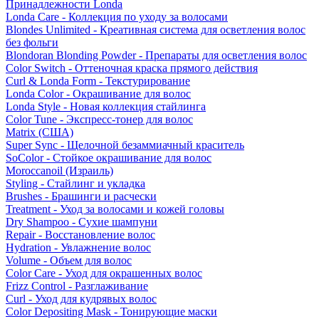
Принадлежности Londa
Londa Care - Коллекция по уходу за волосами
Blondes Unlimited - Креативная система для осветления волос
без фольги
Blondoran Blonding Powder - Препараты для осветления волос
Color Switch - Оттеночная краска прямого действия
Curl & Londa Form - Текстурирование
Londa Color - Окрашивание для волос
Londa Style - Новая коллекция стайлинга
Color Tune - Экспресс-тонер для волос
Matrix (США)
Super Sync - Щелочной безаммиачный краситель
SoColor - Стойкое окрашивание для волос
Moroccanoil (Израиль)
Styling - Стайлинг и укладка
Brushes - Брашинги и расчески
Treatment - Уход за волосами и кожей головы
Dry Shampoo - Сухие шампуни
Repair - Восстановление волос
Hydration - Увлажнение волос
Volume - Объем для волос
Color Care - Уход для окрашенных волос
Frizz Control - Разглаживание
Curl - Уход для кудрявых волос
Color Depositing Mask - Тонирующие маски