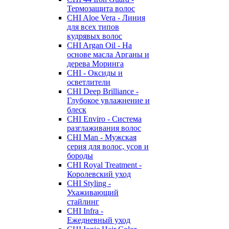
Термозащита волос
CHI Aloe Vera - Линия
для всех типов
кудрявых волос
CHI Argan Oil - На
основе масла Арганы и
дерева Моринга
CHI - Оксиды и
осветлители
CHI Deep Brilliance -
Глубокое увлажнение и
блеск
CHI Enviro - Система
разглаживания волос
CHI Man - Мужская
серия для волос, усов и
бороды
CHI Royal Treatment -
Королевский уход
CHI Styling -
Ухаживающий
стайлинг
CHI Infra -
Ежедневный уход