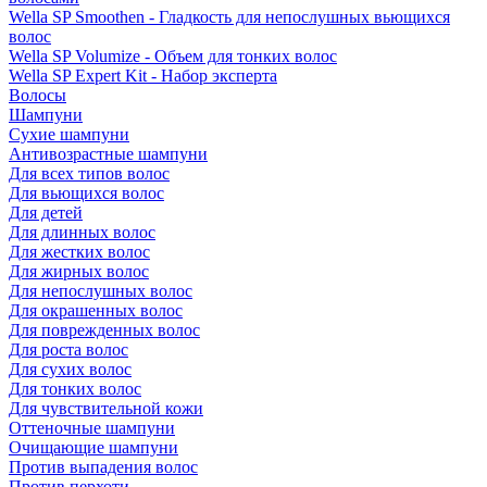
Wella SP Smoothen - Гладкость для непослушных вьющихся
волос
Wella SP Volumize - Объем для тонких волос
Wella SP Expert Kit - Набор эксперта
Волосы
Шампуни
Сухие шампуни
Антивозрастные шампуни
Для всех типов волос
Для вьющихся волос
Для детей
Для длинных волос
Для жестких волос
Для жирных волос
Для непослушных волос
Для окрашенных волос
Для поврежденных волос
Для роста волос
Для сухих волос
Для тонких волос
Для чувствительной кожи
Оттеночные шампуни
Очищающие шампуни
Против выпадения волос
Против перхоти