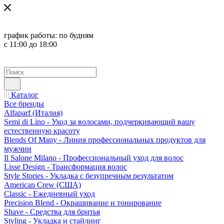
график работы:
по будням
с 11:00 до 18:00
Каталог
Все бренды
Alfaparf (Италия)
Semi di Lino - Уход за волосами, подчеркивающий вашу
естественную красоту
Blends Of Many - Линия профессиональных продуктов для
мужчин
Il Salone Milano - Профессиональный уход для волос
Lisse Design - Трансформация волос
Style Stories - Укладка с безупречным результатом
American Crew (США)
Classic - Ежедневный уход
Precision Blend - Окрашивание и тонирование
Shave - Средства для бритья
Styling - Укладка и стайлинг