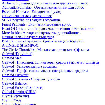
Alchemic - Линия для усиления и поддержания цвета
Authentic Formulas - Органическая линия для волос
Essential Haircare - Eжедневный уход
OI - Абсолютная красота волос
SU - Средства для защиты от солнца
Finest Pigments - Био-ламинирование волос
Heart Of Glass – Линия для ухода и сияния светлых волос
More Inside - Авторские продукты для стайлинга
Natural Tech - Натуральный уход
Pasta & Love - Идеальное бритье и уход за бородой
A SINGLE SHAMPOO
The Circle Chronicles - Маски с мгновенным эффектом
Gehwol (Германия)
Gehwol Med
Gehwol - Пластыри, супинаторы, средства из гель-полимера
Gehwol - Универсальные средства
Gehwol - Профессиональные и специальные средства
Gehwol Fusskraft
Gehwol Gerlasan - Средства для тела
Gehwol Balance
Gehwol Fusskraft Soft Feet
Global Keratin (США)
Glynt (Германия)
Glynt - Уход
Glynt - Окрашивание