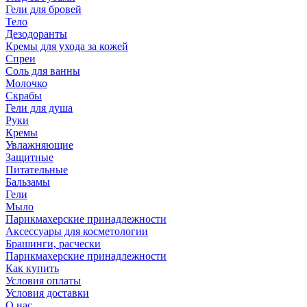
Гели для бровей
Тело
Дезодоранты
Кремы для ухода за кожей
Спреи
Соль для ванны
Молочко
Скрабы
Гели для душа
Руки
Кремы
Увлажняющие
Защитные
Питательные
Бальзамы
Гели
Мыло
Парикмахерские принадлежности
Аксессуары для косметологии
Брашинги, расчески
Парикмахерские принадлежности
Как купить
Условия оплаты
Условия доставки
О нас