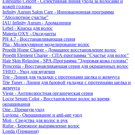
Estessimo Celcert - Селективная линия ухода за волосами и
кожей головы
Infinity Aurum Salon Care - Инновационная программа
"Абсолютное счастье"
IAU Infinity Aurum - Аромалиния
Lebel - Краска для волос
Materia OXY - Оксиданты
PH 4.7 - Восстанавливающая серия
Plia - Молекулярное моделирование волос
Proedit Home Charge - Домашнее восстановление волос
Proedit Element Charge - СПА-программа "Счастье для волос"
Hair Skin Relaxing - SPA-Программа "Здоровая кожа головы"
Proscenia - Восстанавливающая серия для окрашенных волос
THEO - Уход для мужчин
Trie - Линия для укладки с протеинами шелка и жемчуга
Trie Tuner - Линия для базовой укладки с протеинами шелка и
жемчуга
Viege - Антивозростная органическая серия
Locor Serum Color - Восстановление волос во время
окрашивания
One - Премиум уход
Luviona - Окрашивание и anti-age уход
Moii - Средства для волос и рук
Rufor - Бережное выпрямление волос
Londa (Германия)