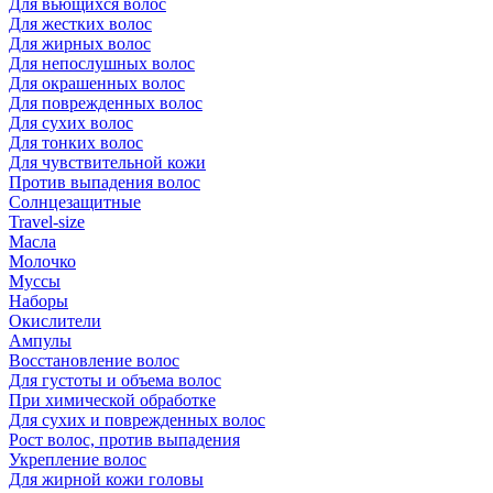
Для вьющихся волос
Для жестких волос
Для жирных волос
Для непослушных волос
Для окрашенных волос
Для поврежденных волос
Для сухих волос
Для тонких волос
Для чувствительной кожи
Против выпадения волос
Солнцезащитные
Travel-size
Масла
Молочко
Муссы
Наборы
Окислители
Ампулы
Восстановление волос
Для густоты и объема волос
При химической обработке
Для сухих и поврежденных волос
Рост волос, против выпадения
Укрепление волос
Для жирной кожи головы