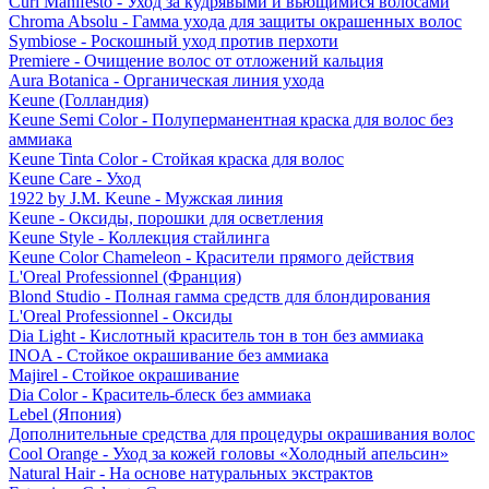
Curl Manifesto - Уход за кудрявыми и вьющимися волосами
Chroma Absolu - Гамма ухода для защиты окрашенных волос
Symbiose - Роскошный уход против перхоти
Premiere - Очищение волос от отложений кальция
Aura Botanica - Органическая линия ухода
Keune (Голландия)
Keune Semi Color - Полуперманентная краска для волос без
аммиака
Keune Tinta Color - Стойкая краска для волос
Keune Care - Уход
1922 by J.M. Keune - Мужская линия
Keune - Оксиды, порошки для осветления
Keune Style - Коллекция стайлинга
Keune Color Chameleon - Красители прямого действия
L'Oreal Professionnel (Франция)
Blond Studio - Полная гамма средств для блондирования
L'Oreal Professionnel - Оксиды
Dia Light - Кислотный краситель тон в тон без аммиака
INOA - Стойкое окрашивание без аммиака
Majirel - Стойкое окрашивание
Dia Color - Краситель-блеск без аммиака
Lebel (Япония)
Дополнительные средства для процедуры окрашивания волос
Cool Orange - Уход за кожей головы «Холодный апельсин»
Natural Hair - На основе натуральных экстрактов