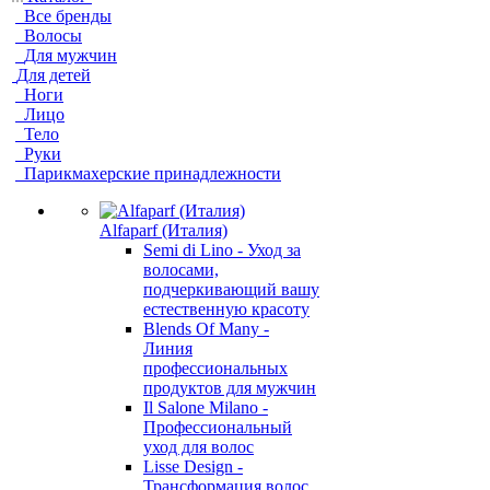
Все бренды
Волосы
Для мужчин
Для детей
Ноги
Лицо
Тело
Руки
Парикмахерские принадлежности
Alfaparf (Италия)
Semi di Lino - Уход за
волосами,
подчеркивающий вашу
естественную красоту
Blends Of Many -
Линия
профессиональных
продуктов для мужчин
Il Salone Milano -
Профессиональный
уход для волос
Lisse Design -
Трансформация волос