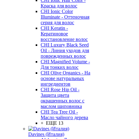
CHI Ionic Hair Color -
Краска для волос
CHI Ionic Color
Illuminate - Оттеночная
серия для волос
CHI Keratin -
Кератиновое
восстановление волос
CHI Luxury Black Seed
Oil - Линия уходов для
поврежденных волос
CHI Magnified Volume -
Для тонких волос
CHI Olive Organics - На
основе натуральных
ингредиентов
CHI Rose Hip Oil -
Защита цвета
окрашенных волос с
маслом шиповника
CHI Tea Tree Oil -
Масло чайного дерева
+ ЕЩЕ 13
Davines (Италия)