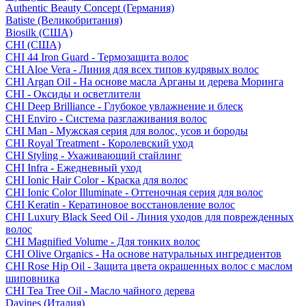
Authentic Beauty Concept (Германия)
Batiste (Великобритания)
Biosilk (США)
CHI (США)
CHI 44 Iron Guard - Термозащита волос
CHI Aloe Vera - Линия для всех типов кудрявых волос
CHI Argan Oil - На основе масла Арганы и дерева Моринга
CHI - Оксиды и осветлители
CHI Deep Brilliance - Глубокое увлажнение и блеск
CHI Enviro - Система разглаживания волос
CHI Man - Мужская серия для волос, усов и бороды
CHI Royal Treatment - Королевский уход
CHI Styling - Ухаживающий стайлинг
CHI Infra - Ежедневный уход
CHI Ionic Hair Color - Краска для волос
CHI Ionic Color Illuminate - Оттеночная серия для волос
CHI Keratin - Кератиновое восстановление волос
CHI Luxury Black Seed Oil - Линия уходов для поврежденных
волос
CHI Magnified Volume - Для тонких волос
CHI Olive Organics - На основе натуральных ингредиентов
CHI Rose Hip Oil - Защита цвета окрашенных волос с маслом
шиповника
CHI Tea Tree Oil - Масло чайного дерева
Davines (Италия)