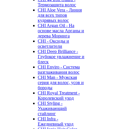
Термозащита волос
CHI Aloe Vera - Линия
для всех типов
кудрявых волос
CHI Argan Oil - На
основе масла Арганы и
дерева Моринга
CHI - Оксиды и
осветлители
CHI Deep Brilliance -
Глубокое увлажнение и
блеск
CHI Enviro - Система
разглаживания волос
CHI Man - Мужская
серия для волос, усов и
бороды
CHI Royal Treatment -
Королевский уход
CHI Styling -
Ухаживающий
стайлинг
CHI Infra -
Ежедневный уход