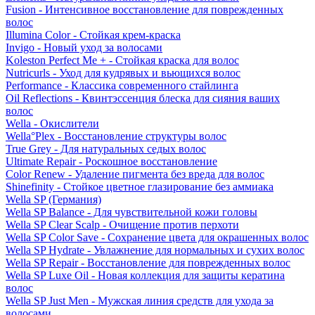
Fusion - Интенсивное восстановление для поврежденных
волос
Illumina Color - Стойкая крем-краска
Invigo - Новый уход за волосами
Koleston Perfect Me + - Стойкая краска для волос
Nutricurls - Уход для кудрявых и вьющихся волос
Performance - Классика современного стайлинга
Oil Reflections - Квинтэссенция блеска для сияния ваших
волос
Wella - Окислители
Wella°Plex - Восстановление структуры волос
True Grey - Для натуральных седых волос
Ultimate Repair - Роскошное восстановление
Color Renew - Удаление пигмента без вреда для волос
Shinefinity - Стойкое цветное глазирование без аммиака
Wella SP (Германия)
Wella SP Balance - Для чувствительной кожи головы
Wella SP Clear Scalp - Очищение против перхоти
Wella SP Color Save - Сохранение цвета для окрашенных волос
Wella SP Hydrate - Увлажнение для нормальных и сухих волос
Wella SP Repair - Восстановление для поврежденных волос
Wella SP Luxe Oil - Новая коллекция для защиты кератина
волос
Wella SP Just Men - Мужская линия средств для ухода за
волосами