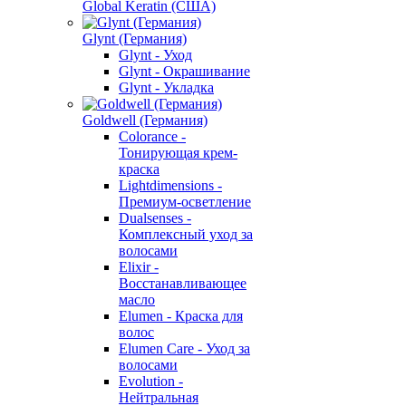
Global Keratin (США)
Glynt (Германия)
Glynt - Уход
Glynt - Окрашивание
Glynt - Укладка
Goldwell (Германия)
Colorance -
Тонирующая крем-
краска
Lightdimensions -
Премиум-осветление
Dualsenses -
Комплексный уход за
волосами
Elixir -
Восстанавливающее
масло
Elumen - Краска для
волос
Elumen Care - Уход за
волосами
Evolution -
Нейтральная