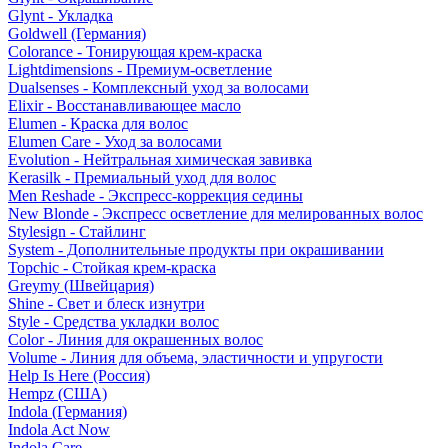
Glynt - Укладка
Goldwell (Германия)
Colorance - Тонирующая крем-краска
Lightdimensions - Премиум-осветление
Dualsenses - Комплексный уход за волосами
Elixir - Восстанавливающее масло
Elumen - Краска для волос
Elumen Care - Уход за волосами
Evolution - Нейтральная химическая завивка
Kerasilk - Премиальный уход для волос
Men Reshade - Экспресс-коррекция седины
New Blonde - Экспресс осветление для мелированных волос
Stylesign - Стайлинг
System - Дополнительные продукты при окрашивании
Topchic - Стойкая крем-краска
Greymy (Швейцария)
Shine - Свет и блеск изнутри
Style - Средства укладки волос
Color - Линия для окрашенных волос
Volume - Линия для объема, эластичности и упругости
Help Is Here (Россия)
Hempz (США)
Indola (Германия)
Indola Act Now
Indola Care