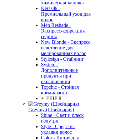
химическая завивка
Kerasilk -
Премиальный уход для
волос
Men Reshade -
Экспресс-коррекция
седины
New Blonde - Экспресс
осветление для
мелированных волос
Stylesign - Стайлинг
System -
Дополнительные
продукты при
окрашивании
Topchic - Стойкая
крем-краска
+ ЕЩЕ 8
Greymy (Швейцария)
Shine - Свет и блеск
изнутри
Style - Средства
укладки волос
Color - Линия для