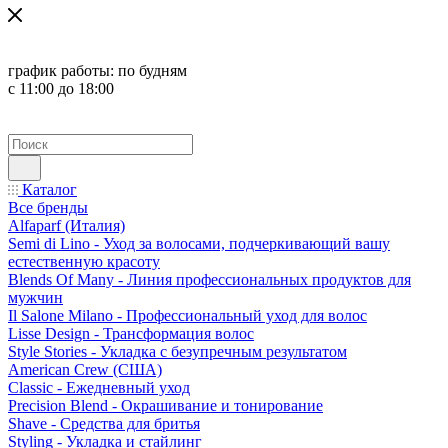
график работы:
по будням
с 11:00 до 18:00
Каталог
Все бренды
Alfaparf (Италия)
Semi di Lino - Уход за волосами, подчеркивающий вашу
естественную красоту
Blends Of Many - Линия профессиональных продуктов для
мужчин
Il Salone Milano - Профессиональный уход для волос
Lisse Design - Трансформация волос
Style Stories - Укладка с безупречным результатом
American Crew (США)
Classic - Ежедневный уход
Precision Blend - Окрашивание и тонирование
Shave - Средства для бритья
Styling - Укладка и стайлинг