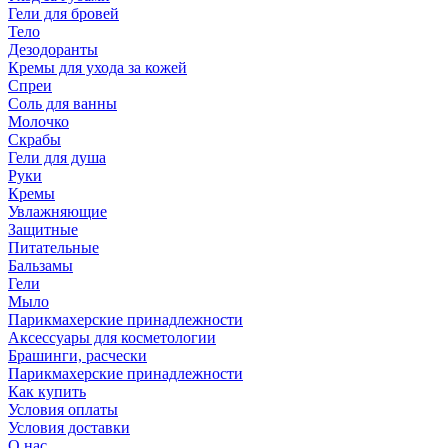
Гели для бровей
Тело
Дезодоранты
Кремы для ухода за кожей
Спреи
Соль для ванны
Молочко
Скрабы
Гели для душа
Руки
Кремы
Увлажняющие
Защитные
Питательные
Бальзамы
Гели
Мыло
Парикмахерские принадлежности
Аксессуары для косметологии
Брашинги, расчески
Парикмахерские принадлежности
Как купить
Условия оплаты
Условия доставки
О нас