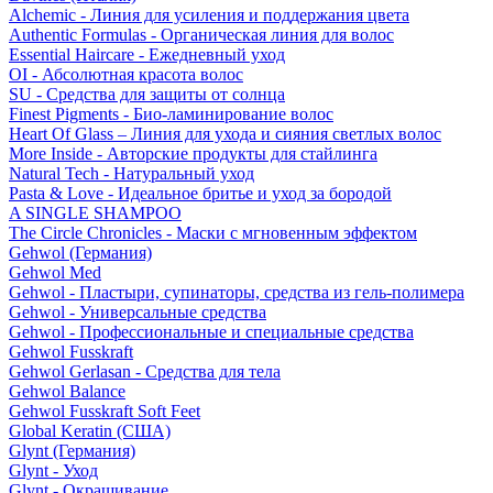
Alchemic - Линия для усиления и поддержания цвета
Authentic Formulas - Органическая линия для волос
Essential Haircare - Eжедневный уход
OI - Абсолютная красота волос
SU - Средства для защиты от солнца
Finest Pigments - Био-ламинирование волос
Heart Of Glass – Линия для ухода и сияния светлых волос
More Inside - Авторские продукты для стайлинга
Natural Tech - Натуральный уход
Pasta & Love - Идеальное бритье и уход за бородой
A SINGLE SHAMPOO
The Circle Chronicles - Маски с мгновенным эффектом
Gehwol (Германия)
Gehwol Med
Gehwol - Пластыри, супинаторы, средства из гель-полимера
Gehwol - Универсальные средства
Gehwol - Профессиональные и специальные средства
Gehwol Fusskraft
Gehwol Gerlasan - Средства для тела
Gehwol Balance
Gehwol Fusskraft Soft Feet
Global Keratin (США)
Glynt (Германия)
Glynt - Уход
Glynt - Окрашивание