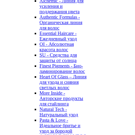
Alchemic - Линия для
усиления и
поддержания цвета
Authentic Formulas -
Органическая линия
для волос
Essential Haircare -
Eжедневный уход
OI - Абсолютная
красота волос
SU - Средства для
защиты от солнца
Finest Pigments - Био-
ламинирование волос
Heart Of Glass – Линия
для ухода и сияния
светлых волос
More Inside -
Авторские продукты
для стайлинга
Natural Tech -
Натуральный уход
Pasta & Love -
Идеальное бритье и
уход за бородой