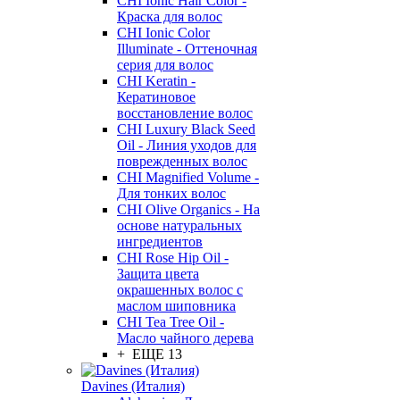
CHI Ionic Hair Color -
Краска для волос
CHI Ionic Color
Illuminate - Оттеночная
серия для волос
CHI Keratin -
Кератиновое
восстановление волос
CHI Luxury Black Seed
Oil - Линия уходов для
поврежденных волос
CHI Magnified Volume -
Для тонких волос
CHI Olive Organics - На
основе натуральных
ингредиентов
CHI Rose Hip Oil -
Защита цвета
окрашенных волос с
маслом шиповника
CHI Tea Tree Oil -
Масло чайного дерева
+ ЕЩЕ 13
Davines (Италия)