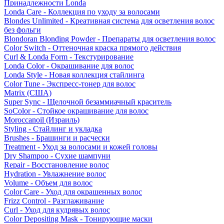
Принадлежности Londa
Londa Care - Коллекция по уходу за волосами
Blondes Unlimited - Креативная система для осветления волос
без фольги
Blondoran Blonding Powder - Препараты для осветления волос
Color Switch - Оттеночная краска прямого действия
Curl & Londa Form - Текстурирование
Londa Color - Окрашивание для волос
Londa Style - Новая коллекция стайлинга
Color Tune - Экспресс-тонер для волос
Matrix (США)
Super Sync - Щелочной безаммиачный краситель
SoColor - Стойкое окрашивание для волос
Moroccanoil (Израиль)
Styling - Стайлинг и укладка
Brushes - Брашинги и расчески
Treatment - Уход за волосами и кожей головы
Dry Shampoo - Сухие шампуни
Repair - Восстановление волос
Hydration - Увлажнение волос
Volume - Объем для волос
Color Care - Уход для окрашенных волос
Frizz Control - Разглаживание
Curl - Уход для кудрявых волос
Color Depositing Mask - Тонирующие маски