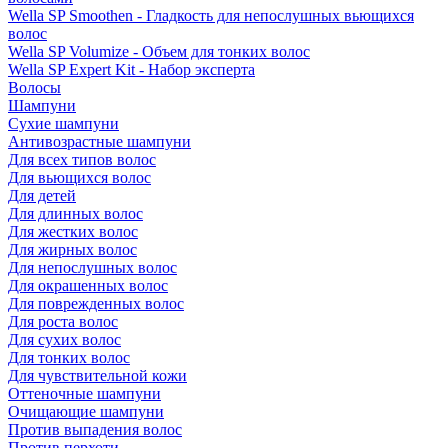
Wella SP Smoothen - Гладкость для непослушных вьющихся
волос
Wella SP Volumize - Объем для тонких волос
Wella SP Expert Kit - Набор эксперта
Волосы
Шампуни
Сухие шампуни
Антивозрастные шампуни
Для всех типов волос
Для вьющихся волос
Для детей
Для длинных волос
Для жестких волос
Для жирных волос
Для непослушных волос
Для окрашенных волос
Для поврежденных волос
Для роста волос
Для сухих волос
Для тонких волос
Для чувствительной кожи
Оттеночные шампуни
Очищающие шампуни
Против выпадения волос
Против перхоти