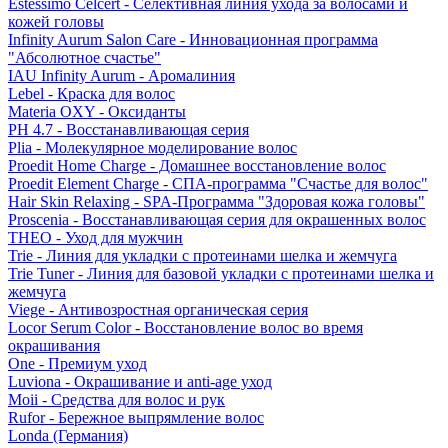
Estessimo Celcert - Селективная линия ухода за волосами и
кожей головы
Infinity Aurum Salon Care - Инновационная программа
"Абсолютное счастье"
IAU Infinity Aurum - Аромалиния
Lebel - Краска для волос
Materia OXY - Оксиданты
PH 4.7 - Восстанавливающая серия
Plia - Молекулярное моделирование волос
Proedit Home Charge - Домашнее восстановление волос
Proedit Element Charge - СПА-программа "Счастье для волос"
Hair Skin Relaxing - SPA-Программа "Здоровая кожа головы"
Proscenia - Восстанавливающая серия для окрашенных волос
THEO - Уход для мужчин
Trie - Линия для укладки с протеинами шелка и жемчуга
Trie Tuner - Линия для базовой укладки с протеинами шелка и
жемчуга
Viege - Антивозростная органическая серия
Locor Serum Color - Восстановление волос во время
окрашивания
One - Премиум уход
Luviona - Окрашивание и anti-age уход
Moii - Средства для волос и рук
Rufor - Бережное выпрямление волос
Londa (Германия)