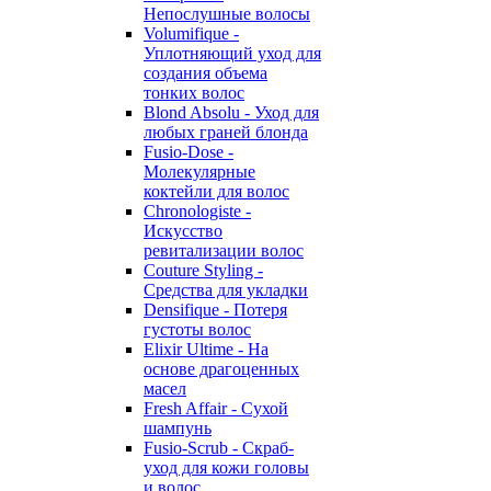
Непослушные волосы
Volumifique -
Уплотняющий уход для
создания объема
тонких волос
Blond Absolu - Уход для
любых граней блонда
Fusio-Dose -
Молекулярные
коктейли для волос
Chronologiste -
Искусство
ревитализации волос
Couture Styling -
Средства для укладки
Densifique - Потеря
густоты волос
Elixir Ultime - На
основе драгоценных
масел
Fresh Affair - Сухой
шампунь
Fusio-Scrub - Скраб-
уход для кожи головы
и волос