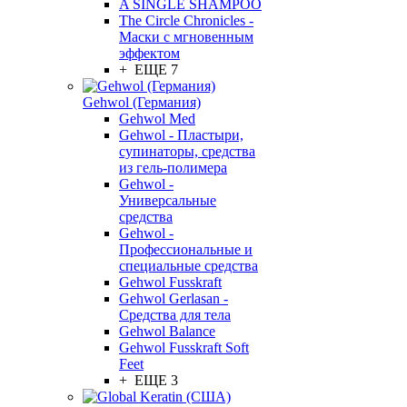
A SINGLE SHAMPOO
The Circle Chronicles -
Маски с мгновенным
эффектом
+ ЕЩЕ 7
Gehwol (Германия)
Gehwol Med
Gehwol - Пластыри,
супинаторы, средства
из гель-полимера
Gehwol -
Универсальные
средства
Gehwol -
Профессиональные и
специальные средства
Gehwol Fusskraft
Gehwol Gerlasan -
Средства для тела
Gehwol Balance
Gehwol Fusskraft Soft
Feet
+ ЕЩЕ 3