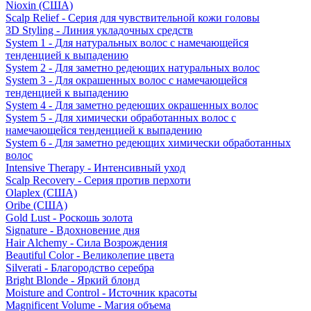
Nioxin (США)
Scalp Relief - Серия для чувствительной кожи головы
3D Styling - Линия укладочных средств
System 1 - Для натуральных волос с намечающейся
тенденцией к выпадению
System 2 - Для заметно редеющих натуральных волос
System 3 - Для окрашенных волос с намечающейся
тенденцией к выпадению
System 4 - Для заметно редеющих окрашенных волос
System 5 - Для химически обработанных волос с
намечающейся тенденцией к выпадению
System 6 - Для заметно редеющих химически обработанных
волос
Intensive Therapy - Интенсивный уход
Scalp Recovery - Серия против перхоти
Olaplex (США)
Oribe (США)
Gold Lust - Роскошь золота
Signature - Вдохновение дня
Hair Alchemy - Сила Возрождения
Beautiful Color - Великолепие цвета
Silverati - Благородство серебра
Bright Blonde - Яркий блонд
Moisture and Control - Источник красоты
Magnificent Volume - Магия объема