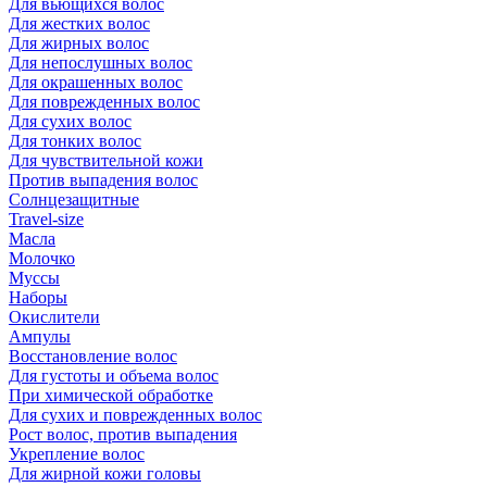
Для вьющихся волос
Для жестких волос
Для жирных волос
Для непослушных волос
Для окрашенных волос
Для поврежденных волос
Для сухих волос
Для тонких волос
Для чувствительной кожи
Против выпадения волос
Солнцезащитные
Travel-size
Масла
Молочко
Муссы
Наборы
Окислители
Ампулы
Восстановление волос
Для густоты и объема волос
При химической обработке
Для сухих и поврежденных волос
Рост волос, против выпадения
Укрепление волос
Для жирной кожи головы