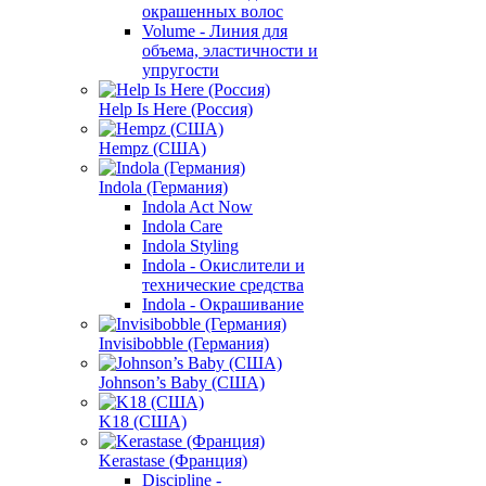
окрашенных волос
Volume - Линия для
объема, эластичности и
упругости
Help Is Here (Россия)
Hempz (США)
Indola (Германия)
Indola Act Now
Indola Care
Indola Styling
Indola - Окислители и
технические средства
Indola - Окрашивание
Invisibobble (Германия)
Johnson’s Baby (США)
K18 (США)
Kerastase (Франция)
Discipline -