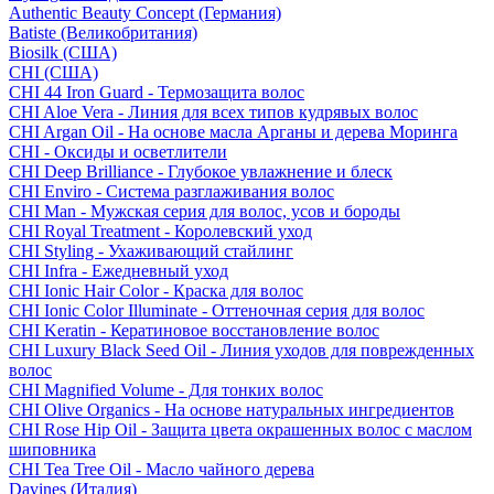
Authentic Beauty Concept (Германия)
Batiste (Великобритания)
Biosilk (США)
CHI (США)
CHI 44 Iron Guard - Термозащита волос
CHI Aloe Vera - Линия для всех типов кудрявых волос
CHI Argan Oil - На основе масла Арганы и дерева Моринга
CHI - Оксиды и осветлители
CHI Deep Brilliance - Глубокое увлажнение и блеск
CHI Enviro - Система разглаживания волос
CHI Man - Мужская серия для волос, усов и бороды
CHI Royal Treatment - Королевский уход
CHI Styling - Ухаживающий стайлинг
CHI Infra - Ежедневный уход
CHI Ionic Hair Color - Краска для волос
CHI Ionic Color Illuminate - Оттеночная серия для волос
CHI Keratin - Кератиновое восстановление волос
CHI Luxury Black Seed Oil - Линия уходов для поврежденных
волос
CHI Magnified Volume - Для тонких волос
CHI Olive Organics - На основе натуральных ингредиентов
CHI Rose Hip Oil - Защита цвета окрашенных волос с маслом
шиповника
CHI Tea Tree Oil - Масло чайного дерева
Davines (Италия)