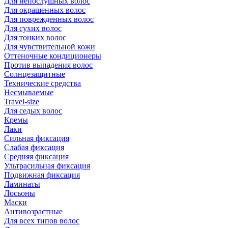
Для непослушных волос
Для окрашенных волос
Для поврежденных волос
Для сухих волос
Для тонких волос
Для чувствительной кожи
Оттеночные кондиционеры
Против выпадения волос
Солнцезащитные
Технические средства
Несмываемые
Travel-size
Для седых волос
Кремы
Лаки
Сильная фиксация
Слабая фиксация
Средняя фиксация
Ультрасильная фиксация
Подвижная фиксация
Ламинаты
Лосьоны
Маски
Антивозрастные
Для всех типов волос