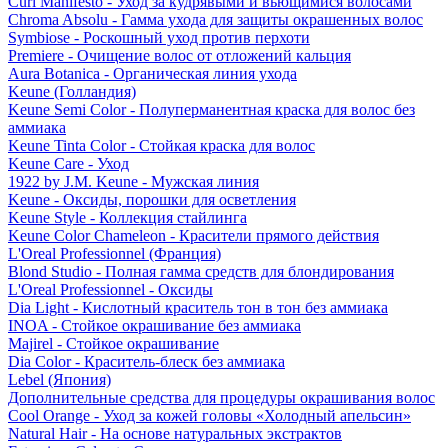
Curl Manifesto - Уход за кудрявыми и вьющимися волосами
Chroma Absolu - Гамма ухода для защиты окрашенных волос
Symbiose - Роскошный уход против перхоти
Premiere - Очищение волос от отложений кальция
Aura Botanica - Органическая линия ухода
Keune (Голландия)
Keune Semi Color - Полуперманентная краска для волос без
аммиака
Keune Tinta Color - Стойкая краска для волос
Keune Care - Уход
1922 by J.M. Keune - Мужская линия
Keune - Оксиды, порошки для осветления
Keune Style - Коллекция стайлинга
Keune Color Chameleon - Красители прямого действия
L'Oreal Professionnel (Франция)
Blond Studio - Полная гамма средств для блондирования
L'Oreal Professionnel - Оксиды
Dia Light - Кислотный краситель тон в тон без аммиака
INOA - Стойкое окрашивание без аммиака
Majirel - Стойкое окрашивание
Dia Color - Краситель-блеск без аммиака
Lebel (Япония)
Дополнительные средства для процедуры окрашивания волос
Cool Orange - Уход за кожей головы «Холодный апельсин»
Natural Hair - На основе натуральных экстрактов