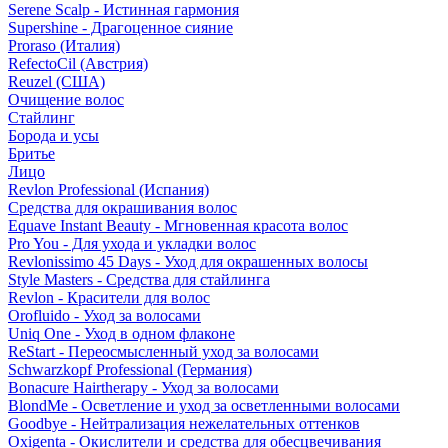
Serene Scalp - Истинная гармония
Supershine - Драгоценное сияние
Proraso (Италия)
RefectoCil (Австрия)
Reuzel (США)
Очищение волос
Стайлинг
Борода и усы
Бритье
Лицо
Revlon Professional (Испания)
Средства для окрашивания волос
Equave Instant Beauty - Мгновенная красота волос
Pro You - Для ухода и укладки волос
Revlonissimo 45 Days - Уход для окрашенных волосы
Style Masters - Средства для стайлинга
Revlon - Красители для волос
Orofluido - Уход за волосами
Uniq One - Уход в одном флаконе
ReStart - Переосмысленный уход за волосами
Schwarzkopf Professional (Германия)
Bonacure Hairtherapy - Уход за волосами
BlondMe - Осветление и уход за осветленными волосами
Goodbye - Нейтрализация нежелательных оттенков
Oxigenta - Окислители и средства для обесцвечивания