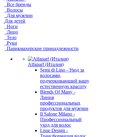
Все бренды
Волосы
Для мужчин
Для детей
Ноги
Лицо
Тело
Руки
Парикмахерские принадлежности
Alfaparf (Италия)
Semi di Lino - Уход за
волосами,
подчеркивающий вашу
естественную красоту
Blends Of Many -
Линия
профессиональных
продуктов для мужчин
Il Salone Milano -
Профессиональный
уход для волос
Lisse Design -
Трансформация волос