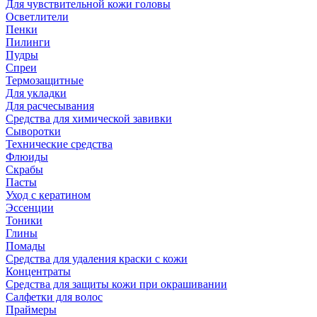
Для чувствительной кожи головы
Осветлители
Пенки
Пилинги
Пудры
Спреи
Термозащитные
Для укладки
Для расчесывания
Средства для химической завивки
Сыворотки
Технические средства
Флюиды
Скрабы
Пасты
Уход с кератином
Эссенции
Тоники
Глины
Помады
Средства для удаления краски с кожи
Концентраты
Средства для защиты кожи при окрашивании
Салфетки для волос
Праймеры