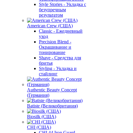
Style Stories - Укладка с
безупречным
результатом
American Crew (США)
Classic - Ежедневный
уход
Precision Blend -
Окрашивание и
тонирование
Shave - Средства для
бритья
Styling - Укладка и
стайлинг
Authentic Beauty Concept
(Германия)
Batiste (Великобритания)
Biosilk (США)
CHI (США)
CHI 44 Iron Guard -