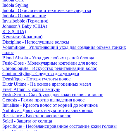
Indola Styling
Indola - Окислители и технические средства
Indola - Окрашивание
Invisibobble (Германия)
Johnson’s Baby (США)
K18 (США)
Kerastase (Франция)
Discipline - Непослушные волосы
Volumifique - Уплотняющий уход для создания объема тонких
волос
Blond Absolu - Уход для любых граней блонда
Fusio-Dose - Молекулярные коктейли для волос
Chronologiste - Искусство ревитализации волос
Couture Styling - Средства для укладки
Densifique - Потеря густоты волос
Elixir Ultime - На основе драгоценных масел
Fresh Affair - Сухой шампунь
Fusio-Scrub - Скраб-уход для кожи головы и волос
Genesis - Гамма против выпадения волос
Initialiste - Красота волос от корней до кончиков
Nutritive - Для сухих и чувствительных волос
Resistance - Восстановление волос
Soleil - Защита от солнца
Specifique - Несбалансированное состояние кожи головы