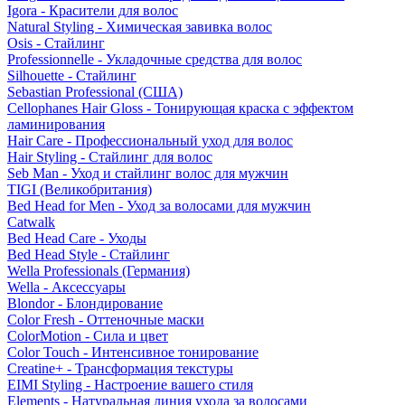
Igora - Красители для волос
Natural Styling - Химическая завивка волос
Osis - Стайлинг
Professionnelle - Укладочные средства для волос
Silhouette - Стайлинг
Sebastian Professional (США)
Cellophanes Hair Gloss - Тонирующая краска с эффектом
ламинирования
Hair Care - Профессиональный уход для волос
Hair Styling - Стайлинг для волос
Seb Man - Уход и стайлинг волос для мужчин
TIGI (Великобритания)
Bed Head for Men - Уход за волосами для мужчин
Catwalk
Bed Head Care - Уходы
Bed Head Style - Стайлинг
Wella Professionals (Германия)
Wella - Аксессуары
Blondor - Блондирование
Color Fresh - Оттеночные маски
ColorMotion - Сила и цвет
Color Touch - Интенсивное тонирование
Creatine+ - Трансформация текстуры
EIMI Styling - Настроение вашего стиля
Elements - Натуральная линия ухода за волосами