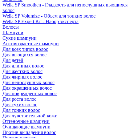
Wella SP Smoothen - Гладкость для непослушных вьющихся
волос
Wella SP Volumize - Объем для тонких волос
Wella SP Expert Kit - Набор эксперта
Волосы
Шампуни
Сухие шампуни
Антивозрастные шампуни
Для всех типов волос
Для вьющихся волос
Для детей
Для длинных волос
Для жестких волос
Для жирных волос
Для непослушных волос
Для окрашенных волос
Для поврежденных волос
Для роста волос
Для сухих волос
Для тонких волос
Для чувствительной кожи
Оттеночные шампуни
Очищающие шампуни
Против выпадения волос
Против перхоти