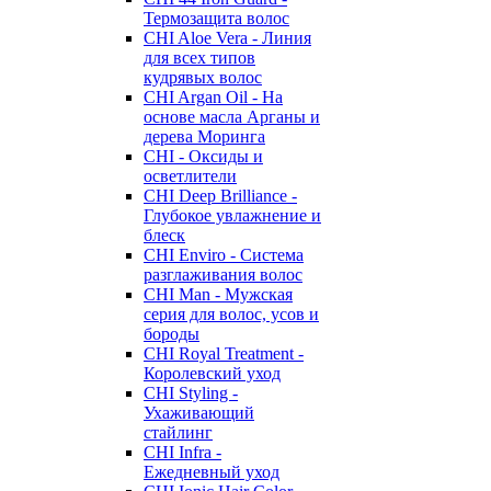
Термозащита волос
CHI Aloe Vera - Линия
для всех типов
кудрявых волос
CHI Argan Oil - На
основе масла Арганы и
дерева Моринга
CHI - Оксиды и
осветлители
CHI Deep Brilliance -
Глубокое увлажнение и
блеск
CHI Enviro - Система
разглаживания волос
CHI Man - Мужская
серия для волос, усов и
бороды
CHI Royal Treatment -
Королевский уход
CHI Styling -
Ухаживающий
стайлинг
CHI Infra -
Ежедневный уход