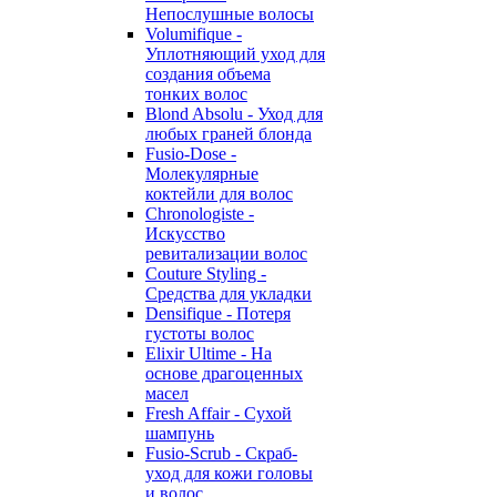
Непослушные волосы
Volumifique -
Уплотняющий уход для
создания объема
тонких волос
Blond Absolu - Уход для
любых граней блонда
Fusio-Dose -
Молекулярные
коктейли для волос
Chronologiste -
Искусство
ревитализации волос
Couture Styling -
Средства для укладки
Densifique - Потеря
густоты волос
Elixir Ultime - На
основе драгоценных
масел
Fresh Affair - Сухой
шампунь
Fusio-Scrub - Скраб-
уход для кожи головы
и волос