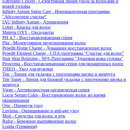
Estessimo Celcert - Селективная линия ухода за волосами и
кожей головы
Infinity Aurum Salon Care - Инновационная программа
"Абсолютное счастье"
IAU Infinity Aurum - Аромалиния
Lebel - Краска для волос
Materia OXY - Оксиданты
PH 4.7 - Восстанавливающая серия
Plia - Молекулярное моделирование волос
Proedit Home Charge - Домашнее восстановление волос
Proedit Element Charge - СПА-программа "Счастье для волос"
Hair Skin Relaxing - SPA-Программа "Здоровая кожа головы"
Proscenia - Восстанавливающая серия для окрашенных волос
THEO - Уход для мужчин
Trie - Линия для укладки с протеинами шелка и жемчуга
Trie Tuner - Линия для базовой укладки с протеинами шелка и
жемчуга
Viege - Антивозростная органическая серия
Locor Serum Color - Восстановление волос во время
окрашивания
One - Премиум уход
Luviona - Окрашивание и anti-age уход
Moii - Средства для волос и рук
Rufor - Бережное выпрямление волос
Londa (Германия)