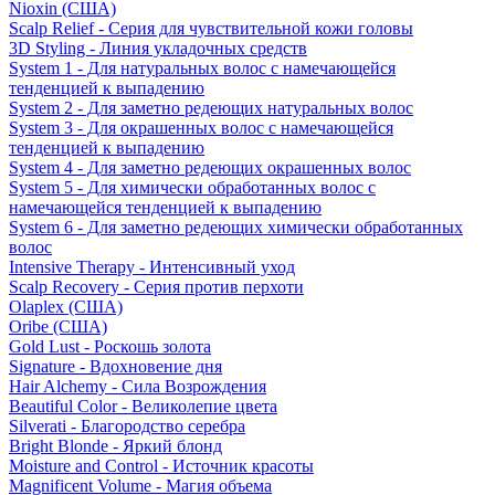
Nioxin (США)
Scalp Relief - Серия для чувствительной кожи головы
3D Styling - Линия укладочных средств
System 1 - Для натуральных волос с намечающейся
тенденцией к выпадению
System 2 - Для заметно редеющих натуральных волос
System 3 - Для окрашенных волос с намечающейся
тенденцией к выпадению
System 4 - Для заметно редеющих окрашенных волос
System 5 - Для химически обработанных волос с
намечающейся тенденцией к выпадению
System 6 - Для заметно редеющих химически обработанных
волос
Intensive Therapy - Интенсивный уход
Scalp Recovery - Серия против перхоти
Olaplex (США)
Oribe (США)
Gold Lust - Роскошь золота
Signature - Вдохновение дня
Hair Alchemy - Сила Возрождения
Beautiful Color - Великолепие цвета
Silverati - Благородство серебра
Bright Blonde - Яркий блонд
Moisture and Control - Источник красоты
Magnificent Volume - Магия объема