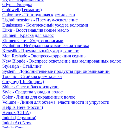
Glynt - Укладка
Goldwell (Германия)
Colorance - Тонирующая крем-краска
Lightdimensions - Премиум-осветление
Dualsenses - Комплексный уход за волосами
Elixir - Восстанавливающее масло
Elumen - Краска для волос
Elumen Care - Уход за волосами
Evolution - Нейтральная химическая завивка
Kerasilk - Премиальный уход для волос
Men Reshade - Экспресс-коррекция седины
New Blonde - Экспресс осветление для мелированных волос
Stylesign - Стайлинг
System - Дополнительные продукты при окрашивании
Topchic - Стойкая крем-краска
Greymy (Швейцария)
Shine - Свет и блеск изнутри
Style - Средства укладки волос
Color - Линия для окрашенных волос
Volume - Линия для объема, эластичности и упругости
Help Is Here (Россия)
Hempz (США)
Indola (Германия)
Indola Act Now
Indola Care