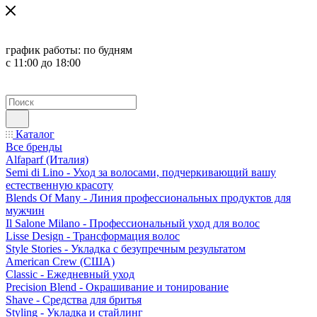
график работы:
по будням
с 11:00 до 18:00
Каталог
Все бренды
Alfaparf (Италия)
Semi di Lino - Уход за волосами, подчеркивающий вашу
естественную красоту
Blends Of Many - Линия профессиональных продуктов для
мужчин
Il Salone Milano - Профессиональный уход для волос
Lisse Design - Трансформация волос
Style Stories - Укладка с безупречным результатом
American Crew (США)
Classic - Ежедневный уход
Precision Blend - Окрашивание и тонирование
Shave - Средства для бритья
Styling - Укладка и стайлинг