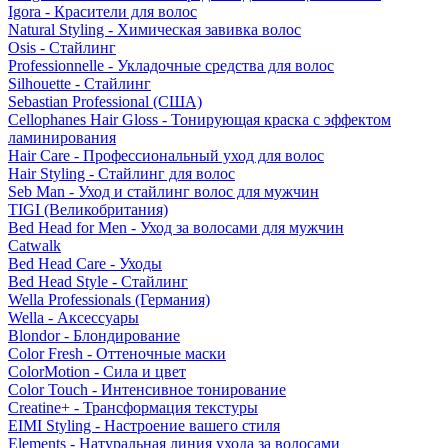
Igora - Красители для волос
Natural Styling - Химическая завивка волос
Osis - Стайлинг
Professionnelle - Укладочные средства для волос
Silhouette - Стайлинг
Sebastian Professional (США)
Cellophanes Hair Gloss - Тонирующая краска с эффектом
ламинирования
Hair Care - Профессиональный уход для волос
Hair Styling - Стайлинг для волос
Seb Man - Уход и стайлинг волос для мужчин
TIGI (Великобритания)
Bed Head for Men - Уход за волосами для мужчин
Catwalk
Bed Head Care - Уходы
Bed Head Style - Стайлинг
Wella Professionals (Германия)
Wella - Аксессуары
Blondor - Блондирование
Color Fresh - Оттеночные маски
ColorMotion - Сила и цвет
Color Touch - Интенсивное тонирование
Creatine+ - Трансформация текстуры
EIMI Styling - Настроение вашего стиля
Elements - Натуральная линия ухода за волосами