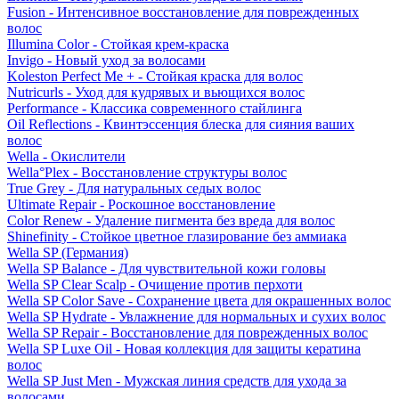
Fusion - Интенсивное восстановление для поврежденных
волос
Illumina Color - Стойкая крем-краска
Invigo - Новый уход за волосами
Koleston Perfect Me + - Стойкая краска для волос
Nutricurls - Уход для кудрявых и вьющихся волос
Performance - Классика современного стайлинга
Oil Reflections - Квинтэссенция блеска для сияния ваших
волос
Wella - Окислители
Wella°Plex - Восстановление структуры волос
True Grey - Для натуральных седых волос
Ultimate Repair - Роскошное восстановление
Color Renew - Удаление пигмента без вреда для волос
Shinefinity - Стойкое цветное глазирование без аммиака
Wella SP (Германия)
Wella SP Balance - Для чувствительной кожи головы
Wella SP Clear Scalp - Очищение против перхоти
Wella SP Color Save - Сохранение цвета для окрашенных волос
Wella SP Hydrate - Увлажнение для нормальных и сухих волос
Wella SP Repair - Восстановление для поврежденных волос
Wella SP Luxe Oil - Новая коллекция для защиты кератина
волос
Wella SP Just Men - Мужская линия средств для ухода за
волосами