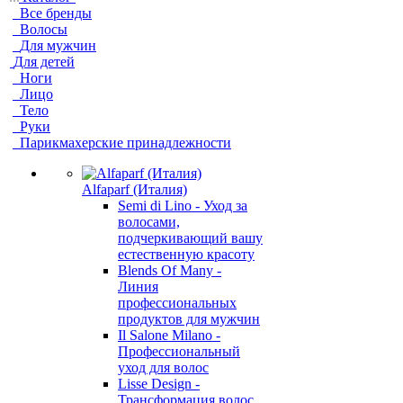
Все бренды
Волосы
Для мужчин
Для детей
Ноги
Лицо
Тело
Руки
Парикмахерские принадлежности
Alfaparf (Италия)
Semi di Lino - Уход за
волосами,
подчеркивающий вашу
естественную красоту
Blends Of Many -
Линия
профессиональных
продуктов для мужчин
Il Salone Milano -
Профессиональный
уход для волос
Lisse Design -
Трансформация волос