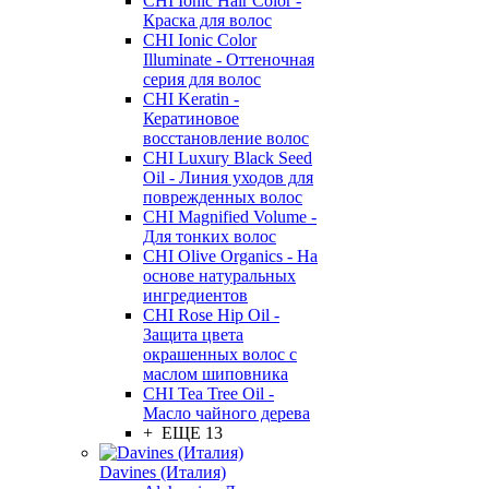
CHI Ionic Hair Color -
Краска для волос
CHI Ionic Color
Illuminate - Оттеночная
серия для волос
CHI Keratin -
Кератиновое
восстановление волос
CHI Luxury Black Seed
Oil - Линия уходов для
поврежденных волос
CHI Magnified Volume -
Для тонких волос
CHI Olive Organics - На
основе натуральных
ингредиентов
CHI Rose Hip Oil -
Защита цвета
окрашенных волос с
маслом шиповника
CHI Tea Tree Oil -
Масло чайного дерева
+ ЕЩЕ 13
Davines (Италия)