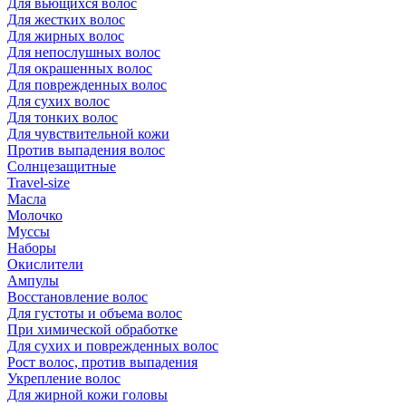
Для вьющихся волос
Для жестких волос
Для жирных волос
Для непослушных волос
Для окрашенных волос
Для поврежденных волос
Для сухих волос
Для тонких волос
Для чувствительной кожи
Против выпадения волос
Солнцезащитные
Travel-size
Масла
Молочко
Муссы
Наборы
Окислители
Ампулы
Восстановление волос
Для густоты и объема волос
При химической обработке
Для сухих и поврежденных волос
Рост волос, против выпадения
Укрепление волос
Для жирной кожи головы