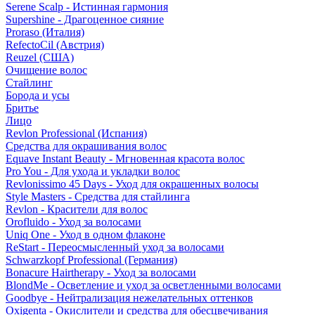
Serene Scalp - Истинная гармония
Supershine - Драгоценное сияние
Proraso (Италия)
RefectoCil (Австрия)
Reuzel (США)
Очищение волос
Стайлинг
Борода и усы
Бритье
Лицо
Revlon Professional (Испания)
Средства для окрашивания волос
Equave Instant Beauty - Мгновенная красота волос
Pro You - Для ухода и укладки волос
Revlonissimo 45 Days - Уход для окрашенных волосы
Style Masters - Средства для стайлинга
Revlon - Красители для волос
Orofluido - Уход за волосами
Uniq One - Уход в одном флаконе
ReStart - Переосмысленный уход за волосами
Schwarzkopf Professional (Германия)
Bonacure Hairtherapy - Уход за волосами
BlondMe - Осветление и уход за осветленными волосами
Goodbye - Нейтрализация нежелательных оттенков
Oxigenta - Окислители и средства для обесцвечивания