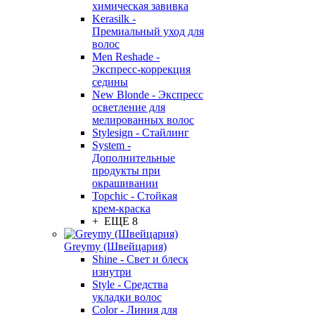
химическая завивка
Kerasilk -
Премиальный уход для
волос
Men Reshade -
Экспресс-коррекция
седины
New Blonde - Экспресс
осветление для
мелированных волос
Stylesign - Стайлинг
System -
Дополнительные
продукты при
окрашивании
Topchic - Стойкая
крем-краска
+ ЕЩЕ 8
Greymy (Швейцария)
Shine - Свет и блеск
изнутри
Style - Средства
укладки волос
Color - Линия для