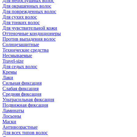
Для непослушных волос
Для окрашенных волос
Для поврежденных волос
Для сухих волос
Для тонких волос
Для чувствительной кожи
Оттеночные кондиционеры
Против выпадения волос
Солнцезащитные
Технические средства
Несмываемые
Travel-size
Для седых волос
Кремы
Лаки
Сильная фиксация
Слабая фиксация
Средняя фиксация
Ультрасильная фиксация
Подвижная фиксация
Ламинаты
Лосьоны
Маски
Антивозрастные
Для всех типов волос