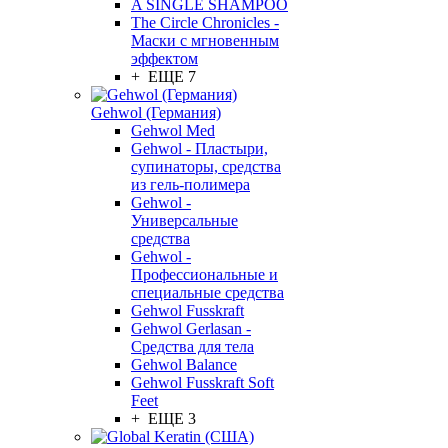
A SINGLE SHAMPOO
The Circle Chronicles -
Маски с мгновенным
эффектом
+ ЕЩЕ 7
Gehwol (Германия)
Gehwol Med
Gehwol - Пластыри,
супинаторы, средства
из гель-полимера
Gehwol -
Универсальные
средства
Gehwol -
Профессиональные и
специальные средства
Gehwol Fusskraft
Gehwol Gerlasan -
Средства для тела
Gehwol Balance
Gehwol Fusskraft Soft
Feet
+ ЕЩЕ 3