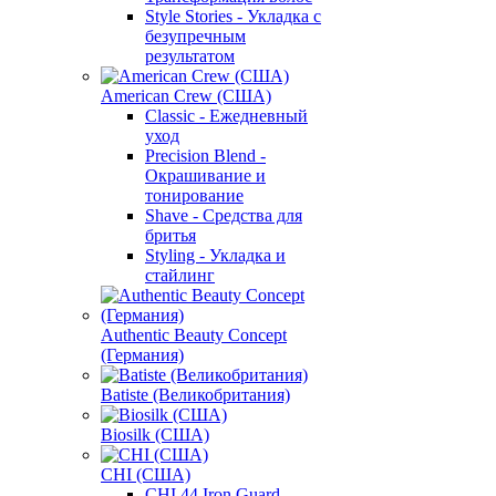
Style Stories - Укладка с
безупречным
результатом
American Crew (США)
Classic - Ежедневный
уход
Precision Blend -
Окрашивание и
тонирование
Shave - Средства для
бритья
Styling - Укладка и
стайлинг
Authentic Beauty Concept
(Германия)
Batiste (Великобритания)
Biosilk (США)
CHI (США)
CHI 44 Iron Guard -