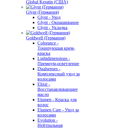
Global Keratin (США)
Glynt (Германия)
Glynt - Уход
Glynt - Окрашивание
Glynt - Укладка
Goldwell (Германия)
Colorance -
Тонирующая крем-
краска
Lightdimensions -
Премиум-осветление
Dualsenses -
Комплексный уход за
волосами
Elixir -
Восстанавливающее
масло
Elumen - Краска для
волос
Elumen Care - Уход за
волосами
Evolution -
Нейтральная