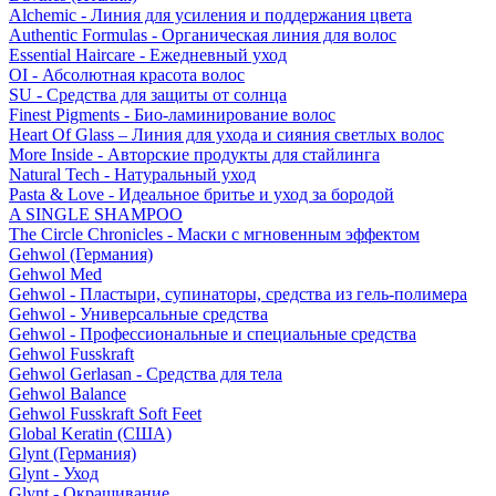
Alchemic - Линия для усиления и поддержания цвета
Authentic Formulas - Органическая линия для волос
Essential Haircare - Eжедневный уход
OI - Абсолютная красота волос
SU - Средства для защиты от солнца
Finest Pigments - Био-ламинирование волос
Heart Of Glass – Линия для ухода и сияния светлых волос
More Inside - Авторские продукты для стайлинга
Natural Tech - Натуральный уход
Pasta & Love - Идеальное бритье и уход за бородой
A SINGLE SHAMPOO
The Circle Chronicles - Маски с мгновенным эффектом
Gehwol (Германия)
Gehwol Med
Gehwol - Пластыри, супинаторы, средства из гель-полимера
Gehwol - Универсальные средства
Gehwol - Профессиональные и специальные средства
Gehwol Fusskraft
Gehwol Gerlasan - Средства для тела
Gehwol Balance
Gehwol Fusskraft Soft Feet
Global Keratin (США)
Glynt (Германия)
Glynt - Уход
Glynt - Окрашивание