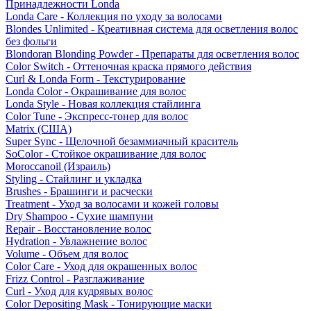
Принадлежности Londa
Londa Care - Коллекция по уходу за волосами
Blondes Unlimited - Креативная система для осветления волос
без фольги
Blondoran Blonding Powder - Препараты для осветления волос
Color Switch - Оттеночная краска прямого действия
Curl & Londa Form - Текстурирование
Londa Color - Окрашивание для волос
Londa Style - Новая коллекция стайлинга
Color Tune - Экспресс-тонер для волос
Matrix (США)
Super Sync - Щелочной безаммиачный краситель
SoColor - Стойкое окрашивание для волос
Moroccanoil (Израиль)
Styling - Стайлинг и укладка
Brushes - Брашинги и расчески
Treatment - Уход за волосами и кожей головы
Dry Shampoo - Сухие шампуни
Repair - Восстановление волос
Hydration - Увлажнение волос
Volume - Объем для волос
Color Care - Уход для окрашенных волос
Frizz Control - Разглаживание
Curl - Уход для кудрявых волос
Color Depositing Mask - Тонирующие маски