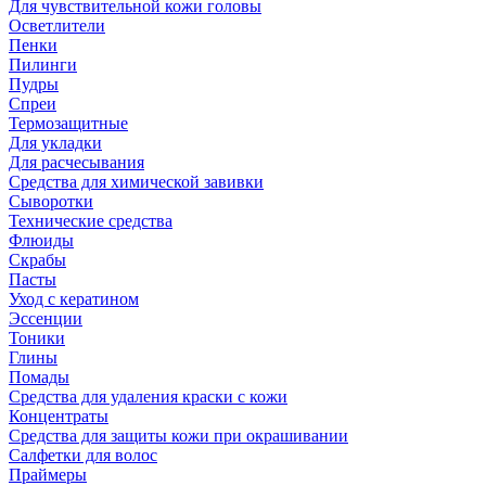
Для чувствительной кожи головы
Осветлители
Пенки
Пилинги
Пудры
Спреи
Термозащитные
Для укладки
Для расчесывания
Средства для химической завивки
Сыворотки
Технические средства
Флюиды
Скрабы
Пасты
Уход с кератином
Эссенции
Тоники
Глины
Помады
Средства для удаления краски с кожи
Концентраты
Средства для защиты кожи при окрашивании
Салфетки для волос
Праймеры