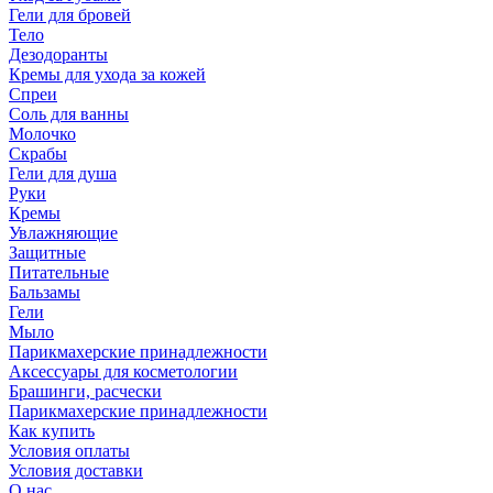
Гели для бровей
Тело
Дезодоранты
Кремы для ухода за кожей
Спреи
Соль для ванны
Молочко
Скрабы
Гели для душа
Руки
Кремы
Увлажняющие
Защитные
Питательные
Бальзамы
Гели
Мыло
Парикмахерские принадлежности
Аксессуары для косметологии
Брашинги, расчески
Парикмахерские принадлежности
Как купить
Условия оплаты
Условия доставки
О нас