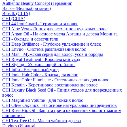
Authentic Beauty Concept (Германия)
Batiste (Великобритания)
Biosilk (США)
CHI (США)
CHI 44 Iron Guard - Термозащита волос
CHI Aloe Vera - Линия для всех типов кудрявых волос
CHI Argan Oil - На основе масла Арганы и дерева Моринга
CHI - Оксиды и осветлители
CHI Deep Brilliance - Глубокое увлажнение и блеск
CHI Enviro - Система разглаживания волос
CHI Man - Мужская серия для волос, усов и бороды
CHI Royal Treatment - Королевский уход
CHI Styling - Ухаживающий стайлинг
CHI Infra - Ежедневный уход
CHI Ionic Hair Color - Краска для волос
CHI Ionic Color Illuminate - Оттеночная серия для волос
CHI Keratin - Кератиновое восстановление волос
CHI Luxury Black Seed Oil - Линия уходов для поврежденных
волос
CHI Magnified Volume - Для тонких волос
CHI Olive Organics - На основе натуральных ингредиентов
CHI Rose Hip Oil - Защита цвета окрашенных волос с маслом
шиповника
CHI Tea Tree Oil - Масло чайного дерева
Davines (Италия)