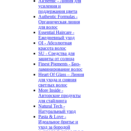
Alchemic - Линия для
усиления и
поддержания цвета
Authentic Formulas -
Органическая линия
для волос
Essential Haircare -
Eжедневный уход
OI - Абсолютная
красота волос
SU - Средства для
защиты от солнца
Finest Pigments - Био-
ламинирование волос
Heart Of Glass – Линия
для ухода и сияния
светлых волос
More Inside -
Авторские продукты
для стайлинга
Natural Tech -
Натуральный уход
Pasta & Love -
Идеальное бритье и
уход за бородой