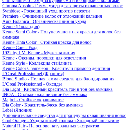
Curl Manifesto - Уход за кудрявыми и вьющимися волосами
Chroma Absolu - Гамма ухода для защиты окрашенных волос
Symbiose - Роскошный уход против перхоти
Premiere - Очищение волос от отложений кальция
Aura Botanica - Органическая линия ухода
Keune (Голландия)
Keune Semi Color - Полуперманентная краска для волос без
аммиака
Keune Tinta Color - Стойкая краска для волос
Keune Care - Уход
1922 by J.M. Keune - Мужская линия
Keune - Оксиды, порошки для осветления
Keune Style - Коллекция стайлинга
Keune Color Chameleon - Красители прямого действия
L'Oreal Professionnel (Франция)
Blond Studio - Полная гамма средств для блондирования
L'Oreal Professionnel - Оксиды
Dia Light - Кислотный краситель тон в тон без аммиака
INOA - Стойкое окрашивание без аммиака
Majirel - Стойкое окрашивание
Dia Color - Краситель-блеск без аммиака
Lebel (Япония)
Дополнительные средства для процедуры окрашивания волос
Cool Orange - Уход за кожей головы «Холодный апельсин»
Natural Hair - На основе натуральных экстрактов