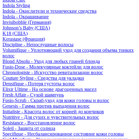
Indola Styling
Indola - Окислители и технические средства
Indola - Окрашивание
Invisibobble (Германия)
Johnson’s Baby (США)
K18 (США)
Kerastase (Франция)
Discipline - Непослушные волосы
Volumifique - Уплотняющий уход для создания объема тонких
волос
Blond Absolu - Уход для любых граней блонда
Fusio-Dose - Молекулярные коктейли для волос
Chronologiste - Искусство ревитализации волос
Couture Styling - Средства для укладки
Densifique - Потеря густоты волос
Elixir Ultime - На основе драгоценных масел
Fresh Affair - Сухой шампунь
Fusio-Scrub - Скраб-уход для кожи головы и волос
Genesis - Гамма против выпадения волос
Initialiste - Красота волос от корней до кончиков
Nutritive - Для сухих и чувствительных волос
Resistance - Восстановление волос
Soleil - Защита от солнца
Specifique - Несбалансированное состояние кожи головы