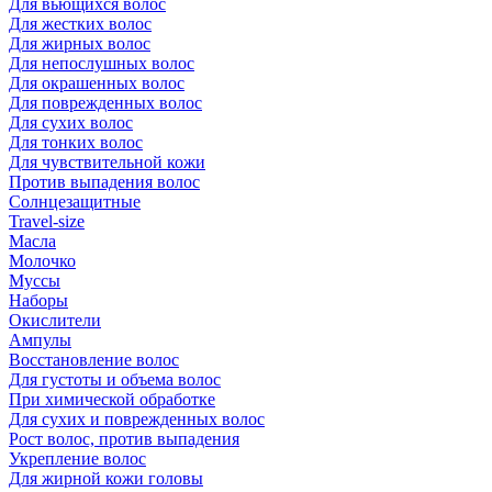
Для вьющихся волос
Для жестких волос
Для жирных волос
Для непослушных волос
Для окрашенных волос
Для поврежденных волос
Для сухих волос
Для тонких волос
Для чувствительной кожи
Против выпадения волос
Солнцезащитные
Travel-size
Масла
Молочко
Муссы
Наборы
Окислители
Ампулы
Восстановление волос
Для густоты и объема волос
При химической обработке
Для сухих и поврежденных волос
Рост волос, против выпадения
Укрепление волос
Для жирной кожи головы