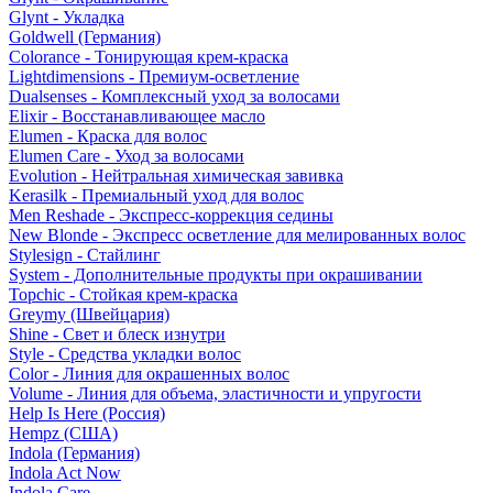
Glynt - Укладка
Goldwell (Германия)
Colorance - Тонирующая крем-краска
Lightdimensions - Премиум-осветление
Dualsenses - Комплексный уход за волосами
Elixir - Восстанавливающее масло
Elumen - Краска для волос
Elumen Care - Уход за волосами
Evolution - Нейтральная химическая завивка
Kerasilk - Премиальный уход для волос
Men Reshade - Экспресс-коррекция седины
New Blonde - Экспресс осветление для мелированных волос
Stylesign - Стайлинг
System - Дополнительные продукты при окрашивании
Topchic - Стойкая крем-краска
Greymy (Швейцария)
Shine - Свет и блеск изнутри
Style - Средства укладки волос
Color - Линия для окрашенных волос
Volume - Линия для объема, эластичности и упругости
Help Is Here (Россия)
Hempz (США)
Indola (Германия)
Indola Act Now
Indola Care