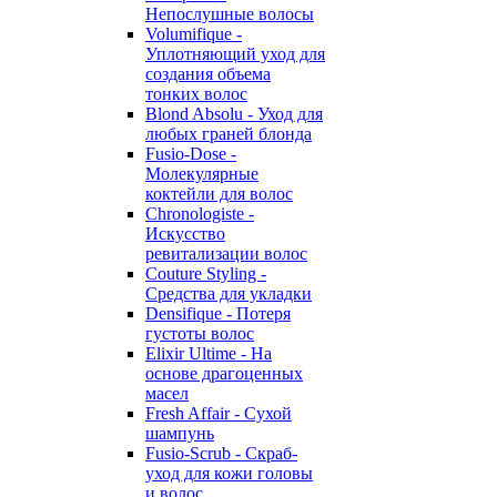
Непослушные волосы
Volumifique -
Уплотняющий уход для
создания объема
тонких волос
Blond Absolu - Уход для
любых граней блонда
Fusio-Dose -
Молекулярные
коктейли для волос
Chronologiste -
Искусство
ревитализации волос
Couture Styling -
Средства для укладки
Densifique - Потеря
густоты волос
Elixir Ultime - На
основе драгоценных
масел
Fresh Affair - Сухой
шампунь
Fusio-Scrub - Скраб-
уход для кожи головы
и волос