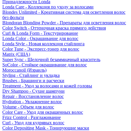
Принадлежности Londa
Londa Care - Коллекция по уходу за волосами
Blondes Unlimited - Креативная система для осветления волос
без фольги
Blondoran Blonding Powder - Препараты для осветления волос
Color Switch - Оттеночная краска прямого действия
Curl & Londa Form - Текстурирование
Londa Color - Окрашивание для волос
Londa Style - Новая коллекция стайлинга
Color Tune - Экспресс-тонер для волос
Matrix (США)
Super Sync - Щелочной безаммиачный краситель
SoColor - Стойкое окрашивание для волос
Moroccanoil (Израиль)
Styling - Стайлинг и укладка
Brushes - Брашинги и расчески
Treatment - Уход за волосами и кожей головы
Dry Shampoo - Сухие шампуни
Repair - Восстановление волос
Hydration - Увлажнение волос
Volume - Объем для волос
Color Care - Уход для окрашенных волос
Frizz Control - Разглаживание
Curl - Уход для кудрявых волос
Color Depositing Mask - Тонирующие маски