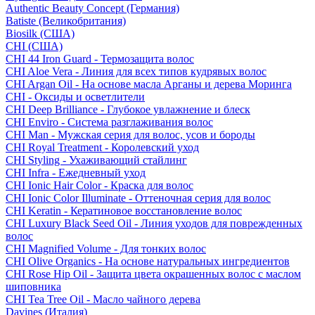
Authentic Beauty Concept (Германия)
Batiste (Великобритания)
Biosilk (США)
CHI (США)
CHI 44 Iron Guard - Термозащита волос
CHI Aloe Vera - Линия для всех типов кудрявых волос
CHI Argan Oil - На основе масла Арганы и дерева Моринга
CHI - Оксиды и осветлители
CHI Deep Brilliance - Глубокое увлажнение и блеск
CHI Enviro - Система разглаживания волос
CHI Man - Мужская серия для волос, усов и бороды
CHI Royal Treatment - Королевский уход
CHI Styling - Ухаживающий стайлинг
CHI Infra - Ежедневный уход
CHI Ionic Hair Color - Краска для волос
CHI Ionic Color Illuminate - Оттеночная серия для волос
CHI Keratin - Кератиновое восстановление волос
CHI Luxury Black Seed Oil - Линия уходов для поврежденных
волос
CHI Magnified Volume - Для тонких волос
CHI Olive Organics - На основе натуральных ингредиентов
CHI Rose Hip Oil - Защита цвета окрашенных волос с маслом
шиповника
CHI Tea Tree Oil - Масло чайного дерева
Davines (Италия)