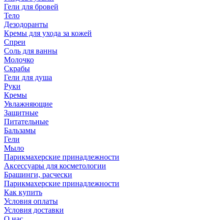
Гели для бровей
Тело
Дезодоранты
Кремы для ухода за кожей
Спреи
Соль для ванны
Молочко
Скрабы
Гели для душа
Руки
Кремы
Увлажняющие
Защитные
Питательные
Бальзамы
Гели
Мыло
Парикмахерские принадлежности
Аксессуары для косметологии
Брашинги, расчески
Парикмахерские принадлежности
Как купить
Условия оплаты
Условия доставки
О нас