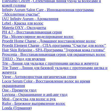
Estessimo Celcert - Селективная линия ухода за волосами и
кожей головы
Infinity Aurum Salon Care - Инновационная программа
"Абсолютное счастье"
IAU Infinity Aurum - Аромалиния
Lebel - Краска для волос
Materia OXY - Оксиданты
PH 4.7 - Восстанавливающая серия
Plia - Молекулярное моделирование волос
Proedit Home Charge - Домашнее восстановление волос
Proedit Element Charge - СПА-программа "Счастье для волос"
Hair Skin Relaxing - SPA-Программа "Здоровая кожа головы"
Proscenia - Восстанавливающая серия для окрашенных волос
THEO - Уход для мужчин
Trie - Линия для укладки с протеинами шелка и жемчуга
Trie Tuner - Линия для базовой укладки с протеинами шелка и
жемчуга
Viege - Антивозростная органическая серия
Locor Serum Color - Восстановление волос во время
окрашивания
One - Премиум уход
Luviona - Окрашивание и anti-age уход
Moii - Средства для волос и рук
Rufor - Бережное выпрямление волос
Londa (Германия)