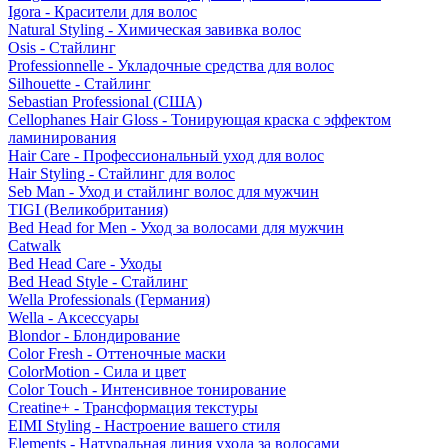
Igora - Красители для волос
Natural Styling - Химическая завивка волос
Osis - Стайлинг
Professionnelle - Укладочные средства для волос
Silhouette - Стайлинг
Sebastian Professional (США)
Cellophanes Hair Gloss - Тонирующая краска с эффектом
ламинирования
Hair Care - Профессиональный уход для волос
Hair Styling - Стайлинг для волос
Seb Man - Уход и стайлинг волос для мужчин
TIGI (Великобритания)
Bed Head for Men - Уход за волосами для мужчин
Catwalk
Bed Head Care - Уходы
Bed Head Style - Стайлинг
Wella Professionals (Германия)
Wella - Аксессуары
Blondor - Блондирование
Color Fresh - Оттеночные маски
ColorMotion - Сила и цвет
Color Touch - Интенсивное тонирование
Creatine+ - Трансформация текстуры
EIMI Styling - Настроение вашего стиля
Elements - Натуральная линия ухода за волосами