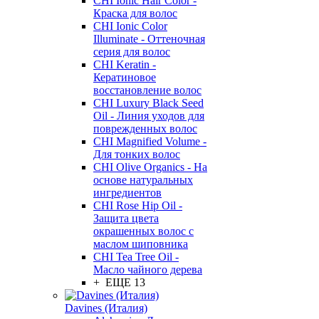
CHI Ionic Hair Color -
Краска для волос
CHI Ionic Color
Illuminate - Оттеночная
серия для волос
CHI Keratin -
Кератиновое
восстановление волос
CHI Luxury Black Seed
Oil - Линия уходов для
поврежденных волос
CHI Magnified Volume -
Для тонких волос
CHI Olive Organics - На
основе натуральных
ингредиентов
CHI Rose Hip Oil -
Защита цвета
окрашенных волос с
маслом шиповника
CHI Tea Tree Oil -
Масло чайного дерева
+ ЕЩЕ 13
Davines (Италия)