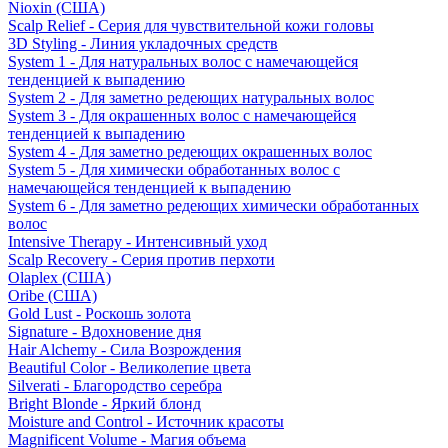
Nioxin (США)
Scalp Relief - Серия для чувствительной кожи головы
3D Styling - Линия укладочных средств
System 1 - Для натуральных волос с намечающейся
тенденцией к выпадению
System 2 - Для заметно редеющих натуральных волос
System 3 - Для окрашенных волос с намечающейся
тенденцией к выпадению
System 4 - Для заметно редеющих окрашенных волос
System 5 - Для химически обработанных волос с
намечающейся тенденцией к выпадению
System 6 - Для заметно редеющих химически обработанных
волос
Intensive Therapy - Интенсивный уход
Scalp Recovery - Серия против перхоти
Olaplex (США)
Oribe (США)
Gold Lust - Роскошь золота
Signature - Вдохновение дня
Hair Alchemy - Сила Возрождения
Beautiful Color - Великолепие цвета
Silverati - Благородство серебра
Bright Blonde - Яркий блонд
Moisture and Control - Источник красоты
Magnificent Volume - Магия объема