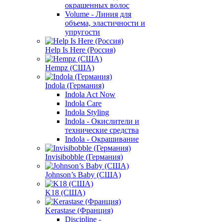
окрашенных волос
Volume - Линия для
объема, эластичности и
упругости
Help Is Here (Россия)
Hempz (США)
Indola (Германия)
Indola Act Now
Indola Care
Indola Styling
Indola - Окислители и
технические средства
Indola - Окрашивание
Invisibobble (Германия)
Johnson’s Baby (США)
K18 (США)
Kerastase (Франция)
Discipline -