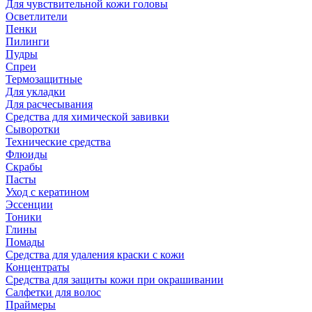
Для чувствительной кожи головы
Осветлители
Пенки
Пилинги
Пудры
Спреи
Термозащитные
Для укладки
Для расчесывания
Средства для химической завивки
Сыворотки
Технические средства
Флюиды
Скрабы
Пасты
Уход с кератином
Эссенции
Тоники
Глины
Помады
Средства для удаления краски с кожи
Концентраты
Средства для защиты кожи при окрашивании
Салфетки для волос
Праймеры