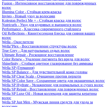
Fusion - Интенсивное восстановление для поврежденных
волос
Illumina Color - Стойкая крем-краска
Invigo - Новый уход за волосами
Koleston Perfect Me + - Стойкая краска для волос
Nutricurls - Уход для кудрявых и вьющихся волос
Performance - Классика современного стайлинга
Oil Reflections - Квинтэссенция блеска для сияния ваших
волос
Wella - Окислители
Wella°Plex - Восстановление структуры волос
True Grey - Для натуральных седых волос
Ultimate Repair - Роскошное восстановление
Color Renew - Удаление пигмента без вреда для волос
Shinefinity - Стойкое цветное глазирование без аммиака
Wella SP (Германия)
Wella SP Balance - Для чувствительной кожи головы
Wella SP Clear Scalp - Очищение против перхоти
Wella SP Color Save - Сохранение цвета для окрашенных волос
Wella SP Hydrate - Увлажнение для нормальных и сухих волос
Wella SP Repair - Восстановление для поврежденных волос
Wella SP Luxe Oil - Новая коллекция для защиты кератина
волос
Wella SP Just Men - Мужская линия средств для ухода за
волосами