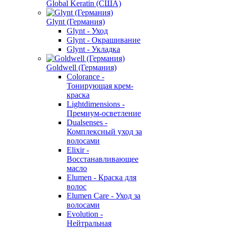
Global Keratin (США)
Glynt (Германия)
Glynt - Уход
Glynt - Окрашивание
Glynt - Укладка
Goldwell (Германия)
Colorance -
Тонирующая крем-
краска
Lightdimensions -
Премиум-осветление
Dualsenses -
Комплексный уход за
волосами
Elixir -
Восстанавливающее
масло
Elumen - Краска для
волос
Elumen Care - Уход за
волосами
Evolution -
Нейтральная