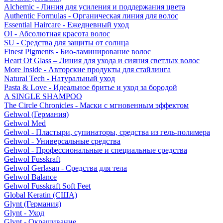
Alchemic - Линия для усиления и поддержания цвета
Authentic Formulas - Органическая линия для волос
Essential Haircare - Eжедневный уход
OI - Абсолютная красота волос
SU - Средства для защиты от солнца
Finest Pigments - Био-ламинирование волос
Heart Of Glass – Линия для ухода и сияния светлых волос
More Inside - Авторские продукты для стайлинга
Natural Tech - Натуральный уход
Pasta & Love - Идеальное бритье и уход за бородой
A SINGLE SHAMPOO
The Circle Chronicles - Маски с мгновенным эффектом
Gehwol (Германия)
Gehwol Med
Gehwol - Пластыри, супинаторы, средства из гель-полимера
Gehwol - Универсальные средства
Gehwol - Профессиональные и специальные средства
Gehwol Fusskraft
Gehwol Gerlasan - Средства для тела
Gehwol Balance
Gehwol Fusskraft Soft Feet
Global Keratin (США)
Glynt (Германия)
Glynt - Уход
Glynt - Окрашивание