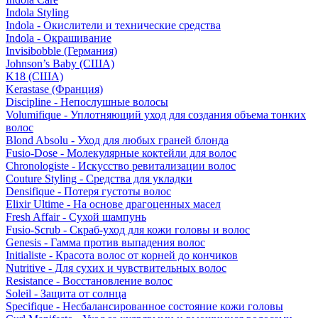
Indola Styling
Indola - Окислители и технические средства
Indola - Окрашивание
Invisibobble (Германия)
Johnson’s Baby (США)
K18 (США)
Kerastase (Франция)
Discipline - Непослушные волосы
Volumifique - Уплотняющий уход для создания объема тонких
волос
Blond Absolu - Уход для любых граней блонда
Fusio-Dose - Молекулярные коктейли для волос
Chronologiste - Искусство ревитализации волос
Couture Styling - Средства для укладки
Densifique - Потеря густоты волос
Elixir Ultime - На основе драгоценных масел
Fresh Affair - Сухой шампунь
Fusio-Scrub - Скраб-уход для кожи головы и волос
Genesis - Гамма против выпадения волос
Initialiste - Красота волос от корней до кончиков
Nutritive - Для сухих и чувствительных волос
Resistance - Восстановление волос
Soleil - Защита от солнца
Specifique - Несбалансированное состояние кожи головы