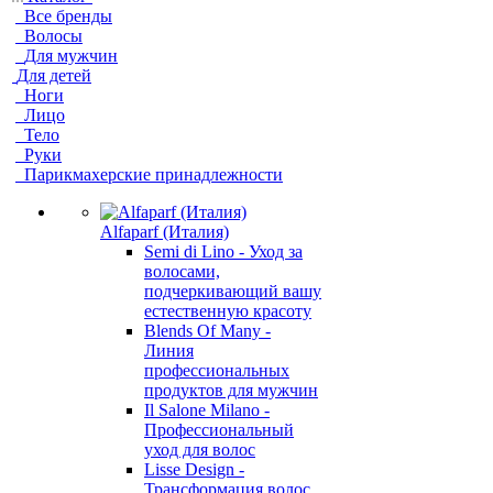
Все бренды
Волосы
Для мужчин
Для детей
Ноги
Лицо
Тело
Руки
Парикмахерские принадлежности
Alfaparf (Италия)
Semi di Lino - Уход за
волосами,
подчеркивающий вашу
естественную красоту
Blends Of Many -
Линия
профессиональных
продуктов для мужчин
Il Salone Milano -
Профессиональный
уход для волос
Lisse Design -
Трансформация волос