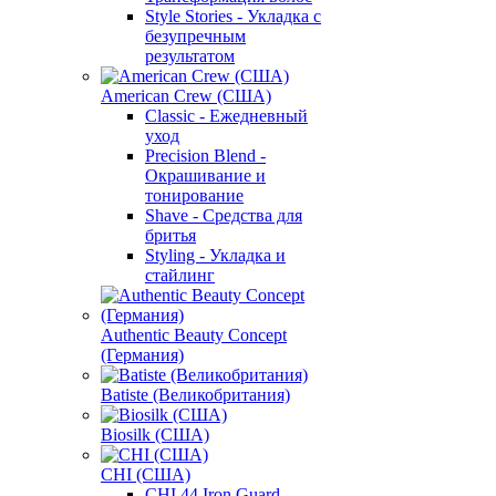
Style Stories - Укладка с
безупречным
результатом
American Crew (США)
Classic - Ежедневный
уход
Precision Blend -
Окрашивание и
тонирование
Shave - Средства для
бритья
Styling - Укладка и
стайлинг
Authentic Beauty Concept
(Германия)
Batiste (Великобритания)
Biosilk (США)
CHI (США)
CHI 44 Iron Guard -