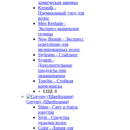
химическая завивка
Kerasilk -
Премиальный уход для
волос
Men Reshade -
Экспресс-коррекция
седины
New Blonde - Экспресс
осветление для
мелированных волос
Stylesign - Стайлинг
System -
Дополнительные
продукты при
окрашивании
Topchic - Стойкая
крем-краска
+ ЕЩЕ 8
Greymy (Швейцария)
Shine - Свет и блеск
изнутри
Style - Средства
укладки волос
Color - Линия для