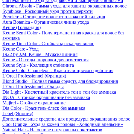
Curl Manifesto - Уход за кудрявыми и вьющимися волосами
Chroma Absolu - Гамма ухода для защиты окрашенных волос
Symbiose - Роскошный уход против перхоти
Premiere - Очищение волос от отложений кальция
Aura Botanica - Органическая линия ухода
Keune (Голландия)
Keune Semi Color - Полуперманентная краска для волос без
аммиака
Keune Tinta Color - Стойкая краска для волос
Keune Care - Уход
1922 by J.M. Keune - Мужская линия
Keune - Оксиды, порошки для осветления
Keune Style - Коллекция стайлинга
Keune Color Chameleon - Красители прямого действия
L'Oreal Professionnel (Франция)
Blond Studio - Полная гамма средств для блондирования
L'Oreal Professionnel - Оксиды
Dia Light - Кислотный краситель тон в тон без аммиака
INOA - Стойкое окрашивание без аммиака
Majirel - Стойкое окрашивание
Dia Color - Краситель-блеск без аммиака
Lebel (Япония)
Дополнительные средства для процедуры окрашивания волос
Cool Orange - Уход за кожей головы «Холодный апельсин»
Natural Hair - На основе натуральных экстрактов