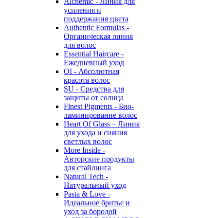
Alchemic - Линия для
усиления и
поддержания цвета
Authentic Formulas -
Органическая линия
для волос
Essential Haircare -
Eжедневный уход
OI - Абсолютная
красота волос
SU - Средства для
защиты от солнца
Finest Pigments - Био-
ламинирование волос
Heart Of Glass – Линия
для ухода и сияния
светлых волос
More Inside -
Авторские продукты
для стайлинга
Natural Tech -
Натуральный уход
Pasta & Love -
Идеальное бритье и
уход за бородой