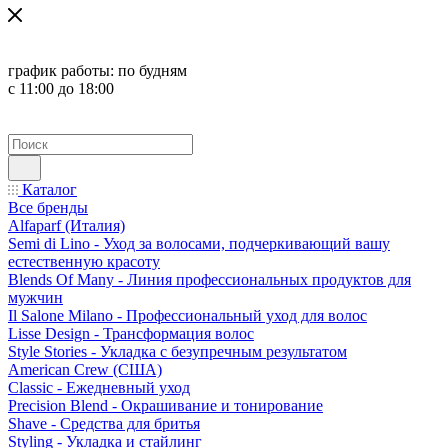
график работы:
по будням
с 11:00 до 18:00
Каталог
Все бренды
Alfaparf (Италия)
Semi di Lino - Уход за волосами, подчеркивающий вашу
естественную красоту
Blends Of Many - Линия профессиональных продуктов для
мужчин
Il Salone Milano - Профессиональный уход для волос
Lisse Design - Трансформация волос
Style Stories - Укладка с безупречным результатом
American Crew (США)
Classic - Ежедневный уход
Precision Blend - Окрашивание и тонирование
Shave - Средства для бритья
Styling - Укладка и стайлинг