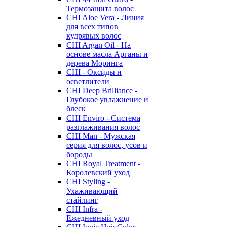
Термозащита волос
CHI Aloe Vera - Линия
для всех типов
кудрявых волос
CHI Argan Oil - На
основе масла Арганы и
дерева Моринга
CHI - Оксиды и
осветлители
CHI Deep Brilliance -
Глубокое увлажнение и
блеск
CHI Enviro - Система
разглаживания волос
CHI Man - Мужская
серия для волос, усов и
бороды
CHI Royal Treatment -
Королевский уход
CHI Styling -
Ухаживающий
стайлинг
CHI Infra -
Ежедневный уход