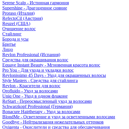
Serene Scalp - Истинная гармония
Supershine - Драгоценное сияние
Proraso (Италия)
RefectoCil (Австрия)
Reuzel (США)
Очищение волос
Стайлинг
Борода и усы
Бритье
Лицо
Revlon Professional (Испания)
Средства для окрашивания волос
Equave Instant Beauty - Мгновенная красота волос
Pro You - Для ухода и укладки волос
Revlonissimo 45 Days - Уход для окрашенных волосы
Style Masters - Средства для стайлинга
Revlon - Красители для волос
Orofluido - Уход за волосами
Uniq One - Уход в одном флаконе
ReStart - Переосмысленный уход за волосами
Schwarzkopf Professional (Германия)
Bonacure Hairtherapy - Уход за волосами
BlondMe - Осветление и уход за осветленными волосами
Goodbye - Нейтрализация нежелательных оттенков
Oxigenta - Окислители и средства для обесцвечивания