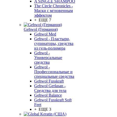
A SINGLE SHAMPOO
The Circle Chronicles -
Маски с мгновенным
эффектом
+ ЕЩЕ 7
Gehwol (Германия)
Gehwol Med
Gehwol - Пластыри,
супинаторы, средства
из гель-полимера
Gehwol -
Универсальные
средства
Gehwol -
Профессиональные и
специальные средства
Gehwol Fusskraft
Gehwol Gerlasan -
Средства для тела
Gehwol Balance
Gehwol Fusskraft Soft
Feet
+ ЕЩЕ 3