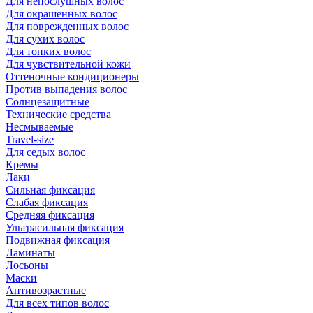
Для непослушных волос
Для окрашенных волос
Для поврежденных волос
Для сухих волос
Для тонких волос
Для чувствительной кожи
Оттеночные кондиционеры
Против выпадения волос
Солнцезащитные
Технические средства
Несмываемые
Travel-size
Для седых волос
Кремы
Лаки
Сильная фиксация
Слабая фиксация
Средняя фиксация
Ультрасильная фиксация
Подвижная фиксация
Ламинаты
Лосьоны
Маски
Антивозрастные
Для всех типов волос