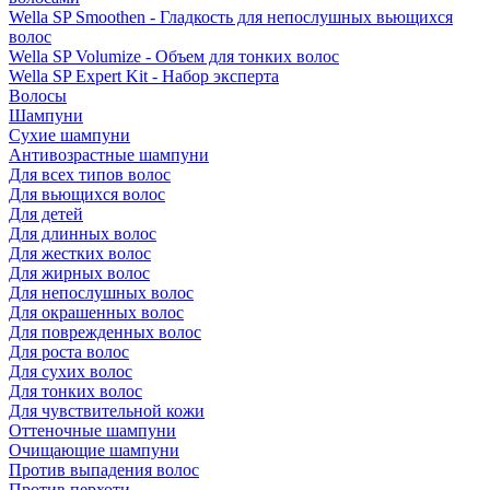
Wella SP Smoothen - Гладкость для непослушных вьющихся
волос
Wella SP Volumize - Объем для тонких волос
Wella SP Expert Kit - Набор эксперта
Волосы
Шампуни
Сухие шампуни
Антивозрастные шампуни
Для всех типов волос
Для вьющихся волос
Для детей
Для длинных волос
Для жестких волос
Для жирных волос
Для непослушных волос
Для окрашенных волос
Для поврежденных волос
Для роста волос
Для сухих волос
Для тонких волос
Для чувствительной кожи
Оттеночные шампуни
Очищающие шампуни
Против выпадения волос
Против перхоти