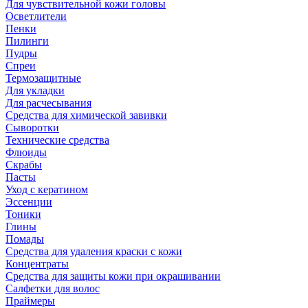
Для чувствительной кожи головы
Осветлители
Пенки
Пилинги
Пудры
Спреи
Термозащитные
Для укладки
Для расчесывания
Средства для химической завивки
Сыворотки
Технические средства
Флюиды
Скрабы
Пасты
Уход с кератином
Эссенции
Тоники
Глины
Помады
Средства для удаления краски с кожи
Концентраты
Средства для защиты кожи при окрашивании
Салфетки для волос
Праймеры