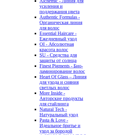
Alchemic - Линия для
усиления и
поддержания цвета
Authentic Formulas -
Органическая линия
для волос
Essential Haircare -
Eжедневный уход
OI - Абсолютная
красота волос
SU - Средства для
защиты от солнца
Finest Pigments - Био-
ламинирование волос
Heart Of Glass – Линия
для ухода и сияния
светлых волос
More Inside -
Авторские продукты
для стайлинга
Natural Tech -
Натуральный уход
Pasta & Love -
Идеальное бритье и
уход за бородой