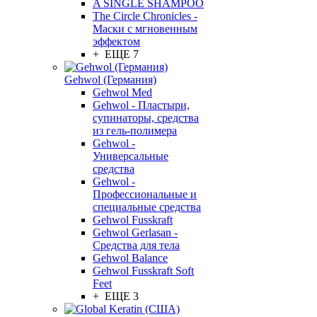
A SINGLE SHAMPOO
The Circle Chronicles -
Маски с мгновенным
эффектом
+ ЕЩЕ 7
Gehwol (Германия)
Gehwol Med
Gehwol - Пластыри,
супинаторы, средства
из гель-полимера
Gehwol -
Универсальные
средства
Gehwol -
Профессиональные и
специальные средства
Gehwol Fusskraft
Gehwol Gerlasan -
Средства для тела
Gehwol Balance
Gehwol Fusskraft Soft
Feet
+ ЕЩЕ 3