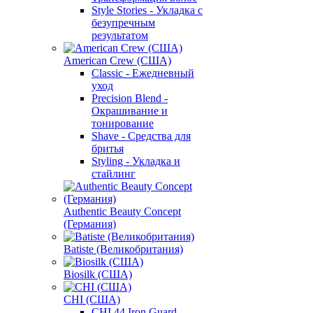
Style Stories - Укладка с
безупречным
результатом
American Crew (США)
Classic - Ежедневный
уход
Precision Blend -
Окрашивание и
тонирование
Shave - Средства для
бритья
Styling - Укладка и
стайлинг
Authentic Beauty Concept
(Германия)
Batiste (Великобритания)
Biosilk (США)
CHI (США)
CHI 44 Iron Guard -