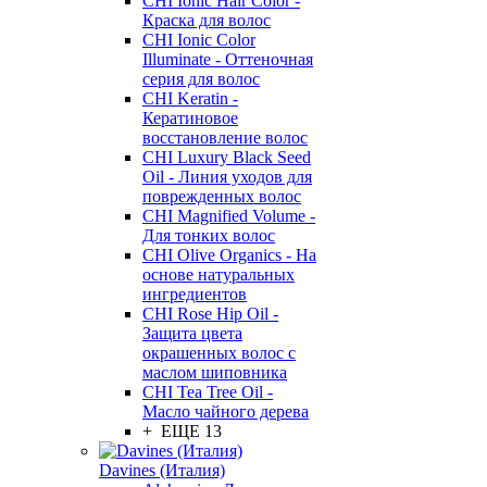
CHI Ionic Hair Color -
Краска для волос
CHI Ionic Color
Illuminate - Оттеночная
серия для волос
CHI Keratin -
Кератиновое
восстановление волос
CHI Luxury Black Seed
Oil - Линия уходов для
поврежденных волос
CHI Magnified Volume -
Для тонких волос
CHI Olive Organics - На
основе натуральных
ингредиентов
CHI Rose Hip Oil -
Защита цвета
окрашенных волос с
маслом шиповника
CHI Tea Tree Oil -
Масло чайного дерева
+ ЕЩЕ 13
Davines (Италия)