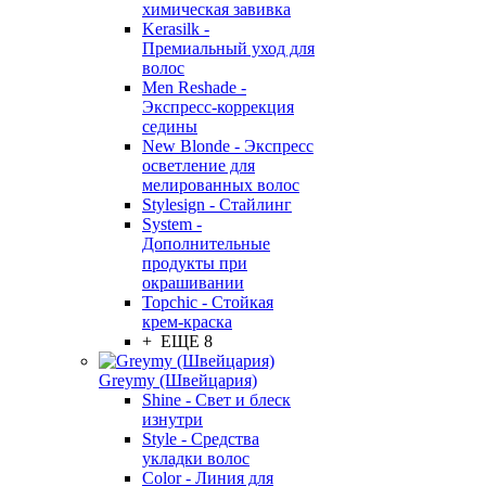
химическая завивка
Kerasilk -
Премиальный уход для
волос
Men Reshade -
Экспресс-коррекция
седины
New Blonde - Экспресс
осветление для
мелированных волос
Stylesign - Стайлинг
System -
Дополнительные
продукты при
окрашивании
Topchic - Стойкая
крем-краска
+ ЕЩЕ 8
Greymy (Швейцария)
Shine - Свет и блеск
изнутри
Style - Средства
укладки волос
Color - Линия для