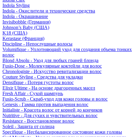
Indola Styling
Indola - Окислители и технические средства
Indola - Окрашивание
Invisibobble (Германия)
Johnson’s Baby (США)
K18 (США)
Kerastase (Франция)
Discipline - Непослушные волосы
Volumifique - Уплотняющий уход для создания объема тонких
волос
Blond Absolu - Уход для любых граней блонда
Fusio-Dose - Молекулярные коктейли для волос
Chronologiste - Искусство ревитализации волос
Couture Styling - Средства для укладки
Densifique - Потеря густоты волос
Elixir Ultime - На основе драгоценных масел
Fresh Affair - Сухой шампунь
Fusio-Scrub - Скраб-уход для кожи головы и волос
Genesis - Гамма против выпадения волос
Initialiste - Красота волос от корней до кончиков
Nutritive - Для сухих и чувствительных волос
Resistance - Восстановление волос
Soleil - Защита от солнца
Specifique - Несбалансированное состояние кожи головы