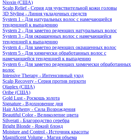
Nioxin (США)
Scalp Relief - Серия для чувствительной кожи головы
3D Styling - Линия укладочных средств
System 1 - Для натуральных волос с намечающейся
тенденцией к выпадению
System 2 - Для заметно редеющих натуральных волос
System 3 - Для окрашенных волос с намечающейся
тенденцией к выпадению
System 4 - Для заметно редеющих окрашенных волос
System 5 - Для химически обработанных волос с
намечающейся тенденцией к выпадению
System 6 - Для заметно редеющих химически обработанных
волос
Intensive Therapy - Интенсивный уход
Scalp Recovery - Серия против перхоти
Olaplex (США)
Oribe (США)
Gold Lust - Роскошь золота
Signature - Вдохновение дня
Hair Alchemy - Сила Возрождения
Beautiful Color - Великолепие цвета
Silverati - Благородство серебра
Bright Blonde - Яркий блонд
Moisture and Control - Источник красоты
Magnificent Volume - Магия объема