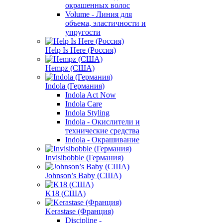
окрашенных волос
Volume - Линия для
объема, эластичности и
упругости
Help Is Here (Россия)
Hempz (США)
Indola (Германия)
Indola Act Now
Indola Care
Indola Styling
Indola - Окислители и
технические средства
Indola - Окрашивание
Invisibobble (Германия)
Johnson’s Baby (США)
K18 (США)
Kerastase (Франция)
Discipline -