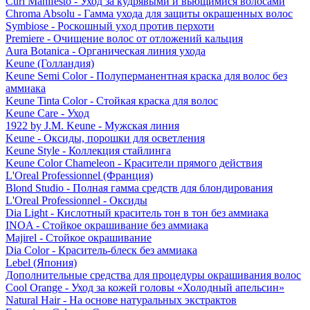
Curl Manifesto - Уход за кудрявыми и вьющимися волосами
Chroma Absolu - Гамма ухода для защиты окрашенных волос
Symbiose - Роскошный уход против перхоти
Premiere - Очищение волос от отложений кальция
Aura Botanica - Органическая линия ухода
Keune (Голландия)
Keune Semi Color - Полуперманентная краска для волос без
аммиака
Keune Tinta Color - Стойкая краска для волос
Keune Care - Уход
1922 by J.M. Keune - Мужская линия
Keune - Оксиды, порошки для осветления
Keune Style - Коллекция стайлинга
Keune Color Chameleon - Красители прямого действия
L'Oreal Professionnel (Франция)
Blond Studio - Полная гамма средств для блондирования
L'Oreal Professionnel - Оксиды
Dia Light - Кислотный краситель тон в тон без аммиака
INOA - Стойкое окрашивание без аммиака
Majirel - Стойкое окрашивание
Dia Color - Краситель-блеск без аммиака
Lebel (Япония)
Дополнительные средства для процедуры окрашивания волос
Cool Orange - Уход за кожей головы «Холодный апельсин»
Natural Hair - На основе натуральных экстрактов