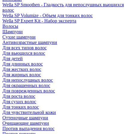
Wella SP Smoothen - Гладкость для непослушных вьющихся
волос
Wella SP Volumize - Объем для тонких волос
Wella SP Expert Kit - Набор эксперта
Волосы
Шампуни
Сухие шампуни
Антивозрастные шампуни
Для всех типов волос
Для вьющихся волос
Для детей
Для длинных волос
Для жестких волос
Для жирных волос
Для непослушных волос
Для окрашенных волос
Для поврежденных волос
Для роста волос
Для сухих волос
Для тонких волос
Для чувствительной кожи
Оттеночные шампуни
Очищающие шампуни
Против выпадения волос
Против перхоти