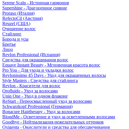
Serene Scalp - Истинная гармония
Supershine - Драгоценное сияние
Proraso (Италия)
RefectoCil (Австрия)
Reuzel (США)
Очищение волос
Стайлинг
Борода и усы
Бритье
Лицо
Revlon Professional (Испания)
Средства для окрашивания волос
Equave Instant Beauty - Мгновенная красота волос
Pro You - Для ухода и укладки волос
Revlonissimo 45 Days - Уход для окрашенных волосы
Style Masters - Средства для стайлинга
Revlon - Красители для волос
Orofluido - Уход за волосами
Uniq One - Уход в одном флаконе
ReStart - Переосмысленный уход за волосами
Schwarzkopf Professional (Германия)
Bonacure Hairtherapy - Уход за волосами
BlondMe - Осветление и уход за осветленными волосами
Goodbye - Нейтрализация нежелательных оттенков
Oxigenta - Окислители и средства для обесцвечивания