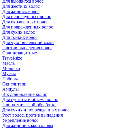
Для вьющихся волос
Для жестких волос
Для жирных волос
Для непослушных волос
Для окрашенных волос
Для поврежденных волос
Для сухих волос
Для тонких волос
Для чувствительной кожи
Против выпадения волос
Солнцезащитные
Travel-size
Масла
Молочко
Муссы
Наборы
Окислители
Ампулы
Восстановление волос
Для густоты и объема волос
При химической обработке
Для сухих и поврежденных волос
Рост волос, против выпадения
Укрепление волос
Для жирной кожи головы