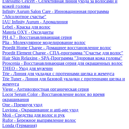
Estessimo Celcert - Селективная линия ухода за волосами и
кожей головы
Infinity Aurum Salon Care - Инновационная программа
"Абсолютное счастье"
IAU Infinity Aurum - Аромалиния
Lebel - Краска для волос
Materia OXY - Оксиданты
PH 4.7 - Восстанавливающая серия
Plia - Молекулярное моделирование волос
Proedit Home Charge - Домашнее восстановление волос
Proedit Element Charge - СПА-программа "Счастье для волос"
Hair Skin Relaxing - SPA-Программа "Здоровая кожа головы"
Proscenia - Восстанавливающая серия для окрашенных волос
THEO - Уход для мужчин
Trie - Линия для укладки с протеинами шелка и жемчуга
Trie Tuner - Линия для базовой укладки с протеинами шелка и
жемчуга
Viege - Антивозростная органическая серия
Locor Serum Color - Восстановление волос во время
окрашивания
One - Премиум уход
Luviona - Окрашивание и anti-age уход
Moii - Средства для волос и рук
Rufor - Бережное выпрямление волос
Londa (Германия)