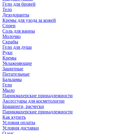
Гели для бровей
Тело
Дезодоранты
Кремы для ухода за кожей
Спреи
Соль для ванны
Молочко
Скрабы
Гели для душа
Руки
Кремы
Увлажняющие
Защитные
Питательные
Бальзамы
Гели
Мыло
Парикмахерские принадлежности
Аксессуары для косметологии
Брашинги, расчески
Парикмахерские принадлежности
Как купить
Условия оплаты
Условия доставки
О нас