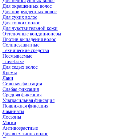
Для непослушных волос
Для окрашенных волос
Для поврежденных волос
Для сухих волос
Для тонких волос
Для чувствительной кожи
Оттеночные кондиционеры
Против выпадения волос
Солнцезащитные
Технические средства
Несмываемые
Travel-size
Для седых волос
Кремы
Лаки
Сильная фиксация
Слабая фиксация
Средняя фиксация
Ультрасильная фиксация
Подвижная фиксация
Ламинаты
Лосьоны
Маски
Антивозрастные
Для всех типов волос