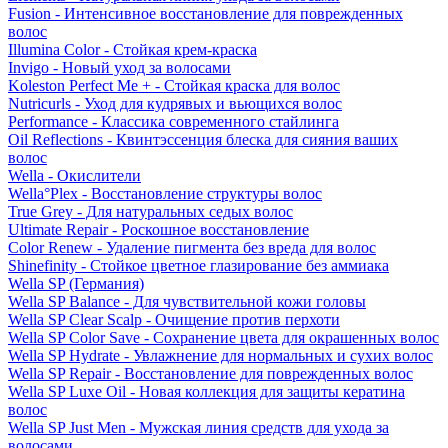
Fusion - Интенсивное восстановление для поврежденных
волос
Illumina Color - Стойкая крем-краска
Invigo - Новый уход за волосами
Koleston Perfect Me + - Стойкая краска для волос
Nutricurls - Уход для кудрявых и вьющихся волос
Performance - Классика современного стайлинга
Oil Reflections - Квинтэссенция блеска для сияния ваших
волос
Wella - Окислители
Wella°Plex - Восстановление структуры волос
True Grey - Для натуральных седых волос
Ultimate Repair - Роскошное восстановление
Color Renew - Удаление пигмента без вреда для волос
Shinefinity - Стойкое цветное глазирование без аммиака
Wella SP (Германия)
Wella SP Balance - Для чувствительной кожи головы
Wella SP Clear Scalp - Очищение против перхоти
Wella SP Color Save - Сохранение цвета для окрашенных волос
Wella SP Hydrate - Увлажнение для нормальных и сухих волос
Wella SP Repair - Восстановление для поврежденных волос
Wella SP Luxe Oil - Новая коллекция для защиты кератина
волос
Wella SP Just Men - Мужская линия средств для ухода за
волосами