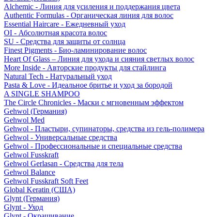
Alchemic - Линия для усиления и поддержания цвета
Authentic Formulas - Органическая линия для волос
Essential Haircare - Eжедневный уход
OI - Абсолютная красота волос
SU - Средства для защиты от солнца
Finest Pigments - Био-ламинирование волос
Heart Of Glass – Линия для ухода и сияния светлых волос
More Inside - Авторские продукты для стайлинга
Natural Tech - Натуральный уход
Pasta & Love - Идеальное бритье и уход за бородой
A SINGLE SHAMPOO
The Circle Chronicles - Маски с мгновенным эффектом
Gehwol (Германия)
Gehwol Med
Gehwol - Пластыри, супинаторы, средства из гель-полимера
Gehwol - Универсальные средства
Gehwol - Профессиональные и специальные средства
Gehwol Fusskraft
Gehwol Gerlasan - Средства для тела
Gehwol Balance
Gehwol Fusskraft Soft Feet
Global Keratin (США)
Glynt (Германия)
Glynt - Уход
Glynt - Окрашивание