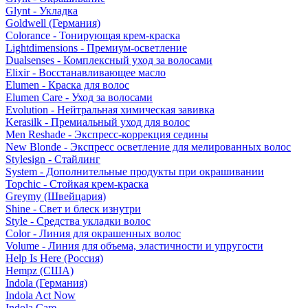
Glynt - Укладка
Goldwell (Германия)
Colorance - Тонирующая крем-краска
Lightdimensions - Премиум-осветление
Dualsenses - Комплексный уход за волосами
Elixir - Восстанавливающее масло
Elumen - Краска для волос
Elumen Care - Уход за волосами
Evolution - Нейтральная химическая завивка
Kerasilk - Премиальный уход для волос
Men Reshade - Экспресс-коррекция седины
New Blonde - Экспресс осветление для мелированных волос
Stylesign - Стайлинг
System - Дополнительные продукты при окрашивании
Topchic - Стойкая крем-краска
Greymy (Швейцария)
Shine - Свет и блеск изнутри
Style - Средства укладки волос
Color - Линия для окрашенных волос
Volume - Линия для объема, эластичности и упругости
Help Is Here (Россия)
Hempz (США)
Indola (Германия)
Indola Act Now
Indola Care