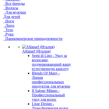
Все бренды
Волосы
Для мужчин
Для детей
Ноги
Лицо
Тело
Руки
Парикмахерские принадлежности
Alfaparf (Италия)
Semi di Lino - Уход за
волосами,
подчеркивающий вашу
естественную красоту
Blends Of Many -
Линия
профессиональных
продуктов для мужчин
Il Salone Milano -
Профессиональный
уход для волос
Lisse Design -
Трансформация волос