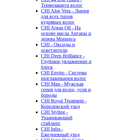
Термозащита волос
CHI Aloe Vera - Линия
для всех типов
кудрявых волос
CHI Argan Oil - На
основе масла Арганы и
дерева Моринга
CHI - Оксиды и
осветлители
CHI Deep Brilliance -
Глубокое увлажнение и
блеск
CHI Enviro - Система
разглаживания волос
CHI Man - Мужская
серия для волос, усов и
бороды
CHI Royal Treatment -
Королевский уход
CHI Styling -
Ухаживающий
стайлинг
CHI Infra -
Ежедневный уход