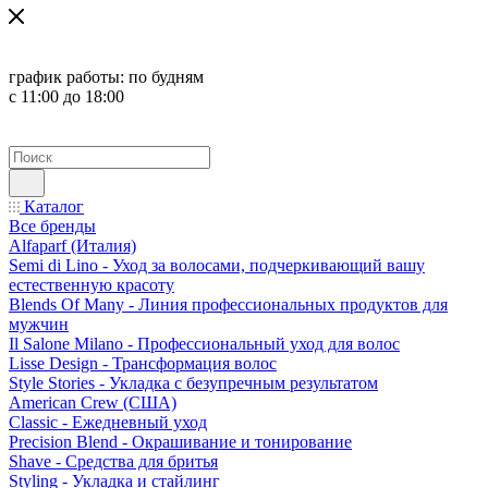
график работы:
по будням
с 11:00 до 18:00
Каталог
Все бренды
Alfaparf (Италия)
Semi di Lino - Уход за волосами, подчеркивающий вашу
естественную красоту
Blends Of Many - Линия профессиональных продуктов для
мужчин
Il Salone Milano - Профессиональный уход для волос
Lisse Design - Трансформация волос
Style Stories - Укладка с безупречным результатом
American Crew (США)
Classic - Ежедневный уход
Precision Blend - Окрашивание и тонирование
Shave - Средства для бритья
Styling - Укладка и стайлинг