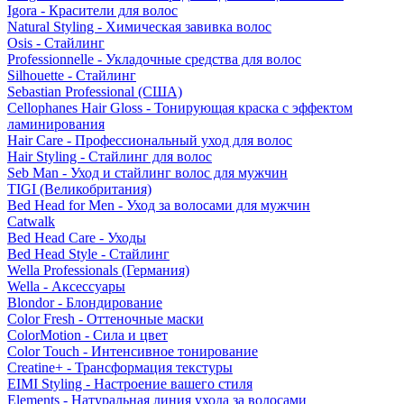
Igora - Красители для волос
Natural Styling - Химическая завивка волос
Osis - Стайлинг
Professionnelle - Укладочные средства для волос
Silhouette - Стайлинг
Sebastian Professional (США)
Cellophanes Hair Gloss - Тонирующая краска с эффектом
ламинирования
Hair Care - Профессиональный уход для волос
Hair Styling - Стайлинг для волос
Seb Man - Уход и стайлинг волос для мужчин
TIGI (Великобритания)
Bed Head for Men - Уход за волосами для мужчин
Catwalk
Bed Head Care - Уходы
Bed Head Style - Стайлинг
Wella Professionals (Германия)
Wella - Аксессуары
Blondor - Блондирование
Color Fresh - Оттеночные маски
ColorMotion - Сила и цвет
Color Touch - Интенсивное тонирование
Creatine+ - Трансформация текстуры
EIMI Styling - Настроение вашего стиля
Elements - Натуральная линия ухода за волосами