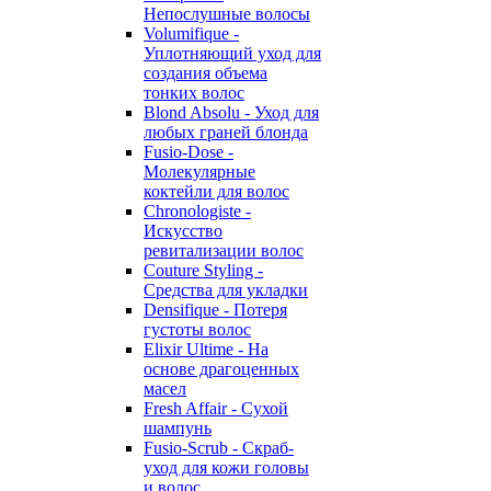
Непослушные волосы
Volumifique -
Уплотняющий уход для
создания объема
тонких волос
Blond Absolu - Уход для
любых граней блонда
Fusio-Dose -
Молекулярные
коктейли для волос
Chronologiste -
Искусство
ревитализации волос
Couture Styling -
Средства для укладки
Densifique - Потеря
густоты волос
Elixir Ultime - На
основе драгоценных
масел
Fresh Affair - Сухой
шампунь
Fusio-Scrub - Скраб-
уход для кожи головы
и волос