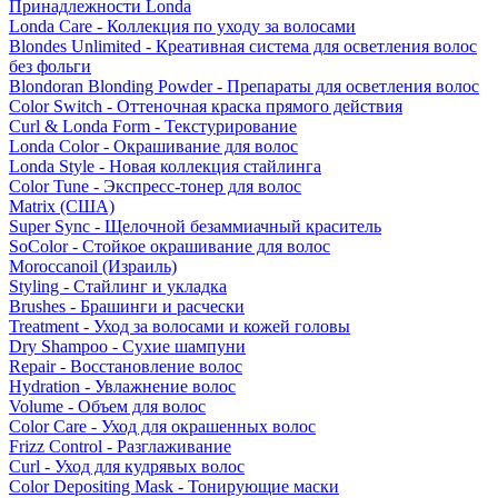
Принадлежности Londa
Londa Care - Коллекция по уходу за волосами
Blondes Unlimited - Креативная система для осветления волос
без фольги
Blondoran Blonding Powder - Препараты для осветления волос
Color Switch - Оттеночная краска прямого действия
Curl & Londa Form - Текстурирование
Londa Color - Окрашивание для волос
Londa Style - Новая коллекция стайлинга
Color Tune - Экспресс-тонер для волос
Matrix (США)
Super Sync - Щелочной безаммиачный краситель
SoColor - Стойкое окрашивание для волос
Moroccanoil (Израиль)
Styling - Стайлинг и укладка
Brushes - Брашинги и расчески
Treatment - Уход за волосами и кожей головы
Dry Shampoo - Сухие шампуни
Repair - Восстановление волос
Hydration - Увлажнение волос
Volume - Объем для волос
Color Care - Уход для окрашенных волос
Frizz Control - Разглаживание
Curl - Уход для кудрявых волос
Color Depositing Mask - Тонирующие маски