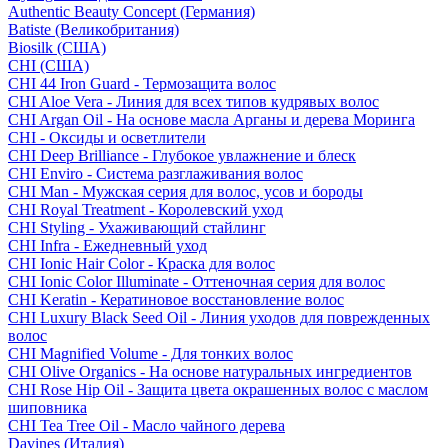
Authentic Beauty Concept (Германия)
Batiste (Великобритания)
Biosilk (США)
CHI (США)
CHI 44 Iron Guard - Термозащита волос
CHI Aloe Vera - Линия для всех типов кудрявых волос
CHI Argan Oil - На основе масла Арганы и дерева Моринга
CHI - Оксиды и осветлители
CHI Deep Brilliance - Глубокое увлажнение и блеск
CHI Enviro - Система разглаживания волос
CHI Man - Мужская серия для волос, усов и бороды
CHI Royal Treatment - Королевский уход
CHI Styling - Ухаживающий стайлинг
CHI Infra - Ежедневный уход
CHI Ionic Hair Color - Краска для волос
CHI Ionic Color Illuminate - Оттеночная серия для волос
CHI Keratin - Кератиновое восстановление волос
CHI Luxury Black Seed Oil - Линия уходов для поврежденных
волос
CHI Magnified Volume - Для тонких волос
CHI Olive Organics - На основе натуральных ингредиентов
CHI Rose Hip Oil - Защита цвета окрашенных волос с маслом
шиповника
CHI Tea Tree Oil - Масло чайного дерева
Davines (Италия)