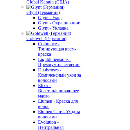
Global Keratin (США)
Glynt (Германия)
Glynt - Уход
Glynt - Окрашивание
Glynt - Укладка
Goldwell (Германия)
Colorance -
Тонирующая крем-
краска
Lightdimensions -
Премиум-осветление
Dualsenses -
Комплексный уход за
волосами
Elixir -
Восстанавливающее
масло
Elumen - Краска для
волос
Elumen Care - Уход за
волосами
Evolution -
Нейтральная