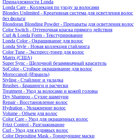
Принадлежности Londa
Londa Care - Коллекция по уходу за волосами
Blondes Unlimited - Креативная система для осветления волос
без фольги
Blondoran Blonding Powder - Препараты для осветления волос
Color Switch - Оттеночная краска прямого действия
Curl & Londa Form - Текстурирование
Londa Color - Окрашивание для волос
Londa Style - Новая коллекция стайлинга
Color Tune - Экспресс-тонер для волос
Matrix (США)
Super Sync - Щелочной безаммиачный краситель
SoColor - Стойкое окрашивание для волос
Moroccanoil (Израиль)
Styling - Стайлинг и укладка
Brushes - Брашинги и расчески
Treatment - Уход за волосами и кожей головы
Dry Shampoo - Сухие шампуни
Repair - Восстановление волос
Hydration - Увлажнение волос
Volume - Объем для волос
Color Care - Уход для окрашенных волос
Frizz Control - Разглаживание
Curl - Уход для кудрявых волос
Color Depositing Mask - Тонирующие маски