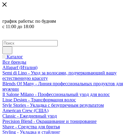
график работы:
по будням
с 11:00 до 18:00
Каталог
Все бренды
Alfaparf (Италия)
Semi di Lino - Уход за волосами, подчеркивающий вашу
естественную красоту
Blends Of Many - Линия профессиональных продуктов для
мужчин
Il Salone Milano - Профессиональный уход для волос
Lisse Design - Трансформация волос
Style Stories - Укладка с безупречным результатом
American Crew (США)
Classic - Ежедневный уход
Precision Blend - Окрашивание и тонирование
Shave - Средства для бритья
Styling - Укладка и стайлинг