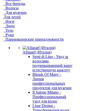
Все бренды
Волосы
Для мужчин
Для детей
Ноги
Лицо
Тело
Руки
Парикмахерские принадлежности
Alfaparf (Италия)
Semi di Lino - Уход за
волосами,
подчеркивающий вашу
естественную красоту
Blends Of Many -
Линия
профессиональных
продуктов для мужчин
Il Salone Milano -
Профессиональный
уход для волос
Lisse Design -
Трансформация волос