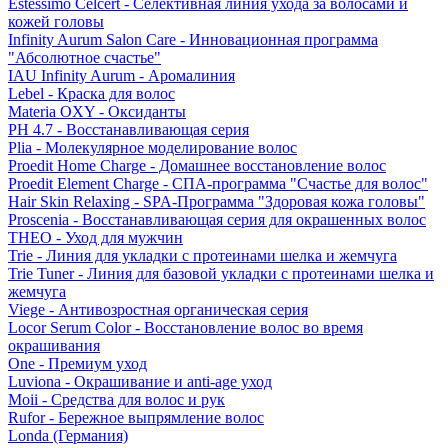
Estessimo Celcert - Селективная линия ухода за волосами и
кожей головы
Infinity Aurum Salon Care - Инновационная программа
"Абсолютное счастье"
IAU Infinity Aurum - Аромалиния
Lebel - Краска для волос
Materia OXY - Оксиданты
PH 4.7 - Восстанавливающая серия
Plia - Молекулярное моделирование волос
Proedit Home Charge - Домашнее восстановление волос
Proedit Element Charge - СПА-программа "Счастье для волос"
Hair Skin Relaxing - SPA-Программа "Здоровая кожа головы"
Proscenia - Восстанавливающая серия для окрашенных волос
THEO - Уход для мужчин
Trie - Линия для укладки с протеинами шелка и жемчуга
Trie Tuner - Линия для базовой укладки с протеинами шелка и
жемчуга
Viege - Антивозростная органическая серия
Locor Serum Color - Восстановление волос во время
окрашивания
One - Премиум уход
Luviona - Окрашивание и anti-age уход
Moii - Средства для волос и рук
Rufor - Бережное выпрямление волос
Londa (Германия)