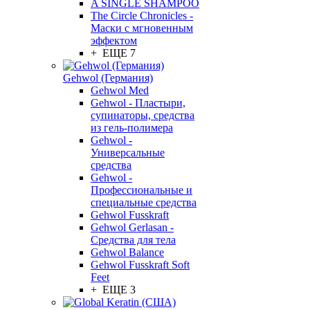
A SINGLE SHAMPOO
The Circle Chronicles -
Маски с мгновенным
эффектом
+ ЕЩЕ 7
Gehwol (Германия)
Gehwol Med
Gehwol - Пластыри,
супинаторы, средства
из гель-полимера
Gehwol -
Универсальные
средства
Gehwol -
Профессиональные и
специальные средства
Gehwol Fusskraft
Gehwol Gerlasan -
Средства для тела
Gehwol Balance
Gehwol Fusskraft Soft
Feet
+ ЕЩЕ 3