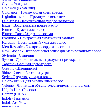
Glynt - Укладка
Goldwell (Германия)
Colorance - Тонирующая крем-краска
Lightdimensions - Премиум-осветление
Dualsenses - Комплексный уход за волосами
Elixir - Восстанавливающее масло
Elumen - Краска для волос
Elumen Care - Уход за волосами
Evolution - Нейтральная химическая завивка
Kerasilk - Премиальный уход для волос
Men Reshade - Экспресс-коррекция седины
New Blonde - Экспресс осветление для мелированных волос
Stylesign - Стайлинг
System - Дополнительные продукты при окрашивании
Topchic - Стойкая крем-краска
Greymy (Швейцария)
Shine - Свет и блеск изнутри
Style - Средства укладки волос
Color - Линия для окрашенных волос
Volume - Линия для объема, эластичности и упругости
Help Is Here (Россия)
Hempz (США)
Indola (Германия)
Indola Act Now
Indola Care