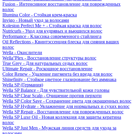
Fusion - Интенсивное восстановление для поврежденных
волос
Illumina Color - Стойкая крем-краска
Invigo - Новый уход за волосами
Koleston Perfect Me + - Стойкая краска для волос
Nutricurls - Уход для кудрявых и вьющихся волос
Performance - Классика современного стайлинга
Oil Reflections - Квинтэссенция блеска для сияния ваших
волос
Wella - Окислители
Wella°Plex - Восстановление структуры волос
True Grey - Для натуральных седых волос
Ultimate Repair - Роскошное восстановление
Color Renew - Удаление пигмента без вреда для волос
Shinefinity - Стойкое цветное глазирование без аммиака
Wella SP (Германия)
Wella SP Balance - Для чувствительной кожи головы
Wella SP Clear Scalp - Очищение против перхоти
Wella SP Color Save - Сохранение цвета для окрашенных волос
Wella SP Hydrate - Увлажнение для нормальных и сухих волос
Wella SP Repair - Восстановление для поврежденных волос
Wella SP Luxe Oil - Новая коллекция для защиты кератина
волос
Wella SP Just Men - Мужская линия средств для ухода за
волосами