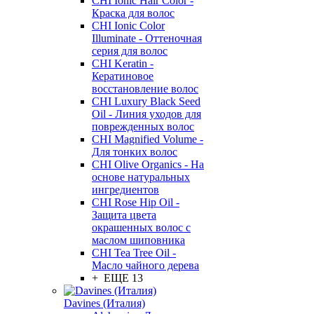
CHI Ionic Hair Color -
Краска для волос
CHI Ionic Color
Illuminate - Оттеночная
серия для волос
CHI Keratin -
Кератиновое
восстановление волос
CHI Luxury Black Seed
Oil - Линия уходов для
поврежденных волос
CHI Magnified Volume -
Для тонких волос
CHI Olive Organics - На
основе натуральных
ингредиентов
CHI Rose Hip Oil -
Защита цвета
окрашенных волос с
маслом шиповника
CHI Tea Tree Oil -
Масло чайного дерева
+ ЕЩЕ 13
Davines (Италия)