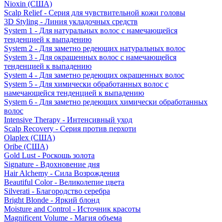
Nioxin (США)
Scalp Relief - Серия для чувствительной кожи головы
3D Styling - Линия укладочных средств
System 1 - Для натуральных волос с намечающейся
тенденцией к выпадению
System 2 - Для заметно редеющих натуральных волос
System 3 - Для окрашенных волос с намечающейся
тенденцией к выпадению
System 4 - Для заметно редеющих окрашенных волос
System 5 - Для химически обработанных волос с
намечающейся тенденцией к выпадению
System 6 - Для заметно редеющих химически обработанных
волос
Intensive Therapy - Интенсивный уход
Scalp Recovery - Серия против перхоти
Olaplex (США)
Oribe (США)
Gold Lust - Роскошь золота
Signature - Вдохновение дня
Hair Alchemy - Сила Возрождения
Beautiful Color - Великолепие цвета
Silverati - Благородство серебра
Bright Blonde - Яркий блонд
Moisture and Control - Источник красоты
Magnificent Volume - Магия объема