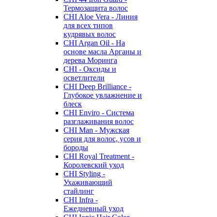
Термозащита волос
CHI Aloe Vera - Линия
для всех типов
кудрявых волос
CHI Argan Oil - На
основе масла Арганы и
дерева Моринга
CHI - Оксиды и
осветлители
CHI Deep Brilliance -
Глубокое увлажнение и
блеск
CHI Enviro - Система
разглаживания волос
CHI Man - Мужская
серия для волос, усов и
бороды
CHI Royal Treatment -
Королевский уход
CHI Styling -
Ухаживающий
стайлинг
CHI Infra -
Ежедневный уход