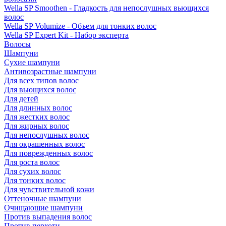
Wella SP Smoothen - Гладкость для непослушных вьющихся
волос
Wella SP Volumize - Объем для тонких волос
Wella SP Expert Kit - Набор эксперта
Волосы
Шампуни
Сухие шампуни
Антивозрастные шампуни
Для всех типов волос
Для вьющихся волос
Для детей
Для длинных волос
Для жестких волос
Для жирных волос
Для непослушных волос
Для окрашенных волос
Для поврежденных волос
Для роста волос
Для сухих волос
Для тонких волос
Для чувствительной кожи
Оттеночные шампуни
Очищающие шампуни
Против выпадения волос
Против перхоти