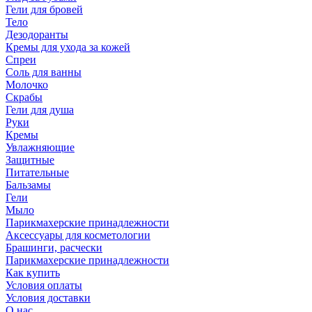
Гели для бровей
Тело
Дезодоранты
Кремы для ухода за кожей
Спреи
Соль для ванны
Молочко
Скрабы
Гели для душа
Руки
Кремы
Увлажняющие
Защитные
Питательные
Бальзамы
Гели
Мыло
Парикмахерские принадлежности
Аксессуары для косметологии
Брашинги, расчески
Парикмахерские принадлежности
Как купить
Условия оплаты
Условия доставки
О нас