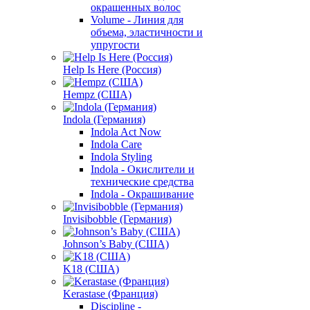
окрашенных волос
Volume - Линия для
объема, эластичности и
упругости
Help Is Here (Россия)
Hempz (США)
Indola (Германия)
Indola Act Now
Indola Care
Indola Styling
Indola - Окислители и
технические средства
Indola - Окрашивание
Invisibobble (Германия)
Johnson’s Baby (США)
K18 (США)
Kerastase (Франция)
Discipline -