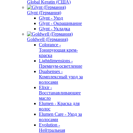
Global Keratin (США)
Glynt (Германия)
Glynt - Уход
Glynt - Окрашивание
Glynt - Укладка
Goldwell (Германия)
Colorance -
Тонирующая крем-
краска
Lightdimensions -
Премиум-осветление
Dualsenses -
Комплексный уход за
волосами
Elixir -
Восстанавливающее
масло
Elumen - Краска для
волос
Elumen Care - Уход за
волосами
Evolution -
Нейтральная