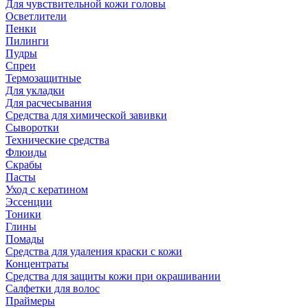
Для чувствительной кожи головы
Осветлители
Пенки
Пилинги
Пудры
Спреи
Термозащитные
Для укладки
Для расчесывания
Средства для химической завивки
Сыворотки
Технические средства
Флюиды
Скрабы
Пасты
Уход с кератином
Эссенции
Тоники
Глины
Помады
Средства для удаления краски с кожи
Концентраты
Средства для защиты кожи при окрашивании
Салфетки для волос
Праймеры