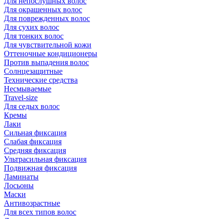
Для непослушных волос
Для окрашенных волос
Для поврежденных волос
Для сухих волос
Для тонких волос
Для чувствительной кожи
Оттеночные кондиционеры
Против выпадения волос
Солнцезащитные
Технические средства
Несмываемые
Travel-size
Для седых волос
Кремы
Лаки
Сильная фиксация
Слабая фиксация
Средняя фиксация
Ультрасильная фиксация
Подвижная фиксация
Ламинаты
Лосьоны
Маски
Антивозрастные
Для всех типов волос