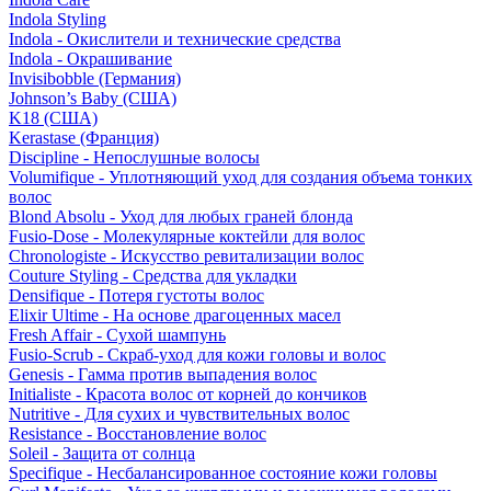
Indola Styling
Indola - Окислители и технические средства
Indola - Окрашивание
Invisibobble (Германия)
Johnson’s Baby (США)
K18 (США)
Kerastase (Франция)
Discipline - Непослушные волосы
Volumifique - Уплотняющий уход для создания объема тонких
волос
Blond Absolu - Уход для любых граней блонда
Fusio-Dose - Молекулярные коктейли для волос
Chronologiste - Искусство ревитализации волос
Couture Styling - Средства для укладки
Densifique - Потеря густоты волос
Elixir Ultime - На основе драгоценных масел
Fresh Affair - Сухой шампунь
Fusio-Scrub - Скраб-уход для кожи головы и волос
Genesis - Гамма против выпадения волос
Initialiste - Красота волос от корней до кончиков
Nutritive - Для сухих и чувствительных волос
Resistance - Восстановление волос
Soleil - Защита от солнца
Specifique - Несбалансированное состояние кожи головы