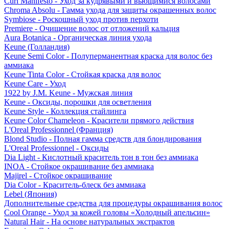
Curl Manifesto - Уход за кудрявыми и вьющимися волосами
Chroma Absolu - Гамма ухода для защиты окрашенных волос
Symbiose - Роскошный уход против перхоти
Premiere - Очищение волос от отложений кальция
Aura Botanica - Органическая линия ухода
Keune (Голландия)
Keune Semi Color - Полуперманентная краска для волос без
аммиака
Keune Tinta Color - Стойкая краска для волос
Keune Care - Уход
1922 by J.M. Keune - Мужская линия
Keune - Оксиды, порошки для осветления
Keune Style - Коллекция стайлинга
Keune Color Chameleon - Красители прямого действия
L'Oreal Professionnel (Франция)
Blond Studio - Полная гамма средств для блондирования
L'Oreal Professionnel - Оксиды
Dia Light - Кислотный краситель тон в тон без аммиака
INOA - Стойкое окрашивание без аммиака
Majirel - Стойкое окрашивание
Dia Color - Краситель-блеск без аммиака
Lebel (Япония)
Дополнительные средства для процедуры окрашивания волос
Cool Orange - Уход за кожей головы «Холодный апельсин»
Natural Hair - На основе натуральных экстрактов