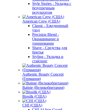
Style Stories - Укладка с
безупречным
результатом
American Crew (США)
Classic - Ежедневный
уход
Precision Blend -
Окрашивание и
тонирование
Shave - Средства для
бритья
Styling - Укладка и
стайлинг
Authentic Beauty Concept
(Германия)
Batiste (Великобритания)
Biosilk (США)
CHI (США)
CHI 44 Iron Guard -