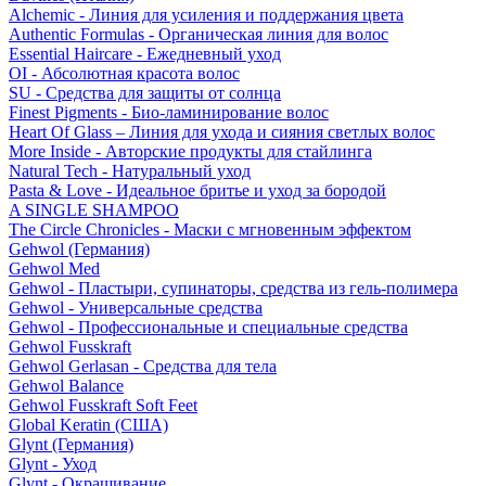
Alchemic - Линия для усиления и поддержания цвета
Authentic Formulas - Органическая линия для волос
Essential Haircare - Eжедневный уход
OI - Абсолютная красота волос
SU - Средства для защиты от солнца
Finest Pigments - Био-ламинирование волос
Heart Of Glass – Линия для ухода и сияния светлых волос
More Inside - Авторские продукты для стайлинга
Natural Tech - Натуральный уход
Pasta & Love - Идеальное бритье и уход за бородой
A SINGLE SHAMPOO
The Circle Chronicles - Маски с мгновенным эффектом
Gehwol (Германия)
Gehwol Med
Gehwol - Пластыри, супинаторы, средства из гель-полимера
Gehwol - Универсальные средства
Gehwol - Профессиональные и специальные средства
Gehwol Fusskraft
Gehwol Gerlasan - Средства для тела
Gehwol Balance
Gehwol Fusskraft Soft Feet
Global Keratin (США)
Glynt (Германия)
Glynt - Уход
Glynt - Окрашивание