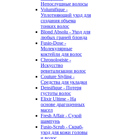
Непослушные волосы
Volumifique -
Уплотняющий уход для
создания объема
тонких волос
Blond Absolu - Уход для
любых граней блонда
Fusio-Dose -
Молекулярные
коктейли для волос
Chronologiste -
Искусство
ревитализации волос
Couture Styling -
Средства для укладки
Densifique - Потеря
густоты волос
Elixir Ultime - На
основе драгоценных
масел
Fresh Affair - Сухой
шампунь
Fusio-Scrub - Скраб-
уход для кожи головы
и волос