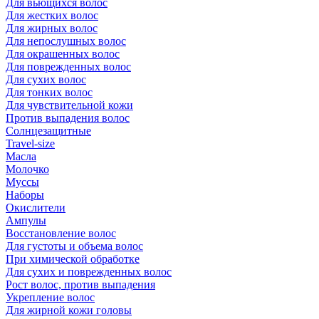
Для вьющихся волос
Для жестких волос
Для жирных волос
Для непослушных волос
Для окрашенных волос
Для поврежденных волос
Для сухих волос
Для тонких волос
Для чувствительной кожи
Против выпадения волос
Солнцезащитные
Travel-size
Масла
Молочко
Муссы
Наборы
Окислители
Ампулы
Восстановление волос
Для густоты и объема волос
При химической обработке
Для сухих и поврежденных волос
Рост волос, против выпадения
Укрепление волос
Для жирной кожи головы