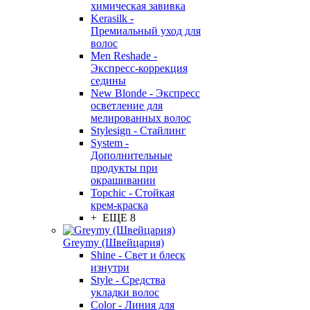
химическая завивка
Kerasilk -
Премиальный уход для
волос
Men Reshade -
Экспресс-коррекция
седины
New Blonde - Экспресс
осветление для
мелированных волос
Stylesign - Стайлинг
System -
Дополнительные
продукты при
окрашивании
Topchic - Стойкая
крем-краска
+ ЕЩЕ 8
Greymy (Швейцария)
Shine - Свет и блеск
изнутри
Style - Средства
укладки волос
Color - Линия для