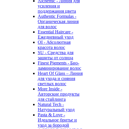
Alchemic - Линия для
усиления и
поддержания цвета
Authentic Formulas -
Органическая линия
для волос
Essential Haircare -
Eжедневный уход
OI - Абсолютная
красота волос
SU - Средства для
защиты от солнца
Finest Pigments - Био-
ламинирование волос
Heart Of Glass – Линия
для ухода и сияния
светлых волос
More Inside -
Авторские продукты
для стайлинга
Natural Tech -
Натуральный уход
Pasta & Love -
Идеальное бритье и
уход за бородой