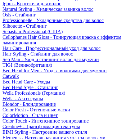
Igora - Красители для волос
Natural Styling - Химическая завивка волос
Osis - Стайлинг
Professionnelle - Укладочные средства для волос
Silhouette - Стайлинг
Sebastian Professional (США)
Cellophanes Hair Gloss - Тонирующая краска с эффектом
ламинирования
Hair Care - Профессиональный уход для волос
Hair Styling - Стайлинг для волос
Seb Man - Уход и стайлинг волос для мужчин
TIGI (Великобритания)
Bed Head for Men - Уход за волосами для мужчин
Catwalk
Bed Head Care - Уходы
Bed Head Style - Стайлинг
Wella Professionals (Германия)
Wella - Аксессуары
Blondor - Блондирование
Color Fresh - Оттеночные маски
ColorMotion - Сила и цвет
Color Touch - Интенсивное тонирование
Creatine+ - Трансформация текстуры
EIMI Styling - Настроение вашего стиля
Elements - Натуральная линия ухода за волосами