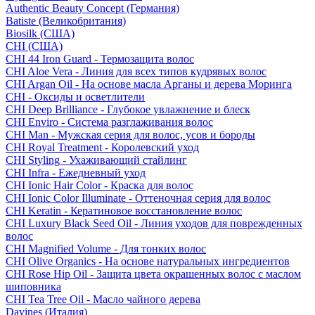
Authentic Beauty Concept (Германия)
Batiste (Великобритания)
Biosilk (США)
CHI (США)
CHI 44 Iron Guard - Термозащита волос
CHI Aloe Vera - Линия для всех типов кудрявых волос
CHI Argan Oil - На основе масла Арганы и дерева Моринга
CHI - Оксиды и осветлители
CHI Deep Brilliance - Глубокое увлажнение и блеск
CHI Enviro - Система разглаживания волос
CHI Man - Мужская серия для волос, усов и бороды
CHI Royal Treatment - Королевский уход
CHI Styling - Ухаживающий стайлинг
CHI Infra - Ежедневный уход
CHI Ionic Hair Color - Краска для волос
CHI Ionic Color Illuminate - Оттеночная серия для волос
CHI Keratin - Кератиновое восстановление волос
CHI Luxury Black Seed Oil - Линия уходов для поврежденных
волос
CHI Magnified Volume - Для тонких волос
CHI Olive Organics - На основе натуральных ингредиентов
CHI Rose Hip Oil - Защита цвета окрашенных волос с маслом
шиповника
CHI Tea Tree Oil - Масло чайного дерева
Davines (Италия)