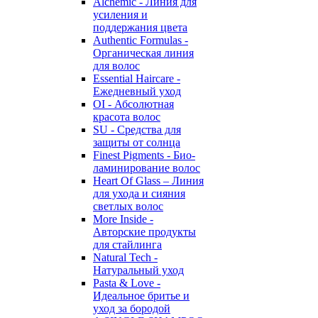
Alchemic - Линия для
усиления и
поддержания цвета
Authentic Formulas -
Органическая линия
для волос
Essential Haircare -
Eжедневный уход
OI - Абсолютная
красота волос
SU - Средства для
защиты от солнца
Finest Pigments - Био-
ламинирование волос
Heart Of Glass – Линия
для ухода и сияния
светлых волос
More Inside -
Авторские продукты
для стайлинга
Natural Tech -
Натуральный уход
Pasta & Love -
Идеальное бритье и
уход за бородой