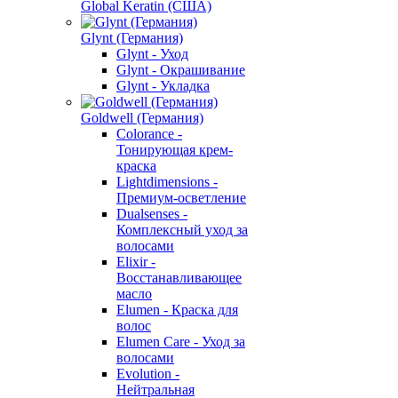
Global Keratin (США)
Glynt (Германия)
Glynt - Уход
Glynt - Окрашивание
Glynt - Укладка
Goldwell (Германия)
Colorance -
Тонирующая крем-
краска
Lightdimensions -
Премиум-осветление
Dualsenses -
Комплексный уход за
волосами
Elixir -
Восстанавливающее
масло
Elumen - Краска для
волос
Elumen Care - Уход за
волосами
Evolution -
Нейтральная