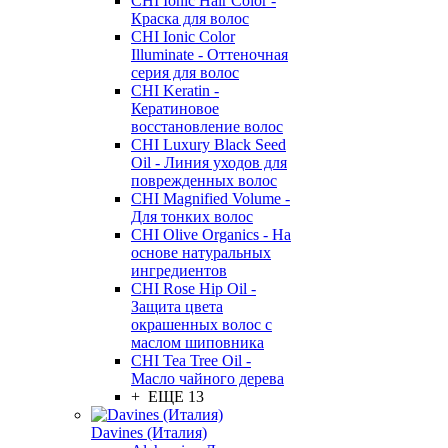
CHI Ionic Hair Color -
Краска для волос
CHI Ionic Color
Illuminate - Оттеночная
серия для волос
CHI Keratin -
Кератиновое
восстановление волос
CHI Luxury Black Seed
Oil - Линия уходов для
поврежденных волос
CHI Magnified Volume -
Для тонких волос
CHI Olive Organics - На
основе натуральных
ингредиентов
CHI Rose Hip Oil -
Защита цвета
окрашенных волос с
маслом шиповника
CHI Tea Tree Oil -
Масло чайного дерева
+ ЕЩЕ 13
Davines (Италия)