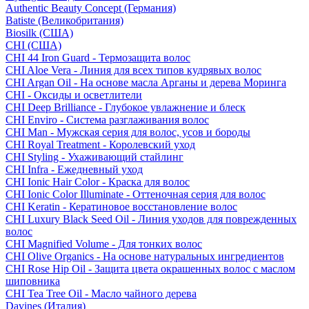
Authentic Beauty Concept (Германия)
Batiste (Великобритания)
Biosilk (США)
CHI (США)
CHI 44 Iron Guard - Термозащита волос
CHI Aloe Vera - Линия для всех типов кудрявых волос
CHI Argan Oil - На основе масла Арганы и дерева Моринга
CHI - Оксиды и осветлители
CHI Deep Brilliance - Глубокое увлажнение и блеск
CHI Enviro - Система разглаживания волос
CHI Man - Мужская серия для волос, усов и бороды
CHI Royal Treatment - Королевский уход
CHI Styling - Ухаживающий стайлинг
CHI Infra - Ежедневный уход
CHI Ionic Hair Color - Краска для волос
CHI Ionic Color Illuminate - Оттеночная серия для волос
CHI Keratin - Кератиновое восстановление волос
CHI Luxury Black Seed Oil - Линия уходов для поврежденных
волос
CHI Magnified Volume - Для тонких волос
CHI Olive Organics - На основе натуральных ингредиентов
CHI Rose Hip Oil - Защита цвета окрашенных волос с маслом
шиповника
CHI Tea Tree Oil - Масло чайного дерева
Davines (Италия)