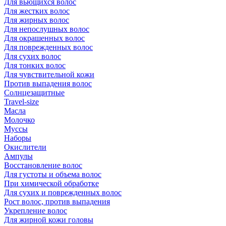
Для вьющихся волос
Для жестких волос
Для жирных волос
Для непослушных волос
Для окрашенных волос
Для поврежденных волос
Для сухих волос
Для тонких волос
Для чувствительной кожи
Против выпадения волос
Солнцезащитные
Travel-size
Масла
Молочко
Муссы
Наборы
Окислители
Ампулы
Восстановление волос
Для густоты и объема волос
При химической обработке
Для сухих и поврежденных волос
Рост волос, против выпадения
Укрепление волос
Для жирной кожи головы