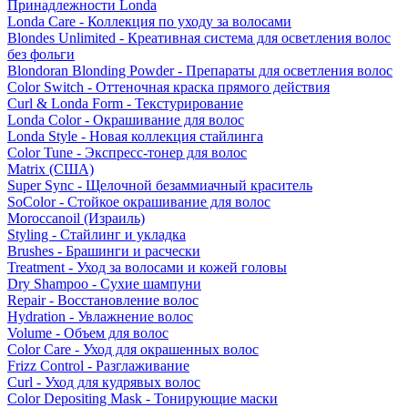
Принадлежности Londa
Londa Care - Коллекция по уходу за волосами
Blondes Unlimited - Креативная система для осветления волос
без фольги
Blondoran Blonding Powder - Препараты для осветления волос
Color Switch - Оттеночная краска прямого действия
Curl & Londa Form - Текстурирование
Londa Color - Окрашивание для волос
Londa Style - Новая коллекция стайлинга
Color Tune - Экспресс-тонер для волос
Matrix (США)
Super Sync - Щелочной безаммиачный краситель
SoColor - Стойкое окрашивание для волос
Moroccanoil (Израиль)
Styling - Стайлинг и укладка
Brushes - Брашинги и расчески
Treatment - Уход за волосами и кожей головы
Dry Shampoo - Сухие шампуни
Repair - Восстановление волос
Hydration - Увлажнение волос
Volume - Объем для волос
Color Care - Уход для окрашенных волос
Frizz Control - Разглаживание
Curl - Уход для кудрявых волос
Color Depositing Mask - Тонирующие маски