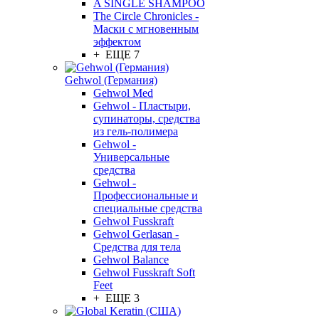
A SINGLE SHAMPOO
The Circle Chronicles -
Маски с мгновенным
эффектом
+ ЕЩЕ 7
Gehwol (Германия)
Gehwol Med
Gehwol - Пластыри,
супинаторы, средства
из гель-полимера
Gehwol -
Универсальные
средства
Gehwol -
Профессиональные и
специальные средства
Gehwol Fusskraft
Gehwol Gerlasan -
Средства для тела
Gehwol Balance
Gehwol Fusskraft Soft
Feet
+ ЕЩЕ 3