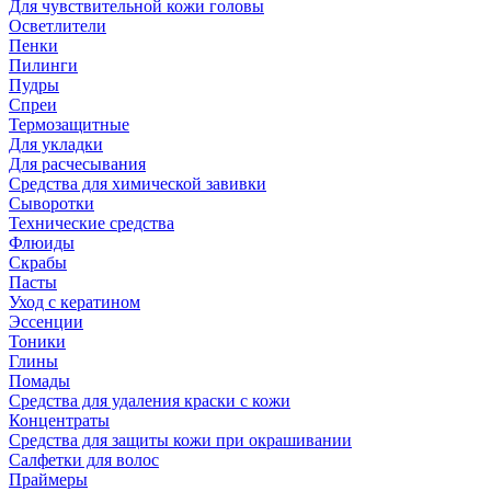
Для чувствительной кожи головы
Осветлители
Пенки
Пилинги
Пудры
Спреи
Термозащитные
Для укладки
Для расчесывания
Средства для химической завивки
Сыворотки
Технические средства
Флюиды
Скрабы
Пасты
Уход с кератином
Эссенции
Тоники
Глины
Помады
Средства для удаления краски с кожи
Концентраты
Средства для защиты кожи при окрашивании
Салфетки для волос
Праймеры