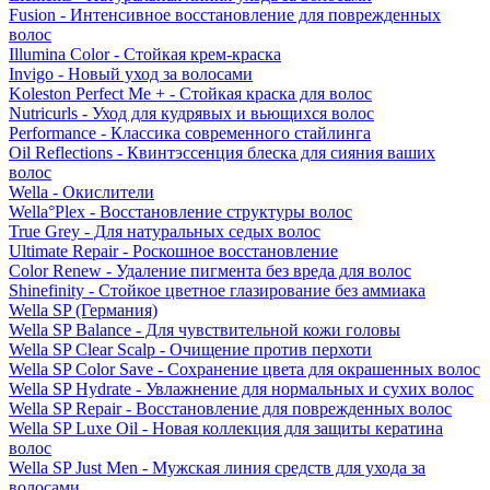
Fusion - Интенсивное восстановление для поврежденных
волос
Illumina Color - Стойкая крем-краска
Invigo - Новый уход за волосами
Koleston Perfect Me + - Стойкая краска для волос
Nutricurls - Уход для кудрявых и вьющихся волос
Performance - Классика современного стайлинга
Oil Reflections - Квинтэссенция блеска для сияния ваших
волос
Wella - Окислители
Wella°Plex - Восстановление структуры волос
True Grey - Для натуральных седых волос
Ultimate Repair - Роскошное восстановление
Color Renew - Удаление пигмента без вреда для волос
Shinefinity - Стойкое цветное глазирование без аммиака
Wella SP (Германия)
Wella SP Balance - Для чувствительной кожи головы
Wella SP Clear Scalp - Очищение против перхоти
Wella SP Color Save - Сохранение цвета для окрашенных волос
Wella SP Hydrate - Увлажнение для нормальных и сухих волос
Wella SP Repair - Восстановление для поврежденных волос
Wella SP Luxe Oil - Новая коллекция для защиты кератина
волос
Wella SP Just Men - Мужская линия средств для ухода за
волосами