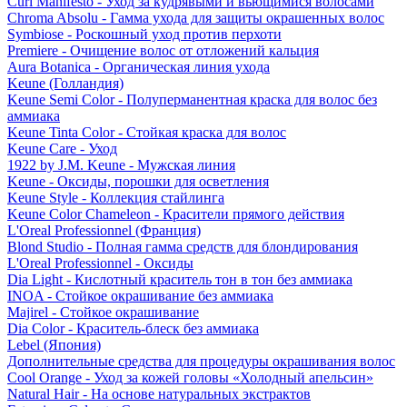
Curl Manifesto - Уход за кудрявыми и вьющимися волосами
Chroma Absolu - Гамма ухода для защиты окрашенных волос
Symbiose - Роскошный уход против перхоти
Premiere - Очищение волос от отложений кальция
Aura Botanica - Органическая линия ухода
Keune (Голландия)
Keune Semi Color - Полуперманентная краска для волос без
аммиака
Keune Tinta Color - Стойкая краска для волос
Keune Care - Уход
1922 by J.M. Keune - Мужская линия
Keune - Оксиды, порошки для осветления
Keune Style - Коллекция стайлинга
Keune Color Chameleon - Красители прямого действия
L'Oreal Professionnel (Франция)
Blond Studio - Полная гамма средств для блондирования
L'Oreal Professionnel - Оксиды
Dia Light - Кислотный краситель тон в тон без аммиака
INOA - Стойкое окрашивание без аммиака
Majirel - Стойкое окрашивание
Dia Color - Краситель-блеск без аммиака
Lebel (Япония)
Дополнительные средства для процедуры окрашивания волос
Cool Orange - Уход за кожей головы «Холодный апельсин»
Natural Hair - На основе натуральных экстрактов