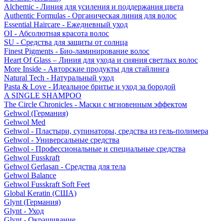
Alchemic - Линия для усиления и поддержания цвета
Authentic Formulas - Органическая линия для волос
Essential Haircare - Eжедневный уход
OI - Абсолютная красота волос
SU - Средства для защиты от солнца
Finest Pigments - Био-ламинирование волос
Heart Of Glass – Линия для ухода и сияния светлых волос
More Inside - Авторские продукты для стайлинга
Natural Tech - Натуральный уход
Pasta & Love - Идеальное бритье и уход за бородой
A SINGLE SHAMPOO
The Circle Chronicles - Маски с мгновенным эффектом
Gehwol (Германия)
Gehwol Med
Gehwol - Пластыри, супинаторы, средства из гель-полимера
Gehwol - Универсальные средства
Gehwol - Профессиональные и специальные средства
Gehwol Fusskraft
Gehwol Gerlasan - Средства для тела
Gehwol Balance
Gehwol Fusskraft Soft Feet
Global Keratin (США)
Glynt (Германия)
Glynt - Уход
Glynt - Окрашивание