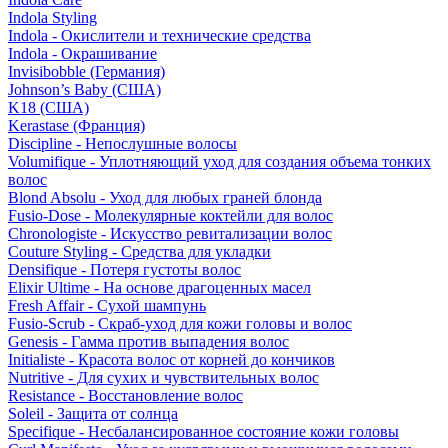
Indola Styling
Indola - Окислители и технические средства
Indola - Окрашивание
Invisibobble (Германия)
Johnson’s Baby (США)
K18 (США)
Kerastase (Франция)
Discipline - Непослушные волосы
Volumifique - Уплотняющий уход для создания объема тонких
волос
Blond Absolu - Уход для любых граней блонда
Fusio-Dose - Молекулярные коктейли для волос
Chronologiste - Искусство ревитализации волос
Couture Styling - Средства для укладки
Densifique - Потеря густоты волос
Elixir Ultime - На основе драгоценных масел
Fresh Affair - Сухой шампунь
Fusio-Scrub - Скраб-уход для кожи головы и волос
Genesis - Гамма против выпадения волос
Initialiste - Красота волос от корней до кончиков
Nutritive - Для сухих и чувствительных волос
Resistance - Восстановление волос
Soleil - Защита от солнца
Specifique - Несбалансированное состояние кожи головы