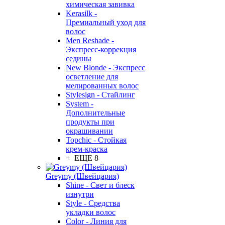
химическая завивка
Kerasilk -
Премиальный уход для
волос
Men Reshade -
Экспресс-коррекция
седины
New Blonde - Экспресс
осветление для
мелированных волос
Stylesign - Стайлинг
System -
Дополнительные
продукты при
окрашивании
Topchic - Стойкая
крем-краска
+ ЕЩЕ 8
Greymy (Швейцария)
Shine - Свет и блеск
изнутри
Style - Средства
укладки волос
Color - Линия для