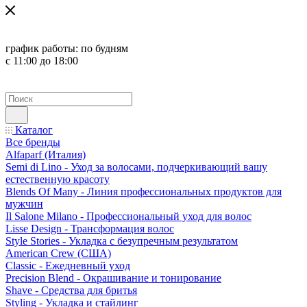
график работы:
по будням
с 11:00 до 18:00
Каталог
Все бренды
Alfaparf (Италия)
Semi di Lino - Уход за волосами, подчеркивающий вашу
естественную красоту
Blends Of Many - Линия профессиональных продуктов для
мужчин
Il Salone Milano - Профессиональный уход для волос
Lisse Design - Трансформация волос
Style Stories - Укладка с безупречным результатом
American Crew (США)
Classic - Ежедневный уход
Precision Blend - Окрашивание и тонирование
Shave - Средства для бритья
Styling - Укладка и стайлинг