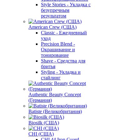
Style Stories - Укладка с
безупречным
результатом
American Crew (США)
Classic - Ежедневный
уход
Precision Blend -
Окрашивание и
тонирование
Shave - Средства для
бритья
Styling - Укладка и
стайлинг
Authentic Beauty Concept
(Германия)
Batiste (Великобритания)
Biosilk (США)
CHI (США)
CHI 44 Iron Guard -