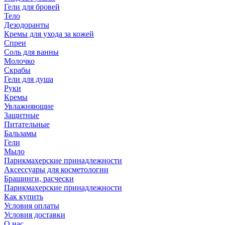
Гели для бровей
Тело
Дезодоранты
Кремы для ухода за кожей
Спреи
Соль для ванны
Молочко
Скрабы
Гели для душа
Руки
Кремы
Увлажняющие
Защитные
Питательные
Бальзамы
Гели
Мыло
Парикмахерские принадлежности
Аксессуары для косметологии
Брашинги, расчески
Парикмахерские принадлежности
Как купить
Условия оплаты
Условия доставки
О нас