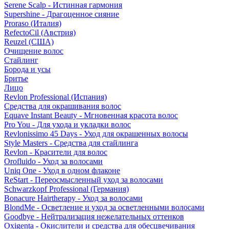
Serene Scalp - Истинная гармония
Supershine - Драгоценное сияние
Proraso (Италия)
RefectoCil (Австрия)
Reuzel (США)
Очищение волос
Стайлинг
Борода и усы
Бритье
Лицо
Revlon Professional (Испания)
Средства для окрашивания волос
Equave Instant Beauty - Мгновенная красота волос
Pro You - Для ухода и укладки волос
Revlonissimo 45 Days - Уход для окрашенных волосы
Style Masters - Средства для стайлинга
Revlon - Красители для волос
Orofluido - Уход за волосами
Uniq One - Уход в одном флаконе
ReStart - Переосмысленный уход за волосами
Schwarzkopf Professional (Германия)
Bonacure Hairtherapy - Уход за волосами
BlondMe - Осветление и уход за осветленными волосами
Goodbye - Нейтрализация нежелательных оттенков
Oxigenta - Окислители и средства для обесцвечивания