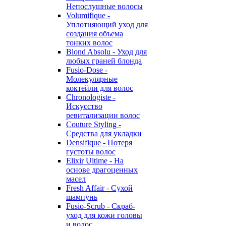
Непослушные волосы
Volumifique -
Уплотняющий уход для
создания объема
тонких волос
Blond Absolu - Уход для
любых граней блонда
Fusio-Dose -
Молекулярные
коктейли для волос
Chronologiste -
Искусство
ревитализации волос
Couture Styling -
Средства для укладки
Densifique - Потеря
густоты волос
Elixir Ultime - На
основе драгоценных
масел
Fresh Affair - Сухой
шампунь
Fusio-Scrub - Скраб-
уход для кожи головы
и волос