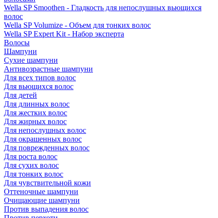
Wella SP Smoothen - Гладкость для непослушных вьющихся
волос
Wella SP Volumize - Объем для тонких волос
Wella SP Expert Kit - Набор эксперта
Волосы
Шампуни
Сухие шампуни
Антивозрастные шампуни
Для всех типов волос
Для вьющихся волос
Для детей
Для длинных волос
Для жестких волос
Для жирных волос
Для непослушных волос
Для окрашенных волос
Для поврежденных волос
Для роста волос
Для сухих волос
Для тонких волос
Для чувствительной кожи
Оттеночные шампуни
Очищающие шампуни
Против выпадения волос
Против перхоти