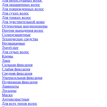
Для непослушных волос
Для окрашенных волос
Для поврежденных волос
Для сухих волос
Для тонких волос
Для чувствительной кожи
Оттеночные кондиционеры
Против выпадения волос
Солнцезащитные
Технические средства
Несмываемые
Travel-size
Для седых волос
Кремы
Лаки
Сильная фиксация
Слабая фиксация
Средняя фиксация
Ультрасильная фиксация
Подвижная фиксация
Ламинаты
Лосьоны
Маски
Антивозрастные
Для всех типов волос