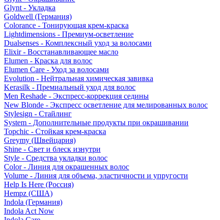
Glynt - Укладка
Goldwell (Германия)
Colorance - Тонирующая крем-краска
Lightdimensions - Премиум-осветление
Dualsenses - Комплексный уход за волосами
Elixir - Восстанавливающее масло
Elumen - Краска для волос
Elumen Care - Уход за волосами
Evolution - Нейтральная химическая завивка
Kerasilk - Премиальный уход для волос
Men Reshade - Экспресс-коррекция седины
New Blonde - Экспресс осветление для мелированных волос
Stylesign - Стайлинг
System - Дополнительные продукты при окрашивании
Topchic - Стойкая крем-краска
Greymy (Швейцария)
Shine - Свет и блеск изнутри
Style - Средства укладки волос
Color - Линия для окрашенных волос
Volume - Линия для объема, эластичности и упругости
Help Is Here (Россия)
Hempz (США)
Indola (Германия)
Indola Act Now
Indola Care