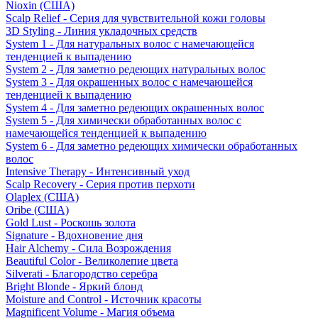
Nioxin (США)
Scalp Relief - Серия для чувствительной кожи головы
3D Styling - Линия укладочных средств
System 1 - Для натуральных волос с намечающейся
тенденцией к выпадению
System 2 - Для заметно редеющих натуральных волос
System 3 - Для окрашенных волос с намечающейся
тенденцией к выпадению
System 4 - Для заметно редеющих окрашенных волос
System 5 - Для химически обработанных волос с
намечающейся тенденцией к выпадению
System 6 - Для заметно редеющих химически обработанных
волос
Intensive Therapy - Интенсивный уход
Scalp Recovery - Серия против перхоти
Olaplex (США)
Oribe (США)
Gold Lust - Роскошь золота
Signature - Вдохновение дня
Hair Alchemy - Сила Возрождения
Beautiful Color - Великолепие цвета
Silverati - Благородство серебра
Bright Blonde - Яркий блонд
Moisture and Control - Источник красоты
Magnificent Volume - Магия объема