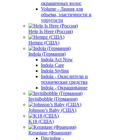
окрашенных волос
Volume - Линия для
объема, эластичности и
упругости
Help Is Here (Россия)
Hempz (США)
Indola (Германия)
Indola Act Now
Indola Care
Indola Styling
Indola - Окислители и
технические средства
Indola - Окрашивание
Invisibobble (Германия)
Johnson’s Baby (США)
K18 (США)
Kerastase (Франция)
Discipline -