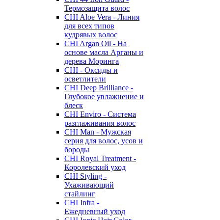
Термозащита волос
CHI Aloe Vera - Линия
для всех типов
кудрявых волос
CHI Argan Oil - На
основе масла Арганы и
дерева Моринга
CHI - Оксиды и
осветлители
CHI Deep Brilliance -
Глубокое увлажнение и
блеск
CHI Enviro - Система
разглаживания волос
CHI Man - Мужская
серия для волос, усов и
бороды
CHI Royal Treatment -
Королевский уход
CHI Styling -
Ухаживающий
стайлинг
CHI Infra -
Ежедневный уход