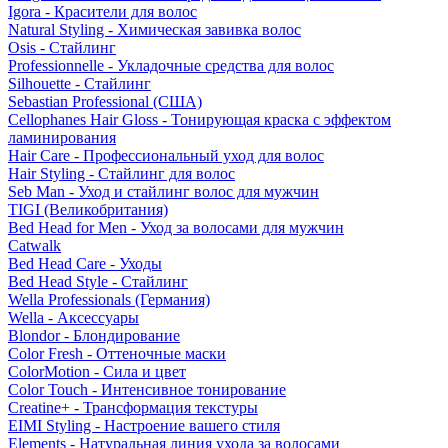
Igora - Красители для волос
Natural Styling - Химическая завивка волос
Osis - Стайлинг
Professionnelle - Укладочные средства для волос
Silhouette - Стайлинг
Sebastian Professional (США)
Cellophanes Hair Gloss - Тонирующая краска с эффектом
ламинирования
Hair Care - Профессиональный уход для волос
Hair Styling - Стайлинг для волос
Seb Man - Уход и стайлинг волос для мужчин
TIGI (Великобритания)
Bed Head for Men - Уход за волосами для мужчин
Catwalk
Bed Head Care - Уходы
Bed Head Style - Стайлинг
Wella Professionals (Германия)
Wella - Аксессуары
Blondor - Блондирование
Color Fresh - Оттеночные маски
ColorMotion - Сила и цвет
Color Touch - Интенсивное тонирование
Creatine+ - Трансформация текстуры
EIMI Styling - Настроение вашего стиля
Elements - Натуральная линия ухода за волосами