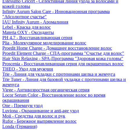
Estessimo Celcert - Селективная линия ухода за волосами и
кожей головы
Infinity Aurum Salon Care - Инновационная программа
"Абсолютное счастье"
IAU Infinity Aurum - Аромалиния
Lebel - Краска для волос
Materia OXY - Оксиданты
PH 4.7 - Восстанавливающая серия
Plia - Молекулярное моделирование волос
Proedit Home Charge - Домашнее восстановление волос
Proedit Element Charge - СПА-программа "Счастье для волос"
Hair Skin Relaxing - SPA-Программа "Здоровая кожа головы"
Proscenia - Восстанавливающая серия для окрашенных волос
THEO - Уход для мужчин
Trie - Линия для укладки с протеинами шелка и жемчуга
Trie Tuner - Линия для базовой укладки с протеинами шелка и
жемчуга
Viege - Антивозростная органическая серия
Locor Serum Color - Восстановление волос во время
окрашивания
One - Премиум уход
Luviona - Окрашивание и anti-age уход
Moii - Средства для волос и рук
Rufor - Бережное выпрямление волос
Londa (Германия)