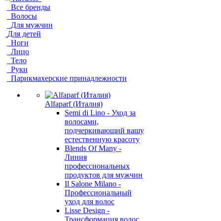
Все бренды
Волосы
Для мужчин
Для детей
Ноги
Лицо
Тело
Руки
Парикмахерские принадлежности
Alfaparf (Италия)
Semi di Lino - Уход за
волосами,
подчеркивающий вашу
естественную красоту
Blends Of Many -
Линия
профессиональных
продуктов для мужчин
Il Salone Milano -
Профессиональный
уход для волос
Lisse Design -
Трансформация волос