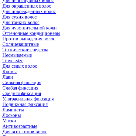
Для непослушных волос
Для окрашенных волос
Для поврежденных волос
Для сухих волос
Для тонких волос
Для чувствительной кожи
Оттеночные кондиционеры
Против выпадения волос
Солнцезащитные
Технические средства
Несмываемые
Travel-size
Для седых волос
Кремы
Лаки
Сильная фиксация
Слабая фиксация
Средняя фиксация
Ультрасильная фиксация
Подвижная фиксация
Ламинаты
Лосьоны
Маски
Антивозрастные
Для всех типов волос