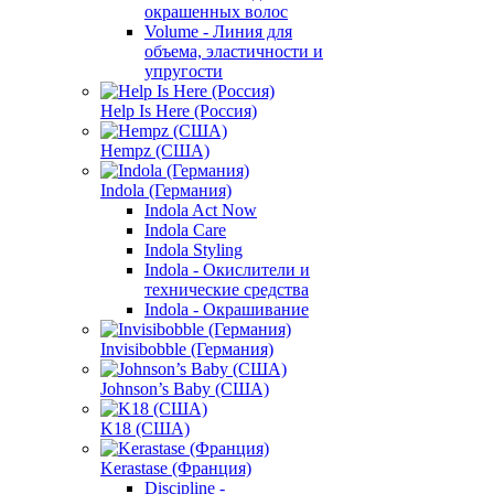
окрашенных волос
Volume - Линия для
объема, эластичности и
упругости
Help Is Here (Россия)
Hempz (США)
Indola (Германия)
Indola Act Now
Indola Care
Indola Styling
Indola - Окислители и
технические средства
Indola - Окрашивание
Invisibobble (Германия)
Johnson’s Baby (США)
K18 (США)
Kerastase (Франция)
Discipline -