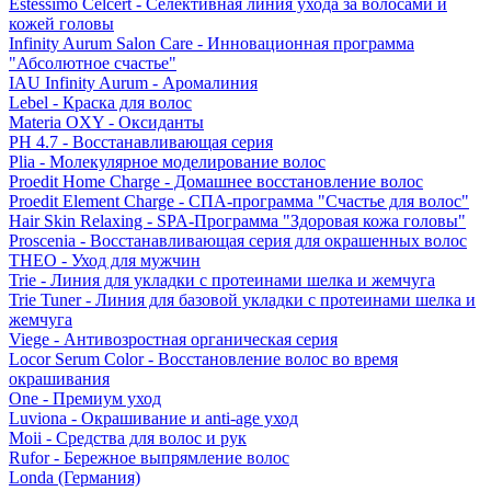
Estessimo Celcert - Селективная линия ухода за волосами и
кожей головы
Infinity Aurum Salon Care - Инновационная программа
"Абсолютное счастье"
IAU Infinity Aurum - Аромалиния
Lebel - Краска для волос
Materia OXY - Оксиданты
PH 4.7 - Восстанавливающая серия
Plia - Молекулярное моделирование волос
Proedit Home Charge - Домашнее восстановление волос
Proedit Element Charge - СПА-программа "Счастье для волос"
Hair Skin Relaxing - SPA-Программа "Здоровая кожа головы"
Proscenia - Восстанавливающая серия для окрашенных волос
THEO - Уход для мужчин
Trie - Линия для укладки с протеинами шелка и жемчуга
Trie Tuner - Линия для базовой укладки с протеинами шелка и
жемчуга
Viege - Антивозростная органическая серия
Locor Serum Color - Восстановление волос во время
окрашивания
One - Премиум уход
Luviona - Окрашивание и anti-age уход
Moii - Средства для волос и рук
Rufor - Бережное выпрямление волос
Londa (Германия)