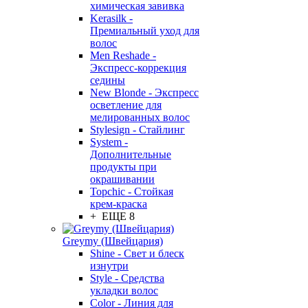
химическая завивка
Kerasilk -
Премиальный уход для
волос
Men Reshade -
Экспресс-коррекция
седины
New Blonde - Экспресс
осветление для
мелированных волос
Stylesign - Стайлинг
System -
Дополнительные
продукты при
окрашивании
Topchic - Стойкая
крем-краска
+ ЕЩЕ 8
Greymy (Швейцария)
Shine - Свет и блеск
изнутри
Style - Средства
укладки волос
Color - Линия для