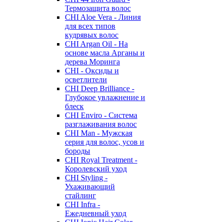
Термозащита волос
CHI Aloe Vera - Линия
для всех типов
кудрявых волос
CHI Argan Oil - На
основе масла Арганы и
дерева Моринга
CHI - Оксиды и
осветлители
CHI Deep Brilliance -
Глубокое увлажнение и
блеск
CHI Enviro - Система
разглаживания волос
CHI Man - Мужская
серия для волос, усов и
бороды
CHI Royal Treatment -
Королевский уход
CHI Styling -
Ухаживающий
стайлинг
CHI Infra -
Ежедневный уход