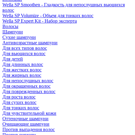
Wella SP Smoothen - Гладкость для непослушных вьющихся
волос
Wella SP Volumize - Объем для тонких волос
Wella SP Expert Kit - Набор эксперта
Волосы
Шампуни
Сухие шампуни
Антивозрастные шампуни
Для всех типов волос
Для вьющихся волос
Для детей
Для длинных волос
Для жестких волос
Для жирных волос
Для непослушных волос
Для окрашенных волос
Для поврежденных волос
Для роста волос
Для сухих волос
Для тонких волос
Для чувствительной кожи
Оттеночные шампуни
Очищающие шампуни
Против выпадения волос
Против перхоти