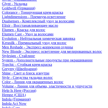
Glynt - Укладка
Goldwell (Германия)
Colorance - Тонирующая крем-краска
Lightdimensions - Премиум-осветление
Dualsenses - Комплексный уход за волосами
Elixir - Восстанавливающее масло
Elumen - Краска для волос
Elumen Care - Уход за волосами
Evolution - Нейтральная химическая завивка
Kerasilk - Премиальный уход для волос
Men Reshade - Экспресс-коррекция седины
New Blonde - Экспресс осветление для мелированных волос
Stylesign - Стайлинг
System - Дополнительные продукты при окрашивании
Topchic - Стойкая крем-краска
Greymy (Швейцария)
Shine - Свет и блеск изнутри
Style - Средства укладки волос
Color - Линия для окрашенных волос
Volume - Линия для объема, эластичности и упругости
Help Is Here (Россия)
Hempz (США)
Indola (Германия)
Indola Act Now
Indola Care