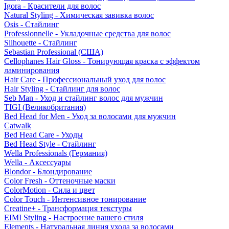
Igora - Красители для волос
Natural Styling - Химическая завивка волос
Osis - Стайлинг
Professionnelle - Укладочные средства для волос
Silhouette - Стайлинг
Sebastian Professional (США)
Cellophanes Hair Gloss - Тонирующая краска с эффектом
ламинирования
Hair Care - Профессиональный уход для волос
Hair Styling - Стайлинг для волос
Seb Man - Уход и стайлинг волос для мужчин
TIGI (Великобритания)
Bed Head for Men - Уход за волосами для мужчин
Catwalk
Bed Head Care - Уходы
Bed Head Style - Стайлинг
Wella Professionals (Германия)
Wella - Аксессуары
Blondor - Блондирование
Color Fresh - Оттеночные маски
ColorMotion - Сила и цвет
Color Touch - Интенсивное тонирование
Creatine+ - Трансформация текстуры
EIMI Styling - Настроение вашего стиля
Elements - Натуральная линия ухода за волосами