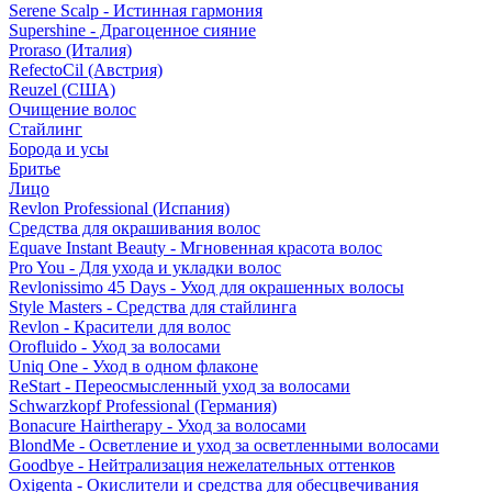
Serene Scalp - Истинная гармония
Supershine - Драгоценное сияние
Proraso (Италия)
RefectoCil (Австрия)
Reuzel (США)
Очищение волос
Стайлинг
Борода и усы
Бритье
Лицо
Revlon Professional (Испания)
Средства для окрашивания волос
Equave Instant Beauty - Мгновенная красота волос
Pro You - Для ухода и укладки волос
Revlonissimo 45 Days - Уход для окрашенных волосы
Style Masters - Средства для стайлинга
Revlon - Красители для волос
Orofluido - Уход за волосами
Uniq One - Уход в одном флаконе
ReStart - Переосмысленный уход за волосами
Schwarzkopf Professional (Германия)
Bonacure Hairtherapy - Уход за волосами
BlondMe - Осветление и уход за осветленными волосами
Goodbye - Нейтрализация нежелательных оттенков
Oxigenta - Окислители и средства для обесцвечивания