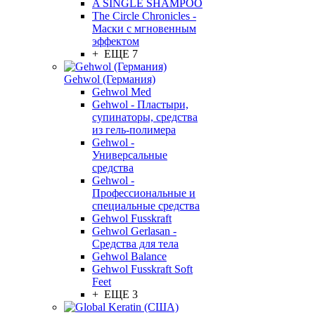
A SINGLE SHAMPOO
The Circle Chronicles -
Маски с мгновенным
эффектом
+ ЕЩЕ 7
Gehwol (Германия)
Gehwol Med
Gehwol - Пластыри,
супинаторы, средства
из гель-полимера
Gehwol -
Универсальные
средства
Gehwol -
Профессиональные и
специальные средства
Gehwol Fusskraft
Gehwol Gerlasan -
Средства для тела
Gehwol Balance
Gehwol Fusskraft Soft
Feet
+ ЕЩЕ 3