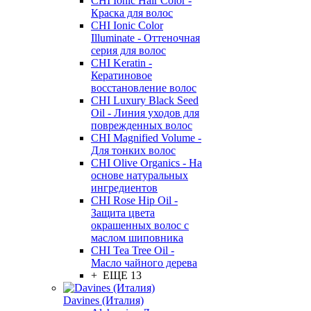
CHI Ionic Hair Color -
Краска для волос
CHI Ionic Color
Illuminate - Оттеночная
серия для волос
CHI Keratin -
Кератиновое
восстановление волос
CHI Luxury Black Seed
Oil - Линия уходов для
поврежденных волос
CHI Magnified Volume -
Для тонких волос
CHI Olive Organics - На
основе натуральных
ингредиентов
CHI Rose Hip Oil -
Защита цвета
окрашенных волос с
маслом шиповника
CHI Tea Tree Oil -
Масло чайного дерева
+ ЕЩЕ 13
Davines (Италия)