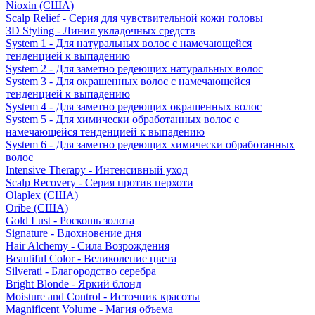
Nioxin (США)
Scalp Relief - Серия для чувствительной кожи головы
3D Styling - Линия укладочных средств
System 1 - Для натуральных волос с намечающейся
тенденцией к выпадению
System 2 - Для заметно редеющих натуральных волос
System 3 - Для окрашенных волос с намечающейся
тенденцией к выпадению
System 4 - Для заметно редеющих окрашенных волос
System 5 - Для химически обработанных волос с
намечающейся тенденцией к выпадению
System 6 - Для заметно редеющих химически обработанных
волос
Intensive Therapy - Интенсивный уход
Scalp Recovery - Серия против перхоти
Olaplex (США)
Oribe (США)
Gold Lust - Роскошь золота
Signature - Вдохновение дня
Hair Alchemy - Сила Возрождения
Beautiful Color - Великолепие цвета
Silverati - Благородство серебра
Bright Blonde - Яркий блонд
Moisture and Control - Источник красоты
Magnificent Volume - Магия объема