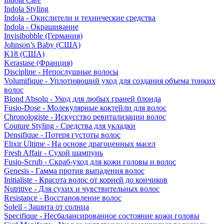
Indola Styling
Indola - Окислители и технические средства
Indola - Окрашивание
Invisibobble (Германия)
Johnson’s Baby (США)
K18 (США)
Kerastase (Франция)
Discipline - Непослушные волосы
Volumifique - Уплотняющий уход для создания объема тонких
волос
Blond Absolu - Уход для любых граней блонда
Fusio-Dose - Молекулярные коктейли для волос
Chronologiste - Искусство ревитализации волос
Couture Styling - Средства для укладки
Densifique - Потеря густоты волос
Elixir Ultime - На основе драгоценных масел
Fresh Affair - Сухой шампунь
Fusio-Scrub - Скраб-уход для кожи головы и волос
Genesis - Гамма против выпадения волос
Initialiste - Красота волос от корней до кончиков
Nutritive - Для сухих и чувствительных волос
Resistance - Восстановление волос
Soleil - Защита от солнца
Specifique - Несбалансированное состояние кожи головы