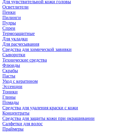
Для чувствительной кожи головы
Осветлители
Пенки
Пилинги
Пудры
Спреи
Термозащитные
Для укладки
Для расчесывания
Средства для химической завивки
Сыворотки
Технические средства
Флюиды
Скрабы
Пасты
Уход с кератином
Эссенции
Тоники
Глины
Помады
Средства для удаления краски с кожи
Концентраты
Средства для защиты кожи при окрашивании
Салфетки для волос
Праймеры