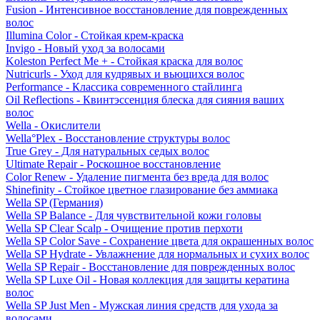
Fusion - Интенсивное восстановление для поврежденных
волос
Illumina Color - Стойкая крем-краска
Invigo - Новый уход за волосами
Koleston Perfect Me + - Стойкая краска для волос
Nutricurls - Уход для кудрявых и вьющихся волос
Performance - Классика современного стайлинга
Oil Reflections - Квинтэссенция блеска для сияния ваших
волос
Wella - Окислители
Wella°Plex - Восстановление структуры волос
True Grey - Для натуральных седых волос
Ultimate Repair - Роскошное восстановление
Color Renew - Удаление пигмента без вреда для волос
Shinefinity - Стойкое цветное глазирование без аммиака
Wella SP (Германия)
Wella SP Balance - Для чувствительной кожи головы
Wella SP Clear Scalp - Очищение против перхоти
Wella SP Color Save - Сохранение цвета для окрашенных волос
Wella SP Hydrate - Увлажнение для нормальных и сухих волос
Wella SP Repair - Восстановление для поврежденных волос
Wella SP Luxe Oil - Новая коллекция для защиты кератина
волос
Wella SP Just Men - Мужская линия средств для ухода за
волосами