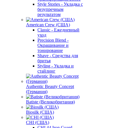
Style Stories - Укладка с
безупречным
результатом
American Crew (США)
Classic - Ежедневный
уход
Precision Blend -
Окрашивание и
тонирование
Shave - Средства для
бритья
Styling - Укладка и
стайлинг
Authentic Beauty Concept
(Германия)
Batiste (Великобритания)
Biosilk (США)
CHI (США)
CHI 44 Iron Guard -