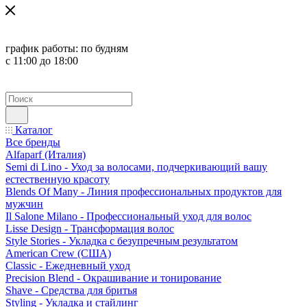
график работы:
по будням
с 11:00 до 18:00
Каталог
Все бренды
Alfaparf (Италия)
Semi di Lino - Уход за волосами, подчеркивающий вашу
естественную красоту
Blends Of Many - Линия профессиональных продуктов для
мужчин
Il Salone Milano - Профессиональный уход для волос
Lisse Design - Трансформация волос
Style Stories - Укладка с безупречным результатом
American Crew (США)
Classic - Ежедневный уход
Precision Blend - Окрашивание и тонирование
Shave - Средства для бритья
Styling - Укладка и стайлинг