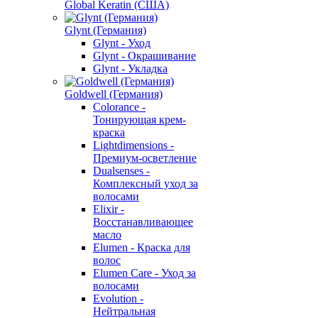
Global Keratin (США)
Glynt (Германия)
Glynt - Уход
Glynt - Окрашивание
Glynt - Укладка
Goldwell (Германия)
Colorance -
Тонирующая крем-
краска
Lightdimensions -
Премиум-осветление
Dualsenses -
Комплексный уход за
волосами
Elixir -
Восстанавливающее
масло
Elumen - Краска для
волос
Elumen Care - Уход за
волосами
Evolution -
Нейтральная