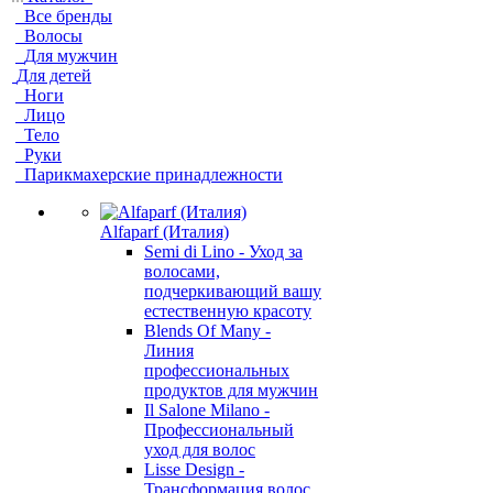
Все бренды
Волосы
Для мужчин
Для детей
Ноги
Лицо
Тело
Руки
Парикмахерские принадлежности
Alfaparf (Италия)
Semi di Lino - Уход за
волосами,
подчеркивающий вашу
естественную красоту
Blends Of Many -
Линия
профессиональных
продуктов для мужчин
Il Salone Milano -
Профессиональный
уход для волос
Lisse Design -
Трансформация волос