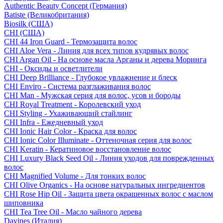
Authentic Beauty Concept (Германия)
Batiste (Великобритания)
Biosilk (США)
CHI (США)
CHI 44 Iron Guard - Термозащита волос
CHI Aloe Vera - Линия для всех типов кудрявых волос
CHI Argan Oil - На основе масла Арганы и дерева Моринга
CHI - Оксиды и осветлители
CHI Deep Brilliance - Глубокое увлажнение и блеск
CHI Enviro - Система разглаживания волос
CHI Man - Мужская серия для волос, усов и бороды
CHI Royal Treatment - Королевский уход
CHI Styling - Ухаживающий стайлинг
CHI Infra - Ежедневный уход
CHI Ionic Hair Color - Краска для волос
CHI Ionic Color Illuminate - Оттеночная серия для волос
CHI Keratin - Кератиновое восстановление волос
CHI Luxury Black Seed Oil - Линия уходов для поврежденных
волос
CHI Magnified Volume - Для тонких волос
CHI Olive Organics - На основе натуральных ингредиентов
CHI Rose Hip Oil - Защита цвета окрашенных волос с маслом
шиповника
CHI Tea Tree Oil - Масло чайного дерева
Davines (Италия)