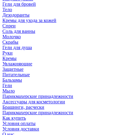
Гели для бровей
Тело
Дезодоранты
Кремы для ухода за кожей
Спреи
Соль для ванны
Молочко
Скрабы
Гели для душа
Руки
Кремы
Увлажняющие
Защитные
Питательные
Бальзамы
Гели
Мыло
Парикмахерские принадлежности
Аксессуары для косметологии
Брашинги, расчески
Парикмахерские принадлежности
Как купить
Условия оплаты
Условия доставки
О нас