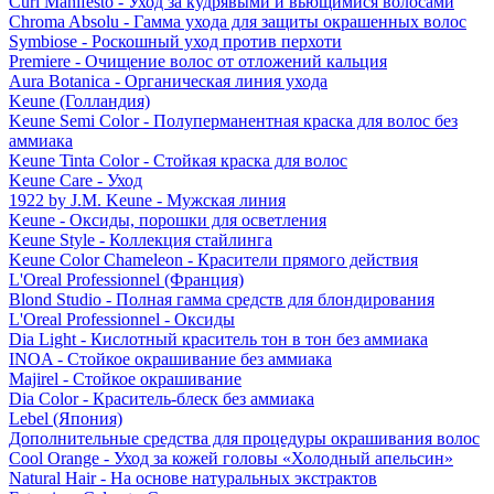
Curl Manifesto - Уход за кудрявыми и вьющимися волосами
Chroma Absolu - Гамма ухода для защиты окрашенных волос
Symbiose - Роскошный уход против перхоти
Premiere - Очищение волос от отложений кальция
Aura Botanica - Органическая линия ухода
Keune (Голландия)
Keune Semi Color - Полуперманентная краска для волос без
аммиака
Keune Tinta Color - Стойкая краска для волос
Keune Care - Уход
1922 by J.M. Keune - Мужская линия
Keune - Оксиды, порошки для осветления
Keune Style - Коллекция стайлинга
Keune Color Chameleon - Красители прямого действия
L'Oreal Professionnel (Франция)
Blond Studio - Полная гамма средств для блондирования
L'Oreal Professionnel - Оксиды
Dia Light - Кислотный краситель тон в тон без аммиака
INOA - Стойкое окрашивание без аммиака
Majirel - Стойкое окрашивание
Dia Color - Краситель-блеск без аммиака
Lebel (Япония)
Дополнительные средства для процедуры окрашивания волос
Cool Orange - Уход за кожей головы «Холодный апельсин»
Natural Hair - На основе натуральных экстрактов