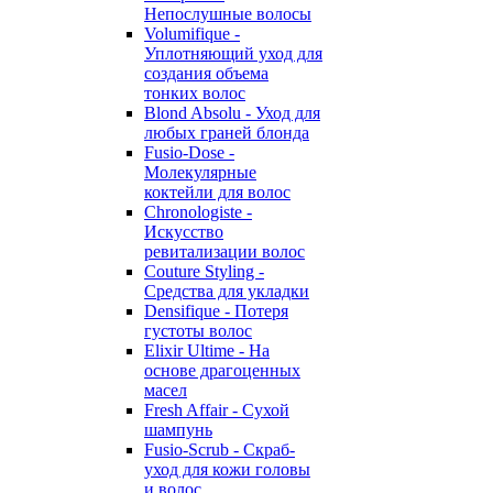
Непослушные волосы
Volumifique -
Уплотняющий уход для
создания объема
тонких волос
Blond Absolu - Уход для
любых граней блонда
Fusio-Dose -
Молекулярные
коктейли для волос
Chronologiste -
Искусство
ревитализации волос
Couture Styling -
Средства для укладки
Densifique - Потеря
густоты волос
Elixir Ultime - На
основе драгоценных
масел
Fresh Affair - Сухой
шампунь
Fusio-Scrub - Скраб-
уход для кожи головы
и волос