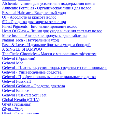
Alchemic - Линия для усиления и поддержания цвета
Authentic Formulas - Органическая линия для волос
Essential Haircare - Eжедневный уход
OI - Абсолютная красота волос
SU - Средства для защиты от солнца
Finest Pigments - Био-ламинирование волос
Heart Of Glass – Линия для ухода и сияния светлых волос
More Inside - Авторские продукты для стайлинга
Natural Tech - Натуральный уход
Pasta & Love - Идеальное бритье и уход за бородой
A SINGLE SHAMPOO
The Circle Chronicles - Маски с мгновенным эффектом
Gehwol (Германия)
Gehwol Med
Gehwol - Пластыри, супинаторы, средства из гель-полимера
Gehwol - Универсальные средства
Gehwol - Профессиональные и специальные средства
Gehwol Fusskraft
Gehwol Gerlasan - Средства для тела
Gehwol Balance
Gehwol Fusskraft Soft Feet
Global Keratin (США)
Glynt (Германия)
Glynt - Уход
Glynt - Окрашивание