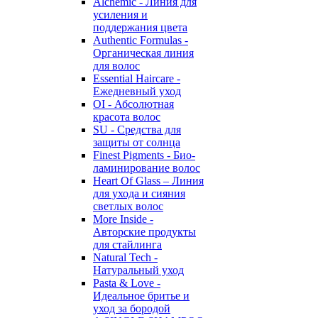
Alchemic - Линия для
усиления и
поддержания цвета
Authentic Formulas -
Органическая линия
для волос
Essential Haircare -
Eжедневный уход
OI - Абсолютная
красота волос
SU - Средства для
защиты от солнца
Finest Pigments - Био-
ламинирование волос
Heart Of Glass – Линия
для ухода и сияния
светлых волос
More Inside -
Авторские продукты
для стайлинга
Natural Tech -
Натуральный уход
Pasta & Love -
Идеальное бритье и
уход за бородой