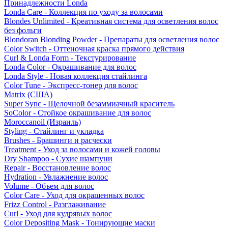
Принадлежности Londa
Londa Care - Коллекция по уходу за волосами
Blondes Unlimited - Креативная система для осветления волос
без фольги
Blondoran Blonding Powder - Препараты для осветления волос
Color Switch - Оттеночная краска прямого действия
Curl & Londa Form - Текстурирование
Londa Color - Окрашивание для волос
Londa Style - Новая коллекция стайлинга
Color Tune - Экспресс-тонер для волос
Matrix (США)
Super Sync - Щелочной безаммиачный краситель
SoColor - Стойкое окрашивание для волос
Moroccanoil (Израиль)
Styling - Стайлинг и укладка
Brushes - Брашинги и расчески
Treatment - Уход за волосами и кожей головы
Dry Shampoo - Сухие шампуни
Repair - Восстановление волос
Hydration - Увлажнение волос
Volume - Объем для волос
Color Care - Уход для окрашенных волос
Frizz Control - Разглаживание
Curl - Уход для кудрявых волос
Color Depositing Mask - Тонирующие маски