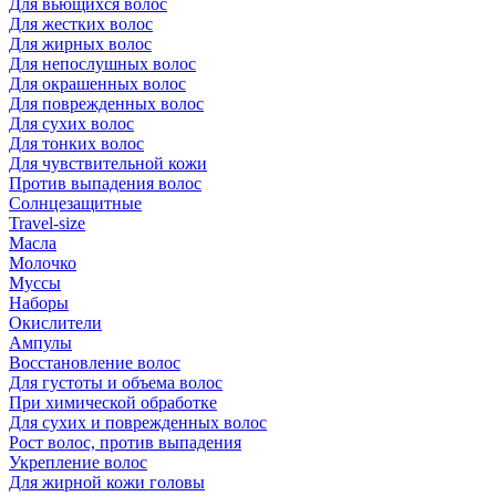
Для вьющихся волос
Для жестких волос
Для жирных волос
Для непослушных волос
Для окрашенных волос
Для поврежденных волос
Для сухих волос
Для тонких волос
Для чувствительной кожи
Против выпадения волос
Солнцезащитные
Travel-size
Масла
Молочко
Муссы
Наборы
Окислители
Ампулы
Восстановление волос
Для густоты и объема волос
При химической обработке
Для сухих и поврежденных волос
Рост волос, против выпадения
Укрепление волос
Для жирной кожи головы