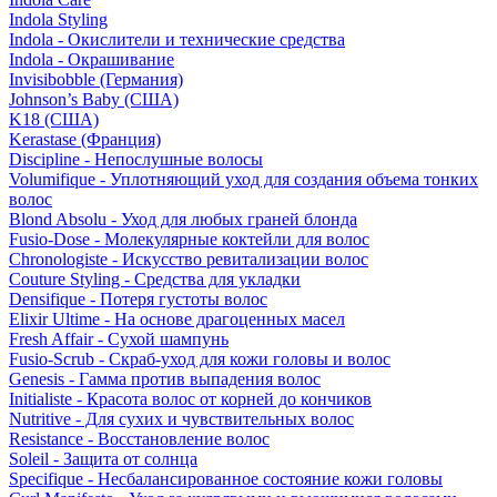
Indola Styling
Indola - Окислители и технические средства
Indola - Окрашивание
Invisibobble (Германия)
Johnson’s Baby (США)
K18 (США)
Kerastase (Франция)
Discipline - Непослушные волосы
Volumifique - Уплотняющий уход для создания объема тонких
волос
Blond Absolu - Уход для любых граней блонда
Fusio-Dose - Молекулярные коктейли для волос
Chronologiste - Искусство ревитализации волос
Couture Styling - Средства для укладки
Densifique - Потеря густоты волос
Elixir Ultime - На основе драгоценных масел
Fresh Affair - Сухой шампунь
Fusio-Scrub - Скраб-уход для кожи головы и волос
Genesis - Гамма против выпадения волос
Initialiste - Красота волос от корней до кончиков
Nutritive - Для сухих и чувствительных волос
Resistance - Восстановление волос
Soleil - Защита от солнца
Specifique - Несбалансированное состояние кожи головы