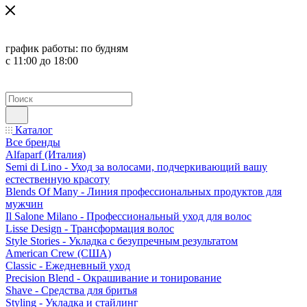
график работы:
по будням
с 11:00 до 18:00
Каталог
Все бренды
Alfaparf (Италия)
Semi di Lino - Уход за волосами, подчеркивающий вашу
естественную красоту
Blends Of Many - Линия профессиональных продуктов для
мужчин
Il Salone Milano - Профессиональный уход для волос
Lisse Design - Трансформация волос
Style Stories - Укладка с безупречным результатом
American Crew (США)
Classic - Ежедневный уход
Precision Blend - Окрашивание и тонирование
Shave - Средства для бритья
Styling - Укладка и стайлинг