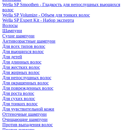
Wella SP Smoothen - Гладкость для непослушных вьющихся
волос
Wella SP Volumize - Объем для тонких волос
Wella SP Expert Kit - Набор эксперта
Волосы
Шампуни
Сухие шампуни
Антивозрастные шампуни
Для всех типов волос
Для вьющихся волос
Для детей
Для длинных волос
Для жестких волос
Для жирных волос
Для непослушных волос
Для окрашенных волос
Для поврежденных волос
Для роста волос
Для сухих волос
Для тонких волос
Для чувствительной кожи
Оттеночные шампуни
Очищающие шампуни
Против выпадения волос
Против перхоти