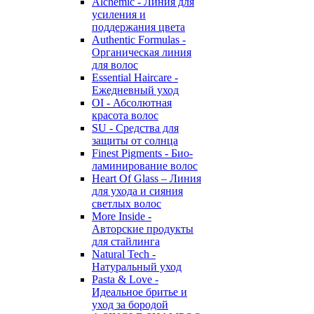
Alchemic - Линия для
усиления и
поддержания цвета
Authentic Formulas -
Органическая линия
для волос
Essential Haircare -
Eжедневный уход
OI - Абсолютная
красота волос
SU - Средства для
защиты от солнца
Finest Pigments - Био-
ламинирование волос
Heart Of Glass – Линия
для ухода и сияния
светлых волос
More Inside -
Авторские продукты
для стайлинга
Natural Tech -
Натуральный уход
Pasta & Love -
Идеальное бритье и
уход за бородой