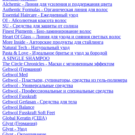
Alchemic - Линия для усиления и поддержания цвета
Authentic Formulas - Органическая линия для волос
Essential Haircare - Eжедневный уход
OI - Абсолютная красота волос
SU - Средства для защиты от солнца
Finest Pigments - Био-ламинирование волос
Heart Of Glass – Линия для ухода и сияния светлых волос
More Inside - Авторские продукты для стайлинга
Natural Tech - Натуральный уход
Pasta & Love - Идеальное бритье и уход за бородой
A SINGLE SHAMPOO
The Circle Chronicles - Маски с мгновенным эффектом
Gehwol (Германия)
Gehwol Med
Gehwol - Пластыри, супинаторы, средства из гель-полимера
Gehwol - Универсальные средства
Gehwol - Профессиональные и специальные средства
Gehwol Fusskraft
Gehwol Gerlasan - Средства для тела
Gehwol Balance
Gehwol Fusskraft Soft Feet
Global Keratin (США)
Glynt (Германия)
Glynt - Уход
Glynt - Окрашивание