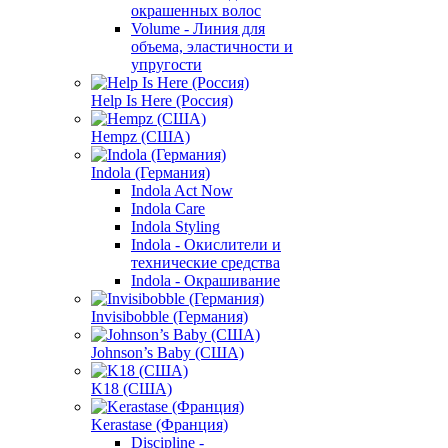
окрашенных волос
Volume - Линия для
объема, эластичности и
упругости
Help Is Here (Россия)
Hempz (США)
Indola (Германия)
Indola Act Now
Indola Care
Indola Styling
Indola - Окислители и
технические средства
Indola - Окрашивание
Invisibobble (Германия)
Johnson’s Baby (США)
K18 (США)
Kerastase (Франция)
Discipline -