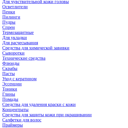
Для чувствительной кожи головы
Осветлители
Пенки
Пилинги
Пудры
Спреи
Термозащитные
Для укладки
Для расчесывания
Средства для химической завивки
Сыворотки
Технические средства
Флюиды
Скрабы
Пасты
Уход с кератином
Эссенции
Тоники
Глины
Помады
Средства для удаления краски с кожи
Концентраты
Средства для защиты кожи при окрашивании
Салфетки для волос
Праймеры