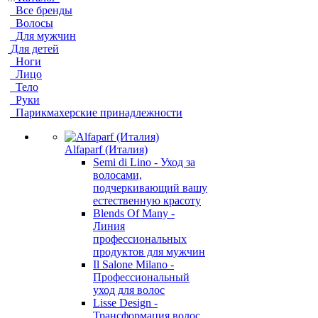
Все бренды
Волосы
Для мужчин
Для детей
Ноги
Лицо
Тело
Руки
Парикмахерские принадлежности
Alfaparf (Италия)
Semi di Lino - Уход за
волосами,
подчеркивающий вашу
естественную красоту
Blends Of Many -
Линия
профессиональных
продуктов для мужчин
Il Salone Milano -
Профессиональный
уход для волос
Lisse Design -
Трансформация волос