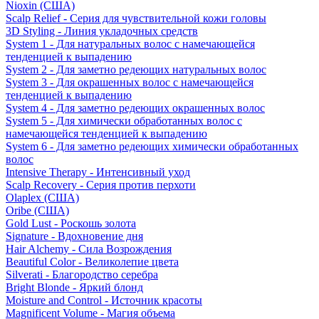
Nioxin (США)
Scalp Relief - Серия для чувствительной кожи головы
3D Styling - Линия укладочных средств
System 1 - Для натуральных волос с намечающейся
тенденцией к выпадению
System 2 - Для заметно редеющих натуральных волос
System 3 - Для окрашенных волос с намечающейся
тенденцией к выпадению
System 4 - Для заметно редеющих окрашенных волос
System 5 - Для химически обработанных волос с
намечающейся тенденцией к выпадению
System 6 - Для заметно редеющих химически обработанных
волос
Intensive Therapy - Интенсивный уход
Scalp Recovery - Серия против перхоти
Olaplex (США)
Oribe (США)
Gold Lust - Роскошь золота
Signature - Вдохновение дня
Hair Alchemy - Сила Возрождения
Beautiful Color - Великолепие цвета
Silverati - Благородство серебра
Bright Blonde - Яркий блонд
Moisture and Control - Источник красоты
Magnificent Volume - Магия объема