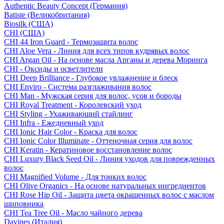
Authentic Beauty Concept (Германия)
Batiste (Великобритания)
Biosilk (США)
CHI (США)
CHI 44 Iron Guard - Термозащита волос
CHI Aloe Vera - Линия для всех типов кудрявых волос
CHI Argan Oil - На основе масла Арганы и дерева Моринга
CHI - Оксиды и осветлители
CHI Deep Brilliance - Глубокое увлажнение и блеск
CHI Enviro - Система разглаживания волос
CHI Man - Мужская серия для волос, усов и бороды
CHI Royal Treatment - Королевский уход
CHI Styling - Ухаживающий стайлинг
CHI Infra - Ежедневный уход
CHI Ionic Hair Color - Краска для волос
CHI Ionic Color Illuminate - Оттеночная серия для волос
CHI Keratin - Кератиновое восстановление волос
CHI Luxury Black Seed Oil - Линия уходов для поврежденных
волос
CHI Magnified Volume - Для тонких волос
CHI Olive Organics - На основе натуральных ингредиентов
CHI Rose Hip Oil - Защита цвета окрашенных волос с маслом
шиповника
CHI Tea Tree Oil - Масло чайного дерева
Davines (Италия)