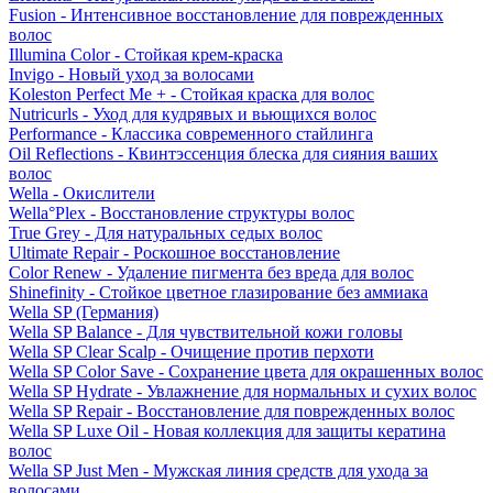
Fusion - Интенсивное восстановление для поврежденных
волос
Illumina Color - Стойкая крем-краска
Invigo - Новый уход за волосами
Koleston Perfect Me + - Стойкая краска для волос
Nutricurls - Уход для кудрявых и вьющихся волос
Performance - Классика современного стайлинга
Oil Reflections - Квинтэссенция блеска для сияния ваших
волос
Wella - Окислители
Wella°Plex - Восстановление структуры волос
True Grey - Для натуральных седых волос
Ultimate Repair - Роскошное восстановление
Color Renew - Удаление пигмента без вреда для волос
Shinefinity - Стойкое цветное глазирование без аммиака
Wella SP (Германия)
Wella SP Balance - Для чувствительной кожи головы
Wella SP Clear Scalp - Очищение против перхоти
Wella SP Color Save - Сохранение цвета для окрашенных волос
Wella SP Hydrate - Увлажнение для нормальных и сухих волос
Wella SP Repair - Восстановление для поврежденных волос
Wella SP Luxe Oil - Новая коллекция для защиты кератина
волос
Wella SP Just Men - Мужская линия средств для ухода за
волосами