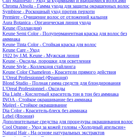
Curl Manifesto - Уход за кудрявыми и вьющимися волосами
Chroma Absolu - Гамма ухода для защиты окрашенных волос
Symbiose - Роскошный уход против перхоти
Premiere - Очищение волос от отложений кальция
Aura Botanica - Органическая линия ухода
Keune (Голландия)
Keune Semi Color - Полуперманентная краска для волос без
аммиака
Keune Tinta Color - Стойкая краска для волос
Keune Care - Уход
1922 by J.M. Keune - Мужская линия
Keune - Оксиды, порошки для осветления
Keune Style - Коллекция стайлинга
Keune Color Chameleon - Красители прямого действия
L'Oreal Professionnel (Франция)
Blond Studio - Полная гамма средств для блондирования
L'Oreal Professionnel - Оксиды
Dia Light - Кислотный краситель тон в тон без аммиака
INOA - Стойкое окрашивание без аммиака
Majirel - Стойкое окрашивание
Dia Color - Краситель-блеск без аммиака
Lebel (Япония)
Дополнительные средства для процедуры окрашивания волос
Cool Orange - Уход за кожей головы «Холодный апельсин»
Natural Hair - На основе натуральных экстрактов