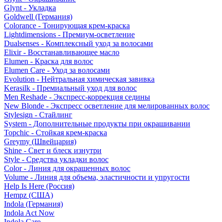
Glynt - Укладка
Goldwell (Германия)
Colorance - Тонирующая крем-краска
Lightdimensions - Премиум-осветление
Dualsenses - Комплексный уход за волосами
Elixir - Восстанавливающее масло
Elumen - Краска для волос
Elumen Care - Уход за волосами
Evolution - Нейтральная химическая завивка
Kerasilk - Премиальный уход для волос
Men Reshade - Экспресс-коррекция седины
New Blonde - Экспресс осветление для мелированных волос
Stylesign - Стайлинг
System - Дополнительные продукты при окрашивании
Topchic - Стойкая крем-краска
Greymy (Швейцария)
Shine - Свет и блеск изнутри
Style - Средства укладки волос
Color - Линия для окрашенных волос
Volume - Линия для объема, эластичности и упругости
Help Is Here (Россия)
Hempz (США)
Indola (Германия)
Indola Act Now
Indola Care