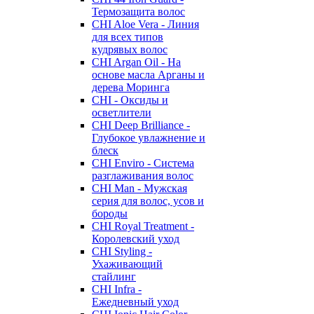
Термозащита волос
CHI Aloe Vera - Линия
для всех типов
кудрявых волос
CHI Argan Oil - На
основе масла Арганы и
дерева Моринга
CHI - Оксиды и
осветлители
CHI Deep Brilliance -
Глубокое увлажнение и
блеск
CHI Enviro - Система
разглаживания волос
CHI Man - Мужская
серия для волос, усов и
бороды
CHI Royal Treatment -
Королевский уход
CHI Styling -
Ухаживающий
стайлинг
CHI Infra -
Ежедневный уход