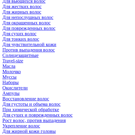
Для вьющихся волос
Для жестких волос
Для жирных волос
Для непослушных волос
Для окрашенных волос
Для поврежденных волос
Для сухих волос
Для тонких волос
Для чувствительной кожи
Против выпадения волос
Солнцезащитные
Travel-size
Масла
Молочко
Муссы
Наборы
Окислители
Ампулы
Восстановление волос
Для густоты и объема волос
При химической обработке
Для сухих и поврежденных волос
Рост волос, против выпадения
Укрепление волос
Для жирной кожи головы