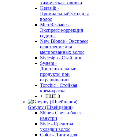
химическая завивка
Kerasilk -
Премиальный уход для
волос
Men Reshade -
Экспресс-коррекция
седины
New Blonde - Экспресс
осветление для
мелированных волос
Stylesign - Стайлинг
System -
Дополнительные
продукты при
окрашивании
Topchic - Стойкая
крем-краска
+ ЕЩЕ 8
Greymy (Швейцария)
Shine - Свет и блеск
изнутри
Style - Средства
укладки волос
Color - Линия для