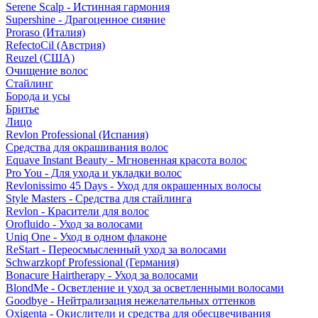
Serene Scalp - Истинная гармония
Supershine - Драгоценное сияние
Proraso (Италия)
RefectoCil (Австрия)
Reuzel (США)
Очищение волос
Стайлинг
Борода и усы
Бритье
Лицо
Revlon Professional (Испания)
Средства для окрашивания волос
Equave Instant Beauty - Мгновенная красота волос
Pro You - Для ухода и укладки волос
Revlonissimo 45 Days - Уход для окрашенных волосы
Style Masters - Средства для стайлинга
Revlon - Красители для волос
Orofluido - Уход за волосами
Uniq One - Уход в одном флаконе
ReStart - Переосмысленный уход за волосами
Schwarzkopf Professional (Германия)
Bonacure Hairtherapy - Уход за волосами
BlondMe - Осветление и уход за осветленными волосами
Goodbye - Нейтрализация нежелательных оттенков
Oxigenta - Окислители и средства для обесцвечивания