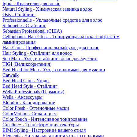
Igora - Красители для волос
Natural Styling - Химическая завивка волос
Osis - Стайлинг
Professionnelle - Укладочные средства для волос
Silhouette - Стайлинг
Sebastian Professional (США)
Cellophanes Hair Gloss - Тонирующая краска с эффектом
ламинирования
Hair Care - Профессиональный уход для волос
Hair Styling - Стайлинг для волос
Seb Man - Уход и стайлинг волос для мужчин
TIGI (Великобритания)
Bed Head for Men - Уход за волосами для мужчин
Catwalk
Bed Head Care - Уходы
Bed Head Style - Стайлинг
Wella Professionals (Германия)
Wella - Аксессуары
Blondor - Блондирование
Color Fresh - Оттеночные маски
ColorMotion - Сила и цвет
Color Touch - Интенсивное тонирование
Creatine+ - Трансформация текстуры
EIMI Styling - Настроение вашего стиля
Elements - Натуральная линия ухода за волосами