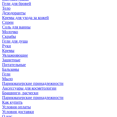
Гели для бровей
Тело
Дезодоранты
Кремы для ухода за кожей
Спреи
Соль для ванны
Молочко
Скрабы
Гели для душа
Руки
Кремы
Увлажняющие
Защитные
Питательные
Бальзамы
Гели
Мыло
Парикмахерские принадлежности
Аксессуары для косметологии
Брашинги, расчески
Парикмахерские принадлежности
Как купить
Условия оплаты
Условия доставки
О нас