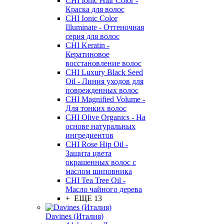
CHI Ionic Hair Color -
Краска для волос
CHI Ionic Color
Illuminate - Оттеночная
серия для волос
CHI Keratin -
Кератиновое
восстановление волос
CHI Luxury Black Seed
Oil - Линия уходов для
поврежденных волос
CHI Magnified Volume -
Для тонких волос
CHI Olive Organics - На
основе натуральных
ингредиентов
CHI Rose Hip Oil -
Защита цвета
окрашенных волос с
маслом шиповника
CHI Tea Tree Oil -
Масло чайного дерева
+ ЕЩЕ 13
Davines (Италия)