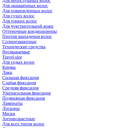
Для непослушных волос
Для окрашенных волос
Для поврежденных волос
Для сухих волос
Для тонких волос
Для чувствительной кожи
Оттеночные кондиционеры
Против выпадения волос
Солнцезащитные
Технические средства
Несмываемые
Travel-size
Для седых волос
Кремы
Лаки
Сильная фиксация
Слабая фиксация
Средняя фиксация
Ультрасильная фиксация
Подвижная фиксация
Ламинаты
Лосьоны
Маски
Антивозрастные
Для всех типов волос