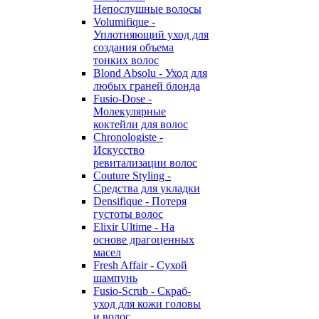
Непослушные волосы
Volumifique -
Уплотняющий уход для
создания объема
тонких волос
Blond Absolu - Уход для
любых граней блонда
Fusio-Dose -
Молекулярные
коктейли для волос
Chronologiste -
Искусство
ревитализации волос
Couture Styling -
Средства для укладки
Densifique - Потеря
густоты волос
Elixir Ultime - На
основе драгоценных
масел
Fresh Affair - Сухой
шампунь
Fusio-Scrub - Скраб-
уход для кожи головы
и волос