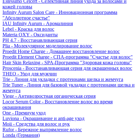
Estessimo Celcert - Селективная линия ухода за волосами и
кожей головы
Infinity Aurum Salon Care - Инновационная программа
"Абсолютное счастье"
IAU Infinity Aurum - Аромалиния
Lebel - Краска для волос
Materia OXY - Оксиданты
PH 4.7 - Восстанавливающая серия
Plia - Молекулярное моделирование волос
Proedit Home Charge - Домашнее восстановление волос
Proedit Element Charge - СПА-программа "Счастье для волос"
Hair Skin Relaxing - SPA-Программа "Здоровая кожа головы"
Proscenia - Восстанавливающая серия для окрашенных волос
THEO - Уход для мужчин
Trie - Линия для укладки с протеинами шелка и жемчуга
Trie Tuner - Линия для базовой укладки с протеинами шелка и
жемчуга
Viege - Антивозростная органическая серия
Locor Serum Color - Восстановление волос во время
окрашивания
One - Премиум уход
Luviona - Окрашивание и anti-age уход
Moii - Средства для волос и рук
Rufor - Бережное выпрямление волос
Londa (Германия)