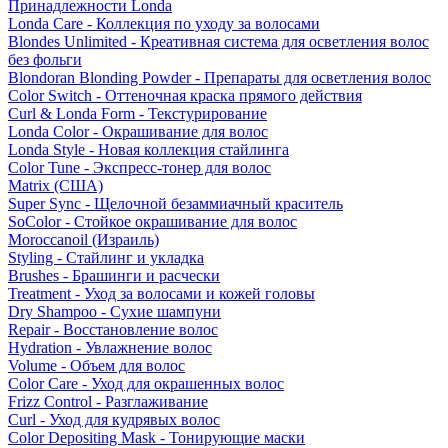
Принадлежности Londa
Londa Care - Коллекция по уходу за волосами
Blondes Unlimited - Креативная система для осветления волос
без фольги
Blondoran Blonding Powder - Препараты для осветления волос
Color Switch - Оттеночная краска прямого действия
Curl & Londa Form - Текстурирование
Londa Color - Окрашивание для волос
Londa Style - Новая коллекция стайлинга
Color Tune - Экспресс-тонер для волос
Matrix (США)
Super Sync - Щелочной безаммиачный краситель
SoColor - Стойкое окрашивание для волос
Moroccanoil (Израиль)
Styling - Стайлинг и укладка
Brushes - Брашинги и расчески
Treatment - Уход за волосами и кожей головы
Dry Shampoo - Сухие шампуни
Repair - Восстановление волос
Hydration - Увлажнение волос
Volume - Объем для волос
Color Care - Уход для окрашенных волос
Frizz Control - Разглаживание
Curl - Уход для кудрявых волос
Color Depositing Mask - Тонирующие маски