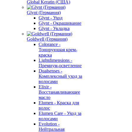
Global Keratin (США)
Glynt (Германия)
Glynt - Уход
Glynt - Окрашивание
Glynt - Укладка
Goldwell (Германия)
Colorance -
Тонирующая крем-
краска
Lightdimensions -
Премиум-осветление
Dualsenses -
Комплексный уход за
волосами
Elixir -
Восстанавливающее
масло
Elumen - Краска для
волос
Elumen Care - Уход за
волосами
Evolution -
Нейтральная