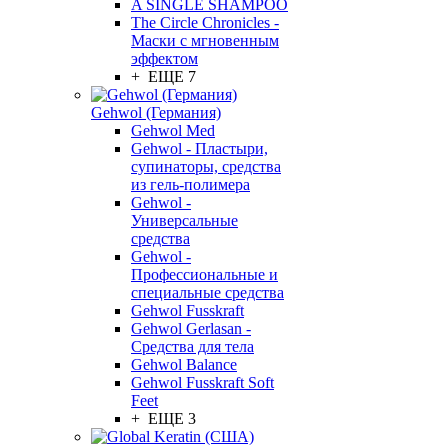
A SINGLE SHAMPOO
The Circle Chronicles -
Маски с мгновенным
эффектом
+ ЕЩЕ 7
Gehwol (Германия)
Gehwol Med
Gehwol - Пластыри,
супинаторы, средства
из гель-полимера
Gehwol -
Универсальные
средства
Gehwol -
Профессиональные и
специальные средства
Gehwol Fusskraft
Gehwol Gerlasan -
Средства для тела
Gehwol Balance
Gehwol Fusskraft Soft
Feet
+ ЕЩЕ 3