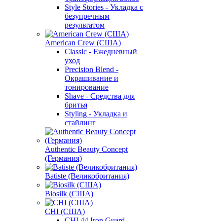
Style Stories - Укладка с
безупречным
результатом
American Crew (США)
Classic - Ежедневный
уход
Precision Blend -
Окрашивание и
тонирование
Shave - Средства для
бритья
Styling - Укладка и
стайлинг
Authentic Beauty Concept
(Германия)
Batiste (Великобритания)
Biosilk (США)
CHI (США)
CHI 44 Iron Guard -