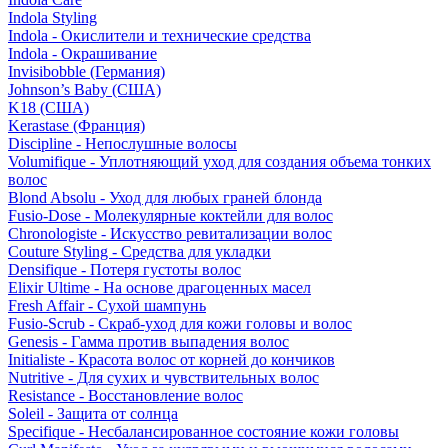
Indola Styling
Indola - Окислители и технические средства
Indola - Окрашивание
Invisibobble (Германия)
Johnson’s Baby (США)
K18 (США)
Kerastase (Франция)
Discipline - Непослушные волосы
Volumifique - Уплотняющий уход для создания объема тонких
волос
Blond Absolu - Уход для любых граней блонда
Fusio-Dose - Молекулярные коктейли для волос
Chronologiste - Искусство ревитализации волос
Couture Styling - Средства для укладки
Densifique - Потеря густоты волос
Elixir Ultime - На основе драгоценных масел
Fresh Affair - Сухой шампунь
Fusio-Scrub - Скраб-уход для кожи головы и волос
Genesis - Гамма против выпадения волос
Initialiste - Красота волос от корней до кончиков
Nutritive - Для сухих и чувствительных волос
Resistance - Восстановление волос
Soleil - Защита от солнца
Specifique - Несбалансированное состояние кожи головы