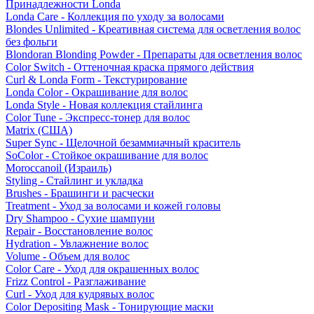
Принадлежности Londa
Londa Care - Коллекция по уходу за волосами
Blondes Unlimited - Креативная система для осветления волос
без фольги
Blondoran Blonding Powder - Препараты для осветления волос
Color Switch - Оттеночная краска прямого действия
Curl & Londa Form - Текстурирование
Londa Color - Окрашивание для волос
Londa Style - Новая коллекция стайлинга
Color Tune - Экспресс-тонер для волос
Matrix (США)
Super Sync - Щелочной безаммиачный краситель
SoColor - Стойкое окрашивание для волос
Moroccanoil (Израиль)
Styling - Стайлинг и укладка
Brushes - Брашинги и расчески
Treatment - Уход за волосами и кожей головы
Dry Shampoo - Сухие шампуни
Repair - Восстановление волос
Hydration - Увлажнение волос
Volume - Объем для волос
Color Care - Уход для окрашенных волос
Frizz Control - Разглаживание
Curl - Уход для кудрявых волос
Color Depositing Mask - Тонирующие маски