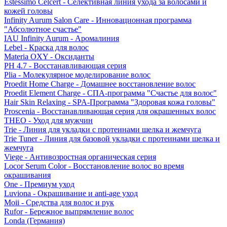
Estessimo Celcert - Селективная линия ухода за волосами и
кожей головы
Infinity Aurum Salon Care - Инновационная программа
"Абсолютное счастье"
IAU Infinity Aurum - Аромалиния
Lebel - Краска для волос
Materia OXY - Оксиданты
PH 4.7 - Восстанавливающая серия
Plia - Молекулярное моделирование волос
Proedit Home Charge - Домашнее восстановление волос
Proedit Element Charge - СПА-программа "Счастье для волос"
Hair Skin Relaxing - SPA-Программа "Здоровая кожа головы"
Proscenia - Восстанавливающая серия для окрашенных волос
THEO - Уход для мужчин
Trie - Линия для укладки с протеинами шелка и жемчуга
Trie Tuner - Линия для базовой укладки с протеинами шелка и
жемчуга
Viege - Антивозростная органическая серия
Locor Serum Color - Восстановление волос во время
окрашивания
One - Премиум уход
Luviona - Окрашивание и anti-age уход
Moii - Средства для волос и рук
Rufor - Бережное выпрямление волос
Londa (Германия)