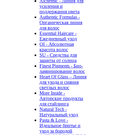
Alchemic - Линия для
усиления и
поддержания цвета
Authentic Formulas -
Органическая линия
для волос
Essential Haircare -
Eжедневный уход
OI - Абсолютная
красота волос
SU - Средства для
защиты от солнца
Finest Pigments - Био-
ламинирование волос
Heart Of Glass – Линия
для ухода и сияния
светлых волос
More Inside -
Авторские продукты
для стайлинга
Natural Tech -
Натуральный уход
Pasta & Love -
Идеальное бритье и
уход за бородой