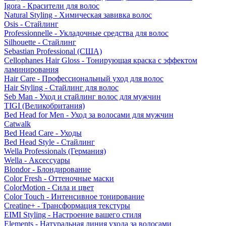
Igora - Красители для волос
Natural Styling - Химическая завивка волос
Osis - Стайлинг
Professionnelle - Укладочные средства для волос
Silhouette - Стайлинг
Sebastian Professional (США)
Cellophanes Hair Gloss - Тонирующая краска с эффектом
ламинирования
Hair Care - Профессиональный уход для волос
Hair Styling - Стайлинг для волос
Seb Man - Уход и стайлинг волос для мужчин
TIGI (Великобритания)
Bed Head for Men - Уход за волосами для мужчин
Catwalk
Bed Head Care - Уходы
Bed Head Style - Стайлинг
Wella Professionals (Германия)
Wella - Аксессуары
Blondor - Блондирование
Color Fresh - Оттеночные маски
ColorMotion - Сила и цвет
Color Touch - Интенсивное тонирование
Creatine+ - Трансформация текстуры
EIMI Styling - Настроение вашего стиля
Elements - Натуральная линия ухода за волосами