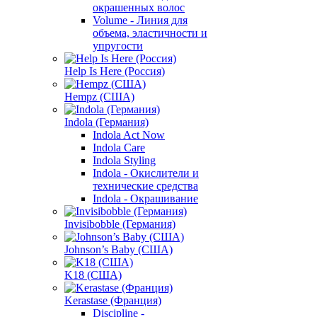
окрашенных волос
Volume - Линия для
объема, эластичности и
упругости
Help Is Here (Россия)
Hempz (США)
Indola (Германия)
Indola Act Now
Indola Care
Indola Styling
Indola - Окислители и
технические средства
Indola - Окрашивание
Invisibobble (Германия)
Johnson’s Baby (США)
K18 (США)
Kerastase (Франция)
Discipline -