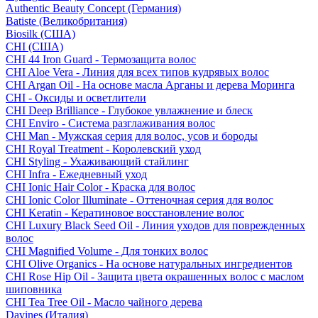
Authentic Beauty Concept (Германия)
Batiste (Великобритания)
Biosilk (США)
CHI (США)
CHI 44 Iron Guard - Термозащита волос
CHI Aloe Vera - Линия для всех типов кудрявых волос
CHI Argan Oil - На основе масла Арганы и дерева Моринга
CHI - Оксиды и осветлители
CHI Deep Brilliance - Глубокое увлажнение и блеск
CHI Enviro - Система разглаживания волос
CHI Man - Мужская серия для волос, усов и бороды
CHI Royal Treatment - Королевский уход
CHI Styling - Ухаживающий стайлинг
CHI Infra - Ежедневный уход
CHI Ionic Hair Color - Краска для волос
CHI Ionic Color Illuminate - Оттеночная серия для волос
CHI Keratin - Кератиновое восстановление волос
CHI Luxury Black Seed Oil - Линия уходов для поврежденных
волос
CHI Magnified Volume - Для тонких волос
CHI Olive Organics - На основе натуральных ингредиентов
CHI Rose Hip Oil - Защита цвета окрашенных волос с маслом
шиповника
CHI Tea Tree Oil - Масло чайного дерева
Davines (Италия)