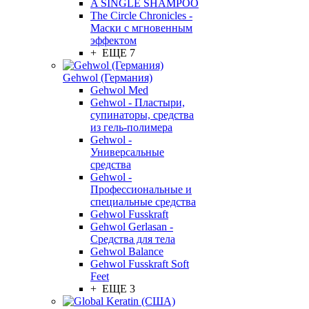
A SINGLE SHAMPOO
The Circle Chronicles -
Маски с мгновенным
эффектом
+ ЕЩЕ 7
Gehwol (Германия)
Gehwol Med
Gehwol - Пластыри,
супинаторы, средства
из гель-полимера
Gehwol -
Универсальные
средства
Gehwol -
Профессиональные и
специальные средства
Gehwol Fusskraft
Gehwol Gerlasan -
Средства для тела
Gehwol Balance
Gehwol Fusskraft Soft
Feet
+ ЕЩЕ 3