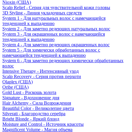
Nioxin (США)
Scalp Relief - Серия для чувствительной кожи головы
3D Styling - Линия укладочных средств
System 1 - Для натуральных волос с намечающейся
тенденцией к выпадению
System 2 - Для заметно редеющих натуральных волос
System 3 - Для окрашенных волос с намечающейся
тенденцией к выпадению
System 4 - Для заметно редеющих окрашенных волос
System 5 - Для химически обработанных волос с
намечающейся тенденцией к выпадению
System 6 - Для заметно редеющих химически обработанных
волос
Intensive Therapy - Интенсивный уход
Scalp Recovery - Серия против перхоти
Olaplex (США)
Oribe (США)
Gold Lust - Роскошь золота
Signature - Вдохновение дня
Hair Alchemy - Сила Возрождения
Beautiful Color - Великолепие цвета
Silverati - Благородство серебра
Bright Blonde - Яркий блонд
Moisture and Control - Источник красоты
Magnificent Volume - Магия объема