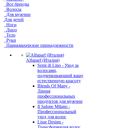
Все бренды
Волосы
Для мужчин
Для детей
Ноги
Лицо
Тело
Руки
Парикмахерские принадлежности
Alfaparf (Италия)
Semi di Lino - Уход за
волосами,
подчеркивающий вашу
естественную красоту
Blends Of Many -
Линия
профессиональных
продуктов для мужчин
Il Salone Milano -
Профессиональный
уход для волос
Lisse Design -
Трансформация волос