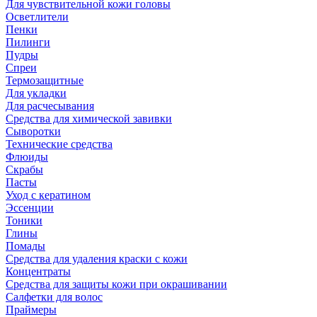
Для чувствительной кожи головы
Осветлители
Пенки
Пилинги
Пудры
Спреи
Термозащитные
Для укладки
Для расчесывания
Средства для химической завивки
Сыворотки
Технические средства
Флюиды
Скрабы
Пасты
Уход с кератином
Эссенции
Тоники
Глины
Помады
Средства для удаления краски с кожи
Концентраты
Средства для защиты кожи при окрашивании
Салфетки для волос
Праймеры