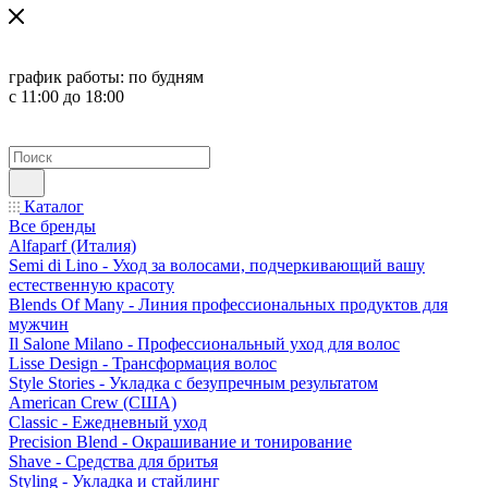
график работы:
по будням
с 11:00 до 18:00
Каталог
Все бренды
Alfaparf (Италия)
Semi di Lino - Уход за волосами, подчеркивающий вашу
естественную красоту
Blends Of Many - Линия профессиональных продуктов для
мужчин
Il Salone Milano - Профессиональный уход для волос
Lisse Design - Трансформация волос
Style Stories - Укладка с безупречным результатом
American Crew (США)
Classic - Ежедневный уход
Precision Blend - Окрашивание и тонирование
Shave - Средства для бритья
Styling - Укладка и стайлинг