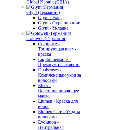
Global Keratin (США)
Glynt (Германия)
Glynt - Уход
Glynt - Окрашивание
Glynt - Укладка
Goldwell (Германия)
Colorance -
Тонирующая крем-
краска
Lightdimensions -
Премиум-осветление
Dualsenses -
Комплексный уход за
волосами
Elixir -
Восстанавливающее
масло
Elumen - Краска для
волос
Elumen Care - Уход за
волосами
Evolution -
Нейтральная