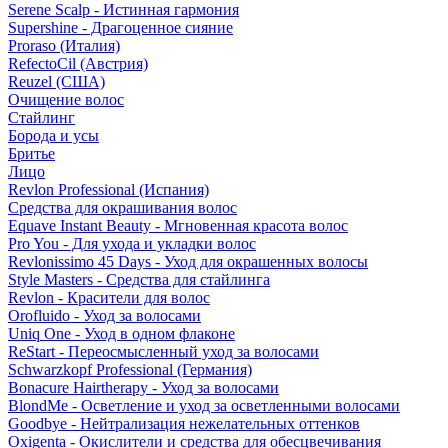
Serene Scalp - Истинная гармония
Supershine - Драгоценное сияние
Proraso (Италия)
RefectoCil (Австрия)
Reuzel (США)
Очищение волос
Стайлинг
Борода и усы
Бритье
Лицо
Revlon Professional (Испания)
Средства для окрашивания волос
Equave Instant Beauty - Мгновенная красота волос
Pro You - Для ухода и укладки волос
Revlonissimo 45 Days - Уход для окрашенных волосы
Style Masters - Средства для стайлинга
Revlon - Красители для волос
Orofluido - Уход за волосами
Uniq One - Уход в одном флаконе
ReStart - Переосмысленный уход за волосами
Schwarzkopf Professional (Германия)
Bonacure Hairtherapy - Уход за волосами
BlondMe - Осветление и уход за осветленными волосами
Goodbye - Нейтрализация нежелательных оттенков
Oxigenta - Окислители и средства для обесцвечивания