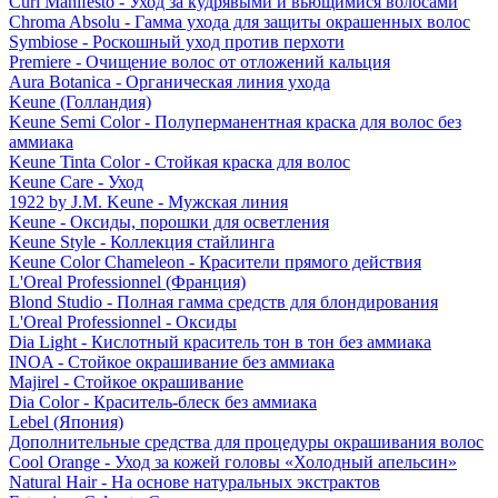
Curl Manifesto - Уход за кудрявыми и вьющимися волосами
Chroma Absolu - Гамма ухода для защиты окрашенных волос
Symbiose - Роскошный уход против перхоти
Premiere - Очищение волос от отложений кальция
Aura Botanica - Органическая линия ухода
Keune (Голландия)
Keune Semi Color - Полуперманентная краска для волос без
аммиака
Keune Tinta Color - Стойкая краска для волос
Keune Care - Уход
1922 by J.M. Keune - Мужская линия
Keune - Оксиды, порошки для осветления
Keune Style - Коллекция стайлинга
Keune Color Chameleon - Красители прямого действия
L'Oreal Professionnel (Франция)
Blond Studio - Полная гамма средств для блондирования
L'Oreal Professionnel - Оксиды
Dia Light - Кислотный краситель тон в тон без аммиака
INOA - Стойкое окрашивание без аммиака
Majirel - Стойкое окрашивание
Dia Color - Краситель-блеск без аммиака
Lebel (Япония)
Дополнительные средства для процедуры окрашивания волос
Cool Orange - Уход за кожей головы «Холодный апельсин»
Natural Hair - На основе натуральных экстрактов