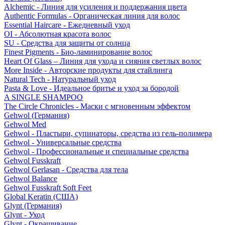
Alchemic - Линия для усиления и поддержания цвета
Authentic Formulas - Органическая линия для волос
Essential Haircare - Eжедневный уход
OI - Абсолютная красота волос
SU - Средства для защиты от солнца
Finest Pigments - Био-ламинирование волос
Heart Of Glass – Линия для ухода и сияния светлых волос
More Inside - Авторские продукты для стайлинга
Natural Tech - Натуральный уход
Pasta & Love - Идеальное бритье и уход за бородой
A SINGLE SHAMPOO
The Circle Chronicles - Маски с мгновенным эффектом
Gehwol (Германия)
Gehwol Med
Gehwol - Пластыри, супинаторы, средства из гель-полимера
Gehwol - Универсальные средства
Gehwol - Профессиональные и специальные средства
Gehwol Fusskraft
Gehwol Gerlasan - Средства для тела
Gehwol Balance
Gehwol Fusskraft Soft Feet
Global Keratin (США)
Glynt (Германия)
Glynt - Уход
Glynt - Окрашивание