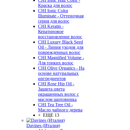
CHI Ionic Hair Color -
Краска для волос
CHI Ionic Color
Illuminate - Оттеночная
серия для волос
CHI Keratin -
Кератиновое
восстановление волос
CHI Luxury Black Seed
Oil - Линия уходов для
поврежденных волос
CHI Magnified Volume -
Для тонких волос
CHI Olive Organics - На
основе натуральных
ингредиентов
CHI Rose Hip Oil -
Защита цвета
окрашенных волос с
маслом шиповника
CHI Tea Tree Oil -
Масло чайного дерева
+ ЕЩЕ 13
Davines (Италия)