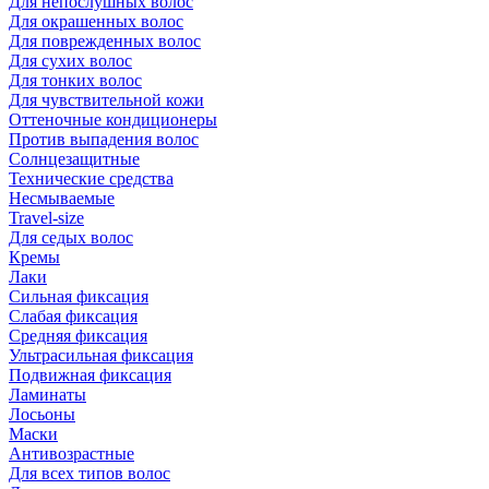
Для непослушных волос
Для окрашенных волос
Для поврежденных волос
Для сухих волос
Для тонких волос
Для чувствительной кожи
Оттеночные кондиционеры
Против выпадения волос
Солнцезащитные
Технические средства
Несмываемые
Travel-size
Для седых волос
Кремы
Лаки
Сильная фиксация
Слабая фиксация
Средняя фиксация
Ультрасильная фиксация
Подвижная фиксация
Ламинаты
Лосьоны
Маски
Антивозрастные
Для всех типов волос