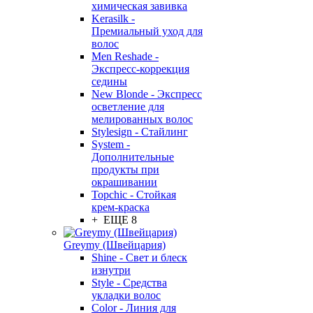
химическая завивка
Kerasilk -
Премиальный уход для
волос
Men Reshade -
Экспресс-коррекция
седины
New Blonde - Экспресс
осветление для
мелированных волос
Stylesign - Стайлинг
System -
Дополнительные
продукты при
окрашивании
Topchic - Стойкая
крем-краска
+ ЕЩЕ 8
Greymy (Швейцария)
Shine - Свет и блеск
изнутри
Style - Средства
укладки волос
Color - Линия для