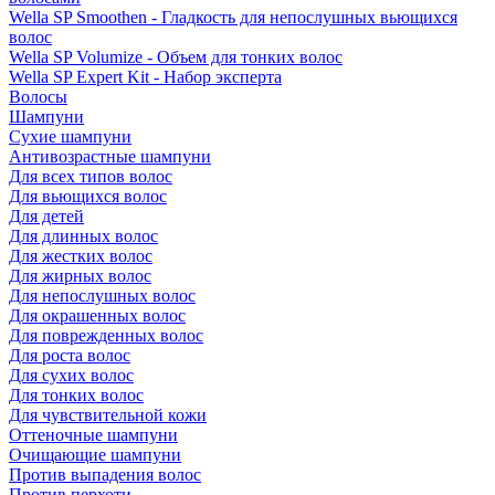
Wella SP Smoothen - Гладкость для непослушных вьющихся
волос
Wella SP Volumize - Объем для тонких волос
Wella SP Expert Kit - Набор эксперта
Волосы
Шампуни
Сухие шампуни
Антивозрастные шампуни
Для всех типов волос
Для вьющихся волос
Для детей
Для длинных волос
Для жестких волос
Для жирных волос
Для непослушных волос
Для окрашенных волос
Для поврежденных волос
Для роста волос
Для сухих волос
Для тонких волос
Для чувствительной кожи
Оттеночные шампуни
Очищающие шампуни
Против выпадения волос
Против перхоти