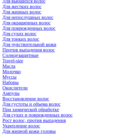
Для вьющихся волос
Для жестких волос
Для жирных волос
Для непослушных волос
Для окрашенных волос
Для поврежденных волос
Для сухих волос
Для тонких волос
Для чувствительной кожи
Против выпадения волос
Солнцезащитные
Travel-size
Масла
Молочко
Муссы
Наборы
Окислители
Ампулы
Восстановление волос
Для густоты и объема волос
При химической обработке
Для сухих и поврежденных волос
Рост волос, против выпадения
Укрепление волос
Для жирной кожи головы