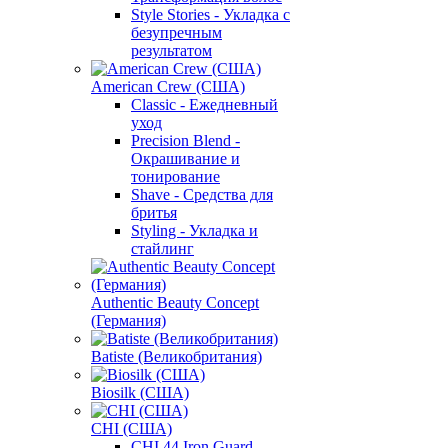
Style Stories - Укладка с
безупречным
результатом
American Crew (США)
Classic - Ежедневный
уход
Precision Blend -
Окрашивание и
тонирование
Shave - Средства для
бритья
Styling - Укладка и
стайлинг
Authentic Beauty Concept
(Германия)
Batiste (Великобритания)
Biosilk (США)
CHI (США)
CHI 44 Iron Guard -