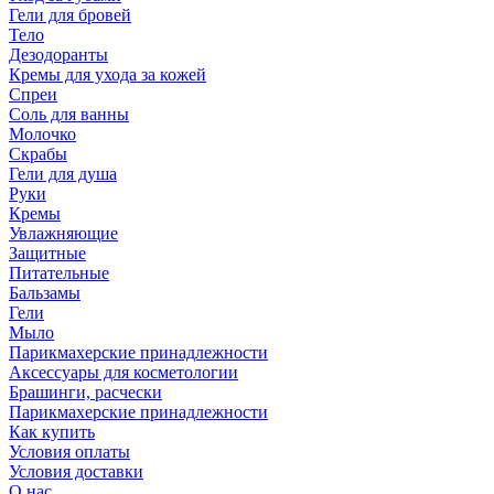
Гели для бровей
Тело
Дезодоранты
Кремы для ухода за кожей
Спреи
Соль для ванны
Молочко
Скрабы
Гели для душа
Руки
Кремы
Увлажняющие
Защитные
Питательные
Бальзамы
Гели
Мыло
Парикмахерские принадлежности
Аксессуары для косметологии
Брашинги, расчески
Парикмахерские принадлежности
Как купить
Условия оплаты
Условия доставки
О нас