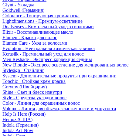
Glynt - Укладка
Goldwell (Германия)
Colorance - Тонирующая крем-краска
Lightdimensions - Премиум-осветление
Dualsenses - Комплексный уход за волосами
Elixir - Восстанавливающее масло
Elumen - Краска для волос
Elumen Care - Уход за волосами
Evolution - Нейтральная химическая завивка
Kerasilk - Премиальный уход для волос
Men Reshade - Экспресс-коррекция седины
New Blonde - Экспресс осветление для мелированных волос
Stylesign - Стайлинг
System - Дополнительные продукты при окрашивании
Topchic - Стойкая крем-краска
Greymy (Швейцария)
Shine - Свет и блеск изнутри
Style - Средства укладки волос
Color - Линия для окрашенных волос
Volume - Линия для объема, эластичности и упругости
Help Is Here (Россия)
Hempz (США)
Indola (Германия)
Indola Act Now
Indola Care