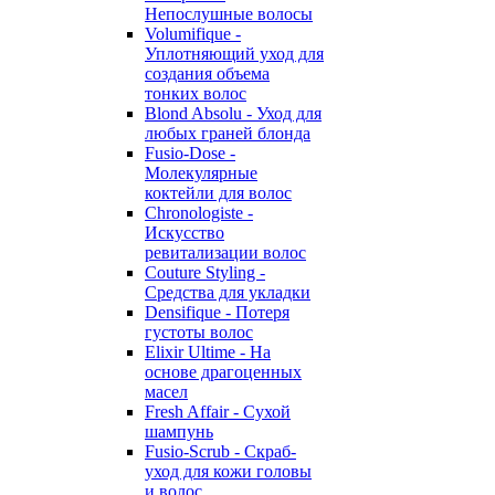
Непослушные волосы
Volumifique -
Уплотняющий уход для
создания объема
тонких волос
Blond Absolu - Уход для
любых граней блонда
Fusio-Dose -
Молекулярные
коктейли для волос
Chronologiste -
Искусство
ревитализации волос
Couture Styling -
Средства для укладки
Densifique - Потеря
густоты волос
Elixir Ultime - На
основе драгоценных
масел
Fresh Affair - Сухой
шампунь
Fusio-Scrub - Скраб-
уход для кожи головы
и волос