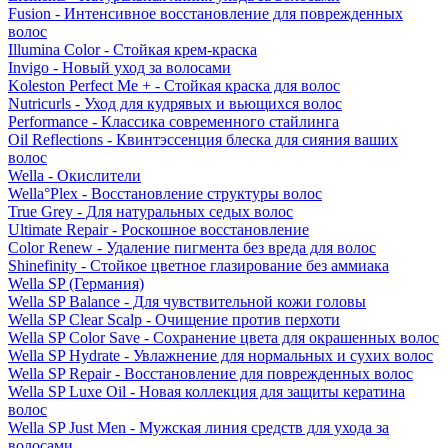
Fusion - Интенсивное восстановление для поврежденных
волос
Illumina Color - Стойкая крем-краска
Invigo - Новый уход за волосами
Koleston Perfect Me + - Стойкая краска для волос
Nutricurls - Уход для кудрявых и вьющихся волос
Performance - Классика современного стайлинга
Oil Reflections - Квинтэссенция блеска для сияния ваших
волос
Wella - Окислители
Wella°Plex - Восстановление структуры волос
True Grey - Для натуральных седых волос
Ultimate Repair - Роскошное восстановление
Color Renew - Удаление пигмента без вреда для волос
Shinefinity - Стойкое цветное глазирование без аммиака
Wella SP (Германия)
Wella SP Balance - Для чувствительной кожи головы
Wella SP Clear Scalp - Очищение против перхоти
Wella SP Color Save - Сохранение цвета для окрашенных волос
Wella SP Hydrate - Увлажнение для нормальных и сухих волос
Wella SP Repair - Восстановление для поврежденных волос
Wella SP Luxe Oil - Новая коллекция для защиты кератина
волос
Wella SP Just Men - Мужская линия средств для ухода за
волосами