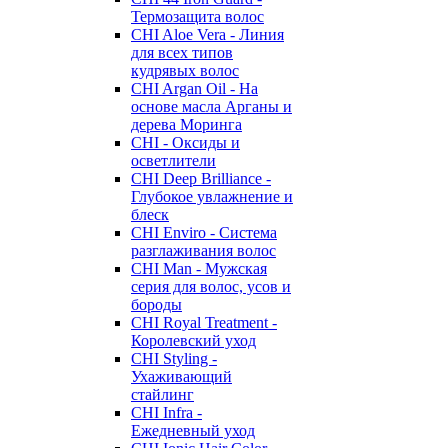
Термозащита волос
CHI Aloe Vera - Линия
для всех типов
кудрявых волос
CHI Argan Oil - На
основе масла Арганы и
дерева Моринга
CHI - Оксиды и
осветлители
CHI Deep Brilliance -
Глубокое увлажнение и
блеск
CHI Enviro - Система
разглаживания волос
CHI Man - Мужская
серия для волос, усов и
бороды
CHI Royal Treatment -
Королевский уход
CHI Styling -
Ухаживающий
стайлинг
CHI Infra -
Ежедневный уход