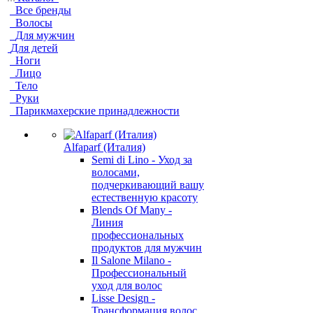
Все бренды
Волосы
Для мужчин
Для детей
Ноги
Лицо
Тело
Руки
Парикмахерские принадлежности
Alfaparf (Италия)
Semi di Lino - Уход за
волосами,
подчеркивающий вашу
естественную красоту
Blends Of Many -
Линия
профессиональных
продуктов для мужчин
Il Salone Milano -
Профессиональный
уход для волос
Lisse Design -
Трансформация волос