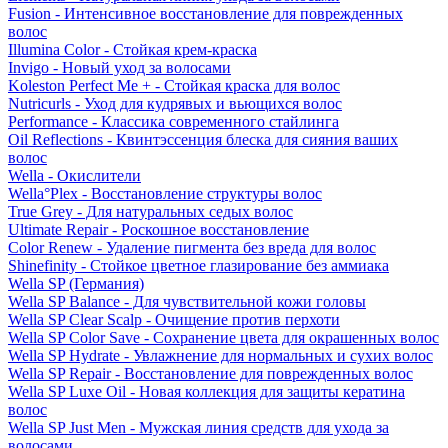
Fusion - Интенсивное восстановление для поврежденных
волос
Illumina Color - Стойкая крем-краска
Invigo - Новый уход за волосами
Koleston Perfect Me + - Стойкая краска для волос
Nutricurls - Уход для кудрявых и вьющихся волос
Performance - Классика современного стайлинга
Oil Reflections - Квинтэссенция блеска для сияния ваших
волос
Wella - Окислители
Wella°Plex - Восстановление структуры волос
True Grey - Для натуральных седых волос
Ultimate Repair - Роскошное восстановление
Color Renew - Удаление пигмента без вреда для волос
Shinefinity - Стойкое цветное глазирование без аммиака
Wella SP (Германия)
Wella SP Balance - Для чувствительной кожи головы
Wella SP Clear Scalp - Очищение против перхоти
Wella SP Color Save - Сохранение цвета для окрашенных волос
Wella SP Hydrate - Увлажнение для нормальных и сухих волос
Wella SP Repair - Восстановление для поврежденных волос
Wella SP Luxe Oil - Новая коллекция для защиты кератина
волос
Wella SP Just Men - Мужская линия средств для ухода за
волосами