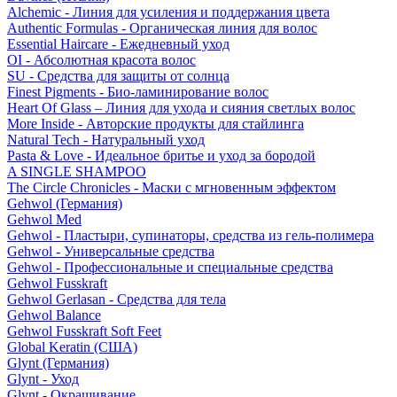
Alchemic - Линия для усиления и поддержания цвета
Authentic Formulas - Органическая линия для волос
Essential Haircare - Eжедневный уход
OI - Абсолютная красота волос
SU - Средства для защиты от солнца
Finest Pigments - Био-ламинирование волос
Heart Of Glass – Линия для ухода и сияния светлых волос
More Inside - Авторские продукты для стайлинга
Natural Tech - Натуральный уход
Pasta & Love - Идеальное бритье и уход за бородой
A SINGLE SHAMPOO
The Circle Chronicles - Маски с мгновенным эффектом
Gehwol (Германия)
Gehwol Med
Gehwol - Пластыри, супинаторы, средства из гель-полимера
Gehwol - Универсальные средства
Gehwol - Профессиональные и специальные средства
Gehwol Fusskraft
Gehwol Gerlasan - Средства для тела
Gehwol Balance
Gehwol Fusskraft Soft Feet
Global Keratin (США)
Glynt (Германия)
Glynt - Уход
Glynt - Окрашивание