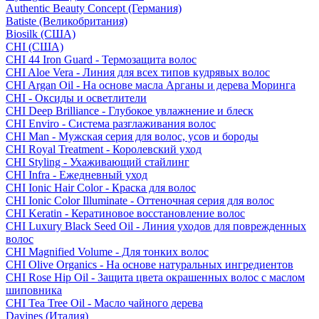
Authentic Beauty Concept (Германия)
Batiste (Великобритания)
Biosilk (США)
CHI (США)
CHI 44 Iron Guard - Термозащита волос
CHI Aloe Vera - Линия для всех типов кудрявых волос
CHI Argan Oil - На основе масла Арганы и дерева Моринга
CHI - Оксиды и осветлители
CHI Deep Brilliance - Глубокое увлажнение и блеск
CHI Enviro - Система разглаживания волос
CHI Man - Мужская серия для волос, усов и бороды
CHI Royal Treatment - Королевский уход
CHI Styling - Ухаживающий стайлинг
CHI Infra - Ежедневный уход
CHI Ionic Hair Color - Краска для волос
CHI Ionic Color Illuminate - Оттеночная серия для волос
CHI Keratin - Кератиновое восстановление волос
CHI Luxury Black Seed Oil - Линия уходов для поврежденных
волос
CHI Magnified Volume - Для тонких волос
CHI Olive Organics - На основе натуральных ингредиентов
CHI Rose Hip Oil - Защита цвета окрашенных волос с маслом
шиповника
CHI Tea Tree Oil - Масло чайного дерева
Davines (Италия)