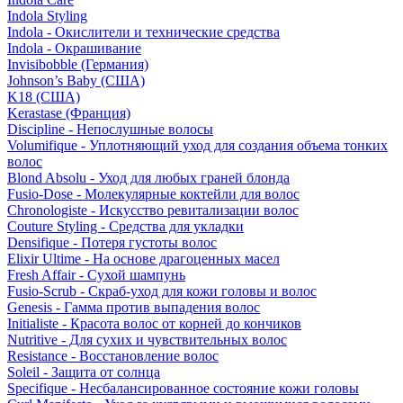
Indola Styling
Indola - Окислители и технические средства
Indola - Окрашивание
Invisibobble (Германия)
Johnson’s Baby (США)
K18 (США)
Kerastase (Франция)
Discipline - Непослушные волосы
Volumifique - Уплотняющий уход для создания объема тонких
волос
Blond Absolu - Уход для любых граней блонда
Fusio-Dose - Молекулярные коктейли для волос
Chronologiste - Искусство ревитализации волос
Couture Styling - Средства для укладки
Densifique - Потеря густоты волос
Elixir Ultime - На основе драгоценных масел
Fresh Affair - Сухой шампунь
Fusio-Scrub - Скраб-уход для кожи головы и волос
Genesis - Гамма против выпадения волос
Initialiste - Красота волос от корней до кончиков
Nutritive - Для сухих и чувствительных волос
Resistance - Восстановление волос
Soleil - Защита от солнца
Specifique - Несбалансированное состояние кожи головы