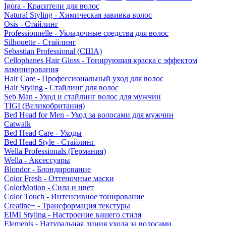
Igora - Красители для волос
Natural Styling - Химическая завивка волос
Osis - Стайлинг
Professionnelle - Укладочные средства для волос
Silhouette - Стайлинг
Sebastian Professional (США)
Cellophanes Hair Gloss - Тонирующая краска с эффектом
ламинирования
Hair Care - Профессиональный уход для волос
Hair Styling - Стайлинг для волос
Seb Man - Уход и стайлинг волос для мужчин
TIGI (Великобритания)
Bed Head for Men - Уход за волосами для мужчин
Catwalk
Bed Head Care - Уходы
Bed Head Style - Стайлинг
Wella Professionals (Германия)
Wella - Аксессуары
Blondor - Блондирование
Color Fresh - Оттеночные маски
ColorMotion - Сила и цвет
Color Touch - Интенсивное тонирование
Creatine+ - Трансформация текстуры
EIMI Styling - Настроение вашего стиля
Elements - Натуральная линия ухода за волосами