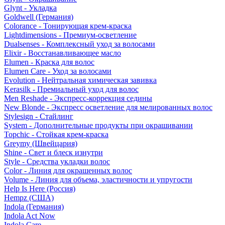
Glynt - Укладка
Goldwell (Германия)
Colorance - Тонирующая крем-краска
Lightdimensions - Премиум-осветление
Dualsenses - Комплексный уход за волосами
Elixir - Восстанавливающее масло
Elumen - Краска для волос
Elumen Care - Уход за волосами
Evolution - Нейтральная химическая завивка
Kerasilk - Премиальный уход для волос
Men Reshade - Экспресс-коррекция седины
New Blonde - Экспресс осветление для мелированных волос
Stylesign - Стайлинг
System - Дополнительные продукты при окрашивании
Topchic - Стойкая крем-краска
Greymy (Швейцария)
Shine - Свет и блеск изнутри
Style - Средства укладки волос
Color - Линия для окрашенных волос
Volume - Линия для объема, эластичности и упругости
Help Is Here (Россия)
Hempz (США)
Indola (Германия)
Indola Act Now
Indola Care