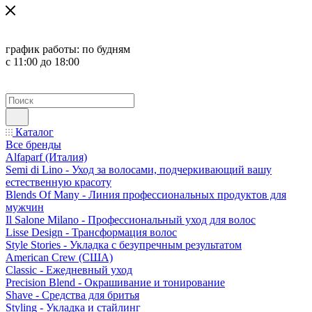
график работы:
по будням
с 11:00 до 18:00
Каталог
Все бренды
Alfaparf (Италия)
Semi di Lino - Уход за волосами, подчеркивающий вашу
естественную красоту
Blends Of Many - Линия профессиональных продуктов для
мужчин
Il Salone Milano - Профессиональный уход для волос
Lisse Design - Трансформация волос
Style Stories - Укладка с безупречным результатом
American Crew (США)
Classic - Ежедневный уход
Precision Blend - Окрашивание и тонирование
Shave - Средства для бритья
Styling - Укладка и стайлинг