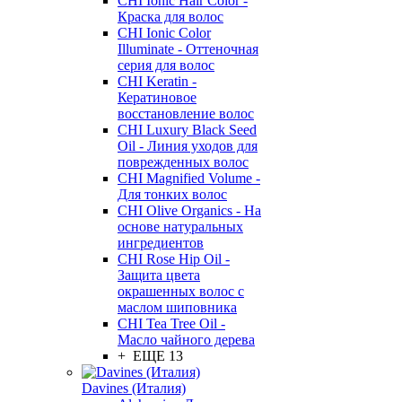
CHI Ionic Hair Color -
Краска для волос
CHI Ionic Color
Illuminate - Оттеночная
серия для волос
CHI Keratin -
Кератиновое
восстановление волос
CHI Luxury Black Seed
Oil - Линия уходов для
поврежденных волос
CHI Magnified Volume -
Для тонких волос
CHI Olive Organics - На
основе натуральных
ингредиентов
CHI Rose Hip Oil -
Защита цвета
окрашенных волос с
маслом шиповника
CHI Tea Tree Oil -
Масло чайного дерева
+ ЕЩЕ 13
Davines (Италия)