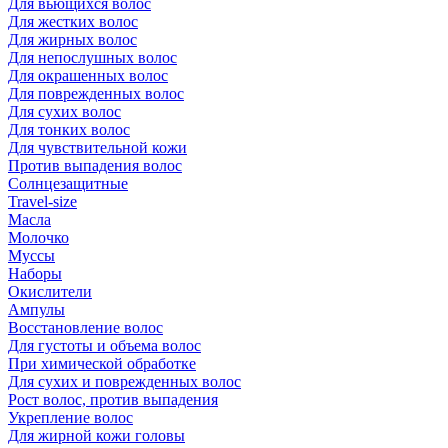
Для вьющихся волос
Для жестких волос
Для жирных волос
Для непослушных волос
Для окрашенных волос
Для поврежденных волос
Для сухих волос
Для тонких волос
Для чувствительной кожи
Против выпадения волос
Солнцезащитные
Travel-size
Масла
Молочко
Муссы
Наборы
Окислители
Ампулы
Восстановление волос
Для густоты и объема волос
При химической обработке
Для сухих и поврежденных волос
Рост волос, против выпадения
Укрепление волос
Для жирной кожи головы