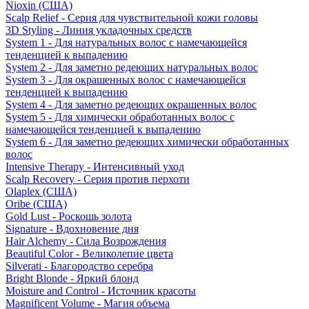
Nioxin (США)
Scalp Relief - Серия для чувствительной кожи головы
3D Styling - Линия укладочных средств
System 1 - Для натуральных волос с намечающейся
тенденцией к выпадению
System 2 - Для заметно редеющих натуральных волос
System 3 - Для окрашенных волос с намечающейся
тенденцией к выпадению
System 4 - Для заметно редеющих окрашенных волос
System 5 - Для химически обработанных волос с
намечающейся тенденцией к выпадению
System 6 - Для заметно редеющих химически обработанных
волос
Intensive Therapy - Интенсивный уход
Scalp Recovery - Серия против перхоти
Olaplex (США)
Oribe (США)
Gold Lust - Роскошь золота
Signature - Вдохновение дня
Hair Alchemy - Сила Возрождения
Beautiful Color - Великолепие цвета
Silverati - Благородство серебра
Bright Blonde - Яркий блонд
Moisture and Control - Источник красоты
Magnificent Volume - Магия объема