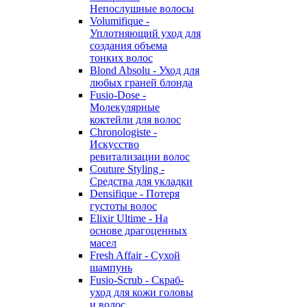
Непослушные волосы
Volumifique -
Уплотняющий уход для
создания объема
тонких волос
Blond Absolu - Уход для
любых граней блонда
Fusio-Dose -
Молекулярные
коктейли для волос
Chronologiste -
Искусство
ревитализации волос
Couture Styling -
Средства для укладки
Densifique - Потеря
густоты волос
Elixir Ultime - На
основе драгоценных
масел
Fresh Affair - Сухой
шампунь
Fusio-Scrub - Скраб-
уход для кожи головы
и волос