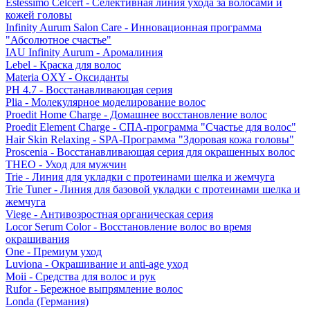
Estessimo Celcert - Селективная линия ухода за волосами и
кожей головы
Infinity Aurum Salon Care - Инновационная программа
"Абсолютное счастье"
IAU Infinity Aurum - Аромалиния
Lebel - Краска для волос
Materia OXY - Оксиданты
PH 4.7 - Восстанавливающая серия
Plia - Молекулярное моделирование волос
Proedit Home Charge - Домашнее восстановление волос
Proedit Element Charge - СПА-программа "Счастье для волос"
Hair Skin Relaxing - SPA-Программа "Здоровая кожа головы"
Proscenia - Восстанавливающая серия для окрашенных волос
THEO - Уход для мужчин
Trie - Линия для укладки с протеинами шелка и жемчуга
Trie Tuner - Линия для базовой укладки с протеинами шелка и
жемчуга
Viege - Антивозростная органическая серия
Locor Serum Color - Восстановление волос во время
окрашивания
One - Премиум уход
Luviona - Окрашивание и anti-age уход
Moii - Средства для волос и рук
Rufor - Бережное выпрямление волос
Londa (Германия)