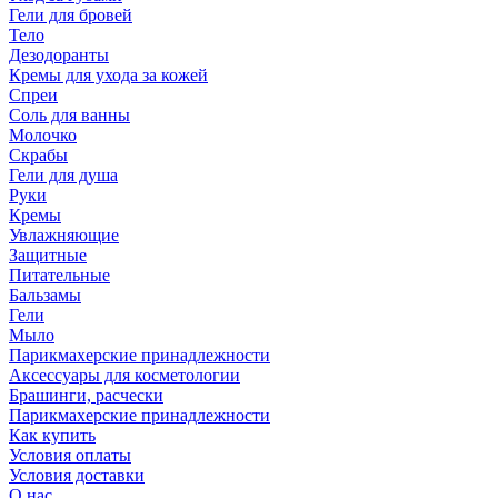
Гели для бровей
Тело
Дезодоранты
Кремы для ухода за кожей
Спреи
Соль для ванны
Молочко
Скрабы
Гели для душа
Руки
Кремы
Увлажняющие
Защитные
Питательные
Бальзамы
Гели
Мыло
Парикмахерские принадлежности
Аксессуары для косметологии
Брашинги, расчески
Парикмахерские принадлежности
Как купить
Условия оплаты
Условия доставки
О нас