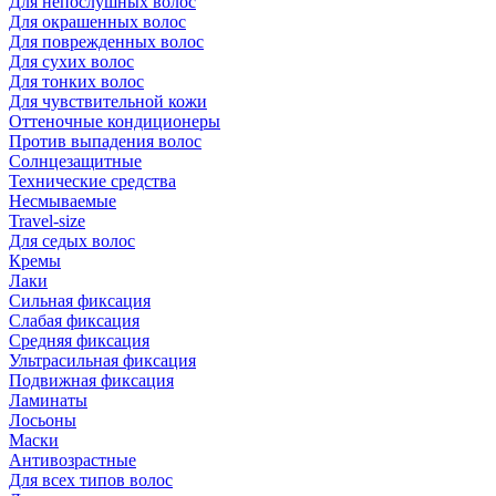
Для непослушных волос
Для окрашенных волос
Для поврежденных волос
Для сухих волос
Для тонких волос
Для чувствительной кожи
Оттеночные кондиционеры
Против выпадения волос
Солнцезащитные
Технические средства
Несмываемые
Travel-size
Для седых волос
Кремы
Лаки
Сильная фиксация
Слабая фиксация
Средняя фиксация
Ультрасильная фиксация
Подвижная фиксация
Ламинаты
Лосьоны
Маски
Антивозрастные
Для всех типов волос