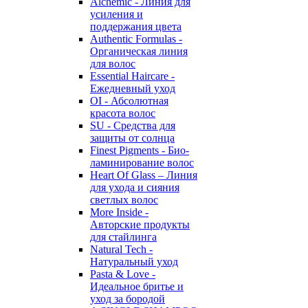
Alchemic - Линия для
усиления и
поддержания цвета
Authentic Formulas -
Органическая линия
для волос
Essential Haircare -
Eжедневный уход
OI - Абсолютная
красота волос
SU - Средства для
защиты от солнца
Finest Pigments - Био-
ламинирование волос
Heart Of Glass – Линия
для ухода и сияния
светлых волос
More Inside -
Авторские продукты
для стайлинга
Natural Tech -
Натуральный уход
Pasta & Love -
Идеальное бритье и
уход за бородой