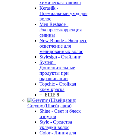
химическая завивка
Kerasilk -
Премиальный уход для
волос
Men Reshade -
Экспресс-коррекция
седины
New Blonde - Экспресс
осветление для
мелированных волос
Stylesign - Стайлинг
System -
Дополнительные
продукты при
окрашивании
Topchic - Стойкая
крем-краска
+ ЕЩЕ 8
Greymy (Швейцария)
Shine - Свет и блеск
изнутри
Style - Средства
укладки волос
Color - Линия для