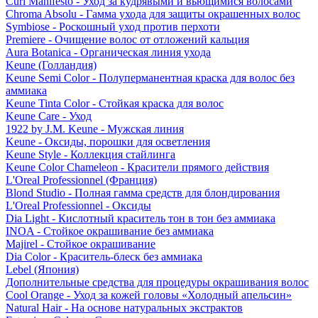
Curl Manifesto - Уход за кудрявыми и вьющимися волосами
Chroma Absolu - Гамма ухода для защиты окрашенных волос
Symbiose - Роскошный уход против перхоти
Premiere - Очищение волос от отложений кальция
Aura Botanica - Органическая линия ухода
Keune (Голландия)
Keune Semi Color - Полуперманентная краска для волос без
аммиака
Keune Tinta Color - Стойкая краска для волос
Keune Care - Уход
1922 by J.M. Keune - Мужская линия
Keune - Оксиды, порошки для осветления
Keune Style - Коллекция стайлинга
Keune Color Chameleon - Красители прямого действия
L'Oreal Professionnel (Франция)
Blond Studio - Полная гамма средств для блондирования
L'Oreal Professionnel - Оксиды
Dia Light - Кислотный краситель тон в тон без аммиака
INOA - Стойкое окрашивание без аммиака
Majirel - Стойкое окрашивание
Dia Color - Краситель-блеск без аммиака
Lebel (Япония)
Дополнительные средства для процедуры окрашивания волос
Cool Orange - Уход за кожей головы «Холодный апельсин»
Natural Hair - На основе натуральных экстрактов