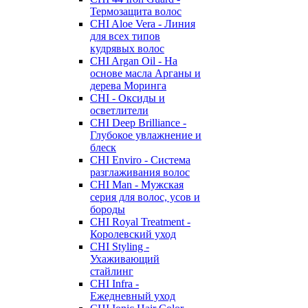
Термозащита волос
CHI Aloe Vera - Линия
для всех типов
кудрявых волос
CHI Argan Oil - На
основе масла Арганы и
дерева Моринга
CHI - Оксиды и
осветлители
CHI Deep Brilliance -
Глубокое увлажнение и
блеск
CHI Enviro - Система
разглаживания волос
CHI Man - Мужская
серия для волос, усов и
бороды
CHI Royal Treatment -
Королевский уход
CHI Styling -
Ухаживающий
стайлинг
CHI Infra -
Ежедневный уход