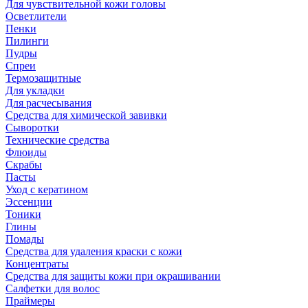
Для чувствительной кожи головы
Осветлители
Пенки
Пилинги
Пудры
Спреи
Термозащитные
Для укладки
Для расчесывания
Средства для химической завивки
Сыворотки
Технические средства
Флюиды
Скрабы
Пасты
Уход с кератином
Эссенции
Тоники
Глины
Помады
Средства для удаления краски с кожи
Концентраты
Средства для защиты кожи при окрашивании
Салфетки для волос
Праймеры