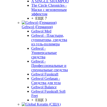
A SINGLE SHAMPOO
The Circle Chronicles -
Маски с мгновенным
эффектом
+ ЕЩЕ 7
Gehwol (Германия)
Gehwol Med
Gehwol - Пластыри,
супинаторы, средства
из гель-полимера
Gehwol -
Универсальные
средства
Gehwol -
Профессиональные и
специальные средства
Gehwol Fusskraft
Gehwol Gerlasan -
Средства для тела
Gehwol Balance
Gehwol Fusskraft Soft
Feet
+ ЕЩЕ 3