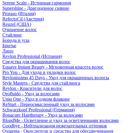
Serene Scalp - Истинная гармония
Supershine - Драгоценное сияние
Proraso (Италия)
RefectoCil (Австрия)
Reuzel (США)
Очищение волос
Стайлинг
Борода и усы
Бритье
Лицо
Revlon Professional (Испания)
Средства для окрашивания волос
Equave Instant Beauty - Мгновенная красота волос
Pro You - Для ухода и укладки волос
Revlonissimo 45 Days - Уход для окрашенных волосы
Style Masters - Средства для стайлинга
Revlon - Красители для волос
Orofluido - Уход за волосами
Uniq One - Уход в одном флаконе
ReStart - Переосмысленный уход за волосами
Schwarzkopf Professional (Германия)
Bonacure Hairtherapy - Уход за волосами
BlondMe - Осветление и уход за осветленными волосами
Goodbye - Нейтрализация нежелательных оттенков
Oxigenta - Окислители и средства для обесцвечивания