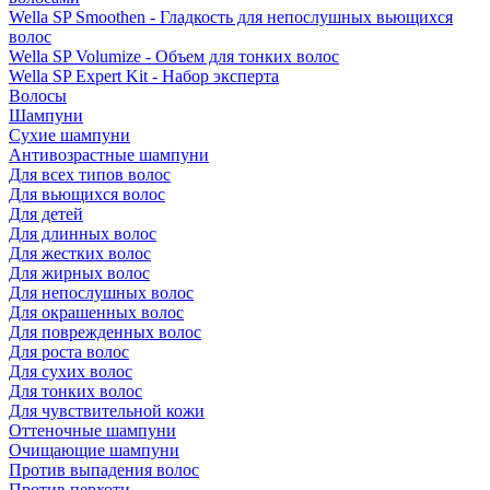
Wella SP Smoothen - Гладкость для непослушных вьющихся
волос
Wella SP Volumize - Объем для тонких волос
Wella SP Expert Kit - Набор эксперта
Волосы
Шампуни
Сухие шампуни
Антивозрастные шампуни
Для всех типов волос
Для вьющихся волос
Для детей
Для длинных волос
Для жестких волос
Для жирных волос
Для непослушных волос
Для окрашенных волос
Для поврежденных волос
Для роста волос
Для сухих волос
Для тонких волос
Для чувствительной кожи
Оттеночные шампуни
Очищающие шампуни
Против выпадения волос
Против перхоти