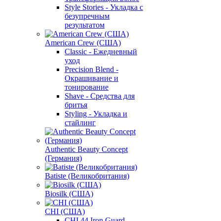
Style Stories - Укладка с
безупречным
результатом
American Crew (США)
Classic - Ежедневный
уход
Precision Blend -
Окрашивание и
тонирование
Shave - Средства для
бритья
Styling - Укладка и
стайлинг
Authentic Beauty Concept
(Германия)
Batiste (Великобритания)
Biosilk (США)
CHI (США)
CHI 44 Iron Guard -