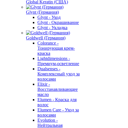
Global Keratin (США)
Glynt (Германия)
Glynt - Уход
Glynt - Окрашивание
Glynt - Укладка
Goldwell (Германия)
Colorance -
Тонирующая крем-
краска
Lightdimensions -
Премиум-осветление
Dualsenses -
Комплексный уход за
волосами
Elixir -
Восстанавливающее
масло
Elumen - Краска для
волос
Elumen Care - Уход за
волосами
Evolution -
Нейтральная