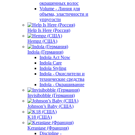
окрашенных волос
Volume - Линия для
объема, эластичности и
упругости
Help Is Here (Россия)
Hempz (США)
Indola (Германия)
Indola Act Now
Indola Care
Indola Styling
Indola - Окислители и
технические средства
Indola - Окрашивание
Invisibobble (Германия)
Johnson’s Baby (США)
K18 (США)
Kerastase (Франция)
Discipline -