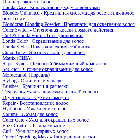
Принадлежности Londa
Londa Care - Коллекция по уходу за волосами
Blondes Unlimited - Креативная система для осветления волос
без фольги
Blondoran Blonding Powder - Препараты для осветления волос
Color Switch - Оттеночная краска прямого действия
Curl & Londa Form - Текстурирование
Londa Color - Окрашивание для волос
Londa Style - Новая коллекция стайлинга
Color Tune - Экспресс-тонер для волос
Matrix (США)
Super Sync - Щелочной безаммиачный краситель
SoColor - Стойкое окрашивание для волос
Moroccanoil (Израиль)
Styling - Стайлинг и укладка
Brushes - Брашинги и расчески
Treatment - Уход за волосами и кожей головы
Dry Shampoo - Сухие шампуни
Repair - Восстановление волос
Hydration - Увлажнение волос
Volume - Объем для волос
Color Care - Уход для окрашенных волос
Frizz Control - Разглаживание
Curl - Уход для кудрявых волос
Color Depositing Mask - Тонирующие маски