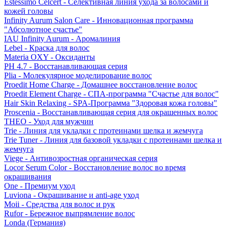
Estessimo Celcert - Селективная линия ухода за волосами и
кожей головы
Infinity Aurum Salon Care - Инновационная программа
"Абсолютное счастье"
IAU Infinity Aurum - Аромалиния
Lebel - Краска для волос
Materia OXY - Оксиданты
PH 4.7 - Восстанавливающая серия
Plia - Молекулярное моделирование волос
Proedit Home Charge - Домашнее восстановление волос
Proedit Element Charge - СПА-программа "Счастье для волос"
Hair Skin Relaxing - SPA-Программа "Здоровая кожа головы"
Proscenia - Восстанавливающая серия для окрашенных волос
THEO - Уход для мужчин
Trie - Линия для укладки с протеинами шелка и жемчуга
Trie Tuner - Линия для базовой укладки с протеинами шелка и
жемчуга
Viege - Антивозростная органическая серия
Locor Serum Color - Восстановление волос во время
окрашивания
One - Премиум уход
Luviona - Окрашивание и anti-age уход
Moii - Средства для волос и рук
Rufor - Бережное выпрямление волос
Londa (Германия)