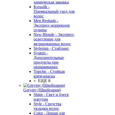
химическая завивка
Kerasilk -
Премиальный уход для
волос
Men Reshade -
Экспресс-коррекция
седины
New Blonde - Экспресс
осветление для
мелированных волос
Stylesign - Стайлинг
System -
Дополнительные
продукты при
окрашивании
Topchic - Стойкая
крем-краска
+ ЕЩЕ 8
Greymy (Швейцария)
Shine - Свет и блеск
изнутри
Style - Средства
укладки волос
Color - Линия для