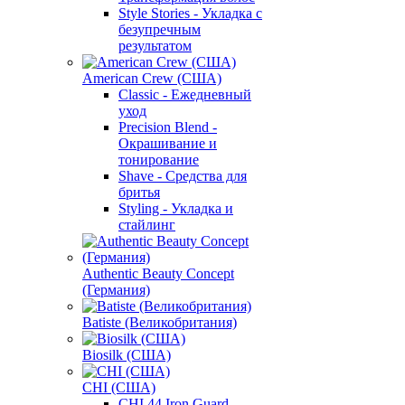
Style Stories - Укладка с
безупречным
результатом
American Crew (США)
Classic - Ежедневный
уход
Precision Blend -
Окрашивание и
тонирование
Shave - Средства для
бритья
Styling - Укладка и
стайлинг
Authentic Beauty Concept
(Германия)
Batiste (Великобритания)
Biosilk (США)
CHI (США)
CHI 44 Iron Guard -