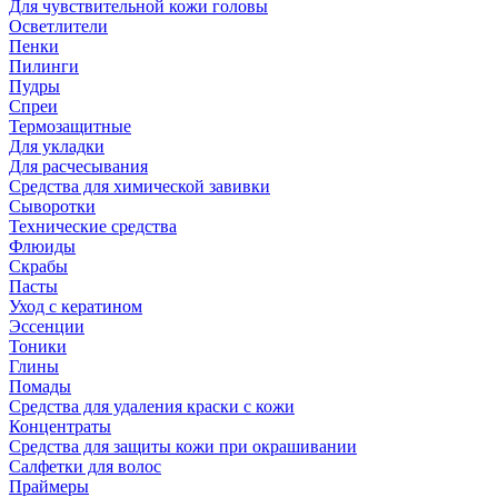
Для чувствительной кожи головы
Осветлители
Пенки
Пилинги
Пудры
Спреи
Термозащитные
Для укладки
Для расчесывания
Средства для химической завивки
Сыворотки
Технические средства
Флюиды
Скрабы
Пасты
Уход с кератином
Эссенции
Тоники
Глины
Помады
Средства для удаления краски с кожи
Концентраты
Средства для защиты кожи при окрашивании
Салфетки для волос
Праймеры