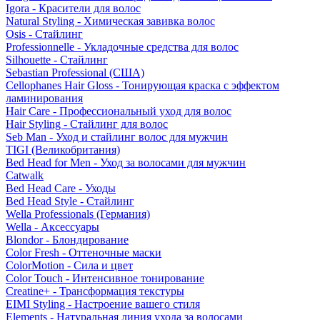
Igora - Красители для волос
Natural Styling - Химическая завивка волос
Osis - Стайлинг
Professionnelle - Укладочные средства для волос
Silhouette - Стайлинг
Sebastian Professional (США)
Cellophanes Hair Gloss - Тонирующая краска с эффектом
ламинирования
Hair Care - Профессиональный уход для волос
Hair Styling - Стайлинг для волос
Seb Man - Уход и стайлинг волос для мужчин
TIGI (Великобритания)
Bed Head for Men - Уход за волосами для мужчин
Catwalk
Bed Head Care - Уходы
Bed Head Style - Стайлинг
Wella Professionals (Германия)
Wella - Аксессуары
Blondor - Блондирование
Color Fresh - Оттеночные маски
ColorMotion - Сила и цвет
Color Touch - Интенсивное тонирование
Creatine+ - Трансформация текстуры
EIMI Styling - Настроение вашего стиля
Elements - Натуральная линия ухода за волосами