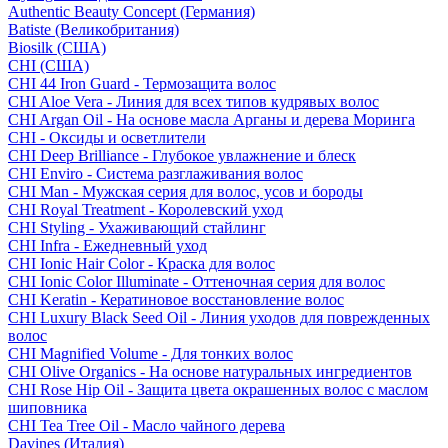
Authentic Beauty Concept (Германия)
Batiste (Великобритания)
Biosilk (США)
CHI (США)
CHI 44 Iron Guard - Термозащита волос
CHI Aloe Vera - Линия для всех типов кудрявых волос
CHI Argan Oil - На основе масла Арганы и дерева Моринга
CHI - Оксиды и осветлители
CHI Deep Brilliance - Глубокое увлажнение и блеск
CHI Enviro - Система разглаживания волос
CHI Man - Мужская серия для волос, усов и бороды
CHI Royal Treatment - Королевский уход
CHI Styling - Ухаживающий стайлинг
CHI Infra - Ежедневный уход
CHI Ionic Hair Color - Краска для волос
CHI Ionic Color Illuminate - Оттеночная серия для волос
CHI Keratin - Кератиновое восстановление волос
CHI Luxury Black Seed Oil - Линия уходов для поврежденных
волос
CHI Magnified Volume - Для тонких волос
CHI Olive Organics - На основе натуральных ингредиентов
CHI Rose Hip Oil - Защита цвета окрашенных волос с маслом
шиповника
CHI Tea Tree Oil - Масло чайного дерева
Davines (Италия)