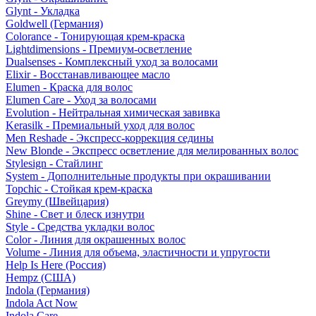
Glynt - Укладка
Goldwell (Германия)
Colorance - Тонирующая крем-краска
Lightdimensions - Премиум-осветление
Dualsenses - Комплексный уход за волосами
Elixir - Восстанавливающее масло
Elumen - Краска для волос
Elumen Care - Уход за волосами
Evolution - Нейтральная химическая завивка
Kerasilk - Премиальный уход для волос
Men Reshade - Экспресс-коррекция седины
New Blonde - Экспресс осветление для мелированных волос
Stylesign - Стайлинг
System - Дополнительные продукты при окрашивании
Topchic - Стойкая крем-краска
Greymy (Швейцария)
Shine - Свет и блеск изнутри
Style - Средства укладки волос
Color - Линия для окрашенных волос
Volume - Линия для объема, эластичности и упругости
Help Is Here (Россия)
Hempz (США)
Indola (Германия)
Indola Act Now
Indola Care