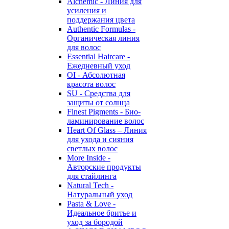
Alchemic - Линия для
усиления и
поддержания цвета
Authentic Formulas -
Органическая линия
для волос
Essential Haircare -
Eжедневный уход
OI - Абсолютная
красота волос
SU - Средства для
защиты от солнца
Finest Pigments - Био-
ламинирование волос
Heart Of Glass – Линия
для ухода и сияния
светлых волос
More Inside -
Авторские продукты
для стайлинга
Natural Tech -
Натуральный уход
Pasta & Love -
Идеальное бритье и
уход за бородой