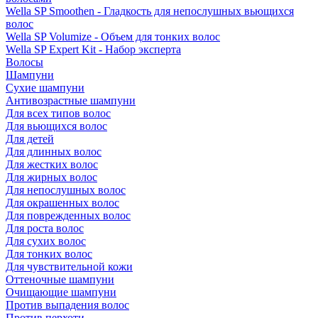
Wella SP Smoothen - Гладкость для непослушных вьющихся
волос
Wella SP Volumize - Объем для тонких волос
Wella SP Expert Kit - Набор эксперта
Волосы
Шампуни
Сухие шампуни
Антивозрастные шампуни
Для всех типов волос
Для вьющихся волос
Для детей
Для длинных волос
Для жестких волос
Для жирных волос
Для непослушных волос
Для окрашенных волос
Для поврежденных волос
Для роста волос
Для сухих волос
Для тонких волос
Для чувствительной кожи
Оттеночные шампуни
Очищающие шампуни
Против выпадения волос
Против перхоти