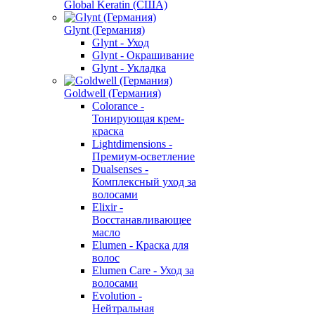
Global Keratin (США)
Glynt (Германия)
Glynt - Уход
Glynt - Окрашивание
Glynt - Укладка
Goldwell (Германия)
Colorance -
Тонирующая крем-
краска
Lightdimensions -
Премиум-осветление
Dualsenses -
Комплексный уход за
волосами
Elixir -
Восстанавливающее
масло
Elumen - Краска для
волос
Elumen Care - Уход за
волосами
Evolution -
Нейтральная