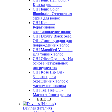
CHI Ionic Hair Color -
Краска для волос
CHI Ionic Color
Illuminate - Оттеночная
серия для волос
CHI Keratin -
Кератиновое
восстановление волос
CHI Luxury Black Seed
Oil - Линия уходов для
поврежденных волос
CHI Magnified Volume -
Для тонких волос
CHI Olive Organics - На
основе натуральных
ингредиентов
CHI Rose Hip Oil -
Защита цвета
окрашенных волос с
маслом шиповника
CHI Tea Tree Oil -
Масло чайного дерева
+ ЕЩЕ 13
Davines (Италия)