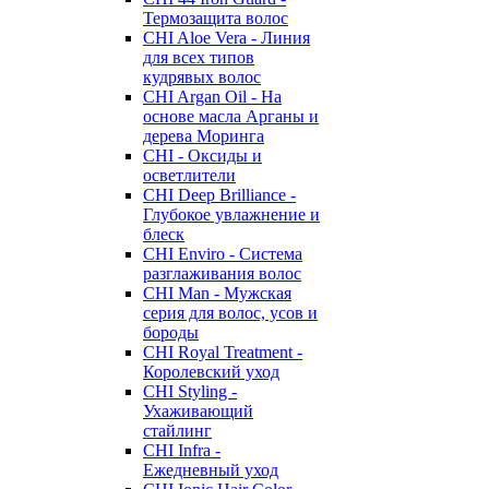
Термозащита волос
CHI Aloe Vera - Линия
для всех типов
кудрявых волос
CHI Argan Oil - На
основе масла Арганы и
дерева Моринга
CHI - Оксиды и
осветлители
CHI Deep Brilliance -
Глубокое увлажнение и
блеск
CHI Enviro - Система
разглаживания волос
CHI Man - Мужская
серия для волос, усов и
бороды
CHI Royal Treatment -
Королевский уход
CHI Styling -
Ухаживающий
стайлинг
CHI Infra -
Ежедневный уход