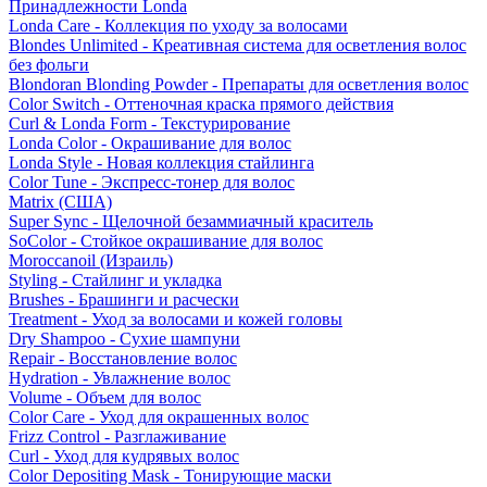
Принадлежности Londa
Londa Care - Коллекция по уходу за волосами
Blondes Unlimited - Креативная система для осветления волос
без фольги
Blondoran Blonding Powder - Препараты для осветления волос
Color Switch - Оттеночная краска прямого действия
Curl & Londa Form - Текстурирование
Londa Color - Окрашивание для волос
Londa Style - Новая коллекция стайлинга
Color Tune - Экспресс-тонер для волос
Matrix (США)
Super Sync - Щелочной безаммиачный краситель
SoColor - Стойкое окрашивание для волос
Moroccanoil (Израиль)
Styling - Стайлинг и укладка
Brushes - Брашинги и расчески
Treatment - Уход за волосами и кожей головы
Dry Shampoo - Сухие шампуни
Repair - Восстановление волос
Hydration - Увлажнение волос
Volume - Объем для волос
Color Care - Уход для окрашенных волос
Frizz Control - Разглаживание
Curl - Уход для кудрявых волос
Color Depositing Mask - Тонирующие маски