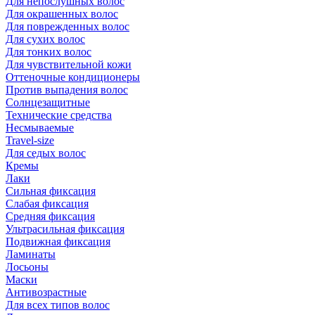
Для непослушных волос
Для окрашенных волос
Для поврежденных волос
Для сухих волос
Для тонких волос
Для чувствительной кожи
Оттеночные кондиционеры
Против выпадения волос
Солнцезащитные
Технические средства
Несмываемые
Travel-size
Для седых волос
Кремы
Лаки
Сильная фиксация
Слабая фиксация
Средняя фиксация
Ультрасильная фиксация
Подвижная фиксация
Ламинаты
Лосьоны
Маски
Антивозрастные
Для всех типов волос