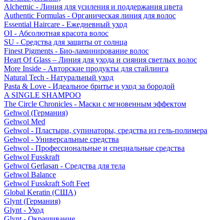
Alchemic - Линия для усиления и поддержания цвета
Authentic Formulas - Органическая линия для волос
Essential Haircare - Eжедневный уход
OI - Абсолютная красота волос
SU - Средства для защиты от солнца
Finest Pigments - Био-ламинирование волос
Heart Of Glass – Линия для ухода и сияния светлых волос
More Inside - Авторские продукты для стайлинга
Natural Tech - Натуральный уход
Pasta & Love - Идеальное бритье и уход за бородой
A SINGLE SHAMPOO
The Circle Chronicles - Маски с мгновенным эффектом
Gehwol (Германия)
Gehwol Med
Gehwol - Пластыри, супинаторы, средства из гель-полимера
Gehwol - Универсальные средства
Gehwol - Профессиональные и специальные средства
Gehwol Fusskraft
Gehwol Gerlasan - Средства для тела
Gehwol Balance
Gehwol Fusskraft Soft Feet
Global Keratin (США)
Glynt (Германия)
Glynt - Уход
Glynt - Окрашивание