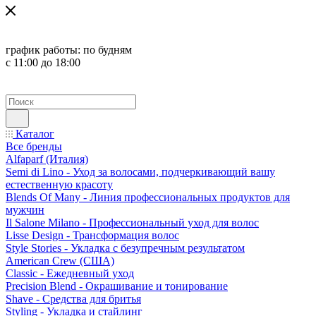
график работы:
по будням
с 11:00 до 18:00
Каталог
Все бренды
Alfaparf (Италия)
Semi di Lino - Уход за волосами, подчеркивающий вашу
естественную красоту
Blends Of Many - Линия профессиональных продуктов для
мужчин
Il Salone Milano - Профессиональный уход для волос
Lisse Design - Трансформация волос
Style Stories - Укладка с безупречным результатом
American Crew (США)
Classic - Ежедневный уход
Precision Blend - Окрашивание и тонирование
Shave - Средства для бритья
Styling - Укладка и стайлинг