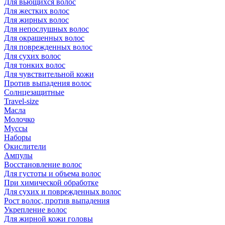
Для вьющихся волос
Для жестких волос
Для жирных волос
Для непослушных волос
Для окрашенных волос
Для поврежденных волос
Для сухих волос
Для тонких волос
Для чувствительной кожи
Против выпадения волос
Солнцезащитные
Travel-size
Масла
Молочко
Муссы
Наборы
Окислители
Ампулы
Восстановление волос
Для густоты и объема волос
При химической обработке
Для сухих и поврежденных волос
Рост волос, против выпадения
Укрепление волос
Для жирной кожи головы