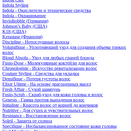
Indola Styling
Indola - Окислители и технические средства
Indola - Окрашивание
Invisibobble (Германия)
Johnson’s Baby (США)
K18 (США)
Kerastase (Франция)
Discipline - Непослушные волосы
Volumifique - Уплотняющий уход для создания объема тонких
волос
Blond Absolu - Уход для любых граней блонда
Fusio-Dose - Молекулярные коктейли для волос
Chronologiste - Искусство ревитализации волос
Couture Styling - Средства для укладки
Densifique - Потеря густоты волос
Elixir Ultime - На основе драгоценных масел
Fresh Affair - Сухой шампунь
Fusio-Scrub - Скраб-уход для кожи головы и волос
Genesis - Гамма против выпадения волос
Initialiste - Красота волос от корней до кончиков
Nutritive - Для сухих и чувствительных волос
Resistance - Восстановление волос
Soleil - Защита от солнца
Specifique - Несбалансированное состояние кожи головы