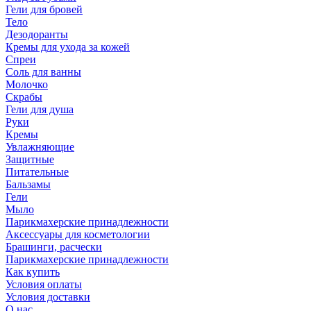
Гели для бровей
Тело
Дезодоранты
Кремы для ухода за кожей
Спреи
Соль для ванны
Молочко
Скрабы
Гели для душа
Руки
Кремы
Увлажняющие
Защитные
Питательные
Бальзамы
Гели
Мыло
Парикмахерские принадлежности
Аксессуары для косметологии
Брашинги, расчески
Парикмахерские принадлежности
Как купить
Условия оплаты
Условия доставки
О нас