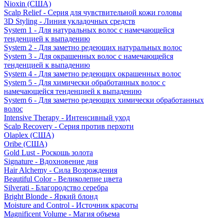
Nioxin (США)
Scalp Relief - Серия для чувствительной кожи головы
3D Styling - Линия укладочных средств
System 1 - Для натуральных волос с намечающейся
тенденцией к выпадению
System 2 - Для заметно редеющих натуральных волос
System 3 - Для окрашенных волос с намечающейся
тенденцией к выпадению
System 4 - Для заметно редеющих окрашенных волос
System 5 - Для химически обработанных волос с
намечающейся тенденцией к выпадению
System 6 - Для заметно редеющих химически обработанных
волос
Intensive Therapy - Интенсивный уход
Scalp Recovery - Серия против перхоти
Olaplex (США)
Oribe (США)
Gold Lust - Роскошь золота
Signature - Вдохновение дня
Hair Alchemy - Сила Возрождения
Beautiful Color - Великолепие цвета
Silverati - Благородство серебра
Bright Blonde - Яркий блонд
Moisture and Control - Источник красоты
Magnificent Volume - Магия объема