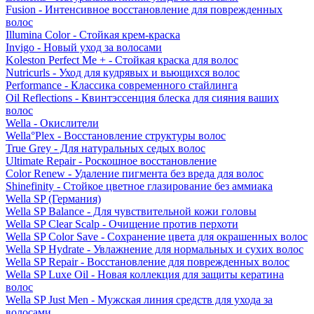
Fusion - Интенсивное восстановление для поврежденных
волос
Illumina Color - Стойкая крем-краска
Invigo - Новый уход за волосами
Koleston Perfect Me + - Стойкая краска для волос
Nutricurls - Уход для кудрявых и вьющихся волос
Performance - Классика современного стайлинга
Oil Reflections - Квинтэссенция блеска для сияния ваших
волос
Wella - Окислители
Wella°Plex - Восстановление структуры волос
True Grey - Для натуральных седых волос
Ultimate Repair - Роскошное восстановление
Color Renew - Удаление пигмента без вреда для волос
Shinefinity - Стойкое цветное глазирование без аммиака
Wella SP (Германия)
Wella SP Balance - Для чувствительной кожи головы
Wella SP Clear Scalp - Очищение против перхоти
Wella SP Color Save - Сохранение цвета для окрашенных волос
Wella SP Hydrate - Увлажнение для нормальных и сухих волос
Wella SP Repair - Восстановление для поврежденных волос
Wella SP Luxe Oil - Новая коллекция для защиты кератина
волос
Wella SP Just Men - Мужская линия средств для ухода за
волосами