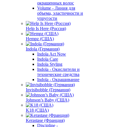
окрашенных волос
Volume - Линия для
объема, эластичности и
упругости
Help Is Here (Россия)
Hempz (США)
Indola (Германия)
Indola Act Now
Indola Care
Indola Styling
Indola - Окислители и
технические средства
Indola - Окрашивание
Invisibobble (Германия)
Johnson’s Baby (США)
K18 (США)
Kerastase (Франция)
Discipline -