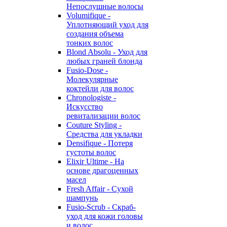
Непослушные волосы
Volumifique -
Уплотняющий уход для
создания объема
тонких волос
Blond Absolu - Уход для
любых граней блонда
Fusio-Dose -
Молекулярные
коктейли для волос
Chronologiste -
Искусство
ревитализации волос
Couture Styling -
Средства для укладки
Densifique - Потеря
густоты волос
Elixir Ultime - На
основе драгоценных
масел
Fresh Affair - Сухой
шампунь
Fusio-Scrub - Скраб-
уход для кожи головы
и волос