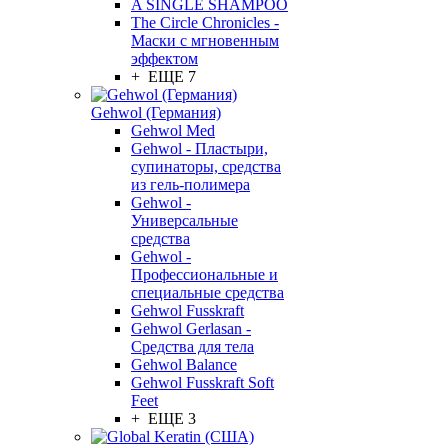
A SINGLE SHAMPOO
The Circle Chronicles -
Маски с мгновенным
эффектом
+ ЕЩЕ 7
Gehwol (Германия)
Gehwol Med
Gehwol - Пластыри,
супинаторы, средства
из гель-полимера
Gehwol -
Универсальные
средства
Gehwol -
Профессиональные и
специальные средства
Gehwol Fusskraft
Gehwol Gerlasan -
Средства для тела
Gehwol Balance
Gehwol Fusskraft Soft
Feet
+ ЕЩЕ 3