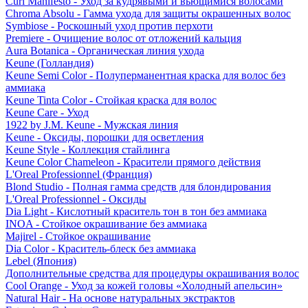
Curl Manifesto - Уход за кудрявыми и вьющимися волосами
Chroma Absolu - Гамма ухода для защиты окрашенных волос
Symbiose - Роскошный уход против перхоти
Premiere - Очищение волос от отложений кальция
Aura Botanica - Органическая линия ухода
Keune (Голландия)
Keune Semi Color - Полуперманентная краска для волос без
аммиака
Keune Tinta Color - Стойкая краска для волос
Keune Care - Уход
1922 by J.M. Keune - Мужская линия
Keune - Оксиды, порошки для осветления
Keune Style - Коллекция стайлинга
Keune Color Chameleon - Красители прямого действия
L'Oreal Professionnel (Франция)
Blond Studio - Полная гамма средств для блондирования
L'Oreal Professionnel - Оксиды
Dia Light - Кислотный краситель тон в тон без аммиака
INOA - Стойкое окрашивание без аммиака
Majirel - Стойкое окрашивание
Dia Color - Краситель-блеск без аммиака
Lebel (Япония)
Дополнительные средства для процедуры окрашивания волос
Cool Orange - Уход за кожей головы «Холодный апельсин»
Natural Hair - На основе натуральных экстрактов