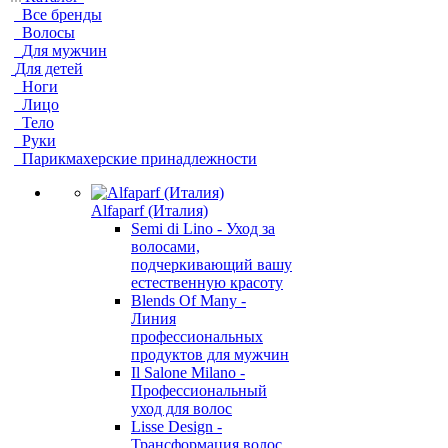
Все бренды
Волосы
Для мужчин
Для детей
Ноги
Лицо
Тело
Руки
Парикмахерские принадлежности
Alfaparf (Италия)
Semi di Lino - Уход за
волосами,
подчеркивающий вашу
естественную красоту
Blends Of Many -
Линия
профессиональных
продуктов для мужчин
Il Salone Milano -
Профессиональный
уход для волос
Lisse Design -
Трансформация волос