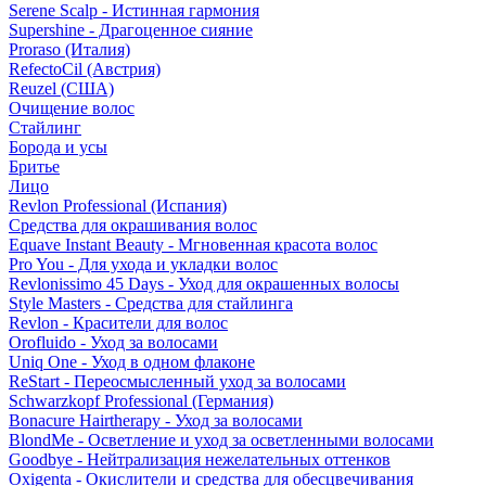
Serene Scalp - Истинная гармония
Supershine - Драгоценное сияние
Proraso (Италия)
RefectoCil (Австрия)
Reuzel (США)
Очищение волос
Стайлинг
Борода и усы
Бритье
Лицо
Revlon Professional (Испания)
Средства для окрашивания волос
Equave Instant Beauty - Мгновенная красота волос
Pro You - Для ухода и укладки волос
Revlonissimo 45 Days - Уход для окрашенных волосы
Style Masters - Средства для стайлинга
Revlon - Красители для волос
Orofluido - Уход за волосами
Uniq One - Уход в одном флаконе
ReStart - Переосмысленный уход за волосами
Schwarzkopf Professional (Германия)
Bonacure Hairtherapy - Уход за волосами
BlondMe - Осветление и уход за осветленными волосами
Goodbye - Нейтрализация нежелательных оттенков
Oxigenta - Окислители и средства для обесцвечивания