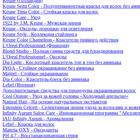
Keune (Голландия)
Keune Semi Color - Полуперманентная краска для волос без амм
Keune Tinta Color - Стойкая краска для волос
Keune Care - Уход
1922 by J.M. Keune - Мужская линия
Keune - Оксиды, порошки для осветления
Keune Style - Коллекция стайлинга
Keune Color Chameleon - Красители прямого действия
L'Oreal Professionnel (Франция)
Blond Studio - Полная гамма средств для блондирования
L'Oreal Professionnel - Оксиды
Dia Light - Кислотный краситель тон в тон без аммиака
INOA - Стойкое окрашивание без аммиака
Majirel - Стойкое окрашивание
Dia Color - Краситель-блеск без аммиака
Lebel (Япония)
Дополнительные средства для процедуры окрашивания волос
Cool Orange - Уход за кожей головы «Холодный апельсин»
Natural Hair - На основе натуральных экстрактов
Estessimo Celcert - Селективная линия ухода за волосами и кож
Infinity Aurum Salon Care - Инновационная программа "Абсолют
IAU Infinity Aurum - Аромалиния
Lebel - Краска для волос
Materia OXY - Оксиданты
PH 4.7 - Восстанавливающая серия