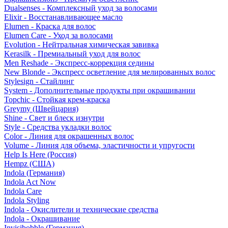
Dualsenses - Комплексный уход за волосами
Elixir - Восстанавливающее масло
Elumen - Краска для волос
Elumen Care - Уход за волосами
Evolution - Нейтральная химическая завивка
Kerasilk - Премиальный уход для волос
Men Reshade - Экспресс-коррекция седины
New Blonde - Экспресс осветление для мелированных волос
Stylesign - Стайлинг
System - Дополнительные продукты при окрашивании
Topchic - Стойкая крем-краска
Greymy (Швейцария)
Shine - Свет и блеск изнутри
Style - Средства укладки волос
Color - Линия для окрашенных волос
Volume - Линия для объема, эластичности и упругости
Help Is Here (Россия)
Hempz (США)
Indola (Германия)
Indola Act Now
Indola Care
Indola Styling
Indola - Окислители и технические средства
Indola - Окрашивание
Invisibobble (Германия)