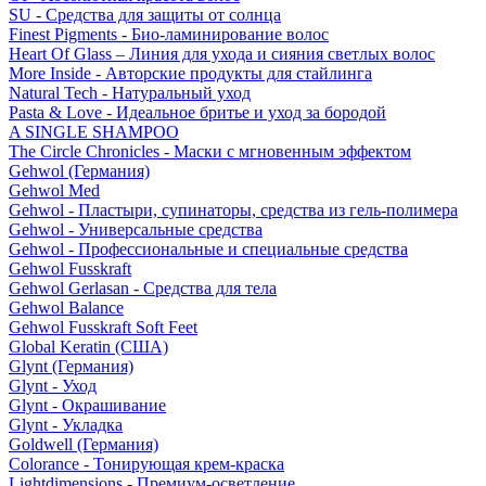
SU - Средства для защиты от солнца
Finest Pigments - Био-ламинирование волос
Heart Of Glass – Линия для ухода и сияния светлых волос
More Inside - Авторские продукты для стайлинга
Natural Tech - Натуральный уход
Pasta & Love - Идеальное бритье и уход за бородой
A SINGLE SHAMPOO
The Circle Chronicles - Маски с мгновенным эффектом
Gehwol (Германия)
Gehwol Med
Gehwol - Пластыри, супинаторы, средства из гель-полимера
Gehwol - Универсальные средства
Gehwol - Профессиональные и специальные средства
Gehwol Fusskraft
Gehwol Gerlasan - Средства для тела
Gehwol Balance
Gehwol Fusskraft Soft Feet
Global Keratin (США)
Glynt (Германия)
Glynt - Уход
Glynt - Окрашивание
Glynt - Укладка
Goldwell (Германия)
Colorance - Тонирующая крем-краска
Lightdimensions - Премиум-осветление