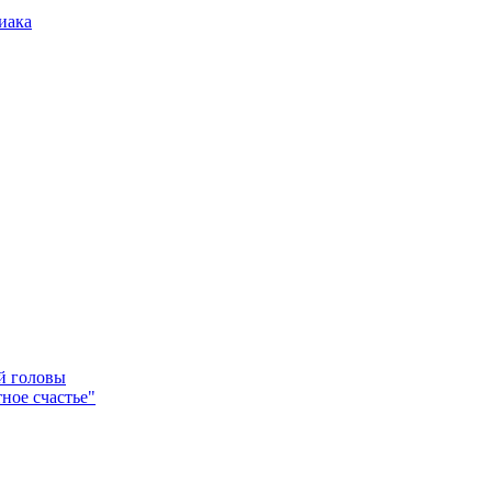
иака
ей головы
ное счастье"