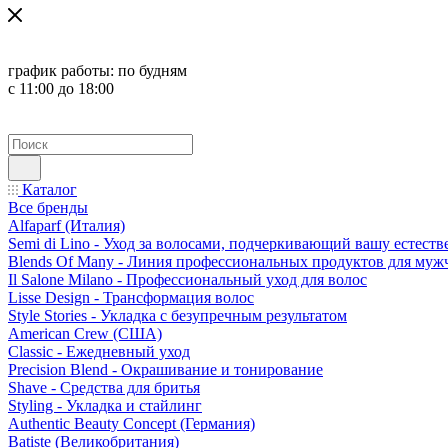
график работы:
по будням
с 11:00 до 18:00
Каталог
Все бренды
Alfaparf (Италия)
Semi di Lino - Уход за волосами, подчеркивающий вашу естест
Blends Of Many - Линия профессиональных продуктов для муж
Il Salone Milano - Профессиональный уход для волос
Lisse Design - Трансформация волос
Style Stories - Укладка с безупречным результатом
American Crew (США)
Classic - Ежедневный уход
Precision Blend - Окрашивание и тонирование
Shave - Средства для бритья
Styling - Укладка и стайлинг
Authentic Beauty Concept (Германия)
Batiste (Великобритания)