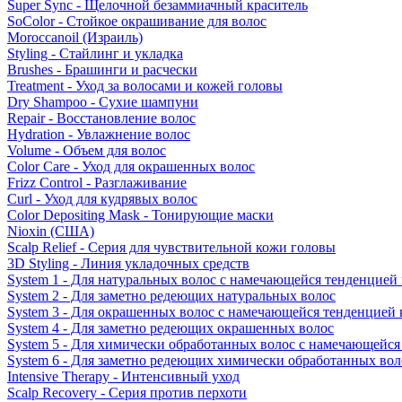
Super Sync - Щелочной безаммиачный краситель
SoColor - Стойкое окрашивание для волос
Moroccanoil (Израиль)
Styling - Стайлинг и укладка
Brushes - Брашинги и расчески
Treatment - Уход за волосами и кожей головы
Dry Shampoo - Сухие шампуни
Repair - Восстановление волос
Hydration - Увлажнение волос
Volume - Объем для волос
Color Care - Уход для окрашенных волос
Frizz Control - Разглаживание
Curl - Уход для кудрявых волос
Color Depositing Mask - Тонирующие маски
Nioxin (США)
Scalp Relief - Серия для чувствительной кожи головы
3D Styling - Линия укладочных средств
System 1 - Для натуральных волос с намечающейся тенденцией
System 2 - Для заметно редеющих натуральных волос
System 3 - Для окрашенных волос с намечающейся тенденцией
System 4 - Для заметно редеющих окрашенных волос
System 5 - Для химически обработанных волос с намечающейс
System 6 - Для заметно редеющих химически обработанных вол
Intensive Therapy - Интенсивный уход
Scalp Recovery - Серия против перхоти