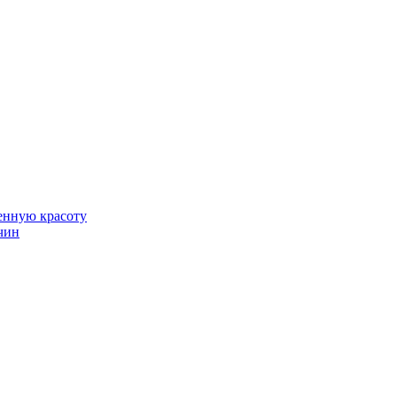
венную красоту
чин