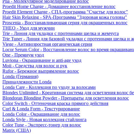
Plia - Молекулярное моделирование волос
Proedit Home Charge - Домашнее восстановление волос
Proedit Element Charge - СПА-программа "Счастье для волос"
Hair Skin Relaxing - SPA-Программа "Здоровая кожа головы"
Proscenia - Восстанавливающая серия для окрашенных волос
THEO - Уход для мужчин
Trie - Линия для укладки с протеинами шелка и жемчуга
Trie Tuner - Линия для базовой укладки с протеинами шелка и 
Viege - Антивозростная органическая серия
Locor Serum Color - Восстановление волос во время окрашиван
One - Премиум уход
Luviona - Окрашивание и anti-age уход
Moii - Средства для волос и рук
Rufor - Бережное выпрямление волос
Londa (Германия)
Принадлежности Londa
Londa Care - Коллекция по уходу за волосами
Blondes Unlimited - Креативная система для осветления волос б
Blondoran Blonding Powder - Препараты для осветления волос
Color Switch - Оттеночная краска прямого действия
Curl & Londa Form - Текстурирование
Londa Color - Окрашивание для волос
Londa Style - Новая коллекция стайлинга
Color Tune - Экспресс-тонер для волос
Matrix (США)