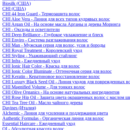
Biosilk (США)
CHI (США)
CHI 44 Iron Guard - Термозащита волос
CHI Aloe Vera - Линия для всех типов кудрявых волос
CHI Argan Oil - На основе масла Арганы и дерева Моринга
CHI - Оксиды и осветлители
CHI Deep Brilliance - Глубокое увлажнение и блеск
CHI Enviro - Система разглаживания волос
CHI Man - Мужская серия для волос, усов и бороды
CHI Royal Treatment - Королевский уход
CHI Styling - Ухаживающий стайлинг
CHI Infra - Ежедневный уход
CHI Ionic Hair Color - Краска для волос
CHI Ionic Color Illuminate - Оттеночная серия для волос
CHI Keratin - Кератиновое восстановление волос
CHI Luxury Black Seed Oil - Линия уходов для поврежденных в
CHI Magnified Volume - Для тонких волос
CHI Olive Organics - На основе натуральных ингредиентов
CHI Rose Hip Oil - Защита цвета окрашенных волос с маслом 
CHI Tea Tree Oil - Масло чайного дерева
Davines (Италия)
Alchemic - Линия для усиления и поддержания цвета
Authentic Formulas - Органическая линия для волос
Essential Haircare - Eжедневный уход
OI - Абсолютная красота волос