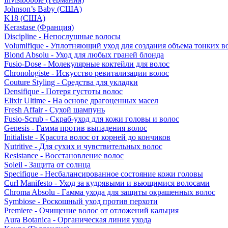
Johnson’s Baby (США)
K18 (США)
Kerastase (Франция)
Discipline - Непослушные волосы
Volumifique - Уплотняющий уход для создания объема тонких в
Blond Absolu - Уход для любых граней блонда
Fusio-Dose - Молекулярные коктейли для волос
Chronologiste - Искусство ревитализации волос
Couture Styling - Средства для укладки
Densifique - Потеря густоты волос
Elixir Ultime - На основе драгоценных масел
Fresh Affair - Сухой шампунь
Fusio-Scrub - Скраб-уход для кожи головы и волос
Genesis - Гамма против выпадения волос
Initialiste - Красота волос от корней до кончиков
Nutritive - Для сухих и чувствительных волос
Resistance - Восстановление волос
Soleil - Защита от солнца
Specifique - Несбалансированное состояние кожи головы
Curl Manifesto - Уход за кудрявыми и вьющимися волосами
Chroma Absolu - Гамма ухода для защиты окрашенных волос
Symbiose - Роскошный уход против перхоти
Premiere - Очищение волос от отложений кальция
Aura Botanica - Органическая линия ухода