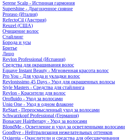
Serene Scalp - Истинная гармония
Supershine - Драгоценное сияние
Proraso (Италия)
RefectoCil (Австрия)
Reuzel (США)
Очищение волос
Стайлинг
Борода и усы
Бритье
Лицо
Revlon Professional (Испания)
Средства для окрашивания волос
Equave Instant Beauty - Мгновенная красота волос
Pro You - Для ухода и укладки волос
Revlonissimo 45 Days - Уход для окрашенных волосы
Style Masters - Средства для стайлинга
Revlon - Красители для волос
Orofluido - Уход за волосами
Uniq One - Уход в одном флаконе
ReStart - Переосмысленный уход за волосами
Schwarzkopf Professional (Германия)
Bonacure Hairtherapy - Уход за волосами
BlondMe - Осветление и уход за осветленными волосами
Goodbye - Нейтрализация нежелательных оттенков
Oxigenta - Окислители и средства для обесцвечивания