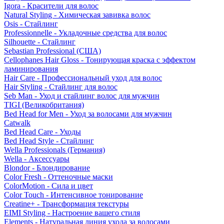
Igora - Красители для волос
Natural Styling - Химическая завивка волос
Osis - Стайлинг
Professionnelle - Укладочные средства для волос
Silhouette - Стайлинг
Sebastian Professional (США)
Cellophanes Hair Gloss - Тонирующая краска с эффектом
ламинирования
Hair Care - Профессиональный уход для волос
Hair Styling - Стайлинг для волос
Seb Man - Уход и стайлинг волос для мужчин
TIGI (Великобритания)
Bed Head for Men - Уход за волосами для мужчин
Catwalk
Bed Head Care - Уходы
Bed Head Style - Стайлинг
Wella Professionals (Германия)
Wella - Аксессуары
Blondor - Блондирование
Color Fresh - Оттеночные маски
ColorMotion - Сила и цвет
Color Touch - Интенсивное тонирование
Creatine+ - Трансформация текстуры
EIMI Styling - Настроение вашего стиля
Elements - Натуральная линия ухода за волосами