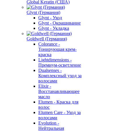
Global Keratin (США)
Glynt (Германия)
Glynt - Уход
Glynt - Окрашивание
Glynt - Укладка
Goldwell (Германия)
Colorance -
Тонирующая крем-
краска
Lightdimensions -
Премиум-осветление
Dualsenses -
Комплексный уход за
волосами
Elixir -
Восстанавливающее
масло
Elumen - Краска для
волос
Elumen Care - Уход за
волосами
Evolution -
Нейтральная