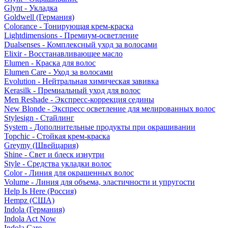
Glynt - Укладка
Goldwell (Германия)
Colorance - Тонирующая крем-краска
Lightdimensions - Премиум-осветление
Dualsenses - Комплексный уход за волосами
Elixir - Восстанавливающее масло
Elumen - Краска для волос
Elumen Care - Уход за волосами
Evolution - Нейтральная химическая завивка
Kerasilk - Премиальный уход для волос
Men Reshade - Экспресс-коррекция седины
New Blonde - Экспресс осветление для мелированных волос
Stylesign - Стайлинг
System - Дополнительные продукты при окрашивании
Topchic - Стойкая крем-краска
Greymy (Швейцария)
Shine - Свет и блеск изнутри
Style - Средства укладки волос
Color - Линия для окрашенных волос
Volume - Линия для объема, эластичности и упругости
Help Is Here (Россия)
Hempz (США)
Indola (Германия)
Indola Act Now
Indola Care