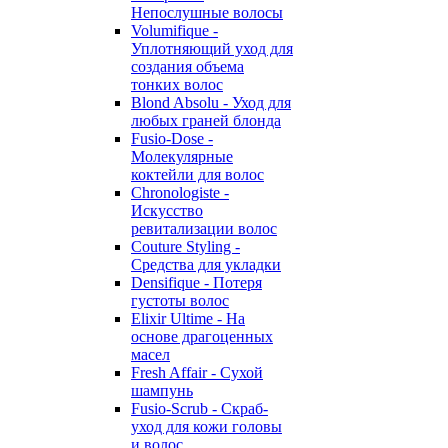
Непослушные волосы
Volumifique -
Уплотняющий уход для
создания объема
тонких волос
Blond Absolu - Уход для
любых граней блонда
Fusio-Dose -
Молекулярные
коктейли для волос
Chronologiste -
Искусство
ревитализации волос
Couture Styling -
Средства для укладки
Densifique - Потеря
густоты волос
Elixir Ultime - На
основе драгоценных
масел
Fresh Affair - Сухой
шампунь
Fusio-Scrub - Скраб-
уход для кожи головы
и волос