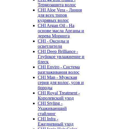
Термозащита волос
CHI Aloe Vera - Линия
для всех типов
кудрявых волос
CHI Argan Oil - На
основе масла Арганы и
дерева Моринга
CHI - Оксиды и
осветлители
CHI Deep Brilliance -
Глубокое увлажнение и
блеск
CHI Enviro - Система
разглаживания волос
CHI Man - Мужская
серия для волос, усов и
бороды
CHI Royal Treatment -
Королевский уход
CHI Styling -
Ухаживающий
стайлинг
CHI Infra -
Ежедневный уход