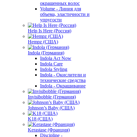
окрашенных волос
Volume - Линия для
объема, эластичности и
упругости
Help Is Here (Россия)
Hempz (США)
Indola (Германия)
Indola Act Now
Indola Care
Indola Styling
Indola - Окислители и
технические средства
Indola - Окрашивание
Invisibobble (Германия)
Johnson’s Baby (США)
K18 (США)
Kerastase (Франция)
Discipline -