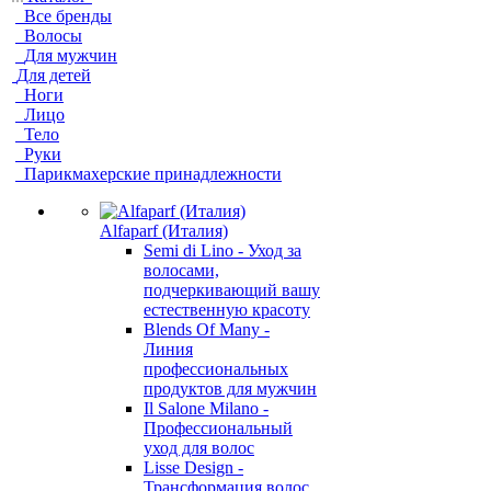
Все бренды
Волосы
Для мужчин
Для детей
Ноги
Лицо
Тело
Руки
Парикмахерские принадлежности
Alfaparf (Италия)
Semi di Lino - Уход за
волосами,
подчеркивающий вашу
естественную красоту
Blends Of Many -
Линия
профессиональных
продуктов для мужчин
Il Salone Milano -
Профессиональный
уход для волос
Lisse Design -
Трансформация волос