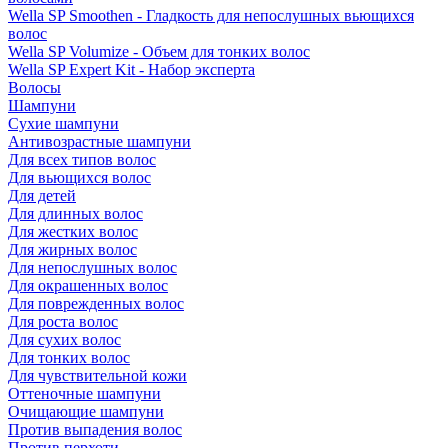
Wella SP Smoothen - Гладкость для непослушных вьющихся
волос
Wella SP Volumize - Объем для тонких волос
Wella SP Expert Kit - Набор эксперта
Волосы
Шампуни
Сухие шампуни
Антивозрастные шампуни
Для всех типов волос
Для вьющихся волос
Для детей
Для длинных волос
Для жестких волос
Для жирных волос
Для непослушных волос
Для окрашенных волос
Для поврежденных волос
Для роста волос
Для сухих волос
Для тонких волос
Для чувствительной кожи
Оттеночные шампуни
Очищающие шампуни
Против выпадения волос
Против перхоти