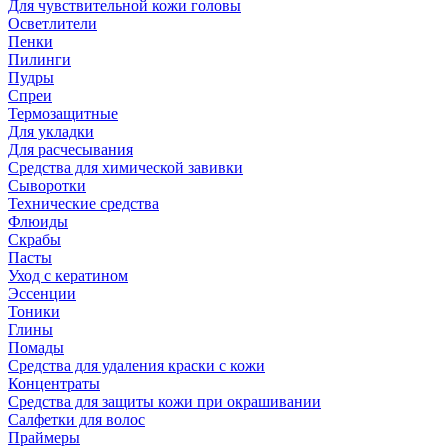
Для чувствительной кожи головы
Осветлители
Пенки
Пилинги
Пудры
Спреи
Термозащитные
Для укладки
Для расчесывания
Средства для химической завивки
Сыворотки
Технические средства
Флюиды
Скрабы
Пасты
Уход с кератином
Эссенции
Тоники
Глины
Помады
Средства для удаления краски с кожи
Концентраты
Средства для защиты кожи при окрашивании
Салфетки для волос
Праймеры