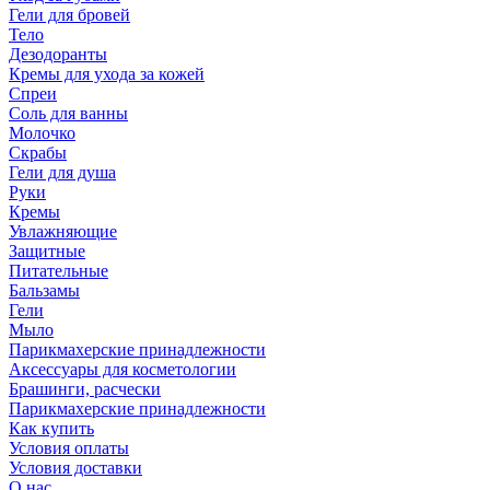
Гели для бровей
Тело
Дезодоранты
Кремы для ухода за кожей
Спреи
Соль для ванны
Молочко
Скрабы
Гели для душа
Руки
Кремы
Увлажняющие
Защитные
Питательные
Бальзамы
Гели
Мыло
Парикмахерские принадлежности
Аксессуары для косметологии
Брашинги, расчески
Парикмахерские принадлежности
Как купить
Условия оплаты
Условия доставки
О нас