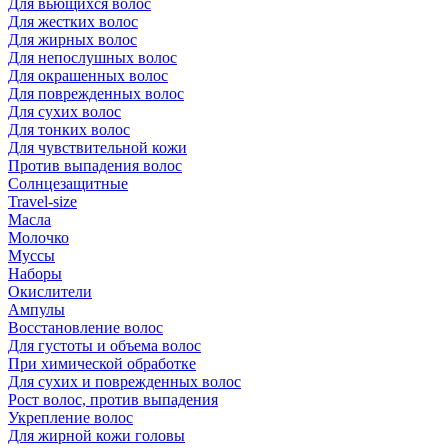
Для вьющихся волос
Для жестких волос
Для жирных волос
Для непослушных волос
Для окрашенных волос
Для поврежденных волос
Для сухих волос
Для тонких волос
Для чувствительной кожи
Против выпадения волос
Солнцезащитные
Travel-size
Масла
Молочко
Муссы
Наборы
Окислители
Ампулы
Восстановление волос
Для густоты и объема волос
При химической обработке
Для сухих и поврежденных волос
Рост волос, против выпадения
Укрепление волос
Для жирной кожи головы