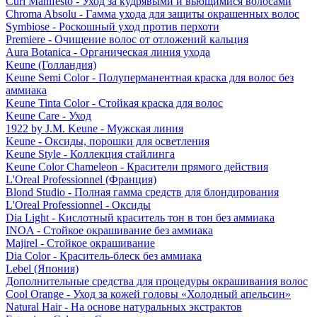
Curl Manifesto - Уход за кудрявыми и вьющимися волосами
Chroma Absolu - Гамма ухода для защиты окрашенных волос
Symbiose - Роскошный уход против перхоти
Premiere - Очищение волос от отложений кальция
Aura Botanica - Органическая линия ухода
Keune (Голландия)
Keune Semi Color - Полуперманентная краска для волос без
аммиака
Keune Tinta Color - Стойкая краска для волос
Keune Care - Уход
1922 by J.M. Keune - Мужская линия
Keune - Оксиды, порошки для осветления
Keune Style - Коллекция стайлинга
Keune Color Chameleon - Красители прямого действия
L'Oreal Professionnel (Франция)
Blond Studio - Полная гамма средств для блондирования
L'Oreal Professionnel - Оксиды
Dia Light - Кислотный краситель тон в тон без аммиака
INOA - Стойкое окрашивание без аммиака
Majirel - Стойкое окрашивание
Dia Color - Краситель-блеск без аммиака
Lebel (Япония)
Дополнительные средства для процедуры окрашивания волос
Cool Orange - Уход за кожей головы «Холодный апельсин»
Natural Hair - На основе натуральных экстрактов