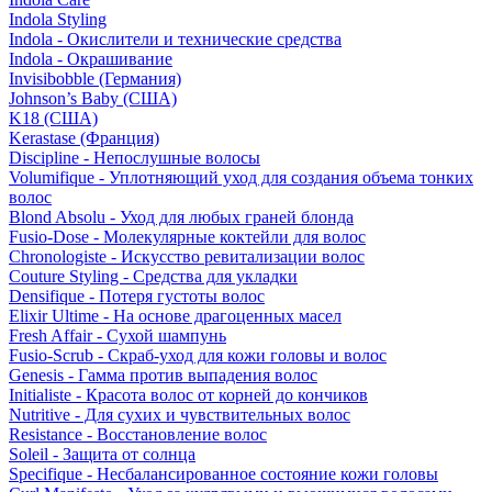
Indola Styling
Indola - Окислители и технические средства
Indola - Окрашивание
Invisibobble (Германия)
Johnson’s Baby (США)
K18 (США)
Kerastase (Франция)
Discipline - Непослушные волосы
Volumifique - Уплотняющий уход для создания объема тонких
волос
Blond Absolu - Уход для любых граней блонда
Fusio-Dose - Молекулярные коктейли для волос
Chronologiste - Искусство ревитализации волос
Couture Styling - Средства для укладки
Densifique - Потеря густоты волос
Elixir Ultime - На основе драгоценных масел
Fresh Affair - Сухой шампунь
Fusio-Scrub - Скраб-уход для кожи головы и волос
Genesis - Гамма против выпадения волос
Initialiste - Красота волос от корней до кончиков
Nutritive - Для сухих и чувствительных волос
Resistance - Восстановление волос
Soleil - Защита от солнца
Specifique - Несбалансированное состояние кожи головы