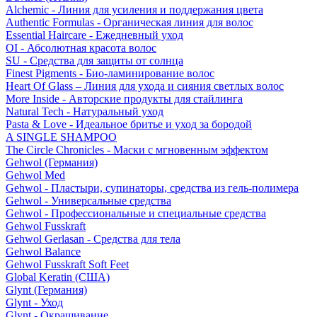
Alchemic - Линия для усиления и поддержания цвета
Authentic Formulas - Органическая линия для волос
Essential Haircare - Eжедневный уход
OI - Абсолютная красота волос
SU - Средства для защиты от солнца
Finest Pigments - Био-ламинирование волос
Heart Of Glass – Линия для ухода и сияния светлых волос
More Inside - Авторские продукты для стайлинга
Natural Tech - Натуральный уход
Pasta & Love - Идеальное бритье и уход за бородой
A SINGLE SHAMPOO
The Circle Chronicles - Маски с мгновенным эффектом
Gehwol (Германия)
Gehwol Med
Gehwol - Пластыри, супинаторы, средства из гель-полимера
Gehwol - Универсальные средства
Gehwol - Профессиональные и специальные средства
Gehwol Fusskraft
Gehwol Gerlasan - Средства для тела
Gehwol Balance
Gehwol Fusskraft Soft Feet
Global Keratin (США)
Glynt (Германия)
Glynt - Уход
Glynt - Окрашивание