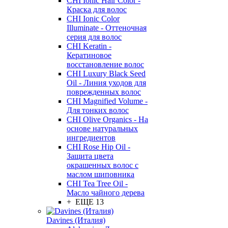
CHI Ionic Hair Color -
Краска для волос
CHI Ionic Color
Illuminate - Оттеночная
серия для волос
CHI Keratin -
Кератиновое
восстановление волос
CHI Luxury Black Seed
Oil - Линия уходов для
поврежденных волос
CHI Magnified Volume -
Для тонких волос
CHI Olive Organics - На
основе натуральных
ингредиентов
CHI Rose Hip Oil -
Защита цвета
окрашенных волос с
маслом шиповника
CHI Tea Tree Oil -
Масло чайного дерева
+ ЕЩЕ 13
Davines (Италия)