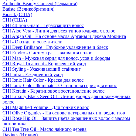
Authentic Beauty Concept (Германия)
Batiste (Великобритания)
Biosilk (США)
CHI (США)
CHI 44 Iron Guard - Термозащита волос
CHI Aloe Vera - Линия для всех типов кудрявых волос
CHI Argan Oil - На основе масла Арганы и дерева Моринга
CHI - Оксиды и осветлители
CHI Deep Brilliance - Глубокое увлажнение и блеск
CHI Enviro - Система разглаживания волос
CHI Man - Мужская серия для волос, усов и бороды
CHI Royal Treatment - Королевский уход
CHI Styling - Ухаживающий стайлинг
CHI Infra - Ежедневный уход
CHI Ionic Hair Color - Краска для волос
CHI Ionic Color Illuminate - Оттеночная серия для волос
CHI Keratin - Кератиновое восстановление волос
CHI Luxury Black Seed Oil - Линия уходов для поврежденных
волос
CHI Magnified Volume - Для тонких волос
CHI Olive Organics - На основе натуральных ингредиентов
CHI Rose Hip Oil - Защита цвета окрашенных волос с маслом
шиповника
CHI Tea Tree Oil - Масло чайного дерева
Davines (Италия)