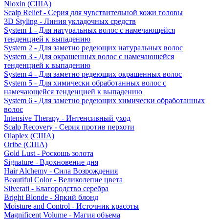
Nioxin (США)
Scalp Relief - Серия для чувствительной кожи головы
3D Styling - Линия укладочных средств
System 1 - Для натуральных волос с намечающейся
тенденцией к выпадению
System 2 - Для заметно редеющих натуральных волос
System 3 - Для окрашенных волос с намечающейся
тенденцией к выпадению
System 4 - Для заметно редеющих окрашенных волос
System 5 - Для химически обработанных волос с
намечающейся тенденцией к выпадению
System 6 - Для заметно редеющих химически обработанных
волос
Intensive Therapy - Интенсивный уход
Scalp Recovery - Серия против перхоти
Olaplex (США)
Oribe (США)
Gold Lust - Роскошь золота
Signature - Вдохновение дня
Hair Alchemy - Сила Возрождения
Beautiful Color - Великолепие цвета
Silverati - Благородство серебра
Bright Blonde - Яркий блонд
Moisture and Control - Источник красоты
Magnificent Volume - Магия объема