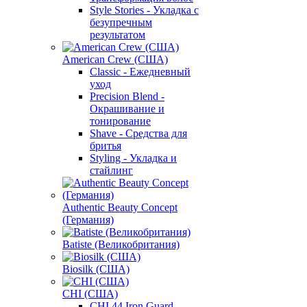
Style Stories - Укладка с
безупречным
результатом
American Crew (США)
Classic - Ежедневный
уход
Precision Blend -
Окрашивание и
тонирование
Shave - Средства для
бритья
Styling - Укладка и
стайлинг
Authentic Beauty Concept
(Германия)
Batiste (Великобритания)
Biosilk (США)
CHI (США)
CHI 44 Iron Guard -