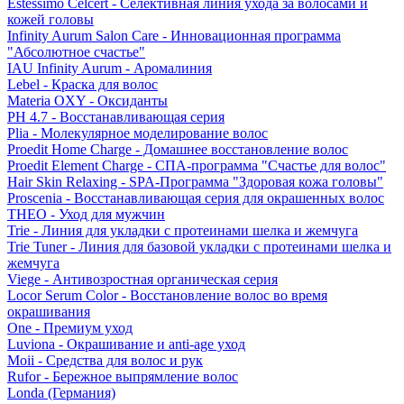
Estessimo Celcert - Селективная линия ухода за волосами и
кожей головы
Infinity Aurum Salon Care - Инновационная программа
"Абсолютное счастье"
IAU Infinity Aurum - Аромалиния
Lebel - Краска для волос
Materia OXY - Оксиданты
PH 4.7 - Восстанавливающая серия
Plia - Молекулярное моделирование волос
Proedit Home Charge - Домашнее восстановление волос
Proedit Element Charge - СПА-программа "Счастье для волос"
Hair Skin Relaxing - SPA-Программа "Здоровая кожа головы"
Proscenia - Восстанавливающая серия для окрашенных волос
THEO - Уход для мужчин
Trie - Линия для укладки с протеинами шелка и жемчуга
Trie Tuner - Линия для базовой укладки с протеинами шелка и
жемчуга
Viege - Антивозростная органическая серия
Locor Serum Color - Восстановление волос во время
окрашивания
One - Премиум уход
Luviona - Окрашивание и anti-age уход
Moii - Средства для волос и рук
Rufor - Бережное выпрямление волос
Londa (Германия)