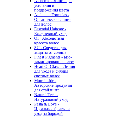
Alchemic - Линия для
усиления и
поддержания цвета
Authentic Formulas -
Органическая линия
для волос
Essential Haircare -
Eжедневный уход
OI - Абсолютная
красота волос
SU - Средства для
защиты от солнца
Finest Pigments - Био-
ламинирование волос
Heart Of Glass – Линия
для ухода и сияния
светлых волос
More Inside -
Авторские продукты
для стайлинга
Natural Tech -
Натуральный уход
Pasta & Love -
Идеальное бритье и
уход за бородой