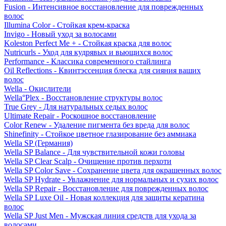
Fusion - Интенсивное восстановление для поврежденных
волос
Illumina Color - Стойкая крем-краска
Invigo - Новый уход за волосами
Koleston Perfect Me + - Стойкая краска для волос
Nutricurls - Уход для кудрявых и вьющихся волос
Performance - Классика современного стайлинга
Oil Reflections - Квинтэссенция блеска для сияния ваших
волос
Wella - Окислители
Wella°Plex - Восстановление структуры волос
True Grey - Для натуральных седых волос
Ultimate Repair - Роскошное восстановление
Color Renew - Удаление пигмента без вреда для волос
Shinefinity - Стойкое цветное глазирование без аммиака
Wella SP (Германия)
Wella SP Balance - Для чувствительной кожи головы
Wella SP Clear Scalp - Очищение против перхоти
Wella SP Color Save - Сохранение цвета для окрашенных волос
Wella SP Hydrate - Увлажнение для нормальных и сухих волос
Wella SP Repair - Восстановление для поврежденных волос
Wella SP Luxe Oil - Новая коллекция для защиты кератина
волос
Wella SP Just Men - Мужская линия средств для ухода за
волосами