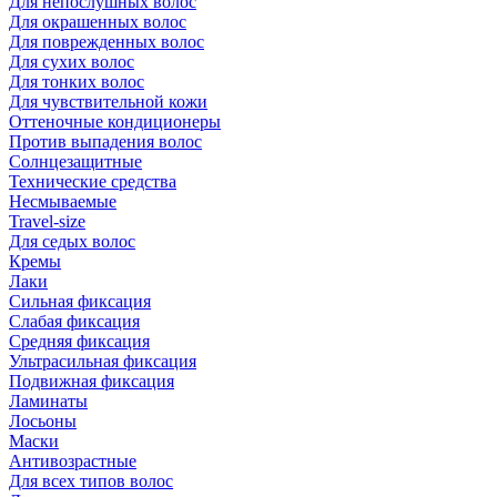
Для непослушных волос
Для окрашенных волос
Для поврежденных волос
Для сухих волос
Для тонких волос
Для чувствительной кожи
Оттеночные кондиционеры
Против выпадения волос
Солнцезащитные
Технические средства
Несмываемые
Travel-size
Для седых волос
Кремы
Лаки
Сильная фиксация
Слабая фиксация
Средняя фиксация
Ультрасильная фиксация
Подвижная фиксация
Ламинаты
Лосьоны
Маски
Антивозрастные
Для всех типов волос