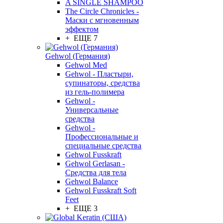
A SINGLE SHAMPOO
The Circle Chronicles -
Маски с мгновенным
эффектом
+ ЕЩЕ 7
Gehwol (Германия)
Gehwol Med
Gehwol - Пластыри,
супинаторы, средства
из гель-полимера
Gehwol -
Универсальные
средства
Gehwol -
Профессиональные и
специальные средства
Gehwol Fusskraft
Gehwol Gerlasan -
Средства для тела
Gehwol Balance
Gehwol Fusskraft Soft
Feet
+ ЕЩЕ 3