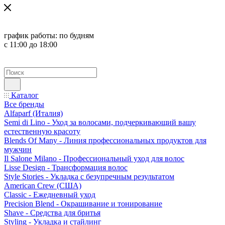
график работы:
по будням
с 11:00 до 18:00
Каталог
Все бренды
Alfaparf (Италия)
Semi di Lino - Уход за волосами, подчеркивающий вашу
естественную красоту
Blends Of Many - Линия профессиональных продуктов для
мужчин
Il Salone Milano - Профессиональный уход для волос
Lisse Design - Трансформация волос
Style Stories - Укладка с безупречным результатом
American Crew (США)
Classic - Ежедневный уход
Precision Blend - Окрашивание и тонирование
Shave - Средства для бритья
Styling - Укладка и стайлинг