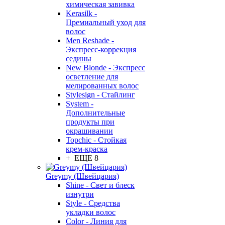
химическая завивка
Kerasilk -
Премиальный уход для
волос
Men Reshade -
Экспресс-коррекция
седины
New Blonde - Экспресс
осветление для
мелированных волос
Stylesign - Стайлинг
System -
Дополнительные
продукты при
окрашивании
Topchic - Стойкая
крем-краска
+ ЕЩЕ 8
Greymy (Швейцария)
Shine - Свет и блеск
изнутри
Style - Средства
укладки волос
Color - Линия для