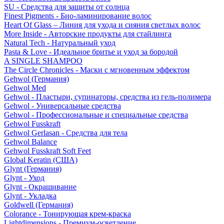
SU - Средства для защиты от солнца
Finest Pigments - Био-ламинирование волос
Heart Of Glass – Линия для ухода и сияния светлых волос
More Inside - Авторские продукты для стайлинга
Natural Tech - Натуральный уход
Pasta & Love - Идеальное бритье и уход за бородой
A SINGLE SHAMPOO
The Circle Chronicles - Маски с мгновенным эффектом
Gehwol (Германия)
Gehwol Med
Gehwol - Пластыри, супинаторы, средства из гель-полимера
Gehwol - Универсальные средства
Gehwol - Профессиональные и специальные средства
Gehwol Fusskraft
Gehwol Gerlasan - Средства для тела
Gehwol Balance
Gehwol Fusskraft Soft Feet
Global Keratin (США)
Glynt (Германия)
Glynt - Уход
Glynt - Окрашивание
Glynt - Укладка
Goldwell (Германия)
Colorance - Тонирующая крем-краска
Lightdimensions - Премиум-осветление