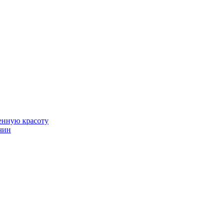
венную красоту
чин