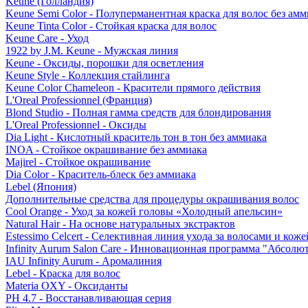
Keune (Голландия)
Keune Semi Color - Полуперманентная краска для волос без амм
Keune Tinta Color - Стойкая краска для волос
Keune Care - Уход
1922 by J.M. Keune - Мужская линия
Keune - Оксиды, порошки для осветления
Keune Style - Коллекция стайлинга
Keune Color Chameleon - Красители прямого действия
L'Oreal Professionnel (Франция)
Blond Studio - Полная гамма средств для блондирования
L'Oreal Professionnel - Оксиды
Dia Light - Кислотный краситель тон в тон без аммиака
INOA - Стойкое окрашивание без аммиака
Majirel - Стойкое окрашивание
Dia Color - Краситель-блеск без аммиака
Lebel (Япония)
Дополнительные средства для процедуры окрашивания волос
Cool Orange - Уход за кожей головы «Холодный апельсин»
Natural Hair - На основе натуральных экстрактов
Estessimo Celcert - Селективная линия ухода за волосами и кож
Infinity Aurum Salon Care - Инновационная программа "Абсолют
IAU Infinity Aurum - Аромалиния
Lebel - Краска для волос
Materia OXY - Оксиданты
PH 4.7 - Восстанавливающая серия