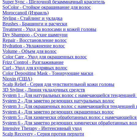
Super Sync - Щелочной безаммиачный краситель
SoColor - Стойкое окрашивание для волос
Moroccanoil (Израиль)
Styling - Стайлинг и укладка
Brushes - Брашинги и расчески
Treatment - Уход за волосами и кожей головы
Dry Shampoo - Сухие шампуни
Repair - Восстановление волос
Hydration - Увлажнение волос
Volume - Объем для волос
Color Care - Уход для окрашенных волос
Frizz Control - Разглаживание
Curl - Уход для кудрявых волос
Color Depositing Mask - Тонирующие маски
Nioxin (США)
Scalp Relief - Серия для чувствительной кожи головы
3D Styling - Линия укладочных средств
System 1 - Для натуральных волос с намечающейся тенденцией
System 2 - Для заметно редеющих натуральных волос
System 3 - Для окрашенных волос с намечающейся тенденцией
System 4 - Для заметно редеющих окрашенных волос
System 5 - Для химически обработанных волос с намечающейс
System 6 - Для заметно редеющих химически обработанных вол
Intensive Therapy - Интенсивный уход
Scalp Recovery - Серия против перхоти