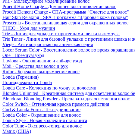
Plia - Молекулярное моделирование волос
Proedit Home Charge - Домашнее восстановление волос
Proedit Element Charge - СПА-программа "Счастье для волос"
Hair Skin Relaxing - SPA-Программа "Здоровая кожа головы"
Proscenia - Восстанавливающая серия для окрашенных волос
THEO - Уход для мужчин
Trie - Линия для укладки с протеинами шелка и жемчуга
Trie Tuner - Линия для базовой укладки с протеинами шелка и 
Viege - Антивозростная органическая серия
Locor Serum Color - Восстановление волос во время окрашиван
One - Премиум уход
Luviona - Окрашивание и anti-age уход
Moii - Средства для волос и рук
Rufor - Бережное выпрямление волос
Londa (Германия)
Принадлежности Londa
Londa Care - Коллекция по уходу за волосами
Blondes Unlimited - Креативная система для осветления волос б
Blondoran Blonding Powder - Препараты для осветления волос
Color Switch - Оттеночная краска прямого действия
Curl & Londa Form - Текстурирование
Londa Color - Окрашивание для волос
Londa Style - Новая коллекция стайлинга
Color Tune - Экспресс-тонер для волос
Matrix (США)