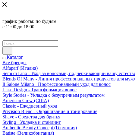
график работы:
по будням
с 11:00 до 18:00
Каталог
Все бренды
Alfaparf (Италия)
Semi di Lino - Уход за волосами, подчеркивающий вашу естест
Blends Of Many - Линия профессиональных продуктов для муж
Il Salone Milano - Профессиональный уход для волос
Lisse Design - Трансформация волос
Style Stories - Укладка с безупречным результатом
American Crew (США)
Classic - Ежедневный уход
Precision Blend - Окрашивание и тонирование
Shave - Средства для бритья
Styling - Укладка и стайлинг
Authentic Beauty Concept (Германия)
Batiste (Великобритания)