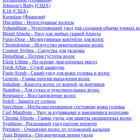
Johnson’s Baby (США)
K18 (США)
Kerastase (Франция)
Discipline - Непослушные волосы
Volumifique - Уплотняющий уход для создания объема тонких в
Blond Absolu - Уход для любых граней блонда
Fusio-Dose - Молекулярные коктейли для волос
Chronologiste - Искусство ревитализации волос
Couture Styling - Средства для укладки
Densifique - Потеря густоты волос
Elixir Ultime - На основе драгоценных масел
Fresh Affair - Сухой шампунь
Fusio-Scrub - Скраб-уход для кожи головы и волос
Genesis - Гамма против выпадения волос
Initialiste - Красота волос от корней до кончиков
Nutritive - Для сухих и чувствительных волос
Resistance - Восстановление волос
Soleil - Защита от солнца
Specifique - Несбалансированное состояние кожи головы
Curl Manifesto - Уход за кудрявыми и вьющимися волосами
Chroma Absolu - Гамма ухода для защиты окрашенных волос
Symbiose - Роскошный уход против перхоти
Premiere - Очищение волос от отложений кальция
Aura Botanica - Органическая линия ухода