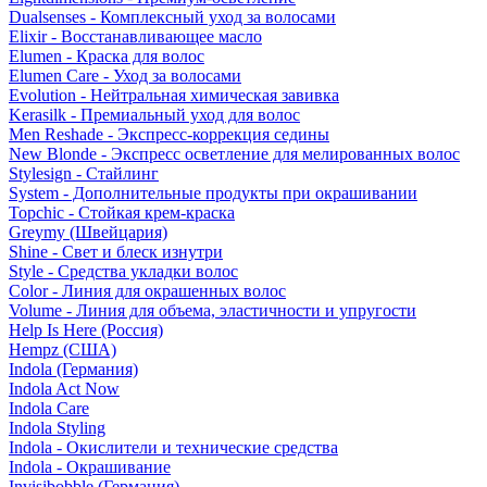
Dualsenses - Комплексный уход за волосами
Elixir - Восстанавливающее масло
Elumen - Краска для волос
Elumen Care - Уход за волосами
Evolution - Нейтральная химическая завивка
Kerasilk - Премиальный уход для волос
Men Reshade - Экспресс-коррекция седины
New Blonde - Экспресс осветление для мелированных волос
Stylesign - Стайлинг
System - Дополнительные продукты при окрашивании
Topchic - Стойкая крем-краска
Greymy (Швейцария)
Shine - Свет и блеск изнутри
Style - Средства укладки волос
Color - Линия для окрашенных волос
Volume - Линия для объема, эластичности и упругости
Help Is Here (Россия)
Hempz (США)
Indola (Германия)
Indola Act Now
Indola Care
Indola Styling
Indola - Окислители и технические средства
Indola - Окрашивание
Invisibobble (Германия)