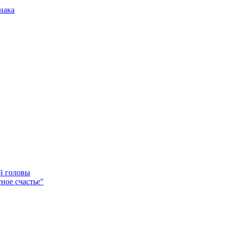
иака
ей головы
ное счастье"