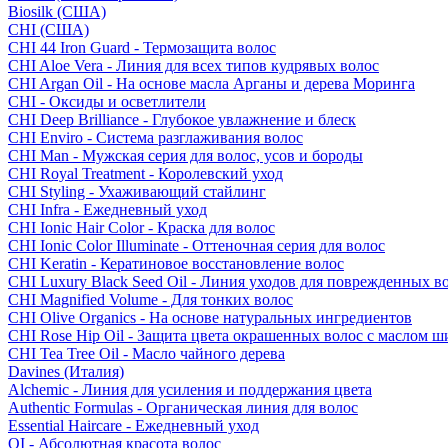
Biosilk (США)
CHI (США)
CHI 44 Iron Guard - Термозащита волос
CHI Aloe Vera - Линия для всех типов кудрявых волос
CHI Argan Oil - На основе масла Арганы и дерева Моринга
CHI - Оксиды и осветлители
CHI Deep Brilliance - Глубокое увлажнение и блеск
CHI Enviro - Система разглаживания волос
CHI Man - Мужская серия для волос, усов и бороды
CHI Royal Treatment - Королевский уход
CHI Styling - Ухаживающий стайлинг
CHI Infra - Ежедневный уход
CHI Ionic Hair Color - Краска для волос
CHI Ionic Color Illuminate - Оттеночная серия для волос
CHI Keratin - Кератиновое восстановление волос
CHI Luxury Black Seed Oil - Линия уходов для поврежденных в
CHI Magnified Volume - Для тонких волос
CHI Olive Organics - На основе натуральных ингредиентов
CHI Rose Hip Oil - Защита цвета окрашенных волос с маслом 
CHI Tea Tree Oil - Масло чайного дерева
Davines (Италия)
Alchemic - Линия для усиления и поддержания цвета
Authentic Formulas - Органическая линия для волос
Essential Haircare - Eжедневный уход
OI - Абсолютная красота волос