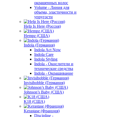
окрашенных волос
Volume - Линия для
объема, эластичности и
упругости
Help Is Here (Россия)
Hempz (США)
Indola (Германия)
Indola Act Now
Indola Care
Indola Styling
Indola - Окислители и
технические средства
Indola - Окрашивание
Invisibobble (Германия)
Johnson’s Baby (США)
K18 (США)
Kerastase (Франция)
Discipline -