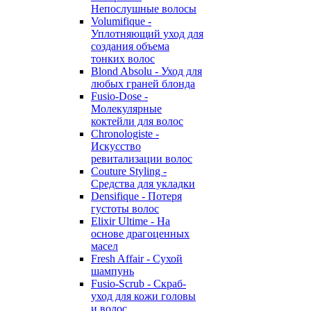
Непослушные волосы
Volumifique -
Уплотняющий уход для
создания объема
тонких волос
Blond Absolu - Уход для
любых граней блонда
Fusio-Dose -
Молекулярные
коктейли для волос
Chronologiste -
Искусство
ревитализации волос
Couture Styling -
Средства для укладки
Densifique - Потеря
густоты волос
Elixir Ultime - На
основе драгоценных
масел
Fresh Affair - Сухой
шампунь
Fusio-Scrub - Скраб-
уход для кожи головы
и волос