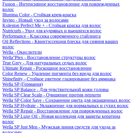
Fusion - Интенсивное восстановление для поврежденных
волос
Illumina Color - Стойкая крем-краска
Invigo - Новый уход за волосами
Koleston Perfect Me + - Стойкая краска для волос
Nutricurls - Уход для кудрявых и вьющихся волос
Performance - Классика современного стайлинга
Oil Reflections - Квинтэссенция блеска для сияния ваших
волос
Wella - Окислители
Wella°Plex - Восстановление структуры волос
True Grey - Для натуральных седых волос
Ultimate Repair - Роскошное восстановление
Color Renew - Удаление пигмента без вреда для волос
Shinefinity - Стойкое цветное глазирование без аммиака
Wella SP (Германия)
Wella SP Balance - Для чувствительной кожи головы
Wella SP Clear Scalp - Очищение против перхоти
Wella SP Color Save - Сохранение цвета для окрашенных волос
Wella SP Hydrate - Увлажнение для нормальных и сухих волос
Wella SP Repair - Восстановление для поврежденных волос
Wella SP Luxe Oil - Новая коллекция для защиты кератина
волос
Wella SP Just Men - Мужская линия средств для ухода за
волосами