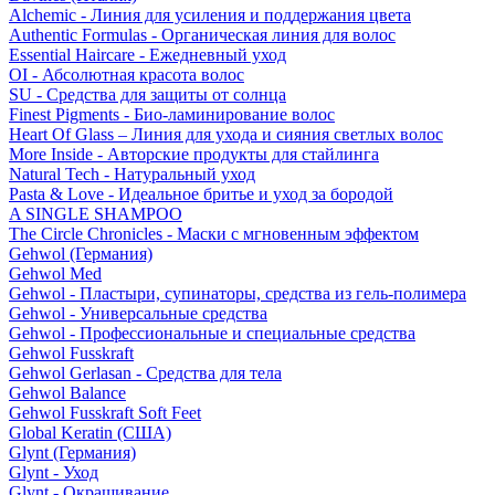
Alchemic - Линия для усиления и поддержания цвета
Authentic Formulas - Органическая линия для волос
Essential Haircare - Eжедневный уход
OI - Абсолютная красота волос
SU - Средства для защиты от солнца
Finest Pigments - Био-ламинирование волос
Heart Of Glass – Линия для ухода и сияния светлых волос
More Inside - Авторские продукты для стайлинга
Natural Tech - Натуральный уход
Pasta & Love - Идеальное бритье и уход за бородой
A SINGLE SHAMPOO
The Circle Chronicles - Маски с мгновенным эффектом
Gehwol (Германия)
Gehwol Med
Gehwol - Пластыри, супинаторы, средства из гель-полимера
Gehwol - Универсальные средства
Gehwol - Профессиональные и специальные средства
Gehwol Fusskraft
Gehwol Gerlasan - Средства для тела
Gehwol Balance
Gehwol Fusskraft Soft Feet
Global Keratin (США)
Glynt (Германия)
Glynt - Уход
Glynt - Окрашивание