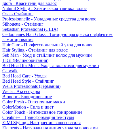
Igora - Красители для волос
Natural Styling - Химическая завивка волос
Osis - Стайлинг
Professionnelle - Укладочные средства для волос
Silhouette - Стайлинг
Sebastian Professional (США)
Cellophanes Hair Gloss - Тонирующая краска с эффектом
ламинирования
Hair Care - Профессиональный уход для волос
Hair Styling - Стайлинг для волос
Seb Man - Уход и стайлинг волос для мужчин
TIGI (Великобритания)
Bed Head for Men - Уход за волосами для мужчин
Catwalk
Bed Head Care - Уходы
Bed Head Style - Стайлинг
Wella Professionals (Германия)
Wella - Аксессуары
Blondor - Блондирование
Color Fresh - Оттеночные маски
ColorMotion - Сила и цвет
Color Touch - Интенсивное тонирование
Creatine+ - Трансформация текстуры
EIMI Styling - Настроение вашего стиля
Elements - Натуральная линия ухода за волосами