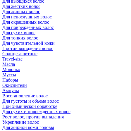
Для вьющихся волос
Для жестких волос
Для жирных волос
Для непослушных волос
Для окрашенных волос
Для поврежденных волос
Для сухих волос
Для тонких волос
Для чувствительной кожи
Против выпадения волос
Солнцезащитные
Travel-size
Масла
Молочко
Муссы
Наборы
Окислители
Ампулы
Восстановление волос
Для густоты и объема волос
При химической обработке
Для сухих и поврежденных волос
Рост волос, против выпадения
Укрепление волос
Для жирной кожи головы