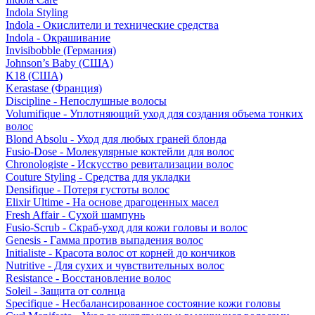
Indola Styling
Indola - Окислители и технические средства
Indola - Окрашивание
Invisibobble (Германия)
Johnson’s Baby (США)
K18 (США)
Kerastase (Франция)
Discipline - Непослушные волосы
Volumifique - Уплотняющий уход для создания объема тонких
волос
Blond Absolu - Уход для любых граней блонда
Fusio-Dose - Молекулярные коктейли для волос
Chronologiste - Искусство ревитализации волос
Couture Styling - Средства для укладки
Densifique - Потеря густоты волос
Elixir Ultime - На основе драгоценных масел
Fresh Affair - Сухой шампунь
Fusio-Scrub - Скраб-уход для кожи головы и волос
Genesis - Гамма против выпадения волос
Initialiste - Красота волос от корней до кончиков
Nutritive - Для сухих и чувствительных волос
Resistance - Восстановление волос
Soleil - Защита от солнца
Specifique - Несбалансированное состояние кожи головы