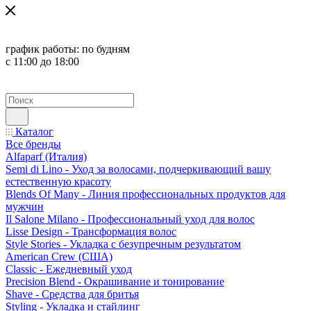
график работы:
по будням
с 11:00 до 18:00
Каталог
Все бренды
Alfaparf (Италия)
Semi di Lino - Уход за волосами, подчеркивающий вашу
естественную красоту
Blends Of Many - Линия профессиональных продуктов для
мужчин
Il Salone Milano - Профессиональный уход для волос
Lisse Design - Трансформация волос
Style Stories - Укладка с безупречным результатом
American Crew (США)
Classic - Ежедневный уход
Precision Blend - Окрашивание и тонирование
Shave - Средства для бритья
Styling - Укладка и стайлинг