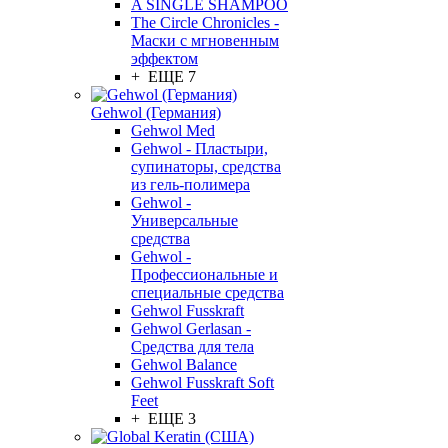
A SINGLE SHAMPOO
The Circle Chronicles -
Маски с мгновенным
эффектом
+ ЕЩЕ 7
Gehwol (Германия)
Gehwol Med
Gehwol - Пластыри,
супинаторы, средства
из гель-полимера
Gehwol -
Универсальные
средства
Gehwol -
Профессиональные и
специальные средства
Gehwol Fusskraft
Gehwol Gerlasan -
Средства для тела
Gehwol Balance
Gehwol Fusskraft Soft
Feet
+ ЕЩЕ 3