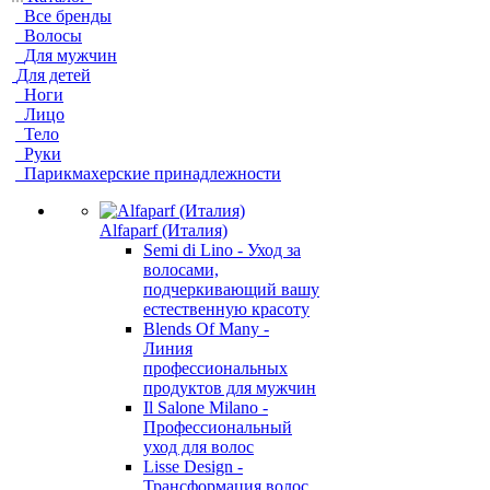
Все бренды
Волосы
Для мужчин
Для детей
Ноги
Лицо
Тело
Руки
Парикмахерские принадлежности
Alfaparf (Италия)
Semi di Lino - Уход за
волосами,
подчеркивающий вашу
естественную красоту
Blends Of Many -
Линия
профессиональных
продуктов для мужчин
Il Salone Milano -
Профессиональный
уход для волос
Lisse Design -
Трансформация волос