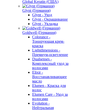
Global Keratin (США)
Glynt (Германия)
Glynt - Уход
Glynt - Окрашивание
Glynt - Укладка
Goldwell (Германия)
Colorance -
Тонирующая крем-
краска
Lightdimensions -
Премиум-осветление
Dualsenses -
Комплексный уход за
волосами
Elixir -
Восстанавливающее
масло
Elumen - Краска для
волос
Elumen Care - Уход за
волосами
Evolution -
Нейтральная