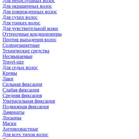
Для непослушных волос
Для окрашенных волос
Для поврежденных волос
Для сухих волос
Для тонких волос
Для чувствительной кожи
Оттеночные кондиционеры
Против выпадения волос
Солнцезащитные
Технические средства
Несмываемые
Travel-size
Для седых волос
Кремы
Лаки
Сильная фиксация
Слабая фиксация
Средняя фиксация
Ультрасильная фиксация
Подвижная фиксация
Ламинаты
Лосьоны
Маски
Антивозрастные
Для всех типов волос