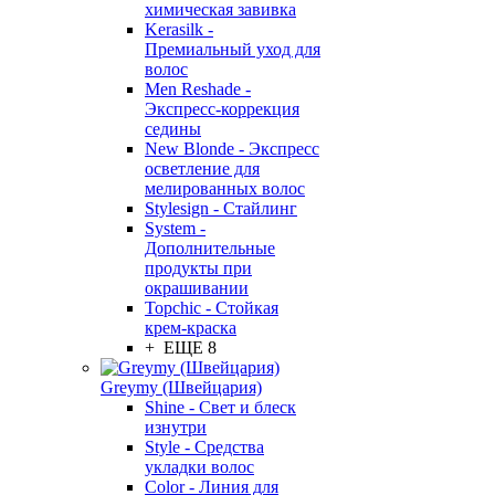
химическая завивка
Kerasilk -
Премиальный уход для
волос
Men Reshade -
Экспресс-коррекция
седины
New Blonde - Экспресс
осветление для
мелированных волос
Stylesign - Стайлинг
System -
Дополнительные
продукты при
окрашивании
Topchic - Стойкая
крем-краска
+ ЕЩЕ 8
Greymy (Швейцария)
Shine - Свет и блеск
изнутри
Style - Средства
укладки волос
Color - Линия для