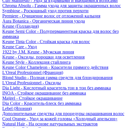
Curl Manifesto - Уход за кудрявыми и вьющимися волосами
Chroma Absolu - Гамма ухода для защиты окрашенных волос
Symbiose - Роскошный уход против перхоти
Premiere - Очищение волос от отложений кальция
Aura Botanica - Органическая линия ухода
Keune (Голландия)
Keune Semi Color - Полуперманентная краска для волос без
аммиака
Keune Tinta Color - Стойкая краска для волос
Keune Care - Уход
1922 by J.M. Keune - Мужская линия
Keune - Оксиды, порошки для осветления
Keune Style - Коллекция стайлинга
Keune Color Chameleon - Красители прямого действия
L'Oreal Professionnel (Франция)
Blond Studio - Полная гамма средств для блондирования
L'Oreal Professionnel - Оксиды
Dia Light - Кислотный краситель тон в тон без аммиака
INOA - Стойкое окрашивание без аммиака
Majirel - Стойкое окрашивание
Dia Color - Краситель-блеск без аммиака
Lebel (Япония)
Дополнительные средства для процедуры окрашивания волос
Cool Orange - Уход за кожей головы «Холодный апельсин»
Natural Hair - На основе натуральных экстрактов