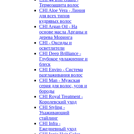
Термозащита волос
CHI Aloe Vera - Линия
для всех типов
кудрявых волос
CHI Argan Oil - На
основе масла Арганы и
дерева Моринга
CHI - Оксиды и
осветлители
CHI Deep Brilliance -
Глубокое увлажнение и
блеск
CHI Enviro - Система
разглаживания волос
CHI Man - Мужская
серия для волос, усов и
бороды
CHI Royal Treatment -
Королевский уход
CHI Styling -
Ухаживающий
стайлинг
CHI Infra -
Ежедневный уход