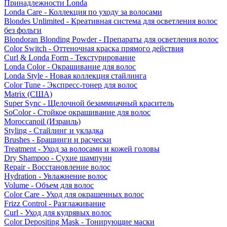
Принадлежности Londa
Londa Care - Коллекция по уходу за волосами
Blondes Unlimited - Креативная система для осветления волос
без фольги
Blondoran Blonding Powder - Препараты для осветления волос
Color Switch - Оттеночная краска прямого действия
Curl & Londa Form - Текстурирование
Londa Color - Окрашивание для волос
Londa Style - Новая коллекция стайлинга
Color Tune - Экспресс-тонер для волос
Matrix (США)
Super Sync - Щелочной безаммиачный краситель
SoColor - Стойкое окрашивание для волос
Moroccanoil (Израиль)
Styling - Стайлинг и укладка
Brushes - Брашинги и расчески
Treatment - Уход за волосами и кожей головы
Dry Shampoo - Сухие шампуни
Repair - Восстановление волос
Hydration - Увлажнение волос
Volume - Объем для волос
Color Care - Уход для окрашенных волос
Frizz Control - Разглаживание
Curl - Уход для кудрявых волос
Color Depositing Mask - Тонирующие маски