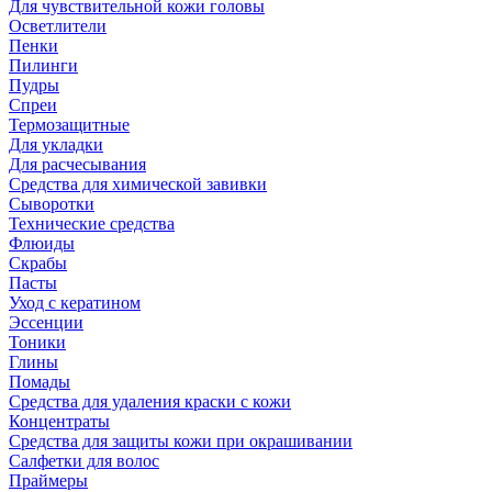
Для чувствительной кожи головы
Осветлители
Пенки
Пилинги
Пудры
Спреи
Термозащитные
Для укладки
Для расчесывания
Средства для химической завивки
Сыворотки
Технические средства
Флюиды
Скрабы
Пасты
Уход с кератином
Эссенции
Тоники
Глины
Помады
Средства для удаления краски с кожи
Концентраты
Средства для защиты кожи при окрашивании
Салфетки для волос
Праймеры