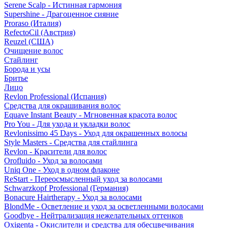
Serene Scalp - Истинная гармония
Supershine - Драгоценное сияние
Proraso (Италия)
RefectoCil (Австрия)
Reuzel (США)
Очищение волос
Стайлинг
Борода и усы
Бритье
Лицо
Revlon Professional (Испания)
Средства для окрашивания волос
Equave Instant Beauty - Мгновенная красота волос
Pro You - Для ухода и укладки волос
Revlonissimo 45 Days - Уход для окрашенных волосы
Style Masters - Средства для стайлинга
Revlon - Красители для волос
Orofluido - Уход за волосами
Uniq One - Уход в одном флаконе
ReStart - Переосмысленный уход за волосами
Schwarzkopf Professional (Германия)
Bonacure Hairtherapy - Уход за волосами
BlondMe - Осветление и уход за осветленными волосами
Goodbye - Нейтрализация нежелательных оттенков
Oxigenta - Окислители и средства для обесцвечивания