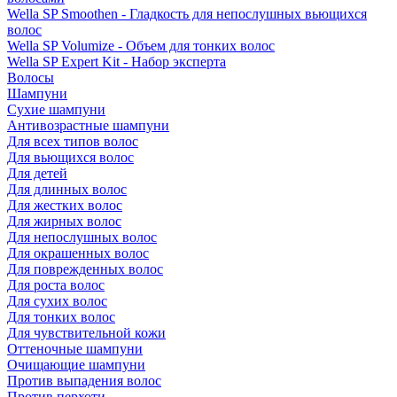
Wella SP Smoothen - Гладкость для непослушных вьющихся
волос
Wella SP Volumize - Объем для тонких волос
Wella SP Expert Kit - Набор эксперта
Волосы
Шампуни
Сухие шампуни
Антивозрастные шампуни
Для всех типов волос
Для вьющихся волос
Для детей
Для длинных волос
Для жестких волос
Для жирных волос
Для непослушных волос
Для окрашенных волос
Для поврежденных волос
Для роста волос
Для сухих волос
Для тонких волос
Для чувствительной кожи
Оттеночные шампуни
Очищающие шампуни
Против выпадения волос
Против перхоти