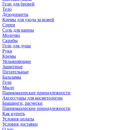
Гели для бровей
Тело
Дезодоранты
Кремы для ухода за кожей
Спреи
Соль для ванны
Молочко
Скрабы
Гели для душа
Руки
Кремы
Увлажняющие
Защитные
Питательные
Бальзамы
Гели
Мыло
Парикмахерские принадлежности
Аксессуары для косметологии
Брашинги, расчески
Парикмахерские принадлежности
Как купить
Условия оплаты
Условия доставки
О нас