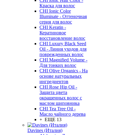
CHI Ionic Hair Color -
Краска для волос
CHI Ionic Color
Illuminate - Оттеночная
серия для волос
CHI Keratin -
Кератиновое
восстановление волос
CHI Luxury Black Seed
Oil - Линия уходов для
поврежденных волос
CHI Magnified Volume -
Для тонких волос
CHI Olive Organics - На
основе натуральных
ингредиентов
CHI Rose Hip Oil -
Защита цвета
окрашенных волос с
маслом шиповника
CHI Tea Tree Oil -
Масло чайного дерева
+ ЕЩЕ 13
Davines (Италия)