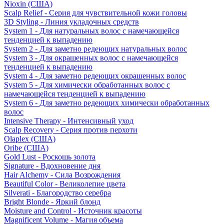
Nioxin (США)
Scalp Relief - Серия для чувствительной кожи головы
3D Styling - Линия укладочных средств
System 1 - Для натуральных волос с намечающейся
тенденцией к выпадению
System 2 - Для заметно редеющих натуральных волос
System 3 - Для окрашенных волос с намечающейся
тенденцией к выпадению
System 4 - Для заметно редеющих окрашенных волос
System 5 - Для химически обработанных волос с
намечающейся тенденцией к выпадению
System 6 - Для заметно редеющих химически обработанных
волос
Intensive Therapy - Интенсивный уход
Scalp Recovery - Серия против перхоти
Olaplex (США)
Oribe (США)
Gold Lust - Роскошь золота
Signature - Вдохновение дня
Hair Alchemy - Сила Возрождения
Beautiful Color - Великолепие цвета
Silverati - Благородство серебра
Bright Blonde - Яркий блонд
Moisture and Control - Источник красоты
Magnificent Volume - Магия объема