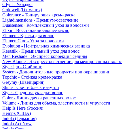
Glynt - Укладка
Goldwell (Германия)
Colorance - Тонирующая крем-краска
Lightdimensions - Премиум-осветление
Dualsenses - Комплексный уход за волосами
Elixir - Восстанавливающее масло
Elumen - Краска для волос
Elumen Care - Уход за волосами
Evolution - Нейтральная химическая завивка
Kerasilk - Премиальный уход для волос
Men Reshade - Экспресс-коррекция седины
New Blonde - Экспресс осветление для мелированных волос
Stylesign - Стайлинг
System - Дополнительные продукты при окрашивании
Topchic - Стойкая крем-краска
Greymy (Швейцария)
Shine - Свет и блеск изнутри
Style - Средства укладки волос
Color - Линия для окрашенных волос
Volume - Линия для объема, эластичности и упругости
Help Is Here (Россия)
Hempz (США)
Indola (Германия)
Indola Act Now
Indola Care