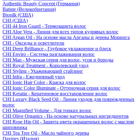
Authentic Beauty Concept (Германия)
Batiste (Великобритания)
Biosilk (США)
CHI (США)
CHI 44 Iron Guard - Термозащита волос
CHI Aloe Vera - Линия для всех типов кудрявых волос
CHI Argan Oil - На основе масла Арганы и дерева Моринга
CHI - Оксиды и осветлители
CHI Deep Brilliance - Глубокое увлажнение и блеск
CHI Enviro - Система разглаживания волос
CHI Man - Мужская серия для волос, усов и бороды
CHI Royal Treatment - Королевский уход
CHI Styling - Ухаживающий стайлинг
CHI Infra - Ежедневный уход
CHI Ionic Hair Color - Краска для волос
CHI Ionic Color Illuminate - Оттеночная серия для волос
CHI Keratin - Кератиновое восстановление волос
CHI Luxury Black Seed Oil - Линия уходов для поврежденных
волос
CHI Magnified Volume - Для тонких волос
CHI Olive Organics - На основе натуральных ингредиентов
CHI Rose Hip Oil - Защита цвета окрашенных волос с маслом
шиповника
CHI Tea Tree Oil - Масло чайного дерева
Davines (Италия)