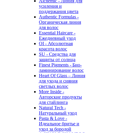
Alchemic - Линия для
усиления и
поддержания цвета
Authentic Formulas -
Органическая линия
для волос
Essential Haircare -
Eжедневный уход
OI - Абсолютная
красота волос
SU - Средства для
защиты от солнца
Finest Pigments - Био-
ламинирование волос
Heart Of Glass – Линия
для ухода и сияния
светлых волос
More Inside -
Авторские продукты
для стайлинга
Natural Tech -
Натуральный уход
Pasta & Love -
Идеальное бритье и
уход за бородой