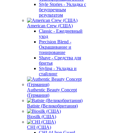
Style Stories - Укладка с
безупречным
результатом
American Crew (США)
Classic - Ежедневный
уход
Precision Blend -
Окрашивание и
тонирование
Shave - Средства для
бритья
Styling - Укладка и
стайлинг
Authentic Beauty Concept
(Германия)
Batiste (Великобритания)
Biosilk (США)
CHI (США)
CHI 44 Iron Guard -