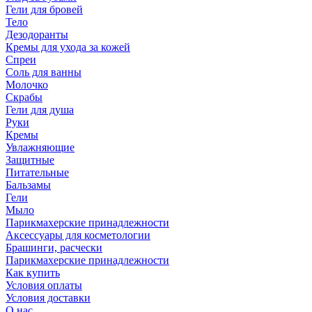
Гели для бровей
Тело
Дезодоранты
Кремы для ухода за кожей
Спреи
Соль для ванны
Молочко
Скрабы
Гели для душа
Руки
Кремы
Увлажняющие
Защитные
Питательные
Бальзамы
Гели
Мыло
Парикмахерские принадлежности
Аксессуары для косметологии
Брашинги, расчески
Парикмахерские принадлежности
Как купить
Условия оплаты
Условия доставки
О нас