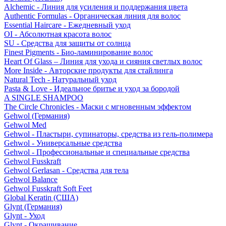
Alchemic - Линия для усиления и поддержания цвета
Authentic Formulas - Органическая линия для волос
Essential Haircare - Eжедневный уход
OI - Абсолютная красота волос
SU - Средства для защиты от солнца
Finest Pigments - Био-ламинирование волос
Heart Of Glass – Линия для ухода и сияния светлых волос
More Inside - Авторские продукты для стайлинга
Natural Tech - Натуральный уход
Pasta & Love - Идеальное бритье и уход за бородой
A SINGLE SHAMPOO
The Circle Chronicles - Маски с мгновенным эффектом
Gehwol (Германия)
Gehwol Med
Gehwol - Пластыри, супинаторы, средства из гель-полимера
Gehwol - Универсальные средства
Gehwol - Профессиональные и специальные средства
Gehwol Fusskraft
Gehwol Gerlasan - Средства для тела
Gehwol Balance
Gehwol Fusskraft Soft Feet
Global Keratin (США)
Glynt (Германия)
Glynt - Уход
Glynt - Окрашивание