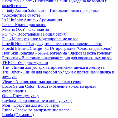
Estessimo Celcert - Селективная линия ухода за волосами и
кожей головы
Infinity Aurum Salon Care - Инновационная программа
"Абсолютное счастье"
IAU Infinity Aurum - Аромалиния
Lebel - Краска для волос
Materia OXY - Оксиданты
PH 4.7 - Восстанавливающая серия
Plia - Молекулярное моделирование волос
Proedit Home Charge - Домашнее восстановление волос
Proedit Element Charge - СПА-программа "Счастье для волос"
Hair Skin Relaxing - SPA-Программа "Здоровая кожа головы"
Proscenia - Восстанавливающая серия для окрашенных волос
THEO - Уход для мужчин
Trie - Линия для укладки с протеинами шелка и жемчуга
Trie Tuner - Линия для базовой укладки с протеинами шелка и
жемчуга
Viege - Антивозростная органическая серия
Locor Serum Color - Восстановление волос во время
окрашивания
One - Премиум уход
Luviona - Окрашивание и anti-age уход
Moii - Средства для волос и рук
Rufor - Бережное выпрямление волос
Londa (Германия)