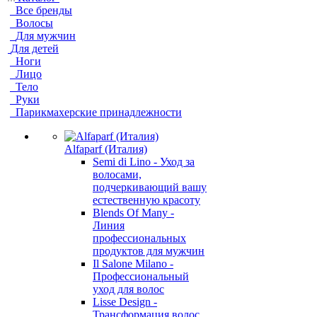
Все бренды
Волосы
Для мужчин
Для детей
Ноги
Лицо
Тело
Руки
Парикмахерские принадлежности
Alfaparf (Италия)
Semi di Lino - Уход за
волосами,
подчеркивающий вашу
естественную красоту
Blends Of Many -
Линия
профессиональных
продуктов для мужчин
Il Salone Milano -
Профессиональный
уход для волос
Lisse Design -
Трансформация волос