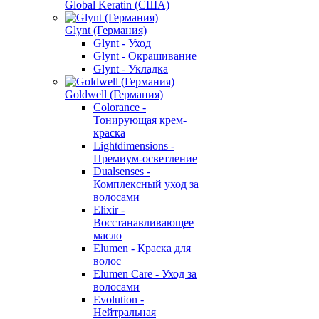
Global Keratin (США)
Glynt (Германия)
Glynt - Уход
Glynt - Окрашивание
Glynt - Укладка
Goldwell (Германия)
Colorance -
Тонирующая крем-
краска
Lightdimensions -
Премиум-осветление
Dualsenses -
Комплексный уход за
волосами
Elixir -
Восстанавливающее
масло
Elumen - Краска для
волос
Elumen Care - Уход за
волосами
Evolution -
Нейтральная