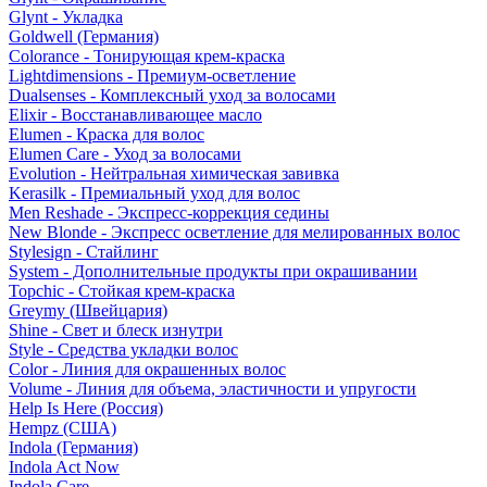
Glynt - Укладка
Goldwell (Германия)
Colorance - Тонирующая крем-краска
Lightdimensions - Премиум-осветление
Dualsenses - Комплексный уход за волосами
Elixir - Восстанавливающее масло
Elumen - Краска для волос
Elumen Care - Уход за волосами
Evolution - Нейтральная химическая завивка
Kerasilk - Премиальный уход для волос
Men Reshade - Экспресс-коррекция седины
New Blonde - Экспресс осветление для мелированных волос
Stylesign - Стайлинг
System - Дополнительные продукты при окрашивании
Topchic - Стойкая крем-краска
Greymy (Швейцария)
Shine - Свет и блеск изнутри
Style - Средства укладки волос
Color - Линия для окрашенных волос
Volume - Линия для объема, эластичности и упругости
Help Is Here (Россия)
Hempz (США)
Indola (Германия)
Indola Act Now
Indola Care