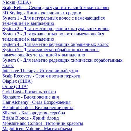
Nioxin (США)
Scalp Relief - Серия для чувствительной кожи головы
3D Styling - Линия укладочных средств
System 1 - Для натуральных волос с намечающейся
тенденцией к выпадению
System 2 - Для заметно редеющих натуральных волос
System 3 - Для окрашенных волос с намечающейся
тенденцией к выпадению
System 4 - Для заметно редеющих окрашенных волос
System 5 - Для химически обработанных волос с
намечающейся тенденцией к выпадению
System 6 - Для заметно редеющих химически обработанных
волос
Intensive Therapy - Интенсивный уход
Scalp Recovery - Серия против перхоти
Olaplex (США)
Oribe (США)
Gold Lust - Роскошь золота
Signature - Вдохновение дня
Hair Alchemy - Сила Возрождения
Beautiful Color - Великолепие цвета
Silverati - Благородство серебра
Bright Blonde - Яркий блонд
Moisture and Control - Источник красоты
Magnificent Volume - Магия объема