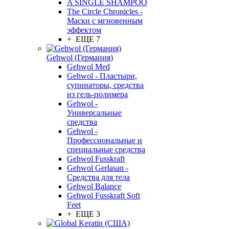
A SINGLE SHAMPOO
The Circle Chronicles -
Маски с мгновенным
эффектом
+ ЕЩЕ 7
Gehwol (Германия)
Gehwol Med
Gehwol - Пластыри,
супинаторы, средства
из гель-полимера
Gehwol -
Универсальные
средства
Gehwol -
Профессиональные и
специальные средства
Gehwol Fusskraft
Gehwol Gerlasan -
Средства для тела
Gehwol Balance
Gehwol Fusskraft Soft
Feet
+ ЕЩЕ 3