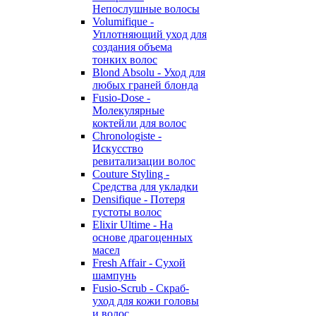
Непослушные волосы
Volumifique -
Уплотняющий уход для
создания объема
тонких волос
Blond Absolu - Уход для
любых граней блонда
Fusio-Dose -
Молекулярные
коктейли для волос
Chronologiste -
Искусство
ревитализации волос
Couture Styling -
Средства для укладки
Densifique - Потеря
густоты волос
Elixir Ultime - На
основе драгоценных
масел
Fresh Affair - Сухой
шампунь
Fusio-Scrub - Скраб-
уход для кожи головы
и волос