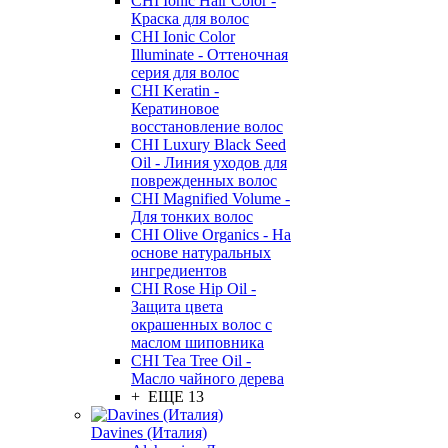
CHI Ionic Hair Color -
Краска для волос
CHI Ionic Color
Illuminate - Оттеночная
серия для волос
CHI Keratin -
Кератиновое
восстановление волос
CHI Luxury Black Seed
Oil - Линия уходов для
поврежденных волос
CHI Magnified Volume -
Для тонких волос
CHI Olive Organics - На
основе натуральных
ингредиентов
CHI Rose Hip Oil -
Защита цвета
окрашенных волос с
маслом шиповника
CHI Tea Tree Oil -
Масло чайного дерева
+ ЕЩЕ 13
Davines (Италия)