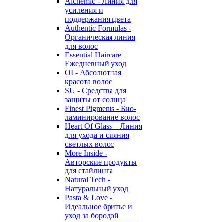
Alchemic - Линия для
усиления и
поддержания цвета
Authentic Formulas -
Органическая линия
для волос
Essential Haircare -
Eжедневный уход
OI - Абсолютная
красота волос
SU - Средства для
защиты от солнца
Finest Pigments - Био-
ламинирование волос
Heart Of Glass – Линия
для ухода и сияния
светлых волос
More Inside -
Авторские продукты
для стайлинга
Natural Tech -
Натуральный уход
Pasta & Love -
Идеальное бритье и
уход за бородой