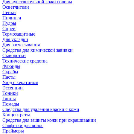
Для чувствительной кожи головы
Осветлители
Пенки
Пилинги
Пудры
Спреи
Термозащитные
Для укладки
Для расчесывания
Средства для химической завивки
Сыворотки
Технические средства
Флюиды
Скрабы
Пасты
Уход с кератином
Эссенции
Тоники
Глины
Помады
Средства для удаления краски с кожи
Концентраты
Средства для защиты кожи при окрашивании
Салфетки для волос
Праймеры