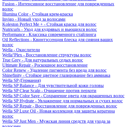
Fusion - Интенсивное восстановление для поврежденных
волос
Illumina Color - Стойкая крем-краска
Invigo - Новый уход за волосами
Koleston Perfect Me + - Стойкая краска для волос
Nutricurls - Уход для кудрявых и вьющихся волос
Performance - Классика современного стайлинга
Oil Reflections - Квинтэссенция блеска для сияния ваших
волос
Wella - Окислители
Wella°Plex - Восстановление структуры волос
True Grey - Для натуральных седых волос
Ultimate Repair - Роскошное восстановление
Color Renew - Удаление пигмента без вреда для волос
Shinefinity - Стойкое цветное глазирование без аммиака
Wella SP (Германия)
Wella SP Balance - Для чувствительной кожи головы
Wella SP Clear Scalp - Очищение против перхоти
Wella SP Color Save - Сохранение цвета для окрашенных волос
Wella SP Hydrate - Увлажнение для нормальных и сухих волос
Wella SP Repair - Восстановление для поврежденных волос
Wella SP Luxe Oil - Новая коллекция для защиты кератина
волос
Wella SP Just Men - Мужская линия средств для ухода за
волосами