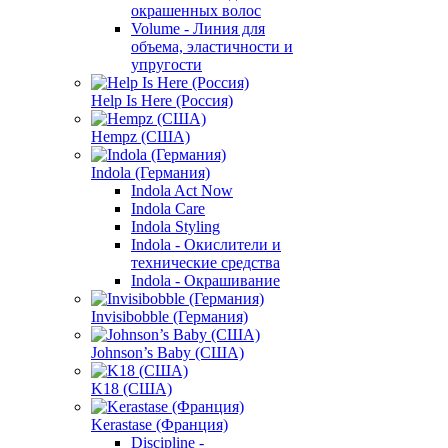
окрашенных волос
Volume - Линия для
объема, эластичности и
упругости
Help Is Here (Россия)
Hempz (США)
Indola (Германия)
Indola Act Now
Indola Care
Indola Styling
Indola - Окислители и
технические средства
Indola - Окрашивание
Invisibobble (Германия)
Johnson’s Baby (США)
K18 (США)
Kerastase (Франция)
Discipline -