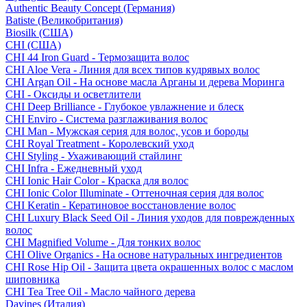
Authentic Beauty Concept (Германия)
Batiste (Великобритания)
Biosilk (США)
CHI (США)
CHI 44 Iron Guard - Термозащита волос
CHI Aloe Vera - Линия для всех типов кудрявых волос
CHI Argan Oil - На основе масла Арганы и дерева Моринга
CHI - Оксиды и осветлители
CHI Deep Brilliance - Глубокое увлажнение и блеск
CHI Enviro - Система разглаживания волос
CHI Man - Мужская серия для волос, усов и бороды
CHI Royal Treatment - Королевский уход
CHI Styling - Ухаживающий стайлинг
CHI Infra - Ежедневный уход
CHI Ionic Hair Color - Краска для волос
CHI Ionic Color Illuminate - Оттеночная серия для волос
CHI Keratin - Кератиновое восстановление волос
CHI Luxury Black Seed Oil - Линия уходов для поврежденных
волос
CHI Magnified Volume - Для тонких волос
CHI Olive Organics - На основе натуральных ингредиентов
CHI Rose Hip Oil - Защита цвета окрашенных волос с маслом
шиповника
CHI Tea Tree Oil - Масло чайного дерева
Davines (Италия)