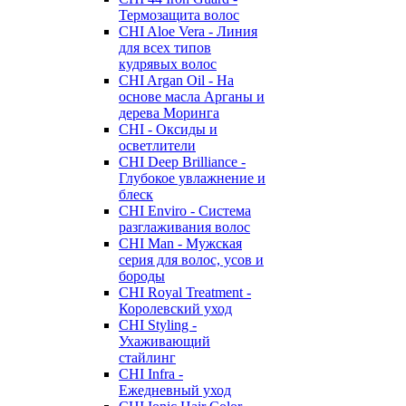
Термозащита волос
CHI Aloe Vera - Линия
для всех типов
кудрявых волос
CHI Argan Oil - На
основе масла Арганы и
дерева Моринга
CHI - Оксиды и
осветлители
CHI Deep Brilliance -
Глубокое увлажнение и
блеск
CHI Enviro - Система
разглаживания волос
CHI Man - Мужская
серия для волос, усов и
бороды
CHI Royal Treatment -
Королевский уход
CHI Styling -
Ухаживающий
стайлинг
CHI Infra -
Ежедневный уход