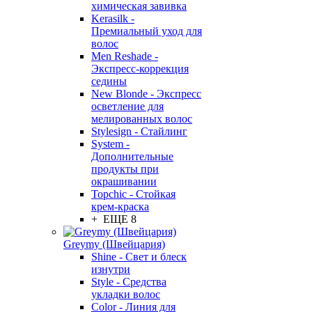
химическая завивка
Kerasilk -
Премиальный уход для
волос
Men Reshade -
Экспресс-коррекция
седины
New Blonde - Экспресс
осветление для
мелированных волос
Stylesign - Стайлинг
System -
Дополнительные
продукты при
окрашивании
Topchic - Стойкая
крем-краска
+ ЕЩЕ 8
Greymy (Швейцария)
Shine - Свет и блеск
изнутри
Style - Средства
укладки волос
Color - Линия для