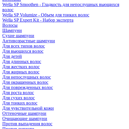
Wella SP Smoothen - Гладкость для непослушных вьющихся
волос
Wella SP Volumize - Объем для тонких волос
Wella SP Expert Kit - Набор эксперта
Волосы
Шампуни
Сухие шампуни
Антивозрастные шампуни
Для всех типов волос
Для вьющихся волос
Для детей
Для длинных волос
Для жестких волос
Для жирных волос
Для непослушных волос
Для окрашенных волос
Для поврежденных волос
Для роста волос
Для сухих волос
Для тонких волос
Для чувствительной кожи
Оттеночные шампуни
Очищающие шампуни
Против выпадения волос
Против перхоти