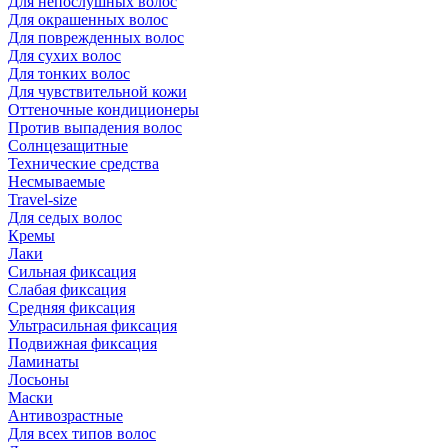
Для непослушных волос
Для окрашенных волос
Для поврежденных волос
Для сухих волос
Для тонких волос
Для чувствительной кожи
Оттеночные кондиционеры
Против выпадения волос
Солнцезащитные
Технические средства
Несмываемые
Travel-size
Для седых волос
Кремы
Лаки
Сильная фиксация
Слабая фиксация
Средняя фиксация
Ультрасильная фиксация
Подвижная фиксация
Ламинаты
Лосьоны
Маски
Антивозрастные
Для всех типов волос