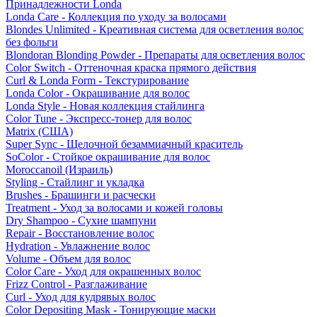
Принадлежности Londa
Londa Care - Коллекция по уходу за волосами
Blondes Unlimited - Креативная система для осветления волос
без фольги
Blondoran Blonding Powder - Препараты для осветления волос
Color Switch - Оттеночная краска прямого действия
Curl & Londa Form - Текстурирование
Londa Color - Окрашивание для волос
Londa Style - Новая коллекция стайлинга
Color Tune - Экспресс-тонер для волос
Matrix (США)
Super Sync - Щелочной безаммиачный краситель
SoColor - Стойкое окрашивание для волос
Moroccanoil (Израиль)
Styling - Стайлинг и укладка
Brushes - Брашинги и расчески
Treatment - Уход за волосами и кожей головы
Dry Shampoo - Сухие шампуни
Repair - Восстановление волос
Hydration - Увлажнение волос
Volume - Объем для волос
Color Care - Уход для окрашенных волос
Frizz Control - Разглаживание
Curl - Уход для кудрявых волос
Color Depositing Mask - Тонирующие маски