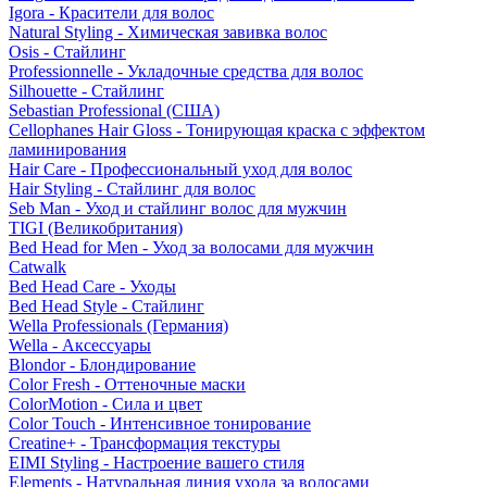
Igora - Красители для волос
Natural Styling - Химическая завивка волос
Osis - Стайлинг
Professionnelle - Укладочные средства для волос
Silhouette - Стайлинг
Sebastian Professional (США)
Cellophanes Hair Gloss - Тонирующая краска с эффектом
ламинирования
Hair Care - Профессиональный уход для волос
Hair Styling - Стайлинг для волос
Seb Man - Уход и стайлинг волос для мужчин
TIGI (Великобритания)
Bed Head for Men - Уход за волосами для мужчин
Catwalk
Bed Head Care - Уходы
Bed Head Style - Стайлинг
Wella Professionals (Германия)
Wella - Аксессуары
Blondor - Блондирование
Color Fresh - Оттеночные маски
ColorMotion - Сила и цвет
Color Touch - Интенсивное тонирование
Creatine+ - Трансформация текстуры
EIMI Styling - Настроение вашего стиля
Elements - Натуральная линия ухода за волосами