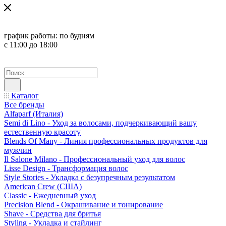
график работы:
по будням
с 11:00 до 18:00
Каталог
Все бренды
Alfaparf (Италия)
Semi di Lino - Уход за волосами, подчеркивающий вашу
естественную красоту
Blends Of Many - Линия профессиональных продуктов для
мужчин
Il Salone Milano - Профессиональный уход для волос
Lisse Design - Трансформация волос
Style Stories - Укладка с безупречным результатом
American Crew (США)
Classic - Ежедневный уход
Precision Blend - Окрашивание и тонирование
Shave - Средства для бритья
Styling - Укладка и стайлинг