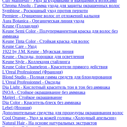
Curl Manifesto - Уход за кудрявыми и вьющимися волосами
Chroma Absolu - Гамма ухода для защиты окрашенных волос
Symbiose - Роскошный уход против перхоти
Premiere - Очищение волос от отложений кальция
Aura Botanica - Органическая линия ухода
Keune (Голландия)
Keune Semi Color - Полуперманентная краска для волос без
аммиака
Keune Tinta Color - Стойкая краска для волос
Keune Care - Уход
1922 by J.M. Keune - Мужская линия
Keune - Оксиды, порошки для осветления
Keune Style - Коллекция стайлинга
Keune Color Chameleon - Красители прямого действия
L'Oreal Professionnel (Франция)
Blond Studio - Полная гамма средств для блондирования
L'Oreal Professionnel - Оксиды
Dia Light - Кислотный краситель тон в тон без аммиака
INOA - Стойкое окрашивание без аммиака
Majirel - Стойкое окрашивание
Dia Color - Краситель-блеск без аммиака
Lebel (Япония)
Дополнительные средства для процедуры окрашивания волос
Cool Orange - Уход за кожей головы «Холодный апельсин»
Natural Hair - На основе натуральных экстрактов