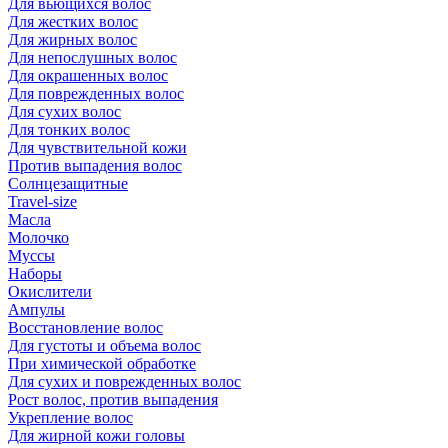
Для вьющихся волос
Для жестких волос
Для жирных волос
Для непослушных волос
Для окрашенных волос
Для поврежденных волос
Для сухих волос
Для тонких волос
Для чувствительной кожи
Против выпадения волос
Солнцезащитные
Travel-size
Масла
Молочко
Муссы
Наборы
Окислители
Ампулы
Восстановление волос
Для густоты и объема волос
При химической обработке
Для сухих и поврежденных волос
Рост волос, против выпадения
Укрепление волос
Для жирной кожи головы