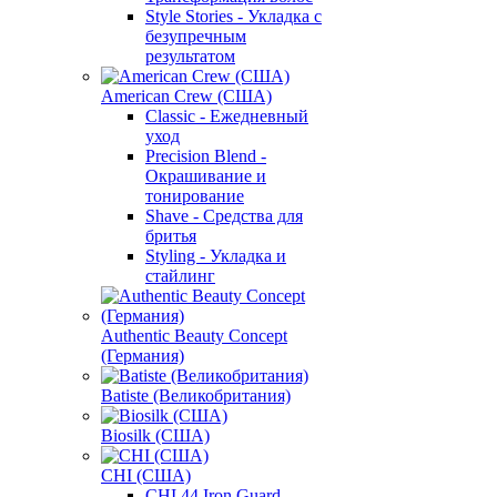
Style Stories - Укладка с
безупречным
результатом
American Crew (США)
Classic - Ежедневный
уход
Precision Blend -
Окрашивание и
тонирование
Shave - Средства для
бритья
Styling - Укладка и
стайлинг
Authentic Beauty Concept
(Германия)
Batiste (Великобритания)
Biosilk (США)
CHI (США)
CHI 44 Iron Guard -