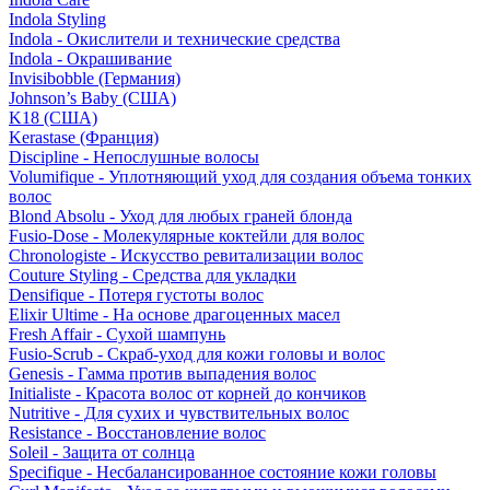
Indola Styling
Indola - Окислители и технические средства
Indola - Окрашивание
Invisibobble (Германия)
Johnson’s Baby (США)
K18 (США)
Kerastase (Франция)
Discipline - Непослушные волосы
Volumifique - Уплотняющий уход для создания объема тонких
волос
Blond Absolu - Уход для любых граней блонда
Fusio-Dose - Молекулярные коктейли для волос
Chronologiste - Искусство ревитализации волос
Couture Styling - Средства для укладки
Densifique - Потеря густоты волос
Elixir Ultime - На основе драгоценных масел
Fresh Affair - Сухой шампунь
Fusio-Scrub - Скраб-уход для кожи головы и волос
Genesis - Гамма против выпадения волос
Initialiste - Красота волос от корней до кончиков
Nutritive - Для сухих и чувствительных волос
Resistance - Восстановление волос
Soleil - Защита от солнца
Specifique - Несбалансированное состояние кожи головы