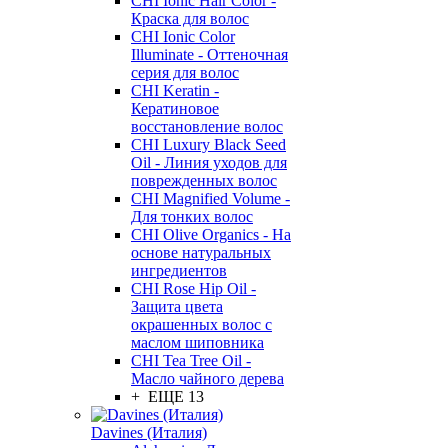
CHI Ionic Hair Color -
Краска для волос
CHI Ionic Color
Illuminate - Оттеночная
серия для волос
CHI Keratin -
Кератиновое
восстановление волос
CHI Luxury Black Seed
Oil - Линия уходов для
поврежденных волос
CHI Magnified Volume -
Для тонких волос
CHI Olive Organics - На
основе натуральных
ингредиентов
CHI Rose Hip Oil -
Защита цвета
окрашенных волос с
маслом шиповника
CHI Tea Tree Oil -
Масло чайного дерева
+ ЕЩЕ 13
Davines (Италия)