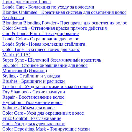
Принадлежности Londa
Londa Care - Коллекция по уходу за волосами
Blondes Unlimited - Креативная система для осветления волос
без фольги
Blondoran Blonding Powder - Препараты для осветления волос
Color Switch - Оттеночная краска прямого действия
Curl & Londa Form - Текстурирование
Londa Color - Окрашивание для волос
Londa Style - Новая коллекция стайлинга
Color Tune - Экспресс-тонер для волос
Matrix (США)
Super Sync - Щелочной безаммиачный краситель
SoColor - Стойкое окрашивание для волос
Moroccanoil (Израиль)
Styling - Стайлинг и укладка
Brushes - Брашинги и расчески
Treatment - Уход за волосами и кожей головы
Dry Shampoo - Сухие шампуни
Repair - Восстановление волос
Hydration - Увлажнение волос
Volume - Объем для волос
Color Care - Уход для окрашенных волос
Frizz Control - Разглаживание
Curl - Уход для кудрявых волос
Color Depositing Mask - Тонирующие маски