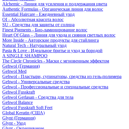
Alchemic - Линия для усиления и поддержания цвета
Authentic Formulas - Органическая линия для волос
Essential Haircare - Eжедневный уход
OI - Абсолютная красота волос
SU - Средства для защиты от солнца
Finest Pigments - Био-ламинирование волос
Heart Of Glass – Линия для ухода и сияния светлых волос
More Inside - Авторские продукты для стайлинга
Natural Tech - Натуральный уход
Pasta & Love - Идеальное бритье и уход за бородой
A SINGLE SHAMPOO
The Circle Chronicles - Маски с мгновенным эффектом
Gehwol (Германия)
Gehwol Med
Gehwol - Пластыри, супинаторы, средства из гель-полимера
Gehwol - Универсальные средства
Gehwol - Профессиональные и специальные средства
Gehwol Fusskraft
Gehwol Gerlasan - Средства для тела
Gehwol Balance
Gehwol Fusskraft Soft Feet
Global Keratin (США)
Glynt (Германия)
Glynt - Уход
Glynt - Окрашивание