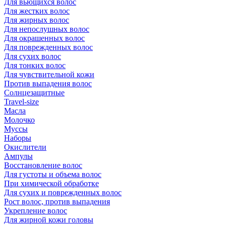
Для вьющихся волос
Для жестких волос
Для жирных волос
Для непослушных волос
Для окрашенных волос
Для поврежденных волос
Для сухих волос
Для тонких волос
Для чувствительной кожи
Против выпадения волос
Солнцезащитные
Travel-size
Масла
Молочко
Муссы
Наборы
Окислители
Ампулы
Восстановление волос
Для густоты и объема волос
При химической обработке
Для сухих и поврежденных волос
Рост волос, против выпадения
Укрепление волос
Для жирной кожи головы