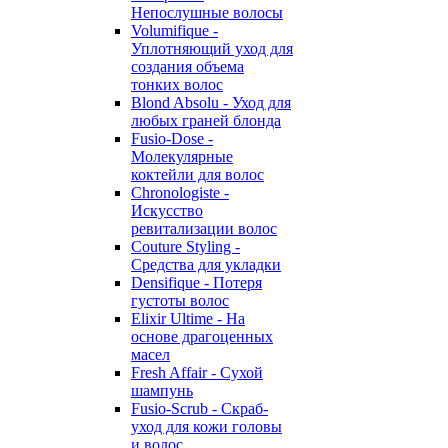
Непослушные волосы
Volumifique -
Уплотняющий уход для
создания объема
тонких волос
Blond Absolu - Уход для
любых граней блонда
Fusio-Dose -
Молекулярные
коктейли для волос
Chronologiste -
Искусство
ревитализации волос
Couture Styling -
Средства для укладки
Densifique - Потеря
густоты волос
Elixir Ultime - На
основе драгоценных
масел
Fresh Affair - Сухой
шампунь
Fusio-Scrub - Скраб-
уход для кожи головы
и волос