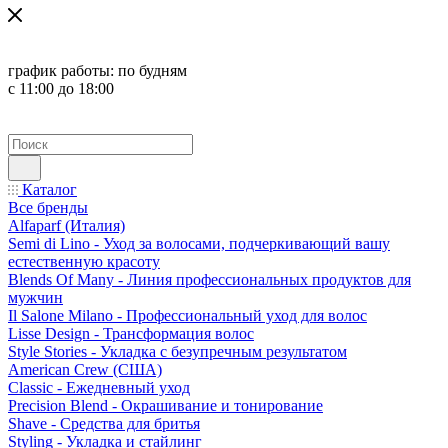
график работы:
по будням
с 11:00 до 18:00
Каталог
Все бренды
Alfaparf (Италия)
Semi di Lino - Уход за волосами, подчеркивающий вашу
естественную красоту
Blends Of Many - Линия профессиональных продуктов для
мужчин
Il Salone Milano - Профессиональный уход для волос
Lisse Design - Трансформация волос
Style Stories - Укладка с безупречным результатом
American Crew (США)
Classic - Ежедневный уход
Precision Blend - Окрашивание и тонирование
Shave - Средства для бритья
Styling - Укладка и стайлинг