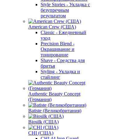
Style Stories - Укладка с
безупречным
результатом
American Crew (США)
Classic - Ежедневный
уход
Precision Blend -
Окрашивание и
тонирование
Shave - Средства для
бритья
Styling - Укладка и
стайлинг
Authentic Beauty Concept
(Германия)
Batiste (Великобритания)
Biosilk (США)
CHI (США)
CHI 44 Iron Guard -