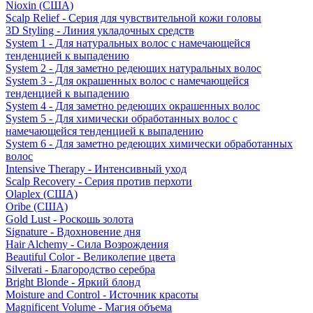
Nioxin (США)
Scalp Relief - Серия для чувствительной кожи головы
3D Styling - Линия укладочных средств
System 1 - Для натуральных волос с намечающейся
тенденцией к выпадению
System 2 - Для заметно редеющих натуральных волос
System 3 - Для окрашенных волос с намечающейся
тенденцией к выпадению
System 4 - Для заметно редеющих окрашенных волос
System 5 - Для химически обработанных волос с
намечающейся тенденцией к выпадению
System 6 - Для заметно редеющих химически обработанных
волос
Intensive Therapy - Интенсивный уход
Scalp Recovery - Серия против перхоти
Olaplex (США)
Oribe (США)
Gold Lust - Роскошь золота
Signature - Вдохновение дня
Hair Alchemy - Сила Возрождения
Beautiful Color - Великолепие цвета
Silverati - Благородство серебра
Bright Blonde - Яркий блонд
Moisture and Control - Источник красоты
Magnificent Volume - Магия объема