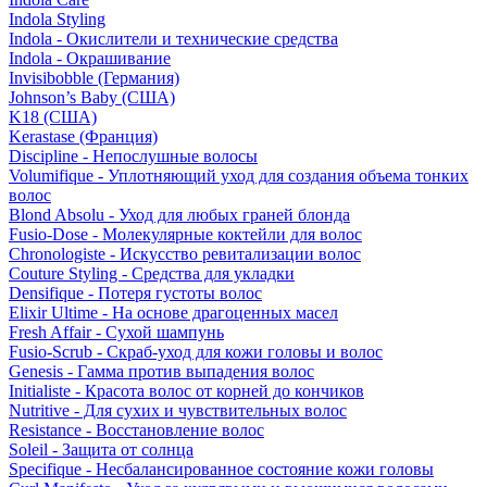
Indola Styling
Indola - Окислители и технические средства
Indola - Окрашивание
Invisibobble (Германия)
Johnson’s Baby (США)
K18 (США)
Kerastase (Франция)
Discipline - Непослушные волосы
Volumifique - Уплотняющий уход для создания объема тонких
волос
Blond Absolu - Уход для любых граней блонда
Fusio-Dose - Молекулярные коктейли для волос
Chronologiste - Искусство ревитализации волос
Couture Styling - Средства для укладки
Densifique - Потеря густоты волос
Elixir Ultime - На основе драгоценных масел
Fresh Affair - Сухой шампунь
Fusio-Scrub - Скраб-уход для кожи головы и волос
Genesis - Гамма против выпадения волос
Initialiste - Красота волос от корней до кончиков
Nutritive - Для сухих и чувствительных волос
Resistance - Восстановление волос
Soleil - Защита от солнца
Specifique - Несбалансированное состояние кожи головы