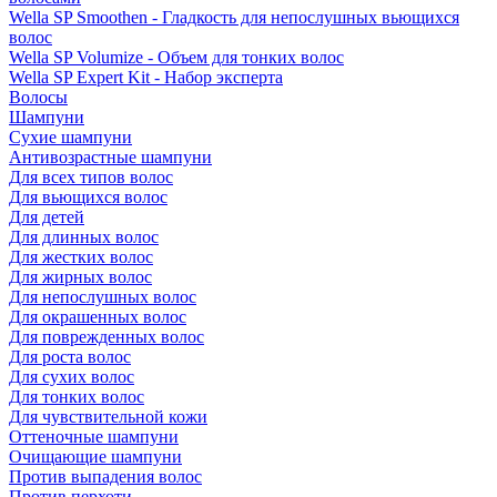
Wella SP Smoothen - Гладкость для непослушных вьющихся
волос
Wella SP Volumize - Объем для тонких волос
Wella SP Expert Kit - Набор эксперта
Волосы
Шампуни
Сухие шампуни
Антивозрастные шампуни
Для всех типов волос
Для вьющихся волос
Для детей
Для длинных волос
Для жестких волос
Для жирных волос
Для непослушных волос
Для окрашенных волос
Для поврежденных волос
Для роста волос
Для сухих волос
Для тонких волос
Для чувствительной кожи
Оттеночные шампуни
Очищающие шампуни
Против выпадения волос
Против перхоти