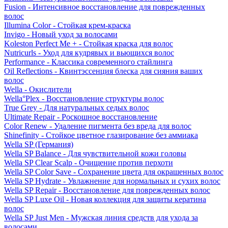
Fusion - Интенсивное восстановление для поврежденных
волос
Illumina Color - Стойкая крем-краска
Invigo - Новый уход за волосами
Koleston Perfect Me + - Стойкая краска для волос
Nutricurls - Уход для кудрявых и вьющихся волос
Performance - Классика современного стайлинга
Oil Reflections - Квинтэссенция блеска для сияния ваших
волос
Wella - Окислители
Wella°Plex - Восстановление структуры волос
True Grey - Для натуральных седых волос
Ultimate Repair - Роскошное восстановление
Color Renew - Удаление пигмента без вреда для волос
Shinefinity - Стойкое цветное глазирование без аммиака
Wella SP (Германия)
Wella SP Balance - Для чувствительной кожи головы
Wella SP Clear Scalp - Очищение против перхоти
Wella SP Color Save - Сохранение цвета для окрашенных волос
Wella SP Hydrate - Увлажнение для нормальных и сухих волос
Wella SP Repair - Восстановление для поврежденных волос
Wella SP Luxe Oil - Новая коллекция для защиты кератина
волос
Wella SP Just Men - Мужская линия средств для ухода за
волосами