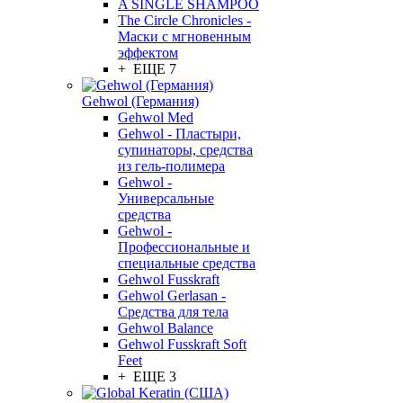
A SINGLE SHAMPOO
The Circle Chronicles -
Маски с мгновенным
эффектом
+ ЕЩЕ 7
Gehwol (Германия)
Gehwol Med
Gehwol - Пластыри,
супинаторы, средства
из гель-полимера
Gehwol -
Универсальные
средства
Gehwol -
Профессиональные и
специальные средства
Gehwol Fusskraft
Gehwol Gerlasan -
Средства для тела
Gehwol Balance
Gehwol Fusskraft Soft
Feet
+ ЕЩЕ 3