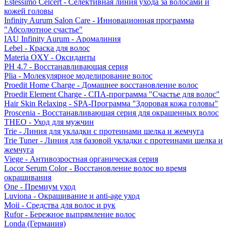
Estessimo Celcert - Селективная линия ухода за волосами и
кожей головы
Infinity Aurum Salon Care - Инновационная программа
"Абсолютное счастье"
IAU Infinity Aurum - Аромалиния
Lebel - Краска для волос
Materia OXY - Оксиданты
PH 4.7 - Восстанавливающая серия
Plia - Молекулярное моделирование волос
Proedit Home Charge - Домашнее восстановление волос
Proedit Element Charge - СПА-программа "Счастье для волос"
Hair Skin Relaxing - SPA-Программа "Здоровая кожа головы"
Proscenia - Восстанавливающая серия для окрашенных волос
THEO - Уход для мужчин
Trie - Линия для укладки с протеинами шелка и жемчуга
Trie Tuner - Линия для базовой укладки с протеинами шелка и
жемчуга
Viege - Антивозростная органическая серия
Locor Serum Color - Восстановление волос во время
окрашивания
One - Премиум уход
Luviona - Окрашивание и anti-age уход
Moii - Средства для волос и рук
Rufor - Бережное выпрямление волос
Londa (Германия)