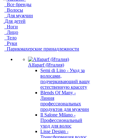
Все бренды
Волосы
Для мужчин
Для детей
Ноги
Лицо
Тело
Руки
Парикмахерские принадлежности
Alfaparf (Италия)
Semi di Lino - Уход за
волосами,
подчеркивающий вашу
естественную красоту
Blends Of Many -
Линия
профессиональных
продуктов для мужчин
Il Salone Milano -
Профессиональный
уход для волос
Lisse Design -
Трансформация волос