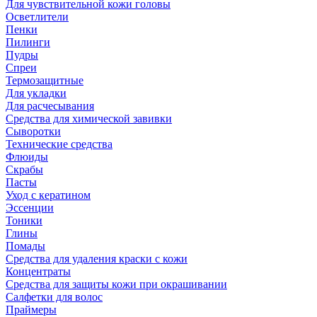
Для чувствительной кожи головы
Осветлители
Пенки
Пилинги
Пудры
Спреи
Термозащитные
Для укладки
Для расчесывания
Средства для химической завивки
Сыворотки
Технические средства
Флюиды
Скрабы
Пасты
Уход с кератином
Эссенции
Тоники
Глины
Помады
Средства для удаления краски с кожи
Концентраты
Средства для защиты кожи при окрашивании
Салфетки для волос
Праймеры