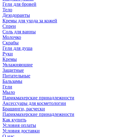
Гели для бровей
Тело
Дезодоранты
Кремы для ухода за кожей
Спреи
Соль для ванны
Молочко
Скрабы
Гели для душа
Руки
Кремы
Увлажняющие
Защитные
Питательные
Бальзамы
Гели
Мыло
Парикмахерские принадлежности
Аксессуары для косметологии
Брашинги, расчески
Парикмахерские принадлежности
Как купить
Условия оплаты
Условия доставки
О нас