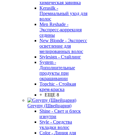
химическая завивка
Kerasilk -
Премиальный уход для
волос
Men Reshade -
Экспресс-коррекция
седины
New Blonde - Экспресс
осветление для
мелированных волос
Stylesign - Стайлинг
System -
Дополнительные
продукты при
окрашивании
Topchic - Стойкая
крем-краска
+ ЕЩЕ 8
Greymy (Швейцария)
Shine - Свет и блеск
изнутри
Style - Средства
укладки волос
Color - Линия для