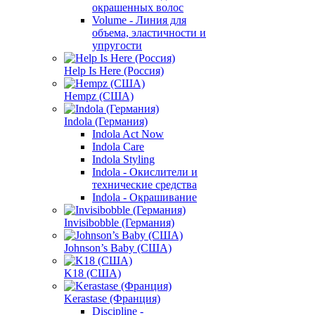
окрашенных волос
Volume - Линия для
объема, эластичности и
упругости
Help Is Here (Россия)
Hempz (США)
Indola (Германия)
Indola Act Now
Indola Care
Indola Styling
Indola - Окислители и
технические средства
Indola - Окрашивание
Invisibobble (Германия)
Johnson’s Baby (США)
K18 (США)
Kerastase (Франция)
Discipline -