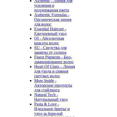
Alchemic - Линия для
усиления и
поддержания цвета
Authentic Formulas -
Органическая линия
для волос
Essential Haircare -
Eжедневный уход
OI - Абсолютная
красота волос
SU - Средства для
защиты от солнца
Finest Pigments - Био-
ламинирование волос
Heart Of Glass – Линия
для ухода и сияния
светлых волос
More Inside -
Авторские продукты
для стайлинга
Natural Tech -
Натуральный уход
Pasta & Love -
Идеальное бритье и
уход за бородой