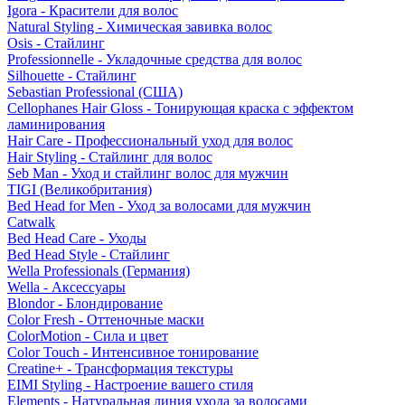
Igora - Красители для волос
Natural Styling - Химическая завивка волос
Osis - Стайлинг
Professionnelle - Укладочные средства для волос
Silhouette - Стайлинг
Sebastian Professional (США)
Cellophanes Hair Gloss - Тонирующая краска с эффектом
ламинирования
Hair Care - Профессиональный уход для волос
Hair Styling - Стайлинг для волос
Seb Man - Уход и стайлинг волос для мужчин
TIGI (Великобритания)
Bed Head for Men - Уход за волосами для мужчин
Catwalk
Bed Head Care - Уходы
Bed Head Style - Стайлинг
Wella Professionals (Германия)
Wella - Аксессуары
Blondor - Блондирование
Color Fresh - Оттеночные маски
ColorMotion - Сила и цвет
Color Touch - Интенсивное тонирование
Creatine+ - Трансформация текстуры
EIMI Styling - Настроение вашего стиля
Elements - Натуральная линия ухода за волосами