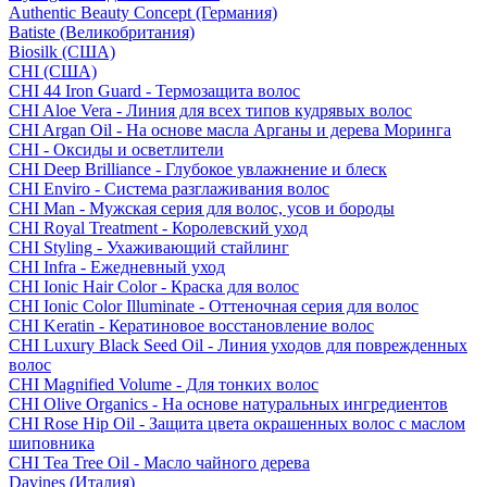
Authentic Beauty Concept (Германия)
Batiste (Великобритания)
Biosilk (США)
CHI (США)
CHI 44 Iron Guard - Термозащита волос
CHI Aloe Vera - Линия для всех типов кудрявых волос
CHI Argan Oil - На основе масла Арганы и дерева Моринга
CHI - Оксиды и осветлители
CHI Deep Brilliance - Глубокое увлажнение и блеск
CHI Enviro - Система разглаживания волос
CHI Man - Мужская серия для волос, усов и бороды
CHI Royal Treatment - Королевский уход
CHI Styling - Ухаживающий стайлинг
CHI Infra - Ежедневный уход
CHI Ionic Hair Color - Краска для волос
CHI Ionic Color Illuminate - Оттеночная серия для волос
CHI Keratin - Кератиновое восстановление волос
CHI Luxury Black Seed Oil - Линия уходов для поврежденных
волос
CHI Magnified Volume - Для тонких волос
CHI Olive Organics - На основе натуральных ингредиентов
CHI Rose Hip Oil - Защита цвета окрашенных волос с маслом
шиповника
CHI Tea Tree Oil - Масло чайного дерева
Davines (Италия)