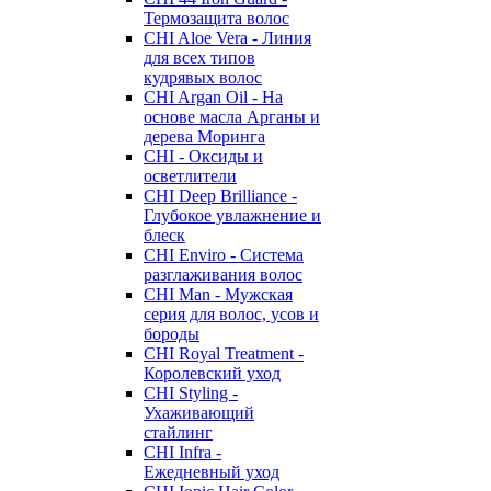
Термозащита волос
CHI Aloe Vera - Линия
для всех типов
кудрявых волос
CHI Argan Oil - На
основе масла Арганы и
дерева Моринга
CHI - Оксиды и
осветлители
CHI Deep Brilliance -
Глубокое увлажнение и
блеск
CHI Enviro - Система
разглаживания волос
CHI Man - Мужская
серия для волос, усов и
бороды
CHI Royal Treatment -
Королевский уход
CHI Styling -
Ухаживающий
стайлинг
CHI Infra -
Ежедневный уход