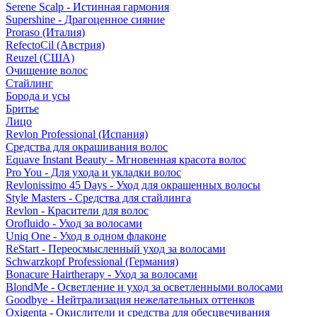
Serene Scalp - Истинная гармония
Supershine - Драгоценное сияние
Proraso (Италия)
RefectoCil (Австрия)
Reuzel (США)
Очищение волос
Стайлинг
Борода и усы
Бритье
Лицо
Revlon Professional (Испания)
Средства для окрашивания волос
Equave Instant Beauty - Мгновенная красота волос
Pro You - Для ухода и укладки волос
Revlonissimo 45 Days - Уход для окрашенных волосы
Style Masters - Средства для стайлинга
Revlon - Красители для волос
Orofluido - Уход за волосами
Uniq One - Уход в одном флаконе
ReStart - Переосмысленный уход за волосами
Schwarzkopf Professional (Германия)
Bonacure Hairtherapy - Уход за волосами
BlondMe - Осветление и уход за осветленными волосами
Goodbye - Нейтрализация нежелательных оттенков
Oxigenta - Окислители и средства для обесцвечивания