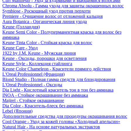
Curl Manifesto - Уход за кудрявыми и вьющимися волосами
Chroma Absolu - Гамма ухода для защиты окрашенных волос
Symbiose - Роскошный уход против перхоти
Premiere - Очищение волос от отложений кальция
Aura Botanica - Органическая линия ухода
Keune (Голландия)
Keune Semi Color - Полуперманентная краска для волос без
аммиака
Keune Tinta Color - Стойкая краска для волос
Keune Care - Уход
1922 by J.M. Keune - Мужская линия
Keune - Оксиды, порошки для осветления
Keune Style - Коллекция стайлинга
Keune Color Chameleon - Красители прямого действия
L'Oreal Professionnel (Франция)
Blond Studio - Полная гамма средств для блондирования
L'Oreal Professionnel - Оксиды
Dia Light - Кислотный краситель тон в тон без аммиака
INOA - Стойкое окрашивание без аммиака
Majirel - Стойкое окрашивание
Dia Color - Краситель-блеск без аммиака
Lebel (Япония)
Дополнительные средства для процедуры окрашивания волос
Cool Orange - Уход за кожей головы «Холодный апельсин»
Natural Hair - На основе натуральных экстрактов