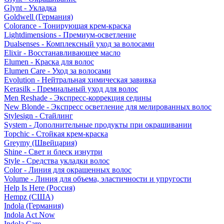
Glynt - Укладка
Goldwell (Германия)
Colorance - Тонирующая крем-краска
Lightdimensions - Премиум-осветление
Dualsenses - Комплексный уход за волосами
Elixir - Восстанавливающее масло
Elumen - Краска для волос
Elumen Care - Уход за волосами
Evolution - Нейтральная химическая завивка
Kerasilk - Премиальный уход для волос
Men Reshade - Экспресс-коррекция седины
New Blonde - Экспресс осветление для мелированных волос
Stylesign - Стайлинг
System - Дополнительные продукты при окрашивании
Topchic - Стойкая крем-краска
Greymy (Швейцария)
Shine - Свет и блеск изнутри
Style - Средства укладки волос
Color - Линия для окрашенных волос
Volume - Линия для объема, эластичности и упругости
Help Is Here (Россия)
Hempz (США)
Indola (Германия)
Indola Act Now
Indola Care