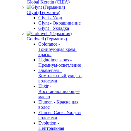
Global Keratin (США)
Glynt (Германия)
Glynt - Уход
Glynt - Окрашивание
Glynt - Укладка
Goldwell (Германия)
Colorance -
Тонирующая крем-
краска
Lightdimensions -
Премиум-осветление
Dualsenses -
Комплексный уход за
волосами
Elixir -
Восстанавливающее
масло
Elumen - Краска для
волос
Elumen Care - Уход за
волосами
Evolution -
Нейтральная