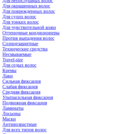
Для непослушных волос
Для окрашенных волос
Для поврежденных волос
Для сухих волос
Для тонких волос
Для чувствительной кожи
Оттеночные кондиционеры
Против выпадения волос
Солнцезащитные
Технические средства
Несмываемые
Travel-size
Для седых волос
Кремы
Лаки
Сильная фиксация
Слабая фиксация
Средняя фиксация
Ультрасильная фиксация
Подвижная фиксация
Ламинаты
Лосьоны
Маски
Антивозрастные
Для всех типов волос