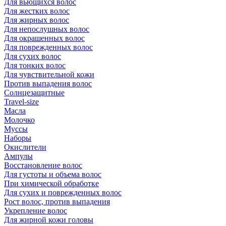
Для вьющихся волос
Для жестких волос
Для жирных волос
Для непослушных волос
Для окрашенных волос
Для поврежденных волос
Для сухих волос
Для тонких волос
Для чувствительной кожи
Против выпадения волос
Солнцезащитные
Travel-size
Масла
Молочко
Муссы
Наборы
Окислители
Ампулы
Восстановление волос
Для густоты и объема волос
При химической обработке
Для сухих и поврежденных волос
Рост волос, против выпадения
Укрепление волос
Для жирной кожи головы