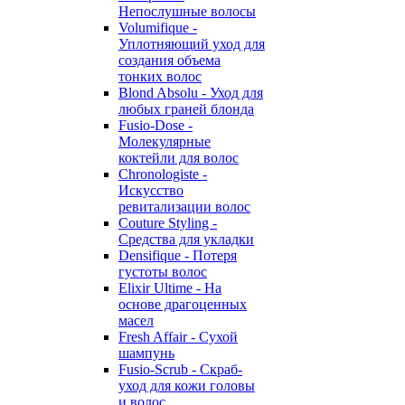
Непослушные волосы
Volumifique -
Уплотняющий уход для
создания объема
тонких волос
Blond Absolu - Уход для
любых граней блонда
Fusio-Dose -
Молекулярные
коктейли для волос
Chronologiste -
Искусство
ревитализации волос
Couture Styling -
Средства для укладки
Densifique - Потеря
густоты волос
Elixir Ultime - На
основе драгоценных
масел
Fresh Affair - Сухой
шампунь
Fusio-Scrub - Скраб-
уход для кожи головы
и волос