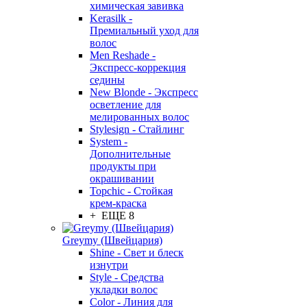
химическая завивка
Kerasilk -
Премиальный уход для
волос
Men Reshade -
Экспресс-коррекция
седины
New Blonde - Экспресс
осветление для
мелированных волос
Stylesign - Стайлинг
System -
Дополнительные
продукты при
окрашивании
Topchic - Стойкая
крем-краска
+ ЕЩЕ 8
Greymy (Швейцария)
Shine - Свет и блеск
изнутри
Style - Средства
укладки волос
Color - Линия для