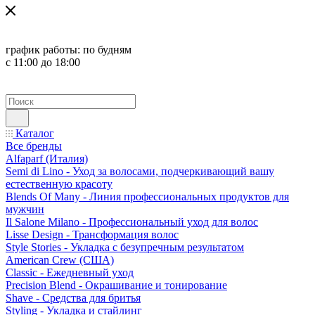
график работы:
по будням
с 11:00 до 18:00
Каталог
Все бренды
Alfaparf (Италия)
Semi di Lino - Уход за волосами, подчеркивающий вашу
естественную красоту
Blends Of Many - Линия профессиональных продуктов для
мужчин
Il Salone Milano - Профессиональный уход для волос
Lisse Design - Трансформация волос
Style Stories - Укладка с безупречным результатом
American Crew (США)
Classic - Ежедневный уход
Precision Blend - Окрашивание и тонирование
Shave - Средства для бритья
Styling - Укладка и стайлинг