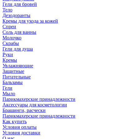
Гели для бровей
Тело
Дезодоранты
Кремы для ухода за кожей
Спреи
Соль для ванны
Молочко
Скрабы
Гели для душа
Руки
Кремы
Увлажняющие
Защитные
Питательные
Бальзамы
Гели
Мыло
Парикмахерские принадлежности
Аксессуары для косметологии
Брашинги, расчески
Парикмахерские принадлежности
Как купить
Условия оплаты
Условия доставки
О нас