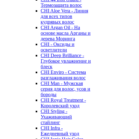
Термозащита волос
CHI Aloe Vera - Линия
для всех типов
кудрявых волос
CHI Argan Oil - На
основе масла Арганы и
дерева Моринга
CHI - Оксиды и
осветлители
CHI Deep Brilliance -
Глубокое увлажнение и
блеск
CHI Enviro - Система
разглаживания волос
CHI Man - Мужская
серия для волос, усов и
бороды
CHI Royal Treatment -
Королевский уход
CHI Styling -
Ухаживающий
стайлинг
CHI Infra -
Ежедневный уход