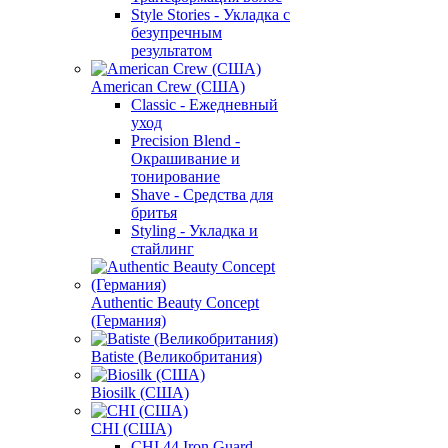
Style Stories - Укладка с
безупречным
результатом
American Crew (США)
Classic - Ежедневный
уход
Precision Blend -
Окрашивание и
тонирование
Shave - Средства для
бритья
Styling - Укладка и
стайлинг
Authentic Beauty Concept
(Германия)
Batiste (Великобритания)
Biosilk (США)
CHI (США)
CHI 44 Iron Guard -