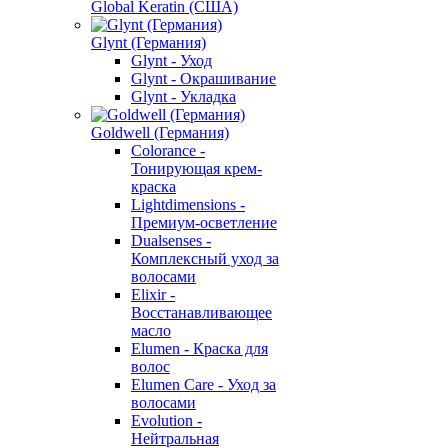
Global Keratin (США)
Glynt (Германия)
Glynt - Уход
Glynt - Окрашивание
Glynt - Укладка
Goldwell (Германия)
Colorance -
Тонирующая крем-
краска
Lightdimensions -
Премиум-осветление
Dualsenses -
Комплексный уход за
волосами
Elixir -
Восстанавливающее
масло
Elumen - Краска для
волос
Elumen Care - Уход за
волосами
Evolution -
Нейтральная