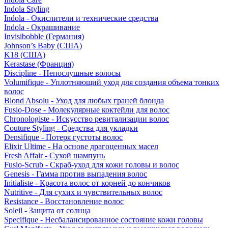
Indola Styling
Indola - Окислители и технические средства
Indola - Окрашивание
Invisibobble (Германия)
Johnson’s Baby (США)
K18 (США)
Kerastase (Франция)
Discipline - Непослушные волосы
Volumifique - Уплотняющий уход для создания объема тонких
волос
Blond Absolu - Уход для любых граней блонда
Fusio-Dose - Молекулярные коктейли для волос
Chronologiste - Искусство ревитализации волос
Couture Styling - Средства для укладки
Densifique - Потеря густоты волос
Elixir Ultime - На основе драгоценных масел
Fresh Affair - Сухой шампунь
Fusio-Scrub - Скраб-уход для кожи головы и волос
Genesis - Гамма против выпадения волос
Initialiste - Красота волос от корней до кончиков
Nutritive - Для сухих и чувствительных волос
Resistance - Восстановление волос
Soleil - Защита от солнца
Specifique - Несбалансированное состояние кожи головы