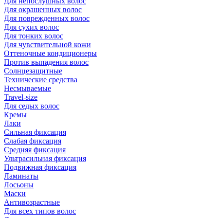
Для непослушных волос
Для окрашенных волос
Для поврежденных волос
Для сухих волос
Для тонких волос
Для чувствительной кожи
Оттеночные кондиционеры
Против выпадения волос
Солнцезащитные
Технические средства
Несмываемые
Travel-size
Для седых волос
Кремы
Лаки
Сильная фиксация
Слабая фиксация
Средняя фиксация
Ультрасильная фиксация
Подвижная фиксация
Ламинаты
Лосьоны
Маски
Антивозрастные
Для всех типов волос