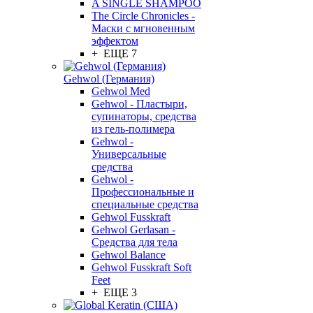
A SINGLE SHAMPOO
The Circle Chronicles -
Маски с мгновенным
эффектом
+ ЕЩЕ 7
Gehwol (Германия)
Gehwol Med
Gehwol - Пластыри,
супинаторы, средства
из гель-полимера
Gehwol -
Универсальные
средства
Gehwol -
Профессиональные и
специальные средства
Gehwol Fusskraft
Gehwol Gerlasan -
Средства для тела
Gehwol Balance
Gehwol Fusskraft Soft
Feet
+ ЕЩЕ 3