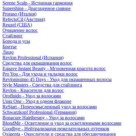
Serene Scalp - Истинная гармония
Supershine - Драгоценное сияние
Proraso (Италия)
RefectoCil (Австрия)
Reuzel (США)
Очищение волос
Стайлинг
Борода и усы
Бритье
Лицо
Revlon Professional (Испания)
Средства для окрашивания волос
Equave Instant Beauty - Мгновенная красота волос
Pro You - Для ухода и укладки волос
Revlonissimo 45 Days - Уход для окрашенных волосы
Style Masters - Средства для стайлинга
Revlon - Красители для волос
Orofluido - Уход за волосами
Uniq One - Уход в одном флаконе
ReStart - Переосмысленный уход за волосами
Schwarzkopf Professional (Германия)
Bonacure Hairtherapy - Уход за волосами
BlondMe - Осветление и уход за осветленными волосами
Goodbye - Нейтрализация нежелательных оттенков
Oxigenta - Окислители и средства для обесцвечивания