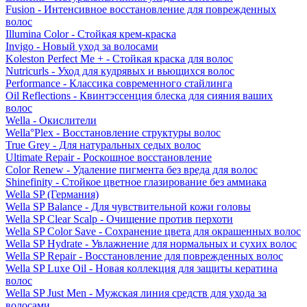
Fusion - Интенсивное восстановление для поврежденных
волос
Illumina Color - Стойкая крем-краска
Invigo - Новый уход за волосами
Koleston Perfect Me + - Стойкая краска для волос
Nutricurls - Уход для кудрявых и вьющихся волос
Performance - Классика современного стайлинга
Oil Reflections - Квинтэссенция блеска для сияния ваших
волос
Wella - Окислители
Wella°Plex - Восстановление структуры волос
True Grey - Для натуральных седых волос
Ultimate Repair - Роскошное восстановление
Color Renew - Удаление пигмента без вреда для волос
Shinefinity - Стойкое цветное глазирование без аммиака
Wella SP (Германия)
Wella SP Balance - Для чувствительной кожи головы
Wella SP Clear Scalp - Очищение против перхоти
Wella SP Color Save - Сохранение цвета для окрашенных волос
Wella SP Hydrate - Увлажнение для нормальных и сухих волос
Wella SP Repair - Восстановление для поврежденных волос
Wella SP Luxe Oil - Новая коллекция для защиты кератина
волос
Wella SP Just Men - Мужская линия средств для ухода за
волосами