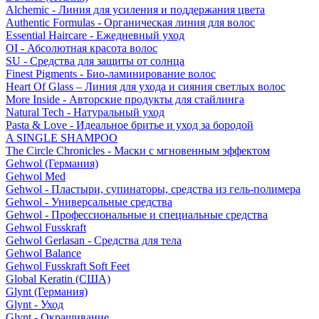
Alchemic - Линия для усиления и поддержания цвета
Authentic Formulas - Органическая линия для волос
Essential Haircare - Eжедневный уход
OI - Абсолютная красота волос
SU - Средства для защиты от солнца
Finest Pigments - Био-ламинирование волос
Heart Of Glass – Линия для ухода и сияния светлых волос
More Inside - Авторские продукты для стайлинга
Natural Tech - Натуральный уход
Pasta & Love - Идеальное бритье и уход за бородой
A SINGLE SHAMPOO
The Circle Chronicles - Маски с мгновенным эффектом
Gehwol (Германия)
Gehwol Med
Gehwol - Пластыри, супинаторы, средства из гель-полимера
Gehwol - Универсальные средства
Gehwol - Профессиональные и специальные средства
Gehwol Fusskraft
Gehwol Gerlasan - Средства для тела
Gehwol Balance
Gehwol Fusskraft Soft Feet
Global Keratin (США)
Glynt (Германия)
Glynt - Уход
Glynt - Окрашивание