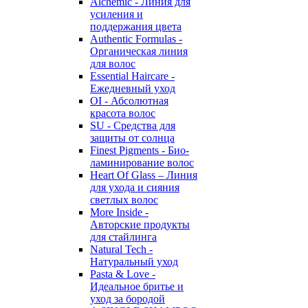
Alchemic - Линия для
усиления и
поддержания цвета
Authentic Formulas -
Органическая линия
для волос
Essential Haircare -
Eжедневный уход
OI - Абсолютная
красота волос
SU - Средства для
защиты от солнца
Finest Pigments - Био-
ламинирование волос
Heart Of Glass – Линия
для ухода и сияния
светлых волос
More Inside -
Авторские продукты
для стайлинга
Natural Tech -
Натуральный уход
Pasta & Love -
Идеальное бритье и
уход за бородой