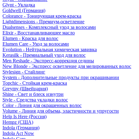
Glynt - Укладка
Goldwell (Германия)
Colorance - Тонирующая крем-краска
Lightdimensions - Премиум-осветление
Dualsenses - Комплексный уход за волосами
Elixir - Восстанавливающее масло
Elumen - Краска для волос
Elumen Care - Уход за волосами
Evolution - Нейтральная химическая завивка
Kerasilk - Премиальный уход для волос
Men Reshade - Экспресс-коррекция седины
New Blonde - Экспресс осветление для мелированных волос
Stylesign - Стайлинг
System - Дополнительные продукты при окрашивании
Topchic - Стойкая крем-краска
Greymy (Швейцария)
Shine - Свет и блеск изнутри
Style - Средства укладки волос
Color - Линия для окрашенных волос
Volume - Линия для объема, эластичности и упругости
Help Is Here (Россия)
Hempz (США)
Indola (Германия)
Indola Act Now
Indola Care