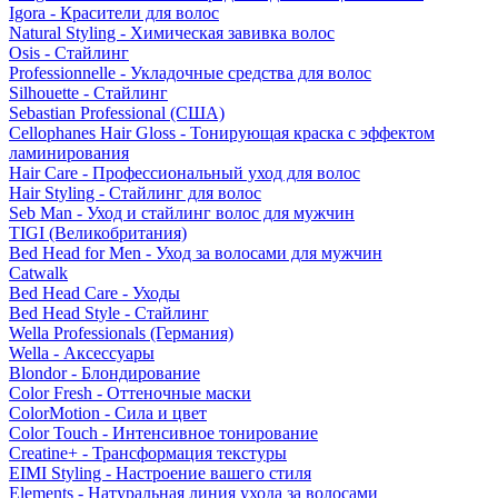
Igora - Красители для волос
Natural Styling - Химическая завивка волос
Osis - Стайлинг
Professionnelle - Укладочные средства для волос
Silhouette - Стайлинг
Sebastian Professional (США)
Cellophanes Hair Gloss - Тонирующая краска с эффектом
ламинирования
Hair Care - Профессиональный уход для волос
Hair Styling - Стайлинг для волос
Seb Man - Уход и стайлинг волос для мужчин
TIGI (Великобритания)
Bed Head for Men - Уход за волосами для мужчин
Catwalk
Bed Head Care - Уходы
Bed Head Style - Стайлинг
Wella Professionals (Германия)
Wella - Аксессуары
Blondor - Блондирование
Color Fresh - Оттеночные маски
ColorMotion - Сила и цвет
Color Touch - Интенсивное тонирование
Creatine+ - Трансформация текстуры
EIMI Styling - Настроение вашего стиля
Elements - Натуральная линия ухода за волосами