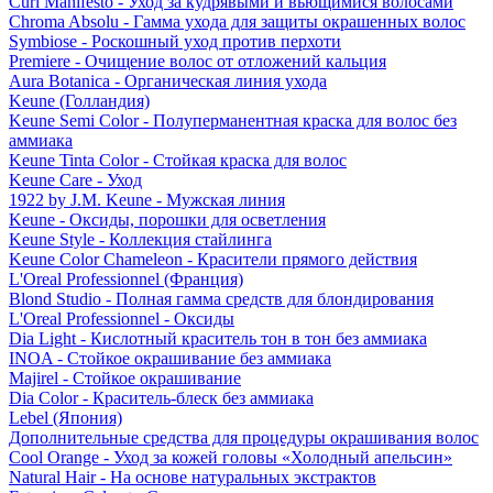
Curl Manifesto - Уход за кудрявыми и вьющимися волосами
Chroma Absolu - Гамма ухода для защиты окрашенных волос
Symbiose - Роскошный уход против перхоти
Premiere - Очищение волос от отложений кальция
Aura Botanica - Органическая линия ухода
Keune (Голландия)
Keune Semi Color - Полуперманентная краска для волос без
аммиака
Keune Tinta Color - Стойкая краска для волос
Keune Care - Уход
1922 by J.M. Keune - Мужская линия
Keune - Оксиды, порошки для осветления
Keune Style - Коллекция стайлинга
Keune Color Chameleon - Красители прямого действия
L'Oreal Professionnel (Франция)
Blond Studio - Полная гамма средств для блондирования
L'Oreal Professionnel - Оксиды
Dia Light - Кислотный краситель тон в тон без аммиака
INOA - Стойкое окрашивание без аммиака
Majirel - Стойкое окрашивание
Dia Color - Краситель-блеск без аммиака
Lebel (Япония)
Дополнительные средства для процедуры окрашивания волос
Cool Orange - Уход за кожей головы «Холодный апельсин»
Natural Hair - На основе натуральных экстрактов