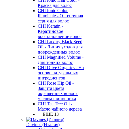
CHI Ionic Hair Color -
Краска для волос
CHI Ionic Color
Illuminate - Оттеночная
серия для волос
CHI Keratin -
Кератиновое
восстановление волос
CHI Luxury Black Seed
Oil - Линия уходов для
поврежденных волос
CHI Magnified Volume -
Для тонких волос
CHI Olive Organics - На
основе натуральных
ингредиентов
CHI Rose Hip Oil -
Защита цвета
окрашенных волос с
маслом шиповника
CHI Tea Tree Oil -
Масло чайного дерева
+ ЕЩЕ 13
Davines (Италия)