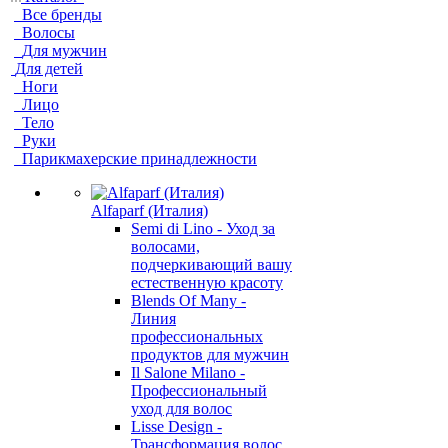
Все бренды
Волосы
Для мужчин
Для детей
Ноги
Лицо
Тело
Руки
Парикмахерские принадлежности
Alfaparf (Италия)
Semi di Lino - Уход за
волосами,
подчеркивающий вашу
естественную красоту
Blends Of Many -
Линия
профессиональных
продуктов для мужчин
Il Salone Milano -
Профессиональный
уход для волос
Lisse Design -
Трансформация волос