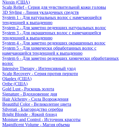
Nioxin (США)
Scalp Relief - Серия для чувствительной кожи головы
3D Styling - Линия укладочных средств
System 1 - Для натуральных волос с намечающейся
тенденцией к выпадению
System 2 - Для заметно редеющих натуральных волос
System 3 - Для окрашенных волос с намечающейся
тенденцией к выпадению
System 4 - Для заметно редеющих окрашенных волос
System 5 - Для химически обработанных волос с
намечающейся тенденцией к выпадению
System 6 - Для заметно редеющих химически обработанных
волос
Intensive Therapy - Интенсивный уход
Scalp Recovery - Серия против перхоти
Olaplex (США)
Oribe (США)
Gold Lust - Роскошь золота
Signature - Вдохновение дня
Hair Alchemy - Сила Возрождения
Beautiful Color - Великолепие цвета
Silverati - Благородство серебра
Bright Blonde - Яркий блонд
Moisture and Control - Источник красоты
Magnificent Volume - Магия объема