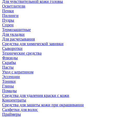
Для чувствительной кожи головы
Осветлители
Пенки
Пилинги
Пудры
Спреи
Термозащитные
Для укладки
Для расчесывания
Средства для химической завивки
Сыворотки
Технические средства
Флюиды
Скрабы
Пасты
Уход с кератином
Эссенции
Тоники
Глины
Помады
Средства для удаления краски с кожи
Концентраты
Средства для защиты кожи при окрашивании
Салфетки для волос
Праймеры