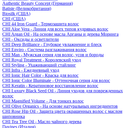
Authentic Beauty Concept (Германия)
Batiste (Великобритания)
Biosilk (США)
CHI (США)
CHI 44 Iron Guard - Термозащита волос
CHI Aloe Vera - Линия для всех типов кудрявых волос
CHI Argan Oil - На основе масла Арганы и дерева Моринга
CHI - Оксиды и осветлители
CHI Deep Brilliance - Глубокое увлажнение и блеск
CHI Enviro - Система разглаживания волос
CHI Man - Мужская серия для волос, усов и бороды
CHI Royal Treatment - Королевский уход
CHI Styling - Ухаживающий стайлинг
CHI Infra - Ежедневный уход
CHI Ionic Hair Color - Краска для волос
CHI Ionic Color Illuminate - Оттеночная серия для волос
CHI Keratin - Кератиновое восстановление волос
CHI Luxury Black Seed Oil - Линия уходов для поврежденных
волос
CHI Magnified Volume - Для тонких волос
CHI Olive Organics - На основе натуральных ингредиентов
CHI Rose Hip Oil - Защита цвета окрашенных волос с маслом
шиповника
CHI Tea Tree Oil - Масло чайного дерева
Davines (Италия)