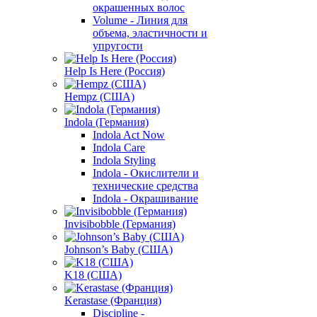
окрашенных волос
Volume - Линия для
объема, эластичности и
упругости
Help Is Here (Россия)
Hempz (США)
Indola (Германия)
Indola Act Now
Indola Care
Indola Styling
Indola - Окислители и
технические средства
Indola - Окрашивание
Invisibobble (Германия)
Johnson’s Baby (США)
K18 (США)
Kerastase (Франция)
Discipline -