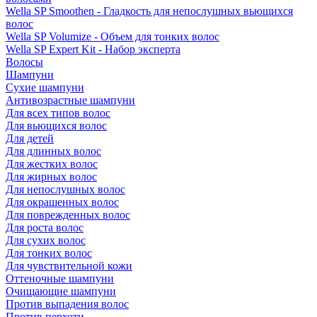
Wella SP Smoothen - Гладкость для непослушных вьющихся
волос
Wella SP Volumize - Объем для тонких волос
Wella SP Expert Kit - Набор эксперта
Волосы
Шампуни
Сухие шампуни
Антивозрастные шампуни
Для всех типов волос
Для вьющихся волос
Для детей
Для длинных волос
Для жестких волос
Для жирных волос
Для непослушных волос
Для окрашенных волос
Для поврежденных волос
Для роста волос
Для сухих волос
Для тонких волос
Для чувствительной кожи
Оттеночные шампуни
Очищающие шампуни
Против выпадения волос
Против перхоти