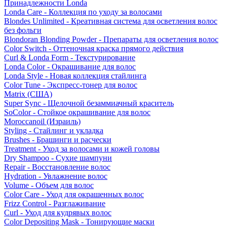
Принадлежности Londa
Londa Care - Коллекция по уходу за волосами
Blondes Unlimited - Креативная система для осветления волос
без фольги
Blondoran Blonding Powder - Препараты для осветления волос
Color Switch - Оттеночная краска прямого действия
Curl & Londa Form - Текстурирование
Londa Color - Окрашивание для волос
Londa Style - Новая коллекция стайлинга
Color Tune - Экспресс-тонер для волос
Matrix (США)
Super Sync - Щелочной безаммиачный краситель
SoColor - Стойкое окрашивание для волос
Moroccanoil (Израиль)
Styling - Стайлинг и укладка
Brushes - Брашинги и расчески
Treatment - Уход за волосами и кожей головы
Dry Shampoo - Сухие шампуни
Repair - Восстановление волос
Hydration - Увлажнение волос
Volume - Объем для волос
Color Care - Уход для окрашенных волос
Frizz Control - Разглаживание
Curl - Уход для кудрявых волос
Color Depositing Mask - Тонирующие маски