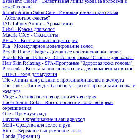
Estessimo Celcert - Селективная линия ухода за волосами и
кожей головы
Infinity Aurum Salon Care - Инновационная программа
"Абсолютное счастье"
IAU Infinity Aurum - Аромалиния
Lebel - Краска для волос
Materia OXY - Оксиданты
PH 4.7 - Восстанавливающая серия
Plia - Молекулярное моделирование волос
Proedit Home Charge - Домашнее восстановление волос
Proedit Element Charge - СПА-программа "Счастье для волос"
Hair Skin Relaxing - SPA-Программа "Здоровая кожа головы"
Proscenia - Восстанавливающая серия для окрашенных волос
THEO - Уход для мужчин
Trie - Линия для укладки с протеинами шелка и жемчуга
Trie Tuner - Линия для базовой укладки с протеинами шелка и
жемчуга
Viege - Антивозростная органическая серия
Locor Serum Color - Восстановление волос во время
окрашивания
One - Премиум уход
Luviona - Окрашивание и anti-age уход
Moii - Средства для волос и рук
Rufor - Бережное выпрямление волос
Londa (Германия)