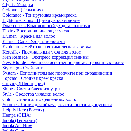
Glynt - Укладка
Goldwell (Германия)
Colorance - Тонирующая крем-краска
Lightdimensions - Премиум-осветление
Dualsenses - Комплексный уход за волосами
Elixir - Восстанавливающее масло
Elumen - Краска для волос
Elumen Care - Уход за волосами
Evolution - Нейтральная химическая завивка
Kerasilk - Премиальный уход для волос
Men Reshade - Экспресс-коррекция седины
New Blonde - Экспресс осветление для мелированных волос
Stylesign - Стайлинг
System - Дополнительные продукты при окрашивании
Topchic - Стойкая крем-краска
Greymy (Швейцария)
Shine - Свет и блеск изнутри
Style - Средства укладки волос
Color - Линия для окрашенных волос
Volume - Линия для объема, эластичности и упругости
Help Is Here (Россия)
Hempz (США)
Indola (Германия)
Indola Act Now
Indola Care