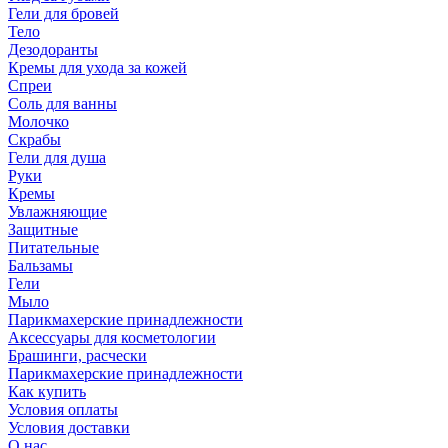
Гели для бровей
Тело
Дезодоранты
Кремы для ухода за кожей
Спреи
Соль для ванны
Молочко
Скрабы
Гели для душа
Руки
Кремы
Увлажняющие
Защитные
Питательные
Бальзамы
Гели
Мыло
Парикмахерские принадлежности
Аксессуары для косметологии
Брашинги, расчески
Парикмахерские принадлежности
Как купить
Условия оплаты
Условия доставки
О нас