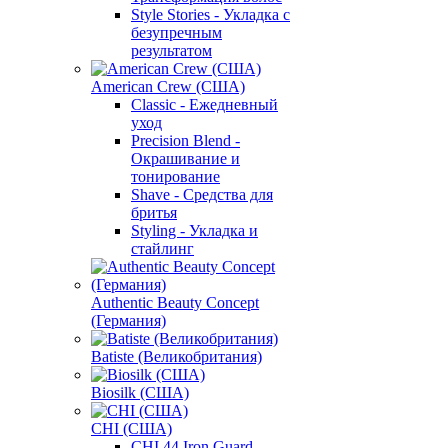
Style Stories - Укладка с
безупречным
результатом
American Crew (США)
Classic - Ежедневный
уход
Precision Blend -
Окрашивание и
тонирование
Shave - Средства для
бритья
Styling - Укладка и
стайлинг
Authentic Beauty Concept
(Германия)
Batiste (Великобритания)
Biosilk (США)
CHI (США)
CHI 44 Iron Guard -