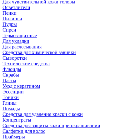
Для чувствительной кожи головы
Осветлители
Пенки
Пилинги
Пудры
Спреи
Термозащитные
Для укладки
Для расчесывания
Средства для химической завивки
Сыворотки
Технические средства
Флюиды
Скрабы
Пасты
Уход с кератином
Эссенции
Тоники
Глины
Помады
Средства для удаления краски с кожи
Концентраты
Средства для защиты кожи при окрашивании
Салфетки для волос
Праймеры