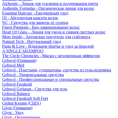
Alchemic - Линия для усиления и поддержания цвета
Authentic Formulas - Органическая линия для волос
Essential Haircare - Eжедневный уход
OI - Абсолютная красота волос
SU - Средства для защиты от солнца
Finest Pigments - Био-ламинирование волос
Heart Of Glass – Линия для ухода и сияния светлых волос
More Inside - Авторские продукты для стайлинга
Natural Tech - Натуральный уход
Pasta & Love - Идеальное бритье и уход за бородой
A SINGLE SHAMPOO
The Circle Chronicles - Маски с мгновенным эффектом
Gehwol (Германия)
Gehwol Med
Gehwol - Пластыри, супинаторы, средства из гель-полимера
Gehwol - Универсальные средства
Gehwol - Профессиональные и специальные средства
Gehwol Fusskraft
Gehwol Gerlasan - Средства для тела
Gehwol Balance
Gehwol Fusskraft Soft Feet
Global Keratin (США)
Glynt (Германия)
Glynt - Уход
Glynt - Окрашивание