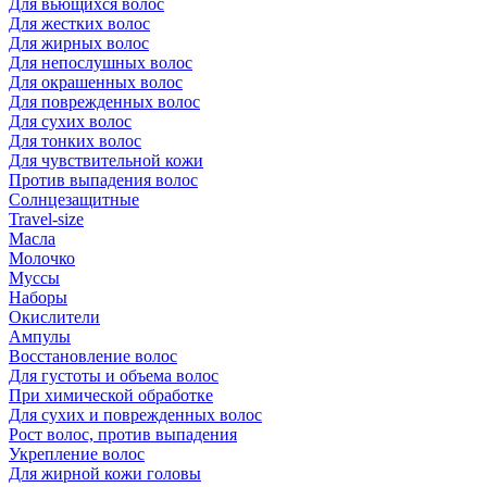
Для вьющихся волос
Для жестких волос
Для жирных волос
Для непослушных волос
Для окрашенных волос
Для поврежденных волос
Для сухих волос
Для тонких волос
Для чувствительной кожи
Против выпадения волос
Солнцезащитные
Travel-size
Масла
Молочко
Муссы
Наборы
Окислители
Ампулы
Восстановление волос
Для густоты и объема волос
При химической обработке
Для сухих и поврежденных волос
Рост волос, против выпадения
Укрепление волос
Для жирной кожи головы