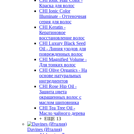
CHI Ionic Hair Color -
Краска для волос
CHI Ionic Color
Illuminate - Оттеночная
серия для волос
CHI Keratin -
Кератиновое
восстановление волос
CHI Luxury Black Seed
Oil - Линия уходов для
поврежденных волос
CHI Magnified Volume -
Для тонких волос
CHI Olive Organics - На
основе натуральных
ингредиентов
CHI Rose Hip Oil -
Защита цвета
окрашенных волос с
маслом шиповника
CHI Tea Tree Oil -
Масло чайного дерева
+ ЕЩЕ 13
Davines (Италия)