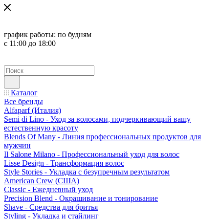
график работы:
по будням
с 11:00 до 18:00
Каталог
Все бренды
Alfaparf (Италия)
Semi di Lino - Уход за волосами, подчеркивающий вашу
естественную красоту
Blends Of Many - Линия профессиональных продуктов для
мужчин
Il Salone Milano - Профессиональный уход для волос
Lisse Design - Трансформация волос
Style Stories - Укладка с безупречным результатом
American Crew (США)
Classic - Ежедневный уход
Precision Blend - Окрашивание и тонирование
Shave - Средства для бритья
Styling - Укладка и стайлинг