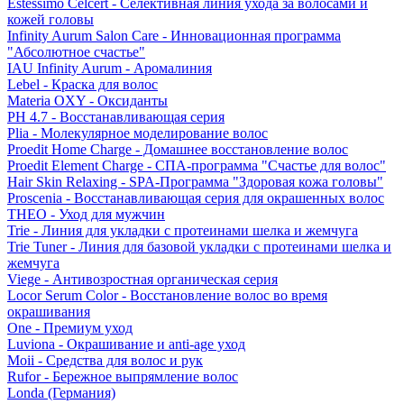
Estessimo Celcert - Селективная линия ухода за волосами и
кожей головы
Infinity Aurum Salon Care - Инновационная программа
"Абсолютное счастье"
IAU Infinity Aurum - Аромалиния
Lebel - Краска для волос
Materia OXY - Оксиданты
PH 4.7 - Восстанавливающая серия
Plia - Молекулярное моделирование волос
Proedit Home Charge - Домашнее восстановление волос
Proedit Element Charge - СПА-программа "Счастье для волос"
Hair Skin Relaxing - SPA-Программа "Здоровая кожа головы"
Proscenia - Восстанавливающая серия для окрашенных волос
THEO - Уход для мужчин
Trie - Линия для укладки с протеинами шелка и жемчуга
Trie Tuner - Линия для базовой укладки с протеинами шелка и
жемчуга
Viege - Антивозростная органическая серия
Locor Serum Color - Восстановление волос во время
окрашивания
One - Премиум уход
Luviona - Окрашивание и anti-age уход
Moii - Средства для волос и рук
Rufor - Бережное выпрямление волос
Londa (Германия)