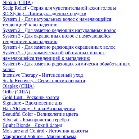
Nioxin (США)
Scalp Relief - Серия для чувствительной кожи головы
3D Styling - Линия укладочных средств
System 1 - Для натуральных волос с намечающейся
тенденцией к выпадению
System 2 - Для заметно редеющих натуральных волос
System 3 - Для окрашенных волос с намечающейся
тенденцией к выпадению
System 4 - Для заметно редеющих окрашенных волос
System 5 - Для химически обработанных волос с
намечающейся тенденцией к выпадению
System 6 - Для заметно редеющих химически обработанных
волос
Intensive Therapy - Интенсивный уход
Scalp Recovery - Серия против перхоти
Olaplex (США)
Oribe (США)
Gold Lust - Роскошь золота
Signature - Вдохновение дня
Hair Alchemy - Сила Возрождения
Beautiful Color - Великолепие цвета
Silverati - Благородство серебра
Bright Blonde - Яркий блонд
Moisture and Control - Источник красоты
Magnificent Volume - Магия объема