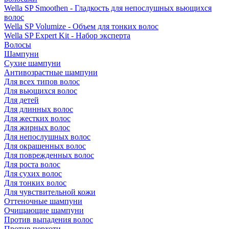
Wella SP Smoothen - Гладкость для непослушных вьющихся
волос
Wella SP Volumize - Объем для тонких волос
Wella SP Expert Kit - Набор эксперта
Волосы
Шампуни
Сухие шампуни
Антивозрастные шампуни
Для всех типов волос
Для вьющихся волос
Для детей
Для длинных волос
Для жестких волос
Для жирных волос
Для непослушных волос
Для окрашенных волос
Для поврежденных волос
Для роста волос
Для сухих волос
Для тонких волос
Для чувствительной кожи
Оттеночные шампуни
Очищающие шампуни
Против выпадения волос
Против перхоти