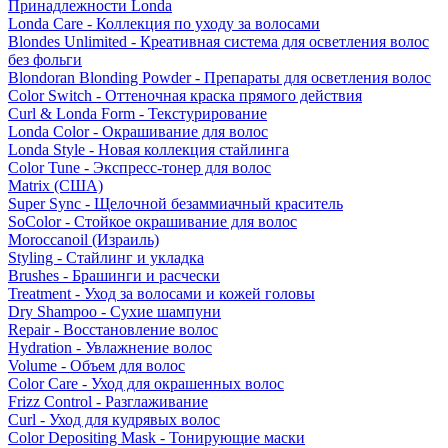
Принадлежности Londa
Londa Care - Коллекция по уходу за волосами
Blondes Unlimited - Креативная система для осветления волос
без фольги
Blondoran Blonding Powder - Препараты для осветления волос
Color Switch - Оттеночная краска прямого действия
Curl & Londa Form - Текстурирование
Londa Color - Окрашивание для волос
Londa Style - Новая коллекция стайлинга
Color Tune - Экспресс-тонер для волос
Matrix (США)
Super Sync - Щелочной безаммиачный краситель
SoColor - Стойкое окрашивание для волос
Moroccanoil (Израиль)
Styling - Стайлинг и укладка
Brushes - Брашинги и расчески
Treatment - Уход за волосами и кожей головы
Dry Shampoo - Сухие шампуни
Repair - Восстановление волос
Hydration - Увлажнение волос
Volume - Объем для волос
Color Care - Уход для окрашенных волос
Frizz Control - Разглаживание
Curl - Уход для кудрявых волос
Color Depositing Mask - Тонирующие маски