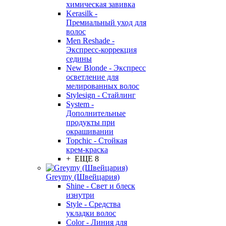
химическая завивка
Kerasilk -
Премиальный уход для
волос
Men Reshade -
Экспресс-коррекция
седины
New Blonde - Экспресс
осветление для
мелированных волос
Stylesign - Стайлинг
System -
Дополнительные
продукты при
окрашивании
Topchic - Стойкая
крем-краска
+ ЕЩЕ 8
Greymy (Швейцария)
Shine - Свет и блеск
изнутри
Style - Средства
укладки волос
Color - Линия для