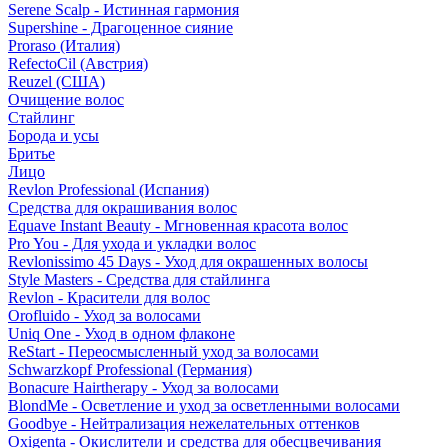
Serene Scalp - Истинная гармония
Supershine - Драгоценное сияние
Proraso (Италия)
RefectoCil (Австрия)
Reuzel (США)
Очищение волос
Стайлинг
Борода и усы
Бритье
Лицо
Revlon Professional (Испания)
Средства для окрашивания волос
Equave Instant Beauty - Мгновенная красота волос
Pro You - Для ухода и укладки волос
Revlonissimo 45 Days - Уход для окрашенных волосы
Style Masters - Средства для стайлинга
Revlon - Красители для волос
Orofluido - Уход за волосами
Uniq One - Уход в одном флаконе
ReStart - Переосмысленный уход за волосами
Schwarzkopf Professional (Германия)
Bonacure Hairtherapy - Уход за волосами
BlondMe - Осветление и уход за осветленными волосами
Goodbye - Нейтрализация нежелательных оттенков
Oxigenta - Окислители и средства для обесцвечивания