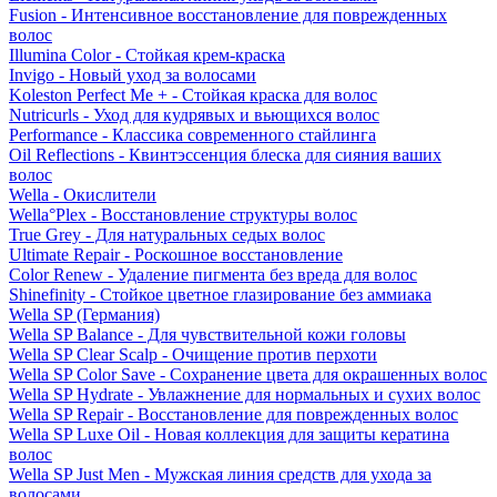
Fusion - Интенсивное восстановление для поврежденных
волос
Illumina Color - Стойкая крем-краска
Invigo - Новый уход за волосами
Koleston Perfect Me + - Стойкая краска для волос
Nutricurls - Уход для кудрявых и вьющихся волос
Performance - Классика современного стайлинга
Oil Reflections - Квинтэссенция блеска для сияния ваших
волос
Wella - Окислители
Wella°Plex - Восстановление структуры волос
True Grey - Для натуральных седых волос
Ultimate Repair - Роскошное восстановление
Color Renew - Удаление пигмента без вреда для волос
Shinefinity - Стойкое цветное глазирование без аммиака
Wella SP (Германия)
Wella SP Balance - Для чувствительной кожи головы
Wella SP Clear Scalp - Очищение против перхоти
Wella SP Color Save - Сохранение цвета для окрашенных волос
Wella SP Hydrate - Увлажнение для нормальных и сухих волос
Wella SP Repair - Восстановление для поврежденных волос
Wella SP Luxe Oil - Новая коллекция для защиты кератина
волос
Wella SP Just Men - Мужская линия средств для ухода за
волосами