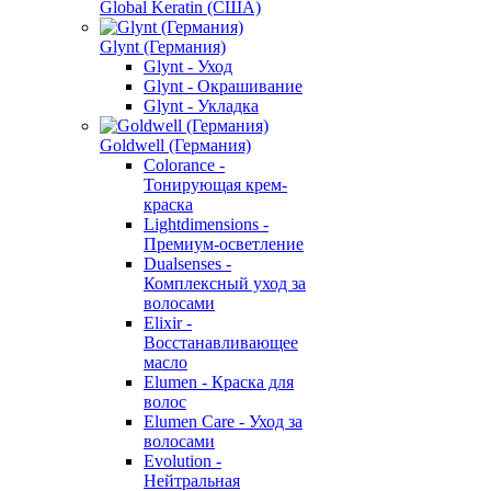
Global Keratin (США)
Glynt (Германия)
Glynt - Уход
Glynt - Окрашивание
Glynt - Укладка
Goldwell (Германия)
Colorance -
Тонирующая крем-
краска
Lightdimensions -
Премиум-осветление
Dualsenses -
Комплексный уход за
волосами
Elixir -
Восстанавливающее
масло
Elumen - Краска для
волос
Elumen Care - Уход за
волосами
Evolution -
Нейтральная