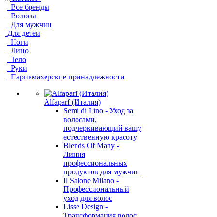
Все бренды
Волосы
Для мужчин
Для детей
Ноги
Лицо
Тело
Руки
Парикмахерские принадлежности
Alfaparf (Италия)
Semi di Lino - Уход за
волосами,
подчеркивающий вашу
естественную красоту
Blends Of Many -
Линия
профессиональных
продуктов для мужчин
Il Salone Milano -
Профессиональный
уход для волос
Lisse Design -
Трансформация волос