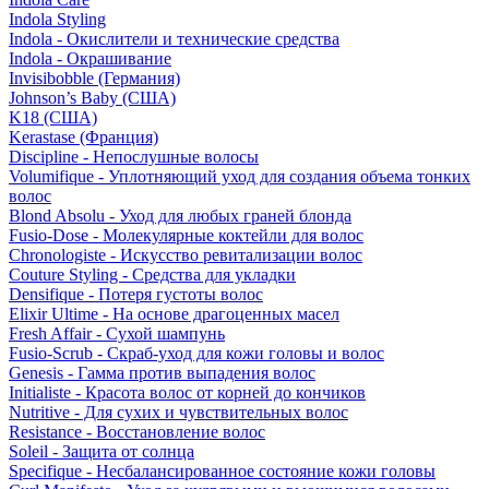
Indola Styling
Indola - Окислители и технические средства
Indola - Окрашивание
Invisibobble (Германия)
Johnson’s Baby (США)
K18 (США)
Kerastase (Франция)
Discipline - Непослушные волосы
Volumifique - Уплотняющий уход для создания объема тонких
волос
Blond Absolu - Уход для любых граней блонда
Fusio-Dose - Молекулярные коктейли для волос
Chronologiste - Искусство ревитализации волос
Couture Styling - Средства для укладки
Densifique - Потеря густоты волос
Elixir Ultime - На основе драгоценных масел
Fresh Affair - Сухой шампунь
Fusio-Scrub - Скраб-уход для кожи головы и волос
Genesis - Гамма против выпадения волос
Initialiste - Красота волос от корней до кончиков
Nutritive - Для сухих и чувствительных волос
Resistance - Восстановление волос
Soleil - Защита от солнца
Specifique - Несбалансированное состояние кожи головы