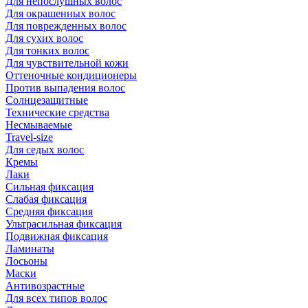
Для непослушных волос
Для окрашенных волос
Для поврежденных волос
Для сухих волос
Для тонких волос
Для чувствительной кожи
Оттеночные кондиционеры
Против выпадения волос
Солнцезащитные
Технические средства
Несмываемые
Travel-size
Для седых волос
Кремы
Лаки
Сильная фиксация
Слабая фиксация
Средняя фиксация
Ультрасильная фиксация
Подвижная фиксация
Ламинаты
Лосьоны
Маски
Антивозрастные
Для всех типов волос