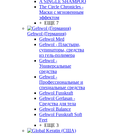
A SINGLE SHAMPOO
The Circle Chronicles -
Маски с мгновенным
эффектом
+ ЕЩЕ 7
Gehwol (Германия)
Gehwol Med
Gehwol - Пластыри,
супинаторы, средства
из гель-полимера
Gehwol -
Универсальные
средства
Gehwol -
Профессиональные и
специальные средства
Gehwol Fusskraft
Gehwol Gerlasan -
Средства для тела
Gehwol Balance
Gehwol Fusskraft Soft
Feet
+ ЕЩЕ 3