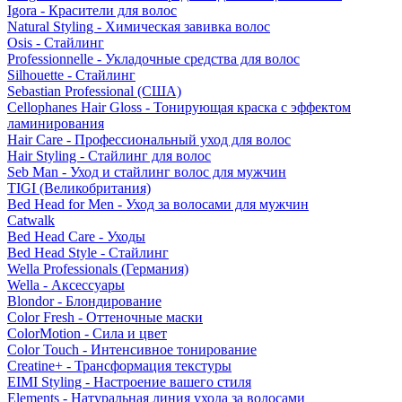
Igora - Красители для волос
Natural Styling - Химическая завивка волос
Osis - Стайлинг
Professionnelle - Укладочные средства для волос
Silhouette - Стайлинг
Sebastian Professional (США)
Cellophanes Hair Gloss - Тонирующая краска с эффектом
ламинирования
Hair Care - Профессиональный уход для волос
Hair Styling - Стайлинг для волос
Seb Man - Уход и стайлинг волос для мужчин
TIGI (Великобритания)
Bed Head for Men - Уход за волосами для мужчин
Catwalk
Bed Head Care - Уходы
Bed Head Style - Стайлинг
Wella Professionals (Германия)
Wella - Аксессуары
Blondor - Блондирование
Color Fresh - Оттеночные маски
ColorMotion - Сила и цвет
Color Touch - Интенсивное тонирование
Creatine+ - Трансформация текстуры
EIMI Styling - Настроение вашего стиля
Elements - Натуральная линия ухода за волосами