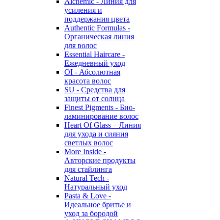
Alchemic - Линия для
усиления и
поддержания цвета
Authentic Formulas -
Органическая линия
для волос
Essential Haircare -
Eжедневный уход
OI - Абсолютная
красота волос
SU - Средства для
защиты от солнца
Finest Pigments - Био-
ламинирование волос
Heart Of Glass – Линия
для ухода и сияния
светлых волос
More Inside -
Авторские продукты
для стайлинга
Natural Tech -
Натуральный уход
Pasta & Love -
Идеальное бритье и
уход за бородой