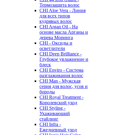
Термозащита волос
CHI Aloe Vera - Линия
для всех типов
кудрявых волос
CHI Argan Oil - На
основе масла Арганы и
дерева Моринга
CHI - Оксиды и
осветлители
CHI Deep Brilliance -
Глубокое увлажнение и
блеск
CHI Enviro - Система
разглаживания волос
CHI Man - Мужская
серия для волос, усов и
бороды
CHI Royal Treatment -
Королевский уход
CHI Styling -
Ухаживающий
стайлинг
CHI Infra -
Ежедневный уход