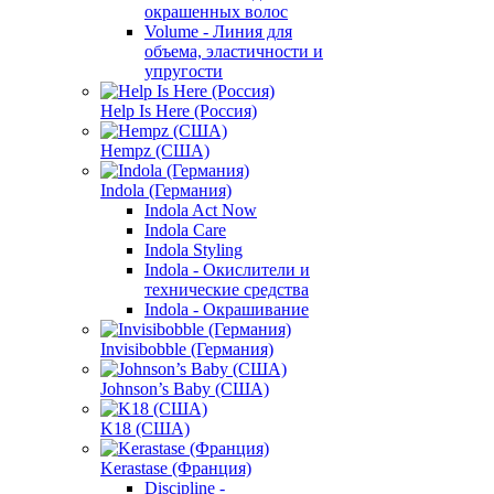
окрашенных волос
Volume - Линия для
объема, эластичности и
упругости
Help Is Here (Россия)
Hempz (США)
Indola (Германия)
Indola Act Now
Indola Care
Indola Styling
Indola - Окислители и
технические средства
Indola - Окрашивание
Invisibobble (Германия)
Johnson’s Baby (США)
K18 (США)
Kerastase (Франция)
Discipline -