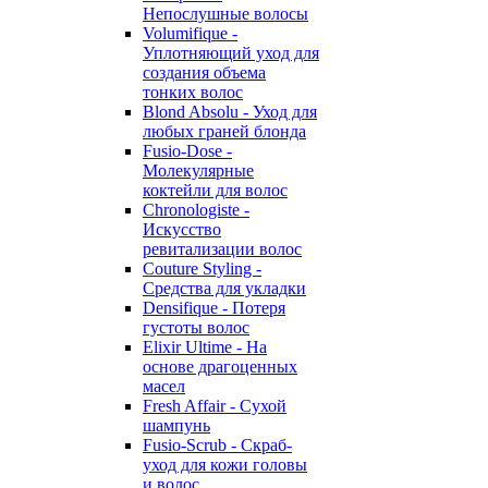
Непослушные волосы
Volumifique -
Уплотняющий уход для
создания объема
тонких волос
Blond Absolu - Уход для
любых граней блонда
Fusio-Dose -
Молекулярные
коктейли для волос
Chronologiste -
Искусство
ревитализации волос
Couture Styling -
Средства для укладки
Densifique - Потеря
густоты волос
Elixir Ultime - На
основе драгоценных
масел
Fresh Affair - Сухой
шампунь
Fusio-Scrub - Скраб-
уход для кожи головы
и волос