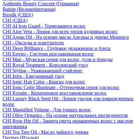
Authentic Beauty Concept (Германия)
Batiste (Великобритания)
Biosilk (США)
CHI (США)
CHI 44 Iron Guard - Термозащита волос
CHI Aloe Vera - Линия для всех типов кудрявых волос
CHI Argan Oil - На основе масла Арганы и дерева Моринга
CHI - Оксиды и осветлители
CHI Deep Brilliance - Глубокое увлажнение и блеск
CHI Enviro - Система разглаживания волос
CHI Man - Мужская серия для волос, усов и бороды
CHI Royal Treatment - Королевский уход
CHI Styling - Ухаживающий стайлинг
CHI Infra - Ежедневный уход
CHI Ionic Hair Color - Краска для волос
CHI Ionic Color Illuminate - Оттеночная серия для волос
CHI Keratin - Кератиновое восстановление волос
CHI Luxury Black Seed Oil - Линия уходов для поврежденных
волос
CHI Magnified Volume - Для тонких волос
CHI Olive Organics - На основе натуральных ингредиентов
CHI Rose Hip Oil - Защита цвета окрашенных волос с маслом
шиповника
CHI Tea Tree Oil - Масло чайного дерева
Davines (Италия)