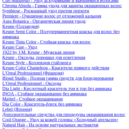
Curl Manifesto - Уход за кудрявыми и вьющимися волосами
Chroma Absolu - Гамма ухода для защиты окрашенных волос
Symbiose - Роскошный уход против перхоти
Premiere - Очищение волос от отложений кальция
Aura Botanica - Органическая линия ухода
Keune (Голландия)
Keune Semi Color - Полуперманентная краска для волос без
аммиака
Keune Tinta Color - Стойкая краска для волос
Keune Care - Уход
1922 by J.M. Keune - Мужская линия
Keune - Оксиды, порошки для осветления
Keune Style - Коллекция стайлинга
Keune Color Chameleon - Красители прямого действия
L'Oreal Professionnel (Франция)
Blond Studio - Полная гамма средств для блондирования
L'Oreal Professionnel - Оксиды
Dia Light - Кислотный краситель тон в тон без аммиака
INOA - Стойкое окрашивание без аммиака
Majirel - Стойкое окрашивание
Dia Color - Краситель-блеск без аммиака
Lebel (Япония)
Дополнительные средства для процедуры окрашивания волос
Cool Orange - Уход за кожей головы «Холодный апельсин»
Natural Hair - На основе натуральных экстрактов