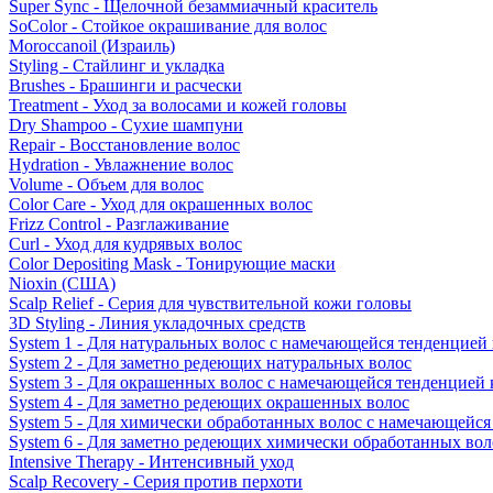
Super Sync - Щелочной безаммиачный краситель
SoColor - Стойкое окрашивание для волос
Moroccanoil (Израиль)
Styling - Стайлинг и укладка
Brushes - Брашинги и расчески
Treatment - Уход за волосами и кожей головы
Dry Shampoo - Сухие шампуни
Repair - Восстановление волос
Hydration - Увлажнение волос
Volume - Объем для волос
Color Care - Уход для окрашенных волос
Frizz Control - Разглаживание
Curl - Уход для кудрявых волос
Color Depositing Mask - Тонирующие маски
Nioxin (США)
Scalp Relief - Серия для чувствительной кожи головы
3D Styling - Линия укладочных средств
System 1 - Для натуральных волос с намечающейся тенденцией
System 2 - Для заметно редеющих натуральных волос
System 3 - Для окрашенных волос с намечающейся тенденцией
System 4 - Для заметно редеющих окрашенных волос
System 5 - Для химически обработанных волос с намечающейс
System 6 - Для заметно редеющих химически обработанных вол
Intensive Therapy - Интенсивный уход
Scalp Recovery - Серия против перхоти