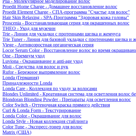
Plia - Молекулярное моделирование волос
Proedit Home Charge - Домашнее восстановление волос
Proedit Element Charge - СПА-программа "Счастье для волос"
Hair Skin Relaxing - SPA-Программа "Здоровая кожа головы"
Proscenia - Восстанавливающая серия для окрашенных волос
THEO - Уход для мужчин
Trie - Линия для укладки с протеинами шелка и жемчуга
Trie Tuner - Линия для базовой укладки с протеинами шелка и 
Viege - Антивозростная органическая серия
Locor Serum Color - Восстановление волос во время окрашиван
One - Премиум уход
Luviona - Окрашивание и anti-age уход
Moii - Средства для волос и рук
Rufor - Бережное выпрямление волос
Londa (Германия)
Принадлежности Londa
Londa Care - Коллекция по уходу за волосами
Blondes Unlimited - Креативная система для осветления волос б
Blondoran Blonding Powder - Препараты для осветления волос
Color Switch - Оттеночная краска прямого действия
Curl & Londa Form - Текстурирование
Londa Color - Окрашивание для волос
Londa Style - Новая коллекция стайлинга
Color Tune - Экспресс-тонер для волос
Matrix (США)