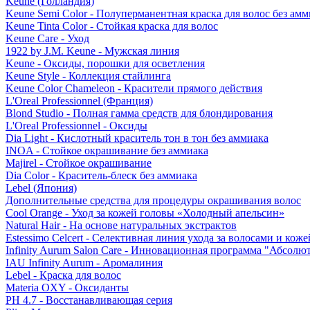
Keune (Голландия)
Keune Semi Color - Полуперманентная краска для волос без амм
Keune Tinta Color - Стойкая краска для волос
Keune Care - Уход
1922 by J.M. Keune - Мужская линия
Keune - Оксиды, порошки для осветления
Keune Style - Коллекция стайлинга
Keune Color Chameleon - Красители прямого действия
L'Oreal Professionnel (Франция)
Blond Studio - Полная гамма средств для блондирования
L'Oreal Professionnel - Оксиды
Dia Light - Кислотный краситель тон в тон без аммиака
INOA - Стойкое окрашивание без аммиака
Majirel - Стойкое окрашивание
Dia Color - Краситель-блеск без аммиака
Lebel (Япония)
Дополнительные средства для процедуры окрашивания волос
Cool Orange - Уход за кожей головы «Холодный апельсин»
Natural Hair - На основе натуральных экстрактов
Estessimo Celcert - Селективная линия ухода за волосами и кож
Infinity Aurum Salon Care - Инновационная программа "Абсолют
IAU Infinity Aurum - Аромалиния
Lebel - Краска для волос
Materia OXY - Оксиданты
PH 4.7 - Восстанавливающая серия