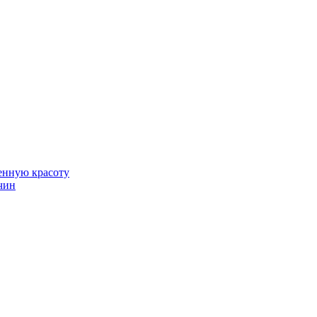
венную красоту
чин