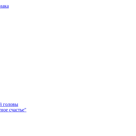
иака
ей головы
ное счастье"