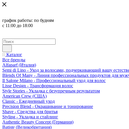
график работы:
по будням
с 11:00 до 18:00
Каталог
Все бренды
Alfaparf (Италия)
Semi di Lino - Уход за волосами, подчеркивающий вашу естест
Blends Of Many - Линия профессиональных продуктов для муж
Il Salone Milano - Профессиональный уход для волос
Lisse Design - Трансформация волос
Style Stories - Укладка с безупречным результатом
American Crew (США)
Classic - Ежедневный уход
Precision Blend - Окрашивание и тонирование
Shave - Средства для бритья
Styling - Укладка и стайлинг
Authentic Beauty Concept (Германия)
Batiste (Великобритания)