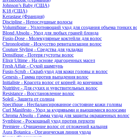
Johnson’s Baby (США)
K18 (США)
Kerastase (Франция)
Discipline - Непослушные волосы
Volumifique - Уплотняющий уход для создания объема тонких в
Blond Absolu - Уход для любых граней блонда
Fusio-Dose - Молекулярные коктейли для волос
Chronologiste - Искусство ревитализации волос
Couture Styling - Средства для укладки
Densifique - Потеря густоты волос
Elixir Ultime - На основе драгоценных масел
Fresh Affair - Сухой шампунь
Fusio-Scrub - Скраб-уход для кожи головы и волос
Genesis - Гамма против выпадения волос
Initialiste - Красота волос от корней до кончиков
Nutritive - Для сухих и чувствительных волос
Resistance - Восстановление волос
Soleil - Защита от солнца
Specifique - Несбалансированное состояние кожи головы
Curl Manifesto - Уход за кудрявыми и вьющимися волосами
Chroma Absolu - Гамма ухода для защиты окрашенных волос
Symbiose - Роскошный уход против перхоти
Premiere - Очищение волос от отложений кальция
Aura Botanica - Органическая линия ухода