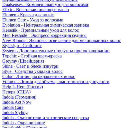
Dualsenses - Комплексный уход за волосами
Elixir - Восстанавливающее масло
Elumen - Краска для волос
Elumen Care - Уход за волосами
Evolution - Нейтральная химическая завивка
Kerasilk - Премиальный уход для волос
Men Reshade - Экспресс-коррекция седины
New Blonde - Экспресс осветление для мелированных волос
Stylesign - Стайлинг
System - Дополнительные продукты при окрашивании
Topchic - Стойкая крем-краска
Greymy (Швейцария)
Shine - Свет и блеск изнутри
Style - Средства укладки волос
Color - Линия для окрашенных волос
Volume - Линия для объема, эластичности и упругости
Help Is Here (Россия)
Hempz (США)
Indola (Германия)
Indola Act Now
Indola Care
Indola Styling
Indola - Окислители и технические средства
Indola - Окрашивание
Invisibobble (Германия)