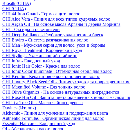
Biosilk (США)
CHI (США)
CHI 44 Iron Guard - Термозащита волос
CHI Aloe Vera - Линия для всех типов кудрявых волос
CHI Argan Oil - На основе масла Арганы и дерева Моринга
CHI - Оксиды и осветлители
CHI Deep Brilliance - Глубокое увлажнение и блеск
CHI Enviro - Система разглаживания волос
CHI Man - Мужская серия для волос, усов и бороды
CHI Royal Treatment - Королевский уход
CHI Styling - Ухаживающий стайлинг
CHI Infra - Ежедневный уход
CHI Ionic Hair Color - Краска для волос
CHI Ionic Color Illuminate - Оттеночная серия для волос
CHI Keratin - Кератиновое восстановление волос
CHI Luxury Black Seed Oil - Линия уходов для поврежденных в
CHI Magnified Volume - Для тонких волос
CHI Olive Organics - На основе натуральных ингредиентов
CHI Rose Hip Oil - Защита цвета окрашенных волос с маслом 
CHI Tea Tree Oil - Масло чайного дерева
Davines (Италия)
Alchemic - Линия для усиления и поддержания цвета
Authentic Formulas - Органическая линия для волос
Essential Haircare - Eжедневный уход
OI - Абсолютная красота волос