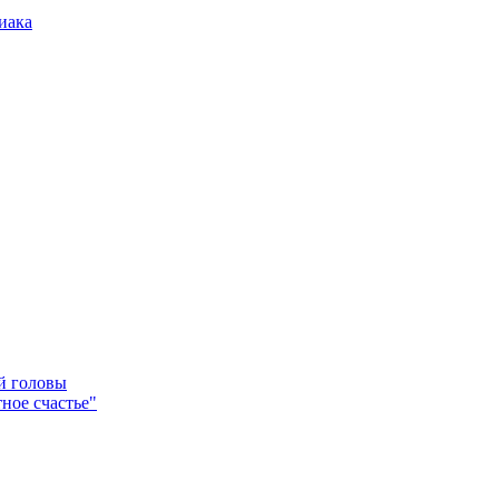
иака
ей головы
ное счастье"