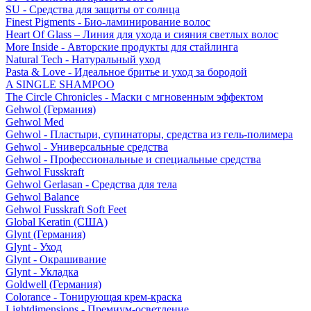
SU - Средства для защиты от солнца
Finest Pigments - Био-ламинирование волос
Heart Of Glass – Линия для ухода и сияния светлых волос
More Inside - Авторские продукты для стайлинга
Natural Tech - Натуральный уход
Pasta & Love - Идеальное бритье и уход за бородой
A SINGLE SHAMPOO
The Circle Chronicles - Маски с мгновенным эффектом
Gehwol (Германия)
Gehwol Med
Gehwol - Пластыри, супинаторы, средства из гель-полимера
Gehwol - Универсальные средства
Gehwol - Профессиональные и специальные средства
Gehwol Fusskraft
Gehwol Gerlasan - Средства для тела
Gehwol Balance
Gehwol Fusskraft Soft Feet
Global Keratin (США)
Glynt (Германия)
Glynt - Уход
Glynt - Окрашивание
Glynt - Укладка
Goldwell (Германия)
Colorance - Тонирующая крем-краска
Lightdimensions - Премиум-осветление