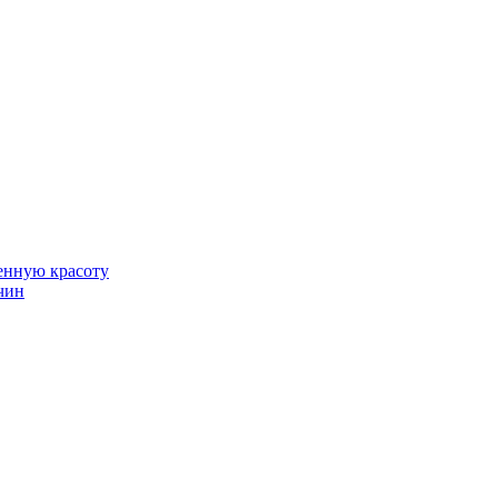
венную красоту
чин