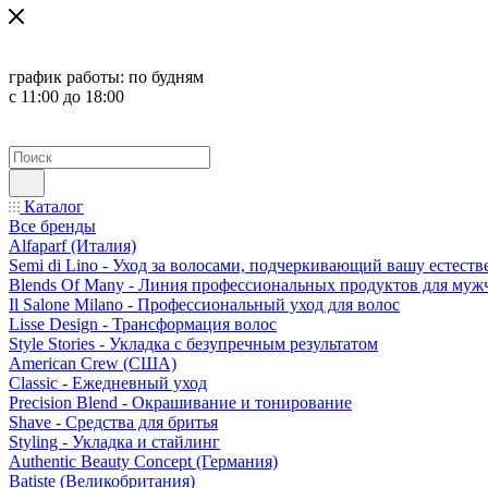
график работы:
по будням
с 11:00 до 18:00
Каталог
Все бренды
Alfaparf (Италия)
Semi di Lino - Уход за волосами, подчеркивающий вашу естест
Blends Of Many - Линия профессиональных продуктов для муж
Il Salone Milano - Профессиональный уход для волос
Lisse Design - Трансформация волос
Style Stories - Укладка с безупречным результатом
American Crew (США)
Classic - Ежедневный уход
Precision Blend - Окрашивание и тонирование
Shave - Средства для бритья
Styling - Укладка и стайлинг
Authentic Beauty Concept (Германия)
Batiste (Великобритания)