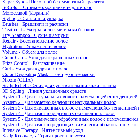
Super Sync - Щелочной безаммиачный краситель
SoColor - Стойкое окрашивание для волос
Moroccanoil (Израиль)
Styling - Стайлинг и укладка
Brushes - Брашинги и расчески
Treatment - Уход за волосами и кожей головы
Dry Shampoo - Сухие шампуни
Repair - Восстановление волос
Hydration - Увлажнение волос
Volume - Объем для волос
Color Care - Уход для окрашенных волос
Frizz Control - Разглаживание
Curl - Уход для кудрявых волос
Color Depositing Mask - Тонирующие маски
Nioxin (США)
Scalp Relief - Серия для чувствительной кожи головы
3D Styling - Линия укладочных средств
System 1 - Для натуральных волос с намечающейся тенденцией
System 2 - Для заметно редеющих натуральных волос
System 3 - Для окрашенных волос с намечающейся тенденцией
System 4 - Для заметно редеющих окрашенных волос
System 5 - Для химически обработанных волос с намечающейс
System 6 - Для заметно редеющих химически обработанных вол
Intensive Therapy - Интенсивный уход
Scalp Recovery - Серия против перхоти