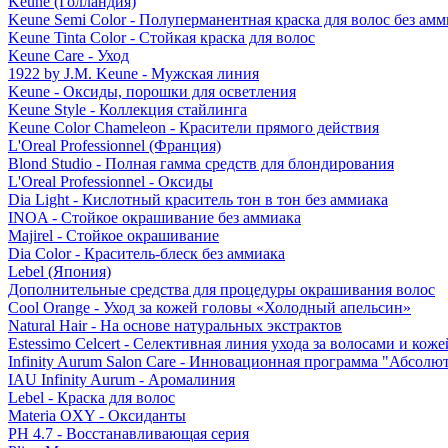
Keune (Голландия)
Keune Semi Color - Полуперманентная краска для волос без амм
Keune Tinta Color - Стойкая краска для волос
Keune Care - Уход
1922 by J.M. Keune - Мужская линия
Keune - Оксиды, порошки для осветления
Keune Style - Коллекция стайлинга
Keune Color Chameleon - Красители прямого действия
L'Oreal Professionnel (Франция)
Blond Studio - Полная гамма средств для блондирования
L'Oreal Professionnel - Оксиды
Dia Light - Кислотный краситель тон в тон без аммиака
INOA - Стойкое окрашивание без аммиака
Majirel - Стойкое окрашивание
Dia Color - Краситель-блеск без аммиака
Lebel (Япония)
Дополнительные средства для процедуры окрашивания волос
Cool Orange - Уход за кожей головы «Холодный апельсин»
Natural Hair - На основе натуральных экстрактов
Estessimo Celcert - Селективная линия ухода за волосами и кож
Infinity Aurum Salon Care - Инновационная программа "Абсолют
IAU Infinity Aurum - Аромалиния
Lebel - Краска для волос
Materia OXY - Оксиданты
PH 4.7 - Восстанавливающая серия