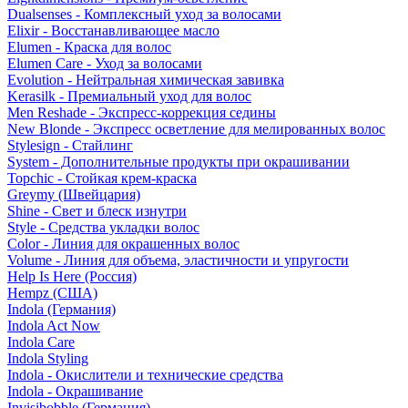
Dualsenses - Комплексный уход за волосами
Elixir - Восстанавливающее масло
Elumen - Краска для волос
Elumen Care - Уход за волосами
Evolution - Нейтральная химическая завивка
Kerasilk - Премиальный уход для волос
Men Reshade - Экспресс-коррекция седины
New Blonde - Экспресс осветление для мелированных волос
Stylesign - Стайлинг
System - Дополнительные продукты при окрашивании
Topchic - Стойкая крем-краска
Greymy (Швейцария)
Shine - Свет и блеск изнутри
Style - Средства укладки волос
Color - Линия для окрашенных волос
Volume - Линия для объема, эластичности и упругости
Help Is Here (Россия)
Hempz (США)
Indola (Германия)
Indola Act Now
Indola Care
Indola Styling
Indola - Окислители и технические средства
Indola - Окрашивание
Invisibobble (Германия)