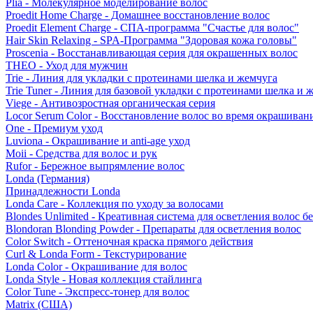
Plia - Молекулярное моделирование волос
Proedit Home Charge - Домашнее восстановление волос
Proedit Element Charge - СПА-программа "Счастье для волос"
Hair Skin Relaxing - SPA-Программа "Здоровая кожа головы"
Proscenia - Восстанавливающая серия для окрашенных волос
THEO - Уход для мужчин
Trie - Линия для укладки с протеинами шелка и жемчуга
Trie Tuner - Линия для базовой укладки с протеинами шелка и 
Viege - Антивозростная органическая серия
Locor Serum Color - Восстановление волос во время окрашиван
One - Премиум уход
Luviona - Окрашивание и anti-age уход
Moii - Средства для волос и рук
Rufor - Бережное выпрямление волос
Londa (Германия)
Принадлежности Londa
Londa Care - Коллекция по уходу за волосами
Blondes Unlimited - Креативная система для осветления волос б
Blondoran Blonding Powder - Препараты для осветления волос
Color Switch - Оттеночная краска прямого действия
Curl & Londa Form - Текстурирование
Londa Color - Окрашивание для волос
Londa Style - Новая коллекция стайлинга
Color Tune - Экспресс-тонер для волос
Matrix (США)