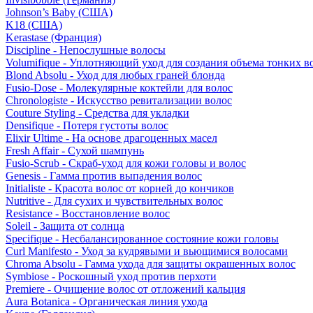
Johnson’s Baby (США)
K18 (США)
Kerastase (Франция)
Discipline - Непослушные волосы
Volumifique - Уплотняющий уход для создания объема тонких в
Blond Absolu - Уход для любых граней блонда
Fusio-Dose - Молекулярные коктейли для волос
Chronologiste - Искусство ревитализации волос
Couture Styling - Средства для укладки
Densifique - Потеря густоты волос
Elixir Ultime - На основе драгоценных масел
Fresh Affair - Сухой шампунь
Fusio-Scrub - Скраб-уход для кожи головы и волос
Genesis - Гамма против выпадения волос
Initialiste - Красота волос от корней до кончиков
Nutritive - Для сухих и чувствительных волос
Resistance - Восстановление волос
Soleil - Защита от солнца
Specifique - Несбалансированное состояние кожи головы
Curl Manifesto - Уход за кудрявыми и вьющимися волосами
Chroma Absolu - Гамма ухода для защиты окрашенных волос
Symbiose - Роскошный уход против перхоти
Premiere - Очищение волос от отложений кальция
Aura Botanica - Органическая линия ухода