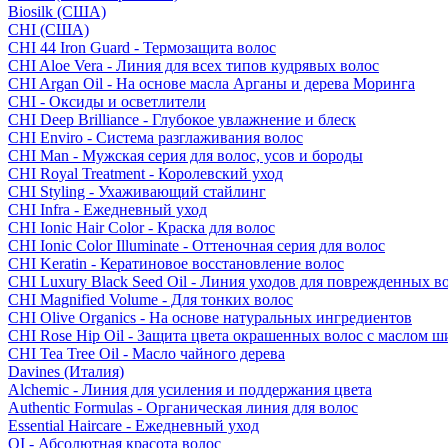
Biosilk (США)
CHI (США)
CHI 44 Iron Guard - Термозащита волос
CHI Aloe Vera - Линия для всех типов кудрявых волос
CHI Argan Oil - На основе масла Арганы и дерева Моринга
CHI - Оксиды и осветлители
CHI Deep Brilliance - Глубокое увлажнение и блеск
CHI Enviro - Система разглаживания волос
CHI Man - Мужская серия для волос, усов и бороды
CHI Royal Treatment - Королевский уход
CHI Styling - Ухаживающий стайлинг
CHI Infra - Ежедневный уход
CHI Ionic Hair Color - Краска для волос
CHI Ionic Color Illuminate - Оттеночная серия для волос
CHI Keratin - Кератиновое восстановление волос
CHI Luxury Black Seed Oil - Линия уходов для поврежденных в
CHI Magnified Volume - Для тонких волос
CHI Olive Organics - На основе натуральных ингредиентов
CHI Rose Hip Oil - Защита цвета окрашенных волос с маслом 
CHI Tea Tree Oil - Масло чайного дерева
Davines (Италия)
Alchemic - Линия для усиления и поддержания цвета
Authentic Formulas - Органическая линия для волос
Essential Haircare - Eжедневный уход
OI - Абсолютная красота волос