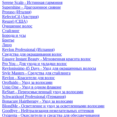
Serene Scalp - Истинная гармония
Supershine - Драгоценное сияние
Proraso (Италия)
RefectoCil (Австрия)
Reuzel (США)
Очищение волос
Стайлинг
Борода и усы
Бритье
Лицо
Revlon Professional (Испания)
Средства для окрашивания волос
Equave Instant Beauty - Мгновенная красота волос
Pro You - Для ухода и укладки волос
Revlonissimo 45 Days - Уход для окрашенных волосы
Style Masters - Средства для стайлинга
Revlon - Красители для волос
Orofluido - Уход за волосами
Uniq One - Уход в одном флаконе
ReStart - Переосмысленный уход за волосами
Schwarzkopf Professional (Германия)
Bonacure Hairtherapy - Уход за волосами
BlondMe - Осветление и уход за осветленными волосами
Goodbye - Нейтрализация нежелательных оттенков
Oxigenta - Окислители и средства для обесцвечивания