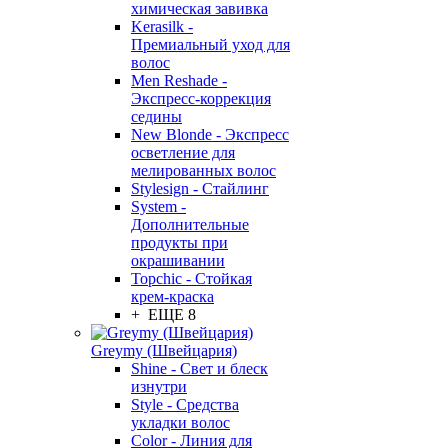
химическая завивка
Kerasilk -
Премиальный уход для
волос
Men Reshade -
Экспресс-коррекция
седины
New Blonde - Экспресс
осветление для
мелированных волос
Stylesign - Стайлинг
System -
Дополнительные
продукты при
окрашивании
Topchic - Стойкая
крем-краска
+ ЕЩЕ 8
Greymy (Швейцария)
Shine - Свет и блеск
изнутри
Style - Средства
укладки волос
Color - Линия для