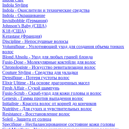
Indola Styling
Indola - Окислители и технические средства
Indola - Окрашивание
Invisibobble (Германия)
Johnson’s Baby (США)
K18 (США)
Kerastase (Франция)
Discipline - Непослушные волосы
Volumifique - Уплотняющий уход для создания объема тонких
волос
Blond Absolu - Уход для любых граней блонда
Fusio-Dose - Молекулярные коктейли для волос
Chronologiste - Искусство ревитализации волос
Couture Styling - Средства для укладки
Densifique - Потеря густоты волос
Elixir Ultime - На основе драгоценных масел
Fresh Affair - Сухой шампунь
Fusio-Scrub - Скраб-уход для кожи головы и волос
Genesis - Гамма против выпадения волос
Initialiste - Красота волос от корней до кончиков
Nutritive - Для сухих и чувствительных волос
Resistance - Восстановление волос
Soleil - Защита от солнца
Specifique - Несбалансированное состояние кожи головы