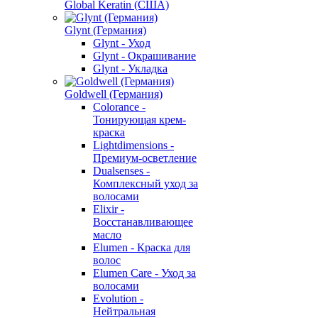
Global Keratin (США)
Glynt (Германия)
Glynt - Уход
Glynt - Окрашивание
Glynt - Укладка
Goldwell (Германия)
Colorance -
Тонирующая крем-
краска
Lightdimensions -
Премиум-осветление
Dualsenses -
Комплексный уход за
волосами
Elixir -
Восстанавливающее
масло
Elumen - Краска для
волос
Elumen Care - Уход за
волосами
Evolution -
Нейтральная