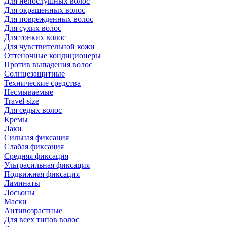
Для непослушных волос
Для окрашенных волос
Для поврежденных волос
Для сухих волос
Для тонких волос
Для чувствительной кожи
Оттеночные кондиционеры
Против выпадения волос
Солнцезащитные
Технические средства
Несмываемые
Travel-size
Для седых волос
Кремы
Лаки
Сильная фиксация
Слабая фиксация
Средняя фиксация
Ультрасильная фиксация
Подвижная фиксация
Ламинаты
Лосьоны
Маски
Антивозрастные
Для всех типов волос