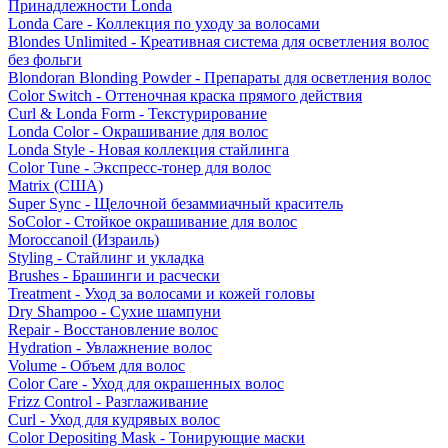
Принадлежности Londa
Londa Care - Коллекция по уходу за волосами
Blondes Unlimited - Креативная система для осветления волос
без фольги
Blondoran Blonding Powder - Препараты для осветления волос
Color Switch - Оттеночная краска прямого действия
Curl & Londa Form - Текстурирование
Londa Color - Окрашивание для волос
Londa Style - Новая коллекция стайлинга
Color Tune - Экспресс-тонер для волос
Matrix (США)
Super Sync - Щелочной безаммиачный краситель
SoColor - Стойкое окрашивание для волос
Moroccanoil (Израиль)
Styling - Стайлинг и укладка
Brushes - Брашинги и расчески
Treatment - Уход за волосами и кожей головы
Dry Shampoo - Сухие шампуни
Repair - Восстановление волос
Hydration - Увлажнение волос
Volume - Объем для волос
Color Care - Уход для окрашенных волос
Frizz Control - Разглаживание
Curl - Уход для кудрявых волос
Color Depositing Mask - Тонирующие маски