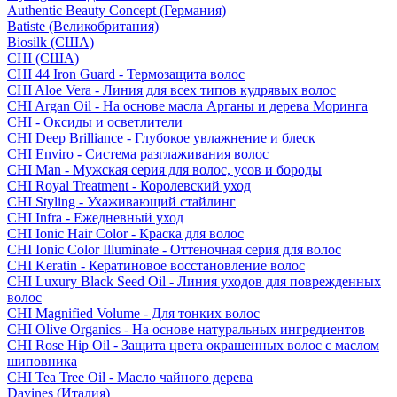
Authentic Beauty Concept (Германия)
Batiste (Великобритания)
Biosilk (США)
CHI (США)
CHI 44 Iron Guard - Термозащита волос
CHI Aloe Vera - Линия для всех типов кудрявых волос
CHI Argan Oil - На основе масла Арганы и дерева Моринга
CHI - Оксиды и осветлители
CHI Deep Brilliance - Глубокое увлажнение и блеск
CHI Enviro - Система разглаживания волос
CHI Man - Мужская серия для волос, усов и бороды
CHI Royal Treatment - Королевский уход
CHI Styling - Ухаживающий стайлинг
CHI Infra - Ежедневный уход
CHI Ionic Hair Color - Краска для волос
CHI Ionic Color Illuminate - Оттеночная серия для волос
CHI Keratin - Кератиновое восстановление волос
CHI Luxury Black Seed Oil - Линия уходов для поврежденных
волос
CHI Magnified Volume - Для тонких волос
CHI Olive Organics - На основе натуральных ингредиентов
CHI Rose Hip Oil - Защита цвета окрашенных волос с маслом
шиповника
CHI Tea Tree Oil - Масло чайного дерева
Davines (Италия)