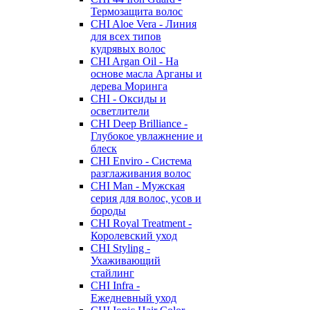
Термозащита волос
CHI Aloe Vera - Линия
для всех типов
кудрявых волос
CHI Argan Oil - На
основе масла Арганы и
дерева Моринга
CHI - Оксиды и
осветлители
CHI Deep Brilliance -
Глубокое увлажнение и
блеск
CHI Enviro - Система
разглаживания волос
CHI Man - Мужская
серия для волос, усов и
бороды
CHI Royal Treatment -
Королевский уход
CHI Styling -
Ухаживающий
стайлинг
CHI Infra -
Ежедневный уход