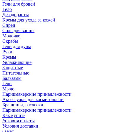
Гели для бровей
Тело
Дезодоранты
Кремы для ухода за кожей
Спреи
Соль для ванны
Молочко
Скрабы
Гели для душа
Руки
Кремы
Увлажняющие
Защитные
Питательные
Бальзамы
Гели
Мыло
Парикмахерские принадлежности
Аксессуары для косметологии
Брашинги, расчески
Парикмахерские принадлежности
Как купить
Условия оплаты
Условия доставки
О нас