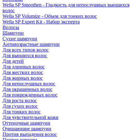
Wella SP Smoothen - Гладкость для непослушных вьющихся
волос
Wella SP Volumize - Объем для тонких волос
Wella SP Expert Kit - Набор эксперта
Волосы
Шампуни
Сухие шампуни
Антивозрастные шампуни
Для всех типов волос
Для вьющихся волос
Для детей
Для длинных волос
Для жестких волос
Для жирных волос
Для непослушных волос
Для окрашенных волос
Для поврежденных волос
Для роста волос
Для сухих волос
Для тонких волос
Для чувствительной кожи
Оттеночные шампуни
Очищающие шампуни
Против выпадения волос
Против перхоти