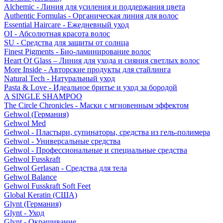
Alchemic - Линия для усиления и поддержания цвета
Authentic Formulas - Органическая линия для волос
Essential Haircare - Eжедневный уход
OI - Абсолютная красота волос
SU - Средства для защиты от солнца
Finest Pigments - Био-ламинирование волос
Heart Of Glass – Линия для ухода и сияния светлых волос
More Inside - Авторские продукты для стайлинга
Natural Tech - Натуральный уход
Pasta & Love - Идеальное бритье и уход за бородой
A SINGLE SHAMPOO
The Circle Chronicles - Маски с мгновенным эффектом
Gehwol (Германия)
Gehwol Med
Gehwol - Пластыри, супинаторы, средства из гель-полимера
Gehwol - Универсальные средства
Gehwol - Профессиональные и специальные средства
Gehwol Fusskraft
Gehwol Gerlasan - Средства для тела
Gehwol Balance
Gehwol Fusskraft Soft Feet
Global Keratin (США)
Glynt (Германия)
Glynt - Уход
Glynt - Окрашивание