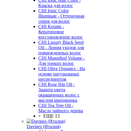
CHI Ionic Hair Color -
Краска для волос
CHI Ionic Color
Illuminate - Оттеночная
серия для волос
CHI Keratin -
Кератиновое
восстановление волос
CHI Luxury Black Seed
Oil - Линия уходов для
поврежденных волос
CHI Magnified Volume -
Для тонких волос
CHI Olive Organics - На
основе натуральных
ингредиентов
CHI Rose Hip Oil -
Защита цвета
окрашенных волос с
маслом шиповника
CHI Tea Tree Oil -
Масло чайного дерева
+ ЕЩЕ 13
Davines (Италия)