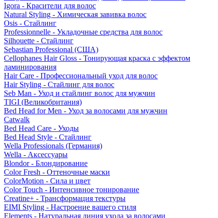
Igora - Красители для волос
Natural Styling - Химическая завивка волос
Osis - Стайлинг
Professionnelle - Укладочные средства для волос
Silhouette - Стайлинг
Sebastian Professional (США)
Cellophanes Hair Gloss - Тонирующая краска с эффектом
ламинирования
Hair Care - Профессиональный уход для волос
Hair Styling - Стайлинг для волос
Seb Man - Уход и стайлинг волос для мужчин
TIGI (Великобритания)
Bed Head for Men - Уход за волосами для мужчин
Catwalk
Bed Head Care - Уходы
Bed Head Style - Стайлинг
Wella Professionals (Германия)
Wella - Аксессуары
Blondor - Блондирование
Color Fresh - Оттеночные маски
ColorMotion - Сила и цвет
Color Touch - Интенсивное тонирование
Creatine+ - Трансформация текстуры
EIMI Styling - Настроение вашего стиля
Elements - Натуральная линия ухода за волосами