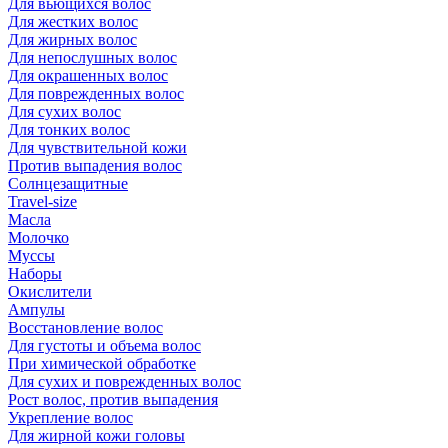
Для вьющихся волос
Для жестких волос
Для жирных волос
Для непослушных волос
Для окрашенных волос
Для поврежденных волос
Для сухих волос
Для тонких волос
Для чувствительной кожи
Против выпадения волос
Солнцезащитные
Travel-size
Масла
Молочко
Муссы
Наборы
Окислители
Ампулы
Восстановление волос
Для густоты и объема волос
При химической обработке
Для сухих и поврежденных волос
Рост волос, против выпадения
Укрепление волос
Для жирной кожи головы