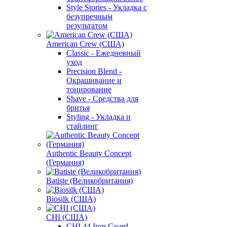
Style Stories - Укладка с
безупречным
результатом
American Crew (США)
Classic - Ежедневный
уход
Precision Blend -
Окрашивание и
тонирование
Shave - Средства для
бритья
Styling - Укладка и
стайлинг
Authentic Beauty Concept
(Германия)
Batiste (Великобритания)
Biosilk (США)
CHI (США)
CHI 44 Iron Guard -