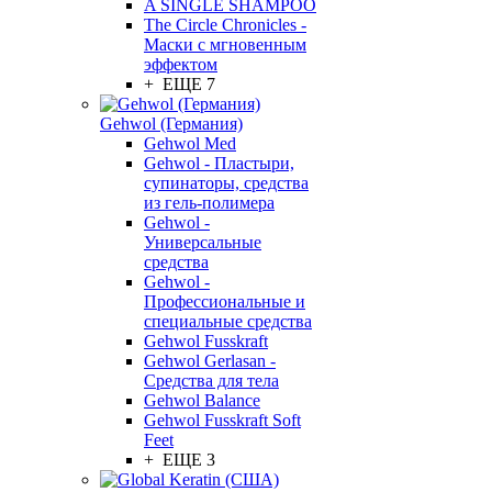
A SINGLE SHAMPOO
The Circle Chronicles -
Маски с мгновенным
эффектом
+ ЕЩЕ 7
Gehwol (Германия)
Gehwol Med
Gehwol - Пластыри,
супинаторы, средства
из гель-полимера
Gehwol -
Универсальные
средства
Gehwol -
Профессиональные и
специальные средства
Gehwol Fusskraft
Gehwol Gerlasan -
Средства для тела
Gehwol Balance
Gehwol Fusskraft Soft
Feet
+ ЕЩЕ 3