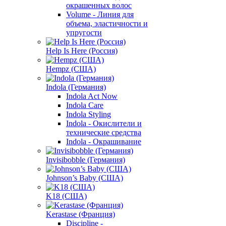
окрашенных волос
Volume - Линия для
объема, эластичности и
упругости
Help Is Here (Россия)
Hempz (США)
Indola (Германия)
Indola Act Now
Indola Care
Indola Styling
Indola - Окислители и
технические средства
Indola - Окрашивание
Invisibobble (Германия)
Johnson’s Baby (США)
K18 (США)
Kerastase (Франция)
Discipline -