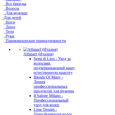
Все бренды
Волосы
Для мужчин
Для детей
Ноги
Лицо
Тело
Руки
Парикмахерские принадлежности
Alfaparf (Италия)
Semi di Lino - Уход за
волосами,
подчеркивающий вашу
естественную красоту
Blends Of Many -
Линия
профессиональных
продуктов для мужчин
Il Salone Milano -
Профессиональный
уход для волос
Lisse Design -
Трансформация волос