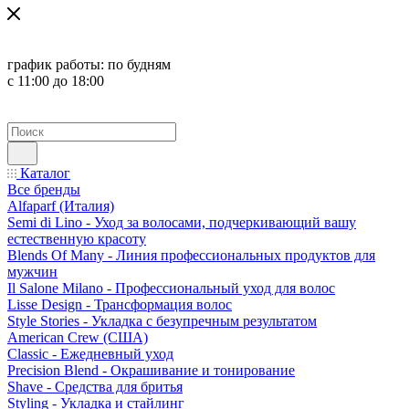
график работы:
по будням
с 11:00 до 18:00
Каталог
Все бренды
Alfaparf (Италия)
Semi di Lino - Уход за волосами, подчеркивающий вашу
естественную красоту
Blends Of Many - Линия профессиональных продуктов для
мужчин
Il Salone Milano - Профессиональный уход для волос
Lisse Design - Трансформация волос
Style Stories - Укладка с безупречным результатом
American Crew (США)
Classic - Ежедневный уход
Precision Blend - Окрашивание и тонирование
Shave - Средства для бритья
Styling - Укладка и стайлинг