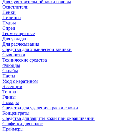
Для чувствительной кожи головы
Осветлители
Пенки
Пилинги
Пудры
Спреи
Термозащитные
Для укладки
Для расчесывания
Средства для химической завивки
Сыворотки
Технические средства
Флюиды
Скрабы
Пасты
Уход с кератином
Эссенции
Тоники
Глины
Помады
Средства для удаления краски с кожи
Концентраты
Средства для защиты кожи при окрашивании
Салфетки для волос
Праймеры