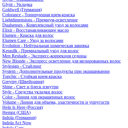
Glynt - Укладка
Goldwell (Германия)
Colorance - Тонирующая крем-краска
Lightdimensions - Премиум-осветление
Dualsenses - Комплексный уход за волосами
Elixir - Восстанавливающее масло
Elumen - Краска для волос
Elumen Care - Уход за волосами
Evolution - Нейтральная химическая завивка
Kerasilk - Премиальный уход для волос
Men Reshade - Экспресс-коррекция седины
New Blonde - Экспресс осветление для мелированных волос
Stylesign - Стайлинг
System - Дополнительные продукты при окрашивании
Topchic - Стойкая крем-краска
Greymy (Швейцария)
Shine - Свет и блеск изнутри
Style - Средства укладки волос
Color - Линия для окрашенных волос
Volume - Линия для объема, эластичности и упругости
Help Is Here (Россия)
Hempz (США)
Indola (Германия)
Indola Act Now
Indola Care