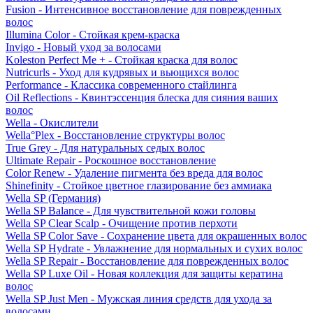
Fusion - Интенсивное восстановление для поврежденных
волос
Illumina Color - Стойкая крем-краска
Invigo - Новый уход за волосами
Koleston Perfect Me + - Стойкая краска для волос
Nutricurls - Уход для кудрявых и вьющихся волос
Performance - Классика современного стайлинга
Oil Reflections - Квинтэссенция блеска для сияния ваших
волос
Wella - Окислители
Wella°Plex - Восстановление структуры волос
True Grey - Для натуральных седых волос
Ultimate Repair - Роскошное восстановление
Color Renew - Удаление пигмента без вреда для волос
Shinefinity - Стойкое цветное глазирование без аммиака
Wella SP (Германия)
Wella SP Balance - Для чувствительной кожи головы
Wella SP Clear Scalp - Очищение против перхоти
Wella SP Color Save - Сохранение цвета для окрашенных волос
Wella SP Hydrate - Увлажнение для нормальных и сухих волос
Wella SP Repair - Восстановление для поврежденных волос
Wella SP Luxe Oil - Новая коллекция для защиты кератина
волос
Wella SP Just Men - Мужская линия средств для ухода за
волосами