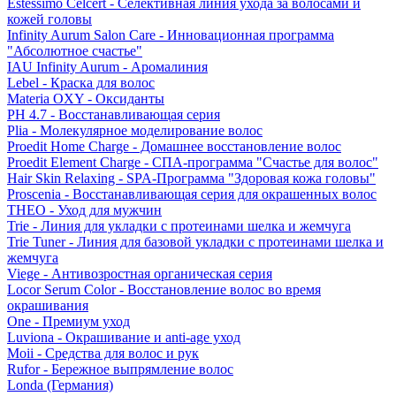
Estessimo Celcert - Селективная линия ухода за волосами и
кожей головы
Infinity Aurum Salon Care - Инновационная программа
"Абсолютное счастье"
IAU Infinity Aurum - Аромалиния
Lebel - Краска для волос
Materia OXY - Оксиданты
PH 4.7 - Восстанавливающая серия
Plia - Молекулярное моделирование волос
Proedit Home Charge - Домашнее восстановление волос
Proedit Element Charge - СПА-программа "Счастье для волос"
Hair Skin Relaxing - SPA-Программа "Здоровая кожа головы"
Proscenia - Восстанавливающая серия для окрашенных волос
THEO - Уход для мужчин
Trie - Линия для укладки с протеинами шелка и жемчуга
Trie Tuner - Линия для базовой укладки с протеинами шелка и
жемчуга
Viege - Антивозростная органическая серия
Locor Serum Color - Восстановление волос во время
окрашивания
One - Премиум уход
Luviona - Окрашивание и anti-age уход
Moii - Средства для волос и рук
Rufor - Бережное выпрямление волос
Londa (Германия)