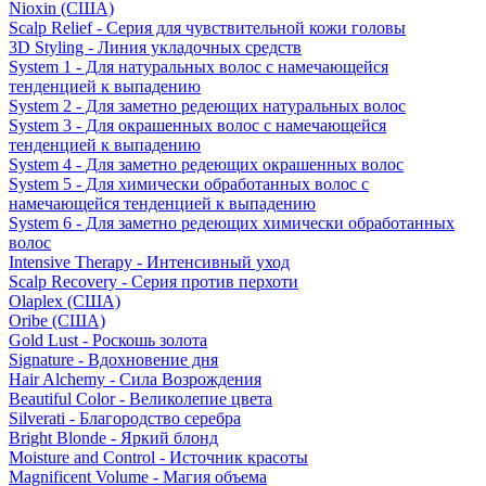
Nioxin (США)
Scalp Relief - Серия для чувствительной кожи головы
3D Styling - Линия укладочных средств
System 1 - Для натуральных волос с намечающейся
тенденцией к выпадению
System 2 - Для заметно редеющих натуральных волос
System 3 - Для окрашенных волос с намечающейся
тенденцией к выпадению
System 4 - Для заметно редеющих окрашенных волос
System 5 - Для химически обработанных волос с
намечающейся тенденцией к выпадению
System 6 - Для заметно редеющих химически обработанных
волос
Intensive Therapy - Интенсивный уход
Scalp Recovery - Серия против перхоти
Olaplex (США)
Oribe (США)
Gold Lust - Роскошь золота
Signature - Вдохновение дня
Hair Alchemy - Сила Возрождения
Beautiful Color - Великолепие цвета
Silverati - Благородство серебра
Bright Blonde - Яркий блонд
Moisture and Control - Источник красоты
Magnificent Volume - Магия объема