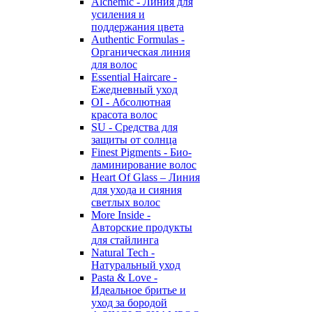
Alchemic - Линия для
усиления и
поддержания цвета
Authentic Formulas -
Органическая линия
для волос
Essential Haircare -
Eжедневный уход
OI - Абсолютная
красота волос
SU - Средства для
защиты от солнца
Finest Pigments - Био-
ламинирование волос
Heart Of Glass – Линия
для ухода и сияния
светлых волос
More Inside -
Авторские продукты
для стайлинга
Natural Tech -
Натуральный уход
Pasta & Love -
Идеальное бритье и
уход за бородой