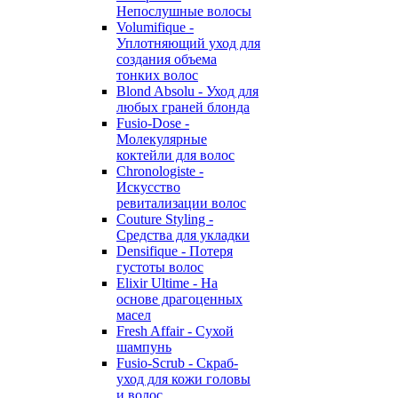
Непослушные волосы
Volumifique -
Уплотняющий уход для
создания объема
тонких волос
Blond Absolu - Уход для
любых граней блонда
Fusio-Dose -
Молекулярные
коктейли для волос
Chronologiste -
Искусство
ревитализации волос
Couture Styling -
Средства для укладки
Densifique - Потеря
густоты волос
Elixir Ultime - На
основе драгоценных
масел
Fresh Affair - Сухой
шампунь
Fusio-Scrub - Скраб-
уход для кожи головы
и волос