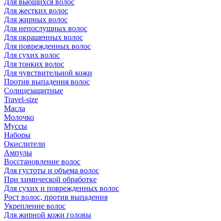
Для вьющихся волос
Для жестких волос
Для жирных волос
Для непослушных волос
Для окрашенных волос
Для поврежденных волос
Для сухих волос
Для тонких волос
Для чувствительной кожи
Против выпадения волос
Солнцезащитные
Travel-size
Масла
Молочко
Муссы
Наборы
Окислители
Ампулы
Восстановление волос
Для густоты и объема волос
При химической обработке
Для сухих и поврежденных волос
Рост волос, против выпадения
Укрепление волос
Для жирной кожи головы