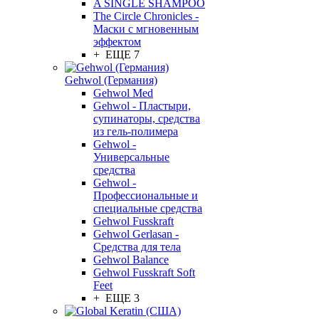
A SINGLE SHAMPOO
The Circle Chronicles -
Маски с мгновенным
эффектом
+ ЕЩЕ 7
Gehwol (Германия)
Gehwol Med
Gehwol - Пластыри,
супинаторы, средства
из гель-полимера
Gehwol -
Универсальные
средства
Gehwol -
Профессиональные и
специальные средства
Gehwol Fusskraft
Gehwol Gerlasan -
Средства для тела
Gehwol Balance
Gehwol Fusskraft Soft
Feet
+ ЕЩЕ 3