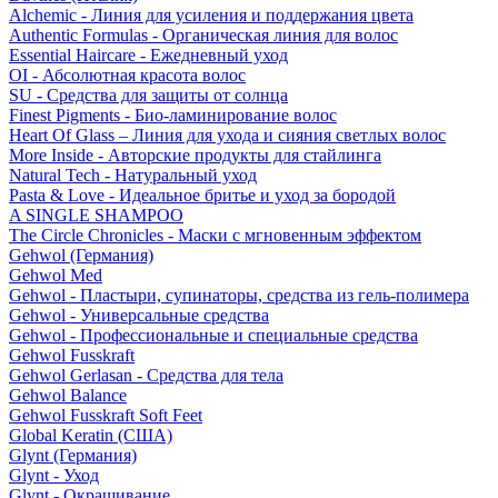
Alchemic - Линия для усиления и поддержания цвета
Authentic Formulas - Органическая линия для волос
Essential Haircare - Eжедневный уход
OI - Абсолютная красота волос
SU - Средства для защиты от солнца
Finest Pigments - Био-ламинирование волос
Heart Of Glass – Линия для ухода и сияния светлых волос
More Inside - Авторские продукты для стайлинга
Natural Tech - Натуральный уход
Pasta & Love - Идеальное бритье и уход за бородой
A SINGLE SHAMPOO
The Circle Chronicles - Маски с мгновенным эффектом
Gehwol (Германия)
Gehwol Med
Gehwol - Пластыри, супинаторы, средства из гель-полимера
Gehwol - Универсальные средства
Gehwol - Профессиональные и специальные средства
Gehwol Fusskraft
Gehwol Gerlasan - Средства для тела
Gehwol Balance
Gehwol Fusskraft Soft Feet
Global Keratin (США)
Glynt (Германия)
Glynt - Уход
Glynt - Окрашивание