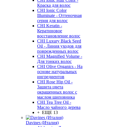
CHI Ionic Hair Color -
Краска для волос
CHI Ionic Color
Illuminate - Оттеночная
серия для волос
CHI Keratin -
Кератиновое
восстановление волос
CHI Luxury Black Seed
Oil - Линия уходов для
поврежденных волос
CHI Magnified Volume -
Для тонких волос
CHI Olive Organics - На
основе натуральных
ингредиентов
CHI Rose Hip Oil -
Защита цвета
окрашенных волос с
маслом шиповника
CHI Tea Tree Oil -
Масло чайного дерева
+ ЕЩЕ 13
Davines (Италия)