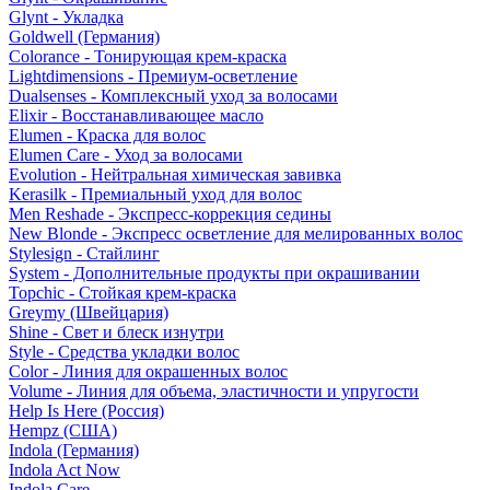
Glynt - Укладка
Goldwell (Германия)
Colorance - Тонирующая крем-краска
Lightdimensions - Премиум-осветление
Dualsenses - Комплексный уход за волосами
Elixir - Восстанавливающее масло
Elumen - Краска для волос
Elumen Care - Уход за волосами
Evolution - Нейтральная химическая завивка
Kerasilk - Премиальный уход для волос
Men Reshade - Экспресс-коррекция седины
New Blonde - Экспресс осветление для мелированных волос
Stylesign - Стайлинг
System - Дополнительные продукты при окрашивании
Topchic - Стойкая крем-краска
Greymy (Швейцария)
Shine - Свет и блеск изнутри
Style - Средства укладки волос
Color - Линия для окрашенных волос
Volume - Линия для объема, эластичности и упругости
Help Is Here (Россия)
Hempz (США)
Indola (Германия)
Indola Act Now
Indola Care