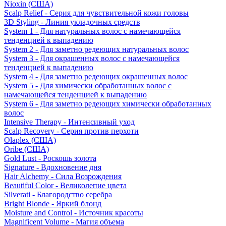
Nioxin (США)
Scalp Relief - Серия для чувствительной кожи головы
3D Styling - Линия укладочных средств
System 1 - Для натуральных волос с намечающейся
тенденцией к выпадению
System 2 - Для заметно редеющих натуральных волос
System 3 - Для окрашенных волос с намечающейся
тенденцией к выпадению
System 4 - Для заметно редеющих окрашенных волос
System 5 - Для химически обработанных волос с
намечающейся тенденцией к выпадению
System 6 - Для заметно редеющих химически обработанных
волос
Intensive Therapy - Интенсивный уход
Scalp Recovery - Серия против перхоти
Olaplex (США)
Oribe (США)
Gold Lust - Роскошь золота
Signature - Вдохновение дня
Hair Alchemy - Сила Возрождения
Beautiful Color - Великолепие цвета
Silverati - Благородство серебра
Bright Blonde - Яркий блонд
Moisture and Control - Источник красоты
Magnificent Volume - Магия объема