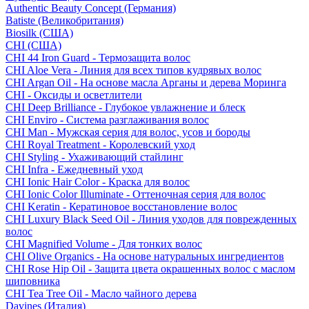
Authentic Beauty Concept (Германия)
Batiste (Великобритания)
Biosilk (США)
CHI (США)
CHI 44 Iron Guard - Термозащита волос
CHI Aloe Vera - Линия для всех типов кудрявых волос
CHI Argan Oil - На основе масла Арганы и дерева Моринга
CHI - Оксиды и осветлители
CHI Deep Brilliance - Глубокое увлажнение и блеск
CHI Enviro - Система разглаживания волос
CHI Man - Мужская серия для волос, усов и бороды
CHI Royal Treatment - Королевский уход
CHI Styling - Ухаживающий стайлинг
CHI Infra - Ежедневный уход
CHI Ionic Hair Color - Краска для волос
CHI Ionic Color Illuminate - Оттеночная серия для волос
CHI Keratin - Кератиновое восстановление волос
CHI Luxury Black Seed Oil - Линия уходов для поврежденных
волос
CHI Magnified Volume - Для тонких волос
CHI Olive Organics - На основе натуральных ингредиентов
CHI Rose Hip Oil - Защита цвета окрашенных волос с маслом
шиповника
CHI Tea Tree Oil - Масло чайного дерева
Davines (Италия)