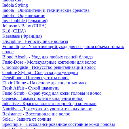
Indola Styling
Indola - Окислители и технические средства
Indola - Окрашивание
Invisibobble (Германия)
Johnson’s Baby (США)
K18 (США)
Kerastase (Франция)
Discipline - Непослушные волосы
Volumifique - Уплотняющий уход для создания объема тонких
волос
Blond Absolu - Уход для любых граней блонда
Fusio-Dose - Молекулярные коктейли для волос
Chronologiste - Искусство ревитализации волос
Couture Styling - Средства для укладки
Densifique - Потеря густоты волос
Elixir Ultime - На основе драгоценных масел
Fresh Affair - Сухой шампунь
Fusio-Scrub - Скраб-уход для кожи головы и волос
Genesis - Гамма против выпадения волос
Initialiste - Красота волос от корней до кончиков
Nutritive - Для сухих и чувствительных волос
Resistance - Восстановление волос
Soleil - Защита от солнца
Specifique - Несбалансированное состояние кожи головы