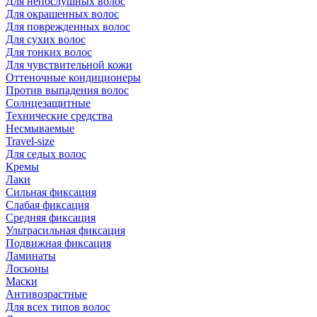
Для непослушных волос
Для окрашенных волос
Для поврежденных волос
Для сухих волос
Для тонких волос
Для чувствительной кожи
Оттеночные кондиционеры
Против выпадения волос
Солнцезащитные
Технические средства
Несмываемые
Travel-size
Для седых волос
Кремы
Лаки
Сильная фиксация
Слабая фиксация
Средняя фиксация
Ультрасильная фиксация
Подвижная фиксация
Ламинаты
Лосьоны
Маски
Антивозрастные
Для всех типов волос