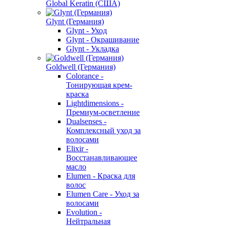
Global Keratin (США)
Glynt (Германия)
Glynt - Уход
Glynt - Окрашивание
Glynt - Укладка
Goldwell (Германия)
Colorance -
Тонирующая крем-
краска
Lightdimensions -
Премиум-осветление
Dualsenses -
Комплексный уход за
волосами
Elixir -
Восстанавливающее
масло
Elumen - Краска для
волос
Elumen Care - Уход за
волосами
Evolution -
Нейтральная