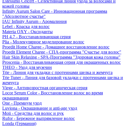
Estessimo Celcert - Селективная линия ухода за волосами и
кожей головы
Infinity Aurum Salon Care - Инновационная программа
"Абсолютное счастье"
IAU Infinity Aurum - Аромалиния
Lebel - Краска для волос
Materia OXY - Оксиданты
PH 4.7 - Восстанавливающая серия
Plia - Молекулярное моделирование волос
Proedit Home Charge - Домашнее восстановление волос
Proedit Element Charge - СПА-программа "Счастье для волос"
Hair Skin Relaxing - SPA-Программа "Здоровая кожа головы"
Proscenia - Восстанавливающая серия для окрашенных волос
THEO - Уход для мужчин
Trie - Линия для укладки с протеинами шелка и жемчуга
Trie Tuner - Линия для базовой укладки с протеинами шелка и
жемчуга
Viege - Антивозростная органическая серия
Locor Serum Color - Восстановление волос во время
окрашивания
One - Премиум уход
Luviona - Окрашивание и anti-age уход
Moii - Средства для волос и рук
Rufor - Бережное выпрямление волос
Londa (Германия)