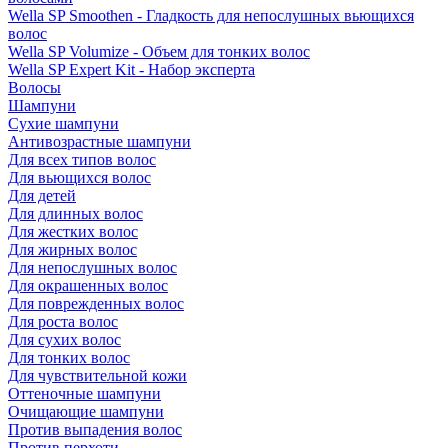
Wella SP Smoothen - Гладкость для непослушных вьющихся
волос
Wella SP Volumize - Объем для тонких волос
Wella SP Expert Kit - Набор эксперта
Волосы
Шампуни
Сухие шампуни
Антивозрастные шампуни
Для всех типов волос
Для вьющихся волос
Для детей
Для длинных волос
Для жестких волос
Для жирных волос
Для непослушных волос
Для окрашенных волос
Для поврежденных волос
Для роста волос
Для сухих волос
Для тонких волос
Для чувствительной кожи
Оттеночные шампуни
Очищающие шампуни
Против выпадения волос
Против перхоти