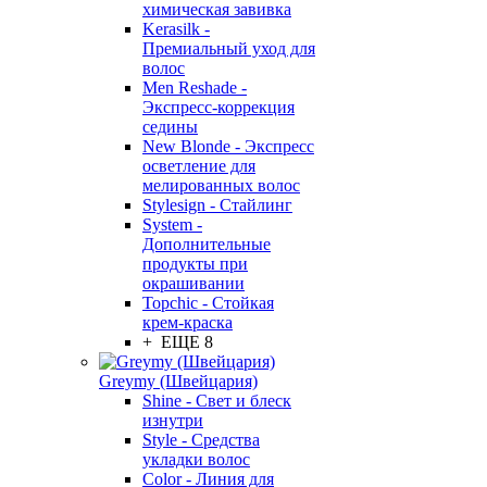
химическая завивка
Kerasilk -
Премиальный уход для
волос
Men Reshade -
Экспресс-коррекция
седины
New Blonde - Экспресс
осветление для
мелированных волос
Stylesign - Стайлинг
System -
Дополнительные
продукты при
окрашивании
Topchic - Стойкая
крем-краска
+ ЕЩЕ 8
Greymy (Швейцария)
Shine - Свет и блеск
изнутри
Style - Средства
укладки волос
Color - Линия для