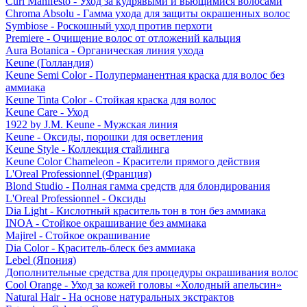
Curl Manifesto - Уход за кудрявыми и вьющимися волосами
Chroma Absolu - Гамма ухода для защиты окрашенных волос
Symbiose - Роскошный уход против перхоти
Premiere - Очищение волос от отложений кальция
Aura Botanica - Органическая линия ухода
Keune (Голландия)
Keune Semi Color - Полуперманентная краска для волос без
аммиака
Keune Tinta Color - Стойкая краска для волос
Keune Care - Уход
1922 by J.M. Keune - Мужская линия
Keune - Оксиды, порошки для осветления
Keune Style - Коллекция стайлинга
Keune Color Chameleon - Красители прямого действия
L'Oreal Professionnel (Франция)
Blond Studio - Полная гамма средств для блондирования
L'Oreal Professionnel - Оксиды
Dia Light - Кислотный краситель тон в тон без аммиака
INOA - Стойкое окрашивание без аммиака
Majirel - Стойкое окрашивание
Dia Color - Краситель-блеск без аммиака
Lebel (Япония)
Дополнительные средства для процедуры окрашивания волос
Cool Orange - Уход за кожей головы «Холодный апельсин»
Natural Hair - На основе натуральных экстрактов