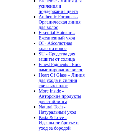
Alchemic - Линия для
усиления и
поддержания цвета
Authentic Formulas -
Органическая линия
для волос
Essential Haircare -
Eжедневный уход
OI - Абсолютная
красота волос
SU - Средства для
защиты от солнца
Finest Pigments - Био-
ламинирование волос
Heart Of Glass – Линия
для ухода и сияния
светлых волос
More Inside -
Авторские продукты
для стайлинга
Natural Tech -
Натуральный уход
Pasta & Love -
Идеальное бритье и
уход за бородой