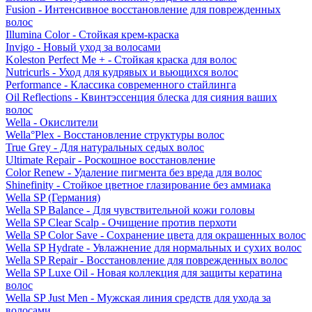
Fusion - Интенсивное восстановление для поврежденных
волос
Illumina Color - Стойкая крем-краска
Invigo - Новый уход за волосами
Koleston Perfect Me + - Стойкая краска для волос
Nutricurls - Уход для кудрявых и вьющихся волос
Performance - Классика современного стайлинга
Oil Reflections - Квинтэссенция блеска для сияния ваших
волос
Wella - Окислители
Wella°Plex - Восстановление структуры волос
True Grey - Для натуральных седых волос
Ultimate Repair - Роскошное восстановление
Color Renew - Удаление пигмента без вреда для волос
Shinefinity - Стойкое цветное глазирование без аммиака
Wella SP (Германия)
Wella SP Balance - Для чувствительной кожи головы
Wella SP Clear Scalp - Очищение против перхоти
Wella SP Color Save - Сохранение цвета для окрашенных волос
Wella SP Hydrate - Увлажнение для нормальных и сухих волос
Wella SP Repair - Восстановление для поврежденных волос
Wella SP Luxe Oil - Новая коллекция для защиты кератина
волос
Wella SP Just Men - Мужская линия средств для ухода за
волосами