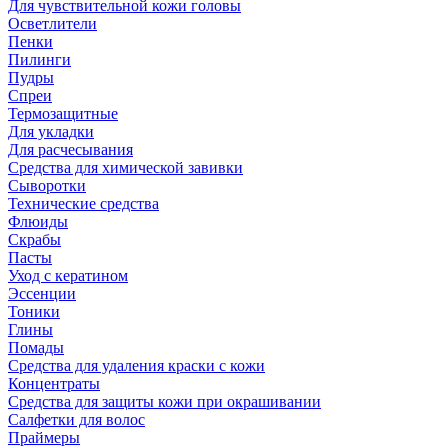
Для чувствительной кожи головы
Осветлители
Пенки
Пилинги
Пудры
Спреи
Термозащитные
Для укладки
Для расчесывания
Средства для химической завивки
Сыворотки
Технические средства
Флюиды
Скрабы
Пасты
Уход с кератином
Эссенции
Тоники
Глины
Помады
Средства для удаления краски с кожи
Концентраты
Средства для защиты кожи при окрашивании
Салфетки для волос
Праймеры