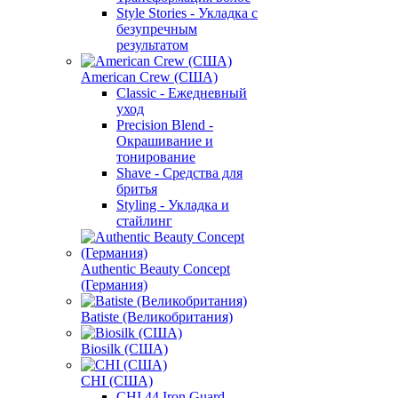
Style Stories - Укладка с
безупречным
результатом
American Crew (США)
Classic - Ежедневный
уход
Precision Blend -
Окрашивание и
тонирование
Shave - Средства для
бритья
Styling - Укладка и
стайлинг
Authentic Beauty Concept
(Германия)
Batiste (Великобритания)
Biosilk (США)
CHI (США)
CHI 44 Iron Guard -