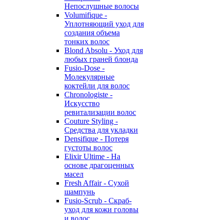
Непослушные волосы
Volumifique -
Уплотняющий уход для
создания объема
тонких волос
Blond Absolu - Уход для
любых граней блонда
Fusio-Dose -
Молекулярные
коктейли для волос
Chronologiste -
Искусство
ревитализации волос
Couture Styling -
Средства для укладки
Densifique - Потеря
густоты волос
Elixir Ultime - На
основе драгоценных
масел
Fresh Affair - Сухой
шампунь
Fusio-Scrub - Скраб-
уход для кожи головы
и волос