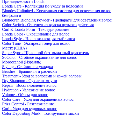
Принадлежности Londa
Londa Care - Коллекция по уходу за волосами
Blondes Unlimited - Креативная система для осветления волос
без фольги
Blondoran Blonding Powder - Препараты для осветления волос
Color Switch - Оттеночная краска прямого действия
Curl & Londa Form - Текстурирование
Londa Color - Окрашивание для волос
Londa Style - Новая коллекция стайлинга
Color Tune - Экспресс-тонер для волос
Matrix (США)
Super Sync - Щелочной безаммиачный краситель
SoColor - Стойкое окрашивание для волос
Moroccanoil (Израиль)
Styling - Стайлинг и укладка
Brushes - Брашинги и расчески
Treatment - Уход за волосами и кожей головы
Dry Shampoo - Сухие шампуни
Repair - Восстановление волос
Hydration - Увлажнение волос
Volume - Объем для волос
Color Care - Уход для окрашенных волос
Frizz Control - Разглаживание
Curl - Уход для кудрявых волос
Color Depositing Mask - Тонирующие маски