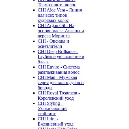
Термозащита волос
CHI Aloe Vera - Линия
для всех типов
кудрявых волос
CHI Argan Oil - На
основе масла Арганы и
дерева Моринга
CHI - Оксиды и
осветлители
CHI Deep Brilliance -
Глубокое увлажнение и
блеск
CHI Enviro - Система
разглаживания волос
CHI Man - Мужская
серия для волос, усов и
бороды
CHI Royal Treatment -
Королевский уход
CHI Styling -
Ухаживающий
стайлинг
CHI Infra -
Ежедневный уход