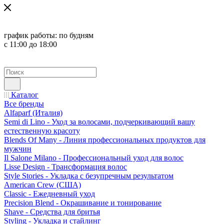
график работы:
по будням
с 11:00 до 18:00
Каталог
Все бренды
Alfaparf (Италия)
Semi di Lino - Уход за волосами, подчеркивающий вашу
естественную красоту
Blends Of Many - Линия профессиональных продуктов для
мужчин
Il Salone Milano - Профессиональный уход для волос
Lisse Design - Трансформация волос
Style Stories - Укладка с безупречным результатом
American Crew (США)
Classic - Ежедневный уход
Precision Blend - Окрашивание и тонирование
Shave - Средства для бритья
Styling - Укладка и стайлинг