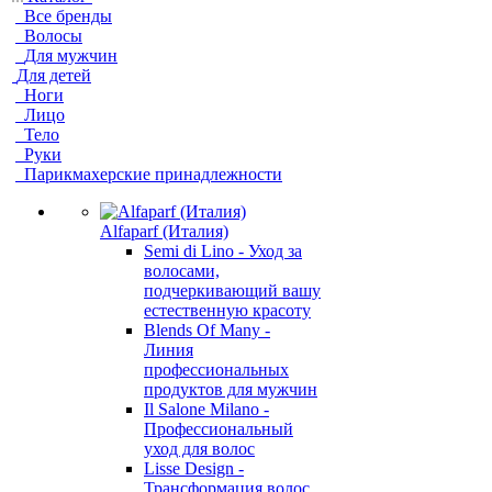
Все бренды
Волосы
Для мужчин
Для детей
Ноги
Лицо
Тело
Руки
Парикмахерские принадлежности
Alfaparf (Италия)
Semi di Lino - Уход за
волосами,
подчеркивающий вашу
естественную красоту
Blends Of Many -
Линия
профессиональных
продуктов для мужчин
Il Salone Milano -
Профессиональный
уход для волос
Lisse Design -
Трансформация волос