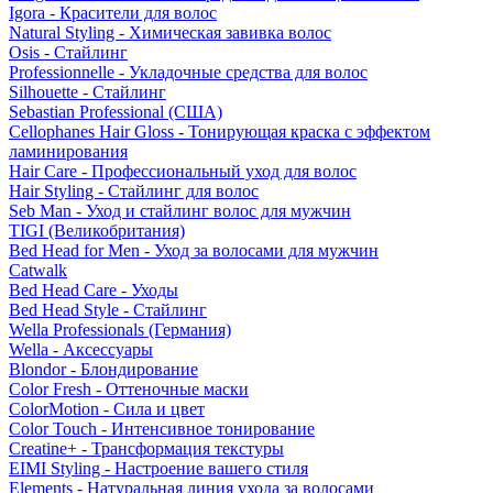
Igora - Красители для волос
Natural Styling - Химическая завивка волос
Osis - Стайлинг
Professionnelle - Укладочные средства для волос
Silhouette - Стайлинг
Sebastian Professional (США)
Cellophanes Hair Gloss - Тонирующая краска с эффектом
ламинирования
Hair Care - Профессиональный уход для волос
Hair Styling - Стайлинг для волос
Seb Man - Уход и стайлинг волос для мужчин
TIGI (Великобритания)
Bed Head for Men - Уход за волосами для мужчин
Catwalk
Bed Head Care - Уходы
Bed Head Style - Стайлинг
Wella Professionals (Германия)
Wella - Аксессуары
Blondor - Блондирование
Color Fresh - Оттеночные маски
ColorMotion - Сила и цвет
Color Touch - Интенсивное тонирование
Creatine+ - Трансформация текстуры
EIMI Styling - Настроение вашего стиля
Elements - Натуральная линия ухода за волосами