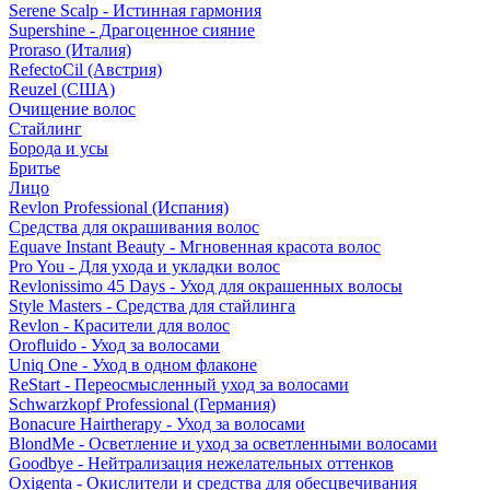
Serene Scalp - Истинная гармония
Supershine - Драгоценное сияние
Proraso (Италия)
RefectoCil (Австрия)
Reuzel (США)
Очищение волос
Стайлинг
Борода и усы
Бритье
Лицо
Revlon Professional (Испания)
Средства для окрашивания волос
Equave Instant Beauty - Мгновенная красота волос
Pro You - Для ухода и укладки волос
Revlonissimo 45 Days - Уход для окрашенных волосы
Style Masters - Средства для стайлинга
Revlon - Красители для волос
Orofluido - Уход за волосами
Uniq One - Уход в одном флаконе
ReStart - Переосмысленный уход за волосами
Schwarzkopf Professional (Германия)
Bonacure Hairtherapy - Уход за волосами
BlondMe - Осветление и уход за осветленными волосами
Goodbye - Нейтрализация нежелательных оттенков
Oxigenta - Окислители и средства для обесцвечивания