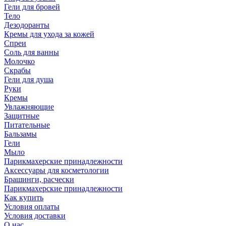
Гели для бровей
Тело
Дезодоранты
Кремы для ухода за кожей
Спреи
Соль для ванны
Молочко
Скрабы
Гели для душа
Руки
Кремы
Увлажняющие
Защитные
Питательные
Бальзамы
Гели
Мыло
Парикмахерские принадлежности
Аксессуары для косметологии
Брашинги, расчески
Парикмахерские принадлежности
Как купить
Условия оплаты
Условия доставки
О нас