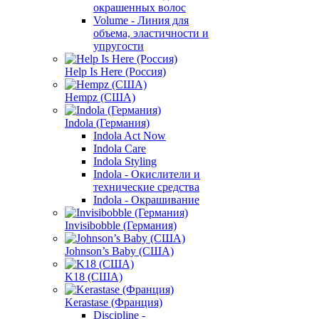
окрашенных волос
Volume - Линия для
объема, эластичности и
упругости
Help Is Here (Россия)
Hempz (США)
Indola (Германия)
Indola Act Now
Indola Care
Indola Styling
Indola - Окислители и
технические средства
Indola - Окрашивание
Invisibobble (Германия)
Johnson’s Baby (США)
K18 (США)
Kerastase (Франция)
Discipline -