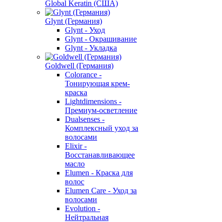
Global Keratin (США)
Glynt (Германия)
Glynt - Уход
Glynt - Окрашивание
Glynt - Укладка
Goldwell (Германия)
Colorance -
Тонирующая крем-
краска
Lightdimensions -
Премиум-осветление
Dualsenses -
Комплексный уход за
волосами
Elixir -
Восстанавливающее
масло
Elumen - Краска для
волос
Elumen Care - Уход за
волосами
Evolution -
Нейтральная