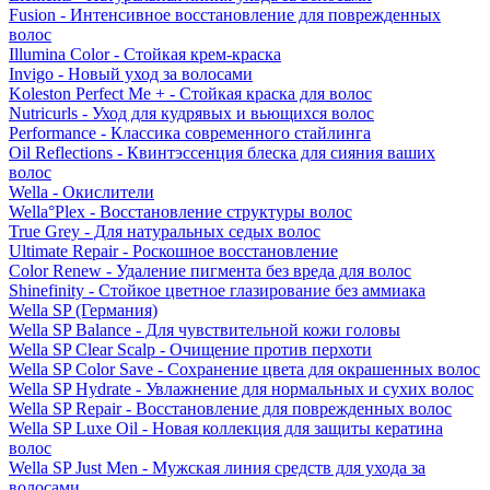
Fusion - Интенсивное восстановление для поврежденных
волос
Illumina Color - Стойкая крем-краска
Invigo - Новый уход за волосами
Koleston Perfect Me + - Стойкая краска для волос
Nutricurls - Уход для кудрявых и вьющихся волос
Performance - Классика современного стайлинга
Oil Reflections - Квинтэссенция блеска для сияния ваших
волос
Wella - Окислители
Wella°Plex - Восстановление структуры волос
True Grey - Для натуральных седых волос
Ultimate Repair - Роскошное восстановление
Color Renew - Удаление пигмента без вреда для волос
Shinefinity - Стойкое цветное глазирование без аммиака
Wella SP (Германия)
Wella SP Balance - Для чувствительной кожи головы
Wella SP Clear Scalp - Очищение против перхоти
Wella SP Color Save - Сохранение цвета для окрашенных волос
Wella SP Hydrate - Увлажнение для нормальных и сухих волос
Wella SP Repair - Восстановление для поврежденных волос
Wella SP Luxe Oil - Новая коллекция для защиты кератина
волос
Wella SP Just Men - Мужская линия средств для ухода за
волосами