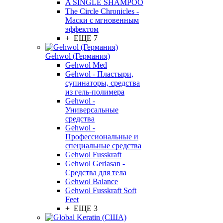
A SINGLE SHAMPOO
The Circle Chronicles -
Маски с мгновенным
эффектом
+ ЕЩЕ 7
Gehwol (Германия)
Gehwol Med
Gehwol - Пластыри,
супинаторы, средства
из гель-полимера
Gehwol -
Универсальные
средства
Gehwol -
Профессиональные и
специальные средства
Gehwol Fusskraft
Gehwol Gerlasan -
Средства для тела
Gehwol Balance
Gehwol Fusskraft Soft
Feet
+ ЕЩЕ 3