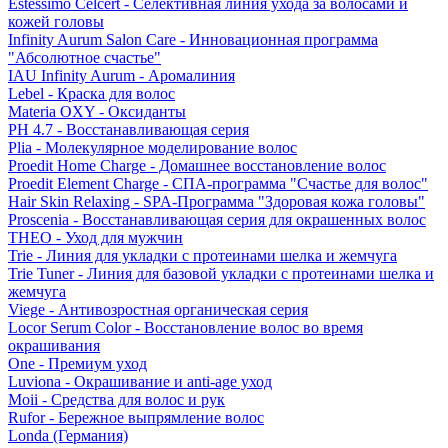
Estessimo Celcert - Селективная линия ухода за волосами и
кожей головы
Infinity Aurum Salon Care - Инновационная программа
"Абсолютное счастье"
IAU Infinity Aurum - Аромалиния
Lebel - Краска для волос
Materia OXY - Оксиданты
PH 4.7 - Восстанавливающая серия
Plia - Молекулярное моделирование волос
Proedit Home Charge - Домашнее восстановление волос
Proedit Element Charge - СПА-программа "Счастье для волос"
Hair Skin Relaxing - SPA-Программа "Здоровая кожа головы"
Proscenia - Восстанавливающая серия для окрашенных волос
THEO - Уход для мужчин
Trie - Линия для укладки с протеинами шелка и жемчуга
Trie Tuner - Линия для базовой укладки с протеинами шелка и
жемчуга
Viege - Антивозростная органическая серия
Locor Serum Color - Восстановление волос во время
окрашивания
One - Премиум уход
Luviona - Окрашивание и anti-age уход
Moii - Средства для волос и рук
Rufor - Бережное выпрямление волос
Londa (Германия)