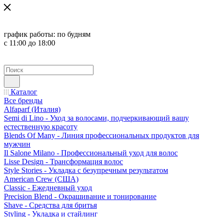
график работы:
по будням
с 11:00 до 18:00
Каталог
Все бренды
Alfaparf (Италия)
Semi di Lino - Уход за волосами, подчеркивающий вашу
естественную красоту
Blends Of Many - Линия профессиональных продуктов для
мужчин
Il Salone Milano - Профессиональный уход для волос
Lisse Design - Трансформация волос
Style Stories - Укладка с безупречным результатом
American Crew (США)
Classic - Ежедневный уход
Precision Blend - Окрашивание и тонирование
Shave - Средства для бритья
Styling - Укладка и стайлинг