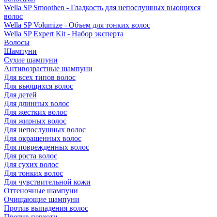
Wella SP Smoothen - Гладкость для непослушных вьющихся
волос
Wella SP Volumize - Объем для тонких волос
Wella SP Expert Kit - Набор эксперта
Волосы
Шампуни
Сухие шампуни
Антивозрастные шампуни
Для всех типов волос
Для вьющихся волос
Для детей
Для длинных волос
Для жестких волос
Для жирных волос
Для непослушных волос
Для окрашенных волос
Для поврежденных волос
Для роста волос
Для сухих волос
Для тонких волос
Для чувствительной кожи
Оттеночные шампуни
Очищающие шампуни
Против выпадения волос
Против перхоти