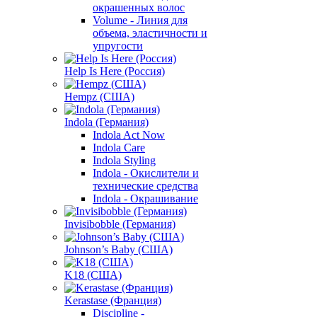
окрашенных волос
Volume - Линия для
объема, эластичности и
упругости
Help Is Here (Россия)
Hempz (США)
Indola (Германия)
Indola Act Now
Indola Care
Indola Styling
Indola - Окислители и
технические средства
Indola - Окрашивание
Invisibobble (Германия)
Johnson’s Baby (США)
K18 (США)
Kerastase (Франция)
Discipline -