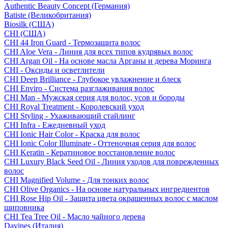
Authentic Beauty Concept (Германия)
Batiste (Великобритания)
Biosilk (США)
CHI (США)
CHI 44 Iron Guard - Термозащита волос
CHI Aloe Vera - Линия для всех типов кудрявых волос
CHI Argan Oil - На основе масла Арганы и дерева Моринга
CHI - Оксиды и осветлители
CHI Deep Brilliance - Глубокое увлажнение и блеск
CHI Enviro - Система разглаживания волос
CHI Man - Мужская серия для волос, усов и бороды
CHI Royal Treatment - Королевский уход
CHI Styling - Ухаживающий стайлинг
CHI Infra - Ежедневный уход
CHI Ionic Hair Color - Краска для волос
CHI Ionic Color Illuminate - Оттеночная серия для волос
CHI Keratin - Кератиновое восстановление волос
CHI Luxury Black Seed Oil - Линия уходов для поврежденных
волос
CHI Magnified Volume - Для тонких волос
CHI Olive Organics - На основе натуральных ингредиентов
CHI Rose Hip Oil - Защита цвета окрашенных волос с маслом
шиповника
CHI Tea Tree Oil - Масло чайного дерева
Davines (Италия)