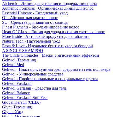
Alchemic - Линия для усиления и поддержания цвета
Authentic Formulas - Органическая линия для волос
Essential Haircare - Eжедневный уход
OI - Абсолютная красота волос
SU - Средства для защиты от солнца
Finest Pigments - Био-ламинирование волос
Heart Of Glass – Линия для ухода и сияния светлых волос
More Inside - Авторские продукты для стайлинга
Natural Tech - Натуральный уход
Pasta & Love - Идеальное бритье и уход за бородой
A SINGLE SHAMPOO
The Circle Chronicles - Маски с мгновенным эффектом
Gehwol (Германия)
Gehwol Med
Gehwol - Пластыри, супинаторы, средства из гель-полимера
Gehwol - Универсальные средства
Gehwol - Профессиональные и специальные средства
Gehwol Fusskraft
Gehwol Gerlasan - Средства для тела
Gehwol Balance
Gehwol Fusskraft Soft Feet
Global Keratin (США)
Glynt (Германия)
Glynt - Уход
Glynt - Окрашивание