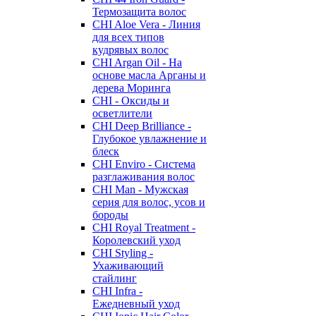
Термозащита волос
CHI Aloe Vera - Линия
для всех типов
кудрявых волос
CHI Argan Oil - На
основе масла Арганы и
дерева Моринга
CHI - Оксиды и
осветлители
CHI Deep Brilliance -
Глубокое увлажнение и
блеск
CHI Enviro - Система
разглаживания волос
CHI Man - Мужская
серия для волос, усов и
бороды
CHI Royal Treatment -
Королевский уход
CHI Styling -
Ухаживающий
стайлинг
CHI Infra -
Ежедневный уход