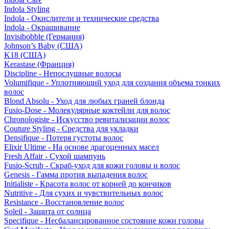
Indola Styling
Indola - Окислители и технические средства
Indola - Окрашивание
Invisibobble (Германия)
Johnson’s Baby (США)
K18 (США)
Kerastase (Франция)
Discipline - Непослушные волосы
Volumifique - Уплотняющий уход для создания объема тонких
волос
Blond Absolu - Уход для любых граней блонда
Fusio-Dose - Молекулярные коктейли для волос
Chronologiste - Искусство ревитализации волос
Couture Styling - Средства для укладки
Densifique - Потеря густоты волос
Elixir Ultime - На основе драгоценных масел
Fresh Affair - Сухой шампунь
Fusio-Scrub - Скраб-уход для кожи головы и волос
Genesis - Гамма против выпадения волос
Initialiste - Красота волос от корней до кончиков
Nutritive - Для сухих и чувствительных волос
Resistance - Восстановление волос
Soleil - Защита от солнца
Specifique - Несбалансированное состояние кожи головы