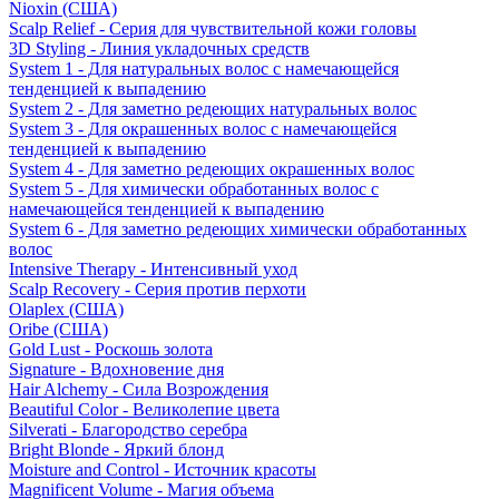
Nioxin (США)
Scalp Relief - Серия для чувствительной кожи головы
3D Styling - Линия укладочных средств
System 1 - Для натуральных волос с намечающейся
тенденцией к выпадению
System 2 - Для заметно редеющих натуральных волос
System 3 - Для окрашенных волос с намечающейся
тенденцией к выпадению
System 4 - Для заметно редеющих окрашенных волос
System 5 - Для химически обработанных волос с
намечающейся тенденцией к выпадению
System 6 - Для заметно редеющих химически обработанных
волос
Intensive Therapy - Интенсивный уход
Scalp Recovery - Серия против перхоти
Olaplex (США)
Oribe (США)
Gold Lust - Роскошь золота
Signature - Вдохновение дня
Hair Alchemy - Сила Возрождения
Beautiful Color - Великолепие цвета
Silverati - Благородство серебра
Bright Blonde - Яркий блонд
Moisture and Control - Источник красоты
Magnificent Volume - Магия объема