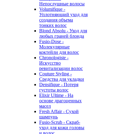
Непослушные волосы
Volumifique -
Уплотняющий уход для
создания объема
тонких волос
Blond Absolu - Уход для
любых граней блонда
Fusio-Dose -
Молекулярные
коктейли для волос
Chronologiste -
Искусство
ревитализации волос
Couture Styling -
Средства для укладки
Densifique - Потеря
густоты волос
Elixir Ultime - На
основе драгоценных
масел
Fresh Affair - Сухой
шампунь
Fusio-Scrub - Скраб-
уход для кожи головы
и волос