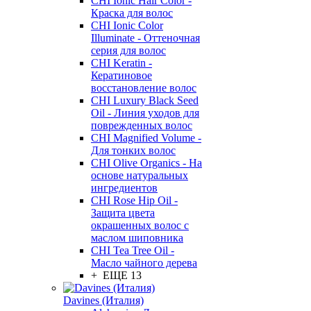
CHI Ionic Hair Color -
Краска для волос
CHI Ionic Color
Illuminate - Оттеночная
серия для волос
CHI Keratin -
Кератиновое
восстановление волос
CHI Luxury Black Seed
Oil - Линия уходов для
поврежденных волос
CHI Magnified Volume -
Для тонких волос
CHI Olive Organics - На
основе натуральных
ингредиентов
CHI Rose Hip Oil -
Защита цвета
окрашенных волос с
маслом шиповника
CHI Tea Tree Oil -
Масло чайного дерева
+ ЕЩЕ 13
Davines (Италия)