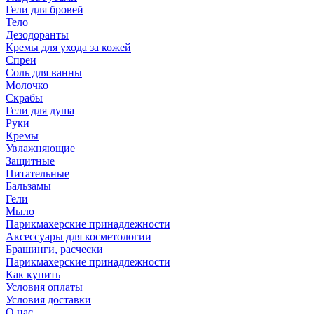
Гели для бровей
Тело
Дезодоранты
Кремы для ухода за кожей
Спреи
Соль для ванны
Молочко
Скрабы
Гели для душа
Руки
Кремы
Увлажняющие
Защитные
Питательные
Бальзамы
Гели
Мыло
Парикмахерские принадлежности
Аксессуары для косметологии
Брашинги, расчески
Парикмахерские принадлежности
Как купить
Условия оплаты
Условия доставки
О нас