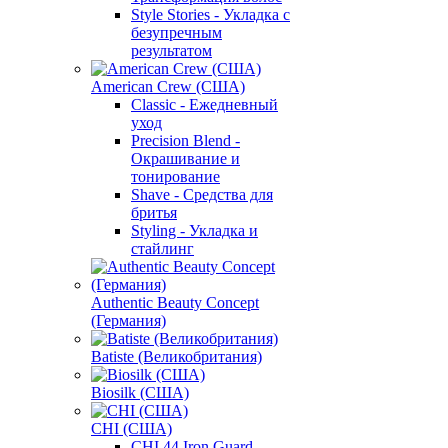
Style Stories - Укладка с
безупречным
результатом
American Crew (США)
Classic - Ежедневный
уход
Precision Blend -
Окрашивание и
тонирование
Shave - Средства для
бритья
Styling - Укладка и
стайлинг
Authentic Beauty Concept
(Германия)
Batiste (Великобритания)
Biosilk (США)
CHI (США)
CHI 44 Iron Guard -