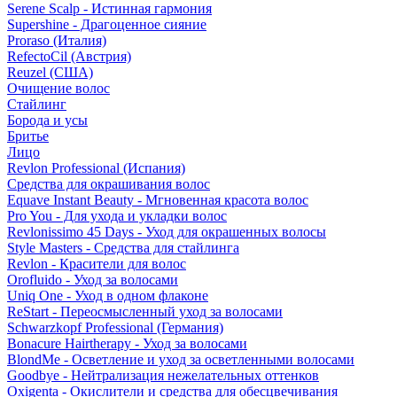
Serene Scalp - Истинная гармония
Supershine - Драгоценное сияние
Proraso (Италия)
RefectoCil (Австрия)
Reuzel (США)
Очищение волос
Стайлинг
Борода и усы
Бритье
Лицо
Revlon Professional (Испания)
Средства для окрашивания волос
Equave Instant Beauty - Мгновенная красота волос
Pro You - Для ухода и укладки волос
Revlonissimo 45 Days - Уход для окрашенных волосы
Style Masters - Средства для стайлинга
Revlon - Красители для волос
Orofluido - Уход за волосами
Uniq One - Уход в одном флаконе
ReStart - Переосмысленный уход за волосами
Schwarzkopf Professional (Германия)
Bonacure Hairtherapy - Уход за волосами
BlondMe - Осветление и уход за осветленными волосами
Goodbye - Нейтрализация нежелательных оттенков
Oxigenta - Окислители и средства для обесцвечивания