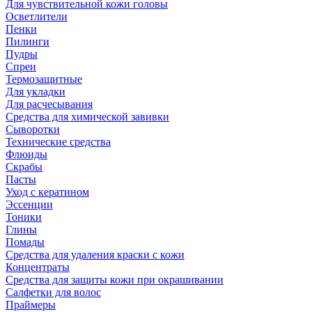
Для чувствительной кожи головы
Осветлители
Пенки
Пилинги
Пудры
Спреи
Термозащитные
Для укладки
Для расчесывания
Средства для химической завивки
Сыворотки
Технические средства
Флюиды
Скрабы
Пасты
Уход с кератином
Эссенции
Тоники
Глины
Помады
Средства для удаления краски с кожи
Концентраты
Средства для защиты кожи при окрашивании
Салфетки для волос
Праймеры