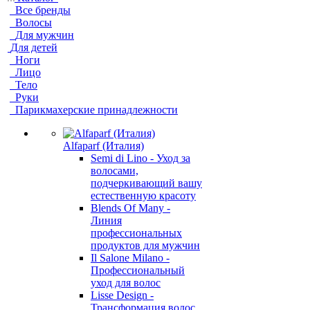
Все бренды
Волосы
Для мужчин
Для детей
Ноги
Лицо
Тело
Руки
Парикмахерские принадлежности
Alfaparf (Италия)
Semi di Lino - Уход за
волосами,
подчеркивающий вашу
естественную красоту
Blends Of Many -
Линия
профессиональных
продуктов для мужчин
Il Salone Milano -
Профессиональный
уход для волос
Lisse Design -
Трансформация волос