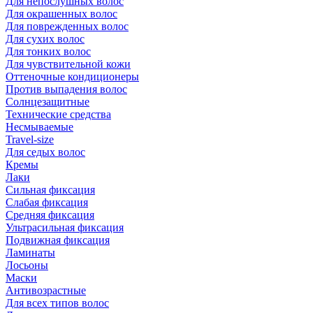
Для непослушных волос
Для окрашенных волос
Для поврежденных волос
Для сухих волос
Для тонких волос
Для чувствительной кожи
Оттеночные кондиционеры
Против выпадения волос
Солнцезащитные
Технические средства
Несмываемые
Travel-size
Для седых волос
Кремы
Лаки
Сильная фиксация
Слабая фиксация
Средняя фиксация
Ультрасильная фиксация
Подвижная фиксация
Ламинаты
Лосьоны
Маски
Антивозрастные
Для всех типов волос