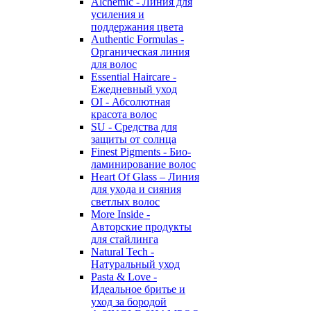
Alchemic - Линия для
усиления и
поддержания цвета
Authentic Formulas -
Органическая линия
для волос
Essential Haircare -
Eжедневный уход
OI - Абсолютная
красота волос
SU - Средства для
защиты от солнца
Finest Pigments - Био-
ламинирование волос
Heart Of Glass – Линия
для ухода и сияния
светлых волос
More Inside -
Авторские продукты
для стайлинга
Natural Tech -
Натуральный уход
Pasta & Love -
Идеальное бритье и
уход за бородой