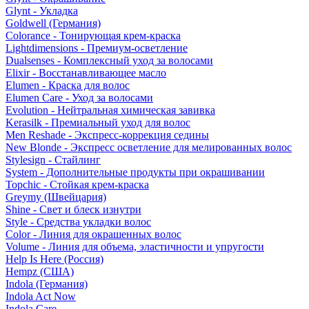
Glynt - Укладка
Goldwell (Германия)
Colorance - Тонирующая крем-краска
Lightdimensions - Премиум-осветление
Dualsenses - Комплексный уход за волосами
Elixir - Восстанавливающее масло
Elumen - Краска для волос
Elumen Care - Уход за волосами
Evolution - Нейтральная химическая завивка
Kerasilk - Премиальный уход для волос
Men Reshade - Экспресс-коррекция седины
New Blonde - Экспресс осветление для мелированных волос
Stylesign - Стайлинг
System - Дополнительные продукты при окрашивании
Topchic - Стойкая крем-краска
Greymy (Швейцария)
Shine - Свет и блеск изнутри
Style - Средства укладки волос
Color - Линия для окрашенных волос
Volume - Линия для объема, эластичности и упругости
Help Is Here (Россия)
Hempz (США)
Indola (Германия)
Indola Act Now
Indola Care