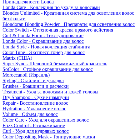
Принадлежности Londa
Londa Care - Коллекция по уходу за волосами
Blondes Unlimited - Креативная система для осветления волос
без фольги
Blondoran Blonding Powder - Препараты для осветления волос
Color Switch - Оттеночная краска прямого действия
Curl & Londa Form - Текстурирование
Londa Color - Окрашивание для волос
Londa Style - Новая коллекция стайлинга
Color Tune - Экспресс-тонер для волос
Matrix (США)
Super Sync - Щелочной безаммиачный краситель
SoColor - Стойкое окрашивание для волос
Moroccanoil (Израиль)
Styling - Стайлинг и укладка
Brushes - Брашинги и расчески
Treatment - Уход за волосами и кожей головы
Dry Shampoo - Сухие шампуни
Repair - Восстановление волос
Hydration - Увлажнение волос
Volume - Объем для волос
Color Care - Уход для окрашенных волос
Frizz Control - Разглаживание
Curl - Уход для кудрявых волос
Color Depositing Mask - Тонирующие маски