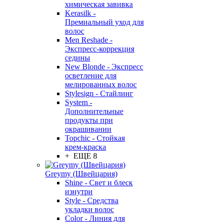
химическая завивка
Kerasilk -
Премиальный уход для
волос
Men Reshade -
Экспресс-коррекция
седины
New Blonde - Экспресс
осветление для
мелированных волос
Stylesign - Стайлинг
System -
Дополнительные
продукты при
окрашивании
Topchic - Стойкая
крем-краска
+ ЕЩЕ 8
Greymy (Швейцария)
Shine - Свет и блеск
изнутри
Style - Средства
укладки волос
Color - Линия для