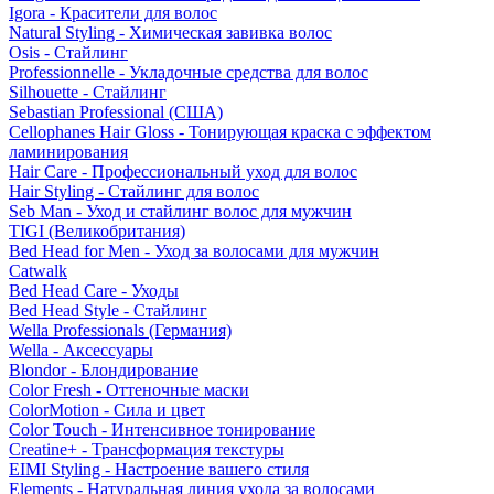
Igora - Красители для волос
Natural Styling - Химическая завивка волос
Osis - Стайлинг
Professionnelle - Укладочные средства для волос
Silhouette - Стайлинг
Sebastian Professional (США)
Cellophanes Hair Gloss - Тонирующая краска с эффектом
ламинирования
Hair Care - Профессиональный уход для волос
Hair Styling - Стайлинг для волос
Seb Man - Уход и стайлинг волос для мужчин
TIGI (Великобритания)
Bed Head for Men - Уход за волосами для мужчин
Catwalk
Bed Head Care - Уходы
Bed Head Style - Стайлинг
Wella Professionals (Германия)
Wella - Аксессуары
Blondor - Блондирование
Color Fresh - Оттеночные маски
ColorMotion - Сила и цвет
Color Touch - Интенсивное тонирование
Creatine+ - Трансформация текстуры
EIMI Styling - Настроение вашего стиля
Elements - Натуральная линия ухода за волосами