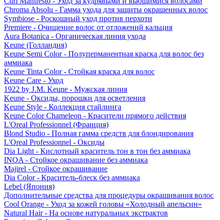
Curl Manifesto - Уход за кудрявыми и вьющимися волосами
Chroma Absolu - Гамма ухода для защиты окрашенных волос
Symbiose - Роскошный уход против перхоти
Premiere - Очищение волос от отложений кальция
Aura Botanica - Органическая линия ухода
Keune (Голландия)
Keune Semi Color - Полуперманентная краска для волос без
аммиака
Keune Tinta Color - Стойкая краска для волос
Keune Care - Уход
1922 by J.M. Keune - Мужская линия
Keune - Оксиды, порошки для осветления
Keune Style - Коллекция стайлинга
Keune Color Chameleon - Красители прямого действия
L'Oreal Professionnel (Франция)
Blond Studio - Полная гамма средств для блондирования
L'Oreal Professionnel - Оксиды
Dia Light - Кислотный краситель тон в тон без аммиака
INOA - Стойкое окрашивание без аммиака
Majirel - Стойкое окрашивание
Dia Color - Краситель-блеск без аммиака
Lebel (Япония)
Дополнительные средства для процедуры окрашивания волос
Cool Orange - Уход за кожей головы «Холодный апельсин»
Natural Hair - На основе натуральных экстрактов