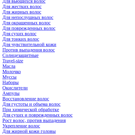
Для вьющихся волос
Для жестких волос
Для жирных волос
Для непослушных волос
Для окрашенных волос
Для поврежденных волос
Для сухих волос
Для тонких волос
Для чувствительной кожи
Против выпадения волос
Солнцезащитные
Travel-size
Масла
Молочко
Муссы
Наборы
Окислители
Ампулы
Восстановление волос
Для густоты и объема волос
При химической обработке
Для сухих и поврежденных волос
Рост волос, против выпадения
Укрепление волос
Для жирной кожи головы