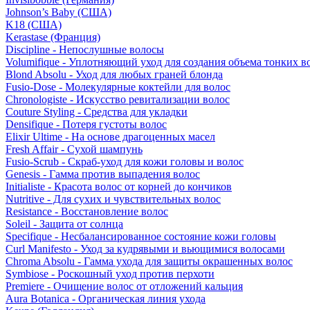
Johnson’s Baby (США)
K18 (США)
Kerastase (Франция)
Discipline - Непослушные волосы
Volumifique - Уплотняющий уход для создания объема тонких в
Blond Absolu - Уход для любых граней блонда
Fusio-Dose - Молекулярные коктейли для волос
Chronologiste - Искусство ревитализации волос
Couture Styling - Средства для укладки
Densifique - Потеря густоты волос
Elixir Ultime - На основе драгоценных масел
Fresh Affair - Сухой шампунь
Fusio-Scrub - Скраб-уход для кожи головы и волос
Genesis - Гамма против выпадения волос
Initialiste - Красота волос от корней до кончиков
Nutritive - Для сухих и чувствительных волос
Resistance - Восстановление волос
Soleil - Защита от солнца
Specifique - Несбалансированное состояние кожи головы
Curl Manifesto - Уход за кудрявыми и вьющимися волосами
Chroma Absolu - Гамма ухода для защиты окрашенных волос
Symbiose - Роскошный уход против перхоти
Premiere - Очищение волос от отложений кальция
Aura Botanica - Органическая линия ухода