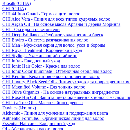
Biosilk (США)
CHI (США)
CHI 44 Iron Guard - Термозащита волос
CHI Aloe Vera - Линия для всех типов кудрявых волос
CHI Argan Oil - На основе масла Арганы и дерева Моринга
CHI - Оксиды и осветлители
CHI Deep Brilliance - Глубокое увлажнение и блеск
CHI Enviro - Система разглаживания волос
CHI Man - Мужская серия для волос, усов и бороды
CHI Royal Treatment - Королевский уход
CHI Styling - Ухаживающий стайлинг
CHI Infra - Ежедневный уход
CHI Ionic Hair Color - Краска для волос
CHI Ionic Color Illuminate - Оттеночная серия для волос
CHI Keratin - Кератиновое восстановление волос
CHI Luxury Black Seed Oil - Линия уходов для поврежденных в
CHI Magnified Volume - Для тонких волос
CHI Olive Organics - На основе натуральных ингредиентов
CHI Rose Hip Oil - Защита цвета окрашенных волос с маслом 
CHI Tea Tree Oil - Масло чайного дерева
Davines (Италия)
Alchemic - Линия для усиления и поддержания цвета
Authentic Formulas - Органическая линия для волос
Essential Haircare - Eжедневный уход
OI - Абсолютная красота волос