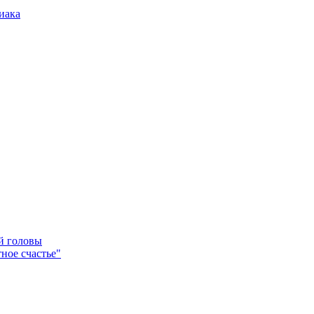
иака
ей головы
ное счастье"