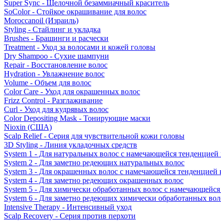
Super Sync - Щелочной безаммиачный краситель
SoColor - Стойкое окрашивание для волос
Moroccanoil (Израиль)
Styling - Стайлинг и укладка
Brushes - Брашинги и расчески
Treatment - Уход за волосами и кожей головы
Dry Shampoo - Сухие шампуни
Repair - Восстановление волос
Hydration - Увлажнение волос
Volume - Объем для волос
Color Care - Уход для окрашенных волос
Frizz Control - Разглаживание
Curl - Уход для кудрявых волос
Color Depositing Mask - Тонирующие маски
Nioxin (США)
Scalp Relief - Серия для чувствительной кожи головы
3D Styling - Линия укладочных средств
System 1 - Для натуральных волос с намечающейся тенденцией
System 2 - Для заметно редеющих натуральных волос
System 3 - Для окрашенных волос с намечающейся тенденцией
System 4 - Для заметно редеющих окрашенных волос
System 5 - Для химически обработанных волос с намечающейс
System 6 - Для заметно редеющих химически обработанных вол
Intensive Therapy - Интенсивный уход
Scalp Recovery - Серия против перхоти