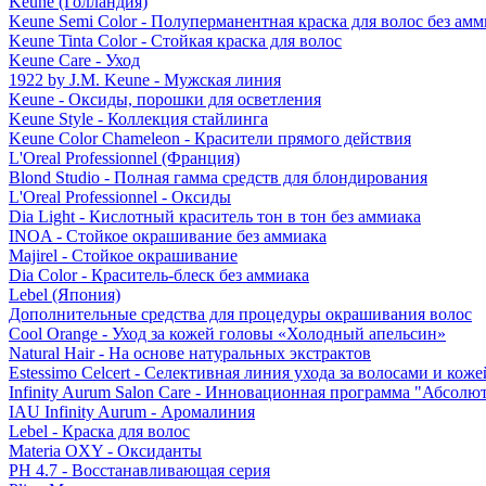
Keune (Голландия)
Keune Semi Color - Полуперманентная краска для волос без амм
Keune Tinta Color - Стойкая краска для волос
Keune Care - Уход
1922 by J.M. Keune - Мужская линия
Keune - Оксиды, порошки для осветления
Keune Style - Коллекция стайлинга
Keune Color Chameleon - Красители прямого действия
L'Oreal Professionnel (Франция)
Blond Studio - Полная гамма средств для блондирования
L'Oreal Professionnel - Оксиды
Dia Light - Кислотный краситель тон в тон без аммиака
INOA - Стойкое окрашивание без аммиака
Majirel - Стойкое окрашивание
Dia Color - Краситель-блеск без аммиака
Lebel (Япония)
Дополнительные средства для процедуры окрашивания волос
Cool Orange - Уход за кожей головы «Холодный апельсин»
Natural Hair - На основе натуральных экстрактов
Estessimo Celcert - Селективная линия ухода за волосами и кож
Infinity Aurum Salon Care - Инновационная программа "Абсолют
IAU Infinity Aurum - Аромалиния
Lebel - Краска для волос
Materia OXY - Оксиданты
PH 4.7 - Восстанавливающая серия