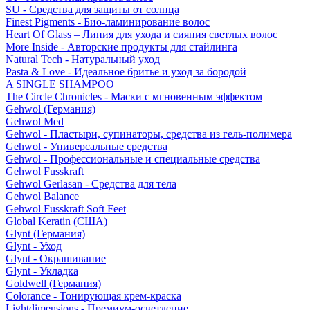
SU - Средства для защиты от солнца
Finest Pigments - Био-ламинирование волос
Heart Of Glass – Линия для ухода и сияния светлых волос
More Inside - Авторские продукты для стайлинга
Natural Tech - Натуральный уход
Pasta & Love - Идеальное бритье и уход за бородой
A SINGLE SHAMPOO
The Circle Chronicles - Маски с мгновенным эффектом
Gehwol (Германия)
Gehwol Med
Gehwol - Пластыри, супинаторы, средства из гель-полимера
Gehwol - Универсальные средства
Gehwol - Профессиональные и специальные средства
Gehwol Fusskraft
Gehwol Gerlasan - Средства для тела
Gehwol Balance
Gehwol Fusskraft Soft Feet
Global Keratin (США)
Glynt (Германия)
Glynt - Уход
Glynt - Окрашивание
Glynt - Укладка
Goldwell (Германия)
Colorance - Тонирующая крем-краска
Lightdimensions - Премиум-осветление