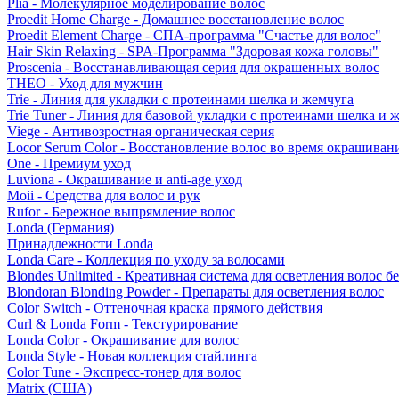
Plia - Молекулярное моделирование волос
Proedit Home Charge - Домашнее восстановление волос
Proedit Element Charge - СПА-программа "Счастье для волос"
Hair Skin Relaxing - SPA-Программа "Здоровая кожа головы"
Proscenia - Восстанавливающая серия для окрашенных волос
THEO - Уход для мужчин
Trie - Линия для укладки с протеинами шелка и жемчуга
Trie Tuner - Линия для базовой укладки с протеинами шелка и 
Viege - Антивозростная органическая серия
Locor Serum Color - Восстановление волос во время окрашиван
One - Премиум уход
Luviona - Окрашивание и anti-age уход
Moii - Средства для волос и рук
Rufor - Бережное выпрямление волос
Londa (Германия)
Принадлежности Londa
Londa Care - Коллекция по уходу за волосами
Blondes Unlimited - Креативная система для осветления волос б
Blondoran Blonding Powder - Препараты для осветления волос
Color Switch - Оттеночная краска прямого действия
Curl & Londa Form - Текстурирование
Londa Color - Окрашивание для волос
Londa Style - Новая коллекция стайлинга
Color Tune - Экспресс-тонер для волос
Matrix (США)