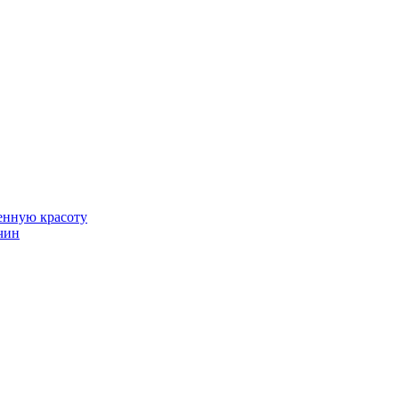
венную красоту
чин