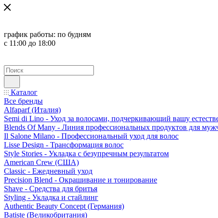
график работы:
по будням
с 11:00 до 18:00
Каталог
Все бренды
Alfaparf (Италия)
Semi di Lino - Уход за волосами, подчеркивающий вашу естест
Blends Of Many - Линия профессиональных продуктов для муж
Il Salone Milano - Профессиональный уход для волос
Lisse Design - Трансформация волос
Style Stories - Укладка с безупречным результатом
American Crew (США)
Classic - Ежедневный уход
Precision Blend - Окрашивание и тонирование
Shave - Средства для бритья
Styling - Укладка и стайлинг
Authentic Beauty Concept (Германия)
Batiste (Великобритания)