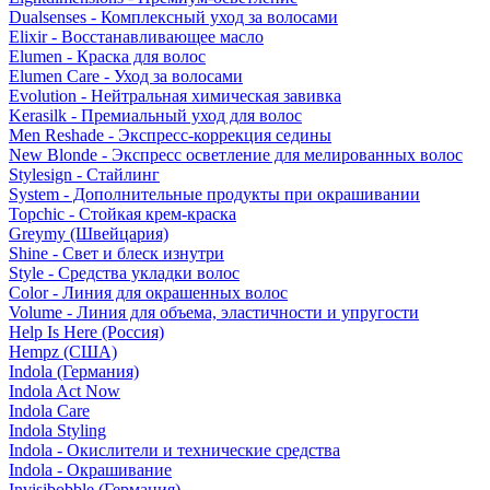
Dualsenses - Комплексный уход за волосами
Elixir - Восстанавливающее масло
Elumen - Краска для волос
Elumen Care - Уход за волосами
Evolution - Нейтральная химическая завивка
Kerasilk - Премиальный уход для волос
Men Reshade - Экспресс-коррекция седины
New Blonde - Экспресс осветление для мелированных волос
Stylesign - Стайлинг
System - Дополнительные продукты при окрашивании
Topchic - Стойкая крем-краска
Greymy (Швейцария)
Shine - Свет и блеск изнутри
Style - Средства укладки волос
Color - Линия для окрашенных волос
Volume - Линия для объема, эластичности и упругости
Help Is Here (Россия)
Hempz (США)
Indola (Германия)
Indola Act Now
Indola Care
Indola Styling
Indola - Окислители и технические средства
Indola - Окрашивание
Invisibobble (Германия)