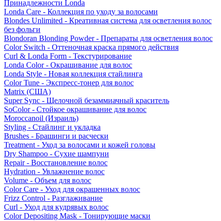
Принадлежности Londa
Londa Care - Коллекция по уходу за волосами
Blondes Unlimited - Креативная система для осветления волос
без фольги
Blondoran Blonding Powder - Препараты для осветления волос
Color Switch - Оттеночная краска прямого действия
Curl & Londa Form - Текстурирование
Londa Color - Окрашивание для волос
Londa Style - Новая коллекция стайлинга
Color Tune - Экспресс-тонер для волос
Matrix (США)
Super Sync - Щелочной безаммиачный краситель
SoColor - Стойкое окрашивание для волос
Moroccanoil (Израиль)
Styling - Стайлинг и укладка
Brushes - Брашинги и расчески
Treatment - Уход за волосами и кожей головы
Dry Shampoo - Сухие шампуни
Repair - Восстановление волос
Hydration - Увлажнение волос
Volume - Объем для волос
Color Care - Уход для окрашенных волос
Frizz Control - Разглаживание
Curl - Уход для кудрявых волос
Color Depositing Mask - Тонирующие маски