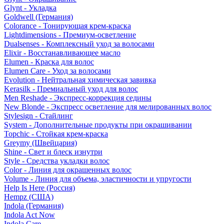
Glynt - Укладка
Goldwell (Германия)
Colorance - Тонирующая крем-краска
Lightdimensions - Премиум-осветление
Dualsenses - Комплексный уход за волосами
Elixir - Восстанавливающее масло
Elumen - Краска для волос
Elumen Care - Уход за волосами
Evolution - Нейтральная химическая завивка
Kerasilk - Премиальный уход для волос
Men Reshade - Экспресс-коррекция седины
New Blonde - Экспресс осветление для мелированных волос
Stylesign - Стайлинг
System - Дополнительные продукты при окрашивании
Topchic - Стойкая крем-краска
Greymy (Швейцария)
Shine - Свет и блеск изнутри
Style - Средства укладки волос
Color - Линия для окрашенных волос
Volume - Линия для объема, эластичности и упругости
Help Is Here (Россия)
Hempz (США)
Indola (Германия)
Indola Act Now
Indola Care