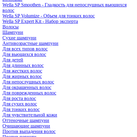
Wella SP Smoothen - Гладкость для непослушных вьющихся
волос
Wella SP Volumize - Объем для тонких волос
Wella SP Expert Kit - Набор эксперта
Волосы
Шампуни
Сухие шампуни
Антивозрастные шампуни
Для всех типов волос
Для вьющихся волос
Для детей
Для длинных волос
Для жестких волос
Для жирных волос
Для непослушных волос
Для окрашенных волос
Для поврежденных волос
Для роста волос
Для сухих волос
Для тонких волос
Для чувствительной кожи
Оттеночные шампуни
Очищающие шампуни
Против выпадения волос
Против перхоти