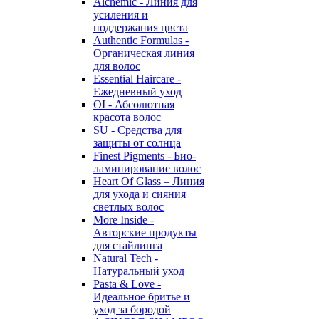
Alchemic - Линия для
усиления и
поддержания цвета
Authentic Formulas -
Органическая линия
для волос
Essential Haircare -
Eжедневный уход
OI - Абсолютная
красота волос
SU - Средства для
защиты от солнца
Finest Pigments - Био-
ламинирование волос
Heart Of Glass – Линия
для ухода и сияния
светлых волос
More Inside -
Авторские продукты
для стайлинга
Natural Tech -
Натуральный уход
Pasta & Love -
Идеальное бритье и
уход за бородой