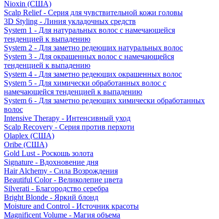
Nioxin (США)
Scalp Relief - Серия для чувствительной кожи головы
3D Styling - Линия укладочных средств
System 1 - Для натуральных волос с намечающейся
тенденцией к выпадению
System 2 - Для заметно редеющих натуральных волос
System 3 - Для окрашенных волос с намечающейся
тенденцией к выпадению
System 4 - Для заметно редеющих окрашенных волос
System 5 - Для химически обработанных волос с
намечающейся тенденцией к выпадению
System 6 - Для заметно редеющих химически обработанных
волос
Intensive Therapy - Интенсивный уход
Scalp Recovery - Серия против перхоти
Olaplex (США)
Oribe (США)
Gold Lust - Роскошь золота
Signature - Вдохновение дня
Hair Alchemy - Сила Возрождения
Beautiful Color - Великолепие цвета
Silverati - Благородство серебра
Bright Blonde - Яркий блонд
Moisture and Control - Источник красоты
Magnificent Volume - Магия объема