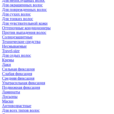
Для непослушных волос
Для окрашенных волос
Для поврежденных волос
Для сухих волос
Для тонких волос
Для чувствительной кожи
Оттеночные кондиционеры
Против выпадения волос
Солнцезащитные
Технические средства
Несмываемые
Travel-size
Для седых волос
Кремы
Лаки
Сильная фиксация
Слабая фиксация
Средняя фиксация
Ультрасильная фиксация
Подвижная фиксация
Ламинаты
Лосьоны
Маски
Антивозрастные
Для всех типов волос