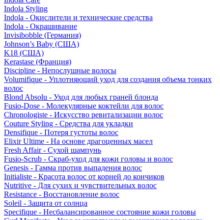
Indola Styling
Indola - Окислители и технические средства
Indola - Окрашивание
Invisibobble (Германия)
Johnson’s Baby (США)
K18 (США)
Kerastase (Франция)
Discipline - Непослушные волосы
Volumifique - Уплотняющий уход для создания объема тонких
волос
Blond Absolu - Уход для любых граней блонда
Fusio-Dose - Молекулярные коктейли для волос
Chronologiste - Искусство ревитализации волос
Couture Styling - Средства для укладки
Densifique - Потеря густоты волос
Elixir Ultime - На основе драгоценных масел
Fresh Affair - Сухой шампунь
Fusio-Scrub - Скраб-уход для кожи головы и волос
Genesis - Гамма против выпадения волос
Initialiste - Красота волос от корней до кончиков
Nutritive - Для сухих и чувствительных волос
Resistance - Восстановление волос
Soleil - Защита от солнца
Specifique - Несбалансированное состояние кожи головы