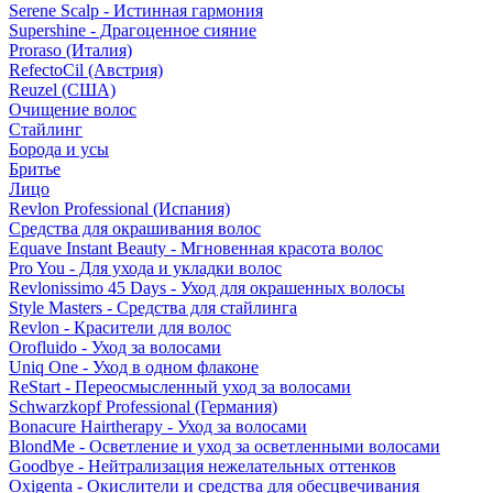
Serene Scalp - Истинная гармония
Supershine - Драгоценное сияние
Proraso (Италия)
RefectoCil (Австрия)
Reuzel (США)
Очищение волос
Стайлинг
Борода и усы
Бритье
Лицо
Revlon Professional (Испания)
Средства для окрашивания волос
Equave Instant Beauty - Мгновенная красота волос
Pro You - Для ухода и укладки волос
Revlonissimo 45 Days - Уход для окрашенных волосы
Style Masters - Средства для стайлинга
Revlon - Красители для волос
Orofluido - Уход за волосами
Uniq One - Уход в одном флаконе
ReStart - Переосмысленный уход за волосами
Schwarzkopf Professional (Германия)
Bonacure Hairtherapy - Уход за волосами
BlondMe - Осветление и уход за осветленными волосами
Goodbye - Нейтрализация нежелательных оттенков
Oxigenta - Окислители и средства для обесцвечивания