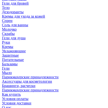
Гели для бровей
Тело
Дезодоранты
Кремы для ухода за кожей
Спреи
Соль для ванны
Молочко
Скрабы
Гели для душа
Руки
Кремы
Увлажняющие
Защитные
Питательные
Бальзамы
Гели
Мыло
Парикмахерские принадлежности
Аксессуары для косметологии
Брашинги, расчески
Парикмахерские принадлежности
Как купить
Условия оплаты
Условия доставки
О нас