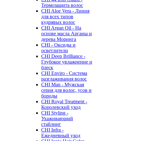
Термозащита волос
CHI Aloe Vera - Линия
для всех типов
кудрявых волос
CHI Argan Oil - На
основе масла Арганы и
дерева Моринга
CHI - Оксиды и
осветлители
CHI Deep Brilliance -
Глубокое увлажнение и
блеск
CHI Enviro - Система
разглаживания волос
CHI Man - Мужская
серия для волос, усов и
бороды
CHI Royal Treatment -
Королевский уход
CHI Styling -
Ухаживающий
стайлинг
CHI Infra -
Ежедневный уход