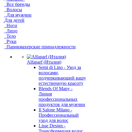
Все бренды
Волосы
Для мужчин
Для детей
Ноги
Лицо
Тело
Руки
Парикмахерские принадлежности
Alfaparf (Италия)
Semi di Lino - Уход за
волосами,
подчеркивающий вашу
естественную красоту
Blends Of Many -
Линия
профессиональных
продуктов для мужчин
Il Salone Milano -
Профессиональный
уход для волос
Lisse Design -
Трансформация волос