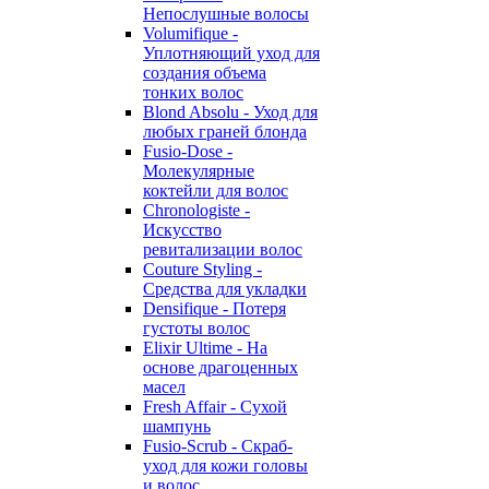
Непослушные волосы
Volumifique -
Уплотняющий уход для
создания объема
тонких волос
Blond Absolu - Уход для
любых граней блонда
Fusio-Dose -
Молекулярные
коктейли для волос
Chronologiste -
Искусство
ревитализации волос
Couture Styling -
Средства для укладки
Densifique - Потеря
густоты волос
Elixir Ultime - На
основе драгоценных
масел
Fresh Affair - Сухой
шампунь
Fusio-Scrub - Скраб-
уход для кожи головы
и волос