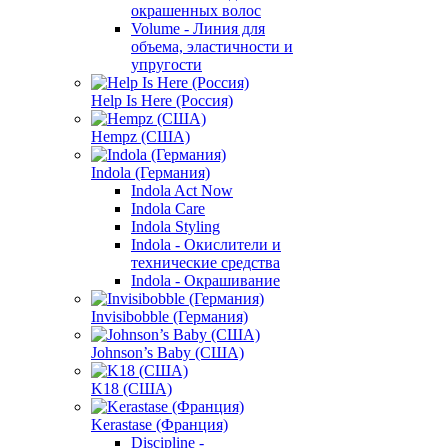
окрашенных волос
Volume - Линия для
объема, эластичности и
упругости
Help Is Here (Россия)
Hempz (США)
Indola (Германия)
Indola Act Now
Indola Care
Indola Styling
Indola - Окислители и
технические средства
Indola - Окрашивание
Invisibobble (Германия)
Johnson’s Baby (США)
K18 (США)
Kerastase (Франция)
Discipline -