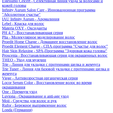
Estessimo Celcert - Селективная линия ухода за волосами и
кожей головы
Infinity Aurum Salon Care - Инновационная программа
"Абсолютное счастье"
IAU Infinity Aurum - Аромалиния
Lebel - Краска для волос
Materia OXY - Оксиданты
PH 4.7 - Восстанавливающая серия
Plia - Молекулярное моделирование волос
Proedit Home Charge - Домашнее восстановление волос
Proedit Element Charge - СПА-программа "Счастье для волос"
Hair Skin Relaxing - SPA-Программа "Здоровая кожа головы"
Proscenia - Восстанавливающая серия для окрашенных волос
THEO - Уход для мужчин
Trie - Линия для укладки с протеинами шелка и жемчуга
Trie Tuner - Линия для базовой укладки с протеинами шелка и
жемчуга
Viege - Антивозростная органическая серия
Locor Serum Color - Восстановление волос во время
окрашивания
One - Премиум уход
Luviona - Окрашивание и anti-age уход
Moii - Средства для волос и рук
Rufor - Бережное выпрямление волос
Londa (Германия)