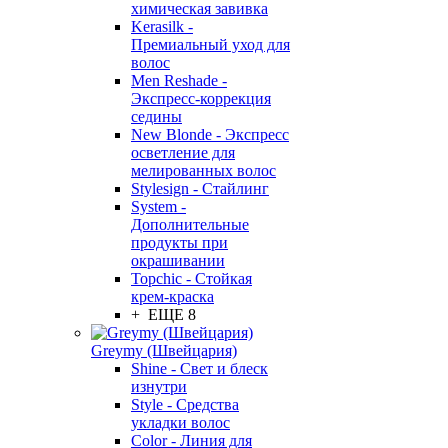
химическая завивка
Kerasilk -
Премиальный уход для
волос
Men Reshade -
Экспресс-коррекция
седины
New Blonde - Экспресс
осветление для
мелированных волос
Stylesign - Стайлинг
System -
Дополнительные
продукты при
окрашивании
Topchic - Стойкая
крем-краска
+ ЕЩЕ 8
Greymy (Швейцария)
Shine - Свет и блеск
изнутри
Style - Средства
укладки волос
Color - Линия для