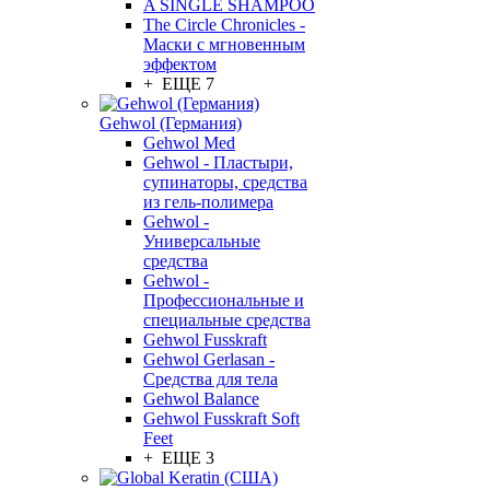
A SINGLE SHAMPOO
The Circle Chronicles -
Маски с мгновенным
эффектом
+ ЕЩЕ 7
Gehwol (Германия)
Gehwol Med
Gehwol - Пластыри,
супинаторы, средства
из гель-полимера
Gehwol -
Универсальные
средства
Gehwol -
Профессиональные и
специальные средства
Gehwol Fusskraft
Gehwol Gerlasan -
Средства для тела
Gehwol Balance
Gehwol Fusskraft Soft
Feet
+ ЕЩЕ 3