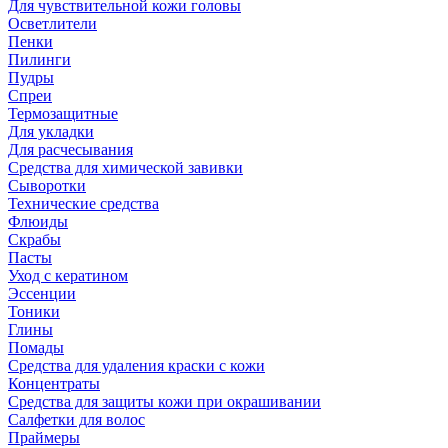
Для чувствительной кожи головы
Осветлители
Пенки
Пилинги
Пудры
Спреи
Термозащитные
Для укладки
Для расчесывания
Средства для химической завивки
Сыворотки
Технические средства
Флюиды
Скрабы
Пасты
Уход с кератином
Эссенции
Тоники
Глины
Помады
Средства для удаления краски с кожи
Концентраты
Средства для защиты кожи при окрашивании
Салфетки для волос
Праймеры