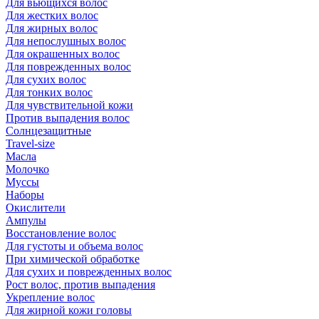
Для вьющихся волос
Для жестких волос
Для жирных волос
Для непослушных волос
Для окрашенных волос
Для поврежденных волос
Для сухих волос
Для тонких волос
Для чувствительной кожи
Против выпадения волос
Солнцезащитные
Travel-size
Масла
Молочко
Муссы
Наборы
Окислители
Ампулы
Восстановление волос
Для густоты и объема волос
При химической обработке
Для сухих и поврежденных волос
Рост волос, против выпадения
Укрепление волос
Для жирной кожи головы