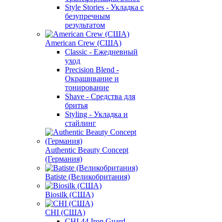
Style Stories - Укладка с
безупречным
результатом
American Crew (США)
Classic - Ежедневный
уход
Precision Blend -
Окрашивание и
тонирование
Shave - Средства для
бритья
Styling - Укладка и
стайлинг
Authentic Beauty Concept
(Германия)
Batiste (Великобритания)
Biosilk (США)
CHI (США)
CHI 44 Iron Guard -