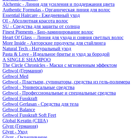
Alchemic - Линия для усиления и поддержания цвета
Authentic Formulas - Органическая линия для волос
Essential Haircare - Eжедневный уход
OI - Абсолютная красота волос
SU - Средства для защиты от солнца
Finest Pigments - Био-ламинирование волос
Heart Of Glass – Линия для ухода и сияния светлых волос
More Inside - Авторские продукты для стайлинга
Natural Tech - Натуральный уход
Pasta & Love - Идеальное бритье и уход за бородой
A SINGLE SHAMPOO
The Circle Chronicles - Маски с мгновенным эффектом
Gehwol (Германия)
Gehwol Med
Gehwol - Пластыри, супинаторы, средства из гель-полимера
Gehwol - Универсальные средства
Gehwol - Профессиональные и специальные средства
Gehwol Fusskraft
Gehwol Gerlasan - Средства для тела
Gehwol Balance
Gehwol Fusskraft Soft Feet
Global Keratin (США)
Glynt (Германия)
Glynt - Уход
Glynt - Окрашивание