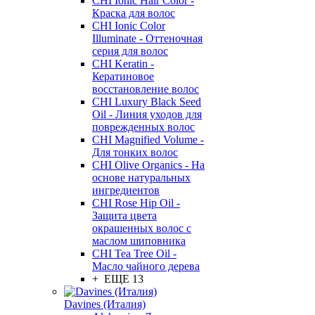
CHI Ionic Hair Color -
Краска для волос
CHI Ionic Color
Illuminate - Оттеночная
серия для волос
CHI Keratin -
Кератиновое
восстановление волос
CHI Luxury Black Seed
Oil - Линия уходов для
поврежденных волос
CHI Magnified Volume -
Для тонких волос
CHI Olive Organics - На
основе натуральных
ингредиентов
CHI Rose Hip Oil -
Защита цвета
окрашенных волос с
маслом шиповника
CHI Tea Tree Oil -
Масло чайного дерева
+ ЕЩЕ 13
Davines (Италия)