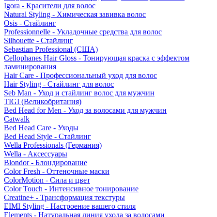
Igora - Красители для волос
Natural Styling - Химическая завивка волос
Osis - Стайлинг
Professionnelle - Укладочные средства для волос
Silhouette - Стайлинг
Sebastian Professional (США)
Cellophanes Hair Gloss - Тонирующая краска с эффектом
ламинирования
Hair Care - Профессиональный уход для волос
Hair Styling - Стайлинг для волос
Seb Man - Уход и стайлинг волос для мужчин
TIGI (Великобритания)
Bed Head for Men - Уход за волосами для мужчин
Catwalk
Bed Head Care - Уходы
Bed Head Style - Стайлинг
Wella Professionals (Германия)
Wella - Аксессуары
Blondor - Блондирование
Color Fresh - Оттеночные маски
ColorMotion - Сила и цвет
Color Touch - Интенсивное тонирование
Creatine+ - Трансформация текстуры
EIMI Styling - Настроение вашего стиля
Elements - Натуральная линия ухода за волосами