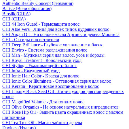
Authentic Beauty Concept (Германия)
Batiste (Великобритания)
Biosilk (США)
CHI (США)
CHI 44 Iron Guard - Термозащита волос
CHI Aloe Vera - Линия для всех типов кудрявых волос
CHI Argan Oil - На основе масла Арганы и дерева Моринга
CHI - Оксиды и осветлители
CHI Deep Brilliance - Глубокое увлажнение и блеск
CHI Enviro - Система разглаживания волос
CHI Man - Мужская серия для волос, усов и бороды
CHI Royal Treatment - Королевский уход
CHI Styling - Ухаживающий стайлинг
CHI Infra - Ежедневный уход
CHI Ionic Hair Color - Краска для волос
CHI Ionic Color Illuminate - Оттеночная серия для волос
CHI Keratin - Кератиновое восстановление волос
CHI Luxury Black Seed Oil - Линия уходов для поврежденных
волос
CHI Magnified Volume - Для тонких волос
CHI Olive Organics - На основе натуральных ингредиентов
CHI Rose Hip Oil - Защита цвета окрашенных волос с маслом
шиповника
CHI Tea Tree Oil - Масло чайного дерева
Davines (Италия)