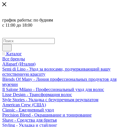
график работы:
по будням
с 11:00 до 18:00
Каталог
Все бренды
Alfaparf (Италия)
Semi di Lino - Уход за волосами, подчеркивающий вашу
естественную красоту
Blends Of Many - Линия профессиональных продуктов для
мужчин
Il Salone Milano - Профессиональный уход для волос
Lisse Design - Трансформация волос
Style Stories - Укладка с безупречным результатом
American Crew (США)
Classic - Ежедневный уход
Precision Blend - Окрашивание и тонирование
Shave - Средства для бритья
Styling - Укладка и стайлинг