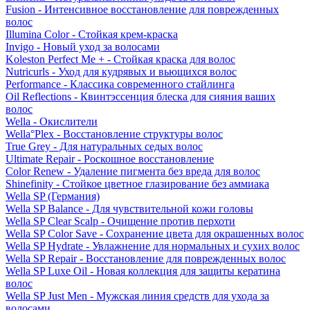
Fusion - Интенсивное восстановление для поврежденных
волос
Illumina Color - Стойкая крем-краска
Invigo - Новый уход за волосами
Koleston Perfect Me + - Стойкая краска для волос
Nutricurls - Уход для кудрявых и вьющихся волос
Performance - Классика современного стайлинга
Oil Reflections - Квинтэссенция блеска для сияния ваших
волос
Wella - Окислители
Wella°Plex - Восстановление структуры волос
True Grey - Для натуральных седых волос
Ultimate Repair - Роскошное восстановление
Color Renew - Удаление пигмента без вреда для волос
Shinefinity - Стойкое цветное глазирование без аммиака
Wella SP (Германия)
Wella SP Balance - Для чувствительной кожи головы
Wella SP Clear Scalp - Очищение против перхоти
Wella SP Color Save - Сохранение цвета для окрашенных волос
Wella SP Hydrate - Увлажнение для нормальных и сухих волос
Wella SP Repair - Восстановление для поврежденных волос
Wella SP Luxe Oil - Новая коллекция для защиты кератина
волос
Wella SP Just Men - Мужская линия средств для ухода за
волосами