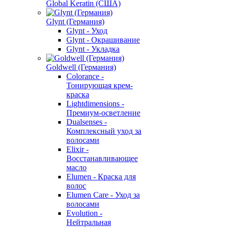
Global Keratin (США)
Glynt (Германия)
Glynt - Уход
Glynt - Окрашивание
Glynt - Укладка
Goldwell (Германия)
Colorance -
Тонирующая крем-
краска
Lightdimensions -
Премиум-осветление
Dualsenses -
Комплексный уход за
волосами
Elixir -
Восстанавливающее
масло
Elumen - Краска для
волос
Elumen Care - Уход за
волосами
Evolution -
Нейтральная