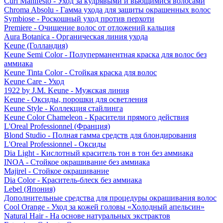
Curl Manifesto - Уход за кудрявыми и вьющимися волосами
Chroma Absolu - Гамма ухода для защиты окрашенных волос
Symbiose - Роскошный уход против перхоти
Premiere - Очищение волос от отложений кальция
Aura Botanica - Органическая линия ухода
Keune (Голландия)
Keune Semi Color - Полуперманентная краска для волос без
аммиака
Keune Tinta Color - Стойкая краска для волос
Keune Care - Уход
1922 by J.M. Keune - Мужская линия
Keune - Оксиды, порошки для осветления
Keune Style - Коллекция стайлинга
Keune Color Chameleon - Красители прямого действия
L'Oreal Professionnel (Франция)
Blond Studio - Полная гамма средств для блондирования
L'Oreal Professionnel - Оксиды
Dia Light - Кислотный краситель тон в тон без аммиака
INOA - Стойкое окрашивание без аммиака
Majirel - Стойкое окрашивание
Dia Color - Краситель-блеск без аммиака
Lebel (Япония)
Дополнительные средства для процедуры окрашивания волос
Cool Orange - Уход за кожей головы «Холодный апельсин»
Natural Hair - На основе натуральных экстрактов