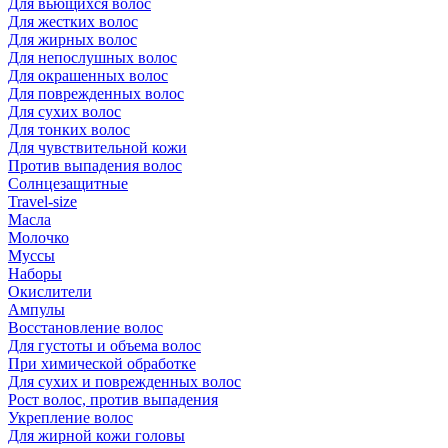
Для вьющихся волос
Для жестких волос
Для жирных волос
Для непослушных волос
Для окрашенных волос
Для поврежденных волос
Для сухих волос
Для тонких волос
Для чувствительной кожи
Против выпадения волос
Солнцезащитные
Travel-size
Масла
Молочко
Муссы
Наборы
Окислители
Ампулы
Восстановление волос
Для густоты и объема волос
При химической обработке
Для сухих и поврежденных волос
Рост волос, против выпадения
Укрепление волос
Для жирной кожи головы