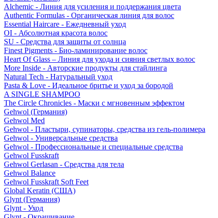
Alchemic - Линия для усиления и поддержания цвета
Authentic Formulas - Органическая линия для волос
Essential Haircare - Eжедневный уход
OI - Абсолютная красота волос
SU - Средства для защиты от солнца
Finest Pigments - Био-ламинирование волос
Heart Of Glass – Линия для ухода и сияния светлых волос
More Inside - Авторские продукты для стайлинга
Natural Tech - Натуральный уход
Pasta & Love - Идеальное бритье и уход за бородой
A SINGLE SHAMPOO
The Circle Chronicles - Маски с мгновенным эффектом
Gehwol (Германия)
Gehwol Med
Gehwol - Пластыри, супинаторы, средства из гель-полимера
Gehwol - Универсальные средства
Gehwol - Профессиональные и специальные средства
Gehwol Fusskraft
Gehwol Gerlasan - Средства для тела
Gehwol Balance
Gehwol Fusskraft Soft Feet
Global Keratin (США)
Glynt (Германия)
Glynt - Уход
Glynt - Окрашивание