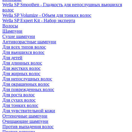
Wella SP Smoothen - Гладкость для непослушных вьющихся
волос
Wella SP Volumize - Объем для тонких волос
Wella SP Expert Kit - Набор эксперта
Волосы
Шампуни
Сухие шампуни
Антивозрастные шампуни
Для всех типов волос
Для вьющихся волос
Для детей
Для длинных волос
Для жестких волос
Для жирных волос
Для непослушных волос
Для окрашенных волос
Для поврежденных волос
Для роста волос
Для сухих волос
Для тонких волос
Для чувствительной кожи
Оттеночные шампуни
Очищающие шампуни
Против выпадения волос
Против перхоти