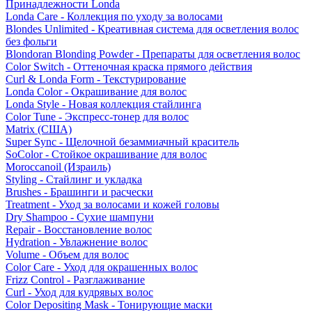
Принадлежности Londa
Londa Care - Коллекция по уходу за волосами
Blondes Unlimited - Креативная система для осветления волос
без фольги
Blondoran Blonding Powder - Препараты для осветления волос
Color Switch - Оттеночная краска прямого действия
Curl & Londa Form - Текстурирование
Londa Color - Окрашивание для волос
Londa Style - Новая коллекция стайлинга
Color Tune - Экспресс-тонер для волос
Matrix (США)
Super Sync - Щелочной безаммиачный краситель
SoColor - Стойкое окрашивание для волос
Moroccanoil (Израиль)
Styling - Стайлинг и укладка
Brushes - Брашинги и расчески
Treatment - Уход за волосами и кожей головы
Dry Shampoo - Сухие шампуни
Repair - Восстановление волос
Hydration - Увлажнение волос
Volume - Объем для волос
Color Care - Уход для окрашенных волос
Frizz Control - Разглаживание
Curl - Уход для кудрявых волос
Color Depositing Mask - Тонирующие маски