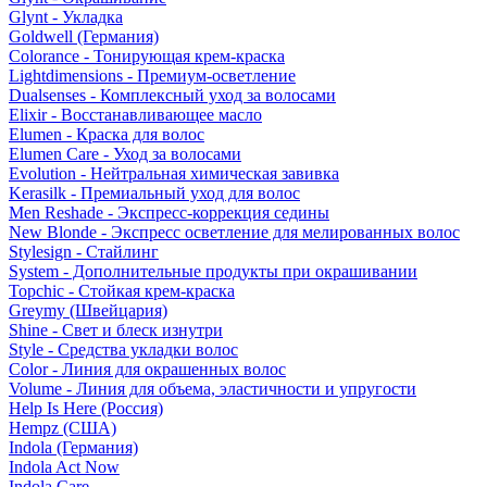
Glynt - Укладка
Goldwell (Германия)
Colorance - Тонирующая крем-краска
Lightdimensions - Премиум-осветление
Dualsenses - Комплексный уход за волосами
Elixir - Восстанавливающее масло
Elumen - Краска для волос
Elumen Care - Уход за волосами
Evolution - Нейтральная химическая завивка
Kerasilk - Премиальный уход для волос
Men Reshade - Экспресс-коррекция седины
New Blonde - Экспресс осветление для мелированных волос
Stylesign - Стайлинг
System - Дополнительные продукты при окрашивании
Topchic - Стойкая крем-краска
Greymy (Швейцария)
Shine - Свет и блеск изнутри
Style - Средства укладки волос
Color - Линия для окрашенных волос
Volume - Линия для объема, эластичности и упругости
Help Is Here (Россия)
Hempz (США)
Indola (Германия)
Indola Act Now
Indola Care