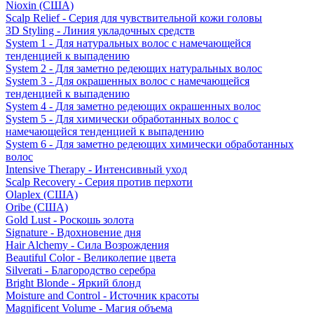
Nioxin (США)
Scalp Relief - Серия для чувствительной кожи головы
3D Styling - Линия укладочных средств
System 1 - Для натуральных волос с намечающейся
тенденцией к выпадению
System 2 - Для заметно редеющих натуральных волос
System 3 - Для окрашенных волос с намечающейся
тенденцией к выпадению
System 4 - Для заметно редеющих окрашенных волос
System 5 - Для химически обработанных волос с
намечающейся тенденцией к выпадению
System 6 - Для заметно редеющих химически обработанных
волос
Intensive Therapy - Интенсивный уход
Scalp Recovery - Серия против перхоти
Olaplex (США)
Oribe (США)
Gold Lust - Роскошь золота
Signature - Вдохновение дня
Hair Alchemy - Сила Возрождения
Beautiful Color - Великолепие цвета
Silverati - Благородство серебра
Bright Blonde - Яркий блонд
Moisture and Control - Источник красоты
Magnificent Volume - Магия объема