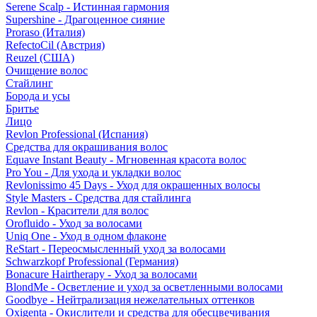
Serene Scalp - Истинная гармония
Supershine - Драгоценное сияние
Proraso (Италия)
RefectoCil (Австрия)
Reuzel (США)
Очищение волос
Стайлинг
Борода и усы
Бритье
Лицо
Revlon Professional (Испания)
Средства для окрашивания волос
Equave Instant Beauty - Мгновенная красота волос
Pro You - Для ухода и укладки волос
Revlonissimo 45 Days - Уход для окрашенных волосы
Style Masters - Средства для стайлинга
Revlon - Красители для волос
Orofluido - Уход за волосами
Uniq One - Уход в одном флаконе
ReStart - Переосмысленный уход за волосами
Schwarzkopf Professional (Германия)
Bonacure Hairtherapy - Уход за волосами
BlondMe - Осветление и уход за осветленными волосами
Goodbye - Нейтрализация нежелательных оттенков
Oxigenta - Окислители и средства для обесцвечивания