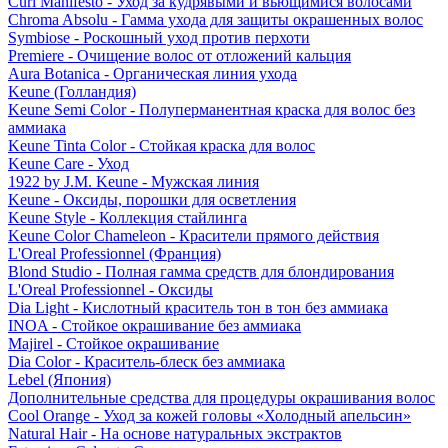
Curl Manifesto - Уход за кудрявыми и вьющимися волосами
Chroma Absolu - Гамма ухода для защиты окрашенных волос
Symbiose - Роскошный уход против перхоти
Premiere - Очищение волос от отложений кальция
Aura Botanica - Органическая линия ухода
Keune (Голландия)
Keune Semi Color - Полуперманентная краска для волос без
аммиака
Keune Tinta Color - Стойкая краска для волос
Keune Care - Уход
1922 by J.M. Keune - Мужская линия
Keune - Оксиды, порошки для осветления
Keune Style - Коллекция стайлинга
Keune Color Chameleon - Красители прямого действия
L'Oreal Professionnel (Франция)
Blond Studio - Полная гамма средств для блондирования
L'Oreal Professionnel - Оксиды
Dia Light - Кислотный краситель тон в тон без аммиака
INOA - Стойкое окрашивание без аммиака
Majirel - Стойкое окрашивание
Dia Color - Краситель-блеск без аммиака
Lebel (Япония)
Дополнительные средства для процедуры окрашивания волос
Cool Orange - Уход за кожей головы «Холодный апельсин»
Natural Hair - На основе натуральных экстрактов