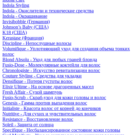
Indola Styling
Indola - Окислители и технические средства
Indola - Окрашивание
Invisibobble (Германия)
Johnson’s Baby (США)
K18 (США)
Kerastase (Франция)
Discipline - Непослушные волосы
Volumifique - Уплотняющий уход для создания объема тонких
волос
Blond Absolu - Уход для любых граней блонда
Fusio-Dose - Молекулярные коктейли для волос
Chronologiste - Искусство ревитализации волос
Couture Styling - Средства для укладки
Densifique - Потеря густоты волос
Elixir Ultime - На основе драгоценных масел
Fresh Affair - Сухой шампунь
Fusio-Scrub - Скраб-уход для кожи головы и волос
Genesis - Гамма против выпадения волос
Initialiste - Красота волос от корней до кончиков
Nutritive - Для сухих и чувствительных волос
Resistance - Восстановление волос
Soleil - Защита от солнца
Specifique - Несбалансированное состояние кожи головы