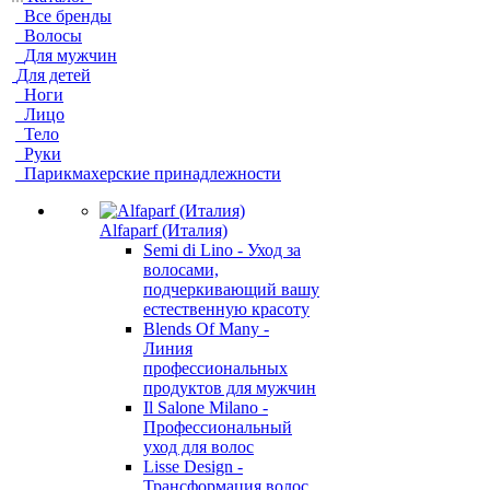
Все бренды
Волосы
Для мужчин
Для детей
Ноги
Лицо
Тело
Руки
Парикмахерские принадлежности
Alfaparf (Италия)
Semi di Lino - Уход за
волосами,
подчеркивающий вашу
естественную красоту
Blends Of Many -
Линия
профессиональных
продуктов для мужчин
Il Salone Milano -
Профессиональный
уход для волос
Lisse Design -
Трансформация волос