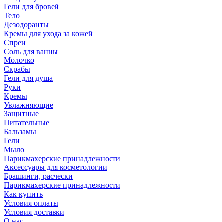
Гели для бровей
Тело
Дезодоранты
Кремы для ухода за кожей
Спреи
Соль для ванны
Молочко
Скрабы
Гели для душа
Руки
Кремы
Увлажняющие
Защитные
Питательные
Бальзамы
Гели
Мыло
Парикмахерские принадлежности
Аксессуары для косметологии
Брашинги, расчески
Парикмахерские принадлежности
Как купить
Условия оплаты
Условия доставки
О нас