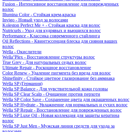
Fusion - Интенсивное восстановление для поврежденных
волос
Illumina Color - Стойкая крем-краска
Invigo - Новый уход за волосами
Koleston Perfect Me + - Стойкая краска для волос
Nutricurls - Уход для кудрявых и вьющихся волос
Performance - Классика современного стайлинга
Oil Reflections - Квинтэссенция блеска для сияния ваших
волос
Wella - Окислители
Wella°Plex - Восстановление структуры волос
True Grey - Для натуральных седых волос
Ultimate Repair - Роскошное восстановление
Color Renew - Удаление пигмента без вреда для волос
Shinefinity - Стойкое цветное глазирование без аммиака
Wella SP (Германия)
Wella SP Balance - Для чувствительной кожи головы
Wella SP Clear Scalp - Очищение против перхоти
Wella SP Color Save - Сохранение цвета для окрашенных волос
Wella SP Hydrate - Увлажнение для нормальных и сухих волос
Wella SP Repair - Восстановление для поврежденных волос
Wella SP Luxe Oil - Новая коллекция для защиты кератина
волос
Wella SP Just Men - Мужская линия средств для ухода за
волосами