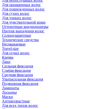
Для непослушных волос
Для окрашенных волос
Для поврежденных волос
Для сухих волос
Для тонких волос
Для чувствительной кожи
Оттеночные кондиционеры
Против выпадения волос
Солнцезащитные
Технические средства
Несмываемые
Travel-size
Для седых волос
Кремы
Лаки
Сильная фиксация
Слабая фиксация
Средняя фиксация
Ультрасильная фиксация
Подвижная фиксация
Ламинаты
Лосьоны
Маски
Антивозрастные
Для всех типов волос