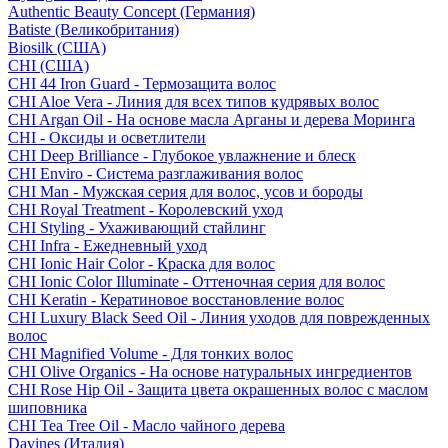
Authentic Beauty Concept (Германия)
Batiste (Великобритания)
Biosilk (США)
CHI (США)
CHI 44 Iron Guard - Термозащита волос
CHI Aloe Vera - Линия для всех типов кудрявых волос
CHI Argan Oil - На основе масла Арганы и дерева Моринга
CHI - Оксиды и осветлители
CHI Deep Brilliance - Глубокое увлажнение и блеск
CHI Enviro - Система разглаживания волос
CHI Man - Мужская серия для волос, усов и бороды
CHI Royal Treatment - Королевский уход
CHI Styling - Ухаживающий стайлинг
CHI Infra - Ежедневный уход
CHI Ionic Hair Color - Краска для волос
CHI Ionic Color Illuminate - Оттеночная серия для волос
CHI Keratin - Кератиновое восстановление волос
CHI Luxury Black Seed Oil - Линия уходов для поврежденных
волос
CHI Magnified Volume - Для тонких волос
CHI Olive Organics - На основе натуральных ингредиентов
CHI Rose Hip Oil - Защита цвета окрашенных волос с маслом
шиповника
CHI Tea Tree Oil - Масло чайного дерева
Davines (Италия)