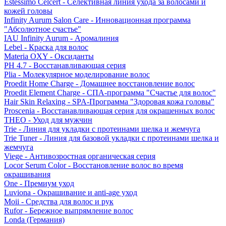
Estessimo Celcert - Селективная линия ухода за волосами и
кожей головы
Infinity Aurum Salon Care - Инновационная программа
"Абсолютное счастье"
IAU Infinity Aurum - Аромалиния
Lebel - Краска для волос
Materia OXY - Оксиданты
PH 4.7 - Восстанавливающая серия
Plia - Молекулярное моделирование волос
Proedit Home Charge - Домашнее восстановление волос
Proedit Element Charge - СПА-программа "Счастье для волос"
Hair Skin Relaxing - SPA-Программа "Здоровая кожа головы"
Proscenia - Восстанавливающая серия для окрашенных волос
THEO - Уход для мужчин
Trie - Линия для укладки с протеинами шелка и жемчуга
Trie Tuner - Линия для базовой укладки с протеинами шелка и
жемчуга
Viege - Антивозростная органическая серия
Locor Serum Color - Восстановление волос во время
окрашивания
One - Премиум уход
Luviona - Окрашивание и anti-age уход
Moii - Средства для волос и рук
Rufor - Бережное выпрямление волос
Londa (Германия)