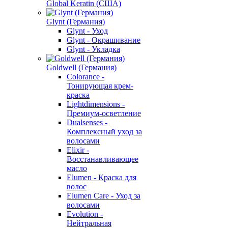
Global Keratin (США)
Glynt (Германия)
Glynt - Уход
Glynt - Окрашивание
Glynt - Укладка
Goldwell (Германия)
Colorance -
Тонирующая крем-
краска
Lightdimensions -
Премиум-осветление
Dualsenses -
Комплексный уход за
волосами
Elixir -
Восстанавливающее
масло
Elumen - Краска для
волос
Elumen Care - Уход за
волосами
Evolution -
Нейтральная