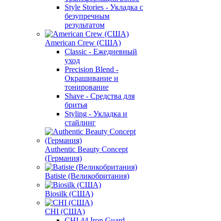
Style Stories - Укладка с
безупречным
результатом
American Crew (США)
Classic - Ежедневный
уход
Precision Blend -
Окрашивание и
тонирование
Shave - Средства для
бритья
Styling - Укладка и
стайлинг
Authentic Beauty Concept
(Германия)
Batiste (Великобритания)
Biosilk (США)
CHI (США)
CHI 44 Iron Guard -