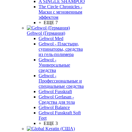
A SINGLE SHAMPOO
The Circle Chronicles -
Маски с мгновенным
эффектом
+ ЕЩЕ 7
Gehwol (Германия)
Gehwol Med
Gehwol - Пластыри,
супинаторы, средства
из гель-полимера
Gehwol -
Универсальные
средства
Gehwol -
Профессиональные и
специальные средства
Gehwol Fusskraft
Gehwol Gerlasan -
Средства для тела
Gehwol Balance
Gehwol Fusskraft Soft
Feet
+ ЕЩЕ 3