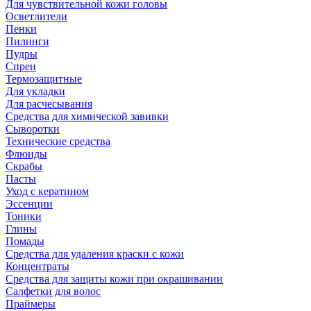
Для чувствительной кожи головы
Осветлители
Пенки
Пилинги
Пудры
Спреи
Термозащитные
Для укладки
Для расчесывания
Средства для химической завивки
Сыворотки
Технические средства
Флюиды
Скрабы
Пасты
Уход с кератином
Эссенции
Тоники
Глины
Помады
Средства для удаления краски с кожи
Концентраты
Средства для защиты кожи при окрашивании
Салфетки для волос
Праймеры