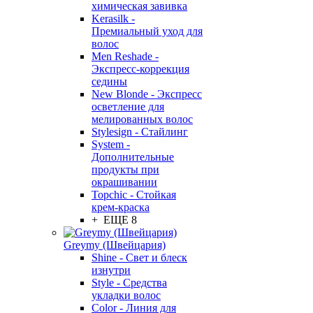
химическая завивка
Kerasilk -
Премиальный уход для
волос
Men Reshade -
Экспресс-коррекция
седины
New Blonde - Экспресс
осветление для
мелированных волос
Stylesign - Стайлинг
System -
Дополнительные
продукты при
окрашивании
Topchic - Стойкая
крем-краска
+ ЕЩЕ 8
Greymy (Швейцария)
Shine - Свет и блеск
изнутри
Style - Средства
укладки волос
Color - Линия для