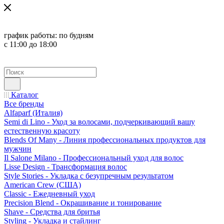
график работы:
по будням
с 11:00 до 18:00
Каталог
Все бренды
Alfaparf (Италия)
Semi di Lino - Уход за волосами, подчеркивающий вашу
естественную красоту
Blends Of Many - Линия профессиональных продуктов для
мужчин
Il Salone Milano - Профессиональный уход для волос
Lisse Design - Трансформация волос
Style Stories - Укладка с безупречным результатом
American Crew (США)
Classic - Ежедневный уход
Precision Blend - Окрашивание и тонирование
Shave - Средства для бритья
Styling - Укладка и стайлинг