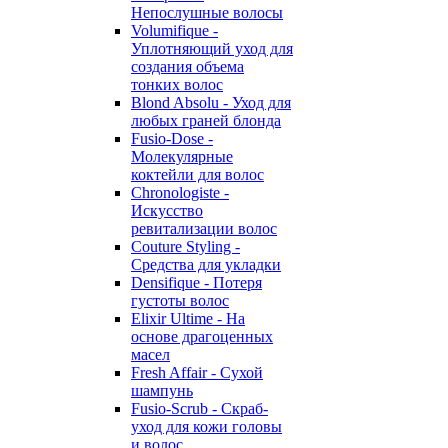
Непослушные волосы
Volumifique -
Уплотняющий уход для
создания объема
тонких волос
Blond Absolu - Уход для
любых граней блонда
Fusio-Dose -
Молекулярные
коктейли для волос
Chronologiste -
Искусство
ревитализации волос
Couture Styling -
Средства для укладки
Densifique - Потеря
густоты волос
Elixir Ultime - На
основе драгоценных
масел
Fresh Affair - Сухой
шампунь
Fusio-Scrub - Скраб-
уход для кожи головы
и волос