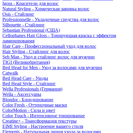
Igora - Красители для волос
Natural Styling - Химическая завивка волос
Osis - Стайлинг
Professionnelle - Укладочные средства для волос
Silhouette - Стайлинг
Sebastian Professional (США)
Cellophanes Hair Gloss - Тонирующая краска с эффектом
ламинирования
Hair Care - Профессиональный уход для волос
Hair Styling - Стайлинг для волос
Seb Man - Уход и стайлинг волос для мужчин
TIGI (Великобритания)
Bed Head for Men - Уход за волосами для мужчин
Catwalk
Bed Head Care - Уходы
Bed Head Style - Стайлинг
Wella Professionals (Германия)
Wella - Аксессуары
Blondor - Блондирование
Color Fresh - Оттеночные маски
ColorMotion - Сила и цвет
Color Touch - Интенсивное тонирование
Creatine+ - Трансформация текстуры
EIMI Styling - Настроение вашего стиля
Elements - Натуральная линия ухода за волосами