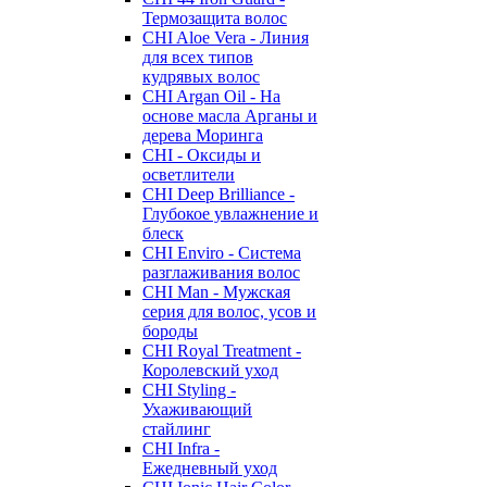
Термозащита волос
CHI Aloe Vera - Линия
для всех типов
кудрявых волос
CHI Argan Oil - На
основе масла Арганы и
дерева Моринга
CHI - Оксиды и
осветлители
CHI Deep Brilliance -
Глубокое увлажнение и
блеск
CHI Enviro - Система
разглаживания волос
CHI Man - Мужская
серия для волос, усов и
бороды
CHI Royal Treatment -
Королевский уход
CHI Styling -
Ухаживающий
стайлинг
CHI Infra -
Ежедневный уход