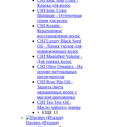
CHI Ionic Hair Color -
Краска для волос
CHI Ionic Color
Illuminate - Оттеночная
серия для волос
CHI Keratin -
Кератиновое
восстановление волос
CHI Luxury Black Seed
Oil - Линия уходов для
поврежденных волос
CHI Magnified Volume -
Для тонких волос
CHI Olive Organics - На
основе натуральных
ингредиентов
CHI Rose Hip Oil -
Защита цвета
окрашенных волос с
маслом шиповника
CHI Tea Tree Oil -
Масло чайного дерева
+ ЕЩЕ 13
Davines (Италия)