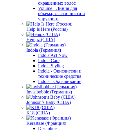
окрашенных волос
Volume - Линия для
объема, эластичности и
упругости
Help Is Here (Россия)
Hempz (США)
Indola (Германия)
Indola Act Now
Indola Care
Indola Styling
Indola - Окислители и
технические средства
Indola - Окрашивание
Invisibobble (Германия)
Johnson’s Baby (США)
K18 (США)
Kerastase (Франция)
Discipline -