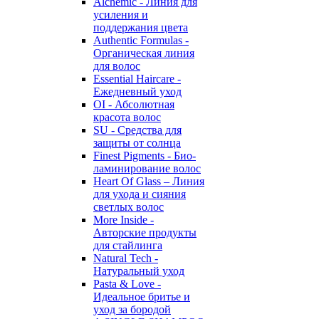
Alchemic - Линия для
усиления и
поддержания цвета
Authentic Formulas -
Органическая линия
для волос
Essential Haircare -
Eжедневный уход
OI - Абсолютная
красота волос
SU - Средства для
защиты от солнца
Finest Pigments - Био-
ламинирование волос
Heart Of Glass – Линия
для ухода и сияния
светлых волос
More Inside -
Авторские продукты
для стайлинга
Natural Tech -
Натуральный уход
Pasta & Love -
Идеальное бритье и
уход за бородой