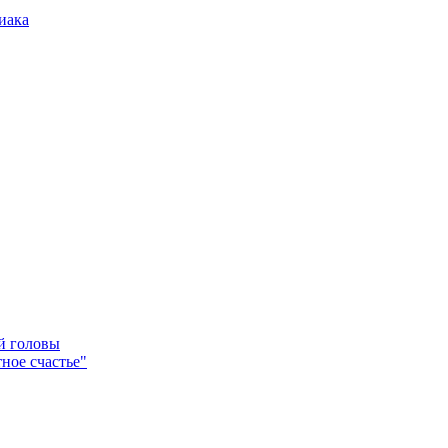
иака
ей головы
ное счастье"