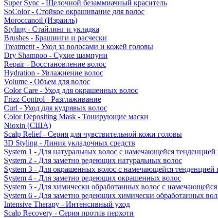
Super Sync - Щелочной безаммиачный краситель
SoColor - Стойкое окрашивание для волос
Moroccanoil (Израиль)
Styling - Стайлинг и укладка
Brushes - Брашинги и расчески
Treatment - Уход за волосами и кожей головы
Dry Shampoo - Сухие шампуни
Repair - Восстановление волос
Hydration - Увлажнение волос
Volume - Объем для волос
Color Care - Уход для окрашенных волос
Frizz Control - Разглаживание
Curl - Уход для кудрявых волос
Color Depositing Mask - Тонирующие маски
Nioxin (США)
Scalp Relief - Серия для чувствительной кожи головы
3D Styling - Линия укладочных средств
System 1 - Для натуральных волос с намечающейся тенденцией
System 2 - Для заметно редеющих натуральных волос
System 3 - Для окрашенных волос с намечающейся тенденцией
System 4 - Для заметно редеющих окрашенных волос
System 5 - Для химически обработанных волос с намечающейс
System 6 - Для заметно редеющих химически обработанных вол
Intensive Therapy - Интенсивный уход
Scalp Recovery - Серия против перхоти