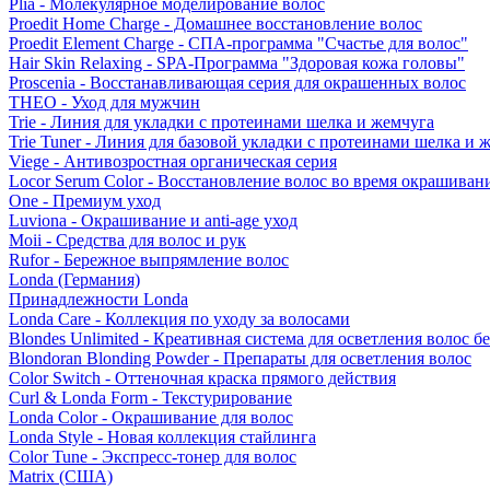
Plia - Молекулярное моделирование волос
Proedit Home Charge - Домашнее восстановление волос
Proedit Element Charge - СПА-программа "Счастье для волос"
Hair Skin Relaxing - SPA-Программа "Здоровая кожа головы"
Proscenia - Восстанавливающая серия для окрашенных волос
THEO - Уход для мужчин
Trie - Линия для укладки с протеинами шелка и жемчуга
Trie Tuner - Линия для базовой укладки с протеинами шелка и 
Viege - Антивозростная органическая серия
Locor Serum Color - Восстановление волос во время окрашиван
One - Премиум уход
Luviona - Окрашивание и anti-age уход
Moii - Средства для волос и рук
Rufor - Бережное выпрямление волос
Londa (Германия)
Принадлежности Londa
Londa Care - Коллекция по уходу за волосами
Blondes Unlimited - Креативная система для осветления волос б
Blondoran Blonding Powder - Препараты для осветления волос
Color Switch - Оттеночная краска прямого действия
Curl & Londa Form - Текстурирование
Londa Color - Окрашивание для волос
Londa Style - Новая коллекция стайлинга
Color Tune - Экспресс-тонер для волос
Matrix (США)