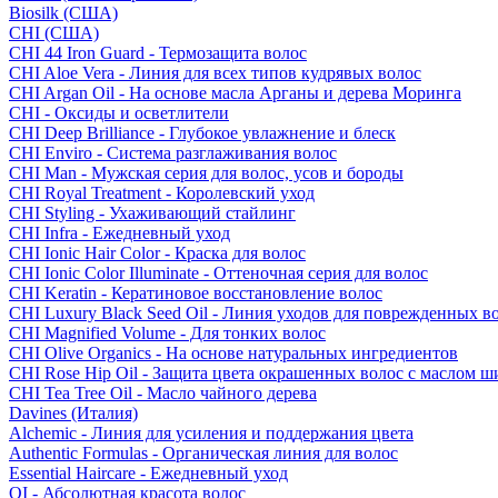
Biosilk (США)
CHI (США)
CHI 44 Iron Guard - Термозащита волос
CHI Aloe Vera - Линия для всех типов кудрявых волос
CHI Argan Oil - На основе масла Арганы и дерева Моринга
CHI - Оксиды и осветлители
CHI Deep Brilliance - Глубокое увлажнение и блеск
CHI Enviro - Система разглаживания волос
CHI Man - Мужская серия для волос, усов и бороды
CHI Royal Treatment - Королевский уход
CHI Styling - Ухаживающий стайлинг
CHI Infra - Ежедневный уход
CHI Ionic Hair Color - Краска для волос
CHI Ionic Color Illuminate - Оттеночная серия для волос
CHI Keratin - Кератиновое восстановление волос
CHI Luxury Black Seed Oil - Линия уходов для поврежденных в
CHI Magnified Volume - Для тонких волос
CHI Olive Organics - На основе натуральных ингредиентов
CHI Rose Hip Oil - Защита цвета окрашенных волос с маслом 
CHI Tea Tree Oil - Масло чайного дерева
Davines (Италия)
Alchemic - Линия для усиления и поддержания цвета
Authentic Formulas - Органическая линия для волос
Essential Haircare - Eжедневный уход
OI - Абсолютная красота волос