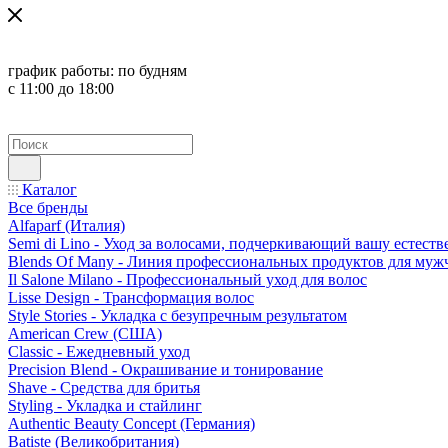
график работы:
по будням
с 11:00 до 18:00
Каталог
Все бренды
Alfaparf (Италия)
Semi di Lino - Уход за волосами, подчеркивающий вашу естест
Blends Of Many - Линия профессиональных продуктов для муж
Il Salone Milano - Профессиональный уход для волос
Lisse Design - Трансформация волос
Style Stories - Укладка с безупречным результатом
American Crew (США)
Classic - Ежедневный уход
Precision Blend - Окрашивание и тонирование
Shave - Средства для бритья
Styling - Укладка и стайлинг
Authentic Beauty Concept (Германия)
Batiste (Великобритания)