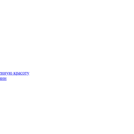
венную красоту
чин