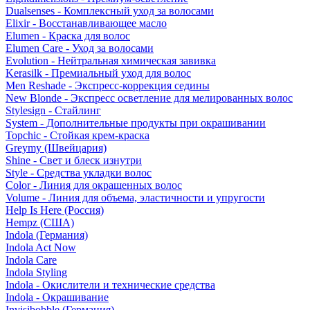
Dualsenses - Комплексный уход за волосами
Elixir - Восстанавливающее масло
Elumen - Краска для волос
Elumen Care - Уход за волосами
Evolution - Нейтральная химическая завивка
Kerasilk - Премиальный уход для волос
Men Reshade - Экспресс-коррекция седины
New Blonde - Экспресс осветление для мелированных волос
Stylesign - Стайлинг
System - Дополнительные продукты при окрашивании
Topchic - Стойкая крем-краска
Greymy (Швейцария)
Shine - Свет и блеск изнутри
Style - Средства укладки волос
Color - Линия для окрашенных волос
Volume - Линия для объема, эластичности и упругости
Help Is Here (Россия)
Hempz (США)
Indola (Германия)
Indola Act Now
Indola Care
Indola Styling
Indola - Окислители и технические средства
Indola - Окрашивание
Invisibobble (Германия)