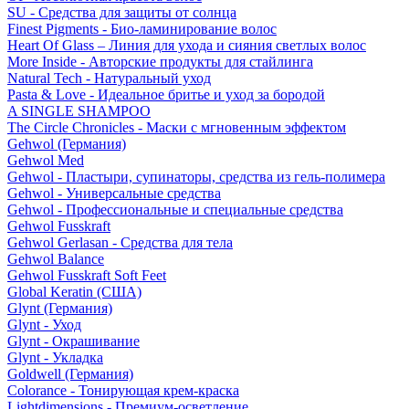
SU - Средства для защиты от солнца
Finest Pigments - Био-ламинирование волос
Heart Of Glass – Линия для ухода и сияния светлых волос
More Inside - Авторские продукты для стайлинга
Natural Tech - Натуральный уход
Pasta & Love - Идеальное бритье и уход за бородой
A SINGLE SHAMPOO
The Circle Chronicles - Маски с мгновенным эффектом
Gehwol (Германия)
Gehwol Med
Gehwol - Пластыри, супинаторы, средства из гель-полимера
Gehwol - Универсальные средства
Gehwol - Профессиональные и специальные средства
Gehwol Fusskraft
Gehwol Gerlasan - Средства для тела
Gehwol Balance
Gehwol Fusskraft Soft Feet
Global Keratin (США)
Glynt (Германия)
Glynt - Уход
Glynt - Окрашивание
Glynt - Укладка
Goldwell (Германия)
Colorance - Тонирующая крем-краска
Lightdimensions - Премиум-осветление