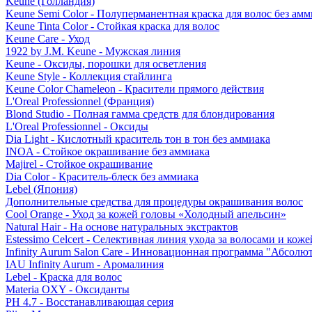
Keune (Голландия)
Keune Semi Color - Полуперманентная краска для волос без амм
Keune Tinta Color - Стойкая краска для волос
Keune Care - Уход
1922 by J.M. Keune - Мужская линия
Keune - Оксиды, порошки для осветления
Keune Style - Коллекция стайлинга
Keune Color Chameleon - Красители прямого действия
L'Oreal Professionnel (Франция)
Blond Studio - Полная гамма средств для блондирования
L'Oreal Professionnel - Оксиды
Dia Light - Кислотный краситель тон в тон без аммиака
INOA - Стойкое окрашивание без аммиака
Majirel - Стойкое окрашивание
Dia Color - Краситель-блеск без аммиака
Lebel (Япония)
Дополнительные средства для процедуры окрашивания волос
Cool Orange - Уход за кожей головы «Холодный апельсин»
Natural Hair - На основе натуральных экстрактов
Estessimo Celcert - Селективная линия ухода за волосами и кож
Infinity Aurum Salon Care - Инновационная программа "Абсолют
IAU Infinity Aurum - Аромалиния
Lebel - Краска для волос
Materia OXY - Оксиданты
PH 4.7 - Восстанавливающая серия