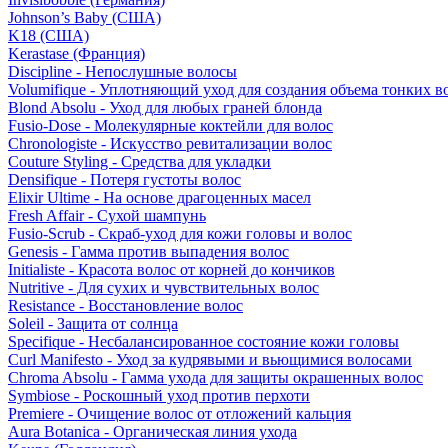
Johnson’s Baby (США)
K18 (США)
Kerastase (Франция)
Discipline - Непослушные волосы
Volumifique - Уплотняющий уход для создания объема тонких в
Blond Absolu - Уход для любых граней блонда
Fusio-Dose - Молекулярные коктейли для волос
Chronologiste - Искусство ревитализации волос
Couture Styling - Средства для укладки
Densifique - Потеря густоты волос
Elixir Ultime - На основе драгоценных масел
Fresh Affair - Сухой шампунь
Fusio-Scrub - Скраб-уход для кожи головы и волос
Genesis - Гамма против выпадения волос
Initialiste - Красота волос от корней до кончиков
Nutritive - Для сухих и чувствительных волос
Resistance - Восстановление волос
Soleil - Защита от солнца
Specifique - Несбалансированное состояние кожи головы
Curl Manifesto - Уход за кудрявыми и вьющимися волосами
Chroma Absolu - Гамма ухода для защиты окрашенных волос
Symbiose - Роскошный уход против перхоти
Premiere - Очищение волос от отложений кальция
Aura Botanica - Органическая линия ухода