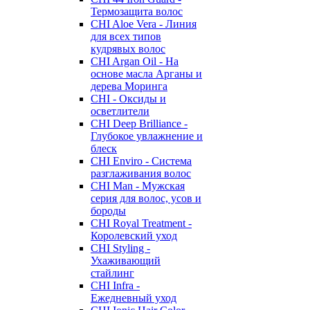
Термозащита волос
CHI Aloe Vera - Линия
для всех типов
кудрявых волос
CHI Argan Oil - На
основе масла Арганы и
дерева Моринга
CHI - Оксиды и
осветлители
CHI Deep Brilliance -
Глубокое увлажнение и
блеск
CHI Enviro - Система
разглаживания волос
CHI Man - Мужская
серия для волос, усов и
бороды
CHI Royal Treatment -
Королевский уход
CHI Styling -
Ухаживающий
стайлинг
CHI Infra -
Ежедневный уход