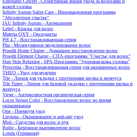
Estessimo Celcert - Селективная линия ухода за волосами и
кожей головы
Infinity Aurum Salon Care - Инновационная программа
"Абсолютное счастье"
IAU Infinity Aurum - Аромалиния
Lebel - Краска для волос
Materia OXY - Оксиданты
PH 4.7 - Восстанавливающая серия
Plia - Молекулярное моделирование волос
Proedit Home Charge - Домашнее восстановление волос
Proedit Element Charge - СПА-программа "Счастье для волос"
Hair Skin Relaxing - SPA-Программа "Здоровая кожа головы"
Proscenia - Восстанавливающая серия для окрашенных волос
THEO - Уход для мужчин
Trie - Линия для укладки с протеинами шелка и жемчуга
Trie Tuner - Линия для базовой укладки с протеинами шелка и
жемчуга
Viege - Антивозростная органическая серия
Locor Serum Color - Восстановление волос во время
окрашивания
One - Премиум уход
Luviona - Окрашивание и anti-age уход
Moii - Средства для волос и рук
Rufor - Бережное выпрямление волос
Londa (Германия)