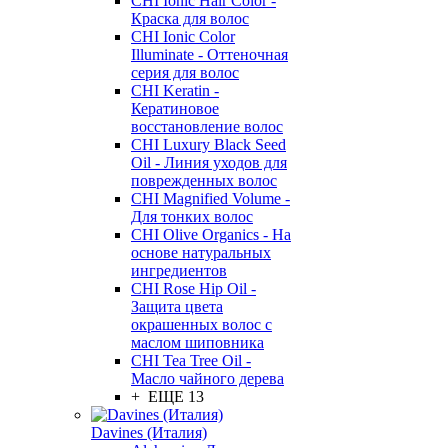
CHI Ionic Hair Color -
Краска для волос
CHI Ionic Color
Illuminate - Оттеночная
серия для волос
CHI Keratin -
Кератиновое
восстановление волос
CHI Luxury Black Seed
Oil - Линия уходов для
поврежденных волос
CHI Magnified Volume -
Для тонких волос
CHI Olive Organics - На
основе натуральных
ингредиентов
CHI Rose Hip Oil -
Защита цвета
окрашенных волос с
маслом шиповника
CHI Tea Tree Oil -
Масло чайного дерева
+ ЕЩЕ 13
Davines (Италия)