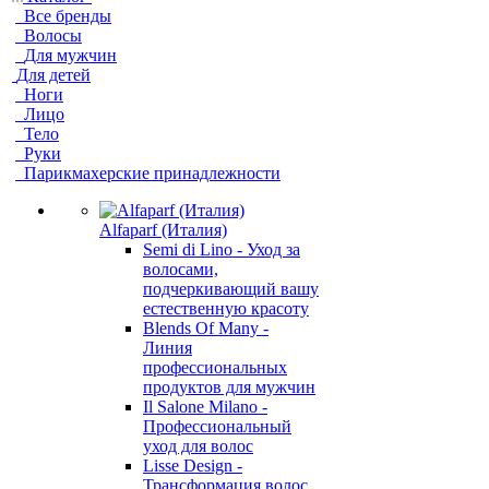
Все бренды
Волосы
Для мужчин
Для детей
Ноги
Лицо
Тело
Руки
Парикмахерские принадлежности
Alfaparf (Италия)
Semi di Lino - Уход за
волосами,
подчеркивающий вашу
естественную красоту
Blends Of Many -
Линия
профессиональных
продуктов для мужчин
Il Salone Milano -
Профессиональный
уход для волос
Lisse Design -
Трансформация волос