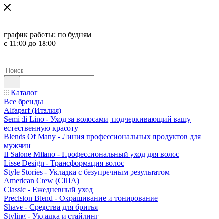
график работы:
по будням
с 11:00 до 18:00
Каталог
Все бренды
Alfaparf (Италия)
Semi di Lino - Уход за волосами, подчеркивающий вашу
естественную красоту
Blends Of Many - Линия профессиональных продуктов для
мужчин
Il Salone Milano - Профессиональный уход для волос
Lisse Design - Трансформация волос
Style Stories - Укладка с безупречным результатом
American Crew (США)
Classic - Ежедневный уход
Precision Blend - Окрашивание и тонирование
Shave - Средства для бритья
Styling - Укладка и стайлинг