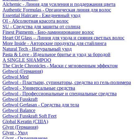
Alchemic - Линия для усиления и поддержания цвета
Authentic Formulas - Органическая линия для волос
Essential Haircare - Eжедневный уход
OI - Абсолютная красота волос
SU - Средства для защиты от солнца
Finest Pigments - Био-ламинирование волос
Heart Of Glass – Линия для ухода и сияния светлых волос
More Inside - Авторские продукты для стайлинга
Natural Tech - Натуральный уход
Pasta & Love - Идеальное бритье и уход за бородой
A SINGLE SHAMPOO
The Circle Chronicles - Маски с мгновенным эффектом
Gehwol (Германия)
Gehwol Med
Gehwol - Пластыри, супинаторы, средства из гель-полимера
Gehwol - Универсальные средства
Gehwol - Профессиональные и специальные средства
Gehwol Fusskraft
Gehwol Gerlasan - Средства для тела
Gehwol Balance
Gehwol Fusskraft Soft Feet
Global Keratin (США)
Glynt (Германия)
Glynt - Уход
Glynt - Окрашивание