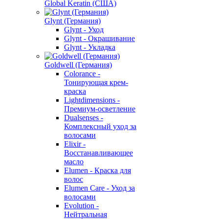
Global Keratin (США)
Glynt (Германия)
Glynt - Уход
Glynt - Окрашивание
Glynt - Укладка
Goldwell (Германия)
Colorance -
Тонирующая крем-
краска
Lightdimensions -
Премиум-осветление
Dualsenses -
Комплексный уход за
волосами
Elixir -
Восстанавливающее
масло
Elumen - Краска для
волос
Elumen Care - Уход за
волосами
Evolution -
Нейтральная