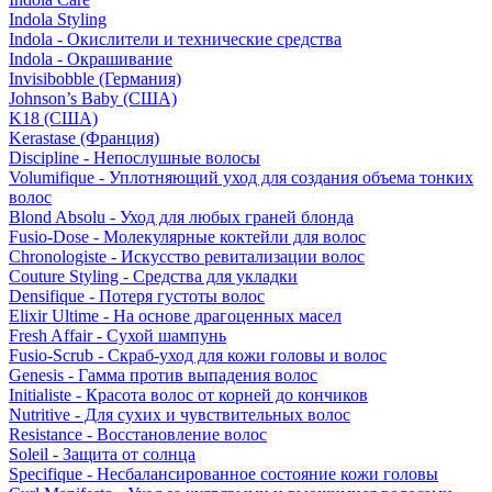
Indola Styling
Indola - Окислители и технические средства
Indola - Окрашивание
Invisibobble (Германия)
Johnson’s Baby (США)
K18 (США)
Kerastase (Франция)
Discipline - Непослушные волосы
Volumifique - Уплотняющий уход для создания объема тонких
волос
Blond Absolu - Уход для любых граней блонда
Fusio-Dose - Молекулярные коктейли для волос
Chronologiste - Искусство ревитализации волос
Couture Styling - Средства для укладки
Densifique - Потеря густоты волос
Elixir Ultime - На основе драгоценных масел
Fresh Affair - Сухой шампунь
Fusio-Scrub - Скраб-уход для кожи головы и волос
Genesis - Гамма против выпадения волос
Initialiste - Красота волос от корней до кончиков
Nutritive - Для сухих и чувствительных волос
Resistance - Восстановление волос
Soleil - Защита от солнца
Specifique - Несбалансированное состояние кожи головы