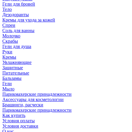
Гели для бровей
Тело
Дезодоранты
Кремы для ухода за кожей
Спреи
Соль для ванны
Молочко
Скрабы
Гели для душа
Руки
Кремы
Увлажняющие
Защитные
Питательные
Бальзамы
Гели
Мыло
Парикмахерские принадлежности
Аксессуары для косметологии
Брашинги, расчески
Парикмахерские принадлежности
Как купить
Условия оплаты
Условия доставки
О нас