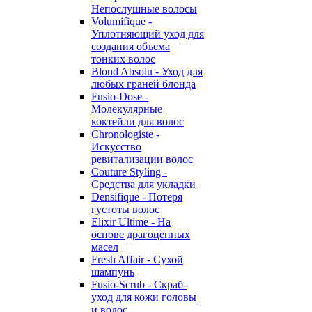
Непослушные волосы
Volumifique -
Уплотняющий уход для
создания объема
тонких волос
Blond Absolu - Уход для
любых граней блонда
Fusio-Dose -
Молекулярные
коктейли для волос
Chronologiste -
Искусство
ревитализации волос
Couture Styling -
Средства для укладки
Densifique - Потеря
густоты волос
Elixir Ultime - На
основе драгоценных
масел
Fresh Affair - Сухой
шампунь
Fusio-Scrub - Скраб-
уход для кожи головы
и волос