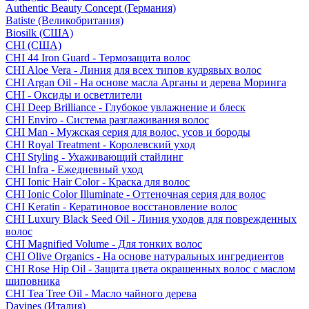
Authentic Beauty Concept (Германия)
Batiste (Великобритания)
Biosilk (США)
CHI (США)
CHI 44 Iron Guard - Термозащита волос
CHI Aloe Vera - Линия для всех типов кудрявых волос
CHI Argan Oil - На основе масла Арганы и дерева Моринга
CHI - Оксиды и осветлители
CHI Deep Brilliance - Глубокое увлажнение и блеск
CHI Enviro - Система разглаживания волос
CHI Man - Мужская серия для волос, усов и бороды
CHI Royal Treatment - Королевский уход
CHI Styling - Ухаживающий стайлинг
CHI Infra - Ежедневный уход
CHI Ionic Hair Color - Краска для волос
CHI Ionic Color Illuminate - Оттеночная серия для волос
CHI Keratin - Кератиновое восстановление волос
CHI Luxury Black Seed Oil - Линия уходов для поврежденных
волос
CHI Magnified Volume - Для тонких волос
CHI Olive Organics - На основе натуральных ингредиентов
CHI Rose Hip Oil - Защита цвета окрашенных волос с маслом
шиповника
CHI Tea Tree Oil - Масло чайного дерева
Davines (Италия)