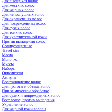
Для вьющихся волос
Для жестких волос
Для жирных волос
Для непослушных волос
Для окрашенных волос
Для поврежденных волос
Для сухих волос
Для тонких волос
Для чувствительной кожи
Против выпадения волос
Солнцезащитные
Travel-size
Масла
Молочко
Муссы
Наборы
Окислители
Ампулы
Восстановление волос
Для густоты и объема волос
При химической обработке
Для сухих и поврежденных волос
Рост волос, против выпадения
Укрепление волос
Для жирной кожи головы