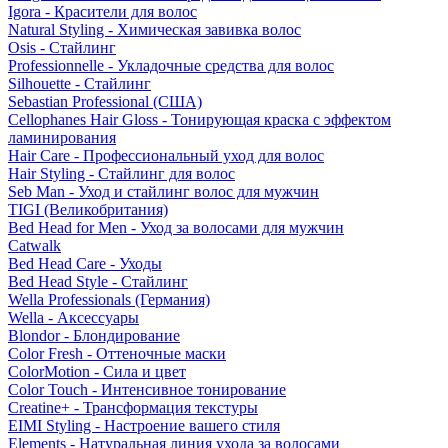
Igora - Красители для волос
Natural Styling - Химическая завивка волос
Osis - Стайлинг
Professionnelle - Укладочные средства для волос
Silhouette - Стайлинг
Sebastian Professional (США)
Cellophanes Hair Gloss - Тонирующая краска с эффектом
ламинирования
Hair Care - Профессиональный уход для волос
Hair Styling - Стайлинг для волос
Seb Man - Уход и стайлинг волос для мужчин
TIGI (Великобритания)
Bed Head for Men - Уход за волосами для мужчин
Catwalk
Bed Head Care - Уходы
Bed Head Style - Стайлинг
Wella Professionals (Германия)
Wella - Аксессуары
Blondor - Блондирование
Color Fresh - Оттеночные маски
ColorMotion - Сила и цвет
Color Touch - Интенсивное тонирование
Creatine+ - Трансформация текстуры
EIMI Styling - Настроение вашего стиля
Elements - Натуральная линия ухода за волосами