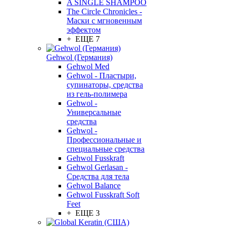
A SINGLE SHAMPOO
The Circle Chronicles -
Маски с мгновенным
эффектом
+ ЕЩЕ 7
Gehwol (Германия)
Gehwol Med
Gehwol - Пластыри,
супинаторы, средства
из гель-полимера
Gehwol -
Универсальные
средства
Gehwol -
Профессиональные и
специальные средства
Gehwol Fusskraft
Gehwol Gerlasan -
Средства для тела
Gehwol Balance
Gehwol Fusskraft Soft
Feet
+ ЕЩЕ 3