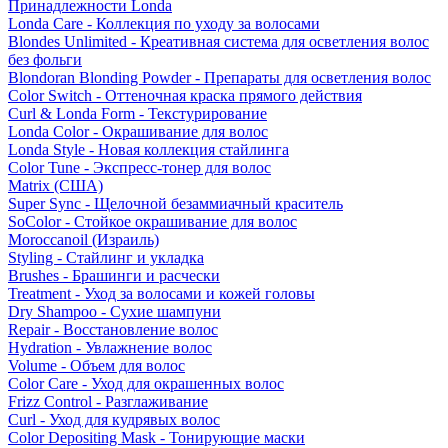
Принадлежности Londa
Londa Care - Коллекция по уходу за волосами
Blondes Unlimited - Креативная система для осветления волос
без фольги
Blondoran Blonding Powder - Препараты для осветления волос
Color Switch - Оттеночная краска прямого действия
Curl & Londa Form - Текстурирование
Londa Color - Окрашивание для волос
Londa Style - Новая коллекция стайлинга
Color Tune - Экспресс-тонер для волос
Matrix (США)
Super Sync - Щелочной безаммиачный краситель
SoColor - Стойкое окрашивание для волос
Moroccanoil (Израиль)
Styling - Стайлинг и укладка
Brushes - Брашинги и расчески
Treatment - Уход за волосами и кожей головы
Dry Shampoo - Сухие шампуни
Repair - Восстановление волос
Hydration - Увлажнение волос
Volume - Объем для волос
Color Care - Уход для окрашенных волос
Frizz Control - Разглаживание
Curl - Уход для кудрявых волос
Color Depositing Mask - Тонирующие маски