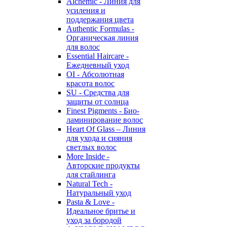
Alchemic - Линия для
усиления и
поддержания цвета
Authentic Formulas -
Органическая линия
для волос
Essential Haircare -
Eжедневный уход
OI - Абсолютная
красота волос
SU - Средства для
защиты от солнца
Finest Pigments - Био-
ламинирование волос
Heart Of Glass – Линия
для ухода и сияния
светлых волос
More Inside -
Авторские продукты
для стайлинга
Natural Tech -
Натуральный уход
Pasta & Love -
Идеальное бритье и
уход за бородой