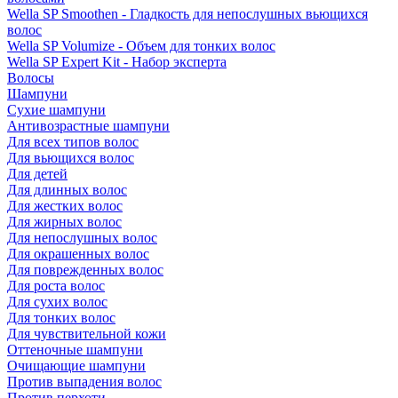
Wella SP Smoothen - Гладкость для непослушных вьющихся
волос
Wella SP Volumize - Объем для тонких волос
Wella SP Expert Kit - Набор эксперта
Волосы
Шампуни
Сухие шампуни
Антивозрастные шампуни
Для всех типов волос
Для вьющихся волос
Для детей
Для длинных волос
Для жестких волос
Для жирных волос
Для непослушных волос
Для окрашенных волос
Для поврежденных волос
Для роста волос
Для сухих волос
Для тонких волос
Для чувствительной кожи
Оттеночные шампуни
Очищающие шампуни
Против выпадения волос
Против перхоти