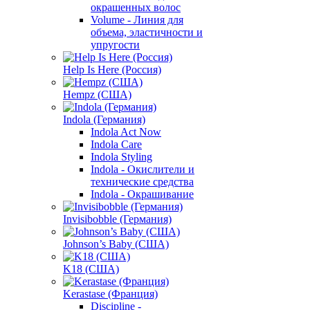
окрашенных волос
Volume - Линия для
объема, эластичности и
упругости
Help Is Here (Россия)
Hempz (США)
Indola (Германия)
Indola Act Now
Indola Care
Indola Styling
Indola - Окислители и
технические средства
Indola - Окрашивание
Invisibobble (Германия)
Johnson’s Baby (США)
K18 (США)
Kerastase (Франция)
Discipline -