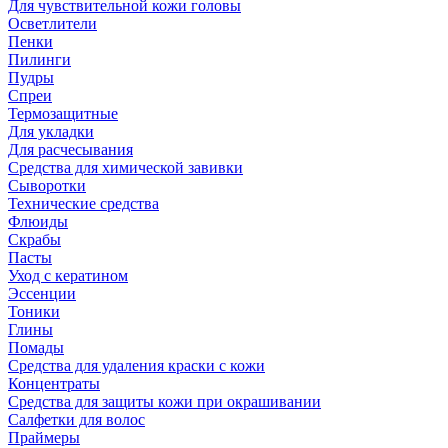
Для чувствительной кожи головы
Осветлители
Пенки
Пилинги
Пудры
Спреи
Термозащитные
Для укладки
Для расчесывания
Средства для химической завивки
Сыворотки
Технические средства
Флюиды
Скрабы
Пасты
Уход с кератином
Эссенции
Тоники
Глины
Помады
Средства для удаления краски с кожи
Концентраты
Средства для защиты кожи при окрашивании
Салфетки для волос
Праймеры