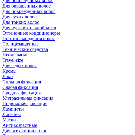
Для непослушных волос
Для окрашенных волос
Для поврежденных волос
Для сухих волос
Для тонких волос
Для чувствительной кожи
Оттеночные кондиционеры
Против выпадения волос
Солнцезащитные
Технические средства
Несмываемые
Travel-size
Для седых волос
Кремы
Лаки
Сильная фиксация
Слабая фиксация
Средняя фиксация
Ультрасильная фиксация
Подвижная фиксация
Ламинаты
Лосьоны
Маски
Антивозрастные
Для всех типов волос