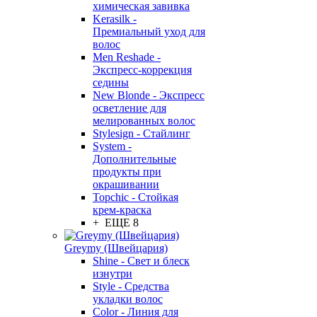
химическая завивка
Kerasilk -
Премиальный уход для
волос
Men Reshade -
Экспресс-коррекция
седины
New Blonde - Экспресс
осветление для
мелированных волос
Stylesign - Стайлинг
System -
Дополнительные
продукты при
окрашивании
Topchic - Стойкая
крем-краска
+ ЕЩЕ 8
Greymy (Швейцария)
Shine - Свет и блеск
изнутри
Style - Средства
укладки волос
Color - Линия для