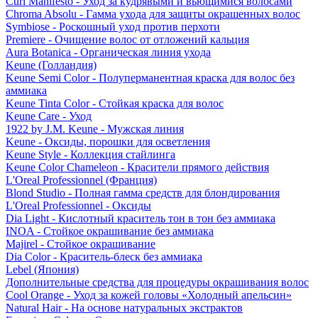
Curl Manifesto - Уход за кудрявыми и вьющимися волосами
Chroma Absolu - Гамма ухода для защиты окрашенных волос
Symbiose - Роскошный уход против перхоти
Premiere - Очищение волос от отложений кальция
Aura Botanica - Органическая линия ухода
Keune (Голландия)
Keune Semi Color - Полуперманентная краска для волос без
аммиака
Keune Tinta Color - Стойкая краска для волос
Keune Care - Уход
1922 by J.M. Keune - Мужская линия
Keune - Оксиды, порошки для осветления
Keune Style - Коллекция стайлинга
Keune Color Chameleon - Красители прямого действия
L'Oreal Professionnel (Франция)
Blond Studio - Полная гамма средств для блондирования
L'Oreal Professionnel - Оксиды
Dia Light - Кислотный краситель тон в тон без аммиака
INOA - Стойкое окрашивание без аммиака
Majirel - Стойкое окрашивание
Dia Color - Краситель-блеск без аммиака
Lebel (Япония)
Дополнительные средства для процедуры окрашивания волос
Cool Orange - Уход за кожей головы «Холодный апельсин»
Natural Hair - На основе натуральных экстрактов