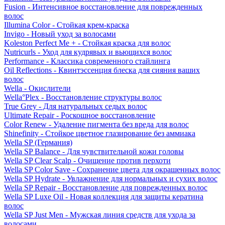
Fusion - Интенсивное восстановление для поврежденных
волос
Illumina Color - Стойкая крем-краска
Invigo - Новый уход за волосами
Koleston Perfect Me + - Стойкая краска для волос
Nutricurls - Уход для кудрявых и вьющихся волос
Performance - Классика современного стайлинга
Oil Reflections - Квинтэссенция блеска для сияния ваших
волос
Wella - Окислители
Wella°Plex - Восстановление структуры волос
True Grey - Для натуральных седых волос
Ultimate Repair - Роскошное восстановление
Color Renew - Удаление пигмента без вреда для волос
Shinefinity - Стойкое цветное глазирование без аммиака
Wella SP (Германия)
Wella SP Balance - Для чувствительной кожи головы
Wella SP Clear Scalp - Очищение против перхоти
Wella SP Color Save - Сохранение цвета для окрашенных волос
Wella SP Hydrate - Увлажнение для нормальных и сухих волос
Wella SP Repair - Восстановление для поврежденных волос
Wella SP Luxe Oil - Новая коллекция для защиты кератина
волос
Wella SP Just Men - Мужская линия средств для ухода за
волосами