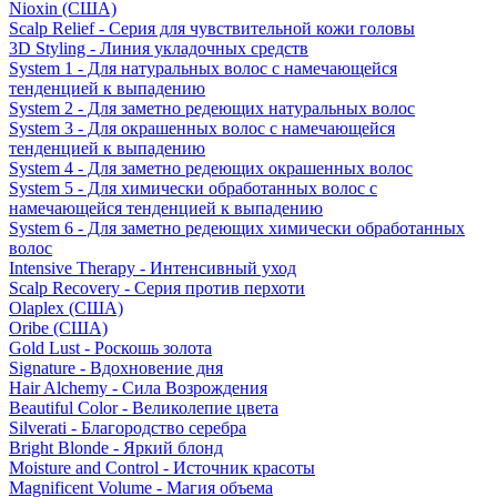
Nioxin (США)
Scalp Relief - Серия для чувствительной кожи головы
3D Styling - Линия укладочных средств
System 1 - Для натуральных волос с намечающейся
тенденцией к выпадению
System 2 - Для заметно редеющих натуральных волос
System 3 - Для окрашенных волос с намечающейся
тенденцией к выпадению
System 4 - Для заметно редеющих окрашенных волос
System 5 - Для химически обработанных волос с
намечающейся тенденцией к выпадению
System 6 - Для заметно редеющих химически обработанных
волос
Intensive Therapy - Интенсивный уход
Scalp Recovery - Серия против перхоти
Olaplex (США)
Oribe (США)
Gold Lust - Роскошь золота
Signature - Вдохновение дня
Hair Alchemy - Сила Возрождения
Beautiful Color - Великолепие цвета
Silverati - Благородство серебра
Bright Blonde - Яркий блонд
Moisture and Control - Источник красоты
Magnificent Volume - Магия объема