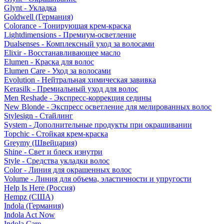
Glynt - Укладка
Goldwell (Германия)
Colorance - Тонирующая крем-краска
Lightdimensions - Премиум-осветление
Dualsenses - Комплексный уход за волосами
Elixir - Восстанавливающее масло
Elumen - Краска для волос
Elumen Care - Уход за волосами
Evolution - Нейтральная химическая завивка
Kerasilk - Премиальный уход для волос
Men Reshade - Экспресс-коррекция седины
New Blonde - Экспресс осветление для мелированных волос
Stylesign - Стайлинг
System - Дополнительные продукты при окрашивании
Topchic - Стойкая крем-краска
Greymy (Швейцария)
Shine - Свет и блеск изнутри
Style - Средства укладки волос
Color - Линия для окрашенных волос
Volume - Линия для объема, эластичности и упругости
Help Is Here (Россия)
Hempz (США)
Indola (Германия)
Indola Act Now
Indola Care