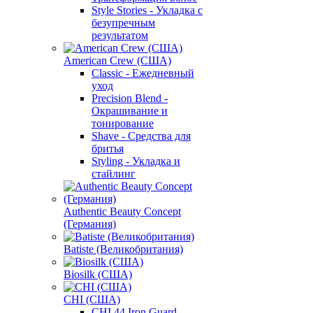
Style Stories - Укладка с
безупречным
результатом
American Crew (США)
Classic - Ежедневный
уход
Precision Blend -
Окрашивание и
тонирование
Shave - Средства для
бритья
Styling - Укладка и
стайлинг
Authentic Beauty Concept
(Германия)
Batiste (Великобритания)
Biosilk (США)
CHI (США)
CHI 44 Iron Guard -