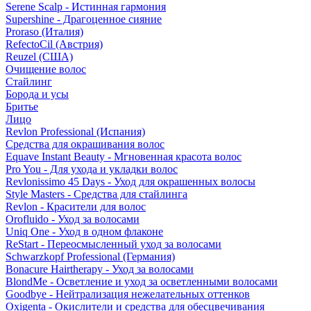
Serene Scalp - Истинная гармония
Supershine - Драгоценное сияние
Proraso (Италия)
RefectoCil (Австрия)
Reuzel (США)
Очищение волос
Стайлинг
Борода и усы
Бритье
Лицо
Revlon Professional (Испания)
Средства для окрашивания волос
Equave Instant Beauty - Мгновенная красота волос
Pro You - Для ухода и укладки волос
Revlonissimo 45 Days - Уход для окрашенных волосы
Style Masters - Средства для стайлинга
Revlon - Красители для волос
Orofluido - Уход за волосами
Uniq One - Уход в одном флаконе
ReStart - Переосмысленный уход за волосами
Schwarzkopf Professional (Германия)
Bonacure Hairtherapy - Уход за волосами
BlondMe - Осветление и уход за осветленными волосами
Goodbye - Нейтрализация нежелательных оттенков
Oxigenta - Окислители и средства для обесцвечивания