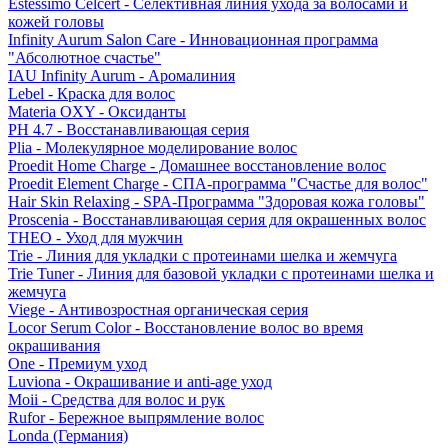
Estessimo Celcert - Селективная линия ухода за волосами и
кожей головы
Infinity Aurum Salon Care - Инновационная программа
"Абсолютное счастье"
IAU Infinity Aurum - Аромалиния
Lebel - Краска для волос
Materia OXY - Оксиданты
PH 4.7 - Восстанавливающая серия
Plia - Молекулярное моделирование волос
Proedit Home Charge - Домашнее восстановление волос
Proedit Element Charge - СПА-программа "Счастье для волос"
Hair Skin Relaxing - SPA-Программа "Здоровая кожа головы"
Proscenia - Восстанавливающая серия для окрашенных волос
THEO - Уход для мужчин
Trie - Линия для укладки с протеинами шелка и жемчуга
Trie Tuner - Линия для базовой укладки с протеинами шелка и
жемчуга
Viege - Антивозростная органическая серия
Locor Serum Color - Восстановление волос во время
окрашивания
One - Премиум уход
Luviona - Окрашивание и anti-age уход
Moii - Средства для волос и рук
Rufor - Бережное выпрямление волос
Londa (Германия)