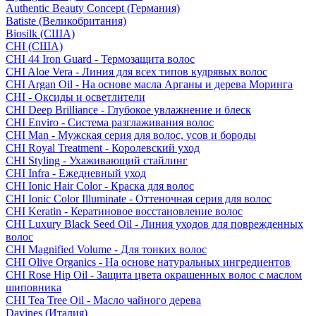
Authentic Beauty Concept (Германия)
Batiste (Великобритания)
Biosilk (США)
CHI (США)
CHI 44 Iron Guard - Термозащита волос
CHI Aloe Vera - Линия для всех типов кудрявых волос
CHI Argan Oil - На основе масла Арганы и дерева Моринга
CHI - Оксиды и осветлители
CHI Deep Brilliance - Глубокое увлажнение и блеск
CHI Enviro - Система разглаживания волос
CHI Man - Мужская серия для волос, усов и бороды
CHI Royal Treatment - Королевский уход
CHI Styling - Ухаживающий стайлинг
CHI Infra - Ежедневный уход
CHI Ionic Hair Color - Краска для волос
CHI Ionic Color Illuminate - Оттеночная серия для волос
CHI Keratin - Кератиновое восстановление волос
CHI Luxury Black Seed Oil - Линия уходов для поврежденных
волос
CHI Magnified Volume - Для тонких волос
CHI Olive Organics - На основе натуральных ингредиентов
CHI Rose Hip Oil - Защита цвета окрашенных волос с маслом
шиповника
CHI Tea Tree Oil - Масло чайного дерева
Davines (Италия)