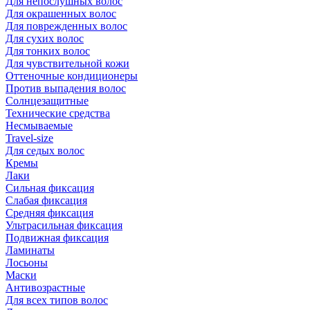
Для непослушных волос
Для окрашенных волос
Для поврежденных волос
Для сухих волос
Для тонких волос
Для чувствительной кожи
Оттеночные кондиционеры
Против выпадения волос
Солнцезащитные
Технические средства
Несмываемые
Travel-size
Для седых волос
Кремы
Лаки
Сильная фиксация
Слабая фиксация
Средняя фиксация
Ультрасильная фиксация
Подвижная фиксация
Ламинаты
Лосьоны
Маски
Антивозрастные
Для всех типов волос