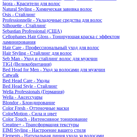
Igora - Красители для волос
Natural Styling - Химическая завивка волос
Osis - Стайлинг
Professionnelle - Укладочные средства для волос
Silhouette - Стайлинг
Sebastian Professional (США)
Cellophanes Hair Gloss - Тонирующая краска с эффектом
ламинирования
Hair Care - Профессиональный уход для волос
Hair Styling - Стайлинг для волос
Seb Man - Уход и стайлинг волос для мужчин
TIGI (Великобритания)
Bed Head for Men - Уход за волосами для мужчин
Catwalk
Bed Head Care - Уходы
Bed Head Style - Стайлинг
Wella Professionals (Германия)
Wella - Аксессуары
Blondor - Блондирование
Color Fresh - Оттеночные маски
ColorMotion - Сила и цвет
Color Touch - Интенсивное тонирование
Creatine+ - Трансформация текстуры
EIMI Styling - Настроение вашего стиля
Elements - Натуральная линия ухода за волосами