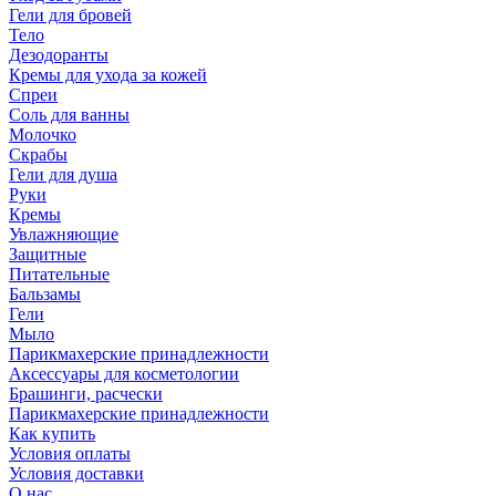
Гели для бровей
Тело
Дезодоранты
Кремы для ухода за кожей
Спреи
Соль для ванны
Молочко
Скрабы
Гели для душа
Руки
Кремы
Увлажняющие
Защитные
Питательные
Бальзамы
Гели
Мыло
Парикмахерские принадлежности
Аксессуары для косметологии
Брашинги, расчески
Парикмахерские принадлежности
Как купить
Условия оплаты
Условия доставки
О нас