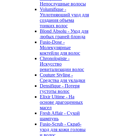
Непослушные волосы
Volumifique -
Уплотняющий уход для
создания объема
тонких волос
Blond Absolu - Уход для
любых граней блонда
Fusio-Dose -
Молекулярные
коктейли для волос
Chronologiste -
Искусство
ревитализации волос
Couture Styling -
Средства для укладки
Densifique - Потеря
густоты волос
Elixir Ultime - На
основе драгоценных
масел
Fresh Affair - Сухой
шампунь
Fusio-Scrub - Скраб-
уход для кожи головы
и волос