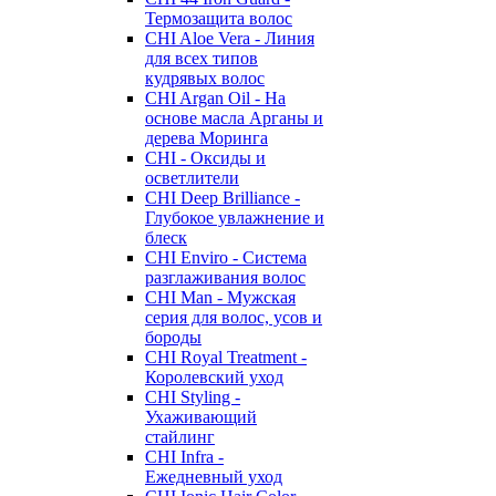
Термозащита волос
CHI Aloe Vera - Линия
для всех типов
кудрявых волос
CHI Argan Oil - На
основе масла Арганы и
дерева Моринга
CHI - Оксиды и
осветлители
CHI Deep Brilliance -
Глубокое увлажнение и
блеск
CHI Enviro - Система
разглаживания волос
CHI Man - Мужская
серия для волос, усов и
бороды
CHI Royal Treatment -
Королевский уход
CHI Styling -
Ухаживающий
стайлинг
CHI Infra -
Ежедневный уход