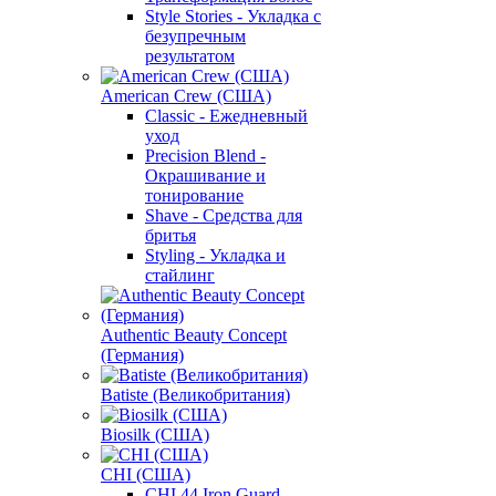
Style Stories - Укладка с
безупречным
результатом
American Crew (США)
Classic - Ежедневный
уход
Precision Blend -
Окрашивание и
тонирование
Shave - Средства для
бритья
Styling - Укладка и
стайлинг
Authentic Beauty Concept
(Германия)
Batiste (Великобритания)
Biosilk (США)
CHI (США)
CHI 44 Iron Guard -