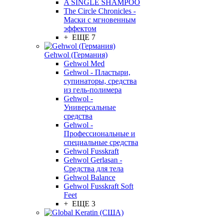
A SINGLE SHAMPOO
The Circle Chronicles -
Маски с мгновенным
эффектом
+ ЕЩЕ 7
Gehwol (Германия)
Gehwol Med
Gehwol - Пластыри,
супинаторы, средства
из гель-полимера
Gehwol -
Универсальные
средства
Gehwol -
Профессиональные и
специальные средства
Gehwol Fusskraft
Gehwol Gerlasan -
Средства для тела
Gehwol Balance
Gehwol Fusskraft Soft
Feet
+ ЕЩЕ 3