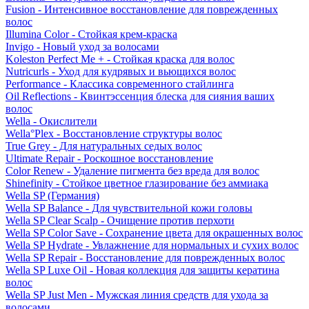
Fusion - Интенсивное восстановление для поврежденных
волос
Illumina Color - Стойкая крем-краска
Invigo - Новый уход за волосами
Koleston Perfect Me + - Стойкая краска для волос
Nutricurls - Уход для кудрявых и вьющихся волос
Performance - Классика современного стайлинга
Oil Reflections - Квинтэссенция блеска для сияния ваших
волос
Wella - Окислители
Wella°Plex - Восстановление структуры волос
True Grey - Для натуральных седых волос
Ultimate Repair - Роскошное восстановление
Color Renew - Удаление пигмента без вреда для волос
Shinefinity - Стойкое цветное глазирование без аммиака
Wella SP (Германия)
Wella SP Balance - Для чувствительной кожи головы
Wella SP Clear Scalp - Очищение против перхоти
Wella SP Color Save - Сохранение цвета для окрашенных волос
Wella SP Hydrate - Увлажнение для нормальных и сухих волос
Wella SP Repair - Восстановление для поврежденных волос
Wella SP Luxe Oil - Новая коллекция для защиты кератина
волос
Wella SP Just Men - Мужская линия средств для ухода за
волосами