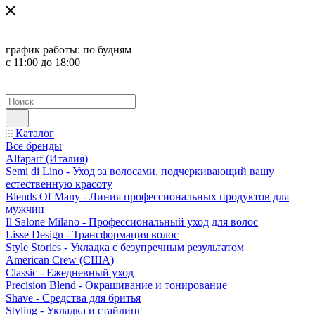
график работы:
по будням
с 11:00 до 18:00
Каталог
Все бренды
Alfaparf (Италия)
Semi di Lino - Уход за волосами, подчеркивающий вашу
естественную красоту
Blends Of Many - Линия профессиональных продуктов для
мужчин
Il Salone Milano - Профессиональный уход для волос
Lisse Design - Трансформация волос
Style Stories - Укладка с безупречным результатом
American Crew (США)
Classic - Ежедневный уход
Precision Blend - Окрашивание и тонирование
Shave - Средства для бритья
Styling - Укладка и стайлинг