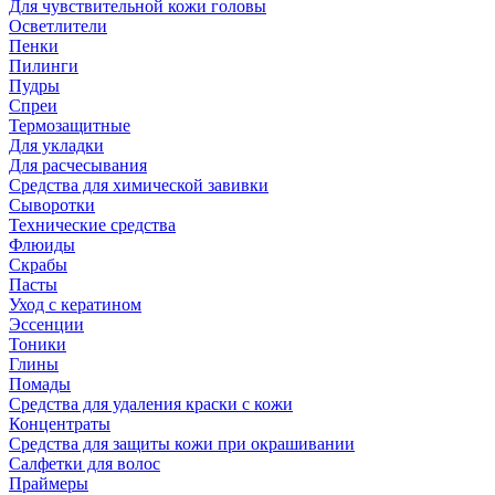
Для чувствительной кожи головы
Осветлители
Пенки
Пилинги
Пудры
Спреи
Термозащитные
Для укладки
Для расчесывания
Средства для химической завивки
Сыворотки
Технические средства
Флюиды
Скрабы
Пасты
Уход с кератином
Эссенции
Тоники
Глины
Помады
Средства для удаления краски с кожи
Концентраты
Средства для защиты кожи при окрашивании
Салфетки для волос
Праймеры