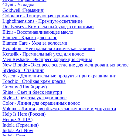
Glynt - Укладка
Goldwell (Германия)
Colorance - Тонирующая крем-краска
Lightdimensions - Премиум-осветление
Dualsenses - Комплексный уход за волосами
Elixir - Восстанавливающее масло
Elumen - Краска для волос
Elumen Care - Уход за волосами
Evolution - Нейтральная химическая завивка
Kerasilk - Премиальный уход для волос
Men Reshade - Экспресс-коррекция седины
New Blonde - Экспресс осветление для мелированных волос
Stylesign - Стайлинг
System - Дополнительные продукты при окрашивании
Topchic - Стойкая крем-краска
Greymy (Швейцария)
Shine - Свет и блеск изнутри
Style - Средства укладки волос
Color - Линия для окрашенных волос
Volume - Линия для объема, эластичности и упругости
Help Is Here (Россия)
Hempz (США)
Indola (Германия)
Indola Act Now
Indola Care