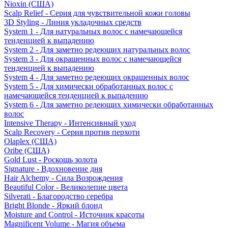
Nioxin (США)
Scalp Relief - Серия для чувствительной кожи головы
3D Styling - Линия укладочных средств
System 1 - Для натуральных волос с намечающейся
тенденцией к выпадению
System 2 - Для заметно редеющих натуральных волос
System 3 - Для окрашенных волос с намечающейся
тенденцией к выпадению
System 4 - Для заметно редеющих окрашенных волос
System 5 - Для химически обработанных волос с
намечающейся тенденцией к выпадению
System 6 - Для заметно редеющих химически обработанных
волос
Intensive Therapy - Интенсивный уход
Scalp Recovery - Серия против перхоти
Olaplex (США)
Oribe (США)
Gold Lust - Роскошь золота
Signature - Вдохновение дня
Hair Alchemy - Сила Возрождения
Beautiful Color - Великолепие цвета
Silverati - Благородство серебра
Bright Blonde - Яркий блонд
Moisture and Control - Источник красоты
Magnificent Volume - Магия объема