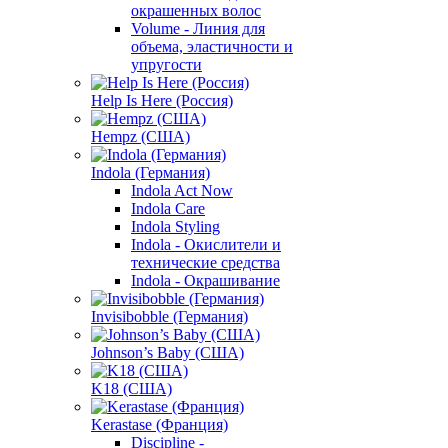
окрашенных волос
Volume - Линия для
объема, эластичности и
упругости
Help Is Here (Россия)
Hempz (США)
Indola (Германия)
Indola Act Now
Indola Care
Indola Styling
Indola - Окислители и
технические средства
Indola - Окрашивание
Invisibobble (Германия)
Johnson’s Baby (США)
K18 (США)
Kerastase (Франция)
Discipline -