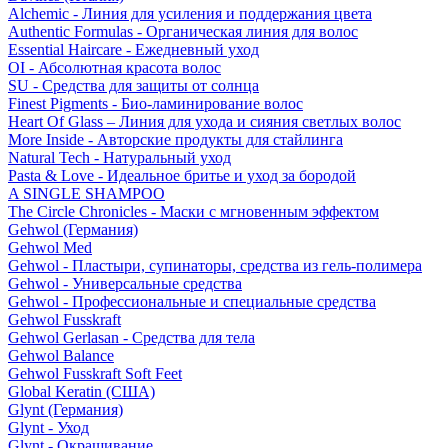
Alchemic - Линия для усиления и поддержания цвета
Authentic Formulas - Органическая линия для волос
Essential Haircare - Eжедневный уход
OI - Абсолютная красота волос
SU - Средства для защиты от солнца
Finest Pigments - Био-ламинирование волос
Heart Of Glass – Линия для ухода и сияния светлых волос
More Inside - Авторские продукты для стайлинга
Natural Tech - Натуральный уход
Pasta & Love - Идеальное бритье и уход за бородой
A SINGLE SHAMPOO
The Circle Chronicles - Маски с мгновенным эффектом
Gehwol (Германия)
Gehwol Med
Gehwol - Пластыри, супинаторы, средства из гель-полимера
Gehwol - Универсальные средства
Gehwol - Профессиональные и специальные средства
Gehwol Fusskraft
Gehwol Gerlasan - Средства для тела
Gehwol Balance
Gehwol Fusskraft Soft Feet
Global Keratin (США)
Glynt (Германия)
Glynt - Уход
Glynt - Окрашивание