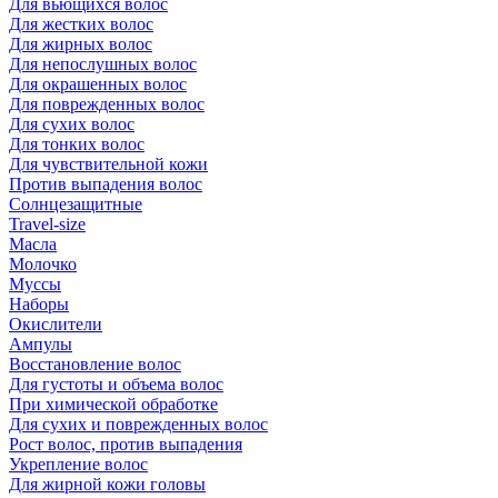
Для вьющихся волос
Для жестких волос
Для жирных волос
Для непослушных волос
Для окрашенных волос
Для поврежденных волос
Для сухих волос
Для тонких волос
Для чувствительной кожи
Против выпадения волос
Солнцезащитные
Travel-size
Масла
Молочко
Муссы
Наборы
Окислители
Ампулы
Восстановление волос
Для густоты и объема волос
При химической обработке
Для сухих и поврежденных волос
Рост волос, против выпадения
Укрепление волос
Для жирной кожи головы