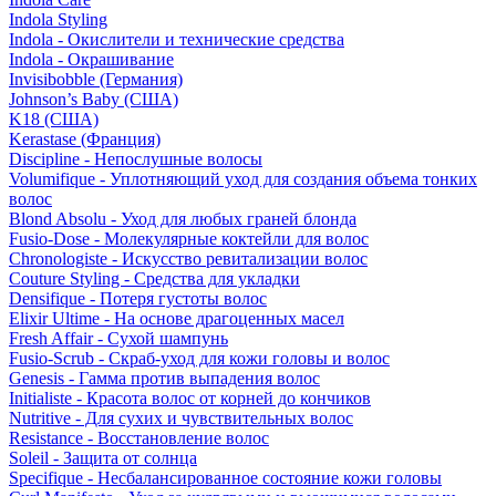
Indola Styling
Indola - Окислители и технические средства
Indola - Окрашивание
Invisibobble (Германия)
Johnson’s Baby (США)
K18 (США)
Kerastase (Франция)
Discipline - Непослушные волосы
Volumifique - Уплотняющий уход для создания объема тонких
волос
Blond Absolu - Уход для любых граней блонда
Fusio-Dose - Молекулярные коктейли для волос
Chronologiste - Искусство ревитализации волос
Couture Styling - Средства для укладки
Densifique - Потеря густоты волос
Elixir Ultime - На основе драгоценных масел
Fresh Affair - Сухой шампунь
Fusio-Scrub - Скраб-уход для кожи головы и волос
Genesis - Гамма против выпадения волос
Initialiste - Красота волос от корней до кончиков
Nutritive - Для сухих и чувствительных волос
Resistance - Восстановление волос
Soleil - Защита от солнца
Specifique - Несбалансированное состояние кожи головы