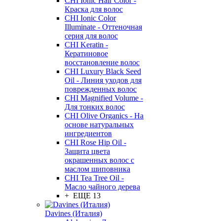
CHI Ionic Hair Color -
Краска для волос
CHI Ionic Color
Illuminate - Оттеночная
серия для волос
CHI Keratin -
Кератиновое
восстановление волос
CHI Luxury Black Seed
Oil - Линия уходов для
поврежденных волос
CHI Magnified Volume -
Для тонких волос
CHI Olive Organics - На
основе натуральных
ингредиентов
CHI Rose Hip Oil -
Защита цвета
окрашенных волос с
маслом шиповника
CHI Tea Tree Oil -
Масло чайного дерева
+ ЕЩЕ 13
Davines (Италия)