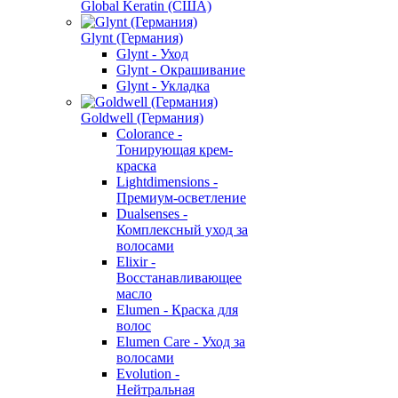
Global Keratin (США)
Glynt (Германия)
Glynt - Уход
Glynt - Окрашивание
Glynt - Укладка
Goldwell (Германия)
Colorance -
Тонирующая крем-
краска
Lightdimensions -
Премиум-осветление
Dualsenses -
Комплексный уход за
волосами
Elixir -
Восстанавливающее
масло
Elumen - Краска для
волос
Elumen Care - Уход за
волосами
Evolution -
Нейтральная