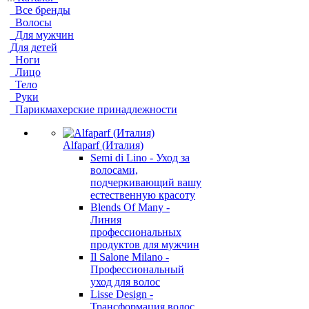
Все бренды
Волосы
Для мужчин
Для детей
Ноги
Лицо
Тело
Руки
Парикмахерские принадлежности
Alfaparf (Италия)
Semi di Lino - Уход за
волосами,
подчеркивающий вашу
естественную красоту
Blends Of Many -
Линия
профессиональных
продуктов для мужчин
Il Salone Milano -
Профессиональный
уход для волос
Lisse Design -
Трансформация волос