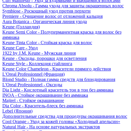
Curl Manifesto - Уход за кудрявыми и вьющимися волосами
Chroma Absolu - Гамма ухода для защиты окрашенных волос
Symbiose - Роскошный уход против перхоти
Premiere - Очищение волос от отложений кальция
Aura Botanica - Органическая линия ухода
Keune (Голландия)
Keune Semi Color - Полуперманентная краска для волос без
аммиака
Keune Tinta Color - Стойкая краска для волос
Keune Care - Уход
1922 by J.M. Keune - Мужская линия
Keune - Оксиды, порошки для осветления
Keune Style - Коллекция стайлинга
Keune Color Chameleon - Красители прямого действия
L'Oreal Professionnel (Франция)
Blond Studio - Полная гамма средств для блондирования
L'Oreal Professionnel - Оксиды
Dia Light - Кислотный краситель тон в тон без аммиака
INOA - Стойкое окрашивание без аммиака
Majirel - Стойкое окрашивание
Dia Color - Краситель-блеск без аммиака
Lebel (Япония)
Дополнительные средства для процедуры окрашивания волос
Cool Orange - Уход за кожей головы «Холодный апельсин»
Natural Hair - На основе натуральных экстрактов