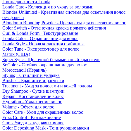
Принадлежности Londa
Londa Care - Коллекция по уходу за волосами
Blondes Unlimited - Креативная система для осветления волос
без фольги
Blondoran Blonding Powder - Препараты для осветления волос
Color Switch - Оттеночная краска прямого действия
Curl & Londa Form - Текстурирование
Londa Color - Окрашивание для волос
Londa Style - Новая коллекция стайлинга
Color Tune - Экспресс-тонер для волос
Matrix (США)
Super Sync - Щелочной безаммиачный краситель
SoColor - Стойкое окрашивание для волос
Moroccanoil (Израиль)
Styling - Стайлинг и укладка
Brushes - Брашинги и расчески
Treatment - Уход за волосами и кожей головы
Dry Shampoo - Сухие шампуни
Repair - Восстановление волос
Hydration - Увлажнение волос
Volume - Объем для волос
Color Care - Уход для окрашенных волос
Frizz Control - Разглаживание
Curl - Уход для кудрявых волос
Color Depositing Mask - Тонирующие маски