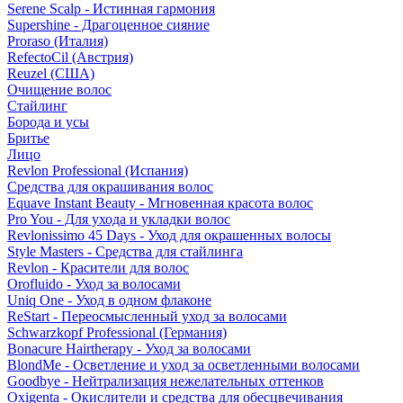
Serene Scalp - Истинная гармония
Supershine - Драгоценное сияние
Proraso (Италия)
RefectoCil (Австрия)
Reuzel (США)
Очищение волос
Стайлинг
Борода и усы
Бритье
Лицо
Revlon Professional (Испания)
Средства для окрашивания волос
Equave Instant Beauty - Мгновенная красота волос
Pro You - Для ухода и укладки волос
Revlonissimo 45 Days - Уход для окрашенных волосы
Style Masters - Средства для стайлинга
Revlon - Красители для волос
Orofluido - Уход за волосами
Uniq One - Уход в одном флаконе
ReStart - Переосмысленный уход за волосами
Schwarzkopf Professional (Германия)
Bonacure Hairtherapy - Уход за волосами
BlondMe - Осветление и уход за осветленными волосами
Goodbye - Нейтрализация нежелательных оттенков
Oxigenta - Окислители и средства для обесцвечивания