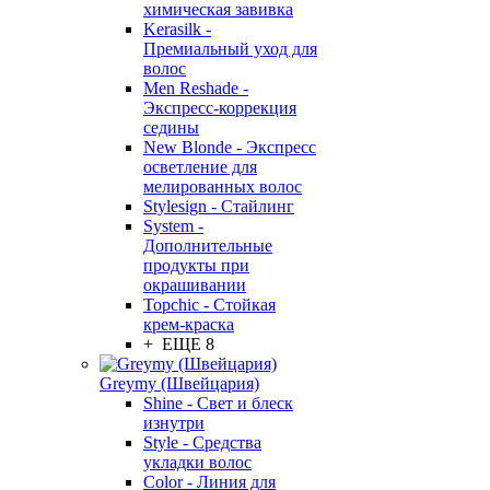
химическая завивка
Kerasilk -
Премиальный уход для
волос
Men Reshade -
Экспресс-коррекция
седины
New Blonde - Экспресс
осветление для
мелированных волос
Stylesign - Стайлинг
System -
Дополнительные
продукты при
окрашивании
Topchic - Стойкая
крем-краска
+ ЕЩЕ 8
Greymy (Швейцария)
Shine - Свет и блеск
изнутри
Style - Средства
укладки волос
Color - Линия для