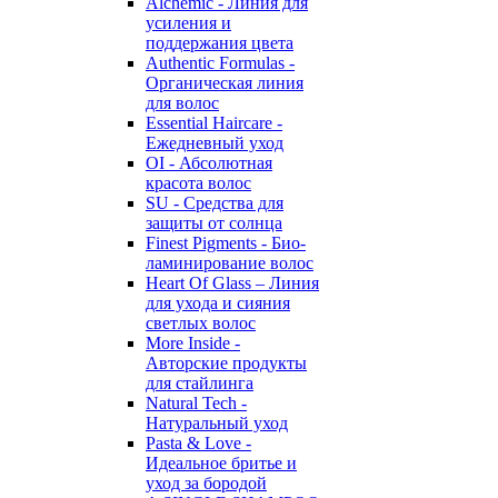
Alchemic - Линия для
усиления и
поддержания цвета
Authentic Formulas -
Органическая линия
для волос
Essential Haircare -
Eжедневный уход
OI - Абсолютная
красота волос
SU - Средства для
защиты от солнца
Finest Pigments - Био-
ламинирование волос
Heart Of Glass – Линия
для ухода и сияния
светлых волос
More Inside -
Авторские продукты
для стайлинга
Natural Tech -
Натуральный уход
Pasta & Love -
Идеальное бритье и
уход за бородой