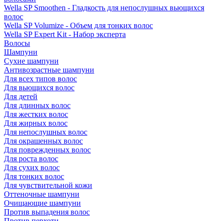
Wella SP Smoothen - Гладкость для непослушных вьющихся
волос
Wella SP Volumize - Объем для тонких волос
Wella SP Expert Kit - Набор эксперта
Волосы
Шампуни
Сухие шампуни
Антивозрастные шампуни
Для всех типов волос
Для вьющихся волос
Для детей
Для длинных волос
Для жестких волос
Для жирных волос
Для непослушных волос
Для окрашенных волос
Для поврежденных волос
Для роста волос
Для сухих волос
Для тонких волос
Для чувствительной кожи
Оттеночные шампуни
Очищающие шампуни
Против выпадения волос
Против перхоти