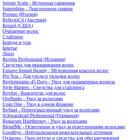
Serene Scalp - Истинная гармония
Supershine - Драгоценное сияние
Proraso (Италия)
RefectoCil (Австрия)
Reuzel (США)
Очищение волос
Стайлинг
Борода и усы
Бритье
Лицо
Revlon Professional (Испания)
Средства для окрашивания волос
Equave Instant Beauty - Мгновенная красота волос
Pro You - Для ухода и укладки волос
Revlonissimo 45 Days - Уход для окрашенных волосы
Style Masters - Средства для стайлинга
Revlon - Красители для волос
Orofluido - Уход за волосами
Uniq One - Уход в одном флаконе
ReStart - Переосмысленный уход за волосами
Schwarzkopf Professional (Германия)
Bonacure Hairtherapy - Уход за волосами
BlondMe - Осветление и уход за осветленными волосами
Goodbye - Нейтрализация нежелательных оттенков
Oxigenta - Окислители и средства для обесцвечивания