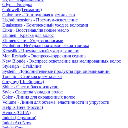
Glynt - Укладка
Goldwell (Германия)
Colorance - Тонирующая крем-краска
Lightdimensions - Премиум-осветление
Dualsenses - Комплексный уход за волосами
Elixir - Восстанавливающее масло
Elumen - Краска для волос
Elumen Care - Уход за волосами
Evolution - Нейтральная химическая завивка
Kerasilk - Премиальный уход для волос
Men Reshade - Экспресс-коррекция седины
New Blonde - Экспресс осветление для мелированных волос
Stylesign - Стайлинг
System - Дополнительные продукты при окрашивании
Topchic - Стойкая крем-краска
Greymy (Швейцария)
Shine - Свет и блеск изнутри
Style - Средства укладки волос
Color - Линия для окрашенных волос
Volume - Линия для объема, эластичности и упругости
Help Is Here (Россия)
Hempz (США)
Indola (Германия)
Indola Act Now
Indola Care