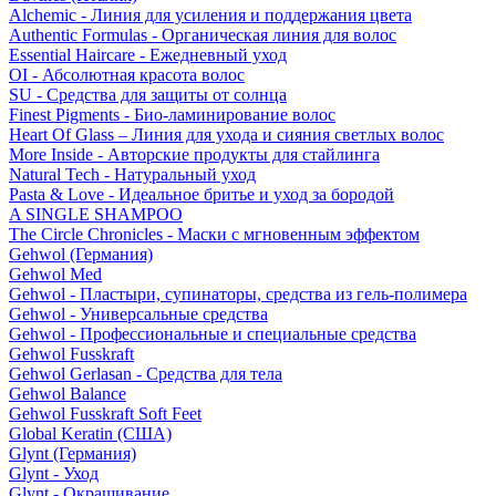
Alchemic - Линия для усиления и поддержания цвета
Authentic Formulas - Органическая линия для волос
Essential Haircare - Eжедневный уход
OI - Абсолютная красота волос
SU - Средства для защиты от солнца
Finest Pigments - Био-ламинирование волос
Heart Of Glass – Линия для ухода и сияния светлых волос
More Inside - Авторские продукты для стайлинга
Natural Tech - Натуральный уход
Pasta & Love - Идеальное бритье и уход за бородой
A SINGLE SHAMPOO
The Circle Chronicles - Маски с мгновенным эффектом
Gehwol (Германия)
Gehwol Med
Gehwol - Пластыри, супинаторы, средства из гель-полимера
Gehwol - Универсальные средства
Gehwol - Профессиональные и специальные средства
Gehwol Fusskraft
Gehwol Gerlasan - Средства для тела
Gehwol Balance
Gehwol Fusskraft Soft Feet
Global Keratin (США)
Glynt (Германия)
Glynt - Уход
Glynt - Окрашивание