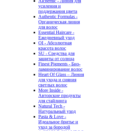
Alchemic - Линия для
усиления и
поддержания цвета
Authentic Formulas -
Органическая линия
для волос
Essential Haircare -
Eжедневный уход
OI - Абсолютная
красота волос
SU - Средства для
защиты от солнца
Finest Pigments - Био-
ламинирование волос
Heart Of Glass – Линия
для ухода и сияния
светлых волос
More Inside -
Авторские продукты
для стайлинга
Natural Tech -
Натуральный уход
Pasta & Love -
Идеальное бритье и
уход за бородой