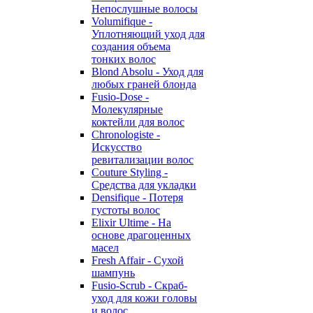
Непослушные волосы
Volumifique -
Уплотняющий уход для
создания объема
тонких волос
Blond Absolu - Уход для
любых граней блонда
Fusio-Dose -
Молекулярные
коктейли для волос
Chronologiste -
Искусство
ревитализации волос
Couture Styling -
Средства для укладки
Densifique - Потеря
густоты волос
Elixir Ultime - На
основе драгоценных
масел
Fresh Affair - Сухой
шампунь
Fusio-Scrub - Скраб-
уход для кожи головы
и волос