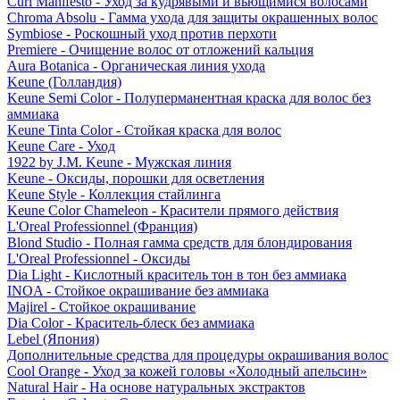
Curl Manifesto - Уход за кудрявыми и вьющимися волосами
Chroma Absolu - Гамма ухода для защиты окрашенных волос
Symbiose - Роскошный уход против перхоти
Premiere - Очищение волос от отложений кальция
Aura Botanica - Органическая линия ухода
Keune (Голландия)
Keune Semi Color - Полуперманентная краска для волос без
аммиака
Keune Tinta Color - Стойкая краска для волос
Keune Care - Уход
1922 by J.M. Keune - Мужская линия
Keune - Оксиды, порошки для осветления
Keune Style - Коллекция стайлинга
Keune Color Chameleon - Красители прямого действия
L'Oreal Professionnel (Франция)
Blond Studio - Полная гамма средств для блондирования
L'Oreal Professionnel - Оксиды
Dia Light - Кислотный краситель тон в тон без аммиака
INOA - Стойкое окрашивание без аммиака
Majirel - Стойкое окрашивание
Dia Color - Краситель-блеск без аммиака
Lebel (Япония)
Дополнительные средства для процедуры окрашивания волос
Cool Orange - Уход за кожей головы «Холодный апельсин»
Natural Hair - На основе натуральных экстрактов