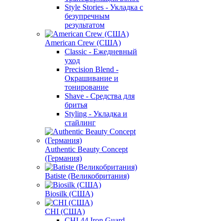
Style Stories - Укладка с
безупречным
результатом
American Crew (США)
Classic - Ежедневный
уход
Precision Blend -
Окрашивание и
тонирование
Shave - Средства для
бритья
Styling - Укладка и
стайлинг
Authentic Beauty Concept
(Германия)
Batiste (Великобритания)
Biosilk (США)
CHI (США)
CHI 44 Iron Guard -