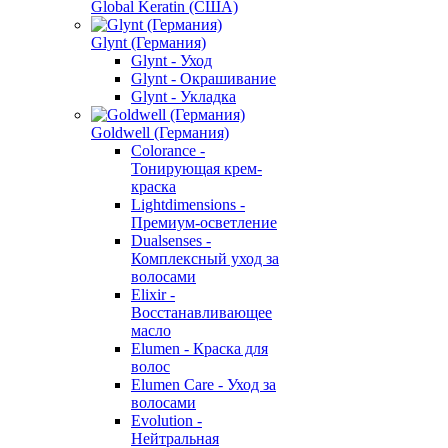
Global Keratin (США)
Glynt (Германия)
Glynt - Уход
Glynt - Окрашивание
Glynt - Укладка
Goldwell (Германия)
Colorance -
Тонирующая крем-
краска
Lightdimensions -
Премиум-осветление
Dualsenses -
Комплексный уход за
волосами
Elixir -
Восстанавливающее
масло
Elumen - Краска для
волос
Elumen Care - Уход за
волосами
Evolution -
Нейтральная