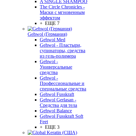
A SINGLE SHAMPOO
The Circle Chronicles -
Маски с мгновенным
эффектом
+ ЕЩЕ 7
Gehwol (Германия)
Gehwol Med
Gehwol - Пластыри,
супинаторы, средства
из гель-полимера
Gehwol -
Универсальные
средства
Gehwol -
Профессиональные и
специальные средства
Gehwol Fusskraft
Gehwol Gerlasan -
Средства для тела
Gehwol Balance
Gehwol Fusskraft Soft
Feet
+ ЕЩЕ 3