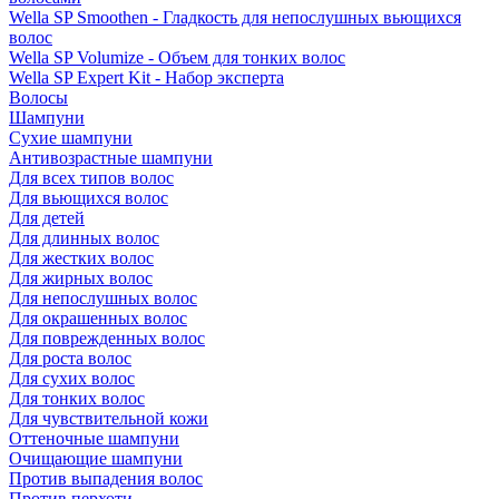
Wella SP Smoothen - Гладкость для непослушных вьющихся
волос
Wella SP Volumize - Объем для тонких волос
Wella SP Expert Kit - Набор эксперта
Волосы
Шампуни
Сухие шампуни
Антивозрастные шампуни
Для всех типов волос
Для вьющихся волос
Для детей
Для длинных волос
Для жестких волос
Для жирных волос
Для непослушных волос
Для окрашенных волос
Для поврежденных волос
Для роста волос
Для сухих волос
Для тонких волос
Для чувствительной кожи
Оттеночные шампуни
Очищающие шампуни
Против выпадения волос
Против перхоти