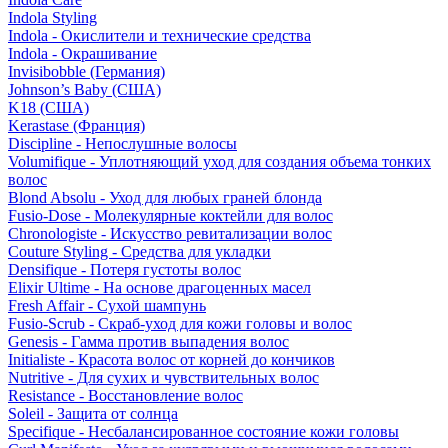
Indola Styling
Indola - Окислители и технические средства
Indola - Окрашивание
Invisibobble (Германия)
Johnson’s Baby (США)
K18 (США)
Kerastase (Франция)
Discipline - Непослушные волосы
Volumifique - Уплотняющий уход для создания объема тонких
волос
Blond Absolu - Уход для любых граней блонда
Fusio-Dose - Молекулярные коктейли для волос
Chronologiste - Искусство ревитализации волос
Couture Styling - Средства для укладки
Densifique - Потеря густоты волос
Elixir Ultime - На основе драгоценных масел
Fresh Affair - Сухой шампунь
Fusio-Scrub - Скраб-уход для кожи головы и волос
Genesis - Гамма против выпадения волос
Initialiste - Красота волос от корней до кончиков
Nutritive - Для сухих и чувствительных волос
Resistance - Восстановление волос
Soleil - Защита от солнца
Specifique - Несбалансированное состояние кожи головы