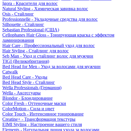
Igora - Красители для волос
Natural Styling - Химическая завивка волос
Osis - Стайлинг
Professionnelle - Укладочные средства для волос
Silhouette - Стайлинг
Sebastian Professional (США)
Cellophanes Hair Gloss - Тонирующая краска с эффектом
ламинирования
Hair Care - Профессиональный уход для волос
Hair Styling - Стайлинг для волос
Seb Man - Уход и стайлинг волос для мужчин
TIGI (Великобритания)
Bed Head for Men - Уход за волосами для мужчин
Catwalk
Bed Head Care - Уходы
Bed Head Style - Стайлинг
Wella Professionals (Германия)
Wella - Аксессуары
Blondor - Блондирование
Color Fresh - Оттеночные маски
ColorMotion - Сила и цвет
Color Touch - Интенсивное тонирование
Creatine+ - Трансформация текстуры
EIMI Styling - Настроение вашего стиля
Elements - Натуральная линия ухода за волосами