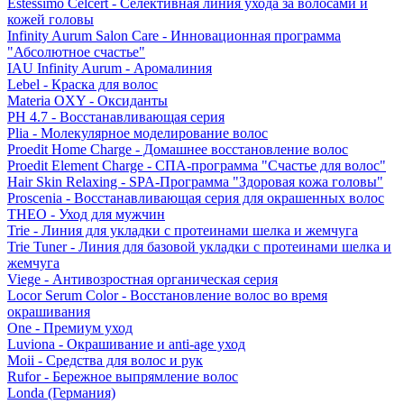
Estessimo Celcert - Селективная линия ухода за волосами и
кожей головы
Infinity Aurum Salon Care - Инновационная программа
"Абсолютное счастье"
IAU Infinity Aurum - Аромалиния
Lebel - Краска для волос
Materia OXY - Оксиданты
PH 4.7 - Восстанавливающая серия
Plia - Молекулярное моделирование волос
Proedit Home Charge - Домашнее восстановление волос
Proedit Element Charge - СПА-программа "Счастье для волос"
Hair Skin Relaxing - SPA-Программа "Здоровая кожа головы"
Proscenia - Восстанавливающая серия для окрашенных волос
THEO - Уход для мужчин
Trie - Линия для укладки с протеинами шелка и жемчуга
Trie Tuner - Линия для базовой укладки с протеинами шелка и
жемчуга
Viege - Антивозростная органическая серия
Locor Serum Color - Восстановление волос во время
окрашивания
One - Премиум уход
Luviona - Окрашивание и anti-age уход
Moii - Средства для волос и рук
Rufor - Бережное выпрямление волос
Londa (Германия)