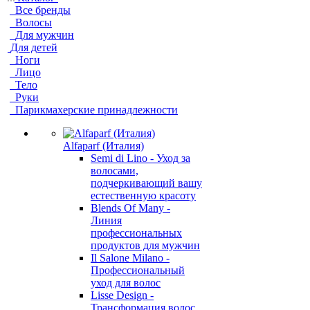
Все бренды
Волосы
Для мужчин
Для детей
Ноги
Лицо
Тело
Руки
Парикмахерские принадлежности
Alfaparf (Италия)
Semi di Lino - Уход за
волосами,
подчеркивающий вашу
естественную красоту
Blends Of Many -
Линия
профессиональных
продуктов для мужчин
Il Salone Milano -
Профессиональный
уход для волос
Lisse Design -
Трансформация волос