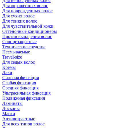
Для непослушных волос
Для окрашенных волос
Для поврежденных волос
Для сухих волос
Для тонких волос
Для чувствительной кожи
Оттеночные кондиционеры
Против выпадения волос
Солнцезащитные
Технические средства
Несмываемые
Travel-size
Для седых волос
Кремы
Лаки
Сильная фиксация
Слабая фиксация
Средняя фиксация
Ультрасильная фиксация
Подвижная фиксация
Ламинаты
Лосьоны
Маски
Антивозрастные
Для всех типов волос