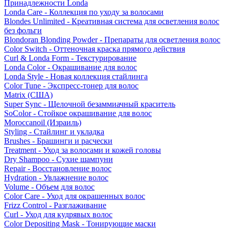
Принадлежности Londa
Londa Care - Коллекция по уходу за волосами
Blondes Unlimited - Креативная система для осветления волос
без фольги
Blondoran Blonding Powder - Препараты для осветления волос
Color Switch - Оттеночная краска прямого действия
Curl & Londa Form - Текстурирование
Londa Color - Окрашивание для волос
Londa Style - Новая коллекция стайлинга
Color Tune - Экспресс-тонер для волос
Matrix (США)
Super Sync - Щелочной безаммиачный краситель
SoColor - Стойкое окрашивание для волос
Moroccanoil (Израиль)
Styling - Стайлинг и укладка
Brushes - Брашинги и расчески
Treatment - Уход за волосами и кожей головы
Dry Shampoo - Сухие шампуни
Repair - Восстановление волос
Hydration - Увлажнение волос
Volume - Объем для волос
Color Care - Уход для окрашенных волос
Frizz Control - Разглаживание
Curl - Уход для кудрявых волос
Color Depositing Mask - Тонирующие маски