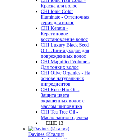
CHI Ionic Hair Color -
Краска для волос
CHI Ionic Color
Illuminate - Оттеночная
серия для волос
CHI Keratin -
Кератиновое
восстановление волос
CHI Luxury Black Seed
Oil - Линия уходов для
поврежденных волос
CHI Magnified Volume -
Для тонких волос
CHI Olive Organics - На
основе натуральных
ингредиентов
CHI Rose Hip Oil -
Защита цвета
окрашенных волос с
маслом шиповника
CHI Tea Tree Oil -
Масло чайного дерева
+ ЕЩЕ 13
Davines (Италия)