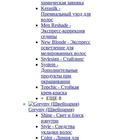
химическая завивка
Kerasilk -
Премиальный уход для
волос
Men Reshade -
Экспресс-коррекция
седины
New Blonde - Экспресс
осветление для
мелированных волос
Stylesign - Стайлинг
System -
Дополнительные
продукты при
окрашивании
Topchic - Стойкая
крем-краска
+ ЕЩЕ 8
Greymy (Швейцария)
Shine - Свет и блеск
изнутри
Style - Средства
укладки волос
Color - Линия для