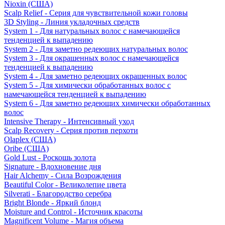
Nioxin (США)
Scalp Relief - Серия для чувствительной кожи головы
3D Styling - Линия укладочных средств
System 1 - Для натуральных волос с намечающейся
тенденцией к выпадению
System 2 - Для заметно редеющих натуральных волос
System 3 - Для окрашенных волос с намечающейся
тенденцией к выпадению
System 4 - Для заметно редеющих окрашенных волос
System 5 - Для химически обработанных волос с
намечающейся тенденцией к выпадению
System 6 - Для заметно редеющих химически обработанных
волос
Intensive Therapy - Интенсивный уход
Scalp Recovery - Серия против перхоти
Olaplex (США)
Oribe (США)
Gold Lust - Роскошь золота
Signature - Вдохновение дня
Hair Alchemy - Сила Возрождения
Beautiful Color - Великолепие цвета
Silverati - Благородство серебра
Bright Blonde - Яркий блонд
Moisture and Control - Источник красоты
Magnificent Volume - Магия объема