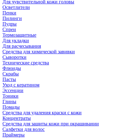
Для чувствительной кожи головы
Осветлители
Пенки
Пилинги
Пудры
Спреи
Термозащитные
Для укладки
Для расчесывания
Средства для химической завивки
Сыворотки
Технические средства
Флюиды
Скрабы
Пасты
Уход с кератином
Эссенции
Тоники
Глины
Помады
Средства для удаления краски с кожи
Концентраты
Средства для защиты кожи при окрашивании
Салфетки для волос
Праймеры