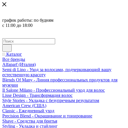
график работы:
по будням
с 11:00 до 18:00
Каталог
Все бренды
Alfaparf (Италия)
Semi di Lino - Уход за волосами, подчеркивающий вашу
естественную красоту
Blends Of Many - Линия профессиональных продуктов для
мужчин
Il Salone Milano - Профессиональный уход для волос
Lisse Design - Трансформация волос
Style Stories - Укладка с безупречным результатом
American Crew (США)
Classic - Ежедневный уход
Precision Blend - Окрашивание и тонирование
Shave - Средства для бритья
Styling - Укладка и стайлинг