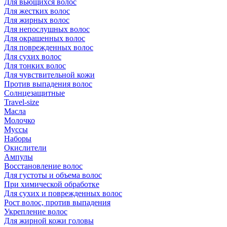
Для вьющихся волос
Для жестких волос
Для жирных волос
Для непослушных волос
Для окрашенных волос
Для поврежденных волос
Для сухих волос
Для тонких волос
Для чувствительной кожи
Против выпадения волос
Солнцезащитные
Travel-size
Масла
Молочко
Муссы
Наборы
Окислители
Ампулы
Восстановление волос
Для густоты и объема волос
При химической обработке
Для сухих и поврежденных волос
Рост волос, против выпадения
Укрепление волос
Для жирной кожи головы