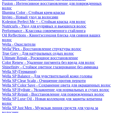
Fusion - Интенсивное восстановление для поврежденных
волос
Illumina Color - Стойкая крем-краска
Invigo - Новый уход за волосами
Koleston Perfect Me + - Стойкая краска для волос
Nutricurls - Уход для кудрявых и вьющихся волос
Performance - Классика современного стайлинга
Oil Reflections - Квинтэссенция блеска для сияния ваших
волос
Wella - Окислители
Wella°Plex - Восстановление структуры волос
True Grey - Для натуральных седых волос
Ultimate Repair - Роскошное восстановление
Color Renew - Удаление пигмента без вреда для волос
Shinefinity - Стойкое цветное глазирование без аммиака
Wella SP (Германия)
Wella SP Balance - Для чувствительной кожи головы
Wella SP Clear Scalp - Очищение против перхоти
Wella SP Color Save - Сохранение цвета для окрашенных волос
Wella SP Hydrate - Увлажнение для нормальных и сухих волос
Wella SP Repair - Восстановление для поврежденных волос
Wella SP Luxe Oil - Новая коллекция для защиты кератина
волос
Wella SP Just Men - Мужская линия средств для ухода за
волосами