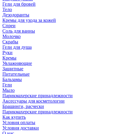
Гели для бровей
Тело
Дезодоранты
Кремы для ухода за кожей
Спреи
Соль для ванны
Молочко
Скрабы
Гели для душа
Руки
Кремы
Увлажняющие
Защитные
Питательные
Бальзамы
Гели
Мыло
Парикмахерские принадлежности
Аксессуары для косметологии
Брашинги, расчески
Парикмахерские принадлежности
Как купить
Условия оплаты
Условия доставки
О нас