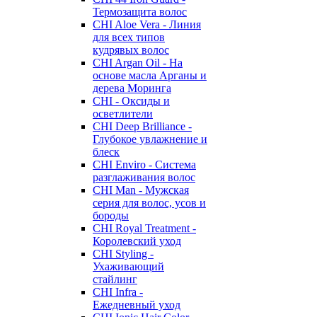
Термозащита волос
CHI Aloe Vera - Линия
для всех типов
кудрявых волос
CHI Argan Oil - На
основе масла Арганы и
дерева Моринга
CHI - Оксиды и
осветлители
CHI Deep Brilliance -
Глубокое увлажнение и
блеск
CHI Enviro - Система
разглаживания волос
CHI Man - Мужская
серия для волос, усов и
бороды
CHI Royal Treatment -
Королевский уход
CHI Styling -
Ухаживающий
стайлинг
CHI Infra -
Ежедневный уход