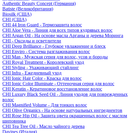
Authentic Beauty Concept (Германия)
Batiste (Великобритания)
Biosilk (США)
CHI (США)
CHI 44 Iron Guard - Термозащита волос
CHI Aloe Vera - Линия для всех типов кудрявых волос
CHI Argan Oil - На основе масла Арганы и дерева Моринга
CHI - Оксиды и осветлители
CHI Deep Brilliance - Глубокое увлажнение и блеск
CHI Enviro - Система разглаживания волос
CHI Man - Мужская серия для волос, усов и бороды
CHI Royal Treatment - Королевский уход
CHI Styling - Ухаживающий стайлинг
CHI Infra - Ежедневный уход
CHI Ionic Hair Color - Краска для волос
CHI Ionic Color Illuminate - Оттеночная серия для волос
CHI Keratin - Кератиновое восстановление волос
CHI Luxury Black Seed Oil - Линия уходов для поврежденных
волос
CHI Magnified Volume - Для тонких волос
CHI Olive Organics - На основе натуральных ингредиентов
CHI Rose Hip Oil - Защита цвета окрашенных волос с маслом
шиповника
CHI Tea Tree Oil - Масло чайного дерева
Davines (Италия)