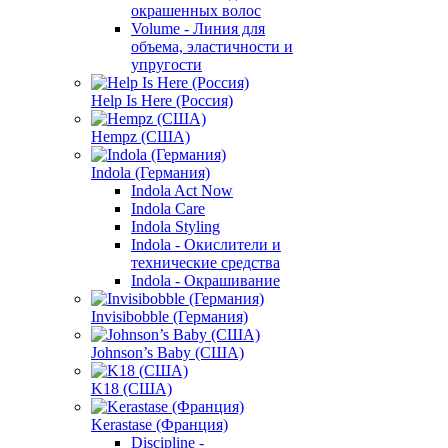
окрашенных волос
Volume - Линия для
объема, эластичности и
упругости
Help Is Here (Россия)
Hempz (США)
Indola (Германия)
Indola Act Now
Indola Care
Indola Styling
Indola - Окислители и
технические средства
Indola - Окрашивание
Invisibobble (Германия)
Johnson’s Baby (США)
K18 (США)
Kerastase (Франция)
Discipline -