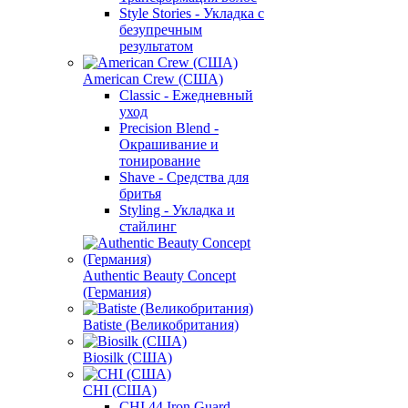
Style Stories - Укладка с
безупречным
результатом
American Crew (США)
Classic - Ежедневный
уход
Precision Blend -
Окрашивание и
тонирование
Shave - Средства для
бритья
Styling - Укладка и
стайлинг
Authentic Beauty Concept
(Германия)
Batiste (Великобритания)
Biosilk (США)
CHI (США)
CHI 44 Iron Guard -