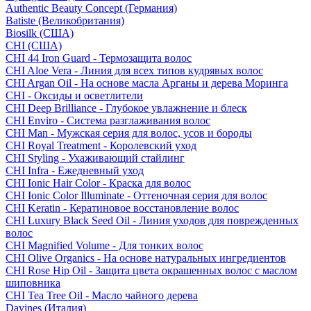
Authentic Beauty Concept (Германия)
Batiste (Великобритания)
Biosilk (США)
CHI (США)
CHI 44 Iron Guard - Термозащита волос
CHI Aloe Vera - Линия для всех типов кудрявых волос
CHI Argan Oil - На основе масла Арганы и дерева Моринга
CHI - Оксиды и осветлители
CHI Deep Brilliance - Глубокое увлажнение и блеск
CHI Enviro - Система разглаживания волос
CHI Man - Мужская серия для волос, усов и бороды
CHI Royal Treatment - Королевский уход
CHI Styling - Ухаживающий стайлинг
CHI Infra - Ежедневный уход
CHI Ionic Hair Color - Краска для волос
CHI Ionic Color Illuminate - Оттеночная серия для волос
CHI Keratin - Кератиновое восстановление волос
CHI Luxury Black Seed Oil - Линия уходов для поврежденных
волос
CHI Magnified Volume - Для тонких волос
CHI Olive Organics - На основе натуральных ингредиентов
CHI Rose Hip Oil - Защита цвета окрашенных волос с маслом
шиповника
CHI Tea Tree Oil - Масло чайного дерева
Davines (Италия)