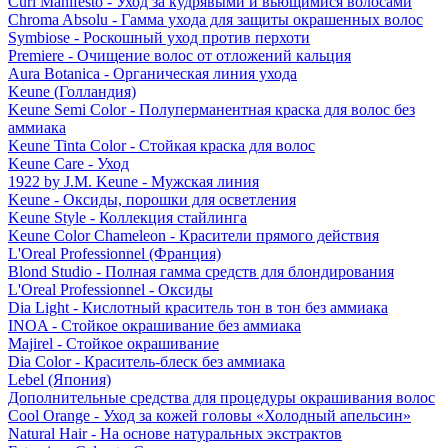
Curl Manifesto - Уход за кудрявыми и вьющимися волосами
Chroma Absolu - Гамма ухода для защиты окрашенных волос
Symbiose - Роскошный уход против перхоти
Premiere - Очищение волос от отложений кальция
Aura Botanica - Органическая линия ухода
Keune (Голландия)
Keune Semi Color - Полуперманентная краска для волос без
аммиака
Keune Tinta Color - Стойкая краска для волос
Keune Care - Уход
1922 by J.M. Keune - Мужская линия
Keune - Оксиды, порошки для осветления
Keune Style - Коллекция стайлинга
Keune Color Chameleon - Красители прямого действия
L'Oreal Professionnel (Франция)
Blond Studio - Полная гамма средств для блондирования
L'Oreal Professionnel - Оксиды
Dia Light - Кислотный краситель тон в тон без аммиака
INOA - Стойкое окрашивание без аммиака
Majirel - Стойкое окрашивание
Dia Color - Краситель-блеск без аммиака
Lebel (Япония)
Дополнительные средства для процедуры окрашивания волос
Cool Orange - Уход за кожей головы «Холодный апельсин»
Natural Hair - На основе натуральных экстрактов