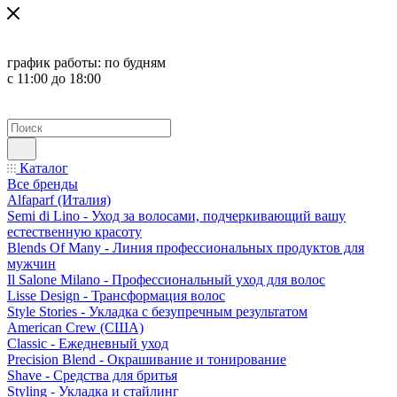
график работы:
по будням
с 11:00 до 18:00
Каталог
Все бренды
Alfaparf (Италия)
Semi di Lino - Уход за волосами, подчеркивающий вашу
естественную красоту
Blends Of Many - Линия профессиональных продуктов для
мужчин
Il Salone Milano - Профессиональный уход для волос
Lisse Design - Трансформация волос
Style Stories - Укладка с безупречным результатом
American Crew (США)
Classic - Ежедневный уход
Precision Blend - Окрашивание и тонирование
Shave - Средства для бритья
Styling - Укладка и стайлинг