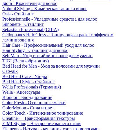
Igora - Красители для волос
Natural Styling - Химическая завивка волос
Osis - Стайлинг
Professionnelle - Укладочные средства для волос
Silhouette - Стайлинг
Sebastian Professional (США)
Cellophanes Hair Gloss - Тонирующая краска с эффектом
ламинирования
Hair Care - Профессиональный уход для волос
Hair Styling - Стайлинг для волос
Seb Man - Уход и стайлинг волос для мужчин
TIGI (Великобритания)
Bed Head for Men - Уход за волосами для мужчин
Catwalk
Bed Head Care - Уходы
Bed Head Style - Стайлинг
Wella Professionals (Германия)
Wella - Аксессуары
Blondor - Блондирование
Color Fresh - Оттеночные маски
ColorMotion - Сила и цвет
Color Touch - Интенсивное тонирование
Creatine+ - Трансформация текстуры
EIMI Styling - Настроение вашего стиля
Elements - Натуральная линия ухода за волосами