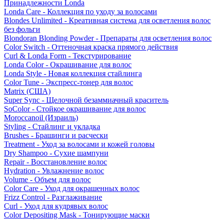
Принадлежности Londa
Londa Care - Коллекция по уходу за волосами
Blondes Unlimited - Креативная система для осветления волос
без фольги
Blondoran Blonding Powder - Препараты для осветления волос
Color Switch - Оттеночная краска прямого действия
Curl & Londa Form - Текстурирование
Londa Color - Окрашивание для волос
Londa Style - Новая коллекция стайлинга
Color Tune - Экспресс-тонер для волос
Matrix (США)
Super Sync - Щелочной безаммиачный краситель
SoColor - Стойкое окрашивание для волос
Moroccanoil (Израиль)
Styling - Стайлинг и укладка
Brushes - Брашинги и расчески
Treatment - Уход за волосами и кожей головы
Dry Shampoo - Сухие шампуни
Repair - Восстановление волос
Hydration - Увлажнение волос
Volume - Объем для волос
Color Care - Уход для окрашенных волос
Frizz Control - Разглаживание
Curl - Уход для кудрявых волос
Color Depositing Mask - Тонирующие маски