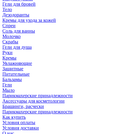
Гели для бровей
Тело
Дезодоранты
Кремы для ухода за кожей
Спреи
Соль для ванны
Молочко
Скрабы
Гели для душа
Руки
Кремы
Увлажняющие
Защитные
Питательные
Бальзамы
Гели
Мыло
Парикмахерские принадлежности
Аксессуары для косметологии
Брашинги, расчески
Парикмахерские принадлежности
Как купить
Условия оплаты
Условия доставки
О нас