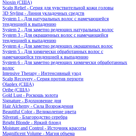
Nioxin (США)
Scalp Relief - Серия для чувствительной кожи головы
3D Styling - Линия укладочных средств
System 1 - Для натуральных волос с намечающейся
тенденцией к выпадению
System 2 - Для заметно редеющих натуральных волос
System 3 - Для окрашенных волос с намечающейся
тенденцией к выпадению
System 4 - Для заметно редеющих окрашенных волос
System 5 - Для химически обработанных волос с
намечающейся тенденцией к выпадению
System 6 - Для заметно редеющих химически обработанных
волос
Intensive Therapy - Интенсивный уход
Scalp Recovery - Серия против перхоти
Olaplex (США)
Oribe (США)
Gold Lust - Роскошь золота
Signature - Вдохновение дня
Hair Alchemy - Сила Возрождения
Beautiful Color - Великолепие цвета
Silverati - Благородство серебра
Bright Blonde - Яркий блонд
Moisture and Control - Источник красоты
Magnificent Volume - Магия объема