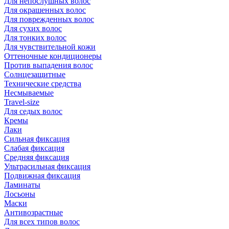
Для непослушных волос
Для окрашенных волос
Для поврежденных волос
Для сухих волос
Для тонких волос
Для чувствительной кожи
Оттеночные кондиционеры
Против выпадения волос
Солнцезащитные
Технические средства
Несмываемые
Travel-size
Для седых волос
Кремы
Лаки
Сильная фиксация
Слабая фиксация
Средняя фиксация
Ультрасильная фиксация
Подвижная фиксация
Ламинаты
Лосьоны
Маски
Антивозрастные
Для всех типов волос