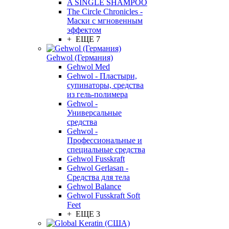
A SINGLE SHAMPOO
The Circle Chronicles -
Маски с мгновенным
эффектом
+ ЕЩЕ 7
Gehwol (Германия)
Gehwol Med
Gehwol - Пластыри,
супинаторы, средства
из гель-полимера
Gehwol -
Универсальные
средства
Gehwol -
Профессиональные и
специальные средства
Gehwol Fusskraft
Gehwol Gerlasan -
Средства для тела
Gehwol Balance
Gehwol Fusskraft Soft
Feet
+ ЕЩЕ 3