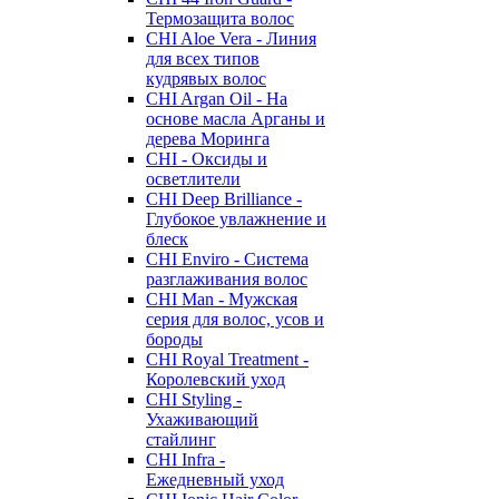
Термозащита волос
CHI Aloe Vera - Линия
для всех типов
кудрявых волос
CHI Argan Oil - На
основе масла Арганы и
дерева Моринга
CHI - Оксиды и
осветлители
CHI Deep Brilliance -
Глубокое увлажнение и
блеск
CHI Enviro - Система
разглаживания волос
CHI Man - Мужская
серия для волос, усов и
бороды
CHI Royal Treatment -
Королевский уход
CHI Styling -
Ухаживающий
стайлинг
CHI Infra -
Ежедневный уход