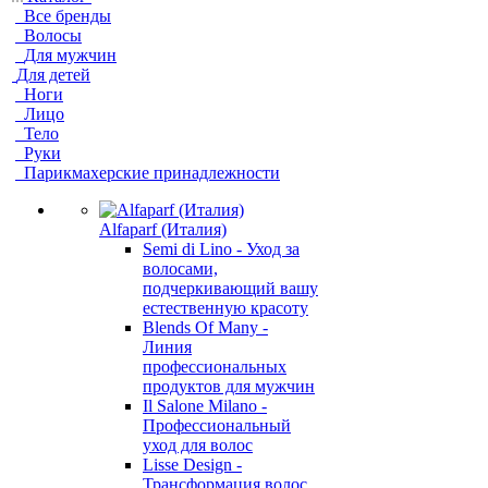
Все бренды
Волосы
Для мужчин
Для детей
Ноги
Лицо
Тело
Руки
Парикмахерские принадлежности
Alfaparf (Италия)
Semi di Lino - Уход за
волосами,
подчеркивающий вашу
естественную красоту
Blends Of Many -
Линия
профессиональных
продуктов для мужчин
Il Salone Milano -
Профессиональный
уход для волос
Lisse Design -
Трансформация волос