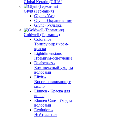
Global Keratin (США)
Glynt (Германия)
Glynt - Уход
Glynt - Окрашивание
Glynt - Укладка
Goldwell (Германия)
Colorance -
Тонирующая крем-
краска
Lightdimensions -
Премиум-осветление
Dualsenses -
Комплексный уход за
волосами
Elixir -
Восстанавливающее
масло
Elumen - Краска для
волос
Elumen Care - Уход за
волосами
Evolution -
Нейтральная