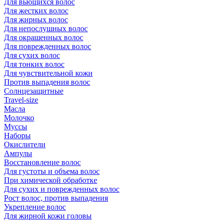
Для вьющихся волос
Для жестких волос
Для жирных волос
Для непослушных волос
Для окрашенных волос
Для поврежденных волос
Для сухих волос
Для тонких волос
Для чувствительной кожи
Против выпадения волос
Солнцезащитные
Travel-size
Масла
Молочко
Муссы
Наборы
Окислители
Ампулы
Восстановление волос
Для густоты и объема волос
При химической обработке
Для сухих и поврежденных волос
Рост волос, против выпадения
Укрепление волос
Для жирной кожи головы