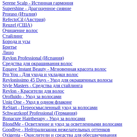
Serene Scalp - Истинная гармония
Supershine - Драгоценное сияние
Proraso (Италия)
RefectoCil (Австрия)
Reuzel (США)
Очищение волос
Стайлинг
Борода и усы
Бритье
Лицо
Revlon Professional (Испания)
Средства для окрашивания волос
Equave Instant Beauty - Мгновенная красота волос
Pro You - Для ухода и укладки волос
Revlonissimo 45 Days - Уход для окрашенных волосы
Style Masters - Средства для стайлинга
Revlon - Красители для волос
Orofluido - Уход за волосами
Uniq One - Уход в одном флаконе
ReStart - Переосмысленный уход за волосами
Schwarzkopf Professional (Германия)
Bonacure Hairtherapy - Уход за волосами
BlondMe - Осветление и уход за осветленными волосами
Goodbye - Нейтрализация нежелательных оттенков
Oxigenta - Окислители и средства для обесцвечивания