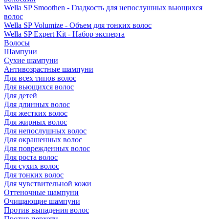
Wella SP Smoothen - Гладкость для непослушных вьющихся
волос
Wella SP Volumize - Объем для тонких волос
Wella SP Expert Kit - Набор эксперта
Волосы
Шампуни
Сухие шампуни
Антивозрастные шампуни
Для всех типов волос
Для вьющихся волос
Для детей
Для длинных волос
Для жестких волос
Для жирных волос
Для непослушных волос
Для окрашенных волос
Для поврежденных волос
Для роста волос
Для сухих волос
Для тонких волос
Для чувствительной кожи
Оттеночные шампуни
Очищающие шампуни
Против выпадения волос
Против перхоти