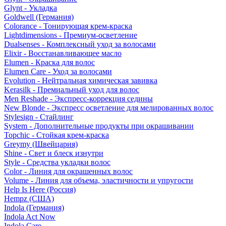
Glynt - Укладка
Goldwell (Германия)
Colorance - Тонирующая крем-краска
Lightdimensions - Премиум-осветление
Dualsenses - Комплексный уход за волосами
Elixir - Восстанавливающее масло
Elumen - Краска для волос
Elumen Care - Уход за волосами
Evolution - Нейтральная химическая завивка
Kerasilk - Премиальный уход для волос
Men Reshade - Экспресс-коррекция седины
New Blonde - Экспресс осветление для мелированных волос
Stylesign - Стайлинг
System - Дополнительные продукты при окрашивании
Topchic - Стойкая крем-краска
Greymy (Швейцария)
Shine - Свет и блеск изнутри
Style - Средства укладки волос
Color - Линия для окрашенных волос
Volume - Линия для объема, эластичности и упругости
Help Is Here (Россия)
Hempz (США)
Indola (Германия)
Indola Act Now
Indola Care