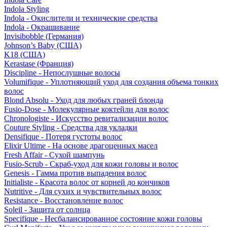
Indola Styling
Indola - Окислители и технические средства
Indola - Окрашивание
Invisibobble (Германия)
Johnson’s Baby (США)
K18 (США)
Kerastase (Франция)
Discipline - Непослушные волосы
Volumifique - Уплотняющий уход для создания объема тонких
волос
Blond Absolu - Уход для любых граней блонда
Fusio-Dose - Молекулярные коктейли для волос
Chronologiste - Искусство ревитализации волос
Couture Styling - Средства для укладки
Densifique - Потеря густоты волос
Elixir Ultime - На основе драгоценных масел
Fresh Affair - Сухой шампунь
Fusio-Scrub - Скраб-уход для кожи головы и волос
Genesis - Гамма против выпадения волос
Initialiste - Красота волос от корней до кончиков
Nutritive - Для сухих и чувствительных волос
Resistance - Восстановление волос
Soleil - Защита от солнца
Specifique - Несбалансированное состояние кожи головы