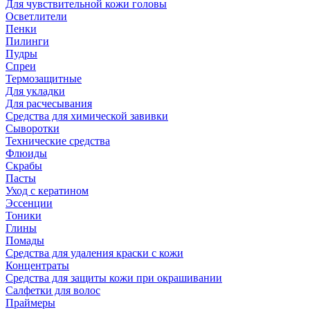
Для чувствительной кожи головы
Осветлители
Пенки
Пилинги
Пудры
Спреи
Термозащитные
Для укладки
Для расчесывания
Средства для химической завивки
Сыворотки
Технические средства
Флюиды
Скрабы
Пасты
Уход с кератином
Эссенции
Тоники
Глины
Помады
Средства для удаления краски с кожи
Концентраты
Средства для защиты кожи при окрашивании
Салфетки для волос
Праймеры