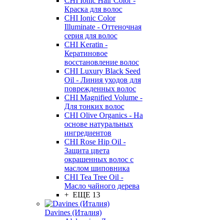
CHI Ionic Hair Color -
Краска для волос
CHI Ionic Color
Illuminate - Оттеночная
серия для волос
CHI Keratin -
Кератиновое
восстановление волос
CHI Luxury Black Seed
Oil - Линия уходов для
поврежденных волос
CHI Magnified Volume -
Для тонких волос
CHI Olive Organics - На
основе натуральных
ингредиентов
CHI Rose Hip Oil -
Защита цвета
окрашенных волос с
маслом шиповника
CHI Tea Tree Oil -
Масло чайного дерева
+ ЕЩЕ 13
Davines (Италия)