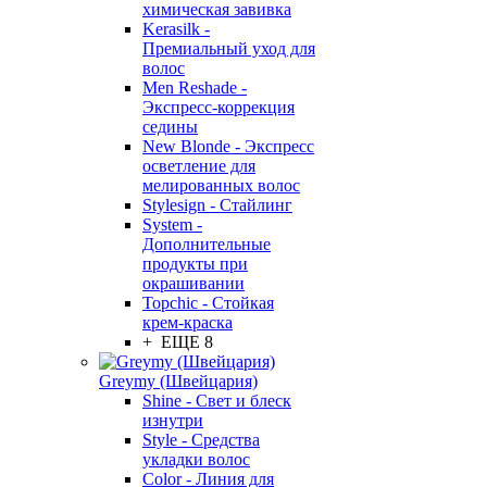
химическая завивка
Kerasilk -
Премиальный уход для
волос
Men Reshade -
Экспресс-коррекция
седины
New Blonde - Экспресс
осветление для
мелированных волос
Stylesign - Стайлинг
System -
Дополнительные
продукты при
окрашивании
Topchic - Стойкая
крем-краска
+ ЕЩЕ 8
Greymy (Швейцария)
Shine - Свет и блеск
изнутри
Style - Средства
укладки волос
Color - Линия для