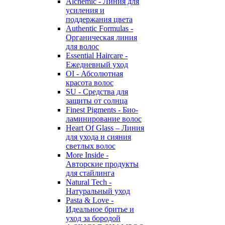
Alchemic - Линия для
усиления и
поддержания цвета
Authentic Formulas -
Органическая линия
для волос
Essential Haircare -
Eжедневный уход
OI - Абсолютная
красота волос
SU - Средства для
защиты от солнца
Finest Pigments - Био-
ламинирование волос
Heart Of Glass – Линия
для ухода и сияния
светлых волос
More Inside -
Авторские продукты
для стайлинга
Natural Tech -
Натуральный уход
Pasta & Love -
Идеальное бритье и
уход за бородой