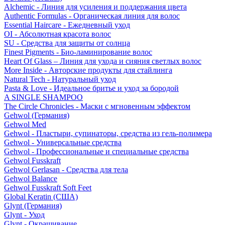
Alchemic - Линия для усиления и поддержания цвета
Authentic Formulas - Органическая линия для волос
Essential Haircare - Eжедневный уход
OI - Абсолютная красота волос
SU - Средства для защиты от солнца
Finest Pigments - Био-ламинирование волос
Heart Of Glass – Линия для ухода и сияния светлых волос
More Inside - Авторские продукты для стайлинга
Natural Tech - Натуральный уход
Pasta & Love - Идеальное бритье и уход за бородой
A SINGLE SHAMPOO
The Circle Chronicles - Маски с мгновенным эффектом
Gehwol (Германия)
Gehwol Med
Gehwol - Пластыри, супинаторы, средства из гель-полимера
Gehwol - Универсальные средства
Gehwol - Профессиональные и специальные средства
Gehwol Fusskraft
Gehwol Gerlasan - Средства для тела
Gehwol Balance
Gehwol Fusskraft Soft Feet
Global Keratin (США)
Glynt (Германия)
Glynt - Уход
Glynt - Окрашивание