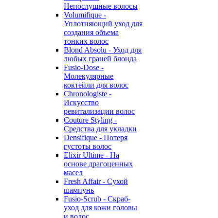
Непослушные волосы
Volumifique -
Уплотняющий уход для
создания объема
тонких волос
Blond Absolu - Уход для
любых граней блонда
Fusio-Dose -
Молекулярные
коктейли для волос
Chronologiste -
Искусство
ревитализации волос
Couture Styling -
Средства для укладки
Densifique - Потеря
густоты волос
Elixir Ultime - На
основе драгоценных
масел
Fresh Affair - Сухой
шампунь
Fusio-Scrub - Скраб-
уход для кожи головы
и волос