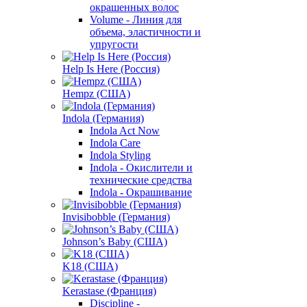
окрашенных волос
Volume - Линия для
объема, эластичности и
упругости
Help Is Here (Россия)
Hempz (США)
Indola (Германия)
Indola Act Now
Indola Care
Indola Styling
Indola - Окислители и
технические средства
Indola - Окрашивание
Invisibobble (Германия)
Johnson’s Baby (США)
K18 (США)
Kerastase (Франция)
Discipline -