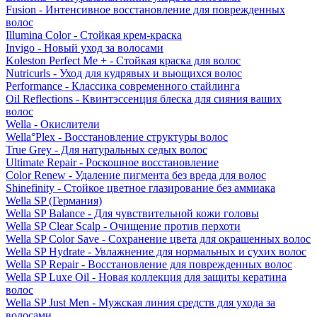
Fusion - Интенсивное восстановление для поврежденных
волос
Illumina Color - Стойкая крем-краска
Invigo - Новый уход за волосами
Koleston Perfect Me + - Стойкая краска для волос
Nutricurls - Уход для кудрявых и вьющихся волос
Performance - Классика современного стайлинга
Oil Reflections - Квинтэссенция блеска для сияния ваших
волос
Wella - Окислители
Wella°Plex - Восстановление структуры волос
True Grey - Для натуральных седых волос
Ultimate Repair - Роскошное восстановление
Color Renew - Удаление пигмента без вреда для волос
Shinefinity - Стойкое цветное глазирование без аммиака
Wella SP (Германия)
Wella SP Balance - Для чувствительной кожи головы
Wella SP Clear Scalp - Очищение против перхоти
Wella SP Color Save - Сохранение цвета для окрашенных волос
Wella SP Hydrate - Увлажнение для нормальных и сухих волос
Wella SP Repair - Восстановление для поврежденных волос
Wella SP Luxe Oil - Новая коллекция для защиты кератина
волос
Wella SP Just Men - Мужская линия средств для ухода за
волосами