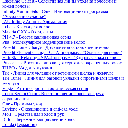
Estessimo Celcert - Селективная линия ухода за волосами и
кожей головы
Infinity Aurum Salon Care - Инновационная программа
"Абсолютное счастье"
IAU Infinity Aurum - Аромалиния
Lebel - Краска для волос
Materia OXY - Оксиданты
PH 4.7 - Восстанавливающая серия
Plia - Молекулярное моделирование волос
Proedit Home Charge - Домашнее восстановление волос
Proedit Element Charge - СПА-программа "Счастье для волос"
Hair Skin Relaxing - SPA-Программа "Здоровая кожа головы"
Proscenia - Восстанавливающая серия для окрашенных волос
THEO - Уход для мужчин
Trie - Линия для укладки с протеинами шелка и жемчуга
Trie Tuner - Линия для базовой укладки с протеинами шелка и
жемчуга
Viege - Антивозростная органическая серия
Locor Serum Color - Восстановление волос во время
окрашивания
One - Премиум уход
Luviona - Окрашивание и anti-age уход
Moii - Средства для волос и рук
Rufor - Бережное выпрямление волос
Londa (Германия)