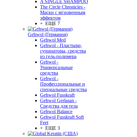
A SINGLE SHAMPOO
The Circle Chronicles -
Маски с мгновенным
эффектом
+ ЕЩЕ 7
Gehwol (Германия)
Gehwol Med
Gehwol - Пластыри,
супинаторы, средства
из гель-полимера
Gehwol -
Универсальные
средства
Gehwol -
Профессиональные и
специальные средства
Gehwol Fusskraft
Gehwol Gerlasan -
Средства для тела
Gehwol Balance
Gehwol Fusskraft Soft
Feet
+ ЕЩЕ 3