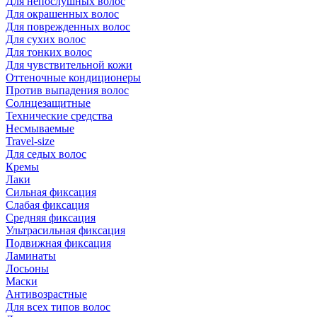
Для непослушных волос
Для окрашенных волос
Для поврежденных волос
Для сухих волос
Для тонких волос
Для чувствительной кожи
Оттеночные кондиционеры
Против выпадения волос
Солнцезащитные
Технические средства
Несмываемые
Travel-size
Для седых волос
Кремы
Лаки
Сильная фиксация
Слабая фиксация
Средняя фиксация
Ультрасильная фиксация
Подвижная фиксация
Ламинаты
Лосьоны
Маски
Антивозрастные
Для всех типов волос