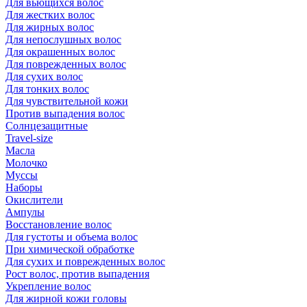
Для вьющихся волос
Для жестких волос
Для жирных волос
Для непослушных волос
Для окрашенных волос
Для поврежденных волос
Для сухих волос
Для тонких волос
Для чувствительной кожи
Против выпадения волос
Солнцезащитные
Travel-size
Масла
Молочко
Муссы
Наборы
Окислители
Ампулы
Восстановление волос
Для густоты и объема волос
При химической обработке
Для сухих и поврежденных волос
Рост волос, против выпадения
Укрепление волос
Для жирной кожи головы