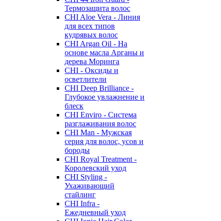
Термозащита волос
CHI Aloe Vera - Линия
для всех типов
кудрявых волос
CHI Argan Oil - На
основе масла Арганы и
дерева Моринга
CHI - Оксиды и
осветлители
CHI Deep Brilliance -
Глубокое увлажнение и
блеск
CHI Enviro - Система
разглаживания волос
CHI Man - Мужская
серия для волос, усов и
бороды
CHI Royal Treatment -
Королевский уход
CHI Styling -
Ухаживающий
стайлинг
CHI Infra -
Ежедневный уход