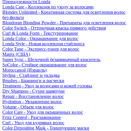
Принадлежности Londa
Londa Care - Коллекция по уходу за волосами
Blondes Unlimited - Креативная система для осветления волос
без фольги
Blondoran Blonding Powder - Препараты для осветления волос
Color Switch - Оттеночная краска прямого действия
Curl & Londa Form - Текстурирование
Londa Color - Окрашивание для волос
Londa Style - Новая коллекция стайлинга
Color Tune - Экспресс-тонер для волос
Matrix (США)
Super Sync - Щелочной безаммиачный краситель
SoColor - Стойкое окрашивание для волос
Moroccanoil (Израиль)
Styling - Стайлинг и укладка
Brushes - Брашинги и расчески
Treatment - Уход за волосами и кожей головы
Dry Shampoo - Сухие шампуни
Repair - Восстановление волос
Hydration - Увлажнение волос
Volume - Объем для волос
Color Care - Уход для окрашенных волос
Frizz Control - Разглаживание
Curl - Уход для кудрявых волос
Color Depositing Mask - Тонирующие маски