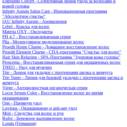
Estessimo Celcert - Селективная линия ухода за волосами и
кожей головы
Infinity Aurum Salon Care - Инновационная программа
"Абсолютное счастье"
IAU Infinity Aurum - Аромалиния
Lebel - Краска для волос
Materia OXY - Оксиданты
PH 4.7 - Восстанавливающая серия
Plia - Молекулярное моделирование волос
Proedit Home Charge - Домашнее восстановление волос
Proedit Element Charge - СПА-программа "Счастье для волос"
Hair Skin Relaxing - SPA-Программа "Здоровая кожа головы"
Proscenia - Восстанавливающая серия для окрашенных волос
THEO - Уход для мужчин
Trie - Линия для укладки с протеинами шелка и жемчуга
Trie Tuner - Линия для базовой укладки с протеинами шелка и
жемчуга
Viege - Антивозростная органическая серия
Locor Serum Color - Восстановление волос во время
окрашивания
One - Премиум уход
Luviona - Окрашивание и anti-age уход
Moii - Средства для волос и рук
Rufor - Бережное выпрямление волос
Londa (Германия)