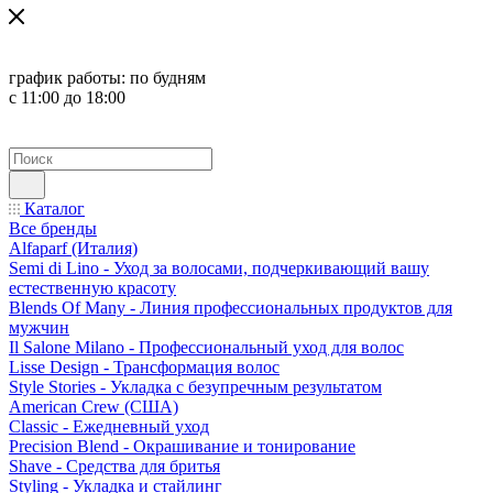
график работы:
по будням
с 11:00 до 18:00
Каталог
Все бренды
Alfaparf (Италия)
Semi di Lino - Уход за волосами, подчеркивающий вашу
естественную красоту
Blends Of Many - Линия профессиональных продуктов для
мужчин
Il Salone Milano - Профессиональный уход для волос
Lisse Design - Трансформация волос
Style Stories - Укладка с безупречным результатом
American Crew (США)
Classic - Ежедневный уход
Precision Blend - Окрашивание и тонирование
Shave - Средства для бритья
Styling - Укладка и стайлинг