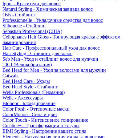
Igora - Красители для волос
Natural Styling - Химическая завивка волос
Osis - Стайлинг
Professionnelle - Укладочные средства для волос
Silhouette - Стайлинг
Sebastian Professional (США)
Cellophanes Hair Gloss - Тонирующая краска с эффектом
ламинирования
Hair Care - Профессиональный уход для волос
Hair Styling - Стайлинг для волос
Seb Man - Уход и стайлинг волос для мужчин
TIGI (Великобритания)
Bed Head for Men - Уход за волосами для мужчин
Catwalk
Bed Head Care - Уходы
Bed Head Style - Стайлинг
Wella Professionals (Германия)
Wella - Аксессуары
Blondor - Блондирование
Color Fresh - Оттеночные маски
ColorMotion - Сила и цвет
Color Touch - Интенсивное тонирование
Creatine+ - Трансформация текстуры
EIMI Styling - Настроение вашего стиля
Elements - Натуральная линия ухода за волосами