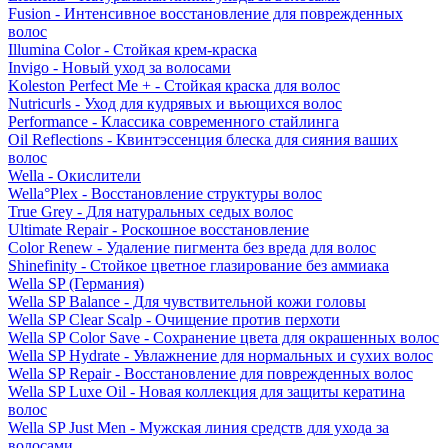
Fusion - Интенсивное восстановление для поврежденных
волос
Illumina Color - Стойкая крем-краска
Invigo - Новый уход за волосами
Koleston Perfect Me + - Стойкая краска для волос
Nutricurls - Уход для кудрявых и вьющихся волос
Performance - Классика современного стайлинга
Oil Reflections - Квинтэссенция блеска для сияния ваших
волос
Wella - Окислители
Wella°Plex - Восстановление структуры волос
True Grey - Для натуральных седых волос
Ultimate Repair - Роскошное восстановление
Color Renew - Удаление пигмента без вреда для волос
Shinefinity - Стойкое цветное глазирование без аммиака
Wella SP (Германия)
Wella SP Balance - Для чувствительной кожи головы
Wella SP Clear Scalp - Очищение против перхоти
Wella SP Color Save - Сохранение цвета для окрашенных волос
Wella SP Hydrate - Увлажнение для нормальных и сухих волос
Wella SP Repair - Восстановление для поврежденных волос
Wella SP Luxe Oil - Новая коллекция для защиты кератина
волос
Wella SP Just Men - Мужская линия средств для ухода за
волосами