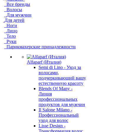
Все бренды
Волосы
Для мужчин
Для детей
Ноги
Лицо
Тело
Руки
Парикмахерские принадлежности
Alfaparf (Италия)
Semi di Lino - Уход за
волосами,
подчеркивающий вашу
естественную красоту
Blends Of Many -
Линия
профессиональных
продуктов для мужчин
Il Salone Milano -
Профессиональный
уход для волос
Lisse Design -
Трансформация волос