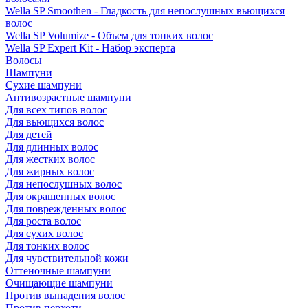
Wella SP Smoothen - Гладкость для непослушных вьющихся
волос
Wella SP Volumize - Объем для тонких волос
Wella SP Expert Kit - Набор эксперта
Волосы
Шампуни
Сухие шампуни
Антивозрастные шампуни
Для всех типов волос
Для вьющихся волос
Для детей
Для длинных волос
Для жестких волос
Для жирных волос
Для непослушных волос
Для окрашенных волос
Для поврежденных волос
Для роста волос
Для сухих волос
Для тонких волос
Для чувствительной кожи
Оттеночные шампуни
Очищающие шампуни
Против выпадения волос
Против перхоти