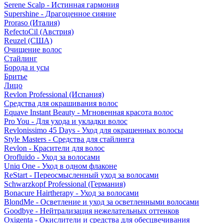
Serene Scalp - Истинная гармония
Supershine - Драгоценное сияние
Proraso (Италия)
RefectoCil (Австрия)
Reuzel (США)
Очищение волос
Стайлинг
Борода и усы
Бритье
Лицо
Revlon Professional (Испания)
Средства для окрашивания волос
Equave Instant Beauty - Мгновенная красота волос
Pro You - Для ухода и укладки волос
Revlonissimo 45 Days - Уход для окрашенных волосы
Style Masters - Средства для стайлинга
Revlon - Красители для волос
Orofluido - Уход за волосами
Uniq One - Уход в одном флаконе
ReStart - Переосмысленный уход за волосами
Schwarzkopf Professional (Германия)
Bonacure Hairtherapy - Уход за волосами
BlondMe - Осветление и уход за осветленными волосами
Goodbye - Нейтрализация нежелательных оттенков
Oxigenta - Окислители и средства для обесцвечивания