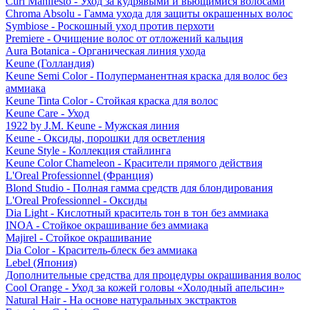
Curl Manifesto - Уход за кудрявыми и вьющимися волосами
Chroma Absolu - Гамма ухода для защиты окрашенных волос
Symbiose - Роскошный уход против перхоти
Premiere - Очищение волос от отложений кальция
Aura Botanica - Органическая линия ухода
Keune (Голландия)
Keune Semi Color - Полуперманентная краска для волос без
аммиака
Keune Tinta Color - Стойкая краска для волос
Keune Care - Уход
1922 by J.M. Keune - Мужская линия
Keune - Оксиды, порошки для осветления
Keune Style - Коллекция стайлинга
Keune Color Chameleon - Красители прямого действия
L'Oreal Professionnel (Франция)
Blond Studio - Полная гамма средств для блондирования
L'Oreal Professionnel - Оксиды
Dia Light - Кислотный краситель тон в тон без аммиака
INOA - Стойкое окрашивание без аммиака
Majirel - Стойкое окрашивание
Dia Color - Краситель-блеск без аммиака
Lebel (Япония)
Дополнительные средства для процедуры окрашивания волос
Cool Orange - Уход за кожей головы «Холодный апельсин»
Natural Hair - На основе натуральных экстрактов