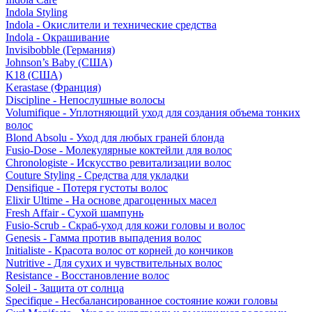
Indola Styling
Indola - Окислители и технические средства
Indola - Окрашивание
Invisibobble (Германия)
Johnson’s Baby (США)
K18 (США)
Kerastase (Франция)
Discipline - Непослушные волосы
Volumifique - Уплотняющий уход для создания объема тонких
волос
Blond Absolu - Уход для любых граней блонда
Fusio-Dose - Молекулярные коктейли для волос
Chronologiste - Искусство ревитализации волос
Couture Styling - Средства для укладки
Densifique - Потеря густоты волос
Elixir Ultime - На основе драгоценных масел
Fresh Affair - Сухой шампунь
Fusio-Scrub - Скраб-уход для кожи головы и волос
Genesis - Гамма против выпадения волос
Initialiste - Красота волос от корней до кончиков
Nutritive - Для сухих и чувствительных волос
Resistance - Восстановление волос
Soleil - Защита от солнца
Specifique - Несбалансированное состояние кожи головы