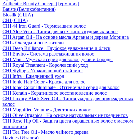
Authentic Beauty Concept (Германия)
Batiste (Великобритания)
Biosilk (США)
CHI (США)
CHI 44 Iron Guard - Термозащита волос
CHI Aloe Vera - Линия для всех типов кудрявых волос
CHI Argan Oil - На основе масла Арганы и дерева Моринга
CHI - Оксиды и осветлители
CHI Deep Brilliance - Глубокое увлажнение и блеск
CHI Enviro - Система разглаживания волос
CHI Man - Мужская серия для волос, усов и бороды
CHI Royal Treatment - Королевский уход
CHI Styling - Ухаживающий стайлинг
CHI Infra - Ежедневный уход
CHI Ionic Hair Color - Краска для волос
CHI Ionic Color Illuminate - Оттеночная серия для волос
CHI Keratin - Кератиновое восстановление волос
CHI Luxury Black Seed Oil - Линия уходов для поврежденных
волос
CHI Magnified Volume - Для тонких волос
CHI Olive Organics - На основе натуральных ингредиентов
CHI Rose Hip Oil - Защита цвета окрашенных волос с маслом
шиповника
CHI Tea Tree Oil - Масло чайного дерева
Davines (Италия)