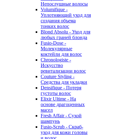
Непослушные волосы
Volumifique -
Уплотняющий уход для
создания объема
тонких волос
Blond Absolu - Уход для
любых граней блонда
Fusio-Dose -
Молекулярные
коктейли для волос
Chronologiste -
Искусство
ревитализации волос
Couture Styling -
Средства для укладки
Densifique - Потеря
густоты волос
Elixir Ultime - На
основе драгоценных
масел
Fresh Affair - Сухой
шампунь
Fusio-Scrub - Скраб-
уход для кожи головы
и волос