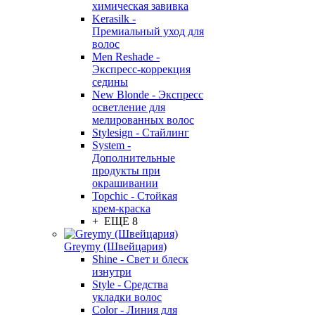
химическая завивка
Kerasilk -
Премиальный уход для
волос
Men Reshade -
Экспресс-коррекция
седины
New Blonde - Экспресс
осветление для
мелированных волос
Stylesign - Стайлинг
System -
Дополнительные
продукты при
окрашивании
Topchic - Стойкая
крем-краска
+ ЕЩЕ 8
Greymy (Швейцария)
Shine - Свет и блеск
изнутри
Style - Средства
укладки волос
Color - Линия для