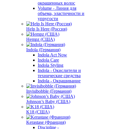
окрашенных волос
Volume - Линия для
объема, эластичности и
упругости
Help Is Here (Россия)
Hempz (США)
Indola (Германия)
Indola Act Now
Indola Care
Indola Styling
Indola - Окислители и
технические средства
Indola - Окрашивание
Invisibobble (Германия)
Johnson’s Baby (США)
K18 (США)
Kerastase (Франция)
Discipline -