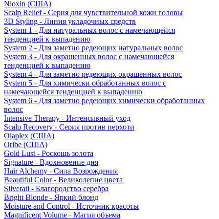
Nioxin (США)
Scalp Relief - Серия для чувствительной кожи головы
3D Styling - Линия укладочных средств
System 1 - Для натуральных волос с намечающейся
тенденцией к выпадению
System 2 - Для заметно редеющих натуральных волос
System 3 - Для окрашенных волос с намечающейся
тенденцией к выпадению
System 4 - Для заметно редеющих окрашенных волос
System 5 - Для химически обработанных волос с
намечающейся тенденцией к выпадению
System 6 - Для заметно редеющих химически обработанных
волос
Intensive Therapy - Интенсивный уход
Scalp Recovery - Серия против перхоти
Olaplex (США)
Oribe (США)
Gold Lust - Роскошь золота
Signature - Вдохновение дня
Hair Alchemy - Сила Возрождения
Beautiful Color - Великолепие цвета
Silverati - Благородство серебра
Bright Blonde - Яркий блонд
Moisture and Control - Источник красоты
Magnificent Volume - Магия объема