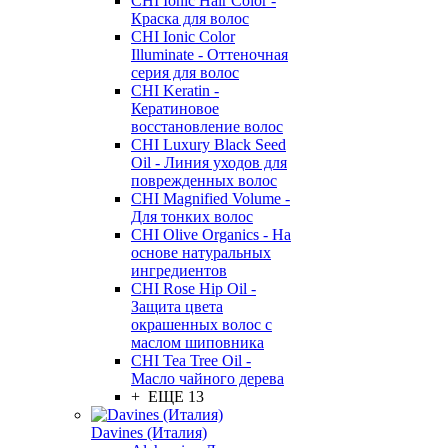
CHI Ionic Hair Color -
Краска для волос
CHI Ionic Color
Illuminate - Оттеночная
серия для волос
CHI Keratin -
Кератиновое
восстановление волос
CHI Luxury Black Seed
Oil - Линия уходов для
поврежденных волос
CHI Magnified Volume -
Для тонких волос
CHI Olive Organics - На
основе натуральных
ингредиентов
CHI Rose Hip Oil -
Защита цвета
окрашенных волос с
маслом шиповника
CHI Tea Tree Oil -
Масло чайного дерева
+ ЕЩЕ 13
Davines (Италия)