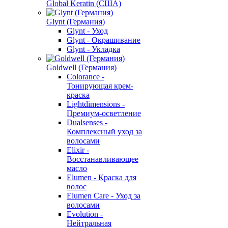
Global Keratin (США)
Glynt (Германия)
Glynt - Уход
Glynt - Окрашивание
Glynt - Укладка
Goldwell (Германия)
Colorance -
Тонирующая крем-
краска
Lightdimensions -
Премиум-осветление
Dualsenses -
Комплексный уход за
волосами
Elixir -
Восстанавливающее
масло
Elumen - Краска для
волос
Elumen Care - Уход за
волосами
Evolution -
Нейтральная