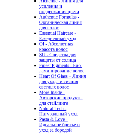
Alchemic - Линия для
усиления и
поддержания цвета
Authentic Formulas -
Органическая линия
для волос
Essential Haircare -
Eжедневный уход
OI - Абсолютная
красота волос
SU - Средства для
защиты от солнца
Finest Pigments - Био-
ламинирование волос
Heart Of Glass – Линия
для ухода и сияния
светлых волос
More Inside -
Авторские продукты
для стайлинга
Natural Tech -
Натуральный уход
Pasta & Love -
Идеальное бритье и
уход за бородой