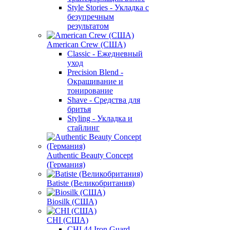
Style Stories - Укладка с
безупречным
результатом
American Crew (США)
Classic - Ежедневный
уход
Precision Blend -
Окрашивание и
тонирование
Shave - Средства для
бритья
Styling - Укладка и
стайлинг
Authentic Beauty Concept
(Германия)
Batiste (Великобритания)
Biosilk (США)
CHI (США)
CHI 44 Iron Guard -