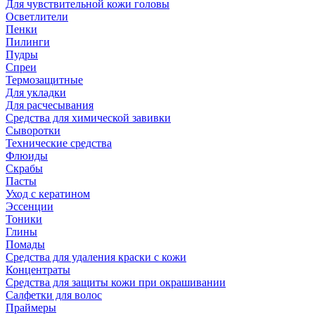
Для чувствительной кожи головы
Осветлители
Пенки
Пилинги
Пудры
Спреи
Термозащитные
Для укладки
Для расчесывания
Средства для химической завивки
Сыворотки
Технические средства
Флюиды
Скрабы
Пасты
Уход с кератином
Эссенции
Тоники
Глины
Помады
Средства для удаления краски с кожи
Концентраты
Средства для защиты кожи при окрашивании
Салфетки для волос
Праймеры