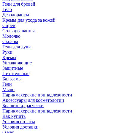
Гели для бровей
Тело
Дезодоранты
Кремы для ухода за кожей
Спреи
Соль для ванны
Молочко
Скрабы
Гели для душа
Руки
Кремы
Увлажняющие
Защитные
Питательные
Бальзамы
Гели
Мыло
Парикмахерские принадлежности
Аксессуары для косметологии
Брашинги, расчески
Парикмахерские принадлежности
Как купить
Условия оплаты
Условия доставки
О нас