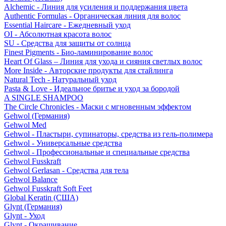
Alchemic - Линия для усиления и поддержания цвета
Authentic Formulas - Органическая линия для волос
Essential Haircare - Eжедневный уход
OI - Абсолютная красота волос
SU - Средства для защиты от солнца
Finest Pigments - Био-ламинирование волос
Heart Of Glass – Линия для ухода и сияния светлых волос
More Inside - Авторские продукты для стайлинга
Natural Tech - Натуральный уход
Pasta & Love - Идеальное бритье и уход за бородой
A SINGLE SHAMPOO
The Circle Chronicles - Маски с мгновенным эффектом
Gehwol (Германия)
Gehwol Med
Gehwol - Пластыри, супинаторы, средства из гель-полимера
Gehwol - Универсальные средства
Gehwol - Профессиональные и специальные средства
Gehwol Fusskraft
Gehwol Gerlasan - Средства для тела
Gehwol Balance
Gehwol Fusskraft Soft Feet
Global Keratin (США)
Glynt (Германия)
Glynt - Уход
Glynt - Окрашивание