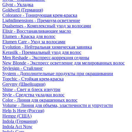
Glynt - Укладка
Goldwell (Германия)
Colorance - Тонирующая крем-краска
Lightdimensions - Премиум-осветление
Dualsenses - Комплексный уход за волосами
Elixir - Восстанавливающее масло
Elumen - Краска для волос
Elumen Care - Уход за волосами
Evolution - Нейтральная химическая завивка
Kerasilk - Премиальный уход для волос
Men Reshade - Экспресс-коррекция седины
New Blonde - Экспресс осветление для мелированных волос
Stylesign - Стайлинг
System - Дополнительные продукты при окрашивании
Topchic - Стойкая крем-краска
Greymy (Швейцария)
Shine - Свет и блеск изнутри
Style - Средства укладки волос
Color - Линия для окрашенных волос
Volume - Линия для объема, эластичности и упругости
Help Is Here (Россия)
Hempz (США)
Indola (Германия)
Indola Act Now
Indola Care