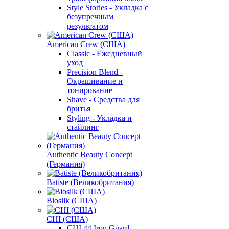
Style Stories - Укладка с
безупречным
результатом
American Crew (США)
Classic - Ежедневный
уход
Precision Blend -
Окрашивание и
тонирование
Shave - Средства для
бритья
Styling - Укладка и
стайлинг
Authentic Beauty Concept
(Германия)
Batiste (Великобритания)
Biosilk (США)
CHI (США)
CHI 44 Iron Guard -