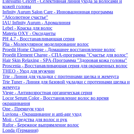
Estessimo Celcert - Селективная линия ухода за волосами и
кожей головы
Infinity Aurum Salon Care - Инновационная программа
"Абсолютное счастье"
IAU Infinity Aurum - Аромалиния
Lebel - Краска для волос
Materia OXY - Оксиданты
PH 4.7 - Восстанавливающая серия
Plia - Молекулярное моделирование волос
Proedit Home Charge - Домашнее восстановление волос
Proedit Element Charge - СПА-программа "Счастье для волос"
Hair Skin Relaxing - SPA-Программа "Здоровая кожа головы"
Proscenia - Восстанавливающая серия для окрашенных волос
THEO - Уход для мужчин
Trie - Линия для укладки с протеинами шелка и жемчуга
Trie Tuner - Линия для базовой укладки с протеинами шелка и
жемчуга
Viege - Антивозростная органическая серия
Locor Serum Color - Восстановление волос во время
окрашивания
One - Премиум уход
Luviona - Окрашивание и anti-age уход
Moii - Средства для волос и рук
Rufor - Бережное выпрямление волос
Londa (Германия)