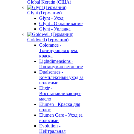
Global Keratin (США)
Glynt (Германия)
Glynt - Уход
Glynt - Окрашивание
Glynt - Укладка
Goldwell (Германия)
Colorance -
Тонирующая крем-
краска
Lightdimensions -
Премиум-осветление
Dualsenses -
Комплексный уход за
волосами
Elixir -
Восстанавливающее
масло
Elumen - Краска для
волос
Elumen Care - Уход за
волосами
Evolution -
Нейтральная