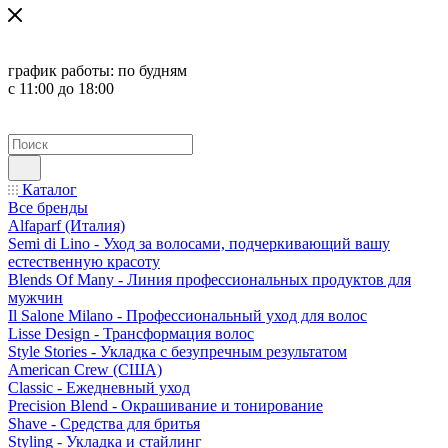
график работы:
по будням
с 11:00 до 18:00
Каталог
Все бренды
Alfaparf (Италия)
Semi di Lino - Уход за волосами, подчеркивающий вашу
естественную красоту
Blends Of Many - Линия профессиональных продуктов для
мужчин
Il Salone Milano - Профессиональный уход для волос
Lisse Design - Трансформация волос
Style Stories - Укладка с безупречным результатом
American Crew (США)
Classic - Ежедневный уход
Precision Blend - Окрашивание и тонирование
Shave - Средства для бритья
Styling - Укладка и стайлинг