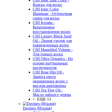
CHI Ionic Hair Color -
Краска для волос
CHI Ionic Color
Illuminate - Оттеночная
серия для волос
CHI Keratin -
Кератиновое
восстановление волос
CHI Luxury Black Seed
Oil - Линия уходов для
поврежденных волос
CHI Magnified Volume -
Для тонких волос
CHI Olive Organics - На
основе натуральных
ингредиентов
CHI Rose Hip Oil -
Защита цвета
окрашенных волос с
маслом шиповника
CHI Tea Tree Oil -
Масло чайного дерева
+ ЕЩЕ 13
Davines (Италия)