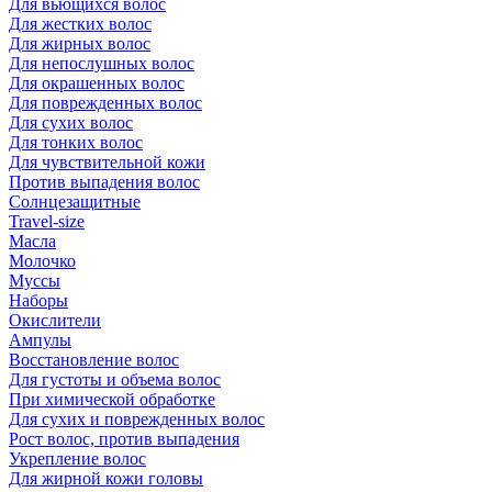
Для вьющихся волос
Для жестких волос
Для жирных волос
Для непослушных волос
Для окрашенных волос
Для поврежденных волос
Для сухих волос
Для тонких волос
Для чувствительной кожи
Против выпадения волос
Солнцезащитные
Travel-size
Масла
Молочко
Муссы
Наборы
Окислители
Ампулы
Восстановление волос
Для густоты и объема волос
При химической обработке
Для сухих и поврежденных волос
Рост волос, против выпадения
Укрепление волос
Для жирной кожи головы