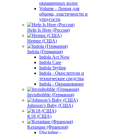
окрашенных волос
Volume - Линия для
объема, эластичности и
упругости
Help Is Here (Россия)
Hempz (США)
Indola (Германия)
Indola Act Now
Indola Care
Indola Styling
Indola - Окислители и
технические средства
Indola - Окрашивание
Invisibobble (Германия)
Johnson’s Baby (США)
K18 (США)
Kerastase (Франция)
Discipline -