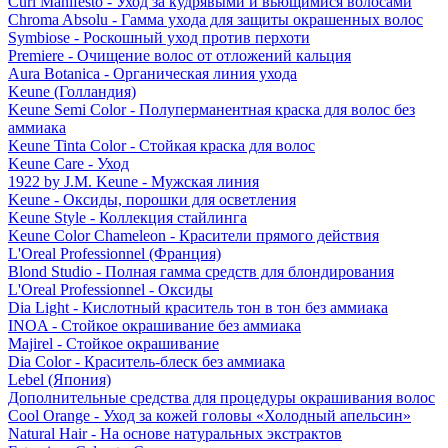
Curl Manifesto - Уход за кудрявыми и вьющимися волосами
Chroma Absolu - Гамма ухода для защиты окрашенных волос
Symbiose - Роскошный уход против перхоти
Premiere - Очищение волос от отложений кальция
Aura Botanica - Органическая линия ухода
Keune (Голландия)
Keune Semi Color - Полуперманентная краска для волос без
аммиака
Keune Tinta Color - Стойкая краска для волос
Keune Care - Уход
1922 by J.M. Keune - Мужская линия
Keune - Оксиды, порошки для осветления
Keune Style - Коллекция стайлинга
Keune Color Chameleon - Красители прямого действия
L'Oreal Professionnel (Франция)
Blond Studio - Полная гамма средств для блондирования
L'Oreal Professionnel - Оксиды
Dia Light - Кислотный краситель тон в тон без аммиака
INOA - Стойкое окрашивание без аммиака
Majirel - Стойкое окрашивание
Dia Color - Краситель-блеск без аммиака
Lebel (Япония)
Дополнительные средства для процедуры окрашивания волос
Cool Orange - Уход за кожей головы «Холодный апельсин»
Natural Hair - На основе натуральных экстрактов