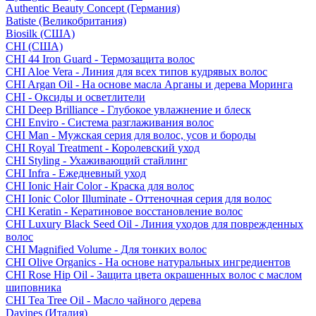
Authentic Beauty Concept (Германия)
Batiste (Великобритания)
Biosilk (США)
CHI (США)
CHI 44 Iron Guard - Термозащита волос
CHI Aloe Vera - Линия для всех типов кудрявых волос
CHI Argan Oil - На основе масла Арганы и дерева Моринга
CHI - Оксиды и осветлители
CHI Deep Brilliance - Глубокое увлажнение и блеск
CHI Enviro - Система разглаживания волос
CHI Man - Мужская серия для волос, усов и бороды
CHI Royal Treatment - Королевский уход
CHI Styling - Ухаживающий стайлинг
CHI Infra - Ежедневный уход
CHI Ionic Hair Color - Краска для волос
CHI Ionic Color Illuminate - Оттеночная серия для волос
CHI Keratin - Кератиновое восстановление волос
CHI Luxury Black Seed Oil - Линия уходов для поврежденных
волос
CHI Magnified Volume - Для тонких волос
CHI Olive Organics - На основе натуральных ингредиентов
CHI Rose Hip Oil - Защита цвета окрашенных волос с маслом
шиповника
CHI Tea Tree Oil - Масло чайного дерева
Davines (Италия)