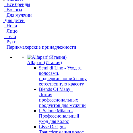
Все бренды
Волосы
Для мужчин
Для детей
Ноги
Лицо
Тело
Руки
Парикмахерские принадлежности
Alfaparf (Италия)
Semi di Lino - Уход за
волосами,
подчеркивающий вашу
естественную красоту
Blends Of Many -
Линия
профессиональных
продуктов для мужчин
Il Salone Milano -
Профессиональный
уход для волос
Lisse Design -
Трансформация волос