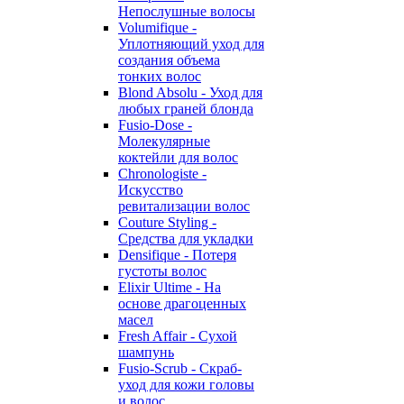
Непослушные волосы
Volumifique -
Уплотняющий уход для
создания объема
тонких волос
Blond Absolu - Уход для
любых граней блонда
Fusio-Dose -
Молекулярные
коктейли для волос
Chronologiste -
Искусство
ревитализации волос
Couture Styling -
Средства для укладки
Densifique - Потеря
густоты волос
Elixir Ultime - На
основе драгоценных
масел
Fresh Affair - Сухой
шампунь
Fusio-Scrub - Скраб-
уход для кожи головы
и волос