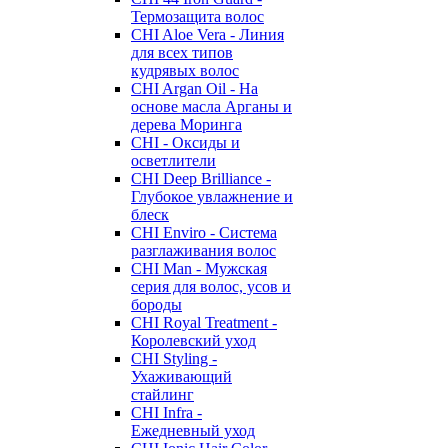
Термозащита волос
CHI Aloe Vera - Линия
для всех типов
кудрявых волос
CHI Argan Oil - На
основе масла Арганы и
дерева Моринга
CHI - Оксиды и
осветлители
CHI Deep Brilliance -
Глубокое увлажнение и
блеск
CHI Enviro - Система
разглаживания волос
CHI Man - Мужская
серия для волос, усов и
бороды
CHI Royal Treatment -
Королевский уход
CHI Styling -
Ухаживающий
стайлинг
CHI Infra -
Ежедневный уход