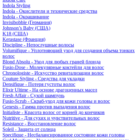
Indola Styling
Indola - Окислители и технические средства
Indola - Окрашивание
Invisibobble (Германия)
Johnson’s Baby (США)
K18 (США)
Kerastase (Франция)
Discipline - Непослушные волосы
Volumifique - Уплотняющий уход для создания объема тонких
волос
Blond Absolu - Уход для любых граней блонда
Fusio-Dose - Молекулярные коктейли для волос
Chronologiste - Искусство ревитализации волос
Couture Styling - Средства для укладки
Densifique - Потеря густоты волос
Elixir Ultime - На основе драгоценных масел
Fresh Affair - Сухой шампунь
Fusio-Scrub - Скраб-уход для кожи головы и волос
Genesis - Гамма против выпадения волос
Initialiste - Красота волос от корней до кончиков
Nutritive - Для сухих и чувствительных волос
Resistance - Восстановление волос
Soleil - Защита от солнца
Specifique - Несбалансированное состояние кожи головы