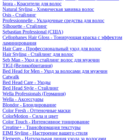
Igora - Красители для волос
Natural Styling - Химическая завивка волос
Osis - Стайлинг
Professionnelle - Укладочные средства для волос
Silhouette - Стайлинг
Sebastian Professional (США)
Cellophanes Hair Gloss - Тонирующая краска с эффектом
ламинирования
Hair Care - Профессиональный уход для волос
Hair Styling - Стайлинг для волос
Seb Man - Уход и стайлинг волос для мужчин
TIGI (Великобритания)
Bed Head for Men - Уход за волосами для мужчин
Catwalk
Bed Head Care - Уходы
Bed Head Style - Стайлинг
Wella Professionals (Германия)
Wella - Аксессуары
Blondor - Блондирование
Color Fresh - Оттеночные маски
ColorMotion - Сила и цвет
Color Touch - Интенсивное тонирование
Creatine+ - Трансформация текстуры
EIMI Styling - Настроение вашего стиля
Elements - Натуральная линия ухода за волосами