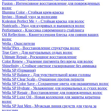
Fusion - Интенсивное восстановление для поврежденных
волос
Illumina Color - Стойкая крем-краска
Invigo - Новый уход за волосами
Koleston Perfect Me + - Стойкая краска для волос
Nutricurls - Уход для кудрявых и вьющихся волос
Performance - Классика современного стайлинга
Oil Reflections - Квинтэссенция блеска для сияния ваших
волос
Wella - Окислители
Wella°Plex - Восстановление структуры волос
True Grey - Для натуральных седых волос
Ultimate Repair - Роскошное восстановление
Color Renew - Удаление пигмента без вреда для волос
Shinefinity - Стойкое цветное глазирование без аммиака
Wella SP (Германия)
Wella SP Balance - Для чувствительной кожи головы
Wella SP Clear Scalp - Очищение против перхоти
Wella SP Color Save - Сохранение цвета для окрашенных волос
Wella SP Hydrate - Увлажнение для нормальных и сухих волос
Wella SP Repair - Восстановление для поврежденных волос
Wella SP Luxe Oil - Новая коллекция для защиты кератина
волос
Wella SP Just Men - Мужская линия средств для ухода за
волосами