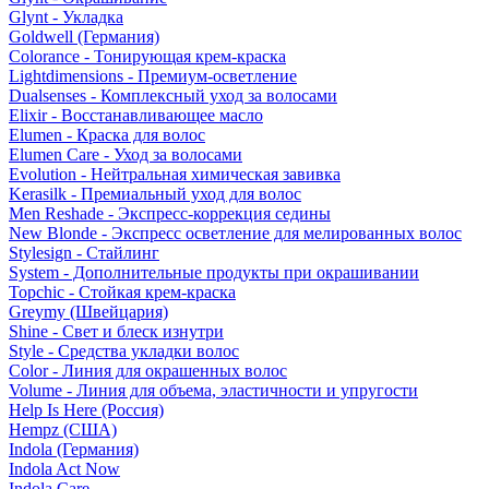
Glynt - Укладка
Goldwell (Германия)
Colorance - Тонирующая крем-краска
Lightdimensions - Премиум-осветление
Dualsenses - Комплексный уход за волосами
Elixir - Восстанавливающее масло
Elumen - Краска для волос
Elumen Care - Уход за волосами
Evolution - Нейтральная химическая завивка
Kerasilk - Премиальный уход для волос
Men Reshade - Экспресс-коррекция седины
New Blonde - Экспресс осветление для мелированных волос
Stylesign - Стайлинг
System - Дополнительные продукты при окрашивании
Topchic - Стойкая крем-краска
Greymy (Швейцария)
Shine - Свет и блеск изнутри
Style - Средства укладки волос
Color - Линия для окрашенных волос
Volume - Линия для объема, эластичности и упругости
Help Is Here (Россия)
Hempz (США)
Indola (Германия)
Indola Act Now
Indola Care