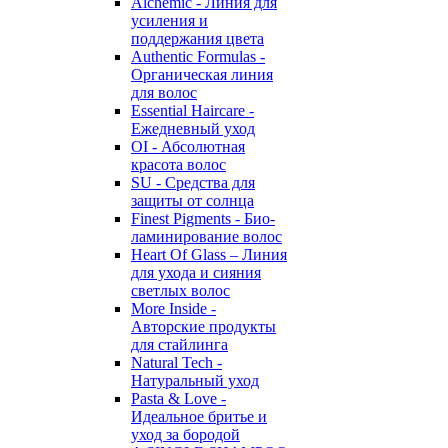
Alchemic - Линия для
усиления и
поддержания цвета
Authentic Formulas -
Органическая линия
для волос
Essential Haircare -
Eжедневный уход
OI - Абсолютная
красота волос
SU - Средства для
защиты от солнца
Finest Pigments - Био-
ламинирование волос
Heart Of Glass – Линия
для ухода и сияния
светлых волос
More Inside -
Авторские продукты
для стайлинга
Natural Tech -
Натуральный уход
Pasta & Love -
Идеальное бритье и
уход за бородой