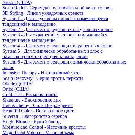
Nioxin (США)
Scalp Relief - Серия для чувствительной кожи головы
3D Styling - Линия укладочных средств
System 1 - Для натуральных волос с намечающейся
тенденцией к выпадению
System 2 - Для заметно редеющих натуральных волос
System 3 - Для окрашенных волос с намечающейся
тенденцией к выпадению
System 4 - Для заметно редеющих окрашенных волос
System 5 - Для химически обработанных волос с
намечающейся тенденцией к выпадению
System 6 - Для заметно редеющих химически обработанных
волос
Intensive Therapy - Интенсивный уход
Scalp Recovery - Серия против перхоти
Olaplex (США)
Oribe (США)
Gold Lust - Роскошь золота
Signature - Вдохновение дня
Hair Alchemy - Сила Возрождения
Beautiful Color - Великолепие цвета
Silverati - Благородство серебра
Bright Blonde - Яркий блонд
Moisture and Control - Источник красоты
Magnificent Volume - Магия объема