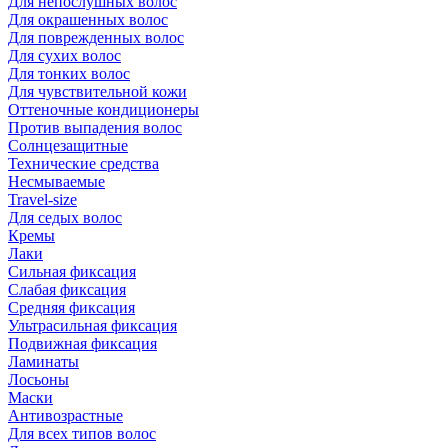
Для непослушных волос
Для окрашенных волос
Для поврежденных волос
Для сухих волос
Для тонких волос
Для чувствительной кожи
Оттеночные кондиционеры
Против выпадения волос
Солнцезащитные
Технические средства
Несмываемые
Travel-size
Для седых волос
Кремы
Лаки
Сильная фиксация
Слабая фиксация
Средняя фиксация
Ультрасильная фиксация
Подвижная фиксация
Ламинаты
Лосьоны
Маски
Антивозрастные
Для всех типов волос