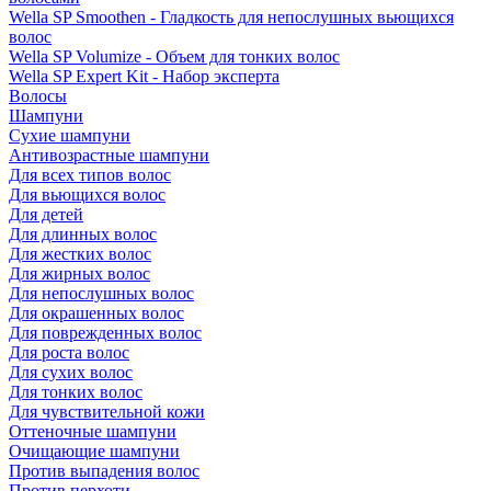
Wella SP Smoothen - Гладкость для непослушных вьющихся
волос
Wella SP Volumize - Объем для тонких волос
Wella SP Expert Kit - Набор эксперта
Волосы
Шампуни
Сухие шампуни
Антивозрастные шампуни
Для всех типов волос
Для вьющихся волос
Для детей
Для длинных волос
Для жестких волос
Для жирных волос
Для непослушных волос
Для окрашенных волос
Для поврежденных волос
Для роста волос
Для сухих волос
Для тонких волос
Для чувствительной кожи
Оттеночные шампуни
Очищающие шампуни
Против выпадения волос
Против перхоти