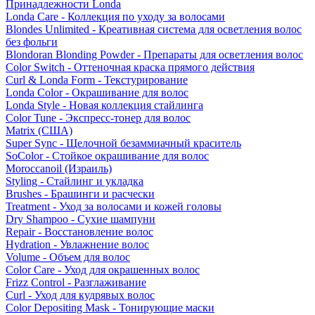
Принадлежности Londa
Londa Care - Коллекция по уходу за волосами
Blondes Unlimited - Креативная система для осветления волос
без фольги
Blondoran Blonding Powder - Препараты для осветления волос
Color Switch - Оттеночная краска прямого действия
Curl & Londa Form - Текстурирование
Londa Color - Окрашивание для волос
Londa Style - Новая коллекция стайлинга
Color Tune - Экспресс-тонер для волос
Matrix (США)
Super Sync - Щелочной безаммиачный краситель
SoColor - Стойкое окрашивание для волос
Moroccanoil (Израиль)
Styling - Стайлинг и укладка
Brushes - Брашинги и расчески
Treatment - Уход за волосами и кожей головы
Dry Shampoo - Сухие шампуни
Repair - Восстановление волос
Hydration - Увлажнение волос
Volume - Объем для волос
Color Care - Уход для окрашенных волос
Frizz Control - Разглаживание
Curl - Уход для кудрявых волос
Color Depositing Mask - Тонирующие маски