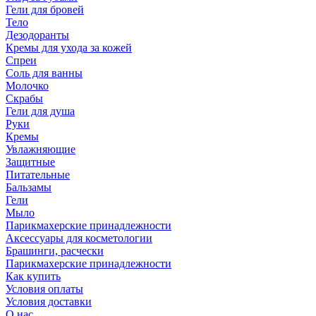
Гели для бровей
Тело
Дезодоранты
Кремы для ухода за кожей
Спреи
Соль для ванны
Молочко
Скрабы
Гели для душа
Руки
Кремы
Увлажняющие
Защитные
Питательные
Бальзамы
Гели
Мыло
Парикмахерские принадлежности
Аксессуары для косметологии
Брашинги, расчески
Парикмахерские принадлежности
Как купить
Условия оплаты
Условия доставки
О нас