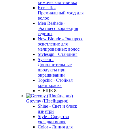
химическая завивка
Kerasilk -
Премиальный уход для
волос
Men Reshade -
Экспресс-коррекция
седины
New Blonde - Экспресс
осветление для
мелированных волос
Stylesign - Стайлинг
System -
Дополнительные
продукты при
окрашивании
Topchic - Стойкая
крем-краска
+ ЕЩЕ 8
Greymy (Швейцария)
Shine - Свет и блеск
изнутри
Style - Средства
укладки волос
Color - Линия для