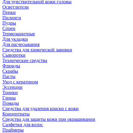
Для чувствительной кожи головы
Осветлители
Пенки
Пилинги
Пудры
Спреи
Термозащитные
Для укладки
Для расчесывания
Средства для химической завивки
Сыворотки
Технические средства
Флюиды
Скрабы
Пасты
Уход с кератином
Эссенции
Тоники
Глины
Помады
Средства для удаления краски с кожи
Концентраты
Средства для защиты кожи при окрашивании
Салфетки для волос
Праймеры