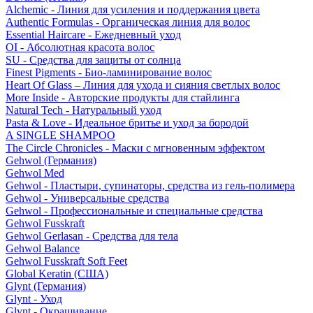
Alchemic - Линия для усиления и поддержания цвета
Authentic Formulas - Органическая линия для волос
Essential Haircare - Eжедневный уход
OI - Абсолютная красота волос
SU - Средства для защиты от солнца
Finest Pigments - Био-ламинирование волос
Heart Of Glass – Линия для ухода и сияния светлых волос
More Inside - Авторские продукты для стайлинга
Natural Tech - Натуральный уход
Pasta & Love - Идеальное бритье и уход за бородой
A SINGLE SHAMPOO
The Circle Chronicles - Маски с мгновенным эффектом
Gehwol (Германия)
Gehwol Med
Gehwol - Пластыри, супинаторы, средства из гель-полимера
Gehwol - Универсальные средства
Gehwol - Профессиональные и специальные средства
Gehwol Fusskraft
Gehwol Gerlasan - Средства для тела
Gehwol Balance
Gehwol Fusskraft Soft Feet
Global Keratin (США)
Glynt (Германия)
Glynt - Уход
Glynt - Окрашивание