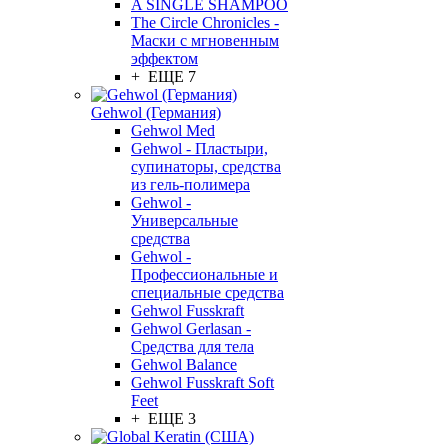
A SINGLE SHAMPOO
The Circle Chronicles -
Маски с мгновенным
эффектом
+ ЕЩЕ 7
Gehwol (Германия)
Gehwol Med
Gehwol - Пластыри,
супинаторы, средства
из гель-полимера
Gehwol -
Универсальные
средства
Gehwol -
Профессиональные и
специальные средства
Gehwol Fusskraft
Gehwol Gerlasan -
Средства для тела
Gehwol Balance
Gehwol Fusskraft Soft
Feet
+ ЕЩЕ 3