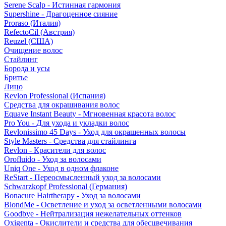
Serene Scalp - Истинная гармония
Supershine - Драгоценное сияние
Proraso (Италия)
RefectoCil (Австрия)
Reuzel (США)
Очищение волос
Стайлинг
Борода и усы
Бритье
Лицо
Revlon Professional (Испания)
Средства для окрашивания волос
Equave Instant Beauty - Мгновенная красота волос
Pro You - Для ухода и укладки волос
Revlonissimo 45 Days - Уход для окрашенных волосы
Style Masters - Средства для стайлинга
Revlon - Красители для волос
Orofluido - Уход за волосами
Uniq One - Уход в одном флаконе
ReStart - Переосмысленный уход за волосами
Schwarzkopf Professional (Германия)
Bonacure Hairtherapy - Уход за волосами
BlondMe - Осветление и уход за осветленными волосами
Goodbye - Нейтрализация нежелательных оттенков
Oxigenta - Окислители и средства для обесцвечивания