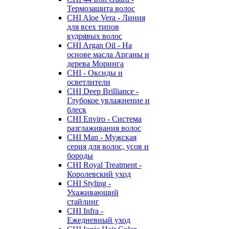
Термозащита волос
CHI Aloe Vera - Линия
для всех типов
кудрявых волос
CHI Argan Oil - На
основе масла Арганы и
дерева Моринга
CHI - Оксиды и
осветлители
CHI Deep Brilliance -
Глубокое увлажнение и
блеск
CHI Enviro - Система
разглаживания волос
CHI Man - Мужская
серия для волос, усов и
бороды
CHI Royal Treatment -
Королевский уход
CHI Styling -
Ухаживающий
стайлинг
CHI Infra -
Ежедневный уход