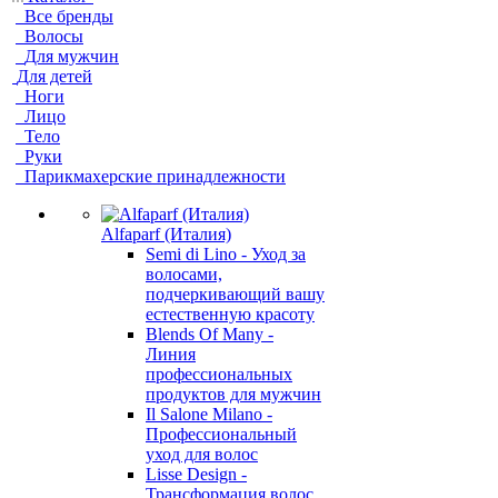
Все бренды
Волосы
Для мужчин
Для детей
Ноги
Лицо
Тело
Руки
Парикмахерские принадлежности
Alfaparf (Италия)
Semi di Lino - Уход за
волосами,
подчеркивающий вашу
естественную красоту
Blends Of Many -
Линия
профессиональных
продуктов для мужчин
Il Salone Milano -
Профессиональный
уход для волос
Lisse Design -
Трансформация волос