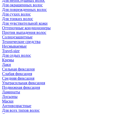
Для непослушных волос
Для окрашенных волос
Для поврежденных волос
Для сухих волос
Для тонких волос
Для чувствительной кожи
Оттеночные кондиционеры
Против выпадения волос
Солнцезащитные
Технические средства
Несмываемые
Travel-size
Для седых волос
Кремы
Лаки
Сильная фиксация
Слабая фиксация
Средняя фиксация
Ультрасильная фиксация
Подвижная фиксация
Ламинаты
Лосьоны
Маски
Антивозрастные
Для всех типов волос