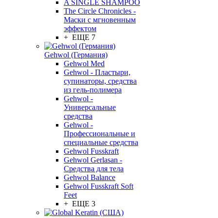
A SINGLE SHAMPOO
The Circle Chronicles -
Маски с мгновенным
эффектом
+ ЕЩЕ 7
Gehwol (Германия)
Gehwol Med
Gehwol - Пластыри,
супинаторы, средства
из гель-полимера
Gehwol -
Универсальные
средства
Gehwol -
Профессиональные и
специальные средства
Gehwol Fusskraft
Gehwol Gerlasan -
Средства для тела
Gehwol Balance
Gehwol Fusskraft Soft
Feet
+ ЕЩЕ 3