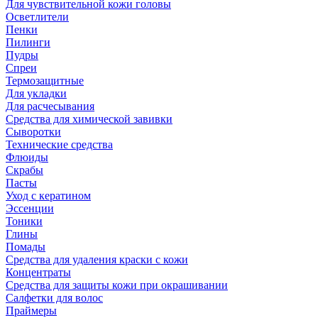
Для чувствительной кожи головы
Осветлители
Пенки
Пилинги
Пудры
Спреи
Термозащитные
Для укладки
Для расчесывания
Средства для химической завивки
Сыворотки
Технические средства
Флюиды
Скрабы
Пасты
Уход с кератином
Эссенции
Тоники
Глины
Помады
Средства для удаления краски с кожи
Концентраты
Средства для защиты кожи при окрашивании
Салфетки для волос
Праймеры