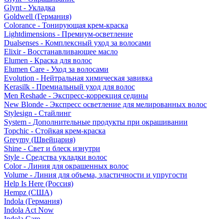
Glynt - Укладка
Goldwell (Германия)
Colorance - Тонирующая крем-краска
Lightdimensions - Премиум-осветление
Dualsenses - Комплексный уход за волосами
Elixir - Восстанавливающее масло
Elumen - Краска для волос
Elumen Care - Уход за волосами
Evolution - Нейтральная химическая завивка
Kerasilk - Премиальный уход для волос
Men Reshade - Экспресс-коррекция седины
New Blonde - Экспресс осветление для мелированных волос
Stylesign - Стайлинг
System - Дополнительные продукты при окрашивании
Topchic - Стойкая крем-краска
Greymy (Швейцария)
Shine - Свет и блеск изнутри
Style - Средства укладки волос
Color - Линия для окрашенных волос
Volume - Линия для объема, эластичности и упругости
Help Is Here (Россия)
Hempz (США)
Indola (Германия)
Indola Act Now
Indola Care