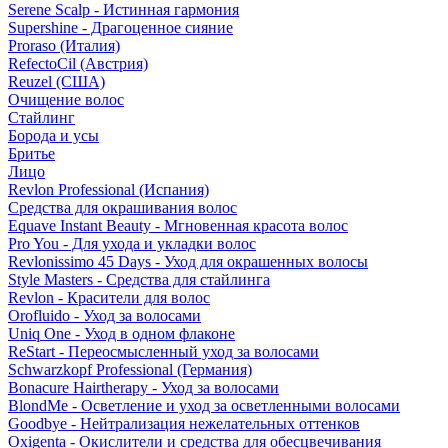
Serene Scalp - Истинная гармония
Supershine - Драгоценное сияние
Proraso (Италия)
RefectoCil (Австрия)
Reuzel (США)
Очищение волос
Стайлинг
Борода и усы
Бритье
Лицо
Revlon Professional (Испания)
Средства для окрашивания волос
Equave Instant Beauty - Мгновенная красота волос
Pro You - Для ухода и укладки волос
Revlonissimo 45 Days - Уход для окрашенных волосы
Style Masters - Средства для стайлинга
Revlon - Красители для волос
Orofluido - Уход за волосами
Uniq One - Уход в одном флаконе
ReStart - Переосмысленный уход за волосами
Schwarzkopf Professional (Германия)
Bonacure Hairtherapy - Уход за волосами
BlondMe - Осветление и уход за осветленными волосами
Goodbye - Нейтрализация нежелательных оттенков
Oxigenta - Окислители и средства для обесцвечивания