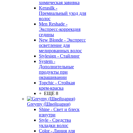
химическая завивка
Kerasilk -
Премиальный уход для
волос
Men Reshade -
Экспресс-коррекция
седины
New Blonde - Экспресс
осветление для
мелированных волос
Stylesign - Стайлинг
System -
Дополнительные
продукты при
окрашивании
Topchic - Стойкая
крем-краска
+ ЕЩЕ 8
Greymy (Швейцария)
Shine - Свет и блеск
изнутри
Style - Средства
укладки волос
Color - Линия для