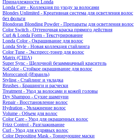
Принадлежности Londa
Londa Care - Коллекция по уходу за волосами
Blondes Unlimited - Креативная система для осветления волос
без фольги
Blondoran Blonding Powder - Препараты для осветления волос
Color Switch - Оттеночная краска прямого действия
Curl & Londa Form - Текстурирование
Londa Color - Окрашивание для волос
Londa Style - Новая коллекция стайлинга
Color Tune - Экспресс-тонер для волос
Matrix (США)
Super Sync - Щелочной безаммиачный краситель
SoColor - Стойкое окрашивание для волос
Moroccanoil (Израиль)
Styling - Стайлинг и укладка
Brushes - Брашинги и расчески
Treatment - Уход за волосами и кожей головы
Dry Shampoo - Сухие шампуни
Repair - Восстановление волос
Hydration - Увлажнение волос
Volume - Объем для волос
Color Care - Уход для окрашенных волос
Frizz Control - Разглаживание
Curl - Уход для кудрявых волос
Color Depositing Mask - Тонирующие маски