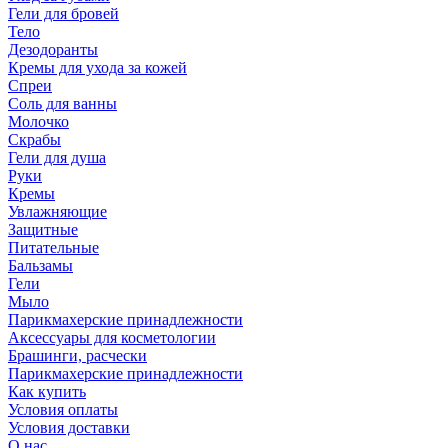
Гели для бровей
Тело
Дезодоранты
Кремы для ухода за кожей
Спреи
Соль для ванны
Молочко
Скрабы
Гели для душа
Руки
Кремы
Увлажняющие
Защитные
Питательные
Бальзамы
Гели
Мыло
Парикмахерские принадлежности
Аксессуары для косметологии
Брашинги, расчески
Парикмахерские принадлежности
Как купить
Условия оплаты
Условия доставки
О нас