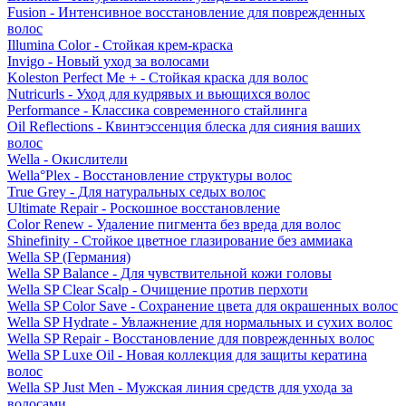
Fusion - Интенсивное восстановление для поврежденных
волос
Illumina Color - Стойкая крем-краска
Invigo - Новый уход за волосами
Koleston Perfect Me + - Стойкая краска для волос
Nutricurls - Уход для кудрявых и вьющихся волос
Performance - Классика современного стайлинга
Oil Reflections - Квинтэссенция блеска для сияния ваших
волос
Wella - Окислители
Wella°Plex - Восстановление структуры волос
True Grey - Для натуральных седых волос
Ultimate Repair - Роскошное восстановление
Color Renew - Удаление пигмента без вреда для волос
Shinefinity - Стойкое цветное глазирование без аммиака
Wella SP (Германия)
Wella SP Balance - Для чувствительной кожи головы
Wella SP Clear Scalp - Очищение против перхоти
Wella SP Color Save - Сохранение цвета для окрашенных волос
Wella SP Hydrate - Увлажнение для нормальных и сухих волос
Wella SP Repair - Восстановление для поврежденных волос
Wella SP Luxe Oil - Новая коллекция для защиты кератина
волос
Wella SP Just Men - Мужская линия средств для ухода за
волосами