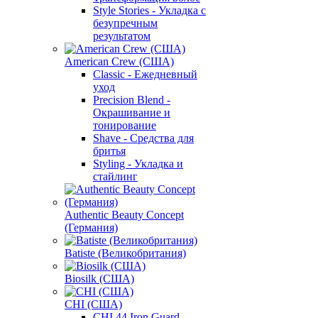
Style Stories - Укладка с
безупречным
результатом
American Crew (США)
Classic - Ежедневный
уход
Precision Blend -
Окрашивание и
тонирование
Shave - Средства для
бритья
Styling - Укладка и
стайлинг
Authentic Beauty Concept
(Германия)
Batiste (Великобритания)
Biosilk (США)
CHI (США)
CHI 44 Iron Guard -