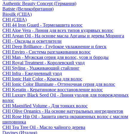
Authentic Beauty Concept (Германия)
Batiste (Великобритания)
Biosilk (США)
CHI (США)
CHI 44 Iron Guard - Термозащита волос
CHI Aloe Vera - Линия для всех типов кудрявых волос
CHI Argan Oil - На основе масла Арганы и дерева Моринга
CHI - Оксиды и осветлители
CHI Deep Brilliance - Глубокое увлажнение и блеск
CHI Enviro - Система разглаживания волос
CHI Man - Мужская серия для волос, усов и бороды
CHI Royal Treatment - Королевский уход
CHI Styling - Ухаживающий стайлинг
CHI Infra - Ежедневный уход
CHI Ionic Hair Color - Краска для волос
CHI Ionic Color Illuminate - Оттеночная серия для волос
CHI Keratin - Кератиновое восстановление волос
CHI Luxury Black Seed Oil - Линия уходов для поврежденных
волос
CHI Magnified Volume - Для тонких волос
CHI Olive Organics - На основе натуральных ингредиентов
CHI Rose Hip Oil - Защита цвета окрашенных волос с маслом
шиповника
CHI Tea Tree Oil - Масло чайного дерева
Davines (Италия)