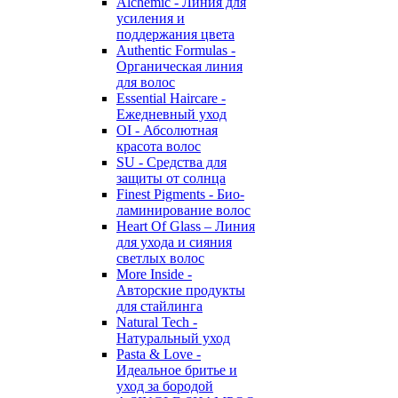
Alchemic - Линия для
усиления и
поддержания цвета
Authentic Formulas -
Органическая линия
для волос
Essential Haircare -
Eжедневный уход
OI - Абсолютная
красота волос
SU - Средства для
защиты от солнца
Finest Pigments - Био-
ламинирование волос
Heart Of Glass – Линия
для ухода и сияния
светлых волос
More Inside -
Авторские продукты
для стайлинга
Natural Tech -
Натуральный уход
Pasta & Love -
Идеальное бритье и
уход за бородой