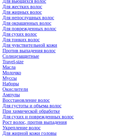
Для вьющихся волос
Для жестких волос
Для жирных волос
Для непослушных волос
Для окрашенных волос
Для поврежденных волос
Для сухих волос
Для тонких волос
Для чувствительной кожи
Против выпадения волос
Солнцезащитные
Travel-size
Масла
Молочко
Муссы
Наборы
Окислители
Ампулы
Восстановление волос
Для густоты и объема волос
При химической обработке
Для сухих и поврежденных волос
Рост волос, против выпадения
Укрепление волос
Для жирной кожи головы