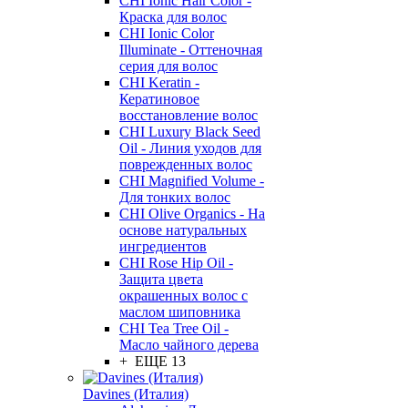
CHI Ionic Hair Color -
Краска для волос
CHI Ionic Color
Illuminate - Оттеночная
серия для волос
CHI Keratin -
Кератиновое
восстановление волос
CHI Luxury Black Seed
Oil - Линия уходов для
поврежденных волос
CHI Magnified Volume -
Для тонких волос
CHI Olive Organics - На
основе натуральных
ингредиентов
CHI Rose Hip Oil -
Защита цвета
окрашенных волос с
маслом шиповника
CHI Tea Tree Oil -
Масло чайного дерева
+ ЕЩЕ 13
Davines (Италия)