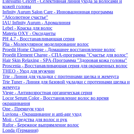
Estessimo Celcert - Селективная линия ухода за волосами и
кожей головы
Infinity Aurum Salon Care - Инновационная программа
"Абсолютное счастье"
IAU Infinity Aurum - Аромалиния
Lebel - Краска для волос
Materia OXY - Оксиданты
PH 4.7 - Восстанавливающая серия
Plia - Молекулярное моделирование волос
Proedit Home Charge - Домашнее восстановление волос
Proedit Element Charge - СПА-программа "Счастье для волос"
Hair Skin Relaxing - SPA-Программа "Здоровая кожа головы"
Proscenia - Восстанавливающая серия для окрашенных волос
THEO - Уход для мужчин
Trie - Линия для укладки с протеинами шелка и жемчуга
Trie Tuner - Линия для базовой укладки с протеинами шелка и
жемчуга
Viege - Антивозростная органическая серия
Locor Serum Color - Восстановление волос во время
окрашивания
One - Премиум уход
Luviona - Окрашивание и anti-age уход
Moii - Средства для волос и рук
Rufor - Бережное выпрямление волос
Londa (Германия)