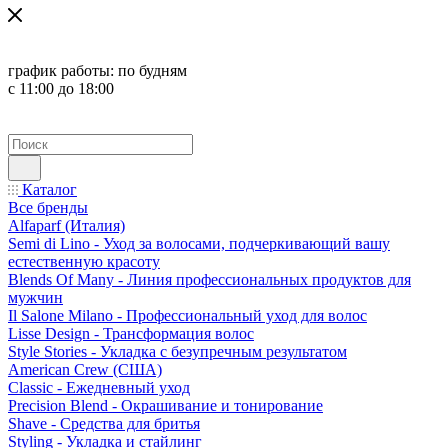
график работы:
по будням
с 11:00 до 18:00
Каталог
Все бренды
Alfaparf (Италия)
Semi di Lino - Уход за волосами, подчеркивающий вашу
естественную красоту
Blends Of Many - Линия профессиональных продуктов для
мужчин
Il Salone Milano - Профессиональный уход для волос
Lisse Design - Трансформация волос
Style Stories - Укладка с безупречным результатом
American Crew (США)
Classic - Ежедневный уход
Precision Blend - Окрашивание и тонирование
Shave - Средства для бритья
Styling - Укладка и стайлинг