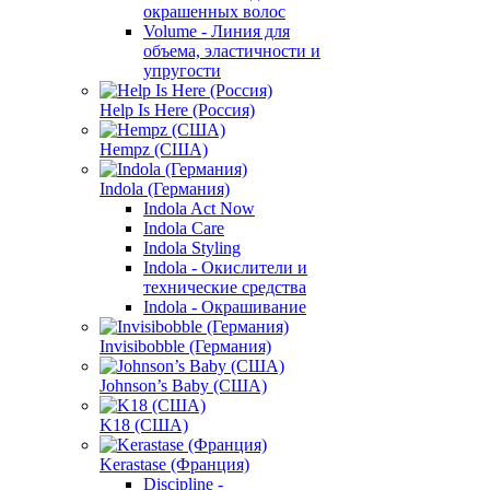
окрашенных волос
Volume - Линия для
объема, эластичности и
упругости
Help Is Here (Россия)
Hempz (США)
Indola (Германия)
Indola Act Now
Indola Care
Indola Styling
Indola - Окислители и
технические средства
Indola - Окрашивание
Invisibobble (Германия)
Johnson’s Baby (США)
K18 (США)
Kerastase (Франция)
Discipline -