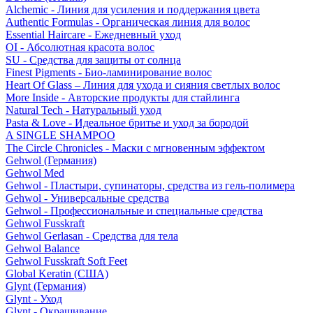
Alchemic - Линия для усиления и поддержания цвета
Authentic Formulas - Органическая линия для волос
Essential Haircare - Eжедневный уход
OI - Абсолютная красота волос
SU - Средства для защиты от солнца
Finest Pigments - Био-ламинирование волос
Heart Of Glass – Линия для ухода и сияния светлых волос
More Inside - Авторские продукты для стайлинга
Natural Tech - Натуральный уход
Pasta & Love - Идеальное бритье и уход за бородой
A SINGLE SHAMPOO
The Circle Chronicles - Маски с мгновенным эффектом
Gehwol (Германия)
Gehwol Med
Gehwol - Пластыри, супинаторы, средства из гель-полимера
Gehwol - Универсальные средства
Gehwol - Профессиональные и специальные средства
Gehwol Fusskraft
Gehwol Gerlasan - Средства для тела
Gehwol Balance
Gehwol Fusskraft Soft Feet
Global Keratin (США)
Glynt (Германия)
Glynt - Уход
Glynt - Окрашивание