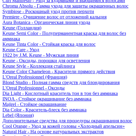
Curl Manifesto - Уход за кудрявыми и вьющимися волосами
Chroma Absolu - Гамма ухода для защиты окрашенных волос
Symbiose - Роскошный уход против перхоти
Premiere - Очищение волос от отложений кальция
Aura Botanica - Органическая линия ухода
Keune (Голландия)
Keune Semi Color - Полуперманентная краска для волос без
аммиака
Keune Tinta Color - Стойкая краска для волос
Keune Care - Уход
1922 by J.M. Keune - Мужская линия
Keune - Оксиды, порошки для осветления
Keune Style - Коллекция стайлинга
Keune Color Chameleon - Красители прямого действия
L'Oreal Professionnel (Франция)
Blond Studio - Полная гамма средств для блондирования
L'Oreal Professionnel - Оксиды
Dia Light - Кислотный краситель тон в тон без аммиака
INOA - Стойкое окрашивание без аммиака
Majirel - Стойкое окрашивание
Dia Color - Краситель-блеск без аммиака
Lebel (Япония)
Дополнительные средства для процедуры окрашивания волос
Cool Orange - Уход за кожей головы «Холодный апельсин»
Natural Hair - На основе натуральных экстрактов