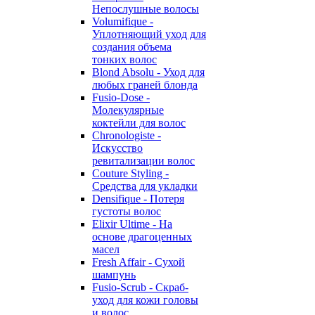
Непослушные волосы
Volumifique -
Уплотняющий уход для
создания объема
тонких волос
Blond Absolu - Уход для
любых граней блонда
Fusio-Dose -
Молекулярные
коктейли для волос
Chronologiste -
Искусство
ревитализации волос
Couture Styling -
Средства для укладки
Densifique - Потеря
густоты волос
Elixir Ultime - На
основе драгоценных
масел
Fresh Affair - Сухой
шампунь
Fusio-Scrub - Скраб-
уход для кожи головы
и волос