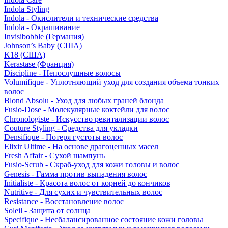
Indola Styling
Indola - Окислители и технические средства
Indola - Окрашивание
Invisibobble (Германия)
Johnson’s Baby (США)
K18 (США)
Kerastase (Франция)
Discipline - Непослушные волосы
Volumifique - Уплотняющий уход для создания объема тонких
волос
Blond Absolu - Уход для любых граней блонда
Fusio-Dose - Молекулярные коктейли для волос
Chronologiste - Искусство ревитализации волос
Couture Styling - Средства для укладки
Densifique - Потеря густоты волос
Elixir Ultime - На основе драгоценных масел
Fresh Affair - Сухой шампунь
Fusio-Scrub - Скраб-уход для кожи головы и волос
Genesis - Гамма против выпадения волос
Initialiste - Красота волос от корней до кончиков
Nutritive - Для сухих и чувствительных волос
Resistance - Восстановление волос
Soleil - Защита от солнца
Specifique - Несбалансированное состояние кожи головы