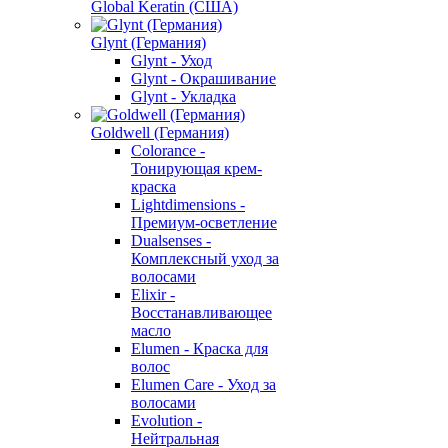
Global Keratin (США)
Glynt (Германия)
Glynt - Уход
Glynt - Окрашивание
Glynt - Укладка
Goldwell (Германия)
Colorance -
Тонирующая крем-
краска
Lightdimensions -
Премиум-осветление
Dualsenses -
Комплексный уход за
волосами
Elixir -
Восстанавливающее
масло
Elumen - Краска для
волос
Elumen Care - Уход за
волосами
Evolution -
Нейтральная