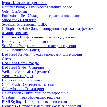
Igora - Красители для волос
Natural Styling - Химическая завивка волос
Osis - Стайлинг
Professionnelle - Укладочные средства для волос
Silhouette - Стайлинг
Sebastian Professional (США)
Cellophanes Hair Gloss - Тонирующая краска с эффектом
ламинирования
Hair Care - Профессиональный уход для волос
Hair Styling - Стайлинг для волос
Seb Man - Уход и стайлинг волос для мужчин
TIGI (Великобритания)
Bed Head for Men - Уход за волосами для мужчин
Catwalk
Bed Head Care - Уходы
Bed Head Style - Стайлинг
Wella Professionals (Германия)
Wella - Аксессуары
Blondor - Блондирование
Color Fresh - Оттеночные маски
ColorMotion - Сила и цвет
Color Touch - Интенсивное тонирование
Creatine+ - Трансформация текстуры
EIMI Styling - Настроение вашего стиля
Elements - Натуральная линия ухода за волосами