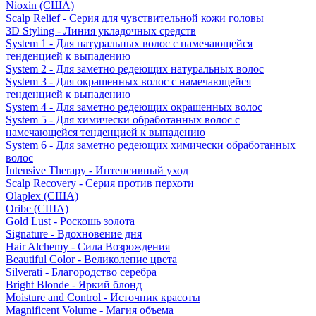
Nioxin (США)
Scalp Relief - Серия для чувствительной кожи головы
3D Styling - Линия укладочных средств
System 1 - Для натуральных волос с намечающейся
тенденцией к выпадению
System 2 - Для заметно редеющих натуральных волос
System 3 - Для окрашенных волос с намечающейся
тенденцией к выпадению
System 4 - Для заметно редеющих окрашенных волос
System 5 - Для химически обработанных волос с
намечающейся тенденцией к выпадению
System 6 - Для заметно редеющих химически обработанных
волос
Intensive Therapy - Интенсивный уход
Scalp Recovery - Серия против перхоти
Olaplex (США)
Oribe (США)
Gold Lust - Роскошь золота
Signature - Вдохновение дня
Hair Alchemy - Сила Возрождения
Beautiful Color - Великолепие цвета
Silverati - Благородство серебра
Bright Blonde - Яркий блонд
Moisture and Control - Источник красоты
Magnificent Volume - Магия объема