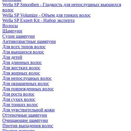
Wella SP Smoothen - Гладкость для непослушных вьющихся
волос
Wella SP Volumize - Объем для тонких волос
Wella SP Expert Kit - Набор эксперта
Волосы
Шампуни
Сухие шампуни
Антивозрастные шампуни
Для всех типов волос
Для вьющихся волос
Для детей
Для длинных волос
Для жестких волос
Для жирных волос
Для непослушных волос
Для окрашенных волос
Для поврежденных волос
Для роста волос
Для сухих волос
Для тонких волос
Для чувствительной кожи
Оттеночные шампуни
Очищающие шампуни
Против выпадения волос
Против перхоти