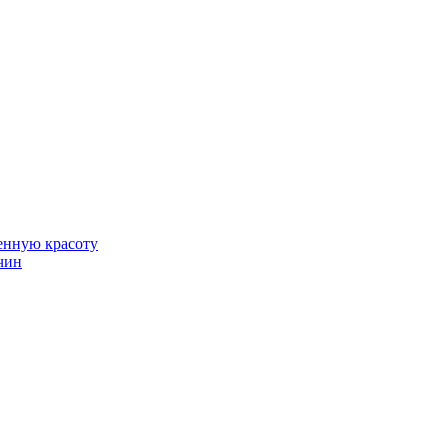
венную красоту
чин