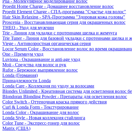
Plia - Молекулярное моделирование волос
Proedit Home Charge - Домашнее восстановление волос
Proedit Element Charge - СПА-программа "Счастье для волос"
Hair Skin Relaxing - SPA-Программа "Здоровая кожа головы"
Proscenia - Восстанавливающая серия для окрашенных волос
THEO - Уход для мужчин
Trie - Линия для укладки с протеинами шелка и жемчуга
Trie Tuner - Линия для базовой укладки с протеинами шелка и 
Viege - Антивозростная органическая серия
Locor Serum Color - Восстановление волос во время окрашиван
One - Премиум уход
Luviona - Окрашивание и anti-age уход
Moii - Средства для волос и рук
Rufor - Бережное выпрямление волос
Londa (Германия)
Принадлежности Londa
Londa Care - Коллекция по уходу за волосами
Blondes Unlimited - Креативная система для осветления волос б
Blondoran Blonding Powder - Препараты для осветления волос
Color Switch - Оттеночная краска прямого действия
Curl & Londa Form - Текстурирование
Londa Color - Окрашивание для волос
Londa Style - Новая коллекция стайлинга
Color Tune - Экспресс-тонер для волос
Matrix (США)