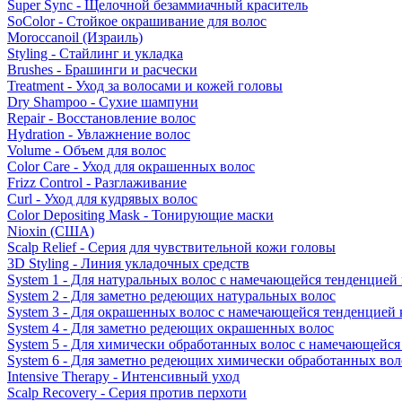
Super Sync - Щелочной безаммиачный краситель
SoColor - Стойкое окрашивание для волос
Moroccanoil (Израиль)
Styling - Стайлинг и укладка
Brushes - Брашинги и расчески
Treatment - Уход за волосами и кожей головы
Dry Shampoo - Сухие шампуни
Repair - Восстановление волос
Hydration - Увлажнение волос
Volume - Объем для волос
Color Care - Уход для окрашенных волос
Frizz Control - Разглаживание
Curl - Уход для кудрявых волос
Color Depositing Mask - Тонирующие маски
Nioxin (США)
Scalp Relief - Серия для чувствительной кожи головы
3D Styling - Линия укладочных средств
System 1 - Для натуральных волос с намечающейся тенденцией
System 2 - Для заметно редеющих натуральных волос
System 3 - Для окрашенных волос с намечающейся тенденцией
System 4 - Для заметно редеющих окрашенных волос
System 5 - Для химически обработанных волос с намечающейс
System 6 - Для заметно редеющих химически обработанных вол
Intensive Therapy - Интенсивный уход
Scalp Recovery - Серия против перхоти