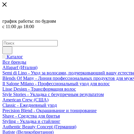
график работы:
по будням
с 11:00 до 18:00
Каталог
Все бренды
Alfaparf (Италия)
Semi di Lino - Уход за волосами, подчеркивающий вашу естест
Blends Of Many - Линия профессиональных продуктов для муж
Il Salone Milano - Профессиональный уход для волос
Lisse Design - Трансформация волос
Style Stories - Укладка с безупречным результатом
American Crew (США)
Classic - Ежедневный уход
Precision Blend - Окрашивание и тонирование
Shave - Средства для бритья
Styling - Укладка и стайлинг
Authentic Beauty Concept (Германия)
Batiste (Великобритания)