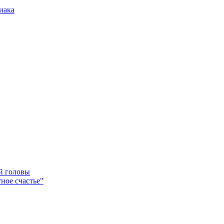
иака
ей головы
ное счастье"