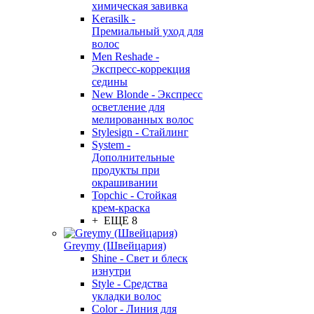
химическая завивка
Kerasilk -
Премиальный уход для
волос
Men Reshade -
Экспресс-коррекция
седины
New Blonde - Экспресс
осветление для
мелированных волос
Stylesign - Стайлинг
System -
Дополнительные
продукты при
окрашивании
Topchic - Стойкая
крем-краска
+ ЕЩЕ 8
Greymy (Швейцария)
Shine - Свет и блеск
изнутри
Style - Средства
укладки волос
Color - Линия для