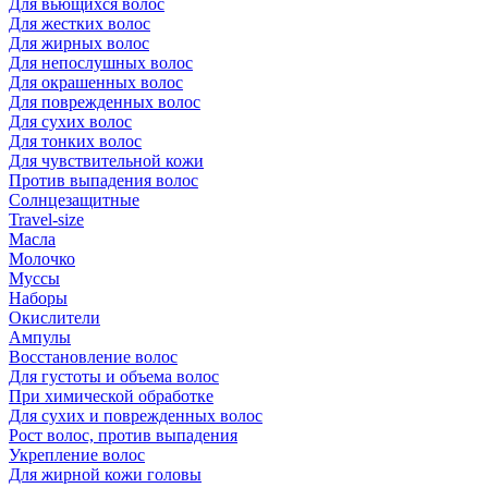
Для вьющихся волос
Для жестких волос
Для жирных волос
Для непослушных волос
Для окрашенных волос
Для поврежденных волос
Для сухих волос
Для тонких волос
Для чувствительной кожи
Против выпадения волос
Солнцезащитные
Travel-size
Масла
Молочко
Муссы
Наборы
Окислители
Ампулы
Восстановление волос
Для густоты и объема волос
При химической обработке
Для сухих и поврежденных волос
Рост волос, против выпадения
Укрепление волос
Для жирной кожи головы