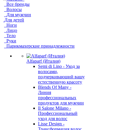
Все бренды
Волосы
Для мужчин
Для детей
Ноги
Лицо
Тело
Руки
Парикмахерские принадлежности
Alfaparf (Италия)
Semi di Lino - Уход за
волосами,
подчеркивающий вашу
естественную красоту
Blends Of Many -
Линия
профессиональных
продуктов для мужчин
Il Salone Milano -
Профессиональный
уход для волос
Lisse Design -
Трансформация волос