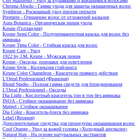
Curl Manifesto - Уход за кудрявыми и вьющимися волосами
Chroma Absolu - Гамма ухода для защиты окрашенных волос
Symbiose - Роскошный уход против перхоти
Premiere - Очищение волос от отложений кальция
Aura Botanica - Органическая линия ухода
Keune (Голландия)
Keune Semi Color - Полуперманентная краска для волос без
аммиака
Keune Tinta Color - Стойкая краска для волос
Keune Care - Уход
1922 by J.M. Keune - Мужская линия
Keune - Оксиды, порошки для осветления
Keune Style - Коллекция стайлинга
Keune Color Chameleon - Красители прямого действия
L'Oreal Professionnel (Франция)
Blond Studio - Полная гамма средств для блондирования
L'Oreal Professionnel - Оксиды
Dia Light - Кислотный краситель тон в тон без аммиака
INOA - Стойкое окрашивание без аммиака
Majirel - Стойкое окрашивание
Dia Color - Краситель-блеск без аммиака
Lebel (Япония)
Дополнительные средства для процедуры окрашивания волос
Cool Orange - Уход за кожей головы «Холодный апельсин»
Natural Hair - На основе натуральных экстрактов