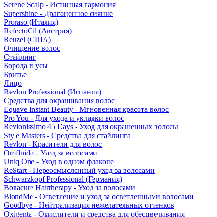
Serene Scalp - Истинная гармония
Supershine - Драгоценное сияние
Proraso (Италия)
RefectoCil (Австрия)
Reuzel (США)
Очищение волос
Стайлинг
Борода и усы
Бритье
Лицо
Revlon Professional (Испания)
Средства для окрашивания волос
Equave Instant Beauty - Мгновенная красота волос
Pro You - Для ухода и укладки волос
Revlonissimo 45 Days - Уход для окрашенных волосы
Style Masters - Средства для стайлинга
Revlon - Красители для волос
Orofluido - Уход за волосами
Uniq One - Уход в одном флаконе
ReStart - Переосмысленный уход за волосами
Schwarzkopf Professional (Германия)
Bonacure Hairtherapy - Уход за волосами
BlondMe - Осветление и уход за осветленными волосами
Goodbye - Нейтрализация нежелательных оттенков
Oxigenta - Окислители и средства для обесцвечивания