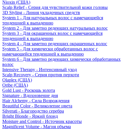
Nioxin (США)
Scalp Relief - Серия для чувствительной кожи головы
3D Styling - Линия укладочных средств
System 1 - Для натуральных волос с намечающейся
тенденцией к выпадению
System 2 - Для заметно редеющих натуральных волос
System 3 - Для окрашенных волос с намечающейся
тенденцией к выпадению
System 4 - Для заметно редеющих окрашенных волос
System 5 - Для химически обработанных волос с
намечающейся тенденцией к выпадению
System 6 - Для заметно редеющих химически обработанных
волос
Intensive Therapy - Интенсивный уход
Scalp Recovery - Серия против перхоти
Olaplex (США)
Oribe (США)
Gold Lust - Роскошь золота
Signature - Вдохновение дня
Hair Alchemy - Сила Возрождения
Beautiful Color - Великолепие цвета
Silverati - Благородство серебра
Bright Blonde - Яркий блонд
Moisture and Control - Источник красоты
Magnificent Volume - Магия объема