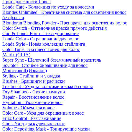
Принадлежности Londa
Londa Care - Коллекция по уходу за волосами
Blondes Unlimited - Креативная система для осветления волос
без фольги
Blondoran Blonding Powder - Препараты для осветления волос
Color Switch - Оттеночная краска прямого действия
Curl & Londa Form - Текстурирование
Londa Color - Окрашивание для волос
Londa Style - Новая коллекция стайлинга
Color Tune - Экспресс-тонер для волос
Matrix (США)
Super Sync - Щелочной безаммиачный краситель
SoColor - Стойкое окрашивание для волос
Moroccanoil (Израиль)
Styling - Стайлинг и укладка
Brushes - Брашинги и расчески
Treatment - Уход за волосами и кожей головы
Dry Shampoo - Сухие шампуни
Repair - Восстановление волос
Hydration - Увлажнение волос
Volume - Объем для волос
Color Care - Уход для окрашенных волос
Frizz Control - Разглаживание
Curl - Уход для кудрявых волос
Color Depositing Mask - Тонирующие маски