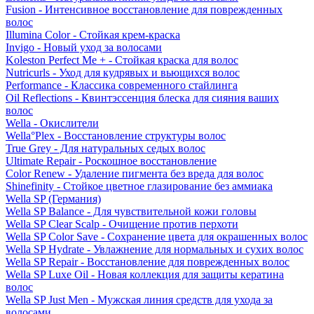
Fusion - Интенсивное восстановление для поврежденных
волос
Illumina Color - Стойкая крем-краска
Invigo - Новый уход за волосами
Koleston Perfect Me + - Стойкая краска для волос
Nutricurls - Уход для кудрявых и вьющихся волос
Performance - Классика современного стайлинга
Oil Reflections - Квинтэссенция блеска для сияния ваших
волос
Wella - Окислители
Wella°Plex - Восстановление структуры волос
True Grey - Для натуральных седых волос
Ultimate Repair - Роскошное восстановление
Color Renew - Удаление пигмента без вреда для волос
Shinefinity - Стойкое цветное глазирование без аммиака
Wella SP (Германия)
Wella SP Balance - Для чувствительной кожи головы
Wella SP Clear Scalp - Очищение против перхоти
Wella SP Color Save - Сохранение цвета для окрашенных волос
Wella SP Hydrate - Увлажнение для нормальных и сухих волос
Wella SP Repair - Восстановление для поврежденных волос
Wella SP Luxe Oil - Новая коллекция для защиты кератина
волос
Wella SP Just Men - Мужская линия средств для ухода за
волосами