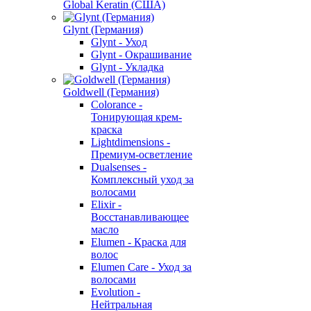
Global Keratin (США)
Glynt (Германия)
Glynt - Уход
Glynt - Окрашивание
Glynt - Укладка
Goldwell (Германия)
Colorance -
Тонирующая крем-
краска
Lightdimensions -
Премиум-осветление
Dualsenses -
Комплексный уход за
волосами
Elixir -
Восстанавливающее
масло
Elumen - Краска для
волос
Elumen Care - Уход за
волосами
Evolution -
Нейтральная