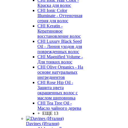
CHI Ionic Hair Color -
Краска для волос
CHI Ionic Color
Illuminate - Оттеночная
серия для волос
CHI Keratin -
Кератиновое
восстановление волос
CHI Luxury Black Seed
Oil - Линия уходов для
поврежденных волос
CHI Magnified Volume -
Для тонких волос
CHI Olive Organics - На
основе натуральных
ингредиентов
CHI Rose Hip Oil -
Защита цвета
окрашенных волос с
маслом шиповника
CHI Tea Tree Oil -
Масло чайного дерева
+ ЕЩЕ 13
Davines (Италия)