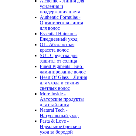
Alchemic - Линия для
усиления и
поддержания цвета
Authentic Formulas -
Органическая линия
для волос
Essential Haircare -
Eжедневный уход
OI - Абсолютная
красота волос
SU - Средства для
защиты от солнца
Finest Pigments - Био-
ламинирование волос
Heart Of Glass – Линия
для ухода и сияния
светлых волос
More Inside -
Авторские продукты
для стайлинга
Natural Tech -
Натуральный уход
Pasta & Love -
Идеальное бритье и
уход за бородой