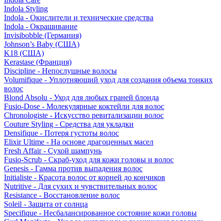
Indola Styling
Indola - Окислители и технические средства
Indola - Окрашивание
Invisibobble (Германия)
Johnson’s Baby (США)
K18 (США)
Kerastase (Франция)
Discipline - Непослушные волосы
Volumifique - Уплотняющий уход для создания объема тонких
волос
Blond Absolu - Уход для любых граней блонда
Fusio-Dose - Молекулярные коктейли для волос
Chronologiste - Искусство ревитализации волос
Couture Styling - Средства для укладки
Densifique - Потеря густоты волос
Elixir Ultime - На основе драгоценных масел
Fresh Affair - Сухой шампунь
Fusio-Scrub - Скраб-уход для кожи головы и волос
Genesis - Гамма против выпадения волос
Initialiste - Красота волос от корней до кончиков
Nutritive - Для сухих и чувствительных волос
Resistance - Восстановление волос
Soleil - Защита от солнца
Specifique - Несбалансированное состояние кожи головы