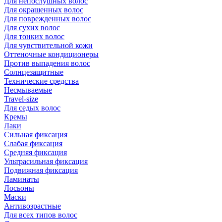
Для непослушных волос
Для окрашенных волос
Для поврежденных волос
Для сухих волос
Для тонких волос
Для чувствительной кожи
Оттеночные кондиционеры
Против выпадения волос
Солнцезащитные
Технические средства
Несмываемые
Travel-size
Для седых волос
Кремы
Лаки
Сильная фиксация
Слабая фиксация
Средняя фиксация
Ультрасильная фиксация
Подвижная фиксация
Ламинаты
Лосьоны
Маски
Антивозрастные
Для всех типов волос