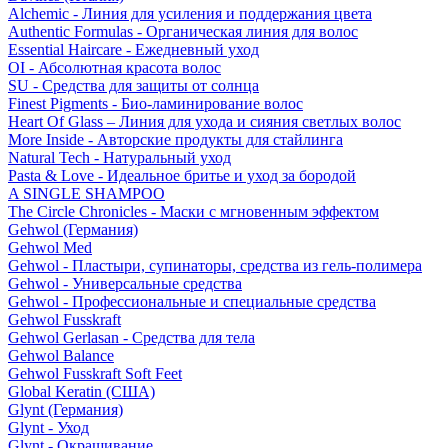
Alchemic - Линия для усиления и поддержания цвета
Authentic Formulas - Органическая линия для волос
Essential Haircare - Eжедневный уход
OI - Абсолютная красота волос
SU - Средства для защиты от солнца
Finest Pigments - Био-ламинирование волос
Heart Of Glass – Линия для ухода и сияния светлых волос
More Inside - Авторские продукты для стайлинга
Natural Tech - Натуральный уход
Pasta & Love - Идеальное бритье и уход за бородой
A SINGLE SHAMPOO
The Circle Chronicles - Маски с мгновенным эффектом
Gehwol (Германия)
Gehwol Med
Gehwol - Пластыри, супинаторы, средства из гель-полимера
Gehwol - Универсальные средства
Gehwol - Профессиональные и специальные средства
Gehwol Fusskraft
Gehwol Gerlasan - Средства для тела
Gehwol Balance
Gehwol Fusskraft Soft Feet
Global Keratin (США)
Glynt (Германия)
Glynt - Уход
Glynt - Окрашивание