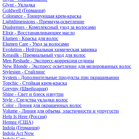
Glynt - Укладка
Goldwell (Германия)
Colorance - Тонирующая крем-краска
Lightdimensions - Премиум-осветление
Dualsenses - Комплексный уход за волосами
Elixir - Восстанавливающее масло
Elumen - Краска для волос
Elumen Care - Уход за волосами
Evolution - Нейтральная химическая завивка
Kerasilk - Премиальный уход для волос
Men Reshade - Экспресс-коррекция седины
New Blonde - Экспресс осветление для мелированных волос
Stylesign - Стайлинг
System - Дополнительные продукты при окрашивании
Topchic - Стойкая крем-краска
Greymy (Швейцария)
Shine - Свет и блеск изнутри
Style - Средства укладки волос
Color - Линия для окрашенных волос
Volume - Линия для объема, эластичности и упругости
Help Is Here (Россия)
Hempz (США)
Indola (Германия)
Indola Act Now
Indola Care