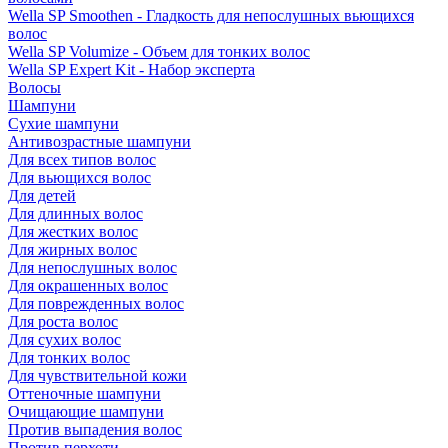
Wella SP Smoothen - Гладкость для непослушных вьющихся
волос
Wella SP Volumize - Объем для тонких волос
Wella SP Expert Kit - Набор эксперта
Волосы
Шампуни
Сухие шампуни
Антивозрастные шампуни
Для всех типов волос
Для вьющихся волос
Для детей
Для длинных волос
Для жестких волос
Для жирных волос
Для непослушных волос
Для окрашенных волос
Для поврежденных волос
Для роста волос
Для сухих волос
Для тонких волос
Для чувствительной кожи
Оттеночные шампуни
Очищающие шампуни
Против выпадения волос
Против перхоти