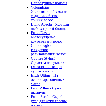
Непослушные волосы
Volumifique -
Уплотняющий уход для
создания объема
тонких волос
Blond Absolu - Уход для
любых граней блонда
Fusio-Dose -
Молекулярные
коктейли для волос
Chronologiste -
Искусство
ревитализации волос
Couture Styling -
Средства для укладки
Densifique - Потеря
густоты волос
Elixir Ultime - На
основе драгоценных
масел
Fresh Affair - Сухой
шампунь
Fusio-Scrub - Скраб-
уход для кожи головы
и волос