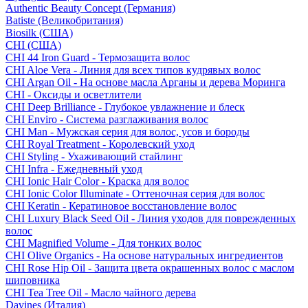
Authentic Beauty Concept (Германия)
Batiste (Великобритания)
Biosilk (США)
CHI (США)
CHI 44 Iron Guard - Термозащита волос
CHI Aloe Vera - Линия для всех типов кудрявых волос
CHI Argan Oil - На основе масла Арганы и дерева Моринга
CHI - Оксиды и осветлители
CHI Deep Brilliance - Глубокое увлажнение и блеск
CHI Enviro - Система разглаживания волос
CHI Man - Мужская серия для волос, усов и бороды
CHI Royal Treatment - Королевский уход
CHI Styling - Ухаживающий стайлинг
CHI Infra - Ежедневный уход
CHI Ionic Hair Color - Краска для волос
CHI Ionic Color Illuminate - Оттеночная серия для волос
CHI Keratin - Кератиновое восстановление волос
CHI Luxury Black Seed Oil - Линия уходов для поврежденных
волос
CHI Magnified Volume - Для тонких волос
CHI Olive Organics - На основе натуральных ингредиентов
CHI Rose Hip Oil - Защита цвета окрашенных волос с маслом
шиповника
CHI Tea Tree Oil - Масло чайного дерева
Davines (Италия)