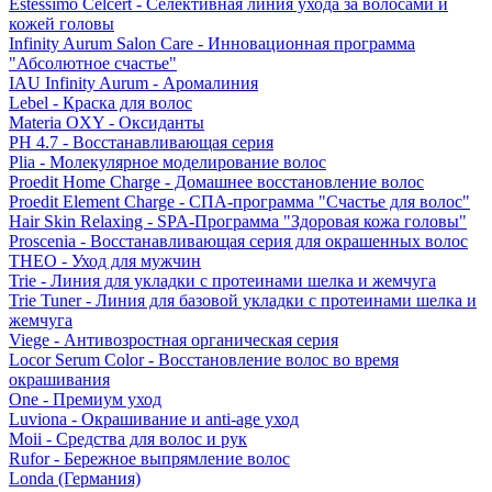
Estessimo Celcert - Селективная линия ухода за волосами и
кожей головы
Infinity Aurum Salon Care - Инновационная программа
"Абсолютное счастье"
IAU Infinity Aurum - Аромалиния
Lebel - Краска для волос
Materia OXY - Оксиданты
PH 4.7 - Восстанавливающая серия
Plia - Молекулярное моделирование волос
Proedit Home Charge - Домашнее восстановление волос
Proedit Element Charge - СПА-программа "Счастье для волос"
Hair Skin Relaxing - SPA-Программа "Здоровая кожа головы"
Proscenia - Восстанавливающая серия для окрашенных волос
THEO - Уход для мужчин
Trie - Линия для укладки с протеинами шелка и жемчуга
Trie Tuner - Линия для базовой укладки с протеинами шелка и
жемчуга
Viege - Антивозростная органическая серия
Locor Serum Color - Восстановление волос во время
окрашивания
One - Премиум уход
Luviona - Окрашивание и anti-age уход
Moii - Средства для волос и рук
Rufor - Бережное выпрямление волос
Londa (Германия)