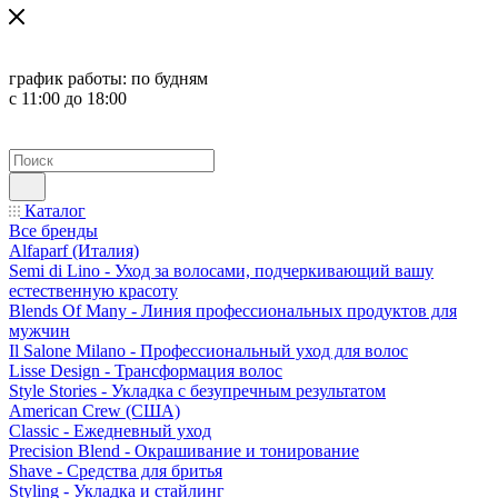
график работы:
по будням
с 11:00 до 18:00
Каталог
Все бренды
Alfaparf (Италия)
Semi di Lino - Уход за волосами, подчеркивающий вашу
естественную красоту
Blends Of Many - Линия профессиональных продуктов для
мужчин
Il Salone Milano - Профессиональный уход для волос
Lisse Design - Трансформация волос
Style Stories - Укладка с безупречным результатом
American Crew (США)
Classic - Ежедневный уход
Precision Blend - Окрашивание и тонирование
Shave - Средства для бритья
Styling - Укладка и стайлинг