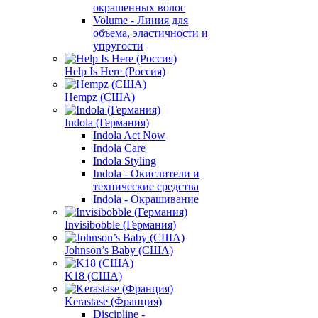
окрашенных волос
Volume - Линия для
объема, эластичности и
упругости
Help Is Here (Россия)
Hempz (США)
Indola (Германия)
Indola Act Now
Indola Care
Indola Styling
Indola - Окислители и
технические средства
Indola - Окрашивание
Invisibobble (Германия)
Johnson’s Baby (США)
K18 (США)
Kerastase (Франция)
Discipline -