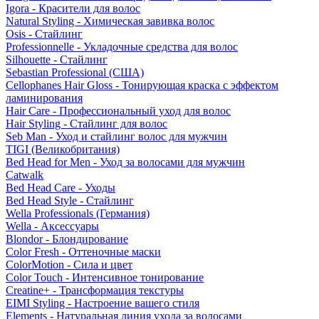
Igora - Красители для волос
Natural Styling - Химическая завивка волос
Osis - Стайлинг
Professionnelle - Укладочные средства для волос
Silhouette - Стайлинг
Sebastian Professional (США)
Cellophanes Hair Gloss - Тонирующая краска с эффектом
ламинирования
Hair Care - Профессиональный уход для волос
Hair Styling - Стайлинг для волос
Seb Man - Уход и стайлинг волос для мужчин
TIGI (Великобритания)
Bed Head for Men - Уход за волосами для мужчин
Catwalk
Bed Head Care - Уходы
Bed Head Style - Стайлинг
Wella Professionals (Германия)
Wella - Аксессуары
Blondor - Блондирование
Color Fresh - Оттеночные маски
ColorMotion - Сила и цвет
Color Touch - Интенсивное тонирование
Creatine+ - Трансформация текстуры
EIMI Styling - Настроение вашего стиля
Elements - Натуральная линия ухода за волосами