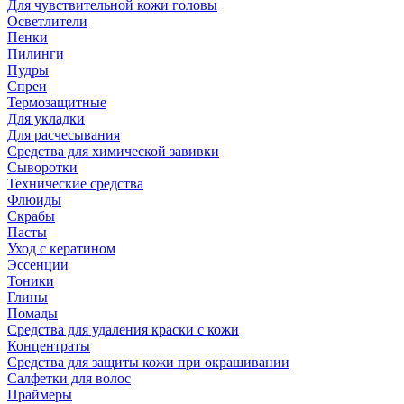
Для чувствительной кожи головы
Осветлители
Пенки
Пилинги
Пудры
Спреи
Термозащитные
Для укладки
Для расчесывания
Средства для химической завивки
Сыворотки
Технические средства
Флюиды
Скрабы
Пасты
Уход с кератином
Эссенции
Тоники
Глины
Помады
Средства для удаления краски с кожи
Концентраты
Средства для защиты кожи при окрашивании
Салфетки для волос
Праймеры