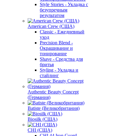
Style Stories - Укладка с
безупречным
результатом
American Crew (США)
Classic - Ежедневный
уход
Precision Blend -
Окрашивание и
тонирование
Shave - Средства для
бритья
Styling - Укладка и
стайлинг
Authentic Beauty Concept
(Германия)
Batiste (Великобритания)
Biosilk (США)
CHI (США)
CHI 44 Iron Guard -