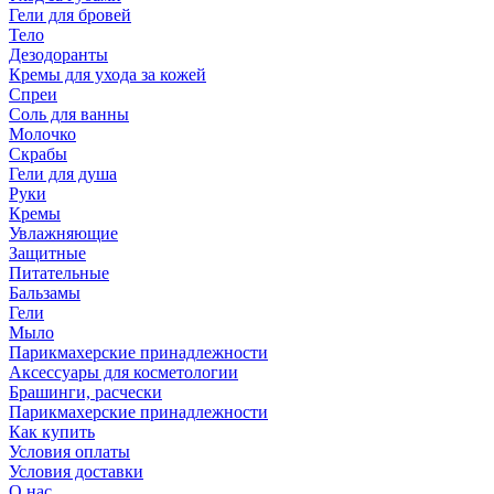
Гели для бровей
Тело
Дезодоранты
Кремы для ухода за кожей
Спреи
Соль для ванны
Молочко
Скрабы
Гели для душа
Руки
Кремы
Увлажняющие
Защитные
Питательные
Бальзамы
Гели
Мыло
Парикмахерские принадлежности
Аксессуары для косметологии
Брашинги, расчески
Парикмахерские принадлежности
Как купить
Условия оплаты
Условия доставки
О нас