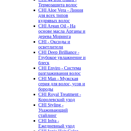
Термозащита волос
CHI Aloe Vera - Линия
для всех типов
кудрявых волос
CHI Argan Oil - На
основе масла Арганы и
дерева Моринга
CHI - Оксиды и
осветлители
CHI Deep Brilliance -
Глубокое увлажнение и
блеск
CHI Enviro - Система
разглаживания волос
CHI Man - Мужская
серия для волос, усов и
бороды
CHI Royal Treatment -
Королевский уход
CHI Styling -
Ухаживающий
стайлинг
CHI Infra -
Ежедневный уход