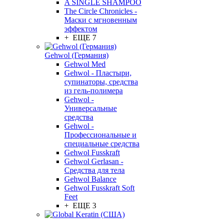
A SINGLE SHAMPOO
The Circle Chronicles -
Маски с мгновенным
эффектом
+ ЕЩЕ 7
Gehwol (Германия)
Gehwol Med
Gehwol - Пластыри,
супинаторы, средства
из гель-полимера
Gehwol -
Универсальные
средства
Gehwol -
Профессиональные и
специальные средства
Gehwol Fusskraft
Gehwol Gerlasan -
Средства для тела
Gehwol Balance
Gehwol Fusskraft Soft
Feet
+ ЕЩЕ 3