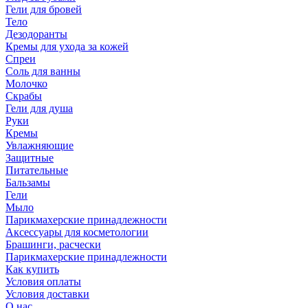
Гели для бровей
Тело
Дезодоранты
Кремы для ухода за кожей
Спреи
Соль для ванны
Молочко
Скрабы
Гели для душа
Руки
Кремы
Увлажняющие
Защитные
Питательные
Бальзамы
Гели
Мыло
Парикмахерские принадлежности
Аксессуары для косметологии
Брашинги, расчески
Парикмахерские принадлежности
Как купить
Условия оплаты
Условия доставки
О нас