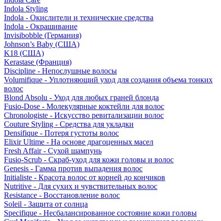
Indola Styling
Indola - Окислители и технические средства
Indola - Окрашивание
Invisibobble (Германия)
Johnson’s Baby (США)
K18 (США)
Kerastase (Франция)
Discipline - Непослушные волосы
Volumifique - Уплотняющий уход для создания объема тонких
волос
Blond Absolu - Уход для любых граней блонда
Fusio-Dose - Молекулярные коктейли для волос
Chronologiste - Искусство ревитализации волос
Couture Styling - Средства для укладки
Densifique - Потеря густоты волос
Elixir Ultime - На основе драгоценных масел
Fresh Affair - Сухой шампунь
Fusio-Scrub - Скраб-уход для кожи головы и волос
Genesis - Гамма против выпадения волос
Initialiste - Красота волос от корней до кончиков
Nutritive - Для сухих и чувствительных волос
Resistance - Восстановление волос
Soleil - Защита от солнца
Specifique - Несбалансированное состояние кожи головы