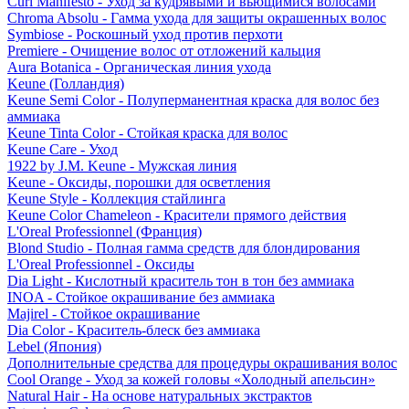
Curl Manifesto - Уход за кудрявыми и вьющимися волосами
Chroma Absolu - Гамма ухода для защиты окрашенных волос
Symbiose - Роскошный уход против перхоти
Premiere - Очищение волос от отложений кальция
Aura Botanica - Органическая линия ухода
Keune (Голландия)
Keune Semi Color - Полуперманентная краска для волос без
аммиака
Keune Tinta Color - Стойкая краска для волос
Keune Care - Уход
1922 by J.M. Keune - Мужская линия
Keune - Оксиды, порошки для осветления
Keune Style - Коллекция стайлинга
Keune Color Chameleon - Красители прямого действия
L'Oreal Professionnel (Франция)
Blond Studio - Полная гамма средств для блондирования
L'Oreal Professionnel - Оксиды
Dia Light - Кислотный краситель тон в тон без аммиака
INOA - Стойкое окрашивание без аммиака
Majirel - Стойкое окрашивание
Dia Color - Краситель-блеск без аммиака
Lebel (Япония)
Дополнительные средства для процедуры окрашивания волос
Cool Orange - Уход за кожей головы «Холодный апельсин»
Natural Hair - На основе натуральных экстрактов