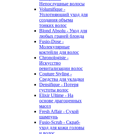
Непослушные волосы
Volumifique -
Уплотняющий уход для
создания объема
тонких волос
Blond Absolu - Уход для
любых граней блонда
Fusio-Dose -
Молекулярные
коктейли для волос
Chronologiste -
Искусство
ревитализации волос
Couture Styling -
Средства для укладки
Densifique - Потеря
густоты волос
Elixir Ultime - На
основе драгоценных
масел
Fresh Affair - Сухой
шампунь
Fusio-Scrub - Скраб-
уход для кожи головы
и волос