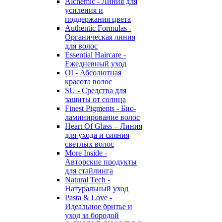
Alchemic - Линия для
усиления и
поддержания цвета
Authentic Formulas -
Органическая линия
для волос
Essential Haircare -
Eжедневный уход
OI - Абсолютная
красота волос
SU - Средства для
защиты от солнца
Finest Pigments - Био-
ламинирование волос
Heart Of Glass – Линия
для ухода и сияния
светлых волос
More Inside -
Авторские продукты
для стайлинга
Natural Tech -
Натуральный уход
Pasta & Love -
Идеальное бритье и
уход за бородой