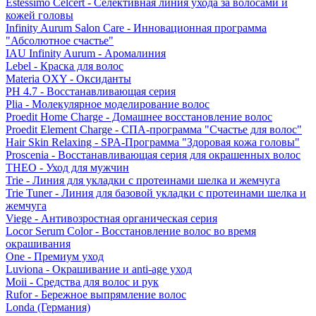
Estessimo Celcert - Селективная линия ухода за волосами и
кожей головы
Infinity Aurum Salon Care - Инновационная программа
"Абсолютное счастье"
IAU Infinity Aurum - Аромалиния
Lebel - Краска для волос
Materia OXY - Оксиданты
PH 4.7 - Восстанавливающая серия
Plia - Молекулярное моделирование волос
Proedit Home Charge - Домашнее восстановление волос
Proedit Element Charge - СПА-программа "Счастье для волос"
Hair Skin Relaxing - SPA-Программа "Здоровая кожа головы"
Proscenia - Восстанавливающая серия для окрашенных волос
THEO - Уход для мужчин
Trie - Линия для укладки с протеинами шелка и жемчуга
Trie Tuner - Линия для базовой укладки с протеинами шелка и
жемчуга
Viege - Антивозростная органическая серия
Locor Serum Color - Восстановление волос во время
окрашивания
One - Премиум уход
Luviona - Окрашивание и anti-age уход
Moii - Средства для волос и рук
Rufor - Бережное выпрямление волос
Londa (Германия)