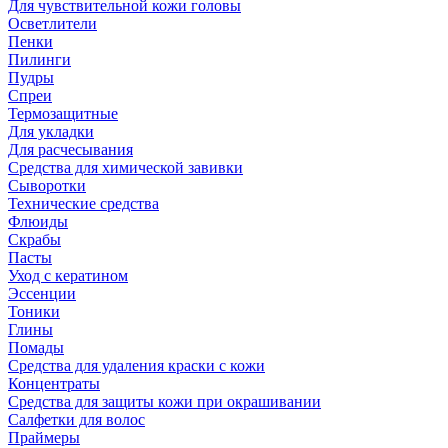
Для чувствительной кожи головы
Осветлители
Пенки
Пилинги
Пудры
Спреи
Термозащитные
Для укладки
Для расчесывания
Средства для химической завивки
Сыворотки
Технические средства
Флюиды
Скрабы
Пасты
Уход с кератином
Эссенции
Тоники
Глины
Помады
Средства для удаления краски с кожи
Концентраты
Средства для защиты кожи при окрашивании
Салфетки для волос
Праймеры