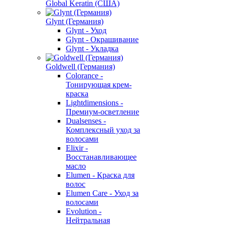
Global Keratin (США)
Glynt (Германия)
Glynt - Уход
Glynt - Окрашивание
Glynt - Укладка
Goldwell (Германия)
Colorance -
Тонирующая крем-
краска
Lightdimensions -
Премиум-осветление
Dualsenses -
Комплексный уход за
волосами
Elixir -
Восстанавливающее
масло
Elumen - Краска для
волос
Elumen Care - Уход за
волосами
Evolution -
Нейтральная