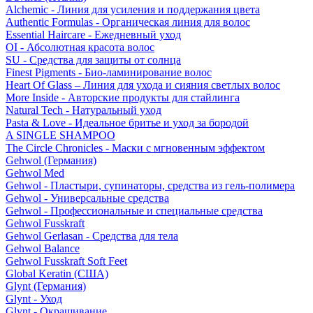
Alchemic - Линия для усиления и поддержания цвета
Authentic Formulas - Органическая линия для волос
Essential Haircare - Eжедневный уход
OI - Абсолютная красота волос
SU - Средства для защиты от солнца
Finest Pigments - Био-ламинирование волос
Heart Of Glass – Линия для ухода и сияния светлых волос
More Inside - Авторские продукты для стайлинга
Natural Tech - Натуральный уход
Pasta & Love - Идеальное бритье и уход за бородой
A SINGLE SHAMPOO
The Circle Chronicles - Маски с мгновенным эффектом
Gehwol (Германия)
Gehwol Med
Gehwol - Пластыри, супинаторы, средства из гель-полимера
Gehwol - Универсальные средства
Gehwol - Профессиональные и специальные средства
Gehwol Fusskraft
Gehwol Gerlasan - Средства для тела
Gehwol Balance
Gehwol Fusskraft Soft Feet
Global Keratin (США)
Glynt (Германия)
Glynt - Уход
Glynt - Окрашивание