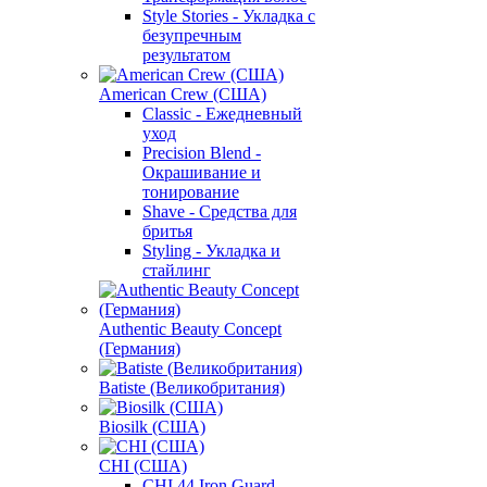
Style Stories - Укладка с
безупречным
результатом
American Crew (США)
Classic - Ежедневный
уход
Precision Blend -
Окрашивание и
тонирование
Shave - Средства для
бритья
Styling - Укладка и
стайлинг
Authentic Beauty Concept
(Германия)
Batiste (Великобритания)
Biosilk (США)
CHI (США)
CHI 44 Iron Guard -