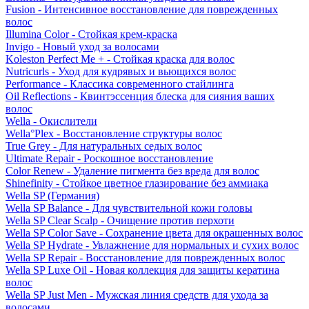
Fusion - Интенсивное восстановление для поврежденных
волос
Illumina Color - Стойкая крем-краска
Invigo - Новый уход за волосами
Koleston Perfect Me + - Стойкая краска для волос
Nutricurls - Уход для кудрявых и вьющихся волос
Performance - Классика современного стайлинга
Oil Reflections - Квинтэссенция блеска для сияния ваших
волос
Wella - Окислители
Wella°Plex - Восстановление структуры волос
True Grey - Для натуральных седых волос
Ultimate Repair - Роскошное восстановление
Color Renew - Удаление пигмента без вреда для волос
Shinefinity - Стойкое цветное глазирование без аммиака
Wella SP (Германия)
Wella SP Balance - Для чувствительной кожи головы
Wella SP Clear Scalp - Очищение против перхоти
Wella SP Color Save - Сохранение цвета для окрашенных волос
Wella SP Hydrate - Увлажнение для нормальных и сухих волос
Wella SP Repair - Восстановление для поврежденных волос
Wella SP Luxe Oil - Новая коллекция для защиты кератина
волос
Wella SP Just Men - Мужская линия средств для ухода за
волосами