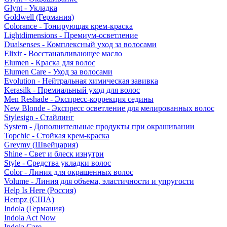
Glynt - Укладка
Goldwell (Германия)
Colorance - Тонирующая крем-краска
Lightdimensions - Премиум-осветление
Dualsenses - Комплексный уход за волосами
Elixir - Восстанавливающее масло
Elumen - Краска для волос
Elumen Care - Уход за волосами
Evolution - Нейтральная химическая завивка
Kerasilk - Премиальный уход для волос
Men Reshade - Экспресс-коррекция седины
New Blonde - Экспресс осветление для мелированных волос
Stylesign - Стайлинг
System - Дополнительные продукты при окрашивании
Topchic - Стойкая крем-краска
Greymy (Швейцария)
Shine - Свет и блеск изнутри
Style - Средства укладки волос
Color - Линия для окрашенных волос
Volume - Линия для объема, эластичности и упругости
Help Is Here (Россия)
Hempz (США)
Indola (Германия)
Indola Act Now
Indola Care