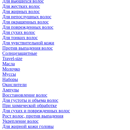
Для вьющихся волос
Для жестких волос
Для жирных волос
Для непослушных волос
Для окрашенных волос
Для поврежденных волос
Для сухих волос
Для тонких волос
Для чувствительной кожи
Против выпадения волос
Солнцезащитные
Travel-size
Масла
Молочко
Муссы
Наборы
Окислители
Ампулы
Восстановление волос
Для густоты и объема волос
При химической обработке
Для сухих и поврежденных волос
Рост волос, против выпадения
Укрепление волос
Для жирной кожи головы