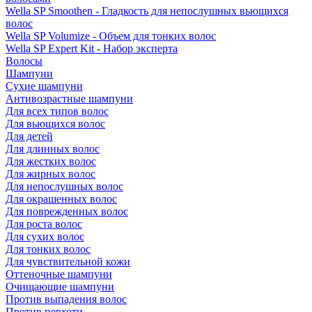
Wella SP Smoothen - Гладкость для непослушных вьющихся
волос
Wella SP Volumize - Объем для тонких волос
Wella SP Expert Kit - Набор эксперта
Волосы
Шампуни
Сухие шампуни
Антивозрастные шампуни
Для всех типов волос
Для вьющихся волос
Для детей
Для длинных волос
Для жестких волос
Для жирных волос
Для непослушных волос
Для окрашенных волос
Для поврежденных волос
Для роста волос
Для сухих волос
Для тонких волос
Для чувствительной кожи
Оттеночные шампуни
Очищающие шампуни
Против выпадения волос
Против перхоти