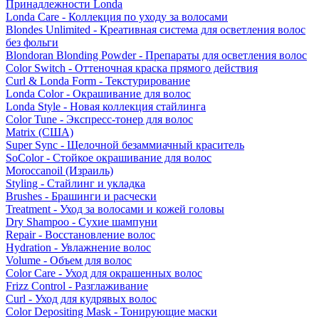
Принадлежности Londa
Londa Care - Коллекция по уходу за волосами
Blondes Unlimited - Креативная система для осветления волос
без фольги
Blondoran Blonding Powder - Препараты для осветления волос
Color Switch - Оттеночная краска прямого действия
Curl & Londa Form - Текстурирование
Londa Color - Окрашивание для волос
Londa Style - Новая коллекция стайлинга
Color Tune - Экспресс-тонер для волос
Matrix (США)
Super Sync - Щелочной безаммиачный краситель
SoColor - Стойкое окрашивание для волос
Moroccanoil (Израиль)
Styling - Стайлинг и укладка
Brushes - Брашинги и расчески
Treatment - Уход за волосами и кожей головы
Dry Shampoo - Сухие шампуни
Repair - Восстановление волос
Hydration - Увлажнение волос
Volume - Объем для волос
Color Care - Уход для окрашенных волос
Frizz Control - Разглаживание
Curl - Уход для кудрявых волос
Color Depositing Mask - Тонирующие маски