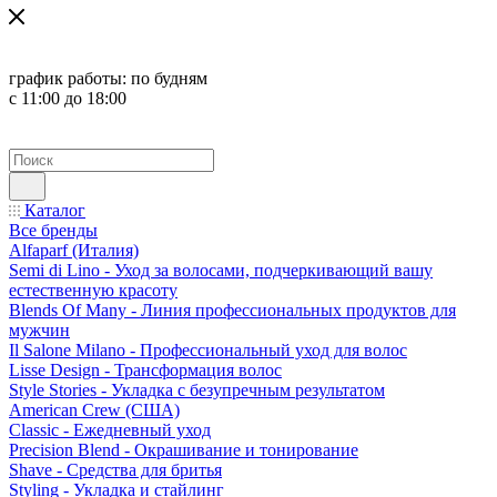
график работы:
по будням
с 11:00 до 18:00
Каталог
Все бренды
Alfaparf (Италия)
Semi di Lino - Уход за волосами, подчеркивающий вашу
естественную красоту
Blends Of Many - Линия профессиональных продуктов для
мужчин
Il Salone Milano - Профессиональный уход для волос
Lisse Design - Трансформация волос
Style Stories - Укладка с безупречным результатом
American Crew (США)
Classic - Ежедневный уход
Precision Blend - Окрашивание и тонирование
Shave - Средства для бритья
Styling - Укладка и стайлинг