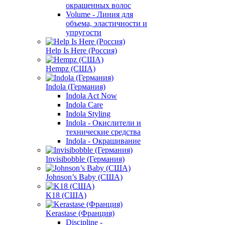
окрашенных волос
Volume - Линия для
объема, эластичности и
упругости
Help Is Here (Россия)
Hempz (США)
Indola (Германия)
Indola Act Now
Indola Care
Indola Styling
Indola - Окислители и
технические средства
Indola - Окрашивание
Invisibobble (Германия)
Johnson’s Baby (США)
K18 (США)
Kerastase (Франция)
Discipline -