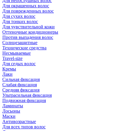
Для непослушных волос
Для окрашенных волос
Для поврежденных волос
Для сухих волос
Для тонких волос
Для чувствительной кожи
Оттеночные кондиционеры
Против выпадения волос
Солнцезащитные
Технические средства
Несмываемые
Travel-size
Для седых волос
Кремы
Лаки
Сильная фиксация
Слабая фиксация
Средняя фиксация
Ультрасильная фиксация
Подвижная фиксация
Ламинаты
Лосьоны
Маски
Антивозрастные
Для всех типов волос