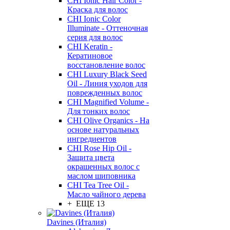
CHI Ionic Hair Color -
Краска для волос
CHI Ionic Color
Illuminate - Оттеночная
серия для волос
CHI Keratin -
Кератиновое
восстановление волос
CHI Luxury Black Seed
Oil - Линия уходов для
поврежденных волос
CHI Magnified Volume -
Для тонких волос
CHI Olive Organics - На
основе натуральных
ингредиентов
CHI Rose Hip Oil -
Защита цвета
окрашенных волос с
маслом шиповника
CHI Tea Tree Oil -
Масло чайного дерева
+ ЕЩЕ 13
Davines (Италия)