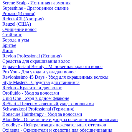
Serene Scalp - Истинная гармония
Supershine - Драгоценное сияние
Proraso (Италия)
RefectoCil (Австрия)
Reuzel (США)
Очищение волос
Стайлинг
Борода и усы
Бритье
Лицо
Revlon Professional (Испания)
Средства для окрашивания волос
Equave Instant Beauty - Мгновенная красота волос
Pro You - Для ухода и укладки волос
Revlonissimo 45 Days - Уход для окрашенных волосы
Style Masters - Средства для стайлинга
Revlon - Красители для волос
Orofluido - Уход за волосами
Uniq One - Уход в одном флаконе
ReStart - Переосмысленный уход за волосами
Schwarzkopf Professional (Германия)
Bonacure Hairtherapy - Уход за волосами
BlondMe - Осветление и уход за осветленными волосами
Goodbye - Нейтрализация нежелательных оттенков
Oxigenta - Окислители и средства для обесцвечивания