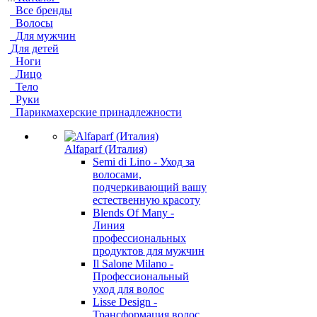
Все бренды
Волосы
Для мужчин
Для детей
Ноги
Лицо
Тело
Руки
Парикмахерские принадлежности
Alfaparf (Италия)
Semi di Lino - Уход за
волосами,
подчеркивающий вашу
естественную красоту
Blends Of Many -
Линия
профессиональных
продуктов для мужчин
Il Salone Milano -
Профессиональный
уход для волос
Lisse Design -
Трансформация волос