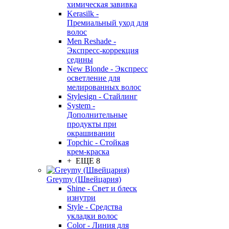
химическая завивка
Kerasilk -
Премиальный уход для
волос
Men Reshade -
Экспресс-коррекция
седины
New Blonde - Экспресс
осветление для
мелированных волос
Stylesign - Стайлинг
System -
Дополнительные
продукты при
окрашивании
Topchic - Стойкая
крем-краска
+ ЕЩЕ 8
Greymy (Швейцария)
Shine - Свет и блеск
изнутри
Style - Средства
укладки волос
Color - Линия для