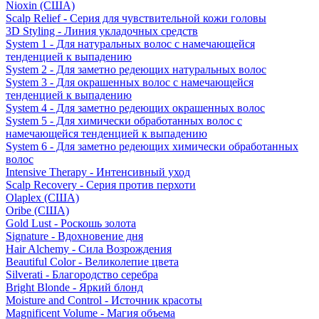
Nioxin (США)
Scalp Relief - Серия для чувствительной кожи головы
3D Styling - Линия укладочных средств
System 1 - Для натуральных волос с намечающейся
тенденцией к выпадению
System 2 - Для заметно редеющих натуральных волос
System 3 - Для окрашенных волос с намечающейся
тенденцией к выпадению
System 4 - Для заметно редеющих окрашенных волос
System 5 - Для химически обработанных волос с
намечающейся тенденцией к выпадению
System 6 - Для заметно редеющих химически обработанных
волос
Intensive Therapy - Интенсивный уход
Scalp Recovery - Серия против перхоти
Olaplex (США)
Oribe (США)
Gold Lust - Роскошь золота
Signature - Вдохновение дня
Hair Alchemy - Сила Возрождения
Beautiful Color - Великолепие цвета
Silverati - Благородство серебра
Bright Blonde - Яркий блонд
Moisture and Control - Источник красоты
Magnificent Volume - Магия объема