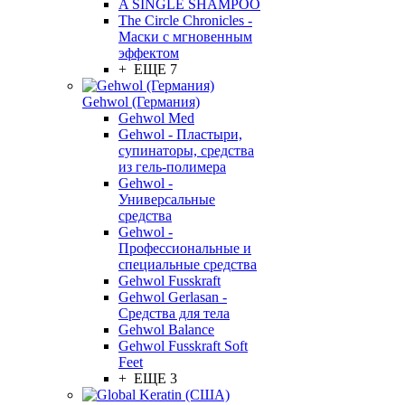
A SINGLE SHAMPOO
The Circle Chronicles -
Маски с мгновенным
эффектом
+ ЕЩЕ 7
Gehwol (Германия)
Gehwol Med
Gehwol - Пластыри,
супинаторы, средства
из гель-полимера
Gehwol -
Универсальные
средства
Gehwol -
Профессиональные и
специальные средства
Gehwol Fusskraft
Gehwol Gerlasan -
Средства для тела
Gehwol Balance
Gehwol Fusskraft Soft
Feet
+ ЕЩЕ 3