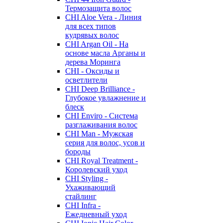
Термозащита волос
CHI Aloe Vera - Линия
для всех типов
кудрявых волос
CHI Argan Oil - На
основе масла Арганы и
дерева Моринга
CHI - Оксиды и
осветлители
CHI Deep Brilliance -
Глубокое увлажнение и
блеск
CHI Enviro - Система
разглаживания волос
CHI Man - Мужская
серия для волос, усов и
бороды
CHI Royal Treatment -
Королевский уход
CHI Styling -
Ухаживающий
стайлинг
CHI Infra -
Ежедневный уход