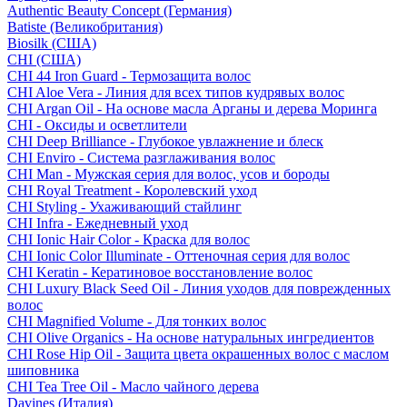
Authentic Beauty Concept (Германия)
Batiste (Великобритания)
Biosilk (США)
CHI (США)
CHI 44 Iron Guard - Термозащита волос
CHI Aloe Vera - Линия для всех типов кудрявых волос
CHI Argan Oil - На основе масла Арганы и дерева Моринга
CHI - Оксиды и осветлители
CHI Deep Brilliance - Глубокое увлажнение и блеск
CHI Enviro - Система разглаживания волос
CHI Man - Мужская серия для волос, усов и бороды
CHI Royal Treatment - Королевский уход
CHI Styling - Ухаживающий стайлинг
CHI Infra - Ежедневный уход
CHI Ionic Hair Color - Краска для волос
CHI Ionic Color Illuminate - Оттеночная серия для волос
CHI Keratin - Кератиновое восстановление волос
CHI Luxury Black Seed Oil - Линия уходов для поврежденных
волос
CHI Magnified Volume - Для тонких волос
CHI Olive Organics - На основе натуральных ингредиентов
CHI Rose Hip Oil - Защита цвета окрашенных волос с маслом
шиповника
CHI Tea Tree Oil - Масло чайного дерева
Davines (Италия)