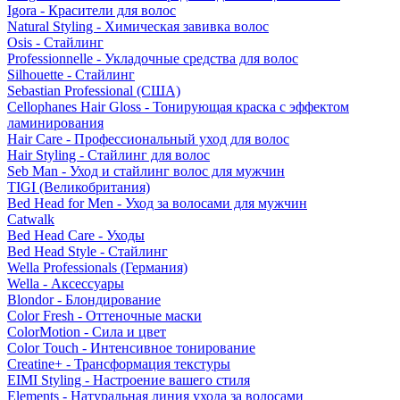
Igora - Красители для волос
Natural Styling - Химическая завивка волос
Osis - Стайлинг
Professionnelle - Укладочные средства для волос
Silhouette - Стайлинг
Sebastian Professional (США)
Cellophanes Hair Gloss - Тонирующая краска с эффектом
ламинирования
Hair Care - Профессиональный уход для волос
Hair Styling - Стайлинг для волос
Seb Man - Уход и стайлинг волос для мужчин
TIGI (Великобритания)
Bed Head for Men - Уход за волосами для мужчин
Catwalk
Bed Head Care - Уходы
Bed Head Style - Стайлинг
Wella Professionals (Германия)
Wella - Аксессуары
Blondor - Блондирование
Color Fresh - Оттеночные маски
ColorMotion - Сила и цвет
Color Touch - Интенсивное тонирование
Creatine+ - Трансформация текстуры
EIMI Styling - Настроение вашего стиля
Elements - Натуральная линия ухода за волосами