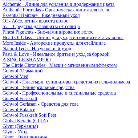
Alchemic - Линия для усиления и поддержания цвета
Authentic Formulas - Органическая линия для волос
Essential Haircare - Eжедневный уход
OI - Абсолютная красота волос
SU - Средства для защиты от солнца
Finest Pigments - Био-ламинирование волос
Heart Of Glass – Линия для ухода и сияния светлых волос
More Inside - Авторские продукты для стайлинга
Natural Tech - Натуральный уход
Pasta & Love - Идеальное бритье и уход за бородой
A SINGLE SHAMPOO
The Circle Chronicles - Маски с мгновенным эффектом
Gehwol (Германия)
Gehwol Med
Gehwol - Пластыри, супинаторы, средства из гель-полимера
Gehwol - Универсальные средства
Gehwol - Профессиональные и специальные средства
Gehwol Fusskraft
Gehwol Gerlasan - Средства для тела
Gehwol Balance
Gehwol Fusskraft Soft Feet
Global Keratin (США)
Glynt (Германия)
Glynt - Уход
Glynt - Окрашивание