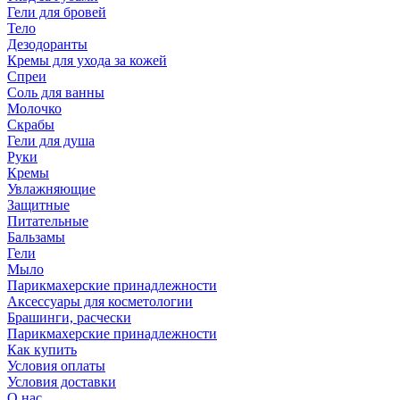
Гели для бровей
Тело
Дезодоранты
Кремы для ухода за кожей
Спреи
Соль для ванны
Молочко
Скрабы
Гели для душа
Руки
Кремы
Увлажняющие
Защитные
Питательные
Бальзамы
Гели
Мыло
Парикмахерские принадлежности
Аксессуары для косметологии
Брашинги, расчески
Парикмахерские принадлежности
Как купить
Условия оплаты
Условия доставки
О нас