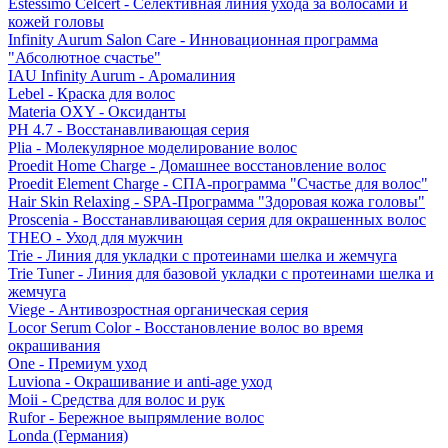
Estessimo Celcert - Селективная линия ухода за волосами и
кожей головы
Infinity Aurum Salon Care - Инновационная программа
"Абсолютное счастье"
IAU Infinity Aurum - Аромалиния
Lebel - Краска для волос
Materia OXY - Оксиданты
PH 4.7 - Восстанавливающая серия
Plia - Молекулярное моделирование волос
Proedit Home Charge - Домашнее восстановление волос
Proedit Element Charge - СПА-программа "Счастье для волос"
Hair Skin Relaxing - SPA-Программа "Здоровая кожа головы"
Proscenia - Восстанавливающая серия для окрашенных волос
THEO - Уход для мужчин
Trie - Линия для укладки с протеинами шелка и жемчуга
Trie Tuner - Линия для базовой укладки с протеинами шелка и
жемчуга
Viege - Антивозростная органическая серия
Locor Serum Color - Восстановление волос во время
окрашивания
One - Премиум уход
Luviona - Окрашивание и anti-age уход
Moii - Средства для волос и рук
Rufor - Бережное выпрямление волос
Londa (Германия)