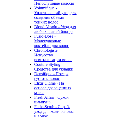
Непослушные волосы
Volumifique -
Уплотняющий уход для
создания объема
тонких волос
Blond Absolu - Уход для
любых граней блонда
Fusio-Dose -
Молекулярные
коктейли для волос
Chronologiste -
Искусство
ревитализации волос
Couture Styling -
Средства для укладки
Densifique - Потеря
густоты волос
Elixir Ultime - На
основе драгоценных
масел
Fresh Affair - Сухой
шампунь
Fusio-Scrub - Скраб-
уход для кожи головы
и волос