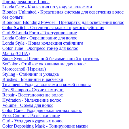
Принадлежности Londa
Londa Care - Коллекция по уходу за волосами
Blondes Unlimited - Креативная система для осветления волос
без фольги
Blondoran Blonding Powder - Препараты для осветления волос
Color Switch - Оттеночная краска прямого действия
Curl & Londa Form - Текстурирование
Londa Color - Окрашивание для волос
Londa Style - Новая коллекция стайлинга
Color Tune - Экспресс-тонер для волос
Matrix (США)
Super Sync - Щелочной безаммиачный краситель
SoColor - Стойкое окрашивание для волос
Moroccanoil (Израиль)
Styling - Стайлинг и укладка
Brushes - Брашинги и расчески
Treatment - Уход за волосами и кожей головы
Dry Shampoo - Сухие шампуни
Repair - Восстановление волос
Hydration - Увлажнение волос
Volume - Объем для волос
Color Care - Уход для окрашенных волос
Frizz Control - Разглаживание
Curl - Уход для кудрявых волос
Color Depositing Mask - Тонирующие маски