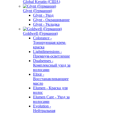
Global Keratin (США)
Glynt (Германия)
Glynt - Уход
Glynt - Окрашивание
Glynt - Укладка
Goldwell (Германия)
Colorance -
Тонирующая крем-
краска
Lightdimensions -
Премиум-осветление
Dualsenses -
Комплексный уход за
волосами
Elixir -
Восстанавливающее
масло
Elumen - Краска для
волос
Elumen Care - Уход за
волосами
Evolution -
Нейтральная