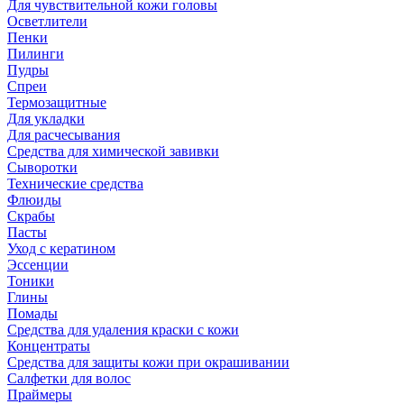
Для чувствительной кожи головы
Осветлители
Пенки
Пилинги
Пудры
Спреи
Термозащитные
Для укладки
Для расчесывания
Средства для химической завивки
Сыворотки
Технические средства
Флюиды
Скрабы
Пасты
Уход с кератином
Эссенции
Тоники
Глины
Помады
Средства для удаления краски с кожи
Концентраты
Средства для защиты кожи при окрашивании
Салфетки для волос
Праймеры