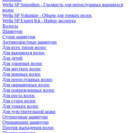
Wella SP Smoothen - Гладкость для непослушных вьющихся
волос
Wella SP Volumize - Объем для тонких волос
Wella SP Expert Kit - Набор эксперта
Волосы
Шампуни
Сухие шампуни
Антивозрастные шампуни
Для всех типов волос
Для вьющихся волос
Для детей
Для длинных волос
Для жестких волос
Для жирных волос
Для непослушных волос
Для окрашенных волос
Для поврежденных волос
Для роста волос
Для сухих волос
Для тонких волос
Для чувствительной кожи
Оттеночные шампуни
Очищающие шампуни
Против выпадения волос
Против перхоти