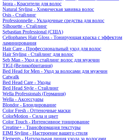
Igora - Красители для волос
Natural Styling - Химическая завивка волос
Osis - Стайлинг
Professionnelle - Укладочные средства для волос
Silhouette - Стайлинг
Sebastian Professional (США)
Cellophanes Hair Gloss - Тонирующая краска с эффектом
ламинирования
Hair Care - Профессиональный уход для волос
Hair Styling - Стайлинг для волос
Seb Man - Уход и стайлинг волос для мужчин
TIGI (Великобритания)
Bed Head for Men - Уход за волосами для мужчин
Catwalk
Bed Head Care - Уходы
Bed Head Style - Стайлинг
Wella Professionals (Германия)
Wella - Аксессуары
Blondor - Блондирование
Color Fresh - Оттеночные маски
ColorMotion - Сила и цвет
Color Touch - Интенсивное тонирование
Creatine+ - Трансформация текстуры
EIMI Styling - Настроение вашего стиля
Elements - Натуральная линия ухода за волосами