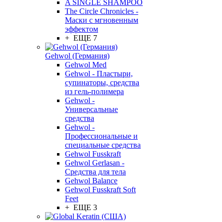
A SINGLE SHAMPOO
The Circle Chronicles -
Маски с мгновенным
эффектом
+ ЕЩЕ 7
Gehwol (Германия)
Gehwol Med
Gehwol - Пластыри,
супинаторы, средства
из гель-полимера
Gehwol -
Универсальные
средства
Gehwol -
Профессиональные и
специальные средства
Gehwol Fusskraft
Gehwol Gerlasan -
Средства для тела
Gehwol Balance
Gehwol Fusskraft Soft
Feet
+ ЕЩЕ 3