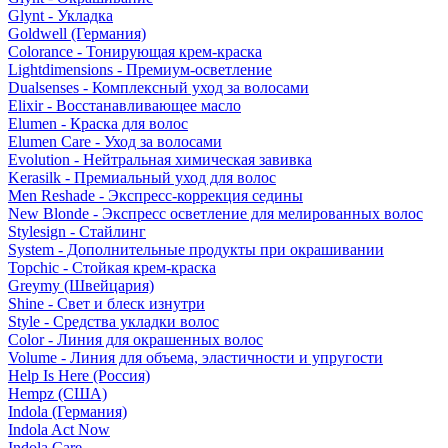
Glynt - Укладка
Goldwell (Германия)
Colorance - Тонирующая крем-краска
Lightdimensions - Премиум-осветление
Dualsenses - Комплексный уход за волосами
Elixir - Восстанавливающее масло
Elumen - Краска для волос
Elumen Care - Уход за волосами
Evolution - Нейтральная химическая завивка
Kerasilk - Премиальный уход для волос
Men Reshade - Экспресс-коррекция седины
New Blonde - Экспресс осветление для мелированных волос
Stylesign - Стайлинг
System - Дополнительные продукты при окрашивании
Topchic - Стойкая крем-краска
Greymy (Швейцария)
Shine - Свет и блеск изнутри
Style - Средства укладки волос
Color - Линия для окрашенных волос
Volume - Линия для объема, эластичности и упругости
Help Is Here (Россия)
Hempz (США)
Indola (Германия)
Indola Act Now
Indola Care