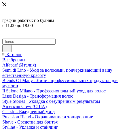
график работы:
по будням
с 11:00 до 18:00
Каталог
Все бренды
Alfaparf (Италия)
Semi di Lino - Уход за волосами, подчеркивающий вашу
естественную красоту
Blends Of Many - Линия профессиональных продуктов для
мужчин
Il Salone Milano - Профессиональный уход для волос
Lisse Design - Трансформация волос
Style Stories - Укладка с безупречным результатом
American Crew (США)
Classic - Ежедневный уход
Precision Blend - Окрашивание и тонирование
Shave - Средства для бритья
Styling - Укладка и стайлинг