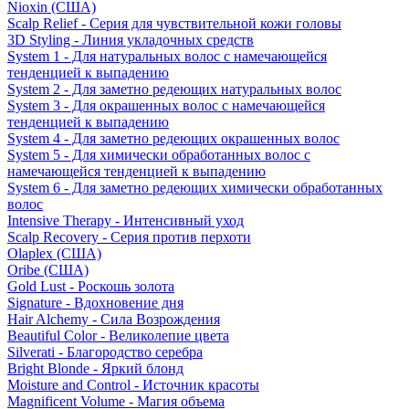
Nioxin (США)
Scalp Relief - Серия для чувствительной кожи головы
3D Styling - Линия укладочных средств
System 1 - Для натуральных волос с намечающейся
тенденцией к выпадению
System 2 - Для заметно редеющих натуральных волос
System 3 - Для окрашенных волос с намечающейся
тенденцией к выпадению
System 4 - Для заметно редеющих окрашенных волос
System 5 - Для химически обработанных волос с
намечающейся тенденцией к выпадению
System 6 - Для заметно редеющих химически обработанных
волос
Intensive Therapy - Интенсивный уход
Scalp Recovery - Серия против перхоти
Olaplex (США)
Oribe (США)
Gold Lust - Роскошь золота
Signature - Вдохновение дня
Hair Alchemy - Сила Возрождения
Beautiful Color - Великолепие цвета
Silverati - Благородство серебра
Bright Blonde - Яркий блонд
Moisture and Control - Источник красоты
Magnificent Volume - Магия объема