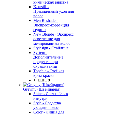
химическая завивка
Kerasilk -
Премиальный уход для
волос
Men Reshade -
Экспресс-коррекция
седины
New Blonde - Экспресс
осветление для
мелированных волос
Stylesign - Стайлинг
System -
Дополнительные
продукты при
окрашивании
Topchic - Стойкая
крем-краска
+ ЕЩЕ 8
Greymy (Швейцария)
Shine - Свет и блеск
изнутри
Style - Средства
укладки волос
Color - Линия для