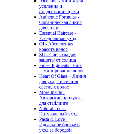
Alchemic - Линия для
усиления и
поддержания цвета
Authentic Formulas -
Органическая линия
для волос
Essential Haircare -
Eжедневный уход
OI - Абсолютная
красота волос
SU - Средства для
защиты от солнца
Finest Pigments - Био-
ламинирование волос
Heart Of Glass – Линия
для ухода и сияния
светлых волос
More Inside -
Авторские продукты
для стайлинга
Natural Tech -
Натуральный уход
Pasta & Love -
Идеальное бритье и
уход за бородой