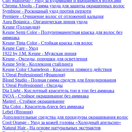
Curl Manifesto - Уход за кудрявыми и вьющимися волосами
Chroma Absolu - Гамма ухода для защиты окрашенных волос
Symbiose - Роскошный уход против перхоти
Premiere - Очищение волос от отложений кальция
Aura Botanica - Органическая линия ухода
Keune (Голландия)
Keune Semi Color - Полуперманентная краска для волос без
аммиака
Keune Tinta Color - Стойкая краска для волос
Keune Care - Уход
1922 by J.M. Keune - Мужская линия
Keune - Оксиды, порошки для осветления
Keune Style - Коллекция стайлинга
Keune Color Chameleon - Красители прямого действия
L'Oreal Professionnel (Франция)
Blond Studio - Полная гамма средств для блондирования
L'Oreal Professionnel - Оксиды
Dia Light - Кислотный краситель тон в тон без аммиака
INOA - Стойкое окрашивание без аммиака
Majirel - Стойкое окрашивание
Dia Color - Краситель-блеск без аммиака
Lebel (Япония)
Дополнительные средства для процедуры окрашивания волос
Cool Orange - Уход за кожей головы «Холодный апельсин»
Natural Hair - На основе натуральных экстрактов