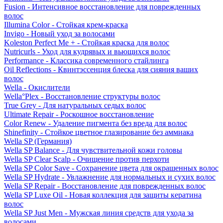
Fusion - Интенсивное восстановление для поврежденных
волос
Illumina Color - Стойкая крем-краска
Invigo - Новый уход за волосами
Koleston Perfect Me + - Стойкая краска для волос
Nutricurls - Уход для кудрявых и вьющихся волос
Performance - Классика современного стайлинга
Oil Reflections - Квинтэссенция блеска для сияния ваших
волос
Wella - Окислители
Wella°Plex - Восстановление структуры волос
True Grey - Для натуральных седых волос
Ultimate Repair - Роскошное восстановление
Color Renew - Удаление пигмента без вреда для волос
Shinefinity - Стойкое цветное глазирование без аммиака
Wella SP (Германия)
Wella SP Balance - Для чувствительной кожи головы
Wella SP Clear Scalp - Очищение против перхоти
Wella SP Color Save - Сохранение цвета для окрашенных волос
Wella SP Hydrate - Увлажнение для нормальных и сухих волос
Wella SP Repair - Восстановление для поврежденных волос
Wella SP Luxe Oil - Новая коллекция для защиты кератина
волос
Wella SP Just Men - Мужская линия средств для ухода за
волосами