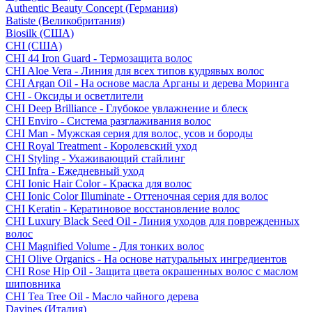
Authentic Beauty Concept (Германия)
Batiste (Великобритания)
Biosilk (США)
CHI (США)
CHI 44 Iron Guard - Термозащита волос
CHI Aloe Vera - Линия для всех типов кудрявых волос
CHI Argan Oil - На основе масла Арганы и дерева Моринга
CHI - Оксиды и осветлители
CHI Deep Brilliance - Глубокое увлажнение и блеск
CHI Enviro - Система разглаживания волос
CHI Man - Мужская серия для волос, усов и бороды
CHI Royal Treatment - Королевский уход
CHI Styling - Ухаживающий стайлинг
CHI Infra - Ежедневный уход
CHI Ionic Hair Color - Краска для волос
CHI Ionic Color Illuminate - Оттеночная серия для волос
CHI Keratin - Кератиновое восстановление волос
CHI Luxury Black Seed Oil - Линия уходов для поврежденных
волос
CHI Magnified Volume - Для тонких волос
CHI Olive Organics - На основе натуральных ингредиентов
CHI Rose Hip Oil - Защита цвета окрашенных волос с маслом
шиповника
CHI Tea Tree Oil - Масло чайного дерева
Davines (Италия)