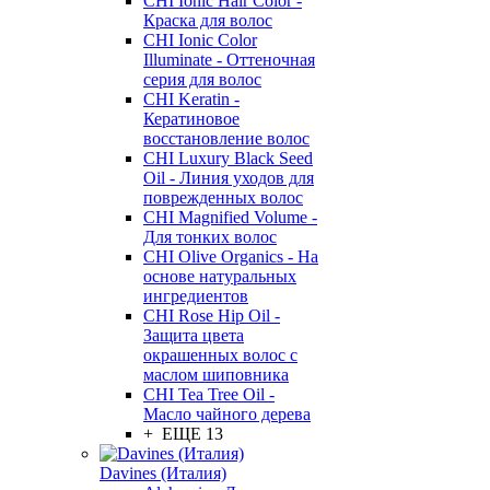
CHI Ionic Hair Color -
Краска для волос
CHI Ionic Color
Illuminate - Оттеночная
серия для волос
CHI Keratin -
Кератиновое
восстановление волос
CHI Luxury Black Seed
Oil - Линия уходов для
поврежденных волос
CHI Magnified Volume -
Для тонких волос
CHI Olive Organics - На
основе натуральных
ингредиентов
CHI Rose Hip Oil -
Защита цвета
окрашенных волос с
маслом шиповника
CHI Tea Tree Oil -
Масло чайного дерева
+ ЕЩЕ 13
Davines (Италия)