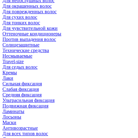
Для непослушных волос
Для окрашенных волос
Для поврежденных волос
Для сухих волос
Для тонких волос
Для чувствительной кожи
Оттеночные кондиционеры
Против выпадения волос
Солнцезащитные
Технические средства
Несмываемые
Travel-size
Для седых волос
Кремы
Лаки
Сильная фиксация
Слабая фиксация
Средняя фиксация
Ультрасильная фиксация
Подвижная фиксация
Ламинаты
Лосьоны
Маски
Антивозрастные
Для всех типов волос