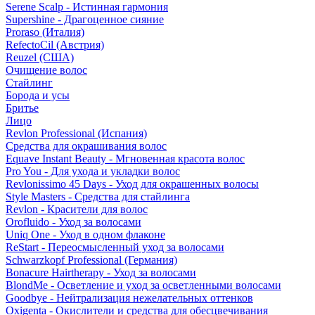
Serene Scalp - Истинная гармония
Supershine - Драгоценное сияние
Proraso (Италия)
RefectoCil (Австрия)
Reuzel (США)
Очищение волос
Стайлинг
Борода и усы
Бритье
Лицо
Revlon Professional (Испания)
Средства для окрашивания волос
Equave Instant Beauty - Мгновенная красота волос
Pro You - Для ухода и укладки волос
Revlonissimo 45 Days - Уход для окрашенных волосы
Style Masters - Средства для стайлинга
Revlon - Красители для волос
Orofluido - Уход за волосами
Uniq One - Уход в одном флаконе
ReStart - Переосмысленный уход за волосами
Schwarzkopf Professional (Германия)
Bonacure Hairtherapy - Уход за волосами
BlondMe - Осветление и уход за осветленными волосами
Goodbye - Нейтрализация нежелательных оттенков
Oxigenta - Окислители и средства для обесцвечивания