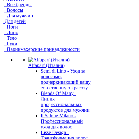
Все бренды
Волосы
Для мужчин
Для детей
Ноги
Лицо
Тело
Руки
Парикмахерские принадлежности
Alfaparf (Италия)
Semi di Lino - Уход за
волосами,
подчеркивающий вашу
естественную красоту
Blends Of Many -
Линия
профессиональных
продуктов для мужчин
Il Salone Milano -
Профессиональный
уход для волос
Lisse Design -
Трансформация волос