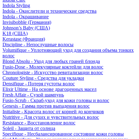
Indola Styling
Indola - Окислители и технические средства
Indola - Окрашивание
Invisibobble (Германия)
Johnson’s Baby (США)
K18 (США)
Kerastase (Франция)
Discipline - Непослушные волосы
Volumifique - Уплотняющий уход для создания объема тонких
волос
Blond Absolu - Уход для любых граней блонда
Fusio-Dose - Молекулярные коктейли для волос
Chronologiste - Искусство ревитализации волос
Couture Styling - Средства для укладки
Densifique - Потеря густоты волос
Elixir Ultime - На основе драгоценных масел
Fresh Affair - Сухой шампунь
Fusio-Scrub - Скраб-уход для кожи головы и волос
Genesis - Гамма против выпадения волос
Initialiste - Красота волос от корней до кончиков
Nutritive - Для сухих и чувствительных волос
Resistance - Восстановление волос
Soleil - Защита от солнца
Specifique - Несбалансированное состояние кожи головы