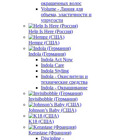
окрашенных волос
Volume - Линия для
объема, эластичности и
упругости
Help Is Here (Россия)
Hempz (США)
Indola (Германия)
Indola Act Now
Indola Care
Indola Styling
Indola - Окислители и
технические средства
Indola - Окрашивание
Invisibobble (Германия)
Johnson’s Baby (США)
K18 (США)
Kerastase (Франция)
Discipline -