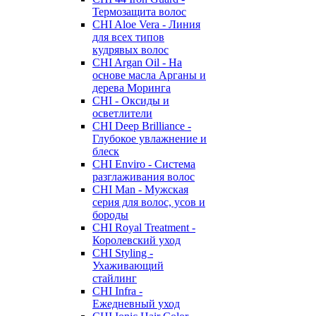
Термозащита волос
CHI Aloe Vera - Линия
для всех типов
кудрявых волос
CHI Argan Oil - На
основе масла Арганы и
дерева Моринга
CHI - Оксиды и
осветлители
CHI Deep Brilliance -
Глубокое увлажнение и
блеск
CHI Enviro - Система
разглаживания волос
CHI Man - Мужская
серия для волос, усов и
бороды
CHI Royal Treatment -
Королевский уход
CHI Styling -
Ухаживающий
стайлинг
CHI Infra -
Ежедневный уход