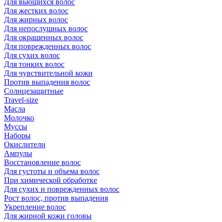
Для вьющихся волос
Для жестких волос
Для жирных волос
Для непослушных волос
Для окрашенных волос
Для поврежденных волос
Для сухих волос
Для тонких волос
Для чувствительной кожи
Против выпадения волос
Солнцезащитные
Travel-size
Масла
Молочко
Муссы
Наборы
Окислители
Ампулы
Восстановление волос
Для густоты и объема волос
При химической обработке
Для сухих и поврежденных волос
Рост волос, против выпадения
Укрепление волос
Для жирной кожи головы