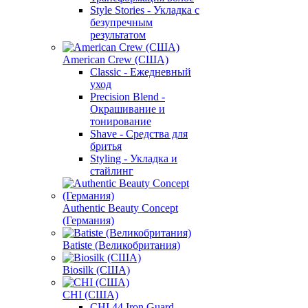
Style Stories - Укладка с
безупречным
результатом
American Crew (США)
Classic - Ежедневный
уход
Precision Blend -
Окрашивание и
тонирование
Shave - Средства для
бритья
Styling - Укладка и
стайлинг
Authentic Beauty Concept
(Германия)
Batiste (Великобритания)
Biosilk (США)
CHI (США)
CHI 44 Iron Guard -