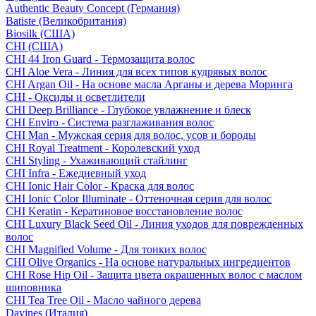
Authentic Beauty Concept (Германия)
Batiste (Великобритания)
Biosilk (США)
CHI (США)
CHI 44 Iron Guard - Термозащита волос
CHI Aloe Vera - Линия для всех типов кудрявых волос
CHI Argan Oil - На основе масла Арганы и дерева Моринга
CHI - Оксиды и осветлители
CHI Deep Brilliance - Глубокое увлажнение и блеск
CHI Enviro - Система разглаживания волос
CHI Man - Мужская серия для волос, усов и бороды
CHI Royal Treatment - Королевский уход
CHI Styling - Ухаживающий стайлинг
CHI Infra - Ежедневный уход
CHI Ionic Hair Color - Краска для волос
CHI Ionic Color Illuminate - Оттеночная серия для волос
CHI Keratin - Кератиновое восстановление волос
CHI Luxury Black Seed Oil - Линия уходов для поврежденных
волос
CHI Magnified Volume - Для тонких волос
CHI Olive Organics - На основе натуральных ингредиентов
CHI Rose Hip Oil - Защита цвета окрашенных волос с маслом
шиповника
CHI Tea Tree Oil - Масло чайного дерева
Davines (Италия)