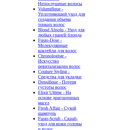
Непослушные волосы
Volumifique -
Уплотняющий уход для
создания объема
тонких волос
Blond Absolu - Уход для
любых граней блонда
Fusio-Dose -
Молекулярные
коктейли для волос
Chronologiste -
Искусство
ревитализации волос
Couture Styling -
Средства для укладки
Densifique - Потеря
густоты волос
Elixir Ultime - На
основе драгоценных
масел
Fresh Affair - Сухой
шампунь
Fusio-Scrub - Скраб-
уход для кожи головы
и волос