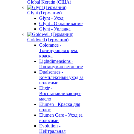
Global Keratin (США)
Glynt (Германия)
Glynt - Уход
Glynt - Окрашивание
Glynt - Укладка
Goldwell (Германия)
Colorance -
Тонирующая крем-
краска
Lightdimensions -
Премиум-осветление
Dualsenses -
Комплексный уход за
волосами
Elixir -
Восстанавливающее
масло
Elumen - Краска для
волос
Elumen Care - Уход за
волосами
Evolution -
Нейтральная