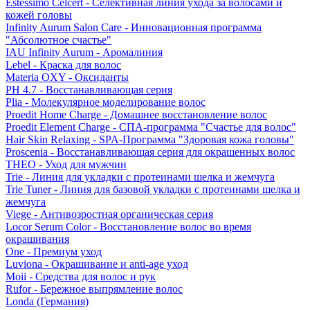
Estessimo Celcert - Селективная линия ухода за волосами и
кожей головы
Infinity Aurum Salon Care - Инновационная программа
"Абсолютное счастье"
IAU Infinity Aurum - Аромалиния
Lebel - Краска для волос
Materia OXY - Оксиданты
PH 4.7 - Восстанавливающая серия
Plia - Молекулярное моделирование волос
Proedit Home Charge - Домашнее восстановление волос
Proedit Element Charge - СПА-программа "Счастье для волос"
Hair Skin Relaxing - SPA-Программа "Здоровая кожа головы"
Proscenia - Восстанавливающая серия для окрашенных волос
THEO - Уход для мужчин
Trie - Линия для укладки с протеинами шелка и жемчуга
Trie Tuner - Линия для базовой укладки с протеинами шелка и
жемчуга
Viege - Антивозростная органическая серия
Locor Serum Color - Восстановление волос во время
окрашивания
One - Премиум уход
Luviona - Окрашивание и anti-age уход
Moii - Средства для волос и рук
Rufor - Бережное выпрямление волос
Londa (Германия)