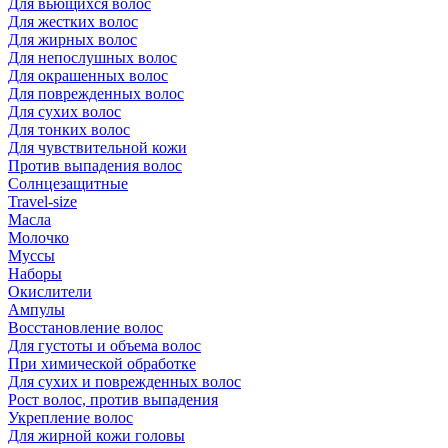
Для вьющихся волос
Для жестких волос
Для жирных волос
Для непослушных волос
Для окрашенных волос
Для поврежденных волос
Для сухих волос
Для тонких волос
Для чувствительной кожи
Против выпадения волос
Солнцезащитные
Travel-size
Масла
Молочко
Муссы
Наборы
Окислители
Ампулы
Восстановление волос
Для густоты и объема волос
При химической обработке
Для сухих и поврежденных волос
Рост волос, против выпадения
Укрепление волос
Для жирной кожи головы