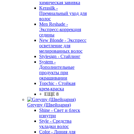
химическая завивка
Kerasilk -
Премиальный уход для
волос
Men Reshade -
Экспресс-коррекция
седины
New Blonde - Экспресс
осветление для
мелированных волос
Stylesign - Стайлинг
System -
Дополнительные
продукты при
окрашивании
Topchic - Стойкая
крем-краска
+ ЕЩЕ 8
Greymy (Швейцария)
Shine - Свет и блеск
изнутри
Style - Средства
укладки волос
Color - Линия для