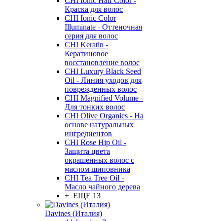
CHI Ionic Hair Color -
Краска для волос
CHI Ionic Color
Illuminate - Оттеночная
серия для волос
CHI Keratin -
Кератиновое
восстановление волос
CHI Luxury Black Seed
Oil - Линия уходов для
поврежденных волос
CHI Magnified Volume -
Для тонких волос
CHI Olive Organics - На
основе натуральных
ингредиентов
CHI Rose Hip Oil -
Защита цвета
окрашенных волос с
маслом шиповника
CHI Tea Tree Oil -
Масло чайного дерева
+ ЕЩЕ 13
Davines (Италия)