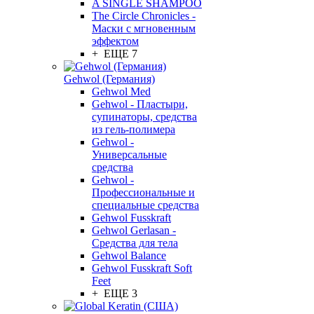
A SINGLE SHAMPOO
The Circle Chronicles -
Маски с мгновенным
эффектом
+ ЕЩЕ 7
Gehwol (Германия)
Gehwol Med
Gehwol - Пластыри,
супинаторы, средства
из гель-полимера
Gehwol -
Универсальные
средства
Gehwol -
Профессиональные и
специальные средства
Gehwol Fusskraft
Gehwol Gerlasan -
Средства для тела
Gehwol Balance
Gehwol Fusskraft Soft
Feet
+ ЕЩЕ 3