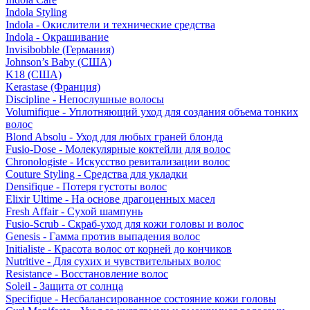
Indola Styling
Indola - Окислители и технические средства
Indola - Окрашивание
Invisibobble (Германия)
Johnson’s Baby (США)
K18 (США)
Kerastase (Франция)
Discipline - Непослушные волосы
Volumifique - Уплотняющий уход для создания объема тонких
волос
Blond Absolu - Уход для любых граней блонда
Fusio-Dose - Молекулярные коктейли для волос
Chronologiste - Искусство ревитализации волос
Couture Styling - Средства для укладки
Densifique - Потеря густоты волос
Elixir Ultime - На основе драгоценных масел
Fresh Affair - Сухой шампунь
Fusio-Scrub - Скраб-уход для кожи головы и волос
Genesis - Гамма против выпадения волос
Initialiste - Красота волос от корней до кончиков
Nutritive - Для сухих и чувствительных волос
Resistance - Восстановление волос
Soleil - Защита от солнца
Specifique - Несбалансированное состояние кожи головы