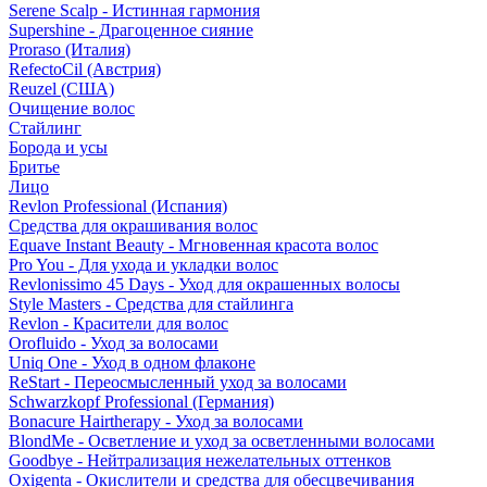
Serene Scalp - Истинная гармония
Supershine - Драгоценное сияние
Proraso (Италия)
RefectoCil (Австрия)
Reuzel (США)
Очищение волос
Стайлинг
Борода и усы
Бритье
Лицо
Revlon Professional (Испания)
Средства для окрашивания волос
Equave Instant Beauty - Мгновенная красота волос
Pro You - Для ухода и укладки волос
Revlonissimo 45 Days - Уход для окрашенных волосы
Style Masters - Средства для стайлинга
Revlon - Красители для волос
Orofluido - Уход за волосами
Uniq One - Уход в одном флаконе
ReStart - Переосмысленный уход за волосами
Schwarzkopf Professional (Германия)
Bonacure Hairtherapy - Уход за волосами
BlondMe - Осветление и уход за осветленными волосами
Goodbye - Нейтрализация нежелательных оттенков
Oxigenta - Окислители и средства для обесцвечивания