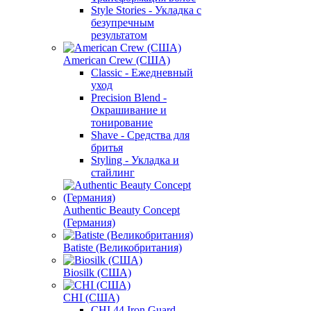
Style Stories - Укладка с
безупречным
результатом
American Crew (США)
Classic - Ежедневный
уход
Precision Blend -
Окрашивание и
тонирование
Shave - Средства для
бритья
Styling - Укладка и
стайлинг
Authentic Beauty Concept
(Германия)
Batiste (Великобритания)
Biosilk (США)
CHI (США)
CHI 44 Iron Guard -