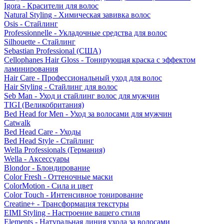
Igora - Красители для волос
Natural Styling - Химическая завивка волос
Osis - Стайлинг
Professionnelle - Укладочные средства для волос
Silhouette - Стайлинг
Sebastian Professional (США)
Cellophanes Hair Gloss - Тонирующая краска с эффектом
ламинирования
Hair Care - Профессиональный уход для волос
Hair Styling - Стайлинг для волос
Seb Man - Уход и стайлинг волос для мужчин
TIGI (Великобритания)
Bed Head for Men - Уход за волосами для мужчин
Catwalk
Bed Head Care - Уходы
Bed Head Style - Стайлинг
Wella Professionals (Германия)
Wella - Аксессуары
Blondor - Блондирование
Color Fresh - Оттеночные маски
ColorMotion - Сила и цвет
Color Touch - Интенсивное тонирование
Creatine+ - Трансформация текстуры
EIMI Styling - Настроение вашего стиля
Elements - Натуральная линия ухода за волосами