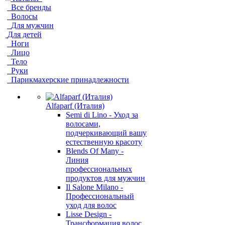
Все бренды
Волосы
Для мужчин
Для детей
Ноги
Лицо
Тело
Руки
Парикмахерские принадлежности
Alfaparf (Италия)
Semi di Lino - Уход за
волосами,
подчеркивающий вашу
естественную красоту
Blends Of Many -
Линия
профессиональных
продуктов для мужчин
Il Salone Milano -
Профессиональный
уход для волос
Lisse Design -
Трансформация волос