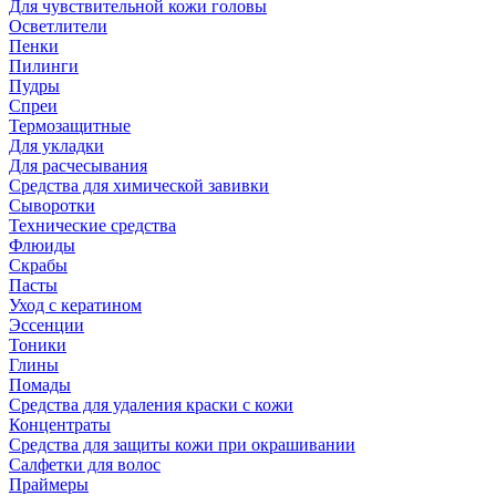
Для чувствительной кожи головы
Осветлители
Пенки
Пилинги
Пудры
Спреи
Термозащитные
Для укладки
Для расчесывания
Средства для химической завивки
Сыворотки
Технические средства
Флюиды
Скрабы
Пасты
Уход с кератином
Эссенции
Тоники
Глины
Помады
Средства для удаления краски с кожи
Концентраты
Средства для защиты кожи при окрашивании
Салфетки для волос
Праймеры