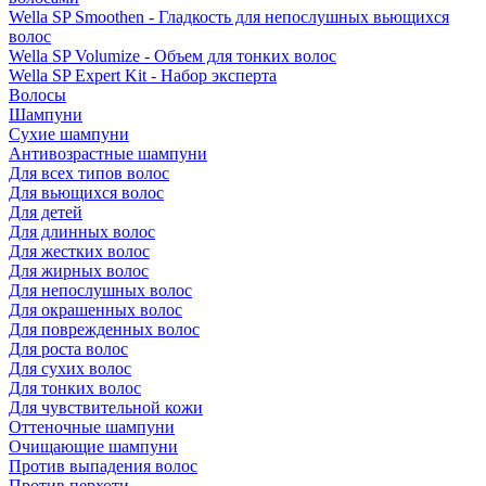
Wella SP Smoothen - Гладкость для непослушных вьющихся
волос
Wella SP Volumize - Объем для тонких волос
Wella SP Expert Kit - Набор эксперта
Волосы
Шампуни
Сухие шампуни
Антивозрастные шампуни
Для всех типов волос
Для вьющихся волос
Для детей
Для длинных волос
Для жестких волос
Для жирных волос
Для непослушных волос
Для окрашенных волос
Для поврежденных волос
Для роста волос
Для сухих волос
Для тонких волос
Для чувствительной кожи
Оттеночные шампуни
Очищающие шампуни
Против выпадения волос
Против перхоти