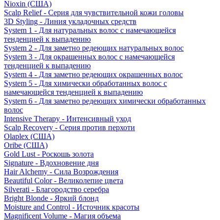
Nioxin (США)
Scalp Relief - Серия для чувствительной кожи головы
3D Styling - Линия укладочных средств
System 1 - Для натуральных волос с намечающейся
тенденцией к выпадению
System 2 - Для заметно редеющих натуральных волос
System 3 - Для окрашенных волос с намечающейся
тенденцией к выпадению
System 4 - Для заметно редеющих окрашенных волос
System 5 - Для химически обработанных волос с
намечающейся тенденцией к выпадению
System 6 - Для заметно редеющих химически обработанных
волос
Intensive Therapy - Интенсивный уход
Scalp Recovery - Серия против перхоти
Olaplex (США)
Oribe (США)
Gold Lust - Роскошь золота
Signature - Вдохновение дня
Hair Alchemy - Сила Возрождения
Beautiful Color - Великолепие цвета
Silverati - Благородство серебра
Bright Blonde - Яркий блонд
Moisture and Control - Источник красоты
Magnificent Volume - Магия объема