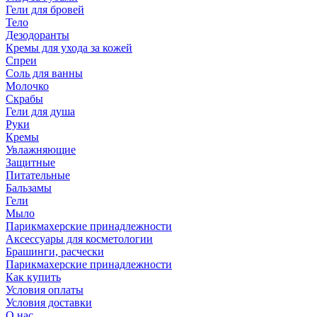
Гели для бровей
Тело
Дезодоранты
Кремы для ухода за кожей
Спреи
Соль для ванны
Молочко
Скрабы
Гели для душа
Руки
Кремы
Увлажняющие
Защитные
Питательные
Бальзамы
Гели
Мыло
Парикмахерские принадлежности
Аксессуары для косметологии
Брашинги, расчески
Парикмахерские принадлежности
Как купить
Условия оплаты
Условия доставки
О нас