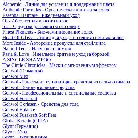
Alchemic - Линия для усиления и поддержания цвета
Authentic Formulas - Органическая линия для волос
Essential Haircare - Eжедневный уход
OI - Абсолютная красота волос
SU - Средства для защиты от солнца
Finest Pigments - Био-ламинирование волос
Heart Of Glass – Линия для ухода и сияния светлых волос
More Inside - Авторские продукты для стайлинга
Natural Tech - Натуральный уход
Pasta & Love - Идеальное бритье и уход за бородой
A SINGLE SHAMPOO
The Circle Chronicles - Маски с мгновенным эффектом
Gehwol (Германия)
Gehwol Med
Gehwol - Пластыри, супинаторы, средства из гель-полимера
Gehwol - Универсальные средства
Gehwol - Профессиональные и специальные средства
Gehwol Fusskraft
Gehwol Gerlasan - Средства для тела
Gehwol Balance
Gehwol Fusskraft Soft Feet
Global Keratin (США)
Glynt (Германия)
Glynt - Уход
Glynt - Окрашивание