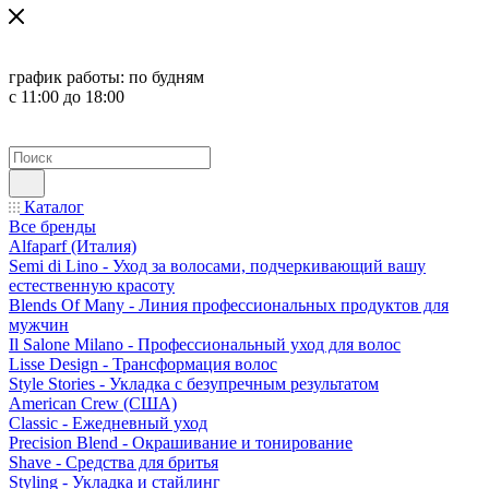
график работы:
по будням
с 11:00 до 18:00
Каталог
Все бренды
Alfaparf (Италия)
Semi di Lino - Уход за волосами, подчеркивающий вашу
естественную красоту
Blends Of Many - Линия профессиональных продуктов для
мужчин
Il Salone Milano - Профессиональный уход для волос
Lisse Design - Трансформация волос
Style Stories - Укладка с безупречным результатом
American Crew (США)
Classic - Ежедневный уход
Precision Blend - Окрашивание и тонирование
Shave - Средства для бритья
Styling - Укладка и стайлинг