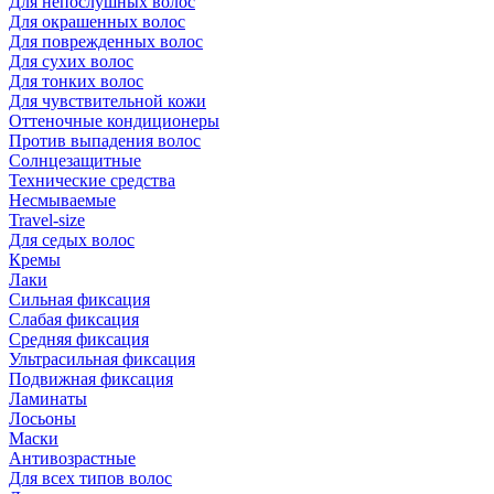
Для непослушных волос
Для окрашенных волос
Для поврежденных волос
Для сухих волос
Для тонких волос
Для чувствительной кожи
Оттеночные кондиционеры
Против выпадения волос
Солнцезащитные
Технические средства
Несмываемые
Travel-size
Для седых волос
Кремы
Лаки
Сильная фиксация
Слабая фиксация
Средняя фиксация
Ультрасильная фиксация
Подвижная фиксация
Ламинаты
Лосьоны
Маски
Антивозрастные
Для всех типов волос