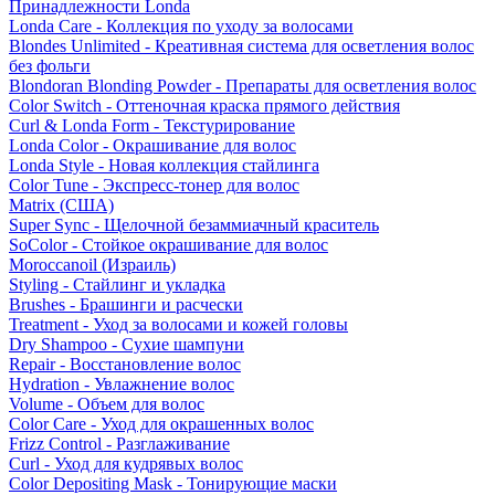
Принадлежности Londa
Londa Care - Коллекция по уходу за волосами
Blondes Unlimited - Креативная система для осветления волос
без фольги
Blondoran Blonding Powder - Препараты для осветления волос
Color Switch - Оттеночная краска прямого действия
Curl & Londa Form - Текстурирование
Londa Color - Окрашивание для волос
Londa Style - Новая коллекция стайлинга
Color Tune - Экспресс-тонер для волос
Matrix (США)
Super Sync - Щелочной безаммиачный краситель
SoColor - Стойкое окрашивание для волос
Moroccanoil (Израиль)
Styling - Стайлинг и укладка
Brushes - Брашинги и расчески
Treatment - Уход за волосами и кожей головы
Dry Shampoo - Сухие шампуни
Repair - Восстановление волос
Hydration - Увлажнение волос
Volume - Объем для волос
Color Care - Уход для окрашенных волос
Frizz Control - Разглаживание
Curl - Уход для кудрявых волос
Color Depositing Mask - Тонирующие маски