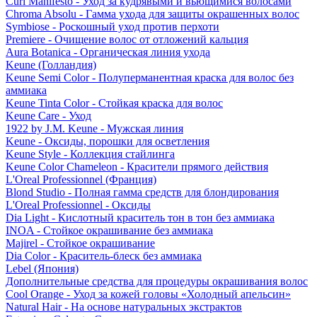
Curl Manifesto - Уход за кудрявыми и вьющимися волосами
Chroma Absolu - Гамма ухода для защиты окрашенных волос
Symbiose - Роскошный уход против перхоти
Premiere - Очищение волос от отложений кальция
Aura Botanica - Органическая линия ухода
Keune (Голландия)
Keune Semi Color - Полуперманентная краска для волос без
аммиака
Keune Tinta Color - Стойкая краска для волос
Keune Care - Уход
1922 by J.M. Keune - Мужская линия
Keune - Оксиды, порошки для осветления
Keune Style - Коллекция стайлинга
Keune Color Chameleon - Красители прямого действия
L'Oreal Professionnel (Франция)
Blond Studio - Полная гамма средств для блондирования
L'Oreal Professionnel - Оксиды
Dia Light - Кислотный краситель тон в тон без аммиака
INOA - Стойкое окрашивание без аммиака
Majirel - Стойкое окрашивание
Dia Color - Краситель-блеск без аммиака
Lebel (Япония)
Дополнительные средства для процедуры окрашивания волос
Cool Orange - Уход за кожей головы «Холодный апельсин»
Natural Hair - На основе натуральных экстрактов