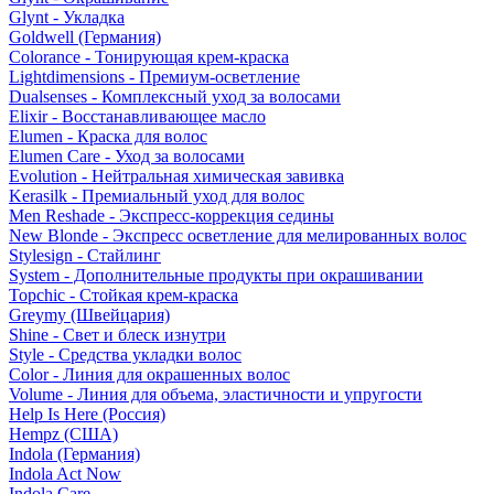
Glynt - Укладка
Goldwell (Германия)
Colorance - Тонирующая крем-краска
Lightdimensions - Премиум-осветление
Dualsenses - Комплексный уход за волосами
Elixir - Восстанавливающее масло
Elumen - Краска для волос
Elumen Care - Уход за волосами
Evolution - Нейтральная химическая завивка
Kerasilk - Премиальный уход для волос
Men Reshade - Экспресс-коррекция седины
New Blonde - Экспресс осветление для мелированных волос
Stylesign - Стайлинг
System - Дополнительные продукты при окрашивании
Topchic - Стойкая крем-краска
Greymy (Швейцария)
Shine - Свет и блеск изнутри
Style - Средства укладки волос
Color - Линия для окрашенных волос
Volume - Линия для объема, эластичности и упругости
Help Is Here (Россия)
Hempz (США)
Indola (Германия)
Indola Act Now
Indola Care