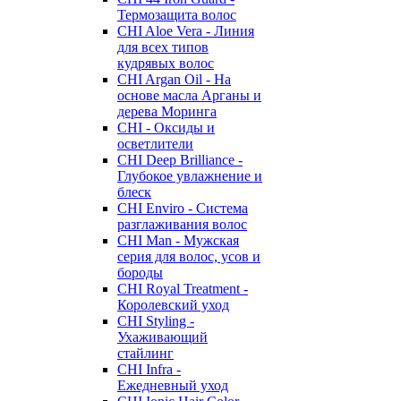
Термозащита волос
CHI Aloe Vera - Линия
для всех типов
кудрявых волос
CHI Argan Oil - На
основе масла Арганы и
дерева Моринга
CHI - Оксиды и
осветлители
CHI Deep Brilliance -
Глубокое увлажнение и
блеск
CHI Enviro - Система
разглаживания волос
CHI Man - Мужская
серия для волос, усов и
бороды
CHI Royal Treatment -
Королевский уход
CHI Styling -
Ухаживающий
стайлинг
CHI Infra -
Ежедневный уход