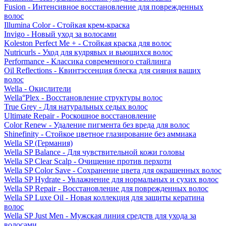
Fusion - Интенсивное восстановление для поврежденных
волос
Illumina Color - Стойкая крем-краска
Invigo - Новый уход за волосами
Koleston Perfect Me + - Стойкая краска для волос
Nutricurls - Уход для кудрявых и вьющихся волос
Performance - Классика современного стайлинга
Oil Reflections - Квинтэссенция блеска для сияния ваших
волос
Wella - Окислители
Wella°Plex - Восстановление структуры волос
True Grey - Для натуральных седых волос
Ultimate Repair - Роскошное восстановление
Color Renew - Удаление пигмента без вреда для волос
Shinefinity - Стойкое цветное глазирование без аммиака
Wella SP (Германия)
Wella SP Balance - Для чувствительной кожи головы
Wella SP Clear Scalp - Очищение против перхоти
Wella SP Color Save - Сохранение цвета для окрашенных волос
Wella SP Hydrate - Увлажнение для нормальных и сухих волос
Wella SP Repair - Восстановление для поврежденных волос
Wella SP Luxe Oil - Новая коллекция для защиты кератина
волос
Wella SP Just Men - Мужская линия средств для ухода за
волосами