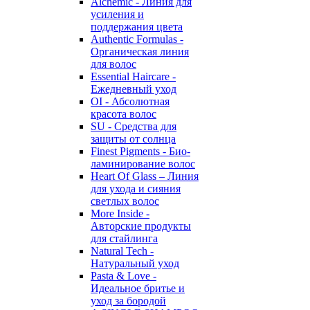
Alchemic - Линия для
усиления и
поддержания цвета
Authentic Formulas -
Органическая линия
для волос
Essential Haircare -
Eжедневный уход
OI - Абсолютная
красота волос
SU - Средства для
защиты от солнца
Finest Pigments - Био-
ламинирование волос
Heart Of Glass – Линия
для ухода и сияния
светлых волос
More Inside -
Авторские продукты
для стайлинга
Natural Tech -
Натуральный уход
Pasta & Love -
Идеальное бритье и
уход за бородой