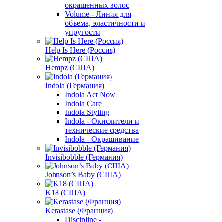
окрашенных волос
Volume - Линия для
объема, эластичности и
упругости
Help Is Here (Россия)
Hempz (США)
Indola (Германия)
Indola Act Now
Indola Care
Indola Styling
Indola - Окислители и
технические средства
Indola - Окрашивание
Invisibobble (Германия)
Johnson’s Baby (США)
K18 (США)
Kerastase (Франция)
Discipline -