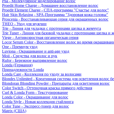
Plia - Молекулярное моделирование волос
Proedit Home Charge - Домашнее восстановление волос
Proedit Element Charge - СПА-программа "Счастье для волос"
Hair Skin Relaxing - SPA-Программа "Здоровая кожа головы"
Proscenia - Восстанавливающая серия для окрашенных волос
THEO - Уход для мужчин
Trie - Линия для укладки с протеинами шелка и жемчуга
Trie Tuner - Линия для базовой укладки с протеинами шелка и 
Viege - Антивозростная органическая серия
Locor Serum Color - Восстановление волос во время окрашиван
One - Премиум уход
Luviona - Окрашивание и anti-age уход
Moii - Средства для волос и рук
Rufor - Бережное выпрямление волос
Londa (Германия)
Принадлежности Londa
Londa Care - Коллекция по уходу за волосами
Blondes Unlimited - Креативная система для осветления волос б
Blondoran Blonding Powder - Препараты для осветления волос
Color Switch - Оттеночная краска прямого действия
Curl & Londa Form - Текстурирование
Londa Color - Окрашивание для волос
Londa Style - Новая коллекция стайлинга
Color Tune - Экспресс-тонер для волос
Matrix (США)