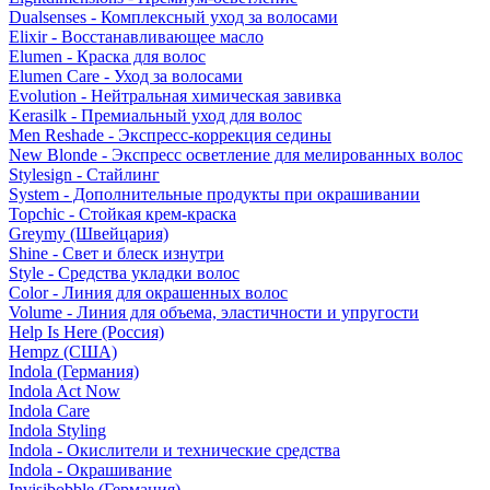
Dualsenses - Комплексный уход за волосами
Elixir - Восстанавливающее масло
Elumen - Краска для волос
Elumen Care - Уход за волосами
Evolution - Нейтральная химическая завивка
Kerasilk - Премиальный уход для волос
Men Reshade - Экспресс-коррекция седины
New Blonde - Экспресс осветление для мелированных волос
Stylesign - Стайлинг
System - Дополнительные продукты при окрашивании
Topchic - Стойкая крем-краска
Greymy (Швейцария)
Shine - Свет и блеск изнутри
Style - Средства укладки волос
Color - Линия для окрашенных волос
Volume - Линия для объема, эластичности и упругости
Help Is Here (Россия)
Hempz (США)
Indola (Германия)
Indola Act Now
Indola Care
Indola Styling
Indola - Окислители и технические средства
Indola - Окрашивание
Invisibobble (Германия)