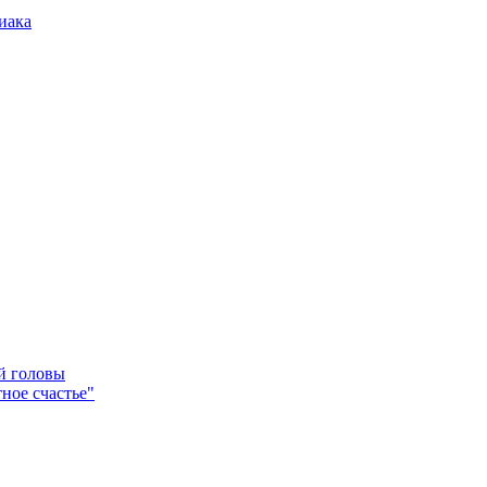
иака
ей головы
ное счастье"