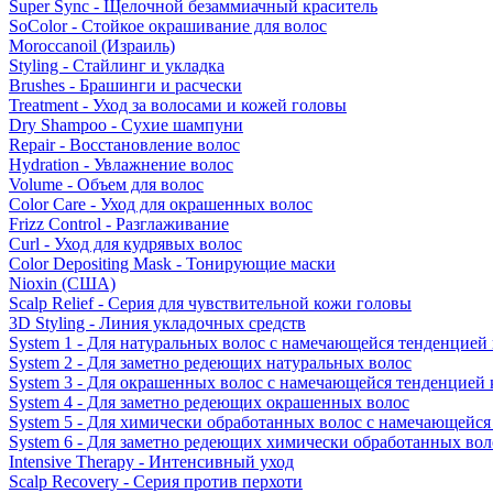
Super Sync - Щелочной безаммиачный краситель
SoColor - Стойкое окрашивание для волос
Moroccanoil (Израиль)
Styling - Стайлинг и укладка
Brushes - Брашинги и расчески
Treatment - Уход за волосами и кожей головы
Dry Shampoo - Сухие шампуни
Repair - Восстановление волос
Hydration - Увлажнение волос
Volume - Объем для волос
Color Care - Уход для окрашенных волос
Frizz Control - Разглаживание
Curl - Уход для кудрявых волос
Color Depositing Mask - Тонирующие маски
Nioxin (США)
Scalp Relief - Серия для чувствительной кожи головы
3D Styling - Линия укладочных средств
System 1 - Для натуральных волос с намечающейся тенденцией
System 2 - Для заметно редеющих натуральных волос
System 3 - Для окрашенных волос с намечающейся тенденцией
System 4 - Для заметно редеющих окрашенных волос
System 5 - Для химически обработанных волос с намечающейс
System 6 - Для заметно редеющих химически обработанных вол
Intensive Therapy - Интенсивный уход
Scalp Recovery - Серия против перхоти