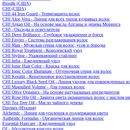
Biosilk (США)
CHI (США)
CHI 44 Iron Guard - Термозащита волос
CHI Aloe Vera - Линия для всех типов кудрявых волос
CHI Argan Oil - На основе масла Арганы и дерева Моринга
CHI - Оксиды и осветлители
CHI Deep Brilliance - Глубокое увлажнение и блеск
CHI Enviro - Система разглаживания волос
CHI Man - Мужская серия для волос, усов и бороды
CHI Royal Treatment - Королевский уход
CHI Styling - Ухаживающий стайлинг
CHI Infra - Ежедневный уход
CHI Ionic Hair Color - Краска для волос
CHI Ionic Color Illuminate - Оттеночная серия для волос
CHI Keratin - Кератиновое восстановление волос
CHI Luxury Black Seed Oil - Линия уходов для поврежденных в
CHI Magnified Volume - Для тонких волос
CHI Olive Organics - На основе натуральных ингредиентов
CHI Rose Hip Oil - Защита цвета окрашенных волос с маслом 
CHI Tea Tree Oil - Масло чайного дерева
Davines (Италия)
Alchemic - Линия для усиления и поддержания цвета
Authentic Formulas - Органическая линия для волос
Essential Haircare - Eжедневный уход
OI - Абсолютная красота волос