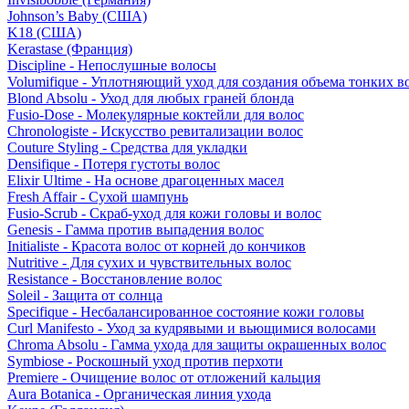
Johnson’s Baby (США)
K18 (США)
Kerastase (Франция)
Discipline - Непослушные волосы
Volumifique - Уплотняющий уход для создания объема тонких в
Blond Absolu - Уход для любых граней блонда
Fusio-Dose - Молекулярные коктейли для волос
Chronologiste - Искусство ревитализации волос
Couture Styling - Средства для укладки
Densifique - Потеря густоты волос
Elixir Ultime - На основе драгоценных масел
Fresh Affair - Сухой шампунь
Fusio-Scrub - Скраб-уход для кожи головы и волос
Genesis - Гамма против выпадения волос
Initialiste - Красота волос от корней до кончиков
Nutritive - Для сухих и чувствительных волос
Resistance - Восстановление волос
Soleil - Защита от солнца
Specifique - Несбалансированное состояние кожи головы
Curl Manifesto - Уход за кудрявыми и вьющимися волосами
Chroma Absolu - Гамма ухода для защиты окрашенных волос
Symbiose - Роскошный уход против перхоти
Premiere - Очищение волос от отложений кальция
Aura Botanica - Органическая линия ухода