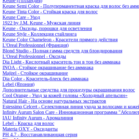
Keune (Голландия)
Keune Semi Color - Полуперманентная краска для волос без амм
Keune Tinta Color - Стойкая краска для волос
Keune Care - Уход
1922 by J.M. Keune - Мужская линия
Keune - Оксиды, порошки для осветления
Keune Style - Коллекция стайлинга
Keune Color Chameleon - Красители прямого действия
L'Oreal Professionnel (Франция)
Blond Studio - Полная гамма средств для блондирования
L'Oreal Professionnel - Оксиды
Dia Light - Кислотный краситель тон в тон без аммиака
INOA - Стойкое окрашивание без аммиака
Majirel - Стойкое окрашивание
Dia Color - Краситель-блеск без аммиака
Lebel (Япония)
Дополнительные средства для процедуры окрашивания волос
Cool Orange - Уход за кожей головы «Холодный апельсин»
Natural Hair - На основе натуральных экстрактов
Estessimo Celcert - Селективная линия ухода за волосами и кож
Infinity Aurum Salon Care - Инновационная программа "Абсолют
IAU Infinity Aurum - Аромалиния
Lebel - Краска для волос
Materia OXY - Оксиданты
PH 4.7 - Восстанавливающая серия