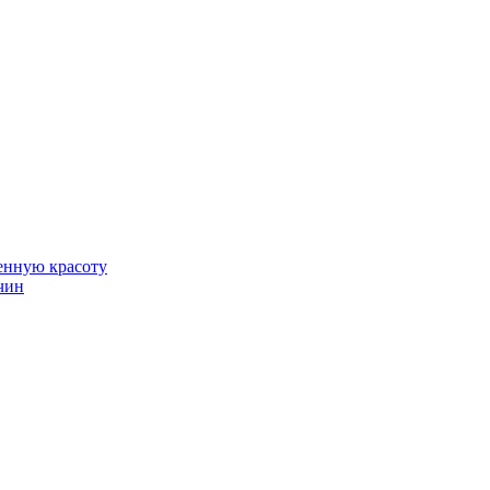
венную красоту
чин