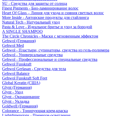
SU - Средства для защиты от солнца
Finest Pigments - Био-ламинирование волос
Heart Of Glass – Линия для ухода и сияния светлых волос
More Inside - Авторские продукты для стайлинга
Natural Tech - Натуральный уход
Pasta & Love - Идеальное бритье и уход за бородой
A SINGLE SHAMPOO
The Circle Chronicles - Маски с мгновенным эффектом
Gehwol (Германия)
Gehwol Med
Gehwol - Пластыри, супинаторы, средства из гель-полимера
Gehwol - Универсальные средства
Gehwol - Профессиональные и специальные средства
Gehwol Fusskraft
Gehwol Gerlasan - Средства для тела
Gehwol Balance
Gehwol Fusskraft Soft Feet
Global Keratin (США)
Glynt (Германия)
Glynt - Уход
Glynt - Окрашивание
Glynt - Укладка
Goldwell (Германия)
Colorance - Тонирующая крем-краска
Lightdimensions - Премиум-осветление