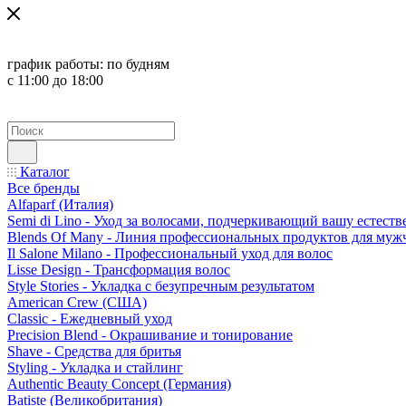
график работы:
по будням
с 11:00 до 18:00
Каталог
Все бренды
Alfaparf (Италия)
Semi di Lino - Уход за волосами, подчеркивающий вашу естест
Blends Of Many - Линия профессиональных продуктов для муж
Il Salone Milano - Профессиональный уход для волос
Lisse Design - Трансформация волос
Style Stories - Укладка с безупречным результатом
American Crew (США)
Classic - Ежедневный уход
Precision Blend - Окрашивание и тонирование
Shave - Средства для бритья
Styling - Укладка и стайлинг
Authentic Beauty Concept (Германия)
Batiste (Великобритания)