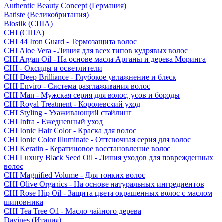
Authentic Beauty Concept (Германия)
Batiste (Великобритания)
Biosilk (США)
CHI (США)
CHI 44 Iron Guard - Термозащита волос
CHI Aloe Vera - Линия для всех типов кудрявых волос
CHI Argan Oil - На основе масла Арганы и дерева Моринга
CHI - Оксиды и осветлители
CHI Deep Brilliance - Глубокое увлажнение и блеск
CHI Enviro - Система разглаживания волос
CHI Man - Мужская серия для волос, усов и бороды
CHI Royal Treatment - Королевский уход
CHI Styling - Ухаживающий стайлинг
CHI Infra - Ежедневный уход
CHI Ionic Hair Color - Краска для волос
CHI Ionic Color Illuminate - Оттеночная серия для волос
CHI Keratin - Кератиновое восстановление волос
CHI Luxury Black Seed Oil - Линия уходов для поврежденных
волос
CHI Magnified Volume - Для тонких волос
CHI Olive Organics - На основе натуральных ингредиентов
CHI Rose Hip Oil - Защита цвета окрашенных волос с маслом
шиповника
CHI Tea Tree Oil - Масло чайного дерева
Davines (Италия)