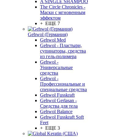
A SINGLE SHAMPOO
The Circle Chronicles -
Маски с мгновенным
эффектом
+ ЕЩЕ 7
Gehwol (Германия)
Gehwol Med
Gehwol - Пластыри,
супинаторы, средства
из гель-полимера
Gehwol -
Универсальные
средства
Gehwol -
Профессиональные и
специальные средства
Gehwol Fusskraft
Gehwol Gerlasan -
Средства для тела
Gehwol Balance
Gehwol Fusskraft Soft
Feet
+ ЕЩЕ 3