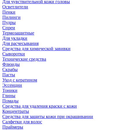
Для чувствительной кожи головы
Осветлители
Пенки
Пилинги
Пудры
Спреи
Термозащитные
Для укладки
Для расчесывания
Средства для химической завивки
Сыворотки
Технические средства
Флюиды
Скрабы
Пасты
Уход с кератином
Эссенции
Тоники
Глины
Помады
Средства для удаления краски с кожи
Концентраты
Средства для защиты кожи при окрашивании
Салфетки для волос
Праймеры