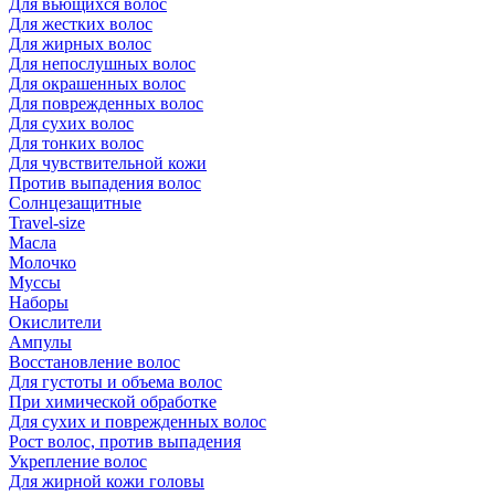
Для вьющихся волос
Для жестких волос
Для жирных волос
Для непослушных волос
Для окрашенных волос
Для поврежденных волос
Для сухих волос
Для тонких волос
Для чувствительной кожи
Против выпадения волос
Солнцезащитные
Travel-size
Масла
Молочко
Муссы
Наборы
Окислители
Ампулы
Восстановление волос
Для густоты и объема волос
При химической обработке
Для сухих и поврежденных волос
Рост волос, против выпадения
Укрепление волос
Для жирной кожи головы