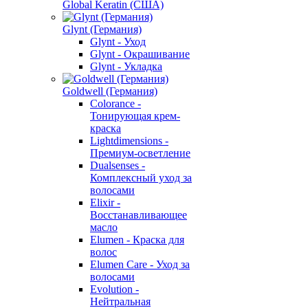
Global Keratin (США)
Glynt (Германия)
Glynt - Уход
Glynt - Окрашивание
Glynt - Укладка
Goldwell (Германия)
Colorance -
Тонирующая крем-
краска
Lightdimensions -
Премиум-осветление
Dualsenses -
Комплексный уход за
волосами
Elixir -
Восстанавливающее
масло
Elumen - Краска для
волос
Elumen Care - Уход за
волосами
Evolution -
Нейтральная