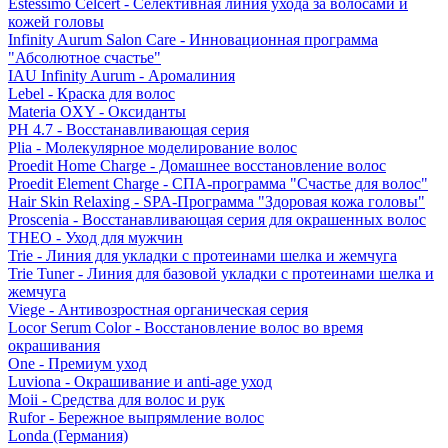
Estessimo Celcert - Селективная линия ухода за волосами и
кожей головы
Infinity Aurum Salon Care - Инновационная программа
"Абсолютное счастье"
IAU Infinity Aurum - Аромалиния
Lebel - Краска для волос
Materia OXY - Оксиданты
PH 4.7 - Восстанавливающая серия
Plia - Молекулярное моделирование волос
Proedit Home Charge - Домашнее восстановление волос
Proedit Element Charge - СПА-программа "Счастье для волос"
Hair Skin Relaxing - SPA-Программа "Здоровая кожа головы"
Proscenia - Восстанавливающая серия для окрашенных волос
THEO - Уход для мужчин
Trie - Линия для укладки с протеинами шелка и жемчуга
Trie Tuner - Линия для базовой укладки с протеинами шелка и
жемчуга
Viege - Антивозростная органическая серия
Locor Serum Color - Восстановление волос во время
окрашивания
One - Премиум уход
Luviona - Окрашивание и anti-age уход
Moii - Средства для волос и рук
Rufor - Бережное выпрямление волос
Londa (Германия)