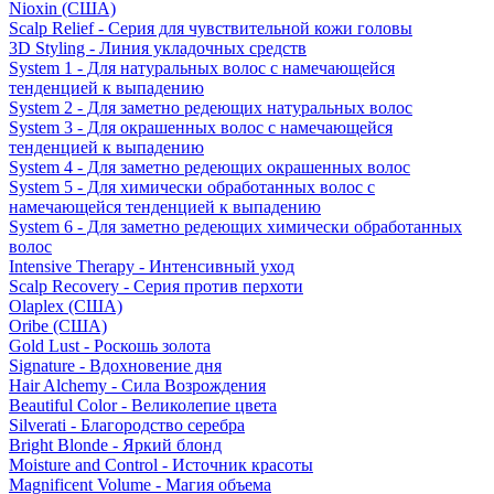
Nioxin (США)
Scalp Relief - Серия для чувствительной кожи головы
3D Styling - Линия укладочных средств
System 1 - Для натуральных волос с намечающейся
тенденцией к выпадению
System 2 - Для заметно редеющих натуральных волос
System 3 - Для окрашенных волос с намечающейся
тенденцией к выпадению
System 4 - Для заметно редеющих окрашенных волос
System 5 - Для химически обработанных волос с
намечающейся тенденцией к выпадению
System 6 - Для заметно редеющих химически обработанных
волос
Intensive Therapy - Интенсивный уход
Scalp Recovery - Серия против перхоти
Olaplex (США)
Oribe (США)
Gold Lust - Роскошь золота
Signature - Вдохновение дня
Hair Alchemy - Сила Возрождения
Beautiful Color - Великолепие цвета
Silverati - Благородство серебра
Bright Blonde - Яркий блонд
Moisture and Control - Источник красоты
Magnificent Volume - Магия объема