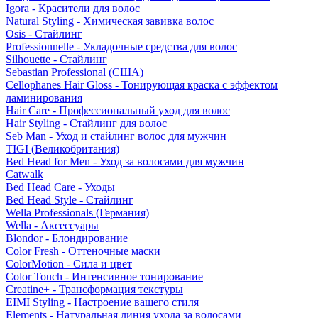
Igora - Красители для волос
Natural Styling - Химическая завивка волос
Osis - Стайлинг
Professionnelle - Укладочные средства для волос
Silhouette - Стайлинг
Sebastian Professional (США)
Cellophanes Hair Gloss - Тонирующая краска с эффектом
ламинирования
Hair Care - Профессиональный уход для волос
Hair Styling - Стайлинг для волос
Seb Man - Уход и стайлинг волос для мужчин
TIGI (Великобритания)
Bed Head for Men - Уход за волосами для мужчин
Catwalk
Bed Head Care - Уходы
Bed Head Style - Стайлинг
Wella Professionals (Германия)
Wella - Аксессуары
Blondor - Блондирование
Color Fresh - Оттеночные маски
ColorMotion - Сила и цвет
Color Touch - Интенсивное тонирование
Creatine+ - Трансформация текстуры
EIMI Styling - Настроение вашего стиля
Elements - Натуральная линия ухода за волосами