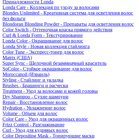
Принадлежности Londa
Londa Care - Коллекция по уходу за волосами
Blondes Unlimited - Креативная система для осветления волос
без фольги
Blondoran Blonding Powder - Препараты для осветления волос
Color Switch - Оттеночная краска прямого действия
Curl & Londa Form - Текстурирование
Londa Color - Окрашивание для волос
Londa Style - Новая коллекция стайлинга
Color Tune - Экспресс-тонер для волос
Matrix (США)
Super Sync - Щелочной безаммиачный краситель
SoColor - Стойкое окрашивание для волос
Moroccanoil (Израиль)
Styling - Стайлинг и укладка
Brushes - Брашинги и расчески
Treatment - Уход за волосами и кожей головы
Dry Shampoo - Сухие шампуни
Repair - Восстановление волос
Hydration - Увлажнение волос
Volume - Объем для волос
Color Care - Уход для окрашенных волос
Frizz Control - Разглаживание
Curl - Уход для кудрявых волос
Color Depositing Mask - Тонирующие маски