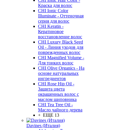
CHI Ionic Hair Color -
Краска для волос
CHI Ionic Color
Illuminate - Оттеночная
серия для волос
CHI Keratin -
Кератиновое
восстановление волос
CHI Luxury Black Seed
Oil - Линия уходов для
поврежденных волос
CHI Magnified Volume -
Для тонких волос
CHI Olive Organics - На
основе натуральных
ингредиентов
CHI Rose Hip Oil -
Защита цвета
окрашенных волос с
маслом шиповника
CHI Tea Tree Oil -
Масло чайного дерева
+ ЕЩЕ 13
Davines (Италия)