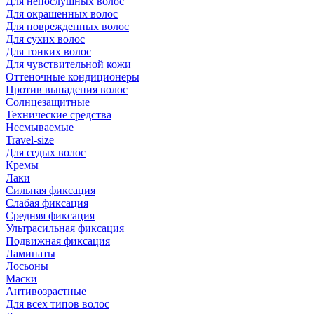
Для непослушных волос
Для окрашенных волос
Для поврежденных волос
Для сухих волос
Для тонких волос
Для чувствительной кожи
Оттеночные кондиционеры
Против выпадения волос
Солнцезащитные
Технические средства
Несмываемые
Travel-size
Для седых волос
Кремы
Лаки
Сильная фиксация
Слабая фиксация
Средняя фиксация
Ультрасильная фиксация
Подвижная фиксация
Ламинаты
Лосьоны
Маски
Антивозрастные
Для всех типов волос