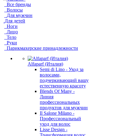
Все бренды
Волосы
Для мужчин
Для детей
Ноги
Лицо
Тело
Руки
Парикмахерские принадлежности
Alfaparf (Италия)
Semi di Lino - Уход за
волосами,
подчеркивающий вашу
естественную красоту
Blends Of Many -
Линия
профессиональных
продуктов для мужчин
Il Salone Milano -
Профессиональный
уход для волос
Lisse Design -
Трансформация волос