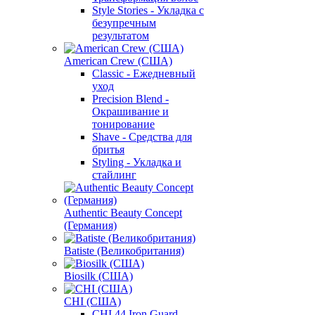
Style Stories - Укладка с
безупречным
результатом
American Crew (США)
Classic - Ежедневный
уход
Precision Blend -
Окрашивание и
тонирование
Shave - Средства для
бритья
Styling - Укладка и
стайлинг
Authentic Beauty Concept
(Германия)
Batiste (Великобритания)
Biosilk (США)
CHI (США)
CHI 44 Iron Guard -