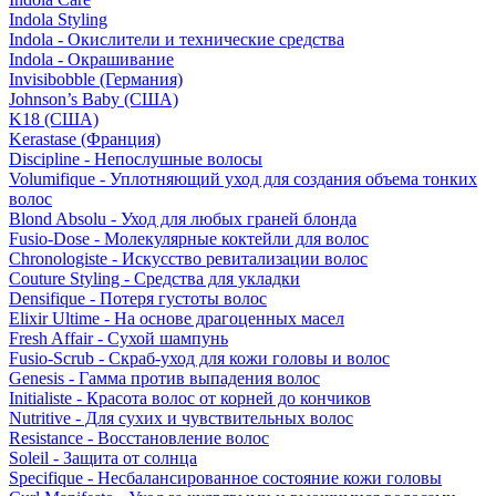
Indola Styling
Indola - Окислители и технические средства
Indola - Окрашивание
Invisibobble (Германия)
Johnson’s Baby (США)
K18 (США)
Kerastase (Франция)
Discipline - Непослушные волосы
Volumifique - Уплотняющий уход для создания объема тонких
волос
Blond Absolu - Уход для любых граней блонда
Fusio-Dose - Молекулярные коктейли для волос
Chronologiste - Искусство ревитализации волос
Couture Styling - Средства для укладки
Densifique - Потеря густоты волос
Elixir Ultime - На основе драгоценных масел
Fresh Affair - Сухой шампунь
Fusio-Scrub - Скраб-уход для кожи головы и волос
Genesis - Гамма против выпадения волос
Initialiste - Красота волос от корней до кончиков
Nutritive - Для сухих и чувствительных волос
Resistance - Восстановление волос
Soleil - Защита от солнца
Specifique - Несбалансированное состояние кожи головы