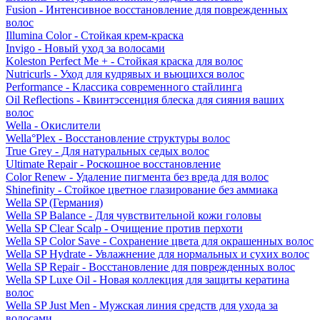
Fusion - Интенсивное восстановление для поврежденных
волос
Illumina Color - Стойкая крем-краска
Invigo - Новый уход за волосами
Koleston Perfect Me + - Стойкая краска для волос
Nutricurls - Уход для кудрявых и вьющихся волос
Performance - Классика современного стайлинга
Oil Reflections - Квинтэссенция блеска для сияния ваших
волос
Wella - Окислители
Wella°Plex - Восстановление структуры волос
True Grey - Для натуральных седых волос
Ultimate Repair - Роскошное восстановление
Color Renew - Удаление пигмента без вреда для волос
Shinefinity - Стойкое цветное глазирование без аммиака
Wella SP (Германия)
Wella SP Balance - Для чувствительной кожи головы
Wella SP Clear Scalp - Очищение против перхоти
Wella SP Color Save - Сохранение цвета для окрашенных волос
Wella SP Hydrate - Увлажнение для нормальных и сухих волос
Wella SP Repair - Восстановление для поврежденных волос
Wella SP Luxe Oil - Новая коллекция для защиты кератина
волос
Wella SP Just Men - Мужская линия средств для ухода за
волосами