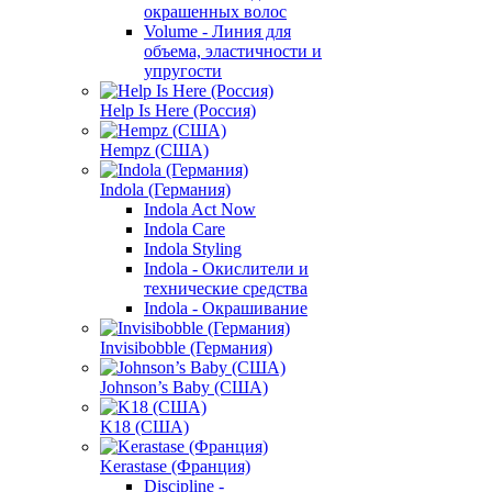
окрашенных волос
Volume - Линия для
объема, эластичности и
упругости
Help Is Here (Россия)
Hempz (США)
Indola (Германия)
Indola Act Now
Indola Care
Indola Styling
Indola - Окислители и
технические средства
Indola - Окрашивание
Invisibobble (Германия)
Johnson’s Baby (США)
K18 (США)
Kerastase (Франция)
Discipline -