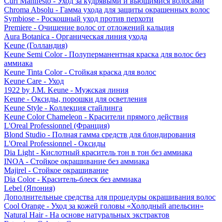
Curl Manifesto - Уход за кудрявыми и вьющимися волосами
Chroma Absolu - Гамма ухода для защиты окрашенных волос
Symbiose - Роскошный уход против перхоти
Premiere - Очищение волос от отложений кальция
Aura Botanica - Органическая линия ухода
Keune (Голландия)
Keune Semi Color - Полуперманентная краска для волос без
аммиака
Keune Tinta Color - Стойкая краска для волос
Keune Care - Уход
1922 by J.M. Keune - Мужская линия
Keune - Оксиды, порошки для осветления
Keune Style - Коллекция стайлинга
Keune Color Chameleon - Красители прямого действия
L'Oreal Professionnel (Франция)
Blond Studio - Полная гамма средств для блондирования
L'Oreal Professionnel - Оксиды
Dia Light - Кислотный краситель тон в тон без аммиака
INOA - Стойкое окрашивание без аммиака
Majirel - Стойкое окрашивание
Dia Color - Краситель-блеск без аммиака
Lebel (Япония)
Дополнительные средства для процедуры окрашивания волос
Cool Orange - Уход за кожей головы «Холодный апельсин»
Natural Hair - На основе натуральных экстрактов