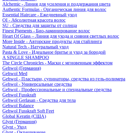
Alchemic - Линия для усиления и поддержания цвета
Authentic Formulas - Органическая линия для волос
Essential Haircare - Eжедневный уход
OI - Абсолютная красота волос
SU - Средства для защиты от солнца
Finest Pigments - Био-ламинирование волос
Heart Of Glass – Линия для ухода и сияния светлых волос
More Inside - Авторские продукты для стайлинга
Natural Tech - Натуральный уход
Pasta & Love - Идеальное бритье и уход за бородой
A SINGLE SHAMPOO
The Circle Chronicles - Маски с мгновенным эффектом
Gehwol (Германия)
Gehwol Med
Gehwol - Пластыри, супинаторы, средства из гель-полимера
Gehwol - Универсальные средства
Gehwol - Профессиональные и специальные средства
Gehwol Fusskraft
Gehwol Gerlasan - Средства для тела
Gehwol Balance
Gehwol Fusskraft Soft Feet
Global Keratin (США)
Glynt (Германия)
Glynt - Уход
Glynt - Окрашивание