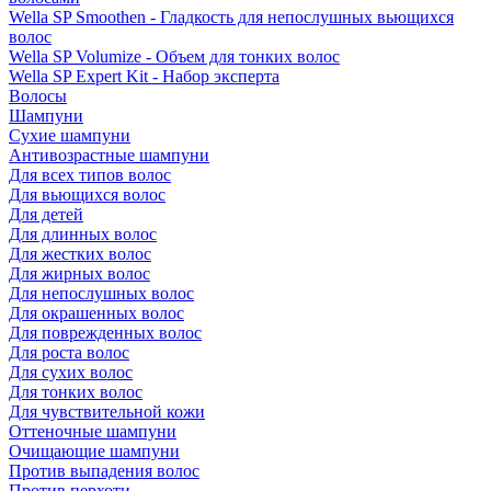
Wella SP Smoothen - Гладкость для непослушных вьющихся
волос
Wella SP Volumize - Объем для тонких волос
Wella SP Expert Kit - Набор эксперта
Волосы
Шампуни
Сухие шампуни
Антивозрастные шампуни
Для всех типов волос
Для вьющихся волос
Для детей
Для длинных волос
Для жестких волос
Для жирных волос
Для непослушных волос
Для окрашенных волос
Для поврежденных волос
Для роста волос
Для сухих волос
Для тонких волос
Для чувствительной кожи
Оттеночные шампуни
Очищающие шампуни
Против выпадения волос
Против перхоти