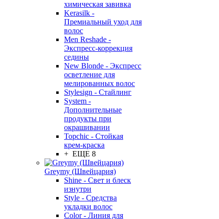
химическая завивка
Kerasilk -
Премиальный уход для
волос
Men Reshade -
Экспресс-коррекция
седины
New Blonde - Экспресс
осветление для
мелированных волос
Stylesign - Стайлинг
System -
Дополнительные
продукты при
окрашивании
Topchic - Стойкая
крем-краска
+ ЕЩЕ 8
Greymy (Швейцария)
Shine - Свет и блеск
изнутри
Style - Средства
укладки волос
Color - Линия для