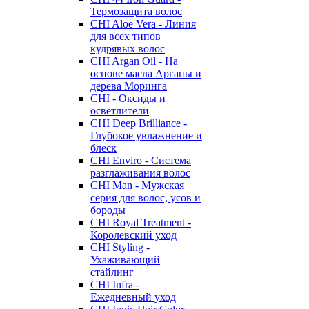
Термозащита волос
CHI Aloe Vera - Линия
для всех типов
кудрявых волос
CHI Argan Oil - На
основе масла Арганы и
дерева Моринга
CHI - Оксиды и
осветлители
CHI Deep Brilliance -
Глубокое увлажнение и
блеск
CHI Enviro - Система
разглаживания волос
CHI Man - Мужская
серия для волос, усов и
бороды
CHI Royal Treatment -
Королевский уход
CHI Styling -
Ухаживающий
стайлинг
CHI Infra -
Ежедневный уход