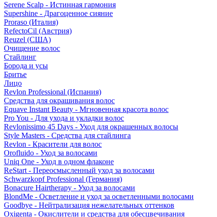
Serene Scalp - Истинная гармония
Supershine - Драгоценное сияние
Proraso (Италия)
RefectoCil (Австрия)
Reuzel (США)
Очищение волос
Стайлинг
Борода и усы
Бритье
Лицо
Revlon Professional (Испания)
Средства для окрашивания волос
Equave Instant Beauty - Мгновенная красота волос
Pro You - Для ухода и укладки волос
Revlonissimo 45 Days - Уход для окрашенных волосы
Style Masters - Средства для стайлинга
Revlon - Красители для волос
Orofluido - Уход за волосами
Uniq One - Уход в одном флаконе
ReStart - Переосмысленный уход за волосами
Schwarzkopf Professional (Германия)
Bonacure Hairtherapy - Уход за волосами
BlondMe - Осветление и уход за осветленными волосами
Goodbye - Нейтрализация нежелательных оттенков
Oxigenta - Окислители и средства для обесцвечивания