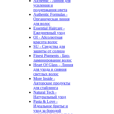
Alchemic - Линия для
усиления и
поддержания цвета
Authentic Formulas -
Органическая линия
для волос
Essential Haircare -
Eжедневный уход
OI - Абсолютная
красота волос
SU - Средства для
защиты от солнца
Finest Pigments - Био-
ламинирование волос
Heart Of Glass – Линия
для ухода и сияния
светлых волос
More Inside -
Авторские продукты
для стайлинга
Natural Tech -
Натуральный уход
Pasta & Love -
Идеальное бритье и
уход за бородой