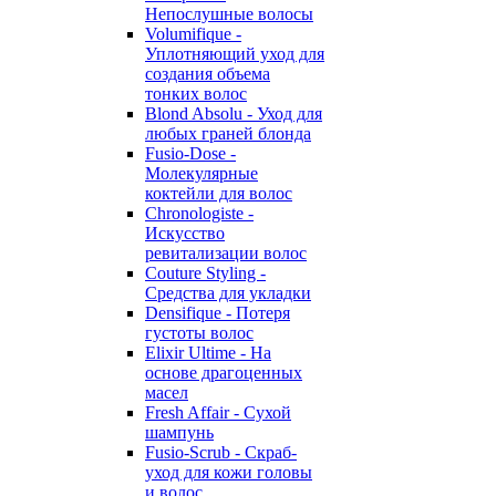
Непослушные волосы
Volumifique -
Уплотняющий уход для
создания объема
тонких волос
Blond Absolu - Уход для
любых граней блонда
Fusio-Dose -
Молекулярные
коктейли для волос
Chronologiste -
Искусство
ревитализации волос
Couture Styling -
Средства для укладки
Densifique - Потеря
густоты волос
Elixir Ultime - На
основе драгоценных
масел
Fresh Affair - Сухой
шампунь
Fusio-Scrub - Скраб-
уход для кожи головы
и волос