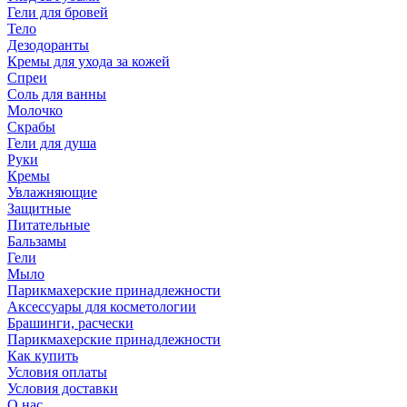
Гели для бровей
Тело
Дезодоранты
Кремы для ухода за кожей
Спреи
Соль для ванны
Молочко
Скрабы
Гели для душа
Руки
Кремы
Увлажняющие
Защитные
Питательные
Бальзамы
Гели
Мыло
Парикмахерские принадлежности
Аксессуары для косметологии
Брашинги, расчески
Парикмахерские принадлежности
Как купить
Условия оплаты
Условия доставки
О нас