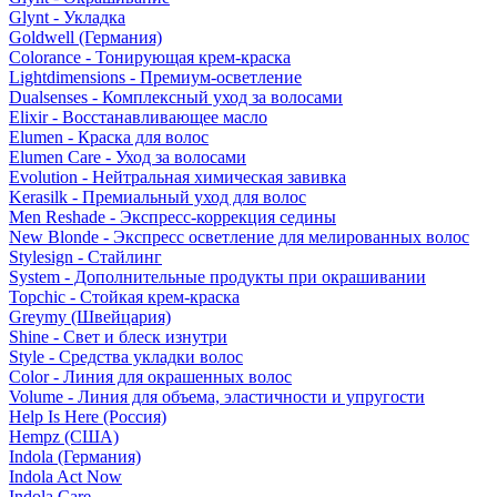
Glynt - Укладка
Goldwell (Германия)
Colorance - Тонирующая крем-краска
Lightdimensions - Премиум-осветление
Dualsenses - Комплексный уход за волосами
Elixir - Восстанавливающее масло
Elumen - Краска для волос
Elumen Care - Уход за волосами
Evolution - Нейтральная химическая завивка
Kerasilk - Премиальный уход для волос
Men Reshade - Экспресс-коррекция седины
New Blonde - Экспресс осветление для мелированных волос
Stylesign - Стайлинг
System - Дополнительные продукты при окрашивании
Topchic - Стойкая крем-краска
Greymy (Швейцария)
Shine - Свет и блеск изнутри
Style - Средства укладки волос
Color - Линия для окрашенных волос
Volume - Линия для объема, эластичности и упругости
Help Is Here (Россия)
Hempz (США)
Indola (Германия)
Indola Act Now
Indola Care