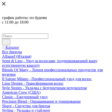
график работы:
по будням
с 11:00 до 18:00
Каталог
Все бренды
Alfaparf (Италия)
Semi di Lino - Уход за волосами, подчеркивающий вашу
естественную красоту
Blends Of Many - Линия профессиональных продуктов для
мужчин
Il Salone Milano - Профессиональный уход для волос
Lisse Design - Трансформация волос
Style Stories - Укладка с безупречным результатом
American Crew (США)
Classic - Ежедневный уход
Precision Blend - Окрашивание и тонирование
Shave - Средства для бритья
Styling - Укладка и стайлинг