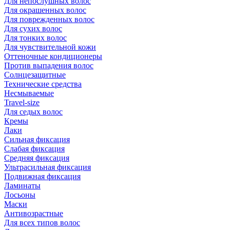
Для непослушных волос
Для окрашенных волос
Для поврежденных волос
Для сухих волос
Для тонких волос
Для чувствительной кожи
Оттеночные кондиционеры
Против выпадения волос
Солнцезащитные
Технические средства
Несмываемые
Travel-size
Для седых волос
Кремы
Лаки
Сильная фиксация
Слабая фиксация
Средняя фиксация
Ультрасильная фиксация
Подвижная фиксация
Ламинаты
Лосьоны
Маски
Антивозрастные
Для всех типов волос