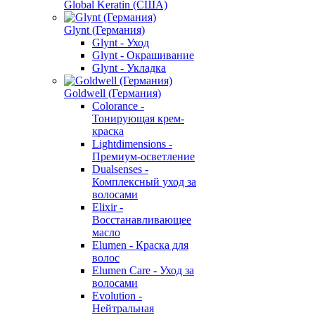
Global Keratin (США)
Glynt (Германия)
Glynt - Уход
Glynt - Окрашивание
Glynt - Укладка
Goldwell (Германия)
Colorance -
Тонирующая крем-
краска
Lightdimensions -
Премиум-осветление
Dualsenses -
Комплексный уход за
волосами
Elixir -
Восстанавливающее
масло
Elumen - Краска для
волос
Elumen Care - Уход за
волосами
Evolution -
Нейтральная