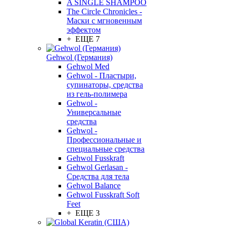
A SINGLE SHAMPOO
The Circle Chronicles -
Маски с мгновенным
эффектом
+ ЕЩЕ 7
Gehwol (Германия)
Gehwol Med
Gehwol - Пластыри,
супинаторы, средства
из гель-полимера
Gehwol -
Универсальные
средства
Gehwol -
Профессиональные и
специальные средства
Gehwol Fusskraft
Gehwol Gerlasan -
Средства для тела
Gehwol Balance
Gehwol Fusskraft Soft
Feet
+ ЕЩЕ 3