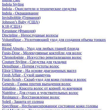
Indola Styling
Indola - Окислители и технические средства
Indola - Окрашивание
Invisibobble (Германия)
Johnson’s Baby (США)
K18 (США)
Kerastase (Франция)
Discipline - Непослушные волосы
Volumifique - Уплотняющий уход для создания объема тонких
волос
Blond Absolu - Уход для любых граней блонда
Fusio-Dose - Молекулярные коктейли для волос
Chronologiste - Искусство ревитализации волос
Couture Styling - Средства для укладки
Densifique - Потеря густоты волос
Elixir Ultime - На основе драгоценных масел
Fresh Affair - Сухой шампунь
Fusio-Scrub - Скраб-уход для кожи головы и волос
Genesis - Гамма против выпадения волос
Initialiste - Красота волос от корней до кончиков
Nutritive - Для сухих и чувствительных волос
Resistance - Восстановление волос
Soleil - Защита от солнца
Specifique - Несбалансированное состояние кожи головы