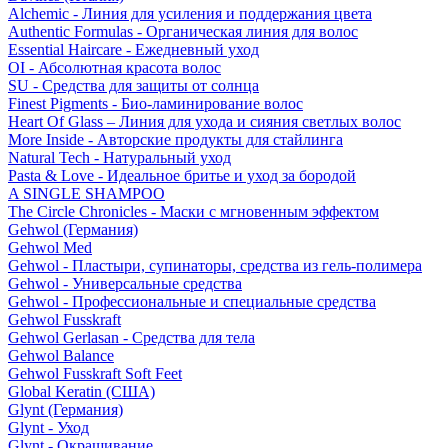
Alchemic - Линия для усиления и поддержания цвета
Authentic Formulas - Органическая линия для волос
Essential Haircare - Eжедневный уход
OI - Абсолютная красота волос
SU - Средства для защиты от солнца
Finest Pigments - Био-ламинирование волос
Heart Of Glass – Линия для ухода и сияния светлых волос
More Inside - Авторские продукты для стайлинга
Natural Tech - Натуральный уход
Pasta & Love - Идеальное бритье и уход за бородой
A SINGLE SHAMPOO
The Circle Chronicles - Маски с мгновенным эффектом
Gehwol (Германия)
Gehwol Med
Gehwol - Пластыри, супинаторы, средства из гель-полимера
Gehwol - Универсальные средства
Gehwol - Профессиональные и специальные средства
Gehwol Fusskraft
Gehwol Gerlasan - Средства для тела
Gehwol Balance
Gehwol Fusskraft Soft Feet
Global Keratin (США)
Glynt (Германия)
Glynt - Уход
Glynt - Окрашивание