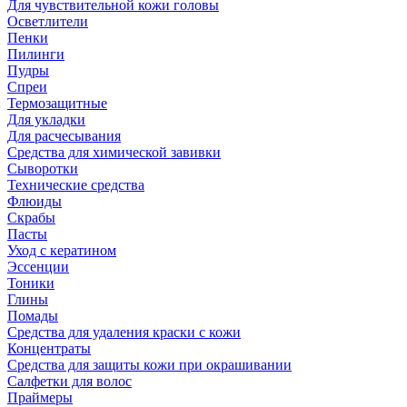
Для чувствительной кожи головы
Осветлители
Пенки
Пилинги
Пудры
Спреи
Термозащитные
Для укладки
Для расчесывания
Средства для химической завивки
Сыворотки
Технические средства
Флюиды
Скрабы
Пасты
Уход с кератином
Эссенции
Тоники
Глины
Помады
Средства для удаления краски с кожи
Концентраты
Средства для защиты кожи при окрашивании
Салфетки для волос
Праймеры