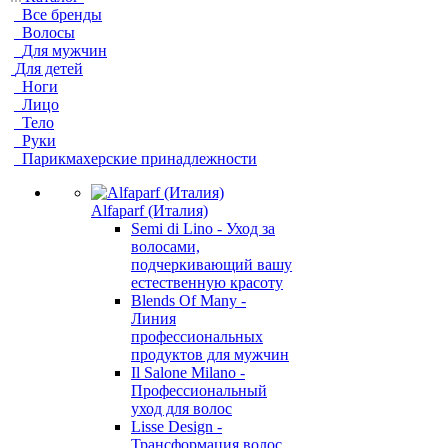
Все бренды
Волосы
Для мужчин
Для детей
Ноги
Лицо
Тело
Руки
Парикмахерские принадлежности
Alfaparf (Италия)
Semi di Lino - Уход за
волосами,
подчеркивающий вашу
естественную красоту
Blends Of Many -
Линия
профессиональных
продуктов для мужчин
Il Salone Milano -
Профессиональный
уход для волос
Lisse Design -
Трансформация волос