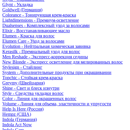
Glynt - Укладка
Goldwell (Германия)
Colorance - Тонирующая крем-краска
Lightdimensions - Премиум-осветление
Dualsenses - Комплексный уход за волосами
Elixir - Восстанавливающее масло
Elumen - Краска для волос
Elumen Care - Уход за волосами
Evolution - Нейтральная химическая завивка
Kerasilk - Премиальный уход для волос
Men Reshade - Экспресс-коррекция седины
New Blonde - Экспресс осветление для мелированных волос
Stylesign - Стайлинг
System - Дополнительные продукты при окрашивании
Topchic - Стойкая крем-краска
Greymy (Швейцария)
Shine - Свет и блеск изнутри
Style - Средства укладки волос
Color - Линия для окрашенных волос
Volume - Линия для объема, эластичности и упругости
Help Is Here (Россия)
Hempz (США)
Indola (Германия)
Indola Act Now
Indola Care