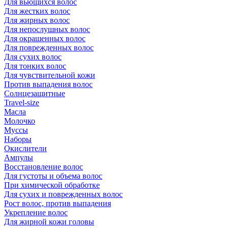
Для вьющихся волос
Для жестких волос
Для жирных волос
Для непослушных волос
Для окрашенных волос
Для поврежденных волос
Для сухих волос
Для тонких волос
Для чувствительной кожи
Против выпадения волос
Солнцезащитные
Travel-size
Масла
Молочко
Муссы
Наборы
Окислители
Ампулы
Восстановление волос
Для густоты и объема волос
При химической обработке
Для сухих и поврежденных волос
Рост волос, против выпадения
Укрепление волос
Для жирной кожи головы