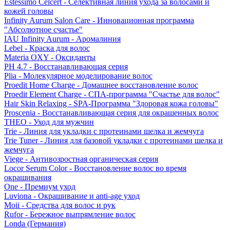
Estessimo Celcert - Селективная линия ухода за волосами и
кожей головы
Infinity Aurum Salon Care - Инновационная программа
"Абсолютное счастье"
IAU Infinity Aurum - Аромалиния
Lebel - Краска для волос
Materia OXY - Оксиданты
PH 4.7 - Восстанавливающая серия
Plia - Молекулярное моделирование волос
Proedit Home Charge - Домашнее восстановление волос
Proedit Element Charge - СПА-программа "Счастье для волос"
Hair Skin Relaxing - SPA-Программа "Здоровая кожа головы"
Proscenia - Восстанавливающая серия для окрашенных волос
THEO - Уход для мужчин
Trie - Линия для укладки с протеинами шелка и жемчуга
Trie Tuner - Линия для базовой укладки с протеинами шелка и
жемчуга
Viege - Антивозростная органическая серия
Locor Serum Color - Восстановление волос во время
окрашивания
One - Премиум уход
Luviona - Окрашивание и anti-age уход
Moii - Средства для волос и рук
Rufor - Бережное выпрямление волос
Londa (Германия)