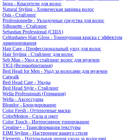
Igora - Красители для волос
Natural Styling - Химическая завивка волос
Osis - Стайлинг
Professionnelle - Укладочные средства для волос
Silhouette - Стайлинг
Sebastian Professional (США)
Cellophanes Hair Gloss - Тонирующая краска с эффектом
ламинирования
Hair Care - Профессиональный уход для волос
Hair Styling - Стайлинг для волос
Seb Man - Уход и стайлинг волос для мужчин
TIGI (Великобритания)
Bed Head for Men - Уход за волосами для мужчин
Catwalk
Bed Head Care - Уходы
Bed Head Style - Стайлинг
Wella Professionals (Германия)
Wella - Аксессуары
Blondor - Блондирование
Color Fresh - Оттеночные маски
ColorMotion - Сила и цвет
Color Touch - Интенсивное тонирование
Creatine+ - Трансформация текстуры
EIMI Styling - Настроение вашего стиля
Elements - Натуральная линия ухода за волосами