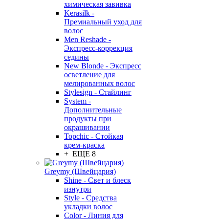
химическая завивка
Kerasilk -
Премиальный уход для
волос
Men Reshade -
Экспресс-коррекция
седины
New Blonde - Экспресс
осветление для
мелированных волос
Stylesign - Стайлинг
System -
Дополнительные
продукты при
окрашивании
Topchic - Стойкая
крем-краска
+ ЕЩЕ 8
Greymy (Швейцария)
Shine - Свет и блеск
изнутри
Style - Средства
укладки волос
Color - Линия для