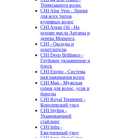
Термозащита волос
CHI Aloe Vera - Линия
для всех типов
кудрявых волос
CHI Argan Oil - На
основе масла Арганы и
дерева Моринга
CHI - Оксиды и
осветлители
CHI Deep Brilliance -
Глубокое увлажнение и
блеск
CHI Enviro - Система
разглаживания волос
CHI Man - Мужская
серия для волос, усов и
бороды
CHI Royal Treatment -
Королевский уход
CHI Styling -
Ухаживающий
стайлинг
CHI Infra -
Ежедневный уход