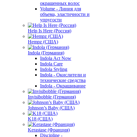
окрашенных волос
Volume - Линия для
объема, эластичности и
упругости
Help Is Here (Россия)
Hempz (США)
Indola (Германия)
Indola Act Now
Indola Care
Indola Styling
Indola - Окислители и
технические средства
Indola - Окрашивание
Invisibobble (Германия)
Johnson’s Baby (США)
K18 (США)
Kerastase (Франция)
Discipline -