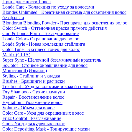
Принадлежности Londa
Londa Care - Коллекция по уходу за волосами
Blondes Unlimited - Креативная система для осветления волос
без фольги
Blondoran Blonding Powder - Препараты для осветления волос
Color Switch - Оттеночная краска прямого действия
Curl & Londa Form - Текстурирование
Londa Color - Окрашивание для волос
Londa Style - Новая коллекция стайлинга
Color Tune - Экспресс-тонер для волос
Matrix (США)
Super Sync - Щелочной безаммиачный краситель
SoColor - Стойкое окрашивание для волос
Moroccanoil (Израиль)
Styling - Стайлинг и укладка
Brushes - Брашинги и расчески
Treatment - Уход за волосами и кожей головы
Dry Shampoo - Сухие шампуни
Repair - Восстановление волос
Hydration - Увлажнение волос
Volume - Объем для волос
Color Care - Уход для окрашенных волос
Frizz Control - Разглаживание
Curl - Уход для кудрявых волос
Color Depositing Mask - Тонирующие маски