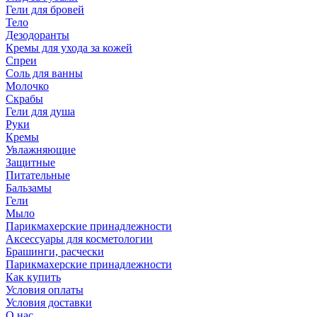
Гели для бровей
Тело
Дезодоранты
Кремы для ухода за кожей
Спреи
Соль для ванны
Молочко
Скрабы
Гели для душа
Руки
Кремы
Увлажняющие
Защитные
Питательные
Бальзамы
Гели
Мыло
Парикмахерские принадлежности
Аксессуары для косметологии
Брашинги, расчески
Парикмахерские принадлежности
Как купить
Условия оплаты
Условия доставки
О нас