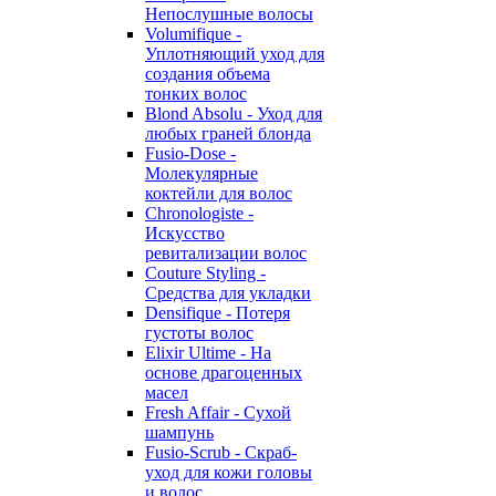
Непослушные волосы
Volumifique -
Уплотняющий уход для
создания объема
тонких волос
Blond Absolu - Уход для
любых граней блонда
Fusio-Dose -
Молекулярные
коктейли для волос
Chronologiste -
Искусство
ревитализации волос
Couture Styling -
Средства для укладки
Densifique - Потеря
густоты волос
Elixir Ultime - На
основе драгоценных
масел
Fresh Affair - Сухой
шампунь
Fusio-Scrub - Скраб-
уход для кожи головы
и волос