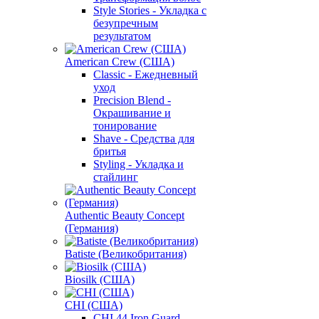
Style Stories - Укладка с
безупречным
результатом
American Crew (США)
Classic - Ежедневный
уход
Precision Blend -
Окрашивание и
тонирование
Shave - Средства для
бритья
Styling - Укладка и
стайлинг
Authentic Beauty Concept
(Германия)
Batiste (Великобритания)
Biosilk (США)
CHI (США)
CHI 44 Iron Guard -