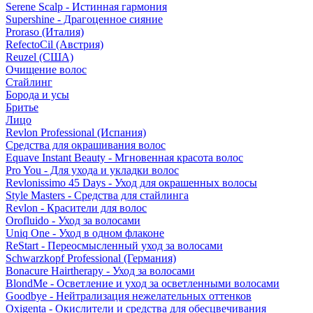
Serene Scalp - Истинная гармония
Supershine - Драгоценное сияние
Proraso (Италия)
RefectoCil (Австрия)
Reuzel (США)
Очищение волос
Стайлинг
Борода и усы
Бритье
Лицо
Revlon Professional (Испания)
Средства для окрашивания волос
Equave Instant Beauty - Мгновенная красота волос
Pro You - Для ухода и укладки волос
Revlonissimo 45 Days - Уход для окрашенных волосы
Style Masters - Средства для стайлинга
Revlon - Красители для волос
Orofluido - Уход за волосами
Uniq One - Уход в одном флаконе
ReStart - Переосмысленный уход за волосами
Schwarzkopf Professional (Германия)
Bonacure Hairtherapy - Уход за волосами
BlondMe - Осветление и уход за осветленными волосами
Goodbye - Нейтрализация нежелательных оттенков
Oxigenta - Окислители и средства для обесцвечивания