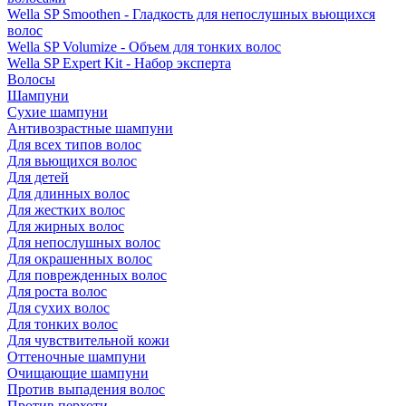
Wella SP Smoothen - Гладкость для непослушных вьющихся
волос
Wella SP Volumize - Объем для тонких волос
Wella SP Expert Kit - Набор эксперта
Волосы
Шампуни
Сухие шампуни
Антивозрастные шампуни
Для всех типов волос
Для вьющихся волос
Для детей
Для длинных волос
Для жестких волос
Для жирных волос
Для непослушных волос
Для окрашенных волос
Для поврежденных волос
Для роста волос
Для сухих волос
Для тонких волос
Для чувствительной кожи
Оттеночные шампуни
Очищающие шампуни
Против выпадения волос
Против перхоти