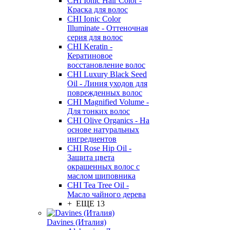
CHI Ionic Hair Color -
Краска для волос
CHI Ionic Color
Illuminate - Оттеночная
серия для волос
CHI Keratin -
Кератиновое
восстановление волос
CHI Luxury Black Seed
Oil - Линия уходов для
поврежденных волос
CHI Magnified Volume -
Для тонких волос
CHI Olive Organics - На
основе натуральных
ингредиентов
CHI Rose Hip Oil -
Защита цвета
окрашенных волос с
маслом шиповника
CHI Tea Tree Oil -
Масло чайного дерева
+ ЕЩЕ 13
Davines (Италия)