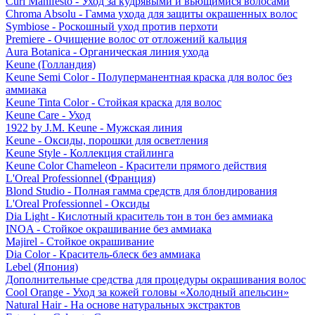
Curl Manifesto - Уход за кудрявыми и вьющимися волосами
Chroma Absolu - Гамма ухода для защиты окрашенных волос
Symbiose - Роскошный уход против перхоти
Premiere - Очищение волос от отложений кальция
Aura Botanica - Органическая линия ухода
Keune (Голландия)
Keune Semi Color - Полуперманентная краска для волос без
аммиака
Keune Tinta Color - Стойкая краска для волос
Keune Care - Уход
1922 by J.M. Keune - Мужская линия
Keune - Оксиды, порошки для осветления
Keune Style - Коллекция стайлинга
Keune Color Chameleon - Красители прямого действия
L'Oreal Professionnel (Франция)
Blond Studio - Полная гамма средств для блондирования
L'Oreal Professionnel - Оксиды
Dia Light - Кислотный краситель тон в тон без аммиака
INOA - Стойкое окрашивание без аммиака
Majirel - Стойкое окрашивание
Dia Color - Краситель-блеск без аммиака
Lebel (Япония)
Дополнительные средства для процедуры окрашивания волос
Cool Orange - Уход за кожей головы «Холодный апельсин»
Natural Hair - На основе натуральных экстрактов