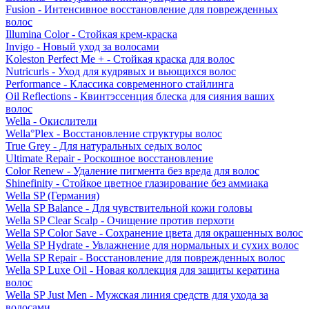
Fusion - Интенсивное восстановление для поврежденных
волос
Illumina Color - Стойкая крем-краска
Invigo - Новый уход за волосами
Koleston Perfect Me + - Стойкая краска для волос
Nutricurls - Уход для кудрявых и вьющихся волос
Performance - Классика современного стайлинга
Oil Reflections - Квинтэссенция блеска для сияния ваших
волос
Wella - Окислители
Wella°Plex - Восстановление структуры волос
True Grey - Для натуральных седых волос
Ultimate Repair - Роскошное восстановление
Color Renew - Удаление пигмента без вреда для волос
Shinefinity - Стойкое цветное глазирование без аммиака
Wella SP (Германия)
Wella SP Balance - Для чувствительной кожи головы
Wella SP Clear Scalp - Очищение против перхоти
Wella SP Color Save - Сохранение цвета для окрашенных волос
Wella SP Hydrate - Увлажнение для нормальных и сухих волос
Wella SP Repair - Восстановление для поврежденных волос
Wella SP Luxe Oil - Новая коллекция для защиты кератина
волос
Wella SP Just Men - Мужская линия средств для ухода за
волосами