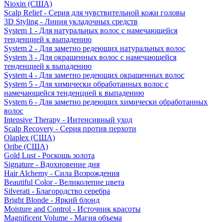
Nioxin (США)
Scalp Relief - Серия для чувствительной кожи головы
3D Styling - Линия укладочных средств
System 1 - Для натуральных волос с намечающейся
тенденцией к выпадению
System 2 - Для заметно редеющих натуральных волос
System 3 - Для окрашенных волос с намечающейся
тенденцией к выпадению
System 4 - Для заметно редеющих окрашенных волос
System 5 - Для химически обработанных волос с
намечающейся тенденцией к выпадению
System 6 - Для заметно редеющих химически обработанных
волос
Intensive Therapy - Интенсивный уход
Scalp Recovery - Серия против перхоти
Olaplex (США)
Oribe (США)
Gold Lust - Роскошь золота
Signature - Вдохновение дня
Hair Alchemy - Сила Возрождения
Beautiful Color - Великолепие цвета
Silverati - Благородство серебра
Bright Blonde - Яркий блонд
Moisture and Control - Источник красоты
Magnificent Volume - Магия объема