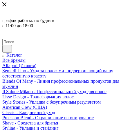
график работы:
по будням
с 11:00 до 18:00
Каталог
Все бренды
Alfaparf (Италия)
Semi di Lino - Уход за волосами, подчеркивающий вашу
естественную красоту
Blends Of Many - Линия профессиональных продуктов для
мужчин
Il Salone Milano - Профессиональный уход для волос
Lisse Design - Трансформация волос
Style Stories - Укладка с безупречным результатом
American Crew (США)
Classic - Ежедневный уход
Precision Blend - Окрашивание и тонирование
Shave - Средства для бритья
Styling - Укладка и стайлинг