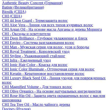
Authentic Beauty Concept (Германия)
Batiste (Великобритания)
Biosilk (США)
CHI (США)
CHI 44 Iron Guard - Термозащита волос
CHI Aloe Vera - Линия для всех типов кудрявых волос
CHI Argan Oil - На основе масла Арганы и дерева Моринга
CHI - Оксиды и осветлители
CHI Deep Brilliance - Глубокое увлажнение и блеск
CHI Enviro - Система разглаживания волос
CHI Man - Мужская серия для волос, усов и бороды
CHI Royal Treatment - Королевский уход
CHI Styling - Ухаживающий стайлинг
CHI Infra - Ежедневный уход
CHI Ionic Hair Color - Краска для волос
CHI Ionic Color Illuminate - Оттеночная серия для волос
CHI Keratin - Кератиновое восстановление волос
CHI Luxury Black Seed Oil - Линия уходов для поврежденных
волос
CHI Magnified Volume - Для тонких волос
CHI Olive Organics - На основе натуральных ингредиентов
CHI Rose Hip Oil - Защита цвета окрашенных волос с маслом
шиповника
CHI Tea Tree Oil - Масло чайного дерева
Davines (Италия)