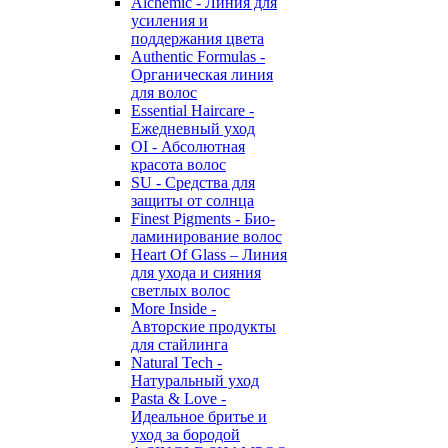
Alchemic - Линия для
усиления и
поддержания цвета
Authentic Formulas -
Органическая линия
для волос
Essential Haircare -
Eжедневный уход
OI - Абсолютная
красота волос
SU - Средства для
защиты от солнца
Finest Pigments - Био-
ламинирование волос
Heart Of Glass – Линия
для ухода и сияния
светлых волос
More Inside -
Авторские продукты
для стайлинга
Natural Tech -
Натуральный уход
Pasta & Love -
Идеальное бритье и
уход за бородой