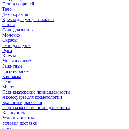
Гели для бровей
Тело
Дезодоранты
Кремы для ухода за кожей
Спреи
Соль для ванны
Молочко
Скрабы
Гели для душа
Руки
Кремы
Увлажняющие
Защитные
Питательные
Бальзамы
Гели
Мыло
Парикмахерские принадлежности
Аксессуары для косметологии
Брашинги, расчески
Парикмахерские принадлежности
Как купить
Условия оплаты
Условия доставки
О нас