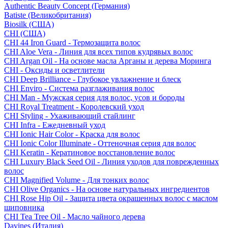
Authentic Beauty Concept (Германия)
Batiste (Великобритания)
Biosilk (США)
CHI (США)
CHI 44 Iron Guard - Термозащита волос
CHI Aloe Vera - Линия для всех типов кудрявых волос
CHI Argan Oil - На основе масла Арганы и дерева Моринга
CHI - Оксиды и осветлители
CHI Deep Brilliance - Глубокое увлажнение и блеск
CHI Enviro - Система разглаживания волос
CHI Man - Мужская серия для волос, усов и бороды
CHI Royal Treatment - Королевский уход
CHI Styling - Ухаживающий стайлинг
CHI Infra - Ежедневный уход
CHI Ionic Hair Color - Краска для волос
CHI Ionic Color Illuminate - Оттеночная серия для волос
CHI Keratin - Кератиновое восстановление волос
CHI Luxury Black Seed Oil - Линия уходов для поврежденных
волос
CHI Magnified Volume - Для тонких волос
CHI Olive Organics - На основе натуральных ингредиентов
CHI Rose Hip Oil - Защита цвета окрашенных волос с маслом
шиповника
CHI Tea Tree Oil - Масло чайного дерева
Davines (Италия)