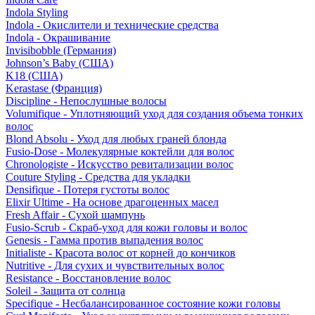
Indola Styling
Indola - Окислители и технические средства
Indola - Окрашивание
Invisibobble (Германия)
Johnson’s Baby (США)
K18 (США)
Kerastase (Франция)
Discipline - Непослушные волосы
Volumifique - Уплотняющий уход для создания объема тонких
волос
Blond Absolu - Уход для любых граней блонда
Fusio-Dose - Молекулярные коктейли для волос
Chronologiste - Искусство ревитализации волос
Couture Styling - Средства для укладки
Densifique - Потеря густоты волос
Elixir Ultime - На основе драгоценных масел
Fresh Affair - Сухой шампунь
Fusio-Scrub - Скраб-уход для кожи головы и волос
Genesis - Гамма против выпадения волос
Initialiste - Красота волос от корней до кончиков
Nutritive - Для сухих и чувствительных волос
Resistance - Восстановление волос
Soleil - Защита от солнца
Specifique - Несбалансированное состояние кожи головы