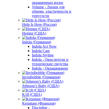
окрашенных волос
Volume - Линия для
объема, эластичности и
упругости
Help Is Here (Россия)
Hempz (США)
Indola (Германия)
Indola Act Now
Indola Care
Indola Styling
Indola - Окислители и
технические средства
Indola - Окрашивание
Invisibobble (Германия)
Johnson’s Baby (США)
K18 (США)
Kerastase (Франция)
Discipline -