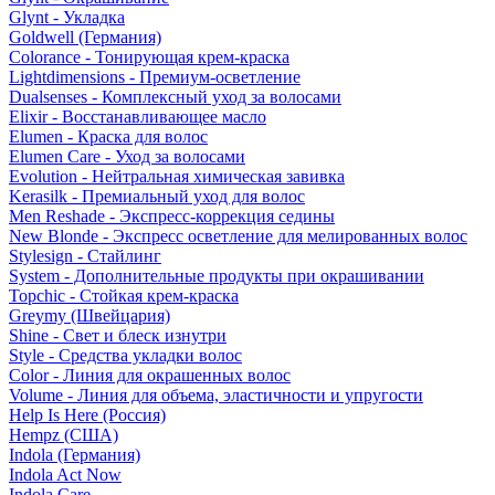
Glynt - Укладка
Goldwell (Германия)
Colorance - Тонирующая крем-краска
Lightdimensions - Премиум-осветление
Dualsenses - Комплексный уход за волосами
Elixir - Восстанавливающее масло
Elumen - Краска для волос
Elumen Care - Уход за волосами
Evolution - Нейтральная химическая завивка
Kerasilk - Премиальный уход для волос
Men Reshade - Экспресс-коррекция седины
New Blonde - Экспресс осветление для мелированных волос
Stylesign - Стайлинг
System - Дополнительные продукты при окрашивании
Topchic - Стойкая крем-краска
Greymy (Швейцария)
Shine - Свет и блеск изнутри
Style - Средства укладки волос
Color - Линия для окрашенных волос
Volume - Линия для объема, эластичности и упругости
Help Is Here (Россия)
Hempz (США)
Indola (Германия)
Indola Act Now
Indola Care