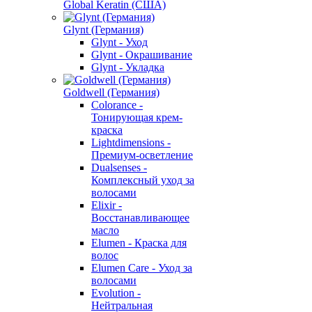
Global Keratin (США)
Glynt (Германия)
Glynt - Уход
Glynt - Окрашивание
Glynt - Укладка
Goldwell (Германия)
Colorance -
Тонирующая крем-
краска
Lightdimensions -
Премиум-осветление
Dualsenses -
Комплексный уход за
волосами
Elixir -
Восстанавливающее
масло
Elumen - Краска для
волос
Elumen Care - Уход за
волосами
Evolution -
Нейтральная