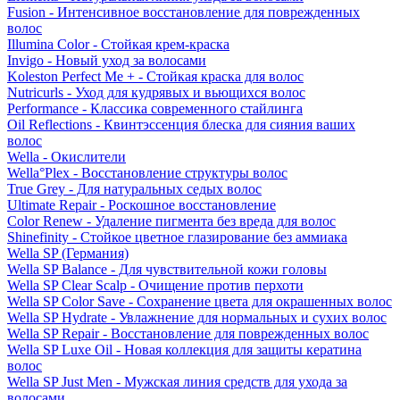
Fusion - Интенсивное восстановление для поврежденных
волос
Illumina Color - Стойкая крем-краска
Invigo - Новый уход за волосами
Koleston Perfect Me + - Стойкая краска для волос
Nutricurls - Уход для кудрявых и вьющихся волос
Performance - Классика современного стайлинга
Oil Reflections - Квинтэссенция блеска для сияния ваших
волос
Wella - Окислители
Wella°Plex - Восстановление структуры волос
True Grey - Для натуральных седых волос
Ultimate Repair - Роскошное восстановление
Color Renew - Удаление пигмента без вреда для волос
Shinefinity - Стойкое цветное глазирование без аммиака
Wella SP (Германия)
Wella SP Balance - Для чувствительной кожи головы
Wella SP Clear Scalp - Очищение против перхоти
Wella SP Color Save - Сохранение цвета для окрашенных волос
Wella SP Hydrate - Увлажнение для нормальных и сухих волос
Wella SP Repair - Восстановление для поврежденных волос
Wella SP Luxe Oil - Новая коллекция для защиты кератина
волос
Wella SP Just Men - Мужская линия средств для ухода за
волосами