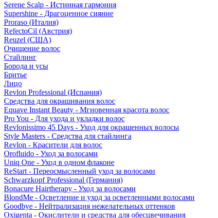
Serene Scalp - Истинная гармония
Supershine - Драгоценное сияние
Proraso (Италия)
RefectoCil (Австрия)
Reuzel (США)
Очищение волос
Стайлинг
Борода и усы
Бритье
Лицо
Revlon Professional (Испания)
Средства для окрашивания волос
Equave Instant Beauty - Мгновенная красота волос
Pro You - Для ухода и укладки волос
Revlonissimo 45 Days - Уход для окрашенных волосы
Style Masters - Средства для стайлинга
Revlon - Красители для волос
Orofluido - Уход за волосами
Uniq One - Уход в одном флаконе
ReStart - Переосмысленный уход за волосами
Schwarzkopf Professional (Германия)
Bonacure Hairtherapy - Уход за волосами
BlondMe - Осветление и уход за осветленными волосами
Goodbye - Нейтрализация нежелательных оттенков
Oxigenta - Окислители и средства для обесцвечивания