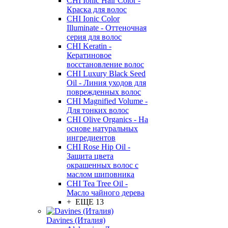
CHI Ionic Hair Color -
Краска для волос
CHI Ionic Color
Illuminate - Оттеночная
серия для волос
CHI Keratin -
Кератиновое
восстановление волос
CHI Luxury Black Seed
Oil - Линия уходов для
поврежденных волос
CHI Magnified Volume -
Для тонких волос
CHI Olive Organics - На
основе натуральных
ингредиентов
CHI Rose Hip Oil -
Защита цвета
окрашенных волос с
маслом шиповника
CHI Tea Tree Oil -
Масло чайного дерева
+ ЕЩЕ 13
Davines (Италия)