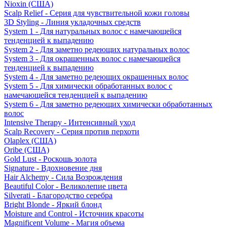
Nioxin (США)
Scalp Relief - Серия для чувствительной кожи головы
3D Styling - Линия укладочных средств
System 1 - Для натуральных волос с намечающейся
тенденцией к выпадению
System 2 - Для заметно редеющих натуральных волос
System 3 - Для окрашенных волос с намечающейся
тенденцией к выпадению
System 4 - Для заметно редеющих окрашенных волос
System 5 - Для химически обработанных волос с
намечающейся тенденцией к выпадению
System 6 - Для заметно редеющих химически обработанных
волос
Intensive Therapy - Интенсивный уход
Scalp Recovery - Серия против перхоти
Olaplex (США)
Oribe (США)
Gold Lust - Роскошь золота
Signature - Вдохновение дня
Hair Alchemy - Сила Возрождения
Beautiful Color - Великолепие цвета
Silverati - Благородство серебра
Bright Blonde - Яркий блонд
Moisture and Control - Источник красоты
Magnificent Volume - Магия объема