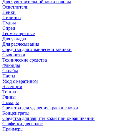
Для чувствительной кожи головы
Осветлители
Пенки
Пилинги
Пудры
Спреи
Термозащитные
Для укладки
Для расчесывания
Средства для химической завивки
Сыворотки
Технические средства
Флюиды
Скрабы
Пасты
Уход с кератином
Эссенции
Тоники
Глины
Помады
Средства для удаления краски с кожи
Концентраты
Средства для защиты кожи при окрашивании
Салфетки для волос
Праймеры