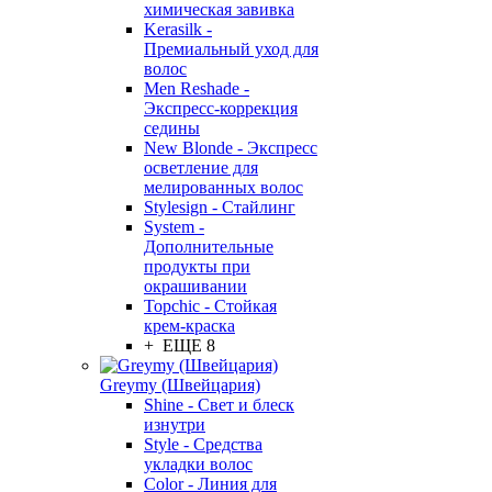
химическая завивка
Kerasilk -
Премиальный уход для
волос
Men Reshade -
Экспресс-коррекция
седины
New Blonde - Экспресс
осветление для
мелированных волос
Stylesign - Стайлинг
System -
Дополнительные
продукты при
окрашивании
Topchic - Стойкая
крем-краска
+ ЕЩЕ 8
Greymy (Швейцария)
Shine - Свет и блеск
изнутри
Style - Средства
укладки волос
Color - Линия для