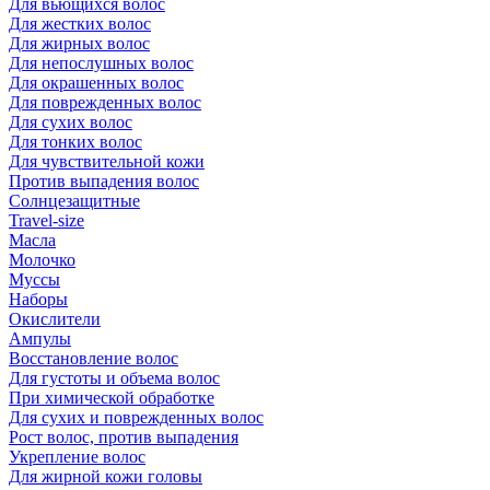
Для вьющихся волос
Для жестких волос
Для жирных волос
Для непослушных волос
Для окрашенных волос
Для поврежденных волос
Для сухих волос
Для тонких волос
Для чувствительной кожи
Против выпадения волос
Солнцезащитные
Travel-size
Масла
Молочко
Муссы
Наборы
Окислители
Ампулы
Восстановление волос
Для густоты и объема волос
При химической обработке
Для сухих и поврежденных волос
Рост волос, против выпадения
Укрепление волос
Для жирной кожи головы