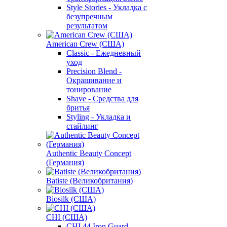
Style Stories - Укладка с
безупречным
результатом
American Crew (США)
Classic - Ежедневный
уход
Precision Blend -
Окрашивание и
тонирование
Shave - Средства для
бритья
Styling - Укладка и
стайлинг
Authentic Beauty Concept
(Германия)
Batiste (Великобритания)
Biosilk (США)
CHI (США)
CHI 44 Iron Guard -