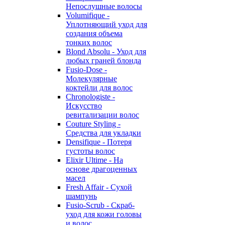
Непослушные волосы
Volumifique -
Уплотняющий уход для
создания объема
тонких волос
Blond Absolu - Уход для
любых граней блонда
Fusio-Dose -
Молекулярные
коктейли для волос
Chronologiste -
Искусство
ревитализации волос
Couture Styling -
Средства для укладки
Densifique - Потеря
густоты волос
Elixir Ultime - На
основе драгоценных
масел
Fresh Affair - Сухой
шампунь
Fusio-Scrub - Скраб-
уход для кожи головы
и волос