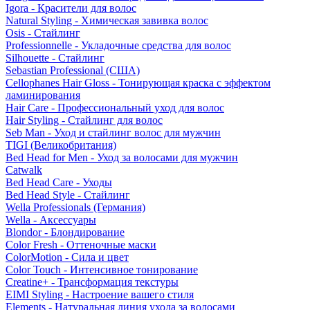
Igora - Красители для волос
Natural Styling - Химическая завивка волос
Osis - Стайлинг
Professionnelle - Укладочные средства для волос
Silhouette - Стайлинг
Sebastian Professional (США)
Cellophanes Hair Gloss - Тонирующая краска с эффектом
ламинирования
Hair Care - Профессиональный уход для волос
Hair Styling - Стайлинг для волос
Seb Man - Уход и стайлинг волос для мужчин
TIGI (Великобритания)
Bed Head for Men - Уход за волосами для мужчин
Catwalk
Bed Head Care - Уходы
Bed Head Style - Стайлинг
Wella Professionals (Германия)
Wella - Аксессуары
Blondor - Блондирование
Color Fresh - Оттеночные маски
ColorMotion - Сила и цвет
Color Touch - Интенсивное тонирование
Creatine+ - Трансформация текстуры
EIMI Styling - Настроение вашего стиля
Elements - Натуральная линия ухода за волосами