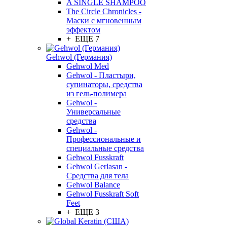
A SINGLE SHAMPOO
The Circle Chronicles -
Маски с мгновенным
эффектом
+ ЕЩЕ 7
Gehwol (Германия)
Gehwol Med
Gehwol - Пластыри,
супинаторы, средства
из гель-полимера
Gehwol -
Универсальные
средства
Gehwol -
Профессиональные и
специальные средства
Gehwol Fusskraft
Gehwol Gerlasan -
Средства для тела
Gehwol Balance
Gehwol Fusskraft Soft
Feet
+ ЕЩЕ 3