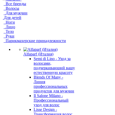
Все бренды
Волосы
Для мужчин
Для детей
Ноги
Лицо
Тело
Руки
Парикмахерские принадлежности
Alfaparf (Италия)
Semi di Lino - Уход за
волосами,
подчеркивающий вашу
естественную красоту
Blends Of Many -
Линия
профессиональных
продуктов для мужчин
Il Salone Milano -
Профессиональный
уход для волос
Lisse Design -
Трансформация волос