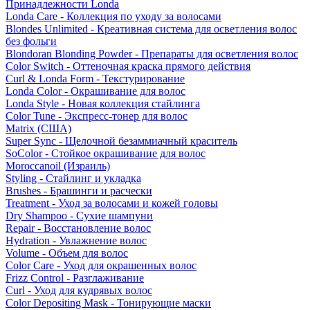
Принадлежности Londa
Londa Care - Коллекция по уходу за волосами
Blondes Unlimited - Креативная система для осветления волос
без фольги
Blondoran Blonding Powder - Препараты для осветления волос
Color Switch - Оттеночная краска прямого действия
Curl & Londa Form - Текстурирование
Londa Color - Окрашивание для волос
Londa Style - Новая коллекция стайлинга
Color Tune - Экспресс-тонер для волос
Matrix (США)
Super Sync - Щелочной безаммиачный краситель
SoColor - Стойкое окрашивание для волос
Moroccanoil (Израиль)
Styling - Стайлинг и укладка
Brushes - Брашинги и расчески
Treatment - Уход за волосами и кожей головы
Dry Shampoo - Сухие шампуни
Repair - Восстановление волос
Hydration - Увлажнение волос
Volume - Объем для волос
Color Care - Уход для окрашенных волос
Frizz Control - Разглаживание
Curl - Уход для кудрявых волос
Color Depositing Mask - Тонирующие маски