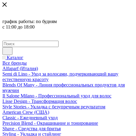
график работы:
по будням
с 11:00 до 18:00
Каталог
Все бренды
Alfaparf (Италия)
Semi di Lino - Уход за волосами, подчеркивающий вашу
естественную красоту
Blends Of Many - Линия профессиональных продуктов для
мужчин
Il Salone Milano - Профессиональный уход для волос
Lisse Design - Трансформация волос
Style Stories - Укладка с безупречным результатом
American Crew (США)
Classic - Ежедневный уход
Precision Blend - Окрашивание и тонирование
Shave - Средства для бритья
Styling - Укладка и стайлинг