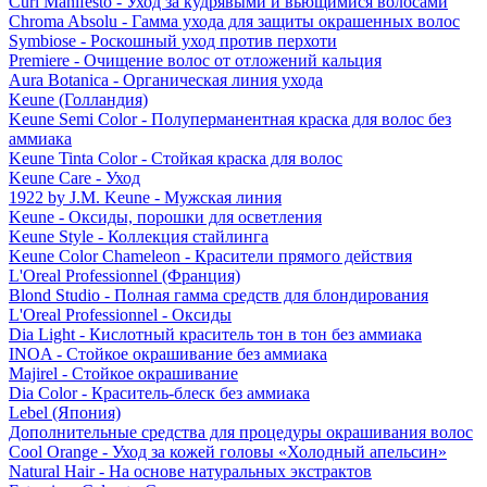
Curl Manifesto - Уход за кудрявыми и вьющимися волосами
Chroma Absolu - Гамма ухода для защиты окрашенных волос
Symbiose - Роскошный уход против перхоти
Premiere - Очищение волос от отложений кальция
Aura Botanica - Органическая линия ухода
Keune (Голландия)
Keune Semi Color - Полуперманентная краска для волос без
аммиака
Keune Tinta Color - Стойкая краска для волос
Keune Care - Уход
1922 by J.M. Keune - Мужская линия
Keune - Оксиды, порошки для осветления
Keune Style - Коллекция стайлинга
Keune Color Chameleon - Красители прямого действия
L'Oreal Professionnel (Франция)
Blond Studio - Полная гамма средств для блондирования
L'Oreal Professionnel - Оксиды
Dia Light - Кислотный краситель тон в тон без аммиака
INOA - Стойкое окрашивание без аммиака
Majirel - Стойкое окрашивание
Dia Color - Краситель-блеск без аммиака
Lebel (Япония)
Дополнительные средства для процедуры окрашивания волос
Cool Orange - Уход за кожей головы «Холодный апельсин»
Natural Hair - На основе натуральных экстрактов