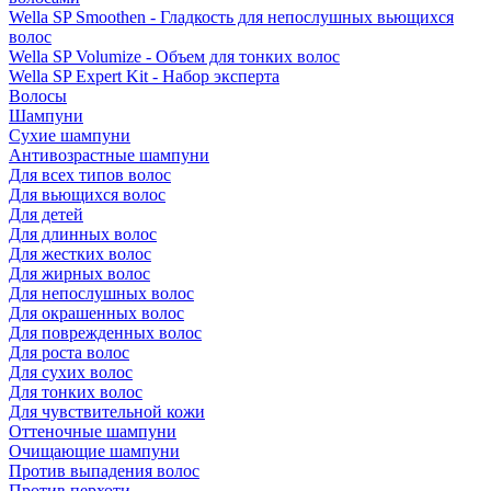
Wella SP Smoothen - Гладкость для непослушных вьющихся
волос
Wella SP Volumize - Объем для тонких волос
Wella SP Expert Kit - Набор эксперта
Волосы
Шампуни
Сухие шампуни
Антивозрастные шампуни
Для всех типов волос
Для вьющихся волос
Для детей
Для длинных волос
Для жестких волос
Для жирных волос
Для непослушных волос
Для окрашенных волос
Для поврежденных волос
Для роста волос
Для сухих волос
Для тонких волос
Для чувствительной кожи
Оттеночные шампуни
Очищающие шампуни
Против выпадения волос
Против перхоти