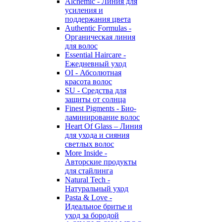
Alchemic - Линия для
усиления и
поддержания цвета
Authentic Formulas -
Органическая линия
для волос
Essential Haircare -
Eжедневный уход
OI - Абсолютная
красота волос
SU - Средства для
защиты от солнца
Finest Pigments - Био-
ламинирование волос
Heart Of Glass – Линия
для ухода и сияния
светлых волос
More Inside -
Авторские продукты
для стайлинга
Natural Tech -
Натуральный уход
Pasta & Love -
Идеальное бритье и
уход за бородой