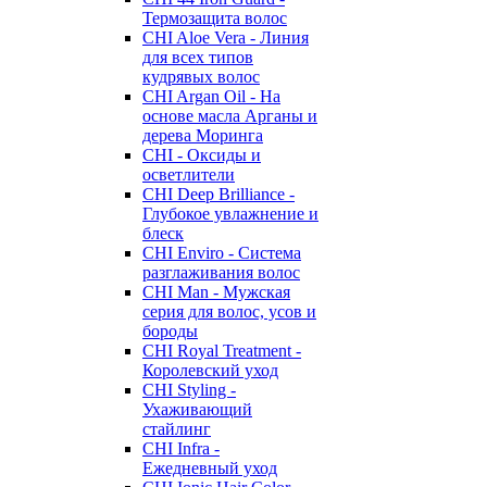
Термозащита волос
CHI Aloe Vera - Линия
для всех типов
кудрявых волос
CHI Argan Oil - На
основе масла Арганы и
дерева Моринга
CHI - Оксиды и
осветлители
CHI Deep Brilliance -
Глубокое увлажнение и
блеск
CHI Enviro - Система
разглаживания волос
CHI Man - Мужская
серия для волос, усов и
бороды
CHI Royal Treatment -
Королевский уход
CHI Styling -
Ухаживающий
стайлинг
CHI Infra -
Ежедневный уход