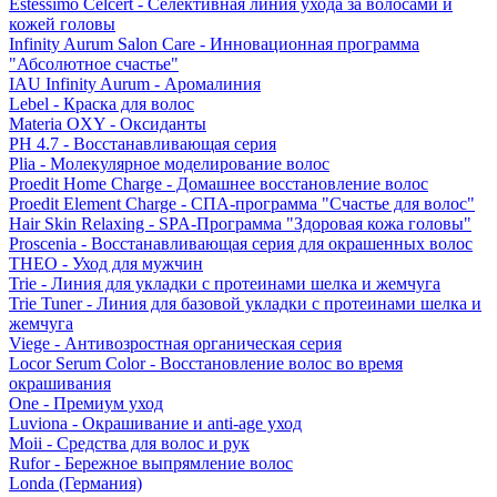
Estessimo Celcert - Селективная линия ухода за волосами и
кожей головы
Infinity Aurum Salon Care - Инновационная программа
"Абсолютное счастье"
IAU Infinity Aurum - Аромалиния
Lebel - Краска для волос
Materia OXY - Оксиданты
PH 4.7 - Восстанавливающая серия
Plia - Молекулярное моделирование волос
Proedit Home Charge - Домашнее восстановление волос
Proedit Element Charge - СПА-программа "Счастье для волос"
Hair Skin Relaxing - SPA-Программа "Здоровая кожа головы"
Proscenia - Восстанавливающая серия для окрашенных волос
THEO - Уход для мужчин
Trie - Линия для укладки с протеинами шелка и жемчуга
Trie Tuner - Линия для базовой укладки с протеинами шелка и
жемчуга
Viege - Антивозростная органическая серия
Locor Serum Color - Восстановление волос во время
окрашивания
One - Премиум уход
Luviona - Окрашивание и anti-age уход
Moii - Средства для волос и рук
Rufor - Бережное выпрямление волос
Londa (Германия)