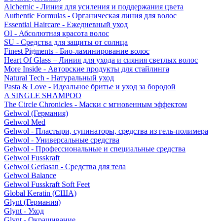
Alchemic - Линия для усиления и поддержания цвета
Authentic Formulas - Органическая линия для волос
Essential Haircare - Eжедневный уход
OI - Абсолютная красота волос
SU - Средства для защиты от солнца
Finest Pigments - Био-ламинирование волос
Heart Of Glass – Линия для ухода и сияния светлых волос
More Inside - Авторские продукты для стайлинга
Natural Tech - Натуральный уход
Pasta & Love - Идеальное бритье и уход за бородой
A SINGLE SHAMPOO
The Circle Chronicles - Маски с мгновенным эффектом
Gehwol (Германия)
Gehwol Med
Gehwol - Пластыри, супинаторы, средства из гель-полимера
Gehwol - Универсальные средства
Gehwol - Профессиональные и специальные средства
Gehwol Fusskraft
Gehwol Gerlasan - Средства для тела
Gehwol Balance
Gehwol Fusskraft Soft Feet
Global Keratin (США)
Glynt (Германия)
Glynt - Уход
Glynt - Окрашивание