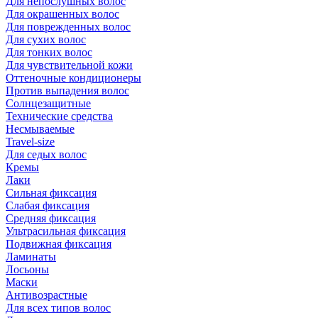
Для непослушных волос
Для окрашенных волос
Для поврежденных волос
Для сухих волос
Для тонких волос
Для чувствительной кожи
Оттеночные кондиционеры
Против выпадения волос
Солнцезащитные
Технические средства
Несмываемые
Travel-size
Для седых волос
Кремы
Лаки
Сильная фиксация
Слабая фиксация
Средняя фиксация
Ультрасильная фиксация
Подвижная фиксация
Ламинаты
Лосьоны
Маски
Антивозрастные
Для всех типов волос