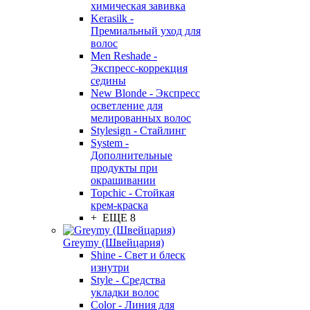
химическая завивка
Kerasilk -
Премиальный уход для
волос
Men Reshade -
Экспресс-коррекция
седины
New Blonde - Экспресс
осветление для
мелированных волос
Stylesign - Стайлинг
System -
Дополнительные
продукты при
окрашивании
Topchic - Стойкая
крем-краска
+ ЕЩЕ 8
Greymy (Швейцария)
Shine - Свет и блеск
изнутри
Style - Средства
укладки волос
Color - Линия для