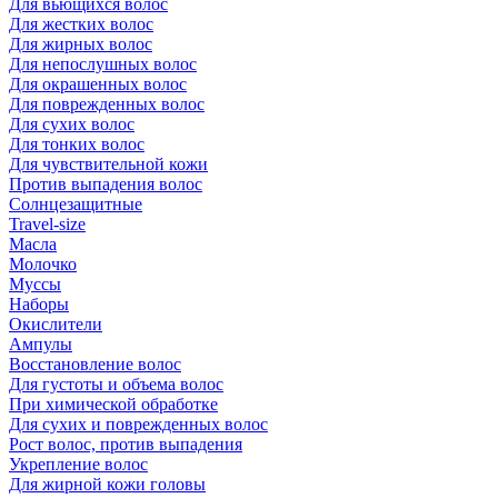
Для вьющихся волос
Для жестких волос
Для жирных волос
Для непослушных волос
Для окрашенных волос
Для поврежденных волос
Для сухих волос
Для тонких волос
Для чувствительной кожи
Против выпадения волос
Солнцезащитные
Travel-size
Масла
Молочко
Муссы
Наборы
Окислители
Ампулы
Восстановление волос
Для густоты и объема волос
При химической обработке
Для сухих и поврежденных волос
Рост волос, против выпадения
Укрепление волос
Для жирной кожи головы