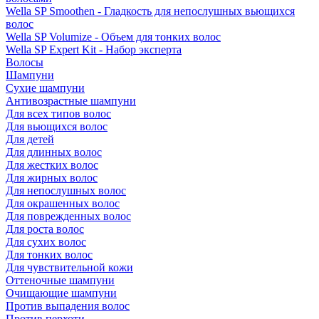
Wella SP Smoothen - Гладкость для непослушных вьющихся
волос
Wella SP Volumize - Объем для тонких волос
Wella SP Expert Kit - Набор эксперта
Волосы
Шампуни
Сухие шампуни
Антивозрастные шампуни
Для всех типов волос
Для вьющихся волос
Для детей
Для длинных волос
Для жестких волос
Для жирных волос
Для непослушных волос
Для окрашенных волос
Для поврежденных волос
Для роста волос
Для сухих волос
Для тонких волос
Для чувствительной кожи
Оттеночные шампуни
Очищающие шампуни
Против выпадения волос
Против перхоти