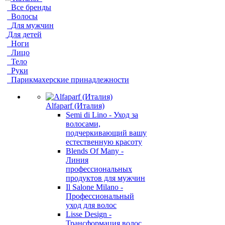
Все бренды
Волосы
Для мужчин
Для детей
Ноги
Лицо
Тело
Руки
Парикмахерские принадлежности
Alfaparf (Италия)
Semi di Lino - Уход за
волосами,
подчеркивающий вашу
естественную красоту
Blends Of Many -
Линия
профессиональных
продуктов для мужчин
Il Salone Milano -
Профессиональный
уход для волос
Lisse Design -
Трансформация волос