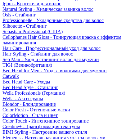
Igora - Красители для волос
Natural Styling - Химическая завивка волос
Osis - Стайлинг
Professionnelle - Укладочные средства для волос
Silhouette - Стайлинг
Sebastian Professional (США)
Cellophanes Hair Gloss - Тонирующая краска с эффектом
ламинирования
Hair Care - Профессиональный уход для волос
Hair Styling - Стайлинг для волос
Seb Man - Уход и стайлинг волос для мужчин
TIGI (Великобритания)
Bed Head for Men - Уход за волосами для мужчин
Catwalk
Bed Head Care - Уходы
Bed Head Style - Стайлинг
Wella Professionals (Германия)
Wella - Аксессуары
Blondor - Блондирование
Color Fresh - Оттеночные маски
ColorMotion - Сила и цвет
Color Touch - Интенсивное тонирование
Creatine+ - Трансформация текстуры
EIMI Styling - Настроение вашего стиля
Elements - Натуральная линия ухода за волосами