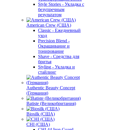
Style Stories - Укладка с
безупречным
результатом
American Crew (США)
Classic - Ежедневный
уход
Precision Blend -
Окрашивание и
тонирование
Shave - Средства для
бритья
Styling - Укладка и
стайлинг
Authentic Beauty Concept
(Германия)
Batiste (Великобритания)
Biosilk (США)
CHI (США)
CHI 44 Iron Guard -