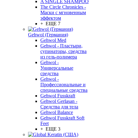
A SINGLE SHAMPOO
The Circle Chronicles -
Маски с мгновенным
эффектом
+ ЕЩЕ 7
Gehwol (Германия)
Gehwol Med
Gehwol - Пластыри,
супинаторы, средства
из гель-полимера
Gehwol -
Универсальные
средства
Gehwol -
Профессиональные и
специальные средства
Gehwol Fusskraft
Gehwol Gerlasan -
Средства для тела
Gehwol Balance
Gehwol Fusskraft Soft
Feet
+ ЕЩЕ 3