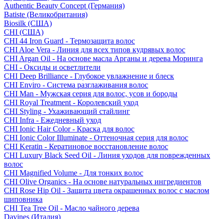
Authentic Beauty Concept (Германия)
Batiste (Великобритания)
Biosilk (США)
CHI (США)
CHI 44 Iron Guard - Термозащита волос
CHI Aloe Vera - Линия для всех типов кудрявых волос
CHI Argan Oil - На основе масла Арганы и дерева Моринга
CHI - Оксиды и осветлители
CHI Deep Brilliance - Глубокое увлажнение и блеск
CHI Enviro - Система разглаживания волос
CHI Man - Мужская серия для волос, усов и бороды
CHI Royal Treatment - Королевский уход
CHI Styling - Ухаживающий стайлинг
CHI Infra - Ежедневный уход
CHI Ionic Hair Color - Краска для волос
CHI Ionic Color Illuminate - Оттеночная серия для волос
CHI Keratin - Кератиновое восстановление волос
CHI Luxury Black Seed Oil - Линия уходов для поврежденных
волос
CHI Magnified Volume - Для тонких волос
CHI Olive Organics - На основе натуральных ингредиентов
CHI Rose Hip Oil - Защита цвета окрашенных волос с маслом
шиповника
CHI Tea Tree Oil - Масло чайного дерева
Davines (Италия)