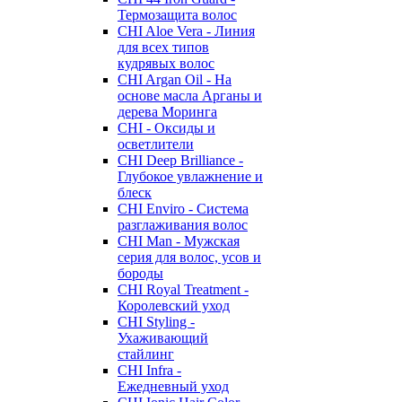
Термозащита волос
CHI Aloe Vera - Линия
для всех типов
кудрявых волос
CHI Argan Oil - На
основе масла Арганы и
дерева Моринга
CHI - Оксиды и
осветлители
CHI Deep Brilliance -
Глубокое увлажнение и
блеск
CHI Enviro - Система
разглаживания волос
CHI Man - Мужская
серия для волос, усов и
бороды
CHI Royal Treatment -
Королевский уход
CHI Styling -
Ухаживающий
стайлинг
CHI Infra -
Ежедневный уход