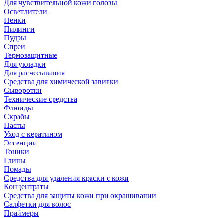
Для чувствительной кожи головы
Осветлители
Пенки
Пилинги
Пудры
Спреи
Термозащитные
Для укладки
Для расчесывания
Средства для химической завивки
Сыворотки
Технические средства
Флюиды
Скрабы
Пасты
Уход с кератином
Эссенции
Тоники
Глины
Помады
Средства для удаления краски с кожи
Концентраты
Средства для защиты кожи при окрашивании
Салфетки для волос
Праймеры