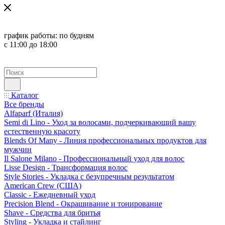
график работы:
по будням
с 11:00 до 18:00
Каталог
Все бренды
Alfaparf (Италия)
Semi di Lino - Уход за волосами, подчеркивающий вашу
естественную красоту
Blends Of Many - Линия профессиональных продуктов для
мужчин
Il Salone Milano - Профессиональный уход для волос
Lisse Design - Трансформация волос
Style Stories - Укладка с безупречным результатом
American Crew (США)
Classic - Ежедневный уход
Precision Blend - Окрашивание и тонирование
Shave - Средства для бритья
Styling - Укладка и стайлинг