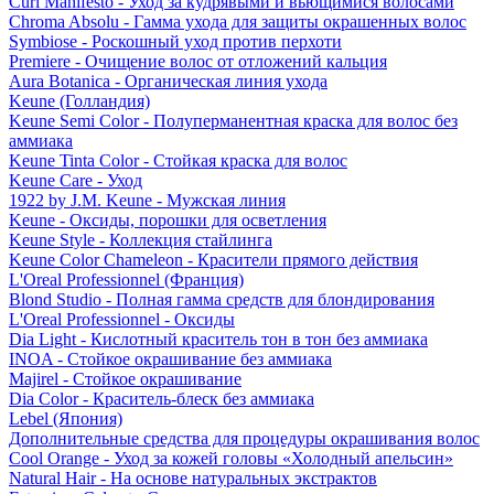
Curl Manifesto - Уход за кудрявыми и вьющимися волосами
Chroma Absolu - Гамма ухода для защиты окрашенных волос
Symbiose - Роскошный уход против перхоти
Premiere - Очищение волос от отложений кальция
Aura Botanica - Органическая линия ухода
Keune (Голландия)
Keune Semi Color - Полуперманентная краска для волос без
аммиака
Keune Tinta Color - Стойкая краска для волос
Keune Care - Уход
1922 by J.M. Keune - Мужская линия
Keune - Оксиды, порошки для осветления
Keune Style - Коллекция стайлинга
Keune Color Chameleon - Красители прямого действия
L'Oreal Professionnel (Франция)
Blond Studio - Полная гамма средств для блондирования
L'Oreal Professionnel - Оксиды
Dia Light - Кислотный краситель тон в тон без аммиака
INOA - Стойкое окрашивание без аммиака
Majirel - Стойкое окрашивание
Dia Color - Краситель-блеск без аммиака
Lebel (Япония)
Дополнительные средства для процедуры окрашивания волос
Cool Orange - Уход за кожей головы «Холодный апельсин»
Natural Hair - На основе натуральных экстрактов