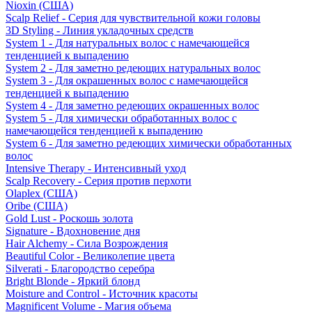
Nioxin (США)
Scalp Relief - Серия для чувствительной кожи головы
3D Styling - Линия укладочных средств
System 1 - Для натуральных волос с намечающейся
тенденцией к выпадению
System 2 - Для заметно редеющих натуральных волос
System 3 - Для окрашенных волос с намечающейся
тенденцией к выпадению
System 4 - Для заметно редеющих окрашенных волос
System 5 - Для химически обработанных волос с
намечающейся тенденцией к выпадению
System 6 - Для заметно редеющих химически обработанных
волос
Intensive Therapy - Интенсивный уход
Scalp Recovery - Серия против перхоти
Olaplex (США)
Oribe (США)
Gold Lust - Роскошь золота
Signature - Вдохновение дня
Hair Alchemy - Сила Возрождения
Beautiful Color - Великолепие цвета
Silverati - Благородство серебра
Bright Blonde - Яркий блонд
Moisture and Control - Источник красоты
Magnificent Volume - Магия объема