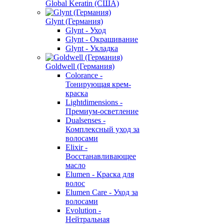
Global Keratin (США)
Glynt (Германия)
Glynt - Уход
Glynt - Окрашивание
Glynt - Укладка
Goldwell (Германия)
Colorance -
Тонирующая крем-
краска
Lightdimensions -
Премиум-осветление
Dualsenses -
Комплексный уход за
волосами
Elixir -
Восстанавливающее
масло
Elumen - Краска для
волос
Elumen Care - Уход за
волосами
Evolution -
Нейтральная