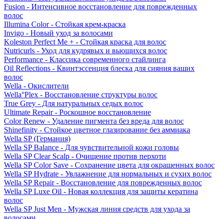
Fusion - Интенсивное восстановление для поврежденных
волос
Illumina Color - Стойкая крем-краска
Invigo - Новый уход за волосами
Koleston Perfect Me + - Стойкая краска для волос
Nutricurls - Уход для кудрявых и вьющихся волос
Performance - Классика современного стайлинга
Oil Reflections - Квинтэссенция блеска для сияния ваших
волос
Wella - Окислители
Wella°Plex - Восстановление структуры волос
True Grey - Для натуральных седых волос
Ultimate Repair - Роскошное восстановление
Color Renew - Удаление пигмента без вреда для волос
Shinefinity - Стойкое цветное глазирование без аммиака
Wella SP (Германия)
Wella SP Balance - Для чувствительной кожи головы
Wella SP Clear Scalp - Очищение против перхоти
Wella SP Color Save - Сохранение цвета для окрашенных волос
Wella SP Hydrate - Увлажнение для нормальных и сухих волос
Wella SP Repair - Восстановление для поврежденных волос
Wella SP Luxe Oil - Новая коллекция для защиты кератина
волос
Wella SP Just Men - Мужская линия средств для ухода за
волосами