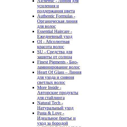
Alchemic - Линия для
усиления и
поддержания цвета
Authentic Formulas -
Органическая линия
для волос
Essential Haircare -
Eжедневный уход
OI - Абсолютная
красота волос
SU - Средства для
защиты от солнца
Finest Pigments - Био-
ламинирование волос
Heart Of Glass – Линия
для ухода и сияния
светлых волос
More Inside -
Авторские продукты
для стайлинга
Natural Tech -
Натуральный уход
Pasta & Love -
Идеальное бритье и
уход за бородой