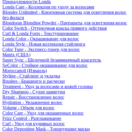
Принадлежности Londa
Londa Care - Коллекция по уходу за волосами
Blondes Unlimited - Креативная система для осветления волос
без фольги
Blondoran Blonding Powder - Препараты для осветления волос
Color Switch - Оттеночная краска прямого действия
Curl & Londa Form - Текстурирование
Londa Color - Окрашивание для волос
Londa Style - Новая коллекция стайлинга
Color Tune - Экспресс-тонер для волос
Matrix (США)
Super Sync - Щелочной безаммиачный краситель
SoColor - Стойкое окрашивание для волос
Moroccanoil (Израиль)
Styling - Стайлинг и укладка
Brushes - Брашинги и расчески
Treatment - Уход за волосами и кожей головы
Dry Shampoo - Сухие шампуни
Repair - Восстановление волос
Hydration - Увлажнение волос
Volume - Объем для волос
Color Care - Уход для окрашенных волос
Frizz Control - Разглаживание
Curl - Уход для кудрявых волос
Color Depositing Mask - Тонирующие маски