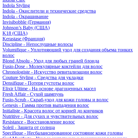
Indola Styling
Indola - Окислители и технические средства
Indola - Окрашивание
Invisibobble (Германия)
Johnson’s Baby (США)
K18 (США)
Kerastase (Франция)
Discipline - Непослушные волосы
Volumifique - Уплотняющий уход для создания объема тонких
волос
Blond Absolu - Уход для любых граней блонда
Fusio-Dose - Молекулярные коктейли для волос
Chronologiste - Искусство ревитализации волос
Couture Styling - Средства для укладки
Densifique - Потеря густоты волос
Elixir Ultime - На основе драгоценных масел
Fresh Affair - Сухой шампунь
Fusio-Scrub - Скраб-уход для кожи головы и волос
Genesis - Гамма против выпадения волос
Initialiste - Красота волос от корней до кончиков
Nutritive - Для сухих и чувствительных волос
Resistance - Восстановление волос
Soleil - Защита от солнца
Specifique - Несбалансированное состояние кожи головы