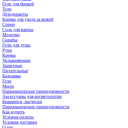
Гели для бровей
Тело
Дезодоранты
Кремы для ухода за кожей
Спреи
Соль для ванны
Молочко
Скрабы
Гели для душа
Руки
Кремы
Увлажняющие
Защитные
Питательные
Бальзамы
Гели
Мыло
Парикмахерские принадлежности
Аксессуары для косметологии
Брашинги, расчески
Парикмахерские принадлежности
Как купить
Условия оплаты
Условия доставки
О нас