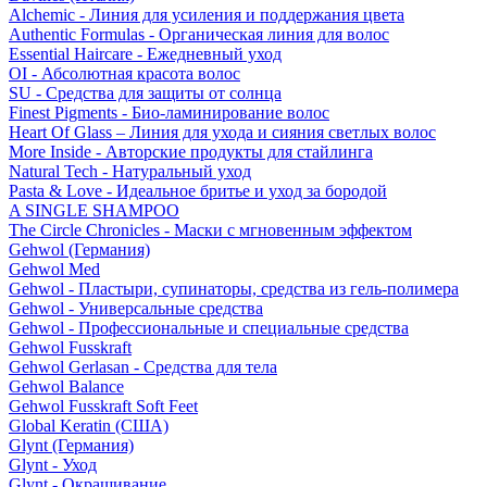
Alchemic - Линия для усиления и поддержания цвета
Authentic Formulas - Органическая линия для волос
Essential Haircare - Eжедневный уход
OI - Абсолютная красота волос
SU - Средства для защиты от солнца
Finest Pigments - Био-ламинирование волос
Heart Of Glass – Линия для ухода и сияния светлых волос
More Inside - Авторские продукты для стайлинга
Natural Tech - Натуральный уход
Pasta & Love - Идеальное бритье и уход за бородой
A SINGLE SHAMPOO
The Circle Chronicles - Маски с мгновенным эффектом
Gehwol (Германия)
Gehwol Med
Gehwol - Пластыри, супинаторы, средства из гель-полимера
Gehwol - Универсальные средства
Gehwol - Профессиональные и специальные средства
Gehwol Fusskraft
Gehwol Gerlasan - Средства для тела
Gehwol Balance
Gehwol Fusskraft Soft Feet
Global Keratin (США)
Glynt (Германия)
Glynt - Уход
Glynt - Окрашивание