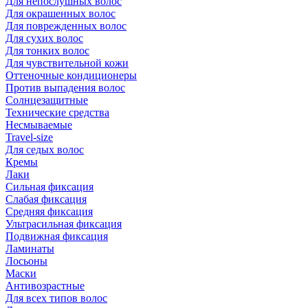
Для непослушных волос
Для окрашенных волос
Для поврежденных волос
Для сухих волос
Для тонких волос
Для чувствительной кожи
Оттеночные кондиционеры
Против выпадения волос
Солнцезащитные
Технические средства
Несмываемые
Travel-size
Для седых волос
Кремы
Лаки
Сильная фиксация
Слабая фиксация
Средняя фиксация
Ультрасильная фиксация
Подвижная фиксация
Ламинаты
Лосьоны
Маски
Антивозрастные
Для всех типов волос