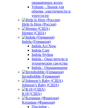
окрашенных волос
Volume - Линия для
объема, эластичности и
упругости
Help Is Here (Россия)
Hempz (США)
Indola (Германия)
Indola Act Now
Indola Care
Indola Styling
Indola - Окислители и
технические средства
Indola - Окрашивание
Invisibobble (Германия)
Johnson’s Baby (США)
K18 (США)
Kerastase (Франция)
Discipline -