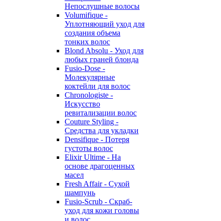
Непослушные волосы
Volumifique -
Уплотняющий уход для
создания объема
тонких волос
Blond Absolu - Уход для
любых граней блонда
Fusio-Dose -
Молекулярные
коктейли для волос
Chronologiste -
Искусство
ревитализации волос
Couture Styling -
Средства для укладки
Densifique - Потеря
густоты волос
Elixir Ultime - На
основе драгоценных
масел
Fresh Affair - Сухой
шампунь
Fusio-Scrub - Скраб-
уход для кожи головы
и волос