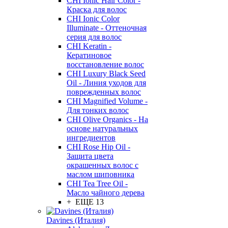
CHI Ionic Hair Color -
Краска для волос
CHI Ionic Color
Illuminate - Оттеночная
серия для волос
CHI Keratin -
Кератиновое
восстановление волос
CHI Luxury Black Seed
Oil - Линия уходов для
поврежденных волос
CHI Magnified Volume -
Для тонких волос
CHI Olive Organics - На
основе натуральных
ингредиентов
CHI Rose Hip Oil -
Защита цвета
окрашенных волос с
маслом шиповника
CHI Tea Tree Oil -
Масло чайного дерева
+ ЕЩЕ 13
Davines (Италия)