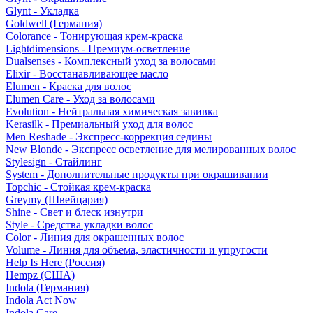
Glynt - Укладка
Goldwell (Германия)
Colorance - Тонирующая крем-краска
Lightdimensions - Премиум-осветление
Dualsenses - Комплексный уход за волосами
Elixir - Восстанавливающее масло
Elumen - Краска для волос
Elumen Care - Уход за волосами
Evolution - Нейтральная химическая завивка
Kerasilk - Премиальный уход для волос
Men Reshade - Экспресс-коррекция седины
New Blonde - Экспресс осветление для мелированных волос
Stylesign - Стайлинг
System - Дополнительные продукты при окрашивании
Topchic - Стойкая крем-краска
Greymy (Швейцария)
Shine - Свет и блеск изнутри
Style - Средства укладки волос
Color - Линия для окрашенных волос
Volume - Линия для объема, эластичности и упругости
Help Is Here (Россия)
Hempz (США)
Indola (Германия)
Indola Act Now
Indola Care