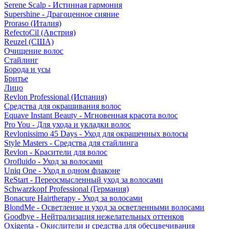
Serene Scalp - Истинная гармония
Supershine - Драгоценное сияние
Proraso (Италия)
RefectoCil (Австрия)
Reuzel (США)
Очищение волос
Стайлинг
Борода и усы
Бритье
Лицо
Revlon Professional (Испания)
Средства для окрашивания волос
Equave Instant Beauty - Мгновенная красота волос
Pro You - Для ухода и укладки волос
Revlonissimo 45 Days - Уход для окрашенных волосы
Style Masters - Средства для стайлинга
Revlon - Красители для волос
Orofluido - Уход за волосами
Uniq One - Уход в одном флаконе
ReStart - Переосмысленный уход за волосами
Schwarzkopf Professional (Германия)
Bonacure Hairtherapy - Уход за волосами
BlondMe - Осветление и уход за осветленными волосами
Goodbye - Нейтрализация нежелательных оттенков
Oxigenta - Окислители и средства для обесцвечивания