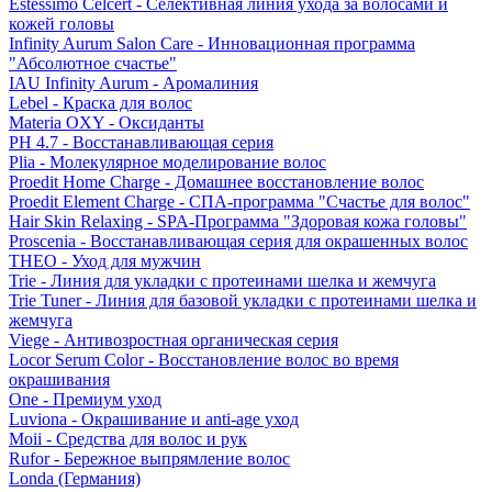
Estessimo Celcert - Селективная линия ухода за волосами и
кожей головы
Infinity Aurum Salon Care - Инновационная программа
"Абсолютное счастье"
IAU Infinity Aurum - Аромалиния
Lebel - Краска для волос
Materia OXY - Оксиданты
PH 4.7 - Восстанавливающая серия
Plia - Молекулярное моделирование волос
Proedit Home Charge - Домашнее восстановление волос
Proedit Element Charge - СПА-программа "Счастье для волос"
Hair Skin Relaxing - SPA-Программа "Здоровая кожа головы"
Proscenia - Восстанавливающая серия для окрашенных волос
THEO - Уход для мужчин
Trie - Линия для укладки с протеинами шелка и жемчуга
Trie Tuner - Линия для базовой укладки с протеинами шелка и
жемчуга
Viege - Антивозростная органическая серия
Locor Serum Color - Восстановление волос во время
окрашивания
One - Премиум уход
Luviona - Окрашивание и anti-age уход
Moii - Средства для волос и рук
Rufor - Бережное выпрямление волос
Londa (Германия)